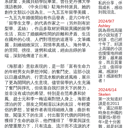
系肄業，美國貝勒學院畢業。曾任史丹佛大學
私的分享，伴
漢語教師、《中央日報》駐海外特派員。她的
我成长，感动
創作文類以小說為主。一九五五年留學美國，
到我泪流。
一九五九年婚後開始有作品發表，是六○年代
2024/9/7
「留學生文學」的代表作家之一（另外則有於
Ashley
梨華、孟絲），作品多取材於羈留異國的留學
因為尋找高陽
生活，寫出了婚姻兩性間的距離和矛盾、生活
的小說知道了
在國外的心境、人們對理想的追逐等，文筆纖
好讀，也已經
十年了。好讀
麗，刻繪細緻深沉，寫情率真感人。海外華人
上高陽的小說
的苦悶、徬徨、迷惘和成就，經由吉錚的筆
也慢慢地持續
端，深刻地傳達了出來。
更新，越來越
全，而且質量
《海那邊》意欲表現的，是一部「富有生命力
上佳，值得珍
的年輕男女向夢想沖闖」的奮鬥史。這部小說
藏。感謝好
讀！感謝校對
以日趨成熟的、行雲流水般的敘述風格，展示
者！
了更為開闊的人生意境。儘管留學的人生充滿
了奮鬥與掙扎，但依靠自我打拼天下的努力，
2024/6/14
並非沒有成功的希望。特別是在范希彥和於
Skelen
鳳、趙士元和李一梅這兩對戀人身上，海那邊
第一次知道好
讀是在2011
漂泊的苦，朋友之間相濡以沫的友誼，年輕愛
年，還記得那
侶的夢想，皆被作者表現得細緻入微，曲折有
時身在外國的
致。闖蕩天下的生涯，付出艱苦代價的同時也
我要找<那些
獲得了生命的啟示，他們懂得了「學業與謀生
年>是十分困
的雙重壓力下，只有流血、流汗而不流淚的才
難，就是好讀