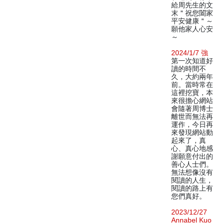
給周先生的文
末＂祝您闔家
平安健康＂～
願他家人心安
～
2024/1/7 強
第一次知道好
讀的時間不
久，大約兩年
前。當時常在
這裡挖寶，本
來很擔心網站
會隨著周博士
離世而無法再
運作，今日再
來發現網站動
起來了，真
心、真心地感
謝願意付出的
善心人士們。
無法想像沒有
閱讀的人生，
閱讀的路上有
您們真好。
2023/12/27
Annabel Kuo