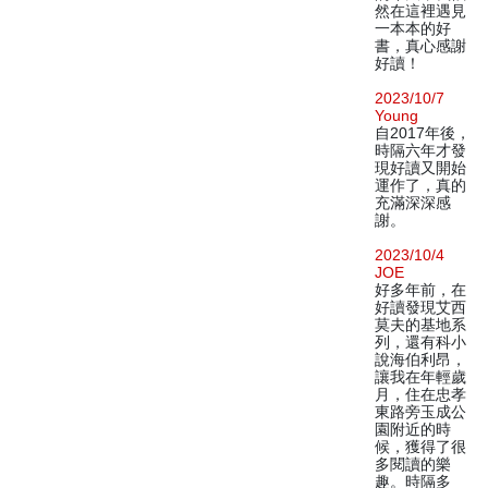
然在這裡遇見
一本本的好
書，真心感謝
好讀！
2023/10/7
Young
自2017年後，
時隔六年才發
現好讀又開始
運作了，真的
充滿深深感
謝。
2023/10/4
JOE
好多年前，在
好讀發現艾西
莫夫的基地系
列，還有科小
說海伯利昂，
讓我在年輕歲
月，住在忠孝
東路旁玉成公
園附近的時
候，獲得了很
多閱讀的樂
趣。時隔多