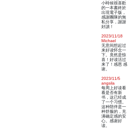
小時候很喜歡
的一本書終於
出現電子版，
感謝團隊的無
私分享，謝謝
好讀！
2023/11/18
Michael
无意间想起过
来好读怀念一
下。竟然是惊
喜！好读活过
来了！感恩 感
谢。
2023/11/5
angsila
每周上好读看
看是否有新
书，这已经成
了一个习惯。
这种陪伴是一
种舒服的，充
满确定感的安
心。感谢好
读。