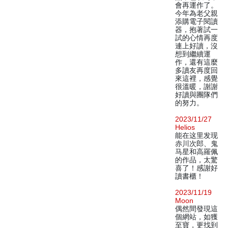
會再運作了。
今年為老父親
添購電子閱讀
器，抱著試一
試的心情再度
連上好讀，沒
想到繼續運
作，還有這麼
多讀友再度回
來這裡，感覺
很溫暖，謝謝
好讀與團隊們
的努力。
2023/11/27
Helios
能在这里发现
赤川次郎、鬼
马星和高羅佩
的作品，太驚
喜了！感謝好
讀書櫃！
2023/11/19
Moon
偶然間發現這
個網站，如獲
至寶，更找到