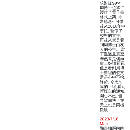
校對提供txt,
周博士也幫忙
製作了電子書
格式上架, 非
常感念~ 可惜
後來2016年中
事忙, 暫停了
校對的支持,
再後來就是看
到周博士由友
人的公告....當
下難過且震驚,
雖然還是偶而
會上好讀看看,
但是看到周博
士曾經的發文
還是心中不捨,
終於, 今天久
違的上線,看到
新版主的通知,
開心不已, 也
希望周博士在
天上也是同樣
歡欣.
2023/7/18
Mac
翻書抽屜內的