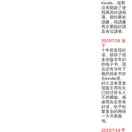
Kindle，很舊
沒有開啟了使
我再與好讀相
遇。期待重拾
讀趣，祝讀趣
再次重臨好讀
及各位讀者。
2023/7/18 池
子
十年前发现好
读，获得了很
多排版非常好
的电子书，现
在还有当年下
载的很多书存
在kindle里。
好久没来竟发
现版主周先生
已经过世令人
不胜唏嘘。感
谢周先生带来
好读，给予纷
繁复杂的网络
一方书香雅
地。
2023/7/14 甲