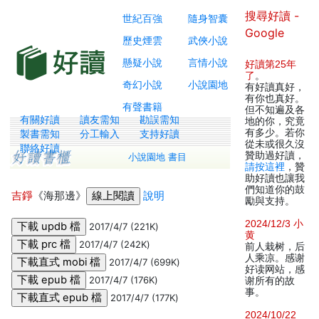
搜尋好讀 -
世紀百強
隨身智囊
Google
歷史煙雲
武俠小說
懸疑小說
言情小說
好讀第25年
了
。
奇幻小說
小說園地
有好讀真好，
有你也真好。
有聲書籍
但不知遍及各
有關好讀
讀友需知
勘誤需知
地的你，究竟
有多少。若你
製書需知
分工輸入
支持好讀
從未或很久沒
聯絡好讀
贊助過好讀，
小說園地 書目
請按這裡
，贊
助好讀也讓我
們知道你的鼓
吉錚
《海那邊》
說明
勵與支持。
2024/12/3 小
2017/4/7 (221K)
黄
2017/4/7 (242K)
前人栽树，后
人乘凉。感谢
2017/4/7 (699K)
好读网站，感
2017/4/7 (176K)
谢所有的故
事。
2017/4/7 (177K)
2024/10/22