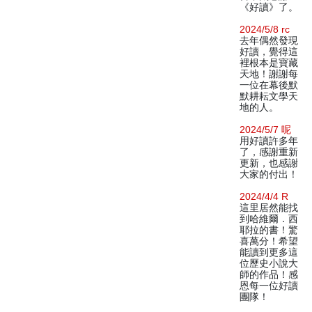
《好讀》了。
2024/5/8 rc
去年偶然發現
好讀，覺得這
裡根本是寶藏
天地！謝謝每
一位在幕後默
默耕耘文學天
地的人。
2024/5/7 呢
用好讀許多年
了，感謝重新
更新，也感謝
大家的付出！
2024/4/4 R
這里居然能找
到哈維爾．西
耶拉的書！驚
喜萬分！希望
能讀到更多這
位歷史小說大
師的作品！感
恩每一位好讀
團隊！