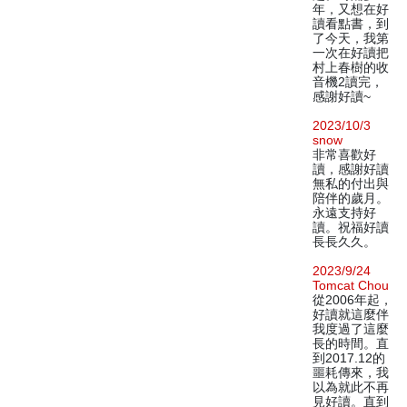
年，又想在好
讀看點書，到
了今天，我第
一次在好讀把
村上春樹的收
音機2讀完，
感謝好讀~
2023/10/3
snow
非常喜歡好
讀，感謝好讀
無私的付出與
陪伴的歲月。
永遠支持好
讀。祝福好讀
長長久久。
2023/9/24
Tomcat Chou
從2006年起，
好讀就這麼伴
我度過了這麼
長的時間。直
到2017.12的
噩耗傳來，我
以為就此不再
見好讀。直到