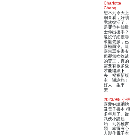
Charlotte
Chang
想不到今天上
網查看，好讀
竟然復活了，
是哪位神仙壯
士伸出援手？
還沒仔細搜尋
來龍去脈，已
喜極而泣。這
嘉惠眾多書友
但卻無啥收益
的苦工，真的
需要有很多愛
才能繼續下
去，祝福新版
主，謝謝您！
好人一生平
安！
2023/9/5 小張
喜愛好讀網站
及電子書本 很
多年月了。從
武俠小說起
始，到各種書
類，幸得有心
人製作電子本