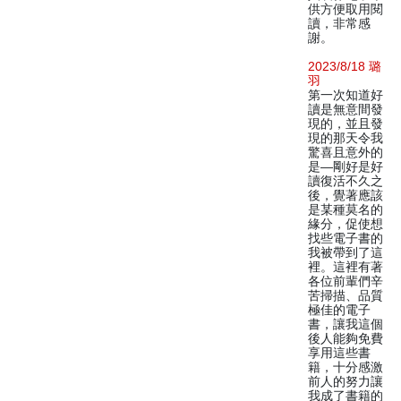
供方便取用閱
讀，非常感
謝。
2023/8/18 璐
羽
第一次知道好
讀是無意間發
現的，並且發
現的那天令我
驚喜且意外的
是—剛好是好
讀復活不久之
後，覺著應該
是某種莫名的
緣分，促使想
找些電子書的
我被帶到了這
裡。這裡有著
各位前輩們辛
苦掃描、品質
極佳的電子
書，讓我這個
後人能夠免費
享用這些書
籍，十分感激
前人的努力讓
我成了書籍的