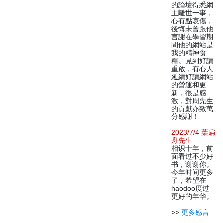
的論壇得悉網
主離世一事，
心有點哀傷，
後悔未曾跟他
言謝在學習期
間他的網站是
我的精神食
糧。見到好讀
重啟，有心人
延續好讀網站
的營運和更
新，很是感
激，對周先生
的貢獻亦致萬
分感謝！
2023/7/4 葉扁
舟先生
相识十年，前
面看过不少好
书，谢谢你。
今年时间更多
了，希望在
haodoo度过
更好的年华。
>>
更多感言