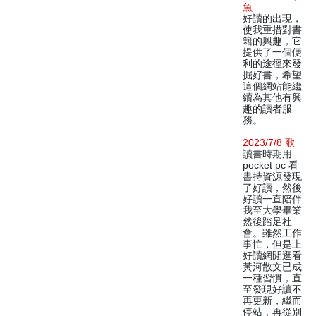
魚
好讀的出現，
使我重措對書
籍的興趣，它
提供了一個便
利的途徑來發
掘好書，希望
這個網站能繼
續為其他有興
趣的讀者服
務。
2023/7/8 歌
讀書時期用
pocket pc 看
書持資源發現
了好讀，然後
好讀一直陪伴
我至大學畢業
然後踏足社
會。雖然工作
事忙，但是上
好讀網閒逛看
黃河散文已成
一種習慣，直
至發現好讀不
再更新，繼而
停站，再從別