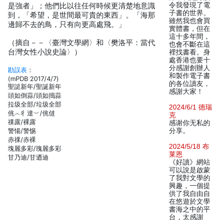
令我發現了電
是強者」；他們比以往任何時候更清楚地意識
子書的世界。
到，「希望，是世間最可貴的東西」。「海那
雖然我也會買
邊歸不去的鳥，只有向更高處飛。」
實體書，但在
這十多年間，
（摘自－－〈臺灣文學網〉和〈樊洛平：當代
也會不斷在這
台灣女性小說史論〉）
裡找書看。身
處香港也要十
分感謝創辦人
勘誤表
：
和製作電子書
(mPDB 2017/4/7)
的各位讀友，
聖誔新年/聖誕新年
感謝大家！
頭如倒蒜/頭如搗蒜
拉圾全部/垃圾全部
2024/6/1 德瑞
佻︵彳達︶/佻㒓
克
祼露/裸露
感谢你无私的
警愓/警惕
分享。
赤祼/赤裸
2024/5/18 布
塊麗多彩/瑰麗多彩
莱恩
甘乃迪/甘迺迪
《好讀》網站
可以說是啟蒙
了我對文學的
興趣，一個提
供了我自由自
在悠遊於文學
書海之中的平
台，太感謝