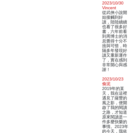
2023/10/30
Vincent
從武俠小說開
始接觸到好
讀，陸陸續續
也看了很多好
書，六年前看
到周博士的消
息覺得十分不
捨與可惜，時
隔多年發現好
讀又重新運作
了，實在感到
非常開心與感
謝！
2023/10/23
偷泥
2019年的某
天，我在這裡
遇見了薩豐的
風之影，便開
啟了我的閱讀
之路，才知道
原來閱讀是一
件多麼快樂的
事情。2023年
的今天，我依