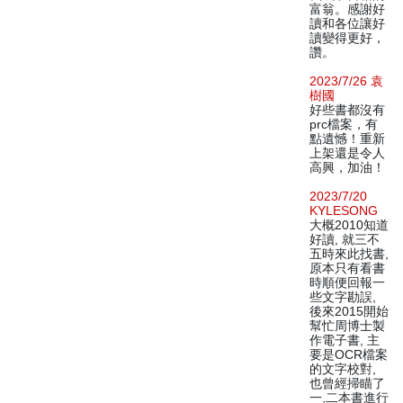
富翁。感謝好
讀和各位讓好
讀變得更好，
讚。
2023/7/26 袁
樹國
好些書都沒有
prc檔案，有
點遺憾！重新
上架還是令人
高興，加油！
2023/7/20
KYLESONG
大概2010知道
好讀, 就三不
五時來此找書,
原本只有看書
時順便回報一
些文字勘誤,
後來2015開始
幫忙周博士製
作電子書, 主
要是OCR檔案
的文字校對,
也曾經掃瞄了
一,二本書進行