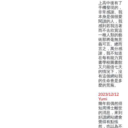
上高中後有了
手機發現的，
非常感謝。我
本身是個很愛
閱讀的人，我
感到若我活著
而不去欣賞這
一種人類的藝
術那將毫無意
義可言。總而
言之，萬分感
謝，我不知道
在每有能力買
書學校圖書館
又只能借七天
的情況下，沒
有這個網站我
的生命會是多
麼的荒蕪。
2023/12/12
Yumi
幾年前偶然得
知周博士離世
的消息，來到
好讀網站總會
覺得有點悵
然，也以為不