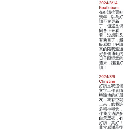
2024/3/14
Beatlebum
在好讀挖寶好
幾年，以為好
讀不會更新
了，但還是偶
爾會上來看
看，沒想到又
有新書了，超
級感動！好讀
真的陪我渡過
好多個通勤的
日子跟愜意的
週末，謝謝好
讀！
2024/3/9
Christine
好讀是我這個
文字工作者隨
時隨地的好朋
友，我有空就
上來，給我許
多精神糧食，
伴我度過許多
白天黑夜，有
好讀，真好！
非常感謝幕後