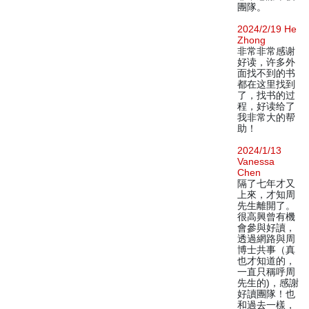
團隊。
2024/2/19 He
Zhong
非常非常感谢
好读，许多外
面找不到的书
都在这里找到
了，找书的过
程，好读给了
我非常大的帮
助！
2024/1/13
Vanessa
Chen
隔了七年才又
上來，才知周
先生離開了。
很高興曾有機
會參與好讀，
透過網路與周
博士共事（真
也才知道的，
一直只稱呼周
先生的)，感謝
好讀團隊！也
和過去一樣，