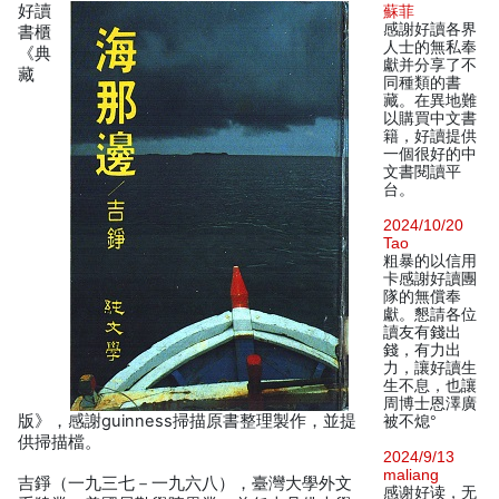
好讀
蘇菲
感謝好讀各界
書櫃
人士的無私奉
《典
獻并分享了不
藏
同種類的書
藏。在異地難
以購買中文書
籍，好讀提供
一個很好的中
文書閱讀平
台。
2024/10/20
Tao
粗暴的以信用
卡感謝好讀團
隊的無償奉
獻。懇請各位
讀友有錢出
錢，有力出
力，讓好讀生
生不息，也讓
周博士恩澤廣
版》，感謝guinness掃描原書整理製作，並提
被不熄°
供掃描檔。
2024/9/13
maliang
吉錚（一九三七－一九六八），臺灣大學外文
感谢好读，无