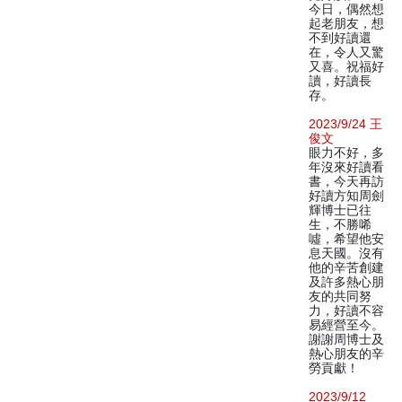
今日，偶然想
起老朋友，想
不到好讀還
在，令人又驚
又喜。祝福好
讀，好讀長
存。
2023/9/24 王
俊文
眼力不好，多
年沒來好讀看
書，今天再訪
好讀方知周劍
輝博士已往
生，不勝唏
噓，希望他安
息天國。沒有
他的辛苦創建
及許多熱心朋
友的共同努
力，好讀不容
易經營至今。
謝謝周博士及
熱心朋友的辛
勞貢獻！
2023/9/12