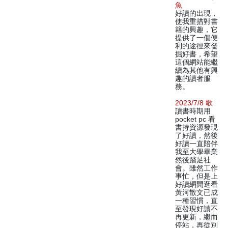
魚
好讀的出現，
使我重措對書
籍的興趣，它
提供了一個便
利的途徑來發
掘好書，希望
這個網站能繼
續為其他有興
趣的讀者服
務。
2023/7/8 歌
讀書時期用
pocket pc 看
書持資源發現
了好讀，然後
好讀一直陪伴
我至大學畢業
然後踏足社
會。雖然工作
事忙，但是上
好讀網閒逛看
黃河散文已成
一種習慣，直
至發現好讀不
再更新，繼而
停站，再從別