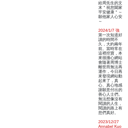
給周先生的文
末＂祝您闔家
平安健康＂～
願他家人心安
～
2024/1/7 強
第一次知道好
讀的時間不
久，大約兩年
前。當時常在
這裡挖寶，本
來很擔心網站
會隨著周博士
離世而無法再
運作，今日再
來發現網站動
起來了，真
心、真心地感
謝願意付出的
善心人士們。
無法想像沒有
閱讀的人生，
閱讀的路上有
您們真好。
2023/12/27
Annabel Kuo