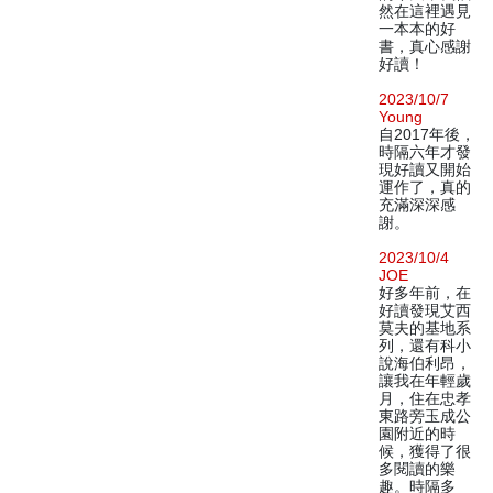
然在這裡遇見
一本本的好
書，真心感謝
好讀！
2023/10/7
Young
自2017年後，
時隔六年才發
現好讀又開始
運作了，真的
充滿深深感
謝。
2023/10/4
JOE
好多年前，在
好讀發現艾西
莫夫的基地系
列，還有科小
說海伯利昂，
讓我在年輕歲
月，住在忠孝
東路旁玉成公
園附近的時
候，獲得了很
多閱讀的樂
趣。時隔多