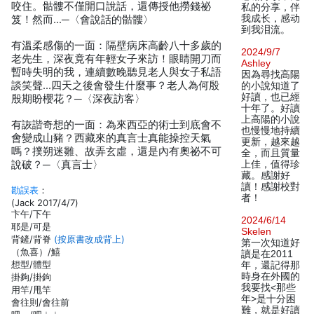
咬住。骷髏不僅開口說話，還傳授他撈錢祕
私的分享，伴
我成长，感动
笈！然而…─〈會說話的骷髏〉
到我泪流。
有溫柔感傷的一面：隔壁病床高齡八十多歲的
2024/9/7
老先生，深夜竟有年輕女子來訪！眼睛開刀而
Ashley
暫時失明的我，連續數晚聽見老人與女子私語
因為尋找高陽
談笑聲…四天之後會發生什麼事？老人為何殷
的小說知道了
好讀，也已經
殷期盼櫻花？─〈深夜訪客〉
十年了。好讀
上高陽的小說
有詼諧奇想的一面：為來西亞的術士到底會不
也慢慢地持續
會變成山豬？西藏來的真言士真能操控天氣
更新，越來越
嗎？撲朔迷雛、故弄玄虛，還是內有奧祕不可
全，而且質量
說破？─〈真言士〉
上佳，值得珍
藏。感謝好
讀！感謝校對
勘誤表
：
者！
(Jack 2017/4/7)
卞午/下午
2024/6/14
耶是/可是
Skelen
背鏟/背脊
(按原書改成背上)
第一次知道好
（魚喜）/鱚
讀是在2011
想型/體型
年，還記得那
時身在外國的
掛夠/掛鉤
我要找<那些
用竿/甩竿
年>是十分困
會往則/會往前
難，就是好讀