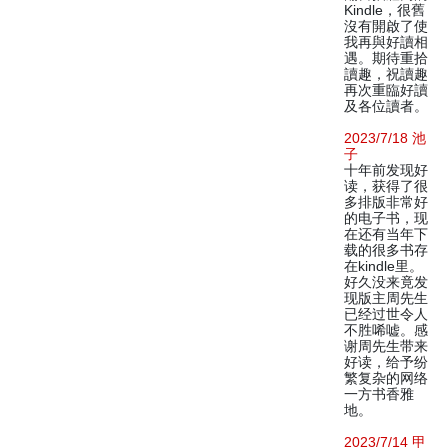
Kindle，很舊
沒有開啟了使
我再與好讀相
遇。期待重拾
讀趣，祝讀趣
再次重臨好讀
及各位讀者。
2023/7/18 池
子
十年前发现好
读，获得了很
多排版非常好
的电子书，现
在还有当年下
载的很多书存
在kindle里。
好久没来竟发
现版主周先生
已经过世令人
不胜唏嘘。感
谢周先生带来
好读，给予纷
繁复杂的网络
一方书香雅
地。
2023/7/14 甲