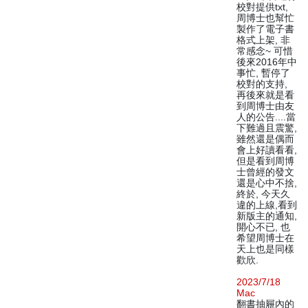
校對提供txt,
周博士也幫忙
製作了電子書
格式上架, 非
常感念~ 可惜
後來2016年中
事忙, 暫停了
校對的支持,
再後來就是看
到周博士由友
人的公告....當
下難過且震驚,
雖然還是偶而
會上好讀看看,
但是看到周博
士曾經的發文
還是心中不捨,
終於, 今天久
違的上線,看到
新版主的通知,
開心不已, 也
希望周博士在
天上也是同樣
歡欣.
2023/7/18
Mac
翻書抽屜內的