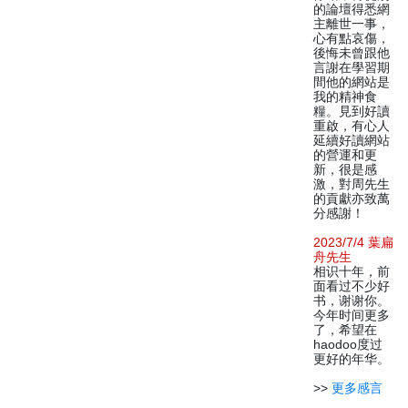
的論壇得悉網
主離世一事，
心有點哀傷，
後悔未曾跟他
言謝在學習期
間他的網站是
我的精神食
糧。見到好讀
重啟，有心人
延續好讀網站
的營運和更
新，很是感
激，對周先生
的貢獻亦致萬
分感謝！
2023/7/4 葉扁
舟先生
相识十年，前
面看过不少好
书，谢谢你。
今年时间更多
了，希望在
haodoo度过
更好的年华。
>>
更多感言