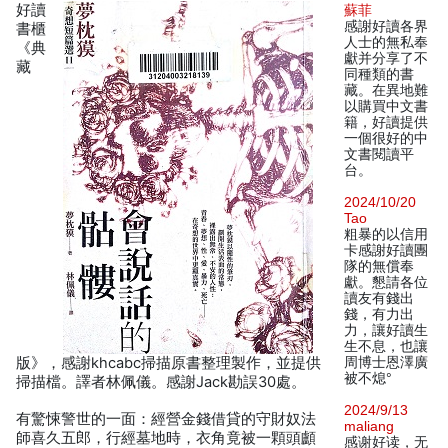
好讀
蘇菲
感謝好讀各界
書櫃
人士的無私奉
《典
獻并分享了不
藏
同種類的書
藏。在異地難
以購買中文書
籍，好讀提供
一個很好的中
文書閱讀平
台。
2024/10/20
Tao
粗暴的以信用
卡感謝好讀團
隊的無償奉
獻。懇請各位
讀友有錢出
錢，有力出
力，讓好讀生
生不息，也讓
版》，感謝khcabc掃描原書整理製作，並提供
周博士恩澤廣
被不熄°
掃描檔。譯者林佩儀。感謝Jack勘誤30處。
2024/9/13
有驚悚警世的一面：經營金錢借貸的守財奴法
maliang
師喜久五郎，行經墓地時，衣角竟被一顆頭顱
感谢好读，无