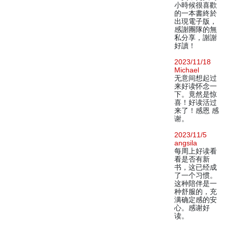
小時候很喜歡
的一本書終於
出現電子版，
感謝團隊的無
私分享，謝謝
好讀！
2023/11/18
Michael
无意间想起过
来好读怀念一
下。竟然是惊
喜！好读活过
来了！感恩 感
谢。
2023/11/5
angsila
每周上好读看
看是否有新
书，这已经成
了一个习惯。
这种陪伴是一
种舒服的，充
满确定感的安
心。感谢好
读。