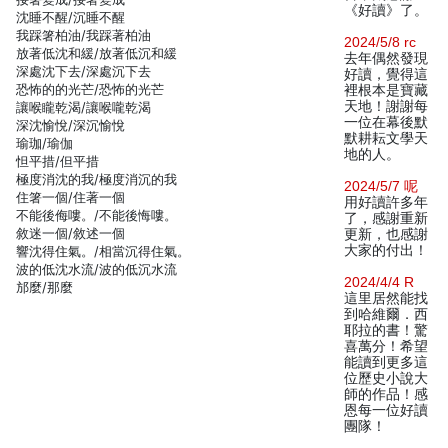
《好讀》了。
沈睡不醒/沉睡不醒
我踩箸柏油/我踩著柏油
2024/5/8 rc
放著低沈和緩/放著低沉和緩
去年偶然發現
深處沈下去/深處沉下去
好讀，覺得這
恐怖的的光芒/恐怖的光芒
裡根本是寶藏
天地！謝謝每
讓喉矓乾渴/讓喉嚨乾渴
一位在幕後默
深沈愉悅/深沉愉悅
默耕耘文學天
瑜珈/瑜伽
地的人。
怛平措/但平措
極度消沈的我/極度消沉的我
2024/5/7 呢
住箸一個/住著一個
用好讀許多年
不能後侮嘍。/不能後悔嘍。
了，感謝重新
敘迷一個/敘述一個
更新，也感謝
大家的付出！
響沈得住氣。/相當沉得住氣。
波的低沈水流/波的低沉水流
2024/4/4 R
邡麼/那麼
這里居然能找
到哈維爾．西
耶拉的書！驚
喜萬分！希望
能讀到更多這
位歷史小說大
師的作品！感
恩每一位好讀
團隊！