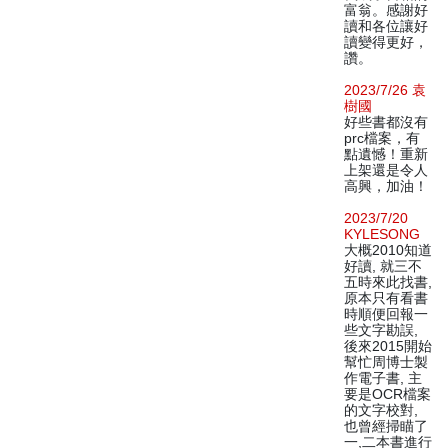
富翁。感謝好
讀和各位讓好
讀變得更好，
讚。
2023/7/26 袁
樹國
好些書都沒有
prc檔案，有
點遺憾！重新
上架還是令人
高興，加油！
2023/7/20
KYLESONG
大概2010知道
好讀, 就三不
五時來此找書,
原本只有看書
時順便回報一
些文字勘誤,
後來2015開始
幫忙周博士製
作電子書, 主
要是OCR檔案
的文字校對,
也曾經掃瞄了
一,二本書進行