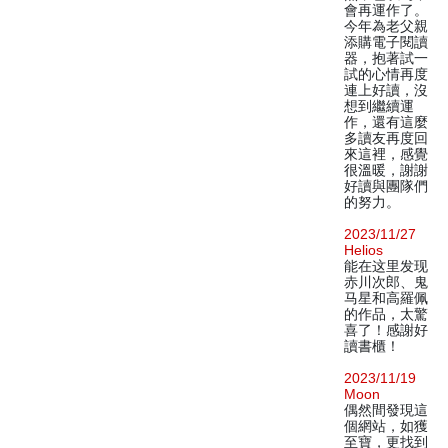
會再運作了。
今年為老父親
添購電子閱讀
器，抱著試一
試的心情再度
連上好讀，沒
想到繼續運
作，還有這麼
多讀友再度回
來這裡，感覺
很溫暖，謝謝
好讀與團隊們
的努力。
2023/11/27
Helios
能在这里发现
赤川次郎、鬼
马星和高羅佩
的作品，太驚
喜了！感謝好
讀書櫃！
2023/11/19
Moon
偶然間發現這
個網站，如獲
至寶，更找到