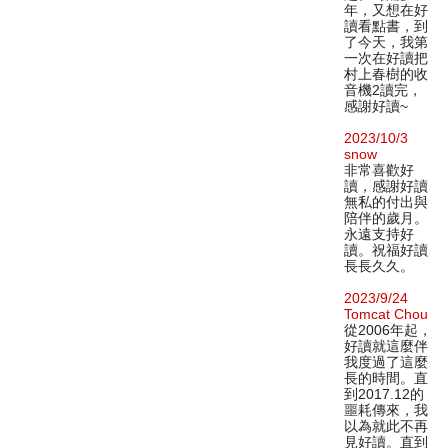
年，又想在好
讀看點書，到
了今天，我第
一次在好讀把
村上春樹的收
音機2讀完，
感謝好讀~
2023/10/3
snow
非常喜歡好
讀，感謝好讀
無私的付出與
陪伴的歲月。
永遠支持好
讀。祝福好讀
長長久久。
2023/9/24
Tomcat Chou
從2006年起，
好讀就這麼伴
我度過了這麼
長的時間。直
到2017.12的
噩耗傳來，我
以為就此不再
見好讀。直到