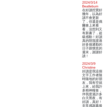
2024/3/14
Beatlebum
在好讀挖寶好
幾年，以為好
讀不會更新
了，但還是偶
爾會上來看
看，沒想到又
有新書了，超
級感動！好讀
真的陪我渡過
好多個通勤的
日子跟愜意的
週末，謝謝好
讀！
2024/3/9
Christine
好讀是我這個
文字工作者隨
時隨地的好朋
友，我有空就
上來，給我許
多精神糧食，
伴我度過許多
白天黑夜，有
好讀，真好！
非常感謝幕後