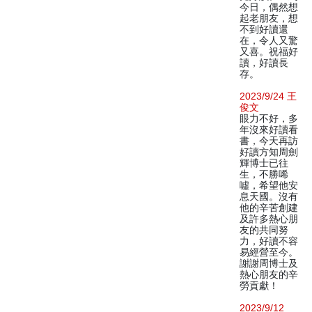
今日，偶然想
起老朋友，想
不到好讀還
在，令人又驚
又喜。祝福好
讀，好讀長
存。
2023/9/24 王
俊文
眼力不好，多
年沒來好讀看
書，今天再訪
好讀方知周劍
輝博士已往
生，不勝唏
噓，希望他安
息天國。沒有
他的辛苦創建
及許多熱心朋
友的共同努
力，好讀不容
易經營至今。
謝謝周博士及
熱心朋友的辛
勞貢獻！
2023/9/12