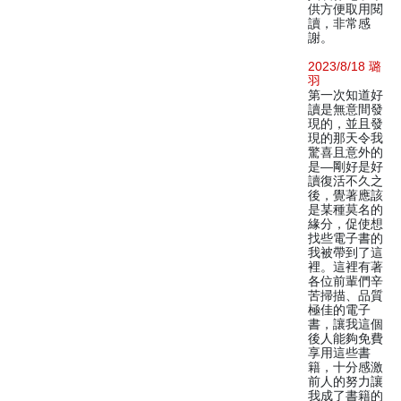
供方便取用閱
讀，非常感
謝。
2023/8/18 璐
羽
第一次知道好
讀是無意間發
現的，並且發
現的那天令我
驚喜且意外的
是—剛好是好
讀復活不久之
後，覺著應該
是某種莫名的
緣分，促使想
找些電子書的
我被帶到了這
裡。這裡有著
各位前輩們辛
苦掃描、品質
極佳的電子
書，讓我這個
後人能夠免費
享用這些書
籍，十分感激
前人的努力讓
我成了書籍的