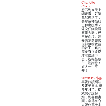
Charlotte
Chang
想不到今天上
網查看，好讀
竟然復活了，
是哪位神仙壯
士伸出援手？
還沒仔細搜尋
來龍去脈，已
喜極而泣。這
嘉惠眾多書友
但卻無啥收益
的苦工，真的
需要有很多愛
才能繼續下
去，祝福新版
主，謝謝您！
好人一生平
安！
2023/9/5 小張
喜愛好讀網站
及電子書本 很
多年月了。從
武俠小說起
始，到各種書
類，幸得有心
人製作電子本