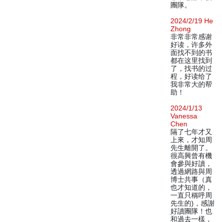
團隊。
2024/2/19 He
Zhong
非常非常感谢
好读，许多外
面找不到的书
都在这里找到
了，找书的过
程，好读给了
我非常大的帮
助！
2024/1/13
Vanessa
Chen
隔了七年才又
上來，才知周
先生離開了。
很高興曾有機
會參與好讀，
透過網路與周
博士共事（真
也才知道的，
一直只稱呼周
先生的)，感謝
好讀團隊！也
和過去一樣，