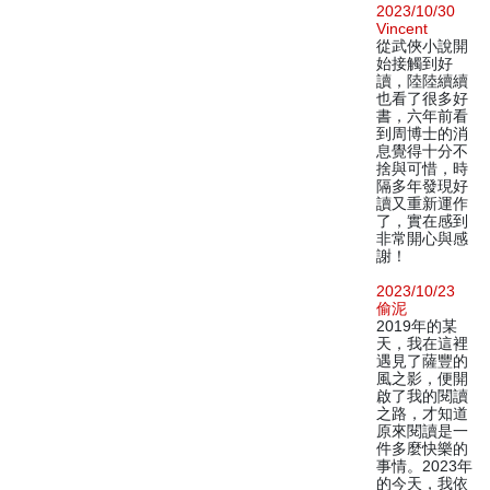
2023/10/30
Vincent
從武俠小說開
始接觸到好
讀，陸陸續續
也看了很多好
書，六年前看
到周博士的消
息覺得十分不
捨與可惜，時
隔多年發現好
讀又重新運作
了，實在感到
非常開心與感
謝！
2023/10/23
偷泥
2019年的某
天，我在這裡
遇見了薩豐的
風之影，便開
啟了我的閱讀
之路，才知道
原來閱讀是一
件多麼快樂的
事情。2023年
的今天，我依