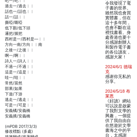
吧一/吧︱︱
令我發現了電
過去一/過去︱︱
子書的世界。
話也一/話也︱︱
雖然我也會買
話一/話︱︱
實體書，但在
撕啞/嘶啞
這十多年間，
也會不斷在這
低下顏/低下頭
裡找書看。身
邏把/握把
處香港也要十
西村是一/西村是—︱︱
分感謝創辦人
方向一南/方向︱︱南
和製作電子書
之後一/之後︱︱
的各位讀友，
啊一/啊︱︱
感謝大家！
詩人一/詩人︱︱
不過一/不過︱︱
2024/6/1 德瑞
克
這是一/這是︱︱
感谢你无私的
哇一/哇︱︱
分享。
常然/當然
部果/如果
2024/5/18 布
下遊/下游
莱恩
逃走一/逃走︱︱
《好讀》網站
可是一/可是︱︱
可以說是啟蒙
安義橘/安義橋
了我對文學的
興趣，一個提
安義撟/安義橋
供了我自由自
在悠遊於文學
(mPDB 2017/3/3)
書海之中的平
修改標點 (多處)
台，太感謝
接箸變成/接著變成