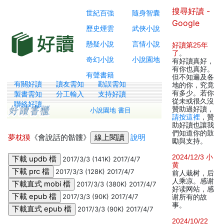
搜尋好讀 -
世紀百強
隨身智囊
Google
歷史煙雲
武俠小說
懸疑小說
言情小說
好讀第25年
了
。
奇幻小說
小說園地
有好讀真好，
有你也真好。
有聲書籍
但不知遍及各
有關好讀
讀友需知
勘誤需知
地的你，究竟
有多少。若你
製書需知
分工輸入
支持好讀
從未或很久沒
聯絡好讀
贊助過好讀，
小說園地 書目
請按這裡
，贊
助好讀也讓我
們知道你的鼓
夢枕獏
《會說話的骷髏》
說明
勵與支持。
2024/12/3 小
2017/3/3 (141K) 2017/4/7
黄
2017/3/3 (128K) 2017/4/7
前人栽树，后
人乘凉。感谢
2017/3/3 (380K) 2017/4/7
好读网站，感
2017/3/3 (90K) 2017/4/7
谢所有的故
事。
2017/3/3 (90K) 2017/4/7
2024/10/22