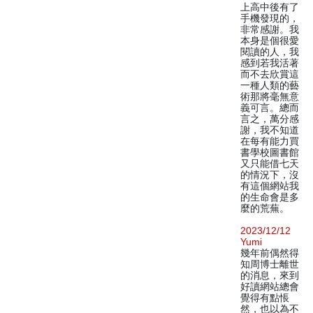
上高中後有了
手機發現的，
非常感謝。我
本身是個很愛
閱讀的人，我
感到若我活著
而不去欣賞這
一種人類的藝
術那將毫無意
義可言。總而
言之，萬分感
謝，我不知道
在每有能力買
書學校圖書館
又只能借七天
的情況下，沒
有這個網站我
的生命會是多
麼的荒蕪。
2023/12/12
Yumi
幾年前偶然得
知周博士離世
的消息，來到
好讀網站總會
覺得有點悵
然，也以為不