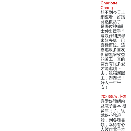
Charlotte
Chang
想不到今天上
網查看，好讀
竟然復活了，
是哪位神仙壯
士伸出援手？
還沒仔細搜尋
來龍去脈，已
喜極而泣。這
嘉惠眾多書友
但卻無啥收益
的苦工，真的
需要有很多愛
才能繼續下
去，祝福新版
主，謝謝您！
好人一生平
安！
2023/9/5 小張
喜愛好讀網站
及電子書本 很
多年月了。從
武俠小說起
始，到各種書
類，幸得有心
人製作電子本