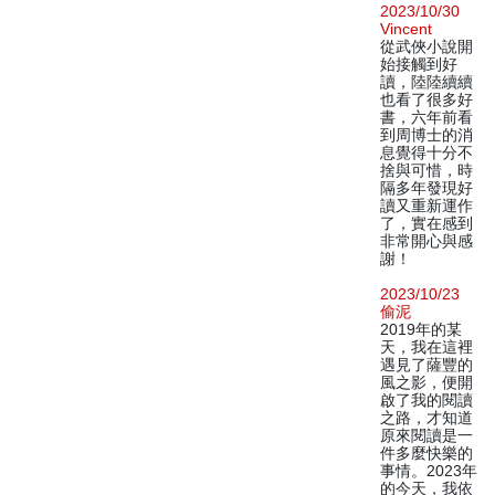
2023/10/30
Vincent
從武俠小說開
始接觸到好
讀，陸陸續續
也看了很多好
書，六年前看
到周博士的消
息覺得十分不
捨與可惜，時
隔多年發現好
讀又重新運作
了，實在感到
非常開心與感
謝！
2023/10/23
偷泥
2019年的某
天，我在這裡
遇見了薩豐的
風之影，便開
啟了我的閱讀
之路，才知道
原來閱讀是一
件多麼快樂的
事情。2023年
的今天，我依