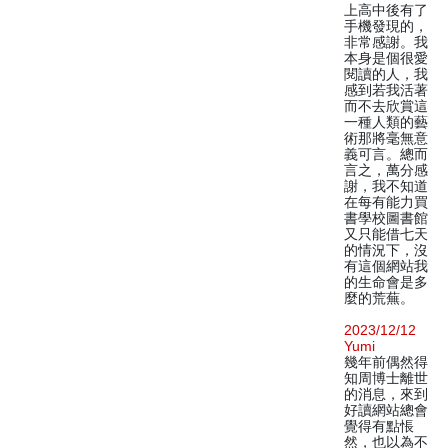
上高中後有了
手機發現的，
非常感謝。我
本身是個很愛
閱讀的人，我
感到若我活著
而不去欣賞這
一種人類的藝
術那將毫無意
義可言。總而
言之，萬分感
謝，我不知道
在每有能力買
書學校圖書館
又只能借七天
的情況下，沒
有這個網站我
的生命會是多
麼的荒蕪。
2023/12/12
Yumi
幾年前偶然得
知周博士離世
的消息，來到
好讀網站總會
覺得有點悵
然，也以為不