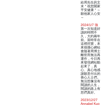
給周先生的文
末＂祝您闔家
平安健康＂～
願他家人心安
～
2024/1/7 強
第一次知道好
讀的時間不
久，大約兩年
前。當時常在
這裡挖寶，本
來很擔心網站
會隨著周博士
離世而無法再
運作，今日再
來發現網站動
起來了，真
心、真心地感
謝願意付出的
善心人士們。
無法想像沒有
閱讀的人生，
閱讀的路上有
您們真好。
2023/12/27
Annabel Kuo