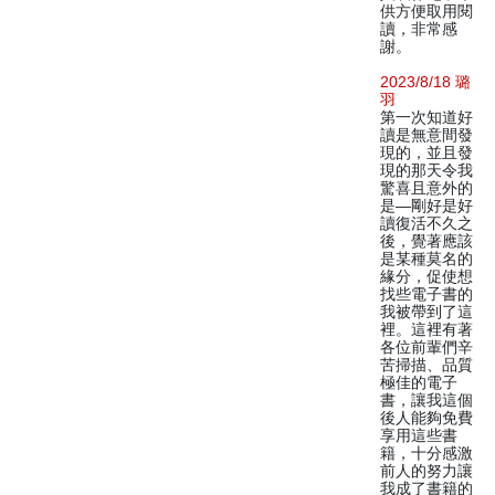
供方便取用閱
讀，非常感
謝。
2023/8/18 璐
羽
第一次知道好
讀是無意間發
現的，並且發
現的那天令我
驚喜且意外的
是—剛好是好
讀復活不久之
後，覺著應該
是某種莫名的
緣分，促使想
找些電子書的
我被帶到了這
裡。這裡有著
各位前輩們辛
苦掃描、品質
極佳的電子
書，讓我這個
後人能夠免費
享用這些書
籍，十分感激
前人的努力讓
我成了書籍的