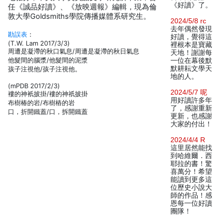
《好讀》了。
任《誠品好讀》、《放映週報》編輯，現為倫
敦大學Goldsmiths學院傳播媒體系研究生。
2024/5/8 rc
去年偶然發現
勘誤表
：
好讀，覺得這
(T.W. Lam 2017/3/3)
裡根本是寶藏
周遭是凝滯的秋口氣息/周遭是凝滯的秋日氣息
天地！謝謝每
他髮間的腦漿/他髮間的泥漿
一位在幕後默
默耕耘文學天
孩子注視他/孩子注視他。
地的人。
(mPDB 2017/2/3)
2024/5/7 呢
褸的神衹披掛/褸的神祇披掛
用好讀許多年
布樹椿的岩/布樹樁的岩
了，感謝重新
口，折開鐵蓋/口，拆開鐵蓋
更新，也感謝
大家的付出！
2024/4/4 R
這里居然能找
到哈維爾．西
耶拉的書！驚
喜萬分！希望
能讀到更多這
位歷史小說大
師的作品！感
恩每一位好讀
團隊！