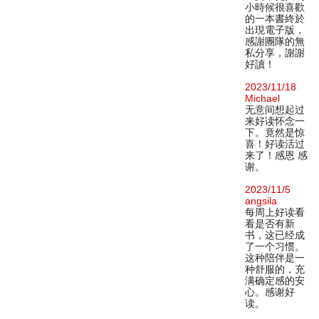
小時候很喜歡
的一本書終於
出現電子版，
感謝團隊的無
私分享，謝謝
好讀！
2023/11/18
Michael
无意间想起过
来好读怀念一
下。竟然是惊
喜！好读活过
来了！感恩 感
谢。
2023/11/5
angsila
每周上好读看
看是否有新
书，这已经成
了一个习惯。
这种陪伴是一
种舒服的，充
满确定感的安
心。感谢好
读。