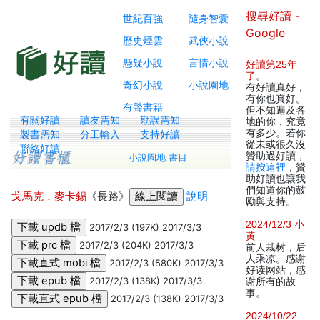
搜尋好讀 -
世紀百強
隨身智囊
Google
歷史煙雲
武俠小說
懸疑小說
言情小說
好讀第25年
了
。
奇幻小說
小說園地
有好讀真好，
有你也真好。
有聲書籍
但不知遍及各
有關好讀
讀友需知
勘誤需知
地的你，究竟
有多少。若你
製書需知
分工輸入
支持好讀
從未或很久沒
聯絡好讀
贊助過好讀，
小說園地 書目
請按這裡
，贊
助好讀也讓我
們知道你的鼓
戈馬克．麥卡錫
《長路》
說明
勵與支持。
2024/12/3 小
2017/2/3 (197K) 2017/3/3
黄
2017/2/3 (204K) 2017/3/3
前人栽树，后
人乘凉。感谢
2017/2/3 (580K) 2017/3/3
好读网站，感
2017/2/3 (138K) 2017/3/3
谢所有的故
事。
2017/2/3 (138K) 2017/3/3
2024/10/22