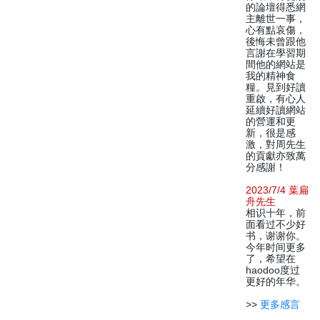
的論壇得悉網
主離世一事，
心有點哀傷，
後悔未曾跟他
言謝在學習期
間他的網站是
我的精神食
糧。見到好讀
重啟，有心人
延續好讀網站
的營運和更
新，很是感
激，對周先生
的貢獻亦致萬
分感謝！
2023/7/4 葉扁
舟先生
相识十年，前
面看过不少好
书，谢谢你。
今年时间更多
了，希望在
haodoo度过
更好的年华。
>>
更多感言