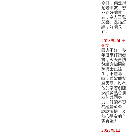
今日，偶然想
起老朋友，想
不到好讀還
在，令人又驚
又喜。祝福好
讀，好讀長
存。
2023/9/24 王
俊文
眼力不好，多
年沒來好讀看
書，今天再訪
好讀方知周劍
輝博士已往
生，不勝唏
噓，希望他安
息天國。沒有
他的辛苦創建
及許多熱心朋
友的共同努
力，好讀不容
易經營至今。
謝謝周博士及
熱心朋友的辛
勞貢獻！
2023/9/12