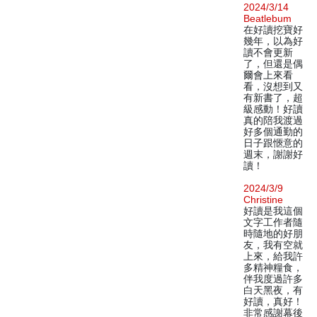
2024/3/14
Beatlebum
在好讀挖寶好
幾年，以為好
讀不會更新
了，但還是偶
爾會上來看
看，沒想到又
有新書了，超
級感動！好讀
真的陪我渡過
好多個通勤的
日子跟愜意的
週末，謝謝好
讀！
2024/3/9
Christine
好讀是我這個
文字工作者隨
時隨地的好朋
友，我有空就
上來，給我許
多精神糧食，
伴我度過許多
白天黑夜，有
好讀，真好！
非常感謝幕後