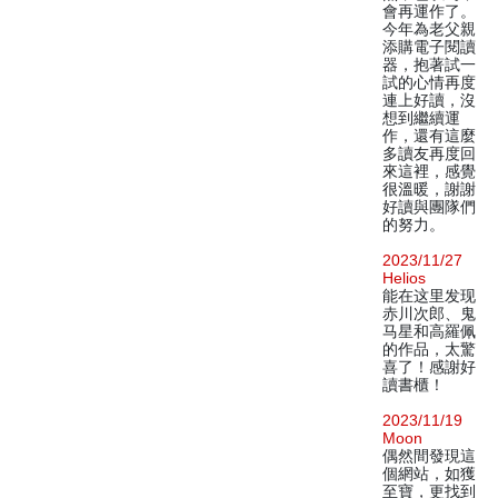
會再運作了。
今年為老父親
添購電子閱讀
器，抱著試一
試的心情再度
連上好讀，沒
想到繼續運
作，還有這麼
多讀友再度回
來這裡，感覺
很溫暖，謝謝
好讀與團隊們
的努力。
2023/11/27
Helios
能在这里发现
赤川次郎、鬼
马星和高羅佩
的作品，太驚
喜了！感謝好
讀書櫃！
2023/11/19
Moon
偶然間發現這
個網站，如獲
至寶，更找到