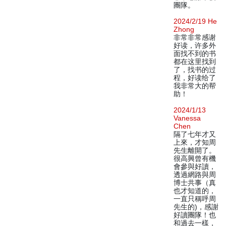
團隊。
2024/2/19 He
Zhong
非常非常感谢
好读，许多外
面找不到的书
都在这里找到
了，找书的过
程，好读给了
我非常大的帮
助！
2024/1/13
Vanessa
Chen
隔了七年才又
上來，才知周
先生離開了。
很高興曾有機
會參與好讀，
透過網路與周
博士共事（真
也才知道的，
一直只稱呼周
先生的)，感謝
好讀團隊！也
和過去一樣，