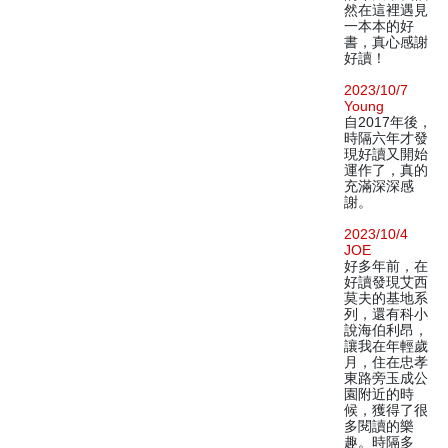
然在這裡遇見
一本本的好
書，真心感謝
好讀！
2023/10/7
Young
自2017年後，
時隔六年才發
現好讀又開始
運作了，真的
充滿深深感
謝。
2023/10/4
JOE
好多年前，在
好讀發現艾西
莫夫的基地系
列，還有科小
說海伯利昂，
讓我在年輕歲
月，住在忠孝
東路旁玉成公
園附近的時
候，獲得了很
多閱讀的樂
趣。時隔多