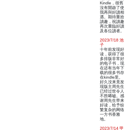
Kindle，很舊
沒有開啟了使
我再與好讀相
遇。期待重拾
讀趣，祝讀趣
再次重臨好讀
及各位讀者。
2023/7/18 池
子
十年前发现好
读，获得了很
多排版非常好
的电子书，现
在还有当年下
载的很多书存
在kindle里。
好久没来竟发
现版主周先生
已经过世令人
不胜唏嘘。感
谢周先生带来
好读，给予纷
繁复杂的网络
一方书香雅
地。
2023/7/14 甲