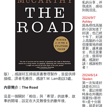
私的分享，伴
我成长，感动
到我泪流。
2024/9/7
Ashley
因為尋找高陽
的小說知道了
好讀，也已經
十年了。好讀
上高陽的小說
也慢慢地持續
更新，越來越
全，而且質量
上佳，值得珍
藏。感謝好
讀！感謝校對
者！
版》，感謝邱五掃描原書整理製作，並提供掃
2024/6/14
描檔。譯者毛雅芬。感謝T.W. Lam勘誤3處。
Skelen
第一次知道好
讀是在2011
內容簡介：The Road
年，還記得那
時身在外國的
這是一個關於「相信」與「希望」的故事。故
我要找<那些
事的開場，設定在大災難發生的數年後。
年>是十分困
難，就是好讀