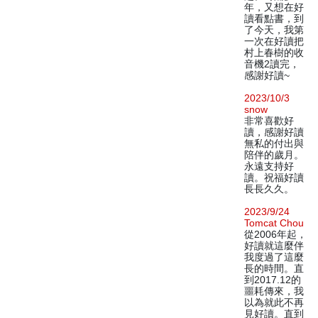
年，又想在好
讀看點書，到
了今天，我第
一次在好讀把
村上春樹的收
音機2讀完，
感謝好讀~
2023/10/3
snow
非常喜歡好
讀，感謝好讀
無私的付出與
陪伴的歲月。
永遠支持好
讀。祝福好讀
長長久久。
2023/9/24
Tomcat Chou
從2006年起，
好讀就這麼伴
我度過了這麼
長的時間。直
到2017.12的
噩耗傳來，我
以為就此不再
見好讀。直到