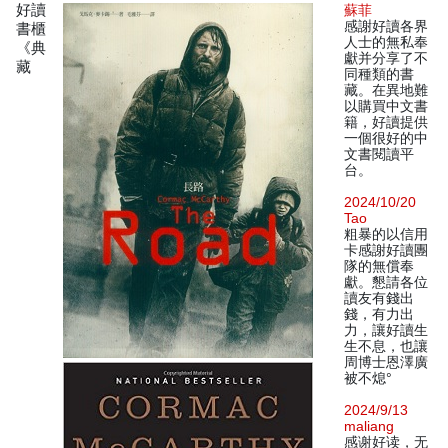
好讀
蘇菲
感謝好讀各界
書櫃
人士的無私奉
《典
獻并分享了不
藏
同種類的書
藏。在異地難
以購買中文書
籍，好讀提供
一個很好的中
文書閱讀平
台。
2024/10/20
Tao
粗暴的以信用
卡感謝好讀團
隊的無償奉
獻。懇請各位
讀友有錢出
錢，有力出
力，讓好讀生
生不息，也讓
周博士恩澤廣
被不熄°
2024/9/13
maliang
感谢好读，无