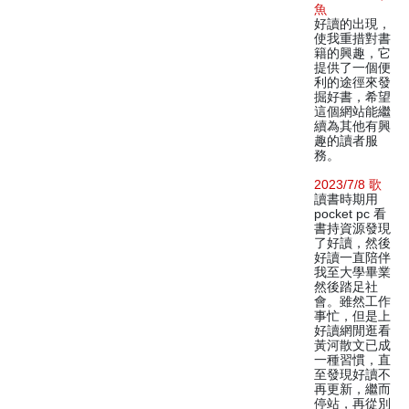
魚
好讀的出現，
使我重措對書
籍的興趣，它
提供了一個便
利的途徑來發
掘好書，希望
這個網站能繼
續為其他有興
趣的讀者服
務。
2023/7/8 歌
讀書時期用
pocket pc 看
書持資源發現
了好讀，然後
好讀一直陪伴
我至大學畢業
然後踏足社
會。雖然工作
事忙，但是上
好讀網閒逛看
黃河散文已成
一種習慣，直
至發現好讀不
再更新，繼而
停站，再從別