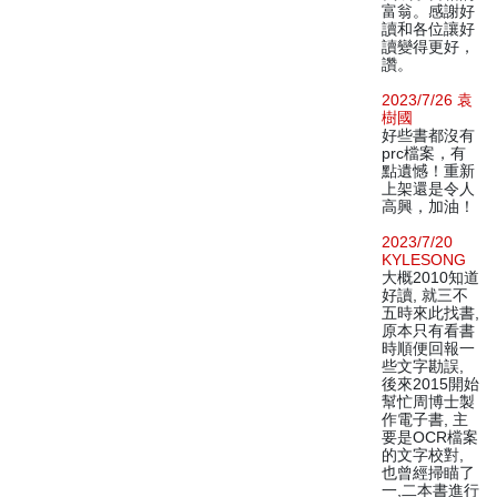
富翁。感謝好
讀和各位讓好
讀變得更好，
讚。
2023/7/26 袁
樹國
好些書都沒有
prc檔案，有
點遺憾！重新
上架還是令人
高興，加油！
2023/7/20
KYLESONG
大概2010知道
好讀, 就三不
五時來此找書,
原本只有看書
時順便回報一
些文字勘誤,
後來2015開始
幫忙周博士製
作電子書, 主
要是OCR檔案
的文字校對,
也曾經掃瞄了
一,二本書進行