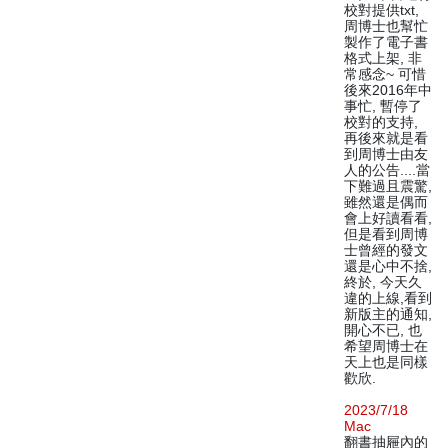
校對提供txt,
周博士也幫忙
製作了電子書
格式上架, 非
常感念~ 可惜
後來2016年中
事忙, 暫停了
校對的支持,
再後來就是看
到周博士由友
人的公告....當
下難過且震驚,
雖然還是偶而
會上好讀看看,
但是看到周博
士曾經的發文
還是心中不捨,
終於, 今天久
違的上線,看到
新版主的通知,
開心不已, 也
希望周博士在
天上也是同樣
歡欣.
2023/7/18
Mac
翻書抽屜內的