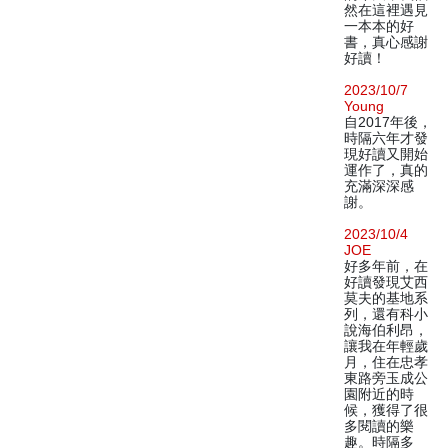
然在這裡遇見
一本本的好
書，真心感謝
好讀！
2023/10/7
Young
自2017年後，
時隔六年才發
現好讀又開始
運作了，真的
充滿深深感
謝。
2023/10/4
JOE
好多年前，在
好讀發現艾西
莫夫的基地系
列，還有科小
說海伯利昂，
讓我在年輕歲
月，住在忠孝
東路旁玉成公
園附近的時
候，獲得了很
多閱讀的樂
趣。時隔多