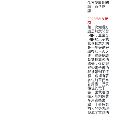
供方便取用閱
讀，非常感
謝。
2023/8/18 璐
羽
第一次知道好
讀是無意間發
現的，並且發
現的那天令我
驚喜且意外的
是—剛好是好
讀復活不久之
後，覺著應該
是某種莫名的
緣分，促使想
找些電子書的
我被帶到了這
裡。這裡有著
各位前輩們辛
苦掃描、品質
極佳的電子
書，讓我這個
後人能夠免費
享用這些書
籍，十分感激
前人的努力讓
我成了書籍的