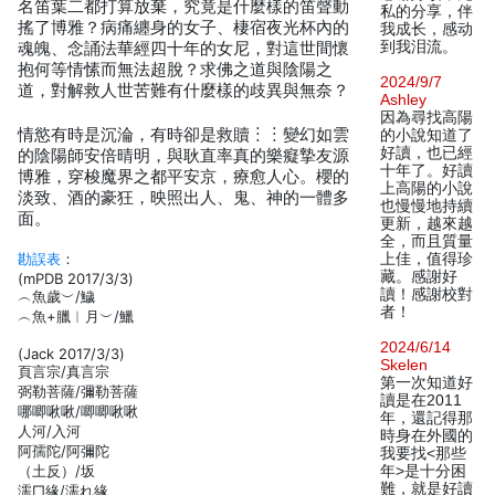
名笛葉二都打算放棄，究竟是什麼樣的笛聲動
私的分享，伴
搖了博雅？病痛纏身的女子、棲宿夜光杯內的
我成长，感动
到我泪流。
魂魄、念誦法華經四十年的女尼，對這世間懷
抱何等情愫而無法超脫？求佛之道與陰陽之
2024/9/7
道，對解救人世苦難有什麼樣的歧異與無奈？
Ashley
因為尋找高陽
情慾有時是沉淪，有時卻是救贖︙︙變幻如雲
的小說知道了
好讀，也已經
的陰陽師安倍晴明，與耿直率真的樂癡摯友源
十年了。好讀
博雅，穿梭魔界之都平安京，療愈人心。櫻的
上高陽的小說
淡致、酒的豪狂，映照出人、鬼、神的一體多
也慢慢地持續
面。
更新，越來越
全，而且質量
勘誤表
：
上佳，值得珍
藏。感謝好
(mPDB 2017/3/3)
讀！感謝校對
︵魚歲︶/鱥
者！
︵魚+臘︱月︶/鱲
2024/6/14
(Jack 2017/3/3)
Skelen
頁言宗/真言宗
第一次知道好
弼勒菩薩/彌勒菩薩
讀是在2011
哪唧啾啾/唧唧啾啾
年，還記得那
人河/入河
時身在外國的
阿孺陀/阿彌陀
我要找<那些
（土反）/坂
年>是十分困
難，就是好讀
濡□緣/濡れ緣