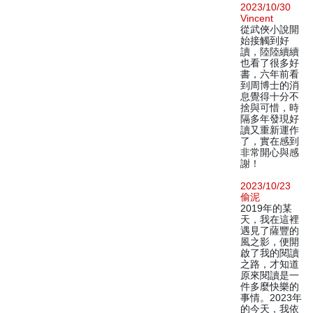
2023/10/30
Vincent
從武俠小說開
始接觸到好
讀，陸陸續續
也看了很多好
書，六年前看
到周博士的消
息覺得十分不
捨與可惜，時
隔多年發現好
讀又重新運作
了，實在感到
非常開心與感
謝！
2023/10/23
偷泥
2019年的某
天，我在這裡
遇見了薩豐的
風之影，便開
啟了我的閱讀
之路，才知道
原來閱讀是一
件多麼快樂的
事情。2023年
的今天，我依