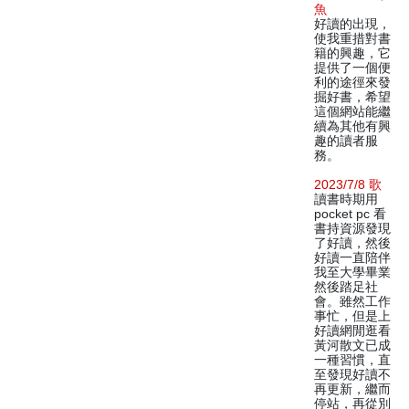
魚
好讀的出現，
使我重措對書
籍的興趣，它
提供了一個便
利的途徑來發
掘好書，希望
這個網站能繼
續為其他有興
趣的讀者服
務。
2023/7/8 歌
讀書時期用
pocket pc 看
書持資源發現
了好讀，然後
好讀一直陪伴
我至大學畢業
然後踏足社
會。雖然工作
事忙，但是上
好讀網閒逛看
黃河散文已成
一種習慣，直
至發現好讀不
再更新，繼而
停站，再從別