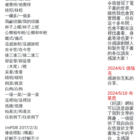
令我發現了電
健覺得/他覺得
子書的世界。
枝啞/枝椏
雖然我也會買
一矚多/一個多
實體書，但在
我鹼頭腦/我的頭腦
這十多年間，
杯子上暱/杯子上呢
也會不斷在這
公卿相年輕/公卿和年輕
裡找書看。身
畿式/儀式
處香港也要十
分感謝創辦人
這趙旅程/這趟旅程
和製作電子書
在令世/在今世
的各位讀友，
接三連三/接二連三
感謝大家！
卻盆發/卻益發
（木尾）/梶
2024/6/1 德瑞
采看/查看
克
睛明/晴明
感谢你无私的
梢原/梶原
分享。
白殉/白狗
2024/5/18 布
一場一菜/一湯一菜
莱恩
這裡咱/這裡頭
《好讀》網站
低繳/低微
可以說是啟蒙
秈基次/和基次
了我對文學的
往前例下/往前倒下
興趣，一個提
供了我自由自
(mPDB 2017/2/3)
在悠遊於文學
修改標點 (幾處)
書海之中的平
紆解不少/紓解不少
台，太感謝