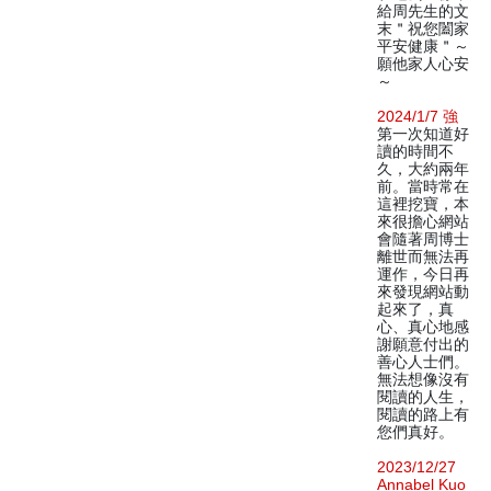
給周先生的文
末＂祝您闔家
平安健康＂～
願他家人心安
～
2024/1/7 強
第一次知道好
讀的時間不
久，大約兩年
前。當時常在
這裡挖寶，本
來很擔心網站
會隨著周博士
離世而無法再
運作，今日再
來發現網站動
起來了，真
心、真心地感
謝願意付出的
善心人士們。
無法想像沒有
閱讀的人生，
閱讀的路上有
您們真好。
2023/12/27
Annabel Kuo