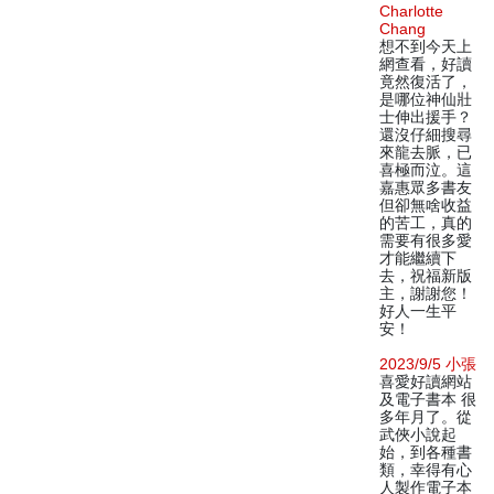
Charlotte
Chang
想不到今天上
網查看，好讀
竟然復活了，
是哪位神仙壯
士伸出援手？
還沒仔細搜尋
來龍去脈，已
喜極而泣。這
嘉惠眾多書友
但卻無啥收益
的苦工，真的
需要有很多愛
才能繼續下
去，祝福新版
主，謝謝您！
好人一生平
安！
2023/9/5 小張
喜愛好讀網站
及電子書本 很
多年月了。從
武俠小說起
始，到各種書
類，幸得有心
人製作電子本