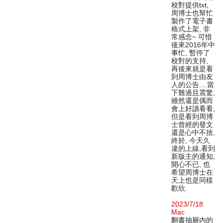
校對提供txt,
周博士也幫忙
製作了電子書
格式上架, 非
常感念~ 可惜
後來2016年中
事忙, 暫停了
校對的支持,
再後來就是看
到周博士由友
人的公告....當
下難過且震驚,
雖然還是偶而
會上好讀看看,
但是看到周博
士曾經的發文
還是心中不捨,
終於, 今天久
違的上線,看到
新版主的通知,
開心不已, 也
希望周博士在
天上也是同樣
歡欣.
2023/7/18
Mac
翻書抽屜內的