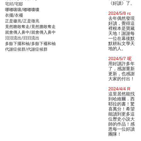
《好讀》了。
宅邱/宅邸
哪嘟嚷嚷/嘟嘟囔囔
2024/5/8 rc
衣擺/衣襬
去年偶然發現
正是徽兆/正是徵兆
好讀，覺得這
竟然瞻敢奪走/竟然膽敢奪走
裡根本是寶藏
就會傳人鼻中/就會傳入鼻中
天地！謝謝每
汨汨流出/汩汩流出
一位在幕後默
多餘下擺和袖/多餘下襬和袖
默耕耘文學天
地的人。
代謝症侯群/代謝症候群
2024/5/7 呢
用好讀許多年
了，感謝重新
更新，也感謝
大家的付出！
2024/4/4 R
這里居然能找
到哈維爾．西
耶拉的書！驚
喜萬分！希望
能讀到更多這
位歷史小說大
師的作品！感
恩每一位好讀
團隊！