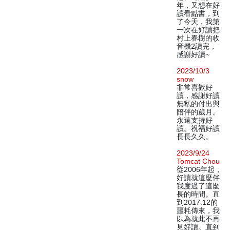
年，又想在好
讀看點書，到
了今天，我第
一次在好讀把
村上春樹的收
音機2讀完，
感謝好讀~
2023/10/3
snow
非常喜歡好
讀，感謝好讀
無私的付出與
陪伴的歲月。
永遠支持好
讀。祝福好讀
長長久久。
2023/9/24
Tomcat Chou
從2006年起，
好讀就這麼伴
我度過了這麼
長的時間。直
到2017.12的
噩耗傳來，我
以為就此不再
見好讀。直到