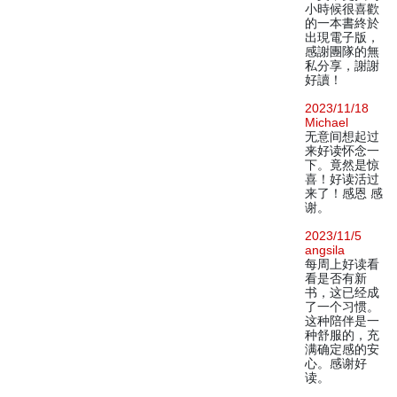
小時候很喜歡
的一本書終於
出現電子版，
感謝團隊的無
私分享，謝謝
好讀！
2023/11/18
Michael
无意间想起过
来好读怀念一
下。竟然是惊
喜！好读活过
来了！感恩 感
谢。
2023/11/5
angsila
每周上好读看
看是否有新
书，这已经成
了一个习惯。
这种陪伴是一
种舒服的，充
满确定感的安
心。感谢好
读。