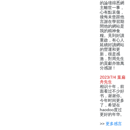
的論壇得悉網
主離世一事，
心有點哀傷，
後悔未曾跟他
言謝在學習期
間他的網站是
我的精神食
糧。見到好讀
重啟，有心人
延續好讀網站
的營運和更
新，很是感
激，對周先生
的貢獻亦致萬
分感謝！
2023/7/4 葉扁
舟先生
相识十年，前
面看过不少好
书，谢谢你。
今年时间更多
了，希望在
haodoo度过
更好的年华。
>>
更多感言