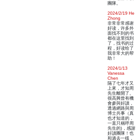
團隊。
2024/2/19 He
Zhong
非常非常感谢
好读，许多外
面找不到的书
都在这里找到
了，找书的过
程，好读给了
我非常大的帮
助！
2024/1/13
Vanessa
Chen
隔了七年才又
上來，才知周
先生離開了。
很高興曾有機
會參與好讀，
透過網路與周
博士共事（真
也才知道的，
一直只稱呼周
先生的)，感謝
好讀團隊！也
和過去一樣，