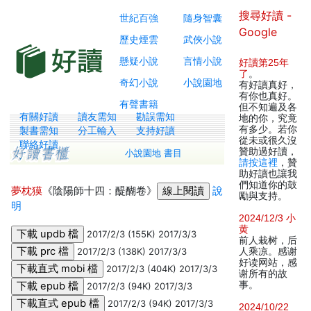
搜尋好讀 -
世紀百強
隨身智囊
Google
歷史煙雲
武俠小說
懸疑小說
言情小說
好讀第25年
了
。
奇幻小說
小說園地
有好讀真好，
有你也真好。
有聲書籍
但不知遍及各
有關好讀
讀友需知
勘誤需知
地的你，究竟
有多少。若你
製書需知
分工輸入
支持好讀
從未或很久沒
聯絡好讀
贊助過好讀，
小說園地 書目
請按這裡
，贊
助好讀也讓我
們知道你的鼓
夢枕獏
《陰陽師十四：醍醐卷》
說
勵與支持。
明
2024/12/3 小
黄
2017/2/3 (155K) 2017/3/3
前人栽树，后
2017/2/3 (138K) 2017/3/3
人乘凉。感谢
好读网站，感
2017/2/3 (404K) 2017/3/3
谢所有的故
事。
2017/2/3 (94K) 2017/3/3
2017/2/3 (94K) 2017/3/3
2024/10/22