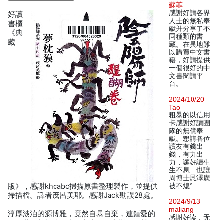
蘇菲
感謝好讀各界
好讀
人士的無私奉
書櫃
獻并分享了不
《典
同種類的書
藏
藏。在異地難
以購買中文書
籍，好讀提供
一個很好的中
文書閱讀平
台。
2024/10/20
Tao
粗暴的以信用
卡感謝好讀團
隊的無償奉
獻。懇請各位
讀友有錢出
錢，有力出
力，讓好讀生
生不息，也讓
周博士恩澤廣
版》，感謝khcabc掃描原書整理製作，並提供
被不熄°
掃描檔。譯者茂呂美耶。感謝Jack勘誤28處。
2024/9/13
maliang
淳厚淡泊的源博雅，竟然自暴自棄，連鍾愛的
感谢好读，无