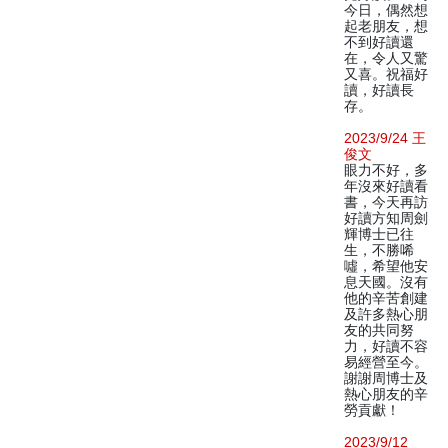
今日，偶然想
起老朋友，想
不到好讀還
在，令人又驚
又喜。祝福好
讀，好讀長
存。
2023/9/24 王
俊文
眼力不好，多
年沒來好讀看
書，今天再訪
好讀方知周劍
輝博士已往
生，不勝唏
噓，希望他安
息天國。沒有
他的辛苦創建
及許多熱心朋
友的共同努
力，好讀不容
易經營至今。
謝謝周博士及
熱心朋友的辛
勞貢獻！
2023/9/12