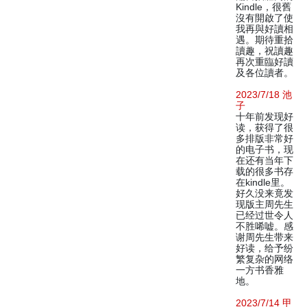
Kindle，很舊
沒有開啟了使
我再與好讀相
遇。期待重拾
讀趣，祝讀趣
再次重臨好讀
及各位讀者。
2023/7/18 池
子
十年前发现好
读，获得了很
多排版非常好
的电子书，现
在还有当年下
载的很多书存
在kindle里。
好久没来竟发
现版主周先生
已经过世令人
不胜唏嘘。感
谢周先生带来
好读，给予纷
繁复杂的网络
一方书香雅
地。
2023/7/14 甲