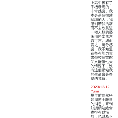
上高中後有了
手機發現的，
非常感謝。我
本身是個很愛
閱讀的人，我
感到若我活著
而不去欣賞這
一種人類的藝
術那將毫無意
義可言。總而
言之，萬分感
謝，我不知道
在每有能力買
書學校圖書館
又只能借七天
的情況下，沒
有這個網站我
的生命會是多
麼的荒蕪。
2023/12/12
Yumi
幾年前偶然得
知周博士離世
的消息，來到
好讀網站總會
覺得有點悵
然，也以為不