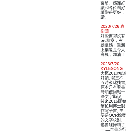
富翁。感謝好
讀和各位讓好
讀變得更好，
讚。
2023/7/26 袁
樹國
好些書都沒有
prc檔案，有
點遺憾！重新
上架還是令人
高興，加油！
2023/7/20
KYLESONG
大概2010知道
好讀, 就三不
五時來此找書,
原本只有看書
時順便回報一
些文字勘誤,
後來2015開始
幫忙周博士製
作電子書, 主
要是OCR檔案
的文字校對,
也曾經掃瞄了
一,二本書進行