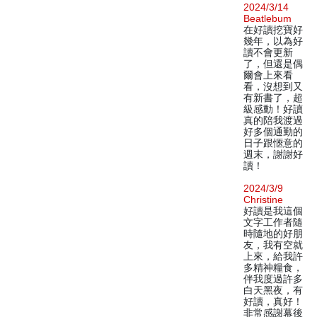
2024/3/14
Beatlebum
在好讀挖寶好
幾年，以為好
讀不會更新
了，但還是偶
爾會上來看
看，沒想到又
有新書了，超
級感動！好讀
真的陪我渡過
好多個通勤的
日子跟愜意的
週末，謝謝好
讀！
2024/3/9
Christine
好讀是我這個
文字工作者隨
時隨地的好朋
友，我有空就
上來，給我許
多精神糧食，
伴我度過許多
白天黑夜，有
好讀，真好！
非常感謝幕後