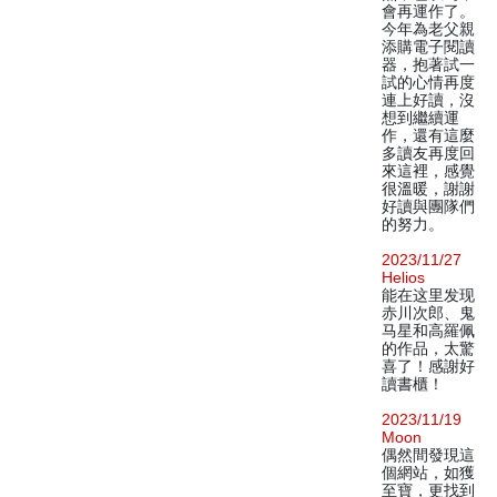
會再運作了。
今年為老父親
添購電子閱讀
器，抱著試一
試的心情再度
連上好讀，沒
想到繼續運
作，還有這麼
多讀友再度回
來這裡，感覺
很溫暖，謝謝
好讀與團隊們
的努力。
2023/11/27
Helios
能在这里发现
赤川次郎、鬼
马星和高羅佩
的作品，太驚
喜了！感謝好
讀書櫃！
2023/11/19
Moon
偶然間發現這
個網站，如獲
至寶，更找到