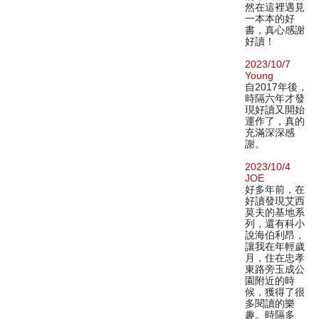
然在這裡遇見
一本本的好
書，真心感謝
好讀！
2023/10/7
Young
自2017年後，
時隔六年才發
現好讀又開始
運作了，真的
充滿深深感
謝。
2023/10/4
JOE
好多年前，在
好讀發現艾西
莫夫的基地系
列，還有科小
說海伯利昂，
讓我在年輕歲
月，住在忠孝
東路旁玉成公
園附近的時
候，獲得了很
多閱讀的樂
趣。時隔多