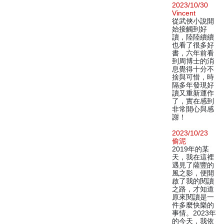
2023/10/30
Vincent
從武俠小說開
始接觸到好
讀，陸陸續續
也看了很多好
書，六年前看
到周博士的消
息覺得十分不
捨與可惜，時
隔多年發現好
讀又重新運作
了，實在感到
非常開心與感
謝！
2023/10/23
偷泥
2019年的某
天，我在這裡
遇見了薩豐的
風之影，便開
啟了我的閱讀
之路，才知道
原來閱讀是一
件多麼快樂的
事情。2023年
的今天，我依