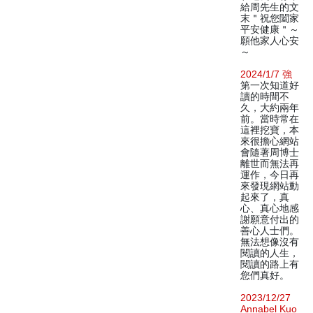
給周先生的文
末＂祝您闔家
平安健康＂～
願他家人心安
～
2024/1/7 強
第一次知道好
讀的時間不
久，大約兩年
前。當時常在
這裡挖寶，本
來很擔心網站
會隨著周博士
離世而無法再
運作，今日再
來發現網站動
起來了，真
心、真心地感
謝願意付出的
善心人士們。
無法想像沒有
閱讀的人生，
閱讀的路上有
您們真好。
2023/12/27
Annabel Kuo