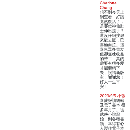
Charlotte
Chang
想不到今天上
網查看，好讀
竟然復活了，
是哪位神仙壯
士伸出援手？
還沒仔細搜尋
來龍去脈，已
喜極而泣。這
嘉惠眾多書友
但卻無啥收益
的苦工，真的
需要有很多愛
才能繼續下
去，祝福新版
主，謝謝您！
好人一生平
安！
2023/9/5 小張
喜愛好讀網站
及電子書本 很
多年月了。從
武俠小說起
始，到各種書
類，幸得有心
人製作電子本