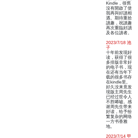
Kindle，很舊
沒有開啟了使
我再與好讀相
遇。期待重拾
讀趣，祝讀趣
再次重臨好讀
及各位讀者。
2023/7/18 池
子
十年前发现好
读，获得了很
多排版非常好
的电子书，现
在还有当年下
载的很多书存
在kindle里。
好久没来竟发
现版主周先生
已经过世令人
不胜唏嘘。感
谢周先生带来
好读，给予纷
繁复杂的网络
一方书香雅
地。
2023/7/14 甲