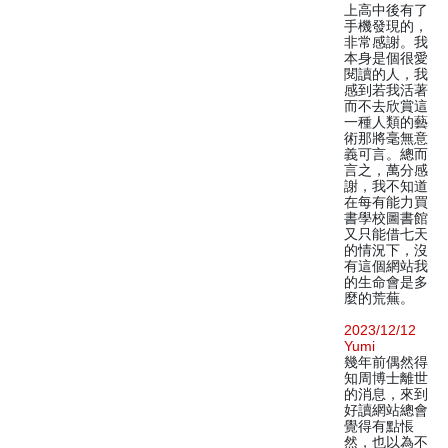
上高中後有了
手機發現的，
非常感謝。我
本身是個很愛
閱讀的人，我
感到若我活著
而不去欣賞這
一種人類的藝
術那將毫無意
義可言。總而
言之，萬分感
謝，我不知道
在每有能力買
書學校圖書館
又只能借七天
的情況下，沒
有這個網站我
的生命會是多
麼的荒蕪。
2023/12/12
Yumi
幾年前偶然得
知周博士離世
的消息，來到
好讀網站總會
覺得有點悵
然，也以為不