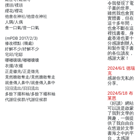
令我發現了電
撲頭/襆頭
子書的世界。
纓花/櫻花
雖然我也會買
他會在神社/他曾在神社
實體書，但在
人隅/人偶
這十多年間，
會一口氣/曾一口氣
也會不斷在這
裡找書看。身
(mPDB 2017/2/3)
處香港也要十
修改標點 (幾處)
分感謝創辦人
和製作電子書
紆解不少/紓解不少
的各位讀友，
宅邱/宅邸
感謝大家！
哪嘟嚷嚷/嘟嘟囔囔
衣擺/衣襬
2024/6/1 德瑞
正是徽兆/正是徵兆
克
竟然瞻敢奪走/竟然膽敢奪走
感谢你无私的
就會傳人鼻中/就會傳入鼻中
分享。
汨汨流出/汩汩流出
2024/5/18 布
多餘下擺和袖/多餘下襬和袖
莱恩
代謝症侯群/代謝症候群
《好讀》網站
可以說是啟蒙
了我對文學的
興趣，一個提
供了我自由自
在悠遊於文學
書海之中的平
台，太感謝