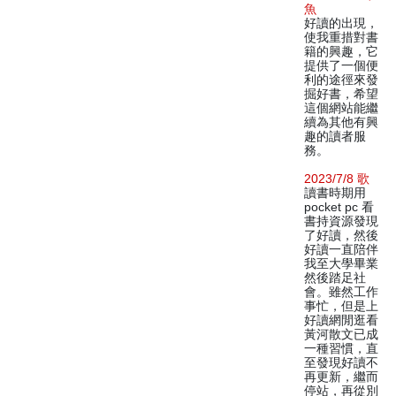
魚
好讀的出現，
使我重措對書
籍的興趣，它
提供了一個便
利的途徑來發
掘好書，希望
這個網站能繼
續為其他有興
趣的讀者服
務。
2023/7/8 歌
讀書時期用
pocket pc 看
書持資源發現
了好讀，然後
好讀一直陪伴
我至大學畢業
然後踏足社
會。雖然工作
事忙，但是上
好讀網閒逛看
黃河散文已成
一種習慣，直
至發現好讀不
再更新，繼而
停站，再從別