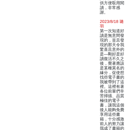
供方便取用閱
讀，非常感
謝。
2023/8/18 璐
羽
第一次知道好
讀是無意間發
現的，並且發
現的那天令我
驚喜且意外的
是—剛好是好
讀復活不久之
後，覺著應該
是某種莫名的
緣分，促使想
找些電子書的
我被帶到了這
裡。這裡有著
各位前輩們辛
苦掃描、品質
極佳的電子
書，讓我這個
後人能夠免費
享用這些書
籍，十分感激
前人的努力讓
我成了書籍的