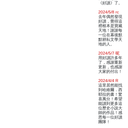
《好讀》了。
2024/5/8 rc
去年偶然發現
好讀，覺得這
裡根本是寶藏
天地！謝謝每
一位在幕後默
默耕耘文學天
地的人。
2024/5/7 呢
用好讀許多年
了，感謝重新
更新，也感謝
大家的付出！
2024/4/4 R
這里居然能找
到哈維爾．西
耶拉的書！驚
喜萬分！希望
能讀到更多這
位歷史小說大
師的作品！感
恩每一位好讀
團隊！