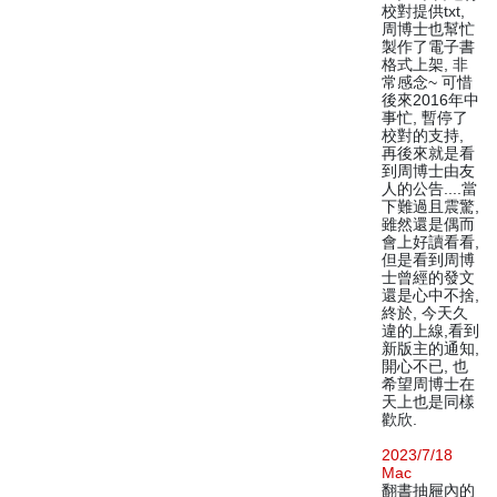
校對提供txt,
周博士也幫忙
製作了電子書
格式上架, 非
常感念~ 可惜
後來2016年中
事忙, 暫停了
校對的支持,
再後來就是看
到周博士由友
人的公告....當
下難過且震驚,
雖然還是偶而
會上好讀看看,
但是看到周博
士曾經的發文
還是心中不捨,
終於, 今天久
違的上線,看到
新版主的通知,
開心不已, 也
希望周博士在
天上也是同樣
歡欣.
2023/7/18
Mac
翻書抽屜內的