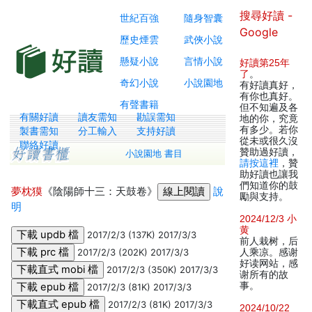
搜尋好讀 -
世紀百強
隨身智囊
Google
歷史煙雲
武俠小說
懸疑小說
言情小說
好讀第25年
了
。
奇幻小說
小說園地
有好讀真好，
有你也真好。
有聲書籍
但不知遍及各
有關好讀
讀友需知
勘誤需知
地的你，究竟
有多少。若你
製書需知
分工輸入
支持好讀
從未或很久沒
聯絡好讀
贊助過好讀，
小說園地 書目
請按這裡
，贊
助好讀也讓我
們知道你的鼓
夢枕獏
《陰陽師十三：天鼓卷》
說
勵與支持。
明
2024/12/3 小
黄
2017/2/3 (137K) 2017/3/3
前人栽树，后
2017/2/3 (202K) 2017/3/3
人乘凉。感谢
好读网站，感
2017/2/3 (350K) 2017/3/3
谢所有的故
事。
2017/2/3 (81K) 2017/3/3
2017/2/3 (81K) 2017/3/3
2024/10/22