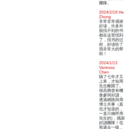
團隊。
2024/2/19 He
Zhong
非常非常感谢
好读，许多外
面找不到的书
都在这里找到
了，找书的过
程，好读给了
我非常大的帮
助！
2024/1/13
Vanessa
Chen
隔了七年才又
上來，才知周
先生離開了。
很高興曾有機
會參與好讀，
透過網路與周
博士共事（真
也才知道的，
一直只稱呼周
先生的)，感謝
好讀團隊！也
和過去一樣，