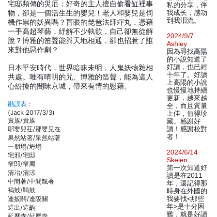
宅邸頻傳的災厄；好奇的主人擅自偷看缸裡事
私的分享，伴
物，卻是一個活生生的嬰兒！老人和嬰兒是伺
我成长，感动
到我泪流。
機作祟的妖異嗎？盲眼的琵琶法師蟬丸，憑藉
一手高超琴藝，紓解不少執欲，自己卻無從解
2024/9/7
脫？博雅的笛聲能與天地相通，卻也招惹了誰
Ashley
來對他惡作劇？
因為尋找高陽
的小說知道了
好讀，也已經
日本平安時代，世界暗昧未明，人鬼妖物雜相
十年了。好讀
共處。唯有晴明的咒、博雅的笛聲，能為這人
上高陽的小說
心紛擾的闇昧京城，帶來有情的慰藉。
也慢慢地持續
更新，越來越
勘誤表
：
全，而且質量
(Jack 2017/3/3)
上佳，值得珍
責族/貴族
藏。感謝好
耶嬰兒茌/那嬰兒在
讀！感謝校對
者！
果然站著/呆然站著
一朋塌/坍塌
2024/6/14
宅邪/宅邸
Skelen
窄郎/窄廊
第一次知道好
清冶/清涼
讀是在2011
中間著/中間飄著
年，還記得那
褐鼓/鞨鼓
時身在外國的
逢扳關/逢阪關
我要找<那些
年>是十分困
這出/這齣
難，就是好讀
延歷寺/延曆寺