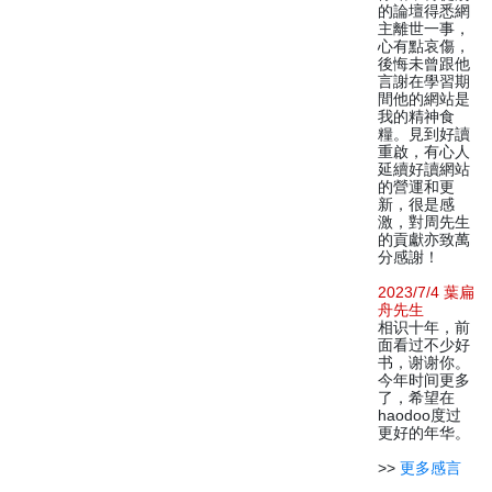
的論壇得悉網
主離世一事，
心有點哀傷，
後悔未曾跟他
言謝在學習期
間他的網站是
我的精神食
糧。見到好讀
重啟，有心人
延續好讀網站
的營運和更
新，很是感
激，對周先生
的貢獻亦致萬
分感謝！
2023/7/4 葉扁
舟先生
相识十年，前
面看过不少好
书，谢谢你。
今年时间更多
了，希望在
haodoo度过
更好的年华。
>>
更多感言