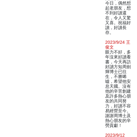
今日，偶然想
起老朋友，想
不到好讀還
在，令人又驚
又喜。祝福好
讀，好讀長
存。
2023/9/24 王
俊文
眼力不好，多
年沒來好讀看
書，今天再訪
好讀方知周劍
輝博士已往
生，不勝唏
噓，希望他安
息天國。沒有
他的辛苦創建
及許多熱心朋
友的共同努
力，好讀不容
易經營至今。
謝謝周博士及
熱心朋友的辛
勞貢獻！
2023/9/12