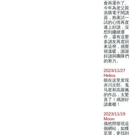
會再運作了。
今年為老父親
添購電子閱讀
器，抱著試一
試的心情再度
連上好讀，沒
想到繼續運
作，還有這麼
多讀友再度回
來這裡，感覺
很溫暖，謝謝
好讀與團隊們
的努力。
2023/11/27
Helios
能在这里发现
赤川次郎、鬼
马星和高羅佩
的作品，太驚
喜了！感謝好
讀書櫃！
2023/11/19
Moon
偶然間發現這
個網站，如獲
至寶，更找到