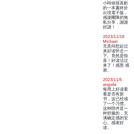
小時候很喜歡
的一本書終於
出現電子版，
感謝團隊的無
私分享，謝謝
好讀！
2023/11/18
Michael
无意间想起过
来好读怀念一
下。竟然是惊
喜！好读活过
来了！感恩 感
谢。
2023/11/5
angsila
每周上好读看
看是否有新
书，这已经成
了一个习惯。
这种陪伴是一
种舒服的，充
满确定感的安
心。感谢好
读。