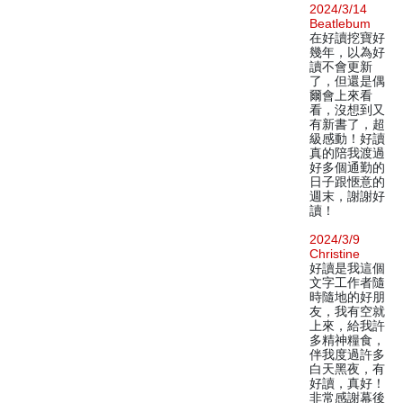
2024/3/14
Beatlebum
在好讀挖寶好
幾年，以為好
讀不會更新
了，但還是偶
爾會上來看
看，沒想到又
有新書了，超
級感動！好讀
真的陪我渡過
好多個通勤的
日子跟愜意的
週末，謝謝好
讀！
2024/3/9
Christine
好讀是我這個
文字工作者隨
時隨地的好朋
友，我有空就
上來，給我許
多精神糧食，
伴我度過許多
白天黑夜，有
好讀，真好！
非常感謝幕後