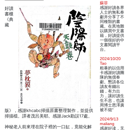
蘇菲
感謝好讀各界
好讀
人士的無私奉
書櫃
獻并分享了不
《典
同種類的書
藏
藏。在異地難
以購買中文書
籍，好讀提供
一個很好的中
文書閱讀平
台。
2024/10/20
Tao
粗暴的以信用
卡感謝好讀團
隊的無償奉
獻。懇請各位
讀友有錢出
錢，有力出
力，讓好讀生
生不息，也讓
周博士恩澤廣
被不熄°
版》，感謝khcabc掃描原書整理製作，並提供
掃描檔。譯者茂呂美耶。感謝Jack勘誤17處。
2024/9/13
maliang
神秘老人前來埋在院子裡的一口缸，竟能化解
感谢好读，无