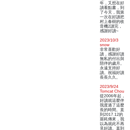
年，又想在好
讀看點書，到
了今天，我第
一次在好讀把
村上春樹的收
音機2讀完，
感謝好讀~
2023/10/3
snow
非常喜歡好
讀，感謝好讀
無私的付出與
陪伴的歲月。
永遠支持好
讀。祝福好讀
長長久久。
2023/9/24
Tomcat Chou
從2006年起，
好讀就這麼伴
我度過了這麼
長的時間。直
到2017.12的
噩耗傳來，我
以為就此不再
見好讀。直到