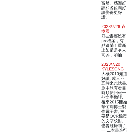
富翁。感謝好
讀和各位讓好
讀變得更好，
讚。
2023/7/26 袁
樹國
好些書都沒有
prc檔案，有
點遺憾！重新
上架還是令人
高興，加油！
2023/7/20
KYLESONG
大概2010知道
好讀, 就三不
五時來此找書,
原本只有看書
時順便回報一
些文字勘誤,
後來2015開始
幫忙周博士製
作電子書, 主
要是OCR檔案
的文字校對,
也曾經掃瞄了
一,二本書進行