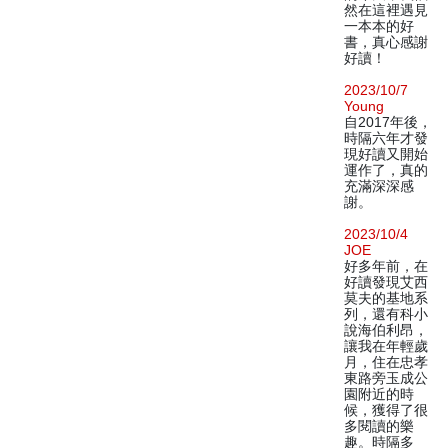
然在這裡遇見
一本本的好
書，真心感謝
好讀！
2023/10/7
Young
自2017年後，
時隔六年才發
現好讀又開始
運作了，真的
充滿深深感
謝。
2023/10/4
JOE
好多年前，在
好讀發現艾西
莫夫的基地系
列，還有科小
說海伯利昂，
讓我在年輕歲
月，住在忠孝
東路旁玉成公
園附近的時
候，獲得了很
多閱讀的樂
趣。時隔多