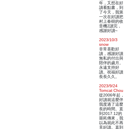
年，又想在好
讀看點書，到
了今天，我第
一次在好讀把
村上春樹的收
音機2讀完，
感謝好讀~
2023/10/3
snow
非常喜歡好
讀，感謝好讀
無私的付出與
陪伴的歲月。
永遠支持好
讀。祝福好讀
長長久久。
2023/9/24
Tomcat Chou
從2006年起，
好讀就這麼伴
我度過了這麼
長的時間。直
到2017.12的
噩耗傳來，我
以為就此不再
見好讀。直到