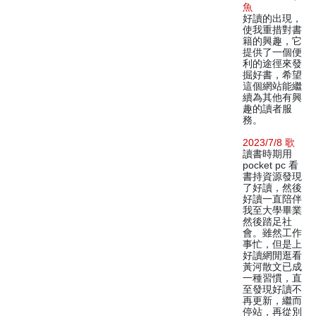
魚
好讀的出現，
使我重措對書
籍的興趣，它
提供了一個便
利的途徑來發
掘好書，希望
這個網站能繼
續為其他有興
趣的讀者服
務。
2023/7/8 歌
讀書時期用
pocket pc 看
書持資源發現
了好讀，然後
好讀一直陪伴
我至大學畢業
然後踏足社
會。雖然工作
事忙，但是上
好讀網閒逛看
黃河散文已成
一種習慣，直
至發現好讀不
再更新，繼而
停站，再從別