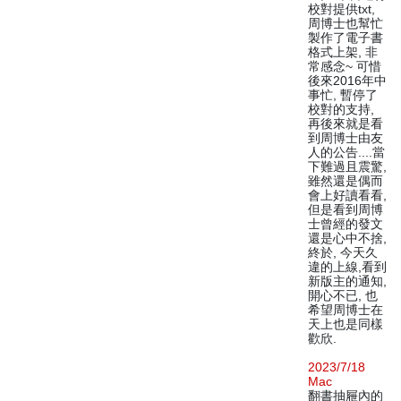
校對提供txt,
周博士也幫忙
製作了電子書
格式上架, 非
常感念~ 可惜
後來2016年中
事忙, 暫停了
校對的支持,
再後來就是看
到周博士由友
人的公告....當
下難過且震驚,
雖然還是偶而
會上好讀看看,
但是看到周博
士曾經的發文
還是心中不捨,
終於, 今天久
違的上線,看到
新版主的通知,
開心不已, 也
希望周博士在
天上也是同樣
歡欣.
2023/7/18
Mac
翻書抽屜內的