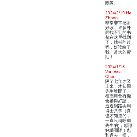
團隊。
2024/2/19 He
Zhong
非常非常感谢
好读，许多外
面找不到的书
都在这里找到
了，找书的过
程，好读给了
我非常大的帮
助！
2024/1/13
Vanessa
Chen
隔了七年才又
上來，才知周
先生離開了。
很高興曾有機
會參與好讀，
透過網路與周
博士共事（真
也才知道的，
一直只稱呼周
先生的)，感謝
好讀團隊！也
和過去一樣，