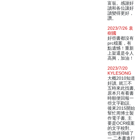
富翁。感謝好
讀和各位讓好
讀變得更好，
讚。
2023/7/26 袁
樹國
好些書都沒有
prc檔案，有
點遺憾！重新
上架還是令人
高興，加油！
2023/7/20
KYLESONG
大概2010知道
好讀, 就三不
五時來此找書,
原本只有看書
時順便回報一
些文字勘誤,
後來2015開始
幫忙周博士製
作電子書, 主
要是OCR檔案
的文字校對,
也曾經掃瞄了
一,二本書進行