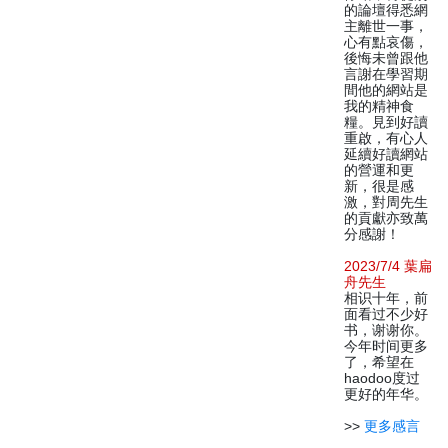
的論壇得悉網
主離世一事，
心有點哀傷，
後悔未曾跟他
言謝在學習期
間他的網站是
我的精神食
糧。見到好讀
重啟，有心人
延續好讀網站
的營運和更
新，很是感
激，對周先生
的貢獻亦致萬
分感謝！
2023/7/4 葉扁
舟先生
相识十年，前
面看过不少好
书，谢谢你。
今年时间更多
了，希望在
haodoo度过
更好的年华。
>>
更多感言