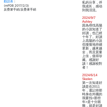
勘誤表
：
私的分享，伴
(mPDB 2017/2/3)
我成长，感动
反疊箸手絹/反疊著手絹
到我泪流。
2024/9/7
Ashley
因為尋找高陽
的小說知道了
好讀，也已經
十年了。好讀
上高陽的小說
也慢慢地持續
更新，越來越
全，而且質量
上佳，值得珍
藏。感謝好
讀！感謝校對
者！
2024/6/14
Skelen
第一次知道好
讀是在2011
年，還記得那
時身在外國的
我要找<那些
年>是十分困
難，就是好讀