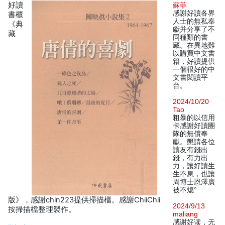
好讀
蘇菲
感謝好讀各界
書櫃
人士的無私奉
《典
獻并分享了不
藏
同種類的書
藏。在異地難
以購買中文書
籍，好讀提供
一個很好的中
文書閱讀平
台。
2024/10/20
Tao
粗暴的以信用
卡感謝好讀團
隊的無償奉
獻。懇請各位
讀友有錢出
錢，有力出
力，讓好讀生
生不息，也讓
周博士恩澤廣
被不熄°
版》，感謝chin223提供掃描檔。感謝ChiiChii
2024/9/13
按掃描檔整理製作。
maliang
感谢好读，无