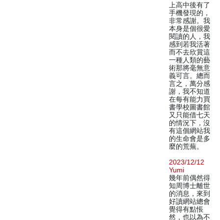
上高中後有了
手機發現的，
非常感謝。我
本身是個很愛
閱讀的人，我
感到若我活著
而不去欣賞這
一種人類的藝
術那將毫無意
義可言。總而
言之，萬分感
謝，我不知道
在每有能力買
書學校圖書館
又只能借七天
的情況下，沒
有這個網站我
的生命會是多
麼的荒蕪。
2023/12/12
Yumi
幾年前偶然得
知周博士離世
的消息，來到
好讀網站總會
覺得有點悵
然，也以為不