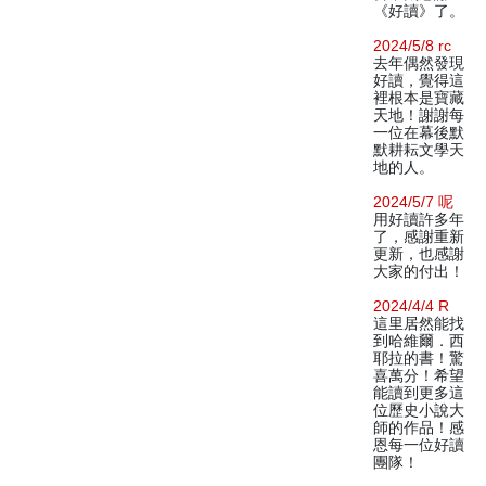
《好讀》了。
2024/5/8 rc
去年偶然發現
好讀，覺得這
裡根本是寶藏
天地！謝謝每
一位在幕後默
默耕耘文學天
地的人。
2024/5/7 呢
用好讀許多年
了，感謝重新
更新，也感謝
大家的付出！
2024/4/4 R
這里居然能找
到哈維爾．西
耶拉的書！驚
喜萬分！希望
能讀到更多這
位歷史小說大
師的作品！感
恩每一位好讀
團隊！