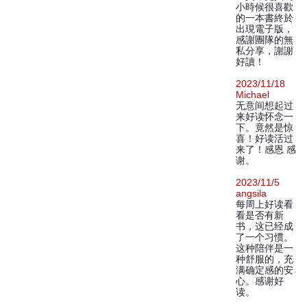
小時候很喜歡
的一本書終於
出現電子版，
感謝團隊的無
私分享，謝謝
好讀！
2023/11/18
Michael
无意间想起过
来好读怀念一
下。竟然是惊
喜！好读活过
来了！感恩 感
谢。
2023/11/5
angsila
每周上好读看
看是否有新
书，这已经成
了一个习惯。
这种陪伴是一
种舒服的，充
满确定感的安
心。感谢好
读。