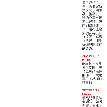
會再運作了。
今年為老父親
添購電子閱讀
器，抱著試一
試的心情再度
連上好讀，沒
想到繼續運
作，還有這麼
多讀友再度回
來這裡，感覺
很溫暖，謝謝
好讀與團隊們
的努力。
2023/11/27
Helios
能在这里发现
赤川次郎、鬼
马星和高羅佩
的作品，太驚
喜了！感謝好
讀書櫃！
2023/11/19
Moon
偶然間發現這
個網站，如獲
至寶，更找到