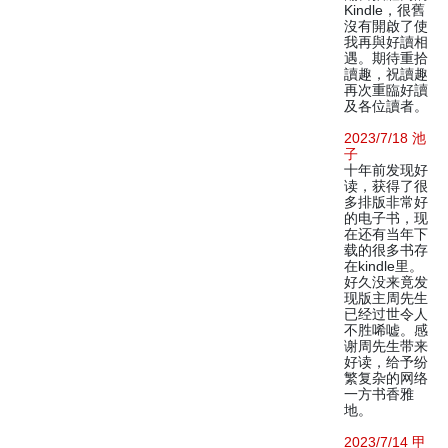
Kindle，很舊
沒有開啟了使
我再與好讀相
遇。期待重拾
讀趣，祝讀趣
再次重臨好讀
及各位讀者。
2023/7/18 池
子
十年前发现好
读，获得了很
多排版非常好
的电子书，现
在还有当年下
载的很多书存
在kindle里。
好久没来竟发
现版主周先生
已经过世令人
不胜唏嘘。感
谢周先生带来
好读，给予纷
繁复杂的网络
一方书香雅
地。
2023/7/14 甲