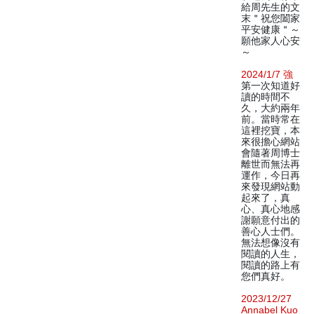
給周先生的文
末＂祝您闔家
平安健康＂～
願他家人心安
～
2024/1/7 強
第一次知道好
讀的時間不
久，大約兩年
前。當時常在
這裡挖寶，本
來很擔心網站
會隨著周博士
離世而無法再
運作，今日再
來發現網站動
起來了，真
心、真心地感
謝願意付出的
善心人士們。
無法想像沒有
閱讀的人生，
閱讀的路上有
您們真好。
2023/12/27
Annabel Kuo