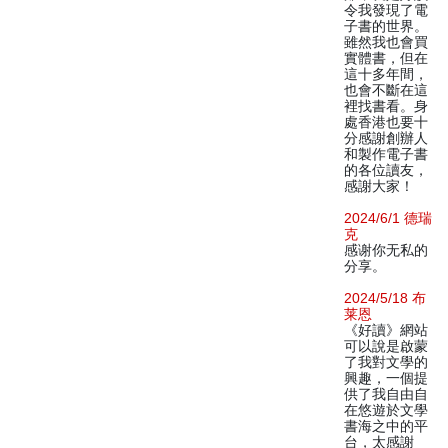
令我發現了電
子書的世界。
雖然我也會買
實體書，但在
這十多年間，
也會不斷在這
裡找書看。身
處香港也要十
分感謝創辦人
和製作電子書
的各位讀友，
感謝大家！
2024/6/1 德瑞
克
感谢你无私的
分享。
2024/5/18 布
莱恩
《好讀》網站
可以說是啟蒙
了我對文學的
興趣，一個提
供了我自由自
在悠遊於文學
書海之中的平
台，太感謝