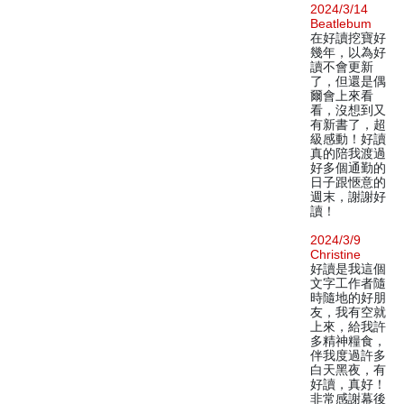
2024/3/14
Beatlebum
在好讀挖寶好
幾年，以為好
讀不會更新
了，但還是偶
爾會上來看
看，沒想到又
有新書了，超
級感動！好讀
真的陪我渡過
好多個通勤的
日子跟愜意的
週末，謝謝好
讀！
2024/3/9
Christine
好讀是我這個
文字工作者隨
時隨地的好朋
友，我有空就
上來，給我許
多精神糧食，
伴我度過許多
白天黑夜，有
好讀，真好！
非常感謝幕後