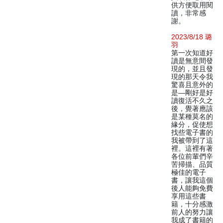
供方便取用閱
讀，非常感
謝。
2023/8/18 璐
羽
第一次知道好
讀是無意間發
現的，並且發
現的那天令我
驚喜且意外的
是—剛好是好
讀復活不久之
後，覺著應該
是某種莫名的
緣分，促使想
找些電子書的
我被帶到了這
裡。這裡有著
各位前輩們辛
苦掃描、品質
極佳的電子
書，讓我這個
後人能夠免費
享用這些書
籍，十分感激
前人的努力讓
我成了書籍的