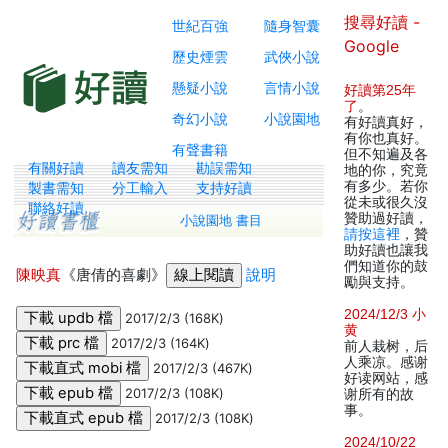
搜尋好讀 -
世紀百強
隨身智囊
Google
歷史煙雲
武俠小說
懸疑小說
言情小說
好讀第25年
了
。
奇幻小說
小說園地
有好讀真好，
有你也真好。
有聲書籍
但不知遍及各
有關好讀
讀友需知
勘誤需知
地的你，究竟
有多少。若你
製書需知
分工輸入
支持好讀
從未或很久沒
聯絡好讀
贊助過好讀，
小說園地 書目
請按這裡
，贊
助好讀也讓我
們知道你的鼓
陳映真
《唐倩的喜劇》
說明
勵與支持。
2024/12/3 小
2017/2/3 (168K)
黄
2017/2/3 (164K)
前人栽树，后
人乘凉。感谢
2017/2/3 (467K)
好读网站，感
2017/2/3 (108K)
谢所有的故
事。
2017/2/3 (108K)
2024/10/22