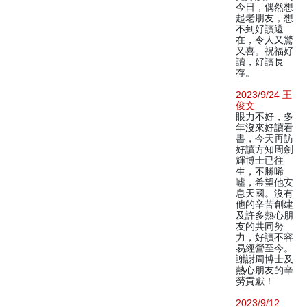
今日，偶然想
起老朋友，想
不到好讀還
在，令人又驚
又喜。祝福好
讀，好讀長
存。
2023/9/24 王
俊文
眼力不好，多
年沒來好讀看
書，今天再訪
好讀方知周劍
輝博士已往
生，不勝唏
噓，希望他安
息天國。沒有
他的辛苦創建
及許多熱心朋
友的共同努
力，好讀不容
易經營至今。
謝謝周博士及
熱心朋友的辛
勞貢獻！
2023/9/12