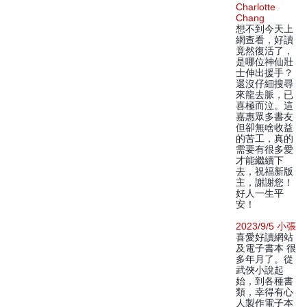
Charlotte
Chang
想不到今天上
網查看，好讀
竟然復活了，
是哪位神仙壯
士伸出援手？
還沒仔細搜尋
來龍去脈，已
喜極而泣。這
嘉惠眾多書友
但卻無啥收益
的苦工，真的
需要有很多愛
才能繼續下
去，祝福新版
主，謝謝您！
好人一生平
安！
2023/9/5 小張
喜愛好讀網站
及電子書本 很
多年月了。從
武俠小說起
始，到各種書
類，幸得有心
人製作電子本