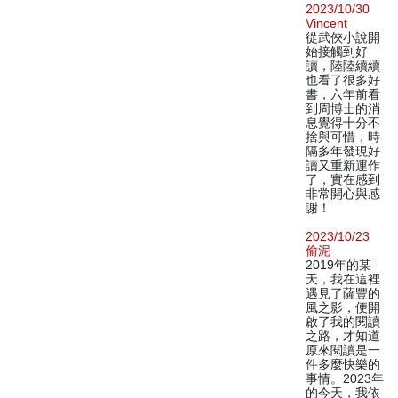
2023/10/30
Vincent
從武俠小說開
始接觸到好
讀，陸陸續續
也看了很多好
書，六年前看
到周博士的消
息覺得十分不
捨與可惜，時
隔多年發現好
讀又重新運作
了，實在感到
非常開心與感
謝！
2023/10/23
偷泥
2019年的某
天，我在這裡
遇見了薩豐的
風之影，便開
啟了我的閱讀
之路，才知道
原來閱讀是一
件多麼快樂的
事情。2023年
的今天，我依