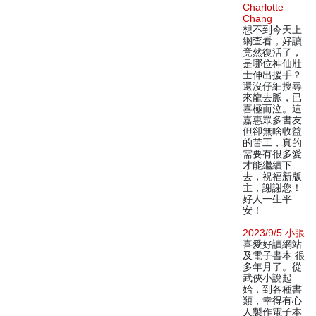
Charlotte
Chang
想不到今天上
網查看，好讀
竟然復活了，
是哪位神仙壯
士伸出援手？
還沒仔細搜尋
來龍去脈，已
喜極而泣。這
嘉惠眾多書友
但卻無啥收益
的苦工，真的
需要有很多愛
才能繼續下
去，祝福新版
主，謝謝您！
好人一生平
安！
2023/9/5 小張
喜愛好讀網站
及電子書本 很
多年月了。從
武俠小說起
始，到各種書
類，幸得有心
人製作電子本