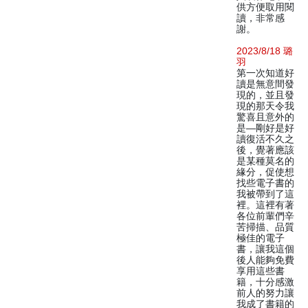
供方便取用閱
讀，非常感
謝。
2023/8/18 璐
羽
第一次知道好
讀是無意間發
現的，並且發
現的那天令我
驚喜且意外的
是—剛好是好
讀復活不久之
後，覺著應該
是某種莫名的
緣分，促使想
找些電子書的
我被帶到了這
裡。這裡有著
各位前輩們辛
苦掃描、品質
極佳的電子
書，讓我這個
後人能夠免費
享用這些書
籍，十分感激
前人的努力讓
我成了書籍的