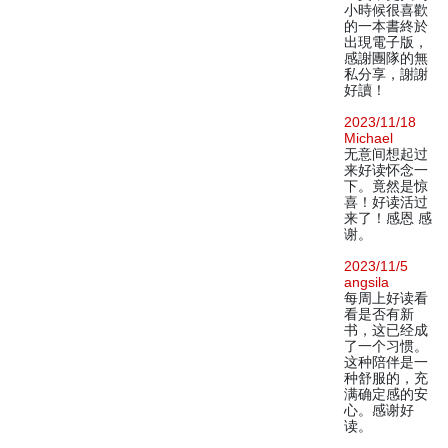
小時候很喜歡
的一本書終於
出現電子版，
感謝團隊的無
私分享，謝謝
好讀！
2023/11/18
Michael
无意间想起过
来好读怀念一
下。竟然是惊
喜！好读活过
来了！感恩 感
谢。
2023/11/5
angsila
每周上好读看
看是否有新
书，这已经成
了一个习惯。
这种陪伴是一
种舒服的，充
满确定感的安
心。感谢好
读。