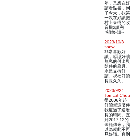
年，又想在好
讀看點書，到
了今天，我第
一次在好讀把
村上春樹的收
音機2讀完，
感謝好讀~
2023/10/3
snow
非常喜歡好
讀，感謝好讀
無私的付出與
陪伴的歲月。
永遠支持好
讀。祝福好讀
長長久久。
2023/9/24
Tomcat Chou
從2006年起，
好讀就這麼伴
我度過了這麼
長的時間。直
到2017.12的
噩耗傳來，我
以為就此不再
見好讀。直到