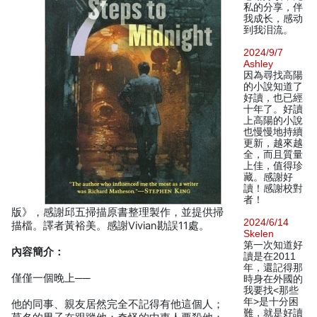
私的分享，伴
我成长，感动
到我泪流。
2024/9/7
Ashley
因為尋找高陽
的小說知道了
好讀，也已經
十年了。好讀
上高陽的小說
也慢慢地持續
更新，越來越
全，而且質量
上佳，值得珍
藏。感謝好
讀！感謝校對
者！
版》，感謝邱五掃描原書整理製作，並提供掃
2024/6/14
描檔。譯者黃裕美。感謝Vivian勘誤11處。
Skelen
第一次知道好
內容簡介：
讀是在2011
年，還記得那
僅僅一個晚上──
時身在外國的
我要找<那些
年>是十分困
他的同事、親友居然完全不記得有他這個人；
難，就是好讀