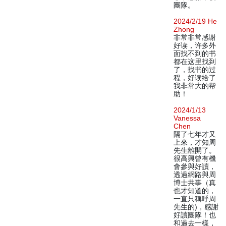
團隊。
2024/2/19 He
Zhong
非常非常感谢
好读，许多外
面找不到的书
都在这里找到
了，找书的过
程，好读给了
我非常大的帮
助！
2024/1/13
Vanessa
Chen
隔了七年才又
上來，才知周
先生離開了。
很高興曾有機
會參與好讀，
透過網路與周
博士共事（真
也才知道的，
一直只稱呼周
先生的)，感謝
好讀團隊！也
和過去一樣，