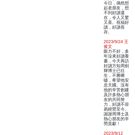
今日，偶然想
起老朋友，想
不到好讀還
在，令人又驚
又喜。祝福好
讀，好讀長
存。
2023/9/24 王
俊文
眼力不好，多
年沒來好讀看
書，今天再訪
好讀方知周劍
輝博士已往
生，不勝唏
噓，希望他安
息天國。沒有
他的辛苦創建
及許多熱心朋
友的共同努
力，好讀不容
易經營至今。
謝謝周博士及
熱心朋友的辛
勞貢獻！
2023/9/12