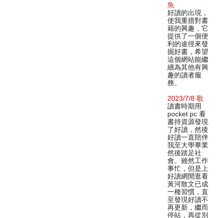
魚
好讀的出現，
使我重措對書
籍的興趣，它
提供了一個便
利的途徑來發
掘好書，希望
這個網站能繼
續為其他有興
趣的讀者服
務。
2023/7/8 歌
讀書時期用
pocket pc 看
書持資源發現
了好讀，然後
好讀一直陪伴
我至大學畢業
然後踏足社
會。雖然工作
事忙，但是上
好讀網閒逛看
黃河散文已成
一種習慣，直
至發現好讀不
再更新，繼而
停站，再從別