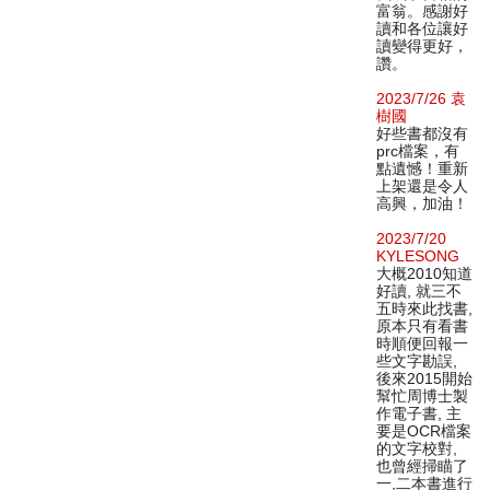
富翁。感謝好
讀和各位讓好
讀變得更好，
讚。
2023/7/26 袁
樹國
好些書都沒有
prc檔案，有
點遺憾！重新
上架還是令人
高興，加油！
2023/7/20
KYLESONG
大概2010知道
好讀, 就三不
五時來此找書,
原本只有看書
時順便回報一
些文字勘誤,
後來2015開始
幫忙周博士製
作電子書, 主
要是OCR檔案
的文字校對,
也曾經掃瞄了
一,二本書進行