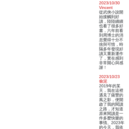
2023/10/30
Vincent
從武俠小說開
始接觸到好
讀，陸陸續續
也看了很多好
書，六年前看
到周博士的消
息覺得十分不
捨與可惜，時
隔多年發現好
讀又重新運作
了，實在感到
非常開心與感
謝！
2023/10/23
偷泥
2019年的某
天，我在這裡
遇見了薩豐的
風之影，便開
啟了我的閱讀
之路，才知道
原來閱讀是一
件多麼快樂的
事情。2023年
的今天，我依