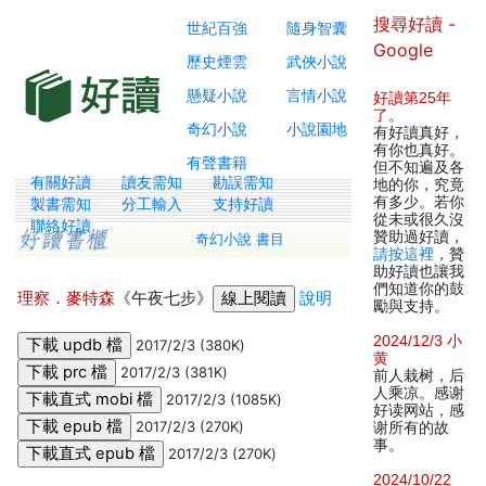
搜尋好讀 -
世紀百強
隨身智囊
Google
歷史煙雲
武俠小說
懸疑小說
言情小說
好讀第25年
了
。
奇幻小說
小說園地
有好讀真好，
有你也真好。
有聲書籍
但不知遍及各
有關好讀
讀友需知
勘誤需知
地的你，究竟
有多少。若你
製書需知
分工輸入
支持好讀
從未或很久沒
聯絡好讀
贊助過好讀，
奇幻小說 書目
請按這裡
，贊
助好讀也讓我
們知道你的鼓
理察．麥特森
《午夜七步》
說明
勵與支持。
2024/12/3 小
2017/2/3 (380K)
黄
2017/2/3 (381K)
前人栽树，后
人乘凉。感谢
2017/2/3 (1085K)
好读网站，感
2017/2/3 (270K)
谢所有的故
事。
2017/2/3 (270K)
2024/10/22