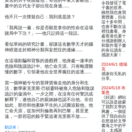
莫名的男子在跟蹤他；奇怪的中東人要殺他；
令我發現了電
畫中的古代女子卻出現在身邊……
子書的世界。
雖然我也會買
他不只一次懷疑自己：我到底是誰？
實體書，但在
這十多年間，
也會不斷在這
「我再說一遍，你是否願意拿你的性命在這場
裡找書看。身
賭局中下注？」──他只記得這一段話。
處香港也要十
分感謝創辦人
看似單純的研究計畫，卻讓這名數學天才的腦
和製作電子書
神經遊走於精神分裂與妄想症的邊緣……
的各位讀友，
感謝大家！
在這場欺騙和背叛的遊戲裡，他身處一連串的
2024/6/1 德瑞
危險和陰謀詭計中。他亡命天涯。只有晦澀難
克
懂的數字，引領著他在全世界瘋狂的追逐……
感谢你无私的
分享。
當一個神祕兮兮的冒牌貨偷走他的身分和生
2024/5/18 布
活，數學家克里斯‧巴頓霎時被推入危險和陰謀
莱恩
詭計的漩渦中。一夕之間，在沒有任何警訊或
《好讀》網站
解釋下，連他自己的親姊姊也認不出他。非但
可以說是啟蒙
如此，那些和他素昧平生的人試圖追殺他。他
了我對文學的
亡命天涯，從加州到倫敦再到巴黎，甚至更
興趣，一個提
遠，一群邪惡的殺手緊追著克里斯不放……
供了我自由自
在悠遊於文學
書海之中的平
勘誤表
：
台，太感謝