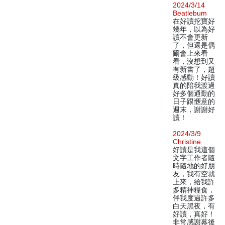
2024/3/14
Beatlebum
在好讀挖寶好
幾年，以為好
讀不會更新
了，但還是偶
爾會上來看
看，沒想到又
有新書了，超
級感動！好讀
真的陪我渡過
好多個通勤的
日子跟愜意的
週末，謝謝好
讀！
2024/3/9
Christine
好讀是我這個
文字工作者隨
時隨地的好朋
友，我有空就
上來，給我許
多精神糧食，
伴我度過許多
白天黑夜，有
好讀，真好！
非常感謝幕後