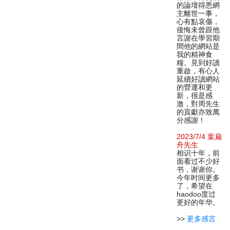
的論壇得悉網
主離世一事，
心有點哀傷，
後悔未曾跟他
言謝在學習期
間他的網站是
我的精神食
糧。見到好讀
重啟，有心人
延續好讀網站
的營運和更
新，很是感
激，對周先生
的貢獻亦致萬
分感謝！
2023/7/4 葉扁
舟先生
相识十年，前
面看过不少好
书，谢谢你。
今年时间更多
了，希望在
haodoo度过
更好的年华。
>>
更多感言