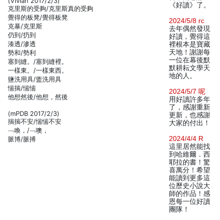
(Vivian 2017/2/3)
《好讀》了。
克里斯的受夠/克里斯真的受夠
覺得的板凳/覺得板凳
2024/5/8 rc
克暴/克里斯
去年偶然發現
仍到/扔到
好讀，覺得這
湊透/滲透
裡根本是寶藏
天地！謝謝每
勢和/勢利
一位在幕後默
塞到縫。/塞到縫裡。
默耕耘文學天
一樣東。/一樣東西。
地的人。
鹽洗用具/盥洗用具
惴揣/惴惴
2024/5/7 呢
他想然後/他想，然後
用好讀許多年
了，感謝重新
(mPDB 2017/2/3)
更新，也感謝
揣揣不安/惴惴不安
大家的付出！
﹁喚，/﹁噢，
2024/4/4 R
脈博/脈搏
這里居然能找
到哈維爾．西
耶拉的書！驚
喜萬分！希望
能讀到更多這
位歷史小說大
師的作品！感
恩每一位好讀
團隊！