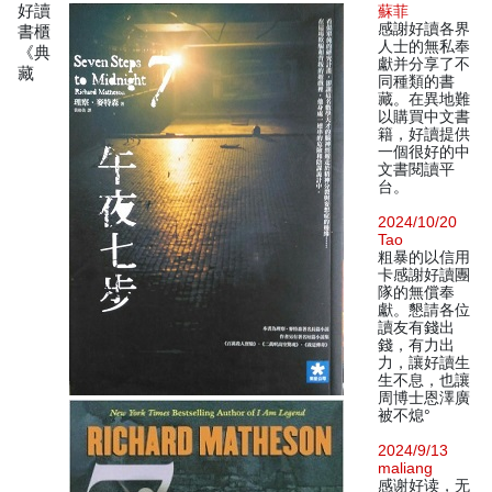
好讀
蘇菲
感謝好讀各界
書櫃
人士的無私奉
《典
獻并分享了不
藏
同種類的書
藏。在異地難
以購買中文書
籍，好讀提供
一個很好的中
文書閱讀平
台。
2024/10/20
Tao
粗暴的以信用
卡感謝好讀團
隊的無償奉
獻。懇請各位
讀友有錢出
錢，有力出
力，讓好讀生
生不息，也讓
周博士恩澤廣
被不熄°
2024/9/13
maliang
感谢好读，无