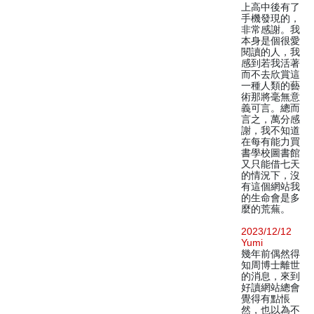
上高中後有了
手機發現的，
非常感謝。我
本身是個很愛
閱讀的人，我
感到若我活著
而不去欣賞這
一種人類的藝
術那將毫無意
義可言。總而
言之，萬分感
謝，我不知道
在每有能力買
書學校圖書館
又只能借七天
的情況下，沒
有這個網站我
的生命會是多
麼的荒蕪。
2023/12/12
Yumi
幾年前偶然得
知周博士離世
的消息，來到
好讀網站總會
覺得有點悵
然，也以為不