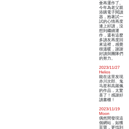
會再運作了。
今年為老父親
添購電子閱讀
器，抱著試一
試的心情再度
連上好讀，沒
想到繼續運
作，還有這麼
多讀友再度回
來這裡，感覺
很溫暖，謝謝
好讀與團隊們
的努力。
2023/11/27
Helios
能在这里发现
赤川次郎、鬼
马星和高羅佩
的作品，太驚
喜了！感謝好
讀書櫃！
2023/11/19
Moon
偶然間發現這
個網站，如獲
至寶，更找到