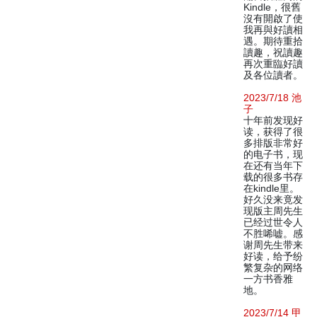
Kindle，很舊
沒有開啟了使
我再與好讀相
遇。期待重拾
讀趣，祝讀趣
再次重臨好讀
及各位讀者。
2023/7/18 池
子
十年前发现好
读，获得了很
多排版非常好
的电子书，现
在还有当年下
载的很多书存
在kindle里。
好久没来竟发
现版主周先生
已经过世令人
不胜唏嘘。感
谢周先生带来
好读，给予纷
繁复杂的网络
一方书香雅
地。
2023/7/14 甲