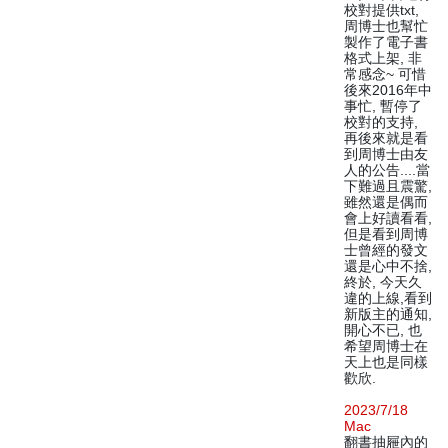
校對提供txt,
周博士也幫忙
製作了電子書
格式上架, 非
常感念~ 可惜
後來2016年中
事忙, 暫停了
校對的支持,
再後來就是看
到周博士由友
人的公告....當
下難過且震驚,
雖然還是偶而
會上好讀看看,
但是看到周博
士曾經的發文
還是心中不捨,
終於, 今天久
違的上線,看到
新版主的通知,
開心不已, 也
希望周博士在
天上也是同樣
歡欣.
2023/7/18
Mac
翻書抽屜內的