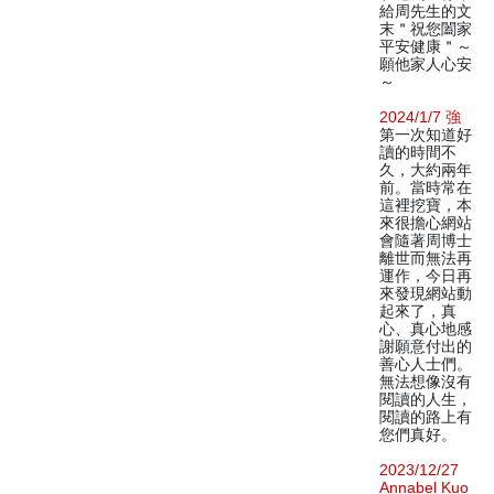
給周先生的文
末＂祝您闔家
平安健康＂～
願他家人心安
～
2024/1/7 強
第一次知道好
讀的時間不
久，大約兩年
前。當時常在
這裡挖寶，本
來很擔心網站
會隨著周博士
離世而無法再
運作，今日再
來發現網站動
起來了，真
心、真心地感
謝願意付出的
善心人士們。
無法想像沒有
閱讀的人生，
閱讀的路上有
您們真好。
2023/12/27
Annabel Kuo