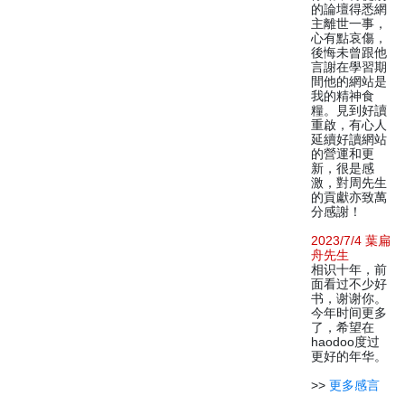
的論壇得悉網
主離世一事，
心有點哀傷，
後悔未曾跟他
言謝在學習期
間他的網站是
我的精神食
糧。見到好讀
重啟，有心人
延續好讀網站
的營運和更
新，很是感
激，對周先生
的貢獻亦致萬
分感謝！
2023/7/4 葉扁
舟先生
相识十年，前
面看过不少好
书，谢谢你。
今年时间更多
了，希望在
haodoo度过
更好的年华。
>>
更多感言