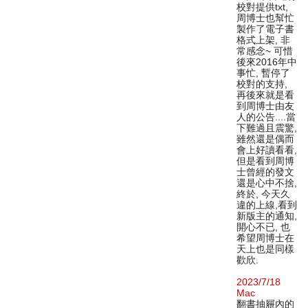
校對提供txt,
周博士也幫忙
製作了電子書
格式上架, 非
常感念~ 可惜
後來2016年中
事忙, 暫停了
校對的支持,
再後來就是看
到周博士由友
人的公告....當
下難過且震驚,
雖然還是偶而
會上好讀看看,
但是看到周博
士曾經的發文
還是心中不捨,
終於, 今天久
違的上線,看到
新版主的通知,
開心不已, 也
希望周博士在
天上也是同樣
歡欣.
2023/7/18
Mac
翻書抽屜內的