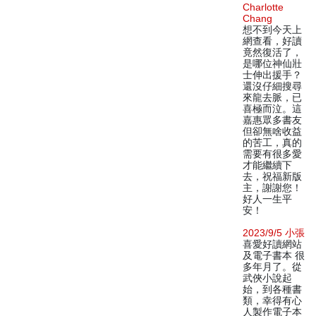
Charlotte
Chang
想不到今天上
網查看，好讀
竟然復活了，
是哪位神仙壯
士伸出援手？
還沒仔細搜尋
來龍去脈，已
喜極而泣。這
嘉惠眾多書友
但卻無啥收益
的苦工，真的
需要有很多愛
才能繼續下
去，祝福新版
主，謝謝您！
好人一生平
安！
2023/9/5 小張
喜愛好讀網站
及電子書本 很
多年月了。從
武俠小說起
始，到各種書
類，幸得有心
人製作電子本