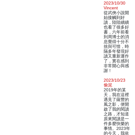
2023/10/30
Vincent
從武俠小說開
始接觸到好
讀，陸陸續續
也看了很多好
書，六年前看
到周博士的消
息覺得十分不
捨與可惜，時
隔多年發現好
讀又重新運作
了，實在感到
非常開心與感
謝！
2023/10/23
偷泥
2019年的某
天，我在這裡
遇見了薩豐的
風之影，便開
啟了我的閱讀
之路，才知道
原來閱讀是一
件多麼快樂的
事情。2023年
的今天，我依