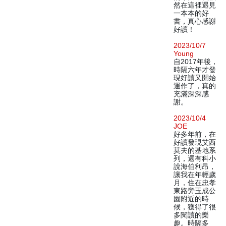
然在這裡遇見
一本本的好
書，真心感謝
好讀！
2023/10/7
Young
自2017年後，
時隔六年才發
現好讀又開始
運作了，真的
充滿深深感
謝。
2023/10/4
JOE
好多年前，在
好讀發現艾西
莫夫的基地系
列，還有科小
說海伯利昂，
讓我在年輕歲
月，住在忠孝
東路旁玉成公
園附近的時
候，獲得了很
多閱讀的樂
趣。時隔多