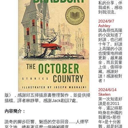
私的分享，伴
我成长，感动
到我泪流。
2024/9/7
Ashley
因為尋找高陽
的小說知道了
好讀，也已經
十年了。好讀
上高陽的小說
也慢慢地持續
更新，越來越
全，而且質量
上佳，值得珍
藏。感謝好
讀！感謝校對
者！
2024/6/14
Skelen
版》，感謝邱五掃描原書整理製作，並提供掃
第一次知道好
描檔。譯者林靜華。感謝Jack勘誤7處。
讀是在2011
年，還記得那
內容簡介：
時身在外國的
我要找<那些
詭奇的腳步巨響、魅惑的空谷回音……人煙罕
年>是十分困
難，就是好讀
至之地，總有著這麼一個神祕國度……