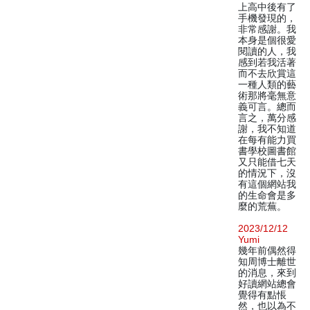
上高中後有了
手機發現的，
非常感謝。我
本身是個很愛
閱讀的人，我
感到若我活著
而不去欣賞這
一種人類的藝
術那將毫無意
義可言。總而
言之，萬分感
謝，我不知道
在每有能力買
書學校圖書館
又只能借七天
的情況下，沒
有這個網站我
的生命會是多
麼的荒蕪。
2023/12/12
Yumi
幾年前偶然得
知周博士離世
的消息，來到
好讀網站總會
覺得有點悵
然，也以為不