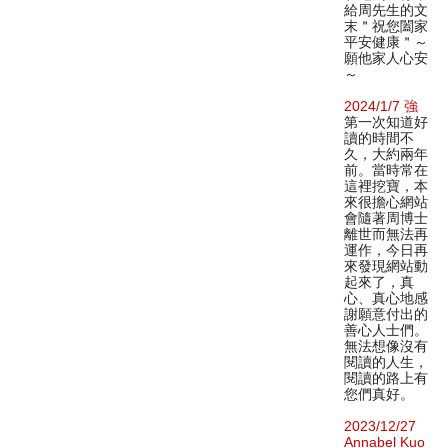
給周先生的文
末＂祝您闔家
平安健康＂～
願他家人心安
～
2024/1/7 強
第一次知道好
讀的時間不
久，大約兩年
前。當時常在
這裡挖寶，本
來很擔心網站
會隨著周博士
離世而無法再
運作，今日再
來發現網站動
起來了，真
心、真心地感
謝願意付出的
善心人士們。
無法想像沒有
閱讀的人生，
閱讀的路上有
您們真好。
2023/12/27
Annabel Kuo