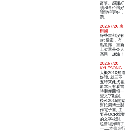
富翁。感謝好
讀和各位讓好
讀變得更好，
讚。
2023/7/26 袁
樹國
好些書都沒有
prc檔案，有
點遺憾！重新
上架還是令人
高興，加油！
2023/7/20
KYLESONG
大概2010知道
好讀, 就三不
五時來此找書,
原本只有看書
時順便回報一
些文字勘誤,
後來2015開始
幫忙周博士製
作電子書, 主
要是OCR檔案
的文字校對,
也曾經掃瞄了
一,二本書進行