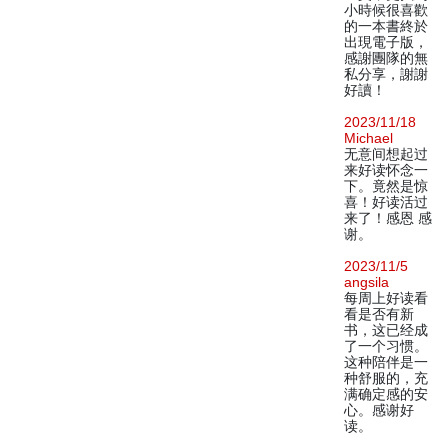
小時候很喜歡
的一本書終於
出現電子版，
感謝團隊的無
私分享，謝謝
好讀！
2023/11/18
Michael
无意间想起过
来好读怀念一
下。竟然是惊
喜！好读活过
来了！感恩 感
谢。
2023/11/5
angsila
每周上好读看
看是否有新
书，这已经成
了一个习惯。
这种陪伴是一
种舒服的，充
满确定感的安
心。感谢好
读。