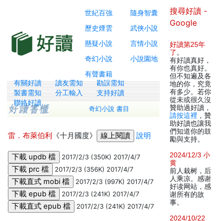
搜尋好讀 -
世紀百強
隨身智囊
Google
歷史煙雲
武俠小說
懸疑小說
言情小說
好讀第25年
了
。
奇幻小說
小說園地
有好讀真好，
有你也真好。
有聲書籍
但不知遍及各
有關好讀
讀友需知
勘誤需知
地的你，究竟
有多少。若你
製書需知
分工輸入
支持好讀
從未或很久沒
聯絡好讀
贊助過好讀，
奇幻小說 書目
請按這裡
，贊
助好讀也讓我
們知道你的鼓
雷．布萊伯利
《十月國度》
說明
勵與支持。
2024/12/3 小
2017/2/3 (350K) 2017/4/7
黄
2017/2/3 (356K) 2017/4/7
前人栽树，后
人乘凉。感谢
2017/2/3 (997K) 2017/4/7
好读网站，感
2017/2/3 (241K) 2017/4/7
谢所有的故
事。
2017/2/3 (241K) 2017/4/7
2024/10/22