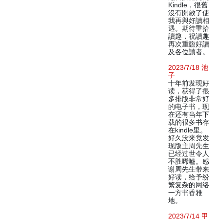
Kindle，很舊
沒有開啟了使
我再與好讀相
遇。期待重拾
讀趣，祝讀趣
再次重臨好讀
及各位讀者。
2023/7/18 池
子
十年前发现好
读，获得了很
多排版非常好
的电子书，现
在还有当年下
载的很多书存
在kindle里。
好久没来竟发
现版主周先生
已经过世令人
不胜唏嘘。感
谢周先生带来
好读，给予纷
繁复杂的网络
一方书香雅
地。
2023/7/14 甲