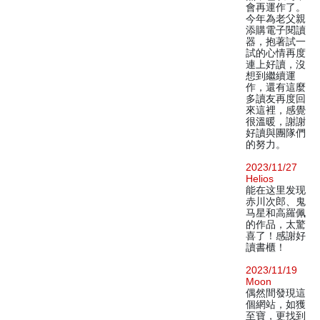
會再運作了。
今年為老父親
添購電子閱讀
器，抱著試一
試的心情再度
連上好讀，沒
想到繼續運
作，還有這麼
多讀友再度回
來這裡，感覺
很溫暖，謝謝
好讀與團隊們
的努力。
2023/11/27
Helios
能在这里发现
赤川次郎、鬼
马星和高羅佩
的作品，太驚
喜了！感謝好
讀書櫃！
2023/11/19
Moon
偶然間發現這
個網站，如獲
至寶，更找到