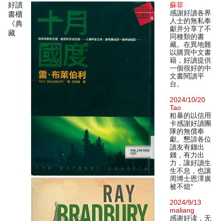
好讀
蘇菲
感謝好讀各界
書櫃
人士的無私奉
《典
獻并分享了不
藏
同種類的書
藏。在異地難
以購買中文書
籍，好讀提供
一個很好的中
文書閱讀平
台。
2024/10/20
Tao
粗暴的以信用
卡感謝好讀團
隊的無償奉
獻。懇請各位
讀友有錢出
錢，有力出
力，讓好讀生
生不息，也讓
周博士恩澤廣
被不熄°
2024/9/13
maliang
感谢好读，无