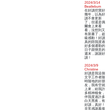
2024/3/14
Beatlebum
在好讀挖寶好
幾年，以為好
讀不會更新
了，但還是偶
爾會上來看
看，沒想到又
有新書了，超
級感動！好讀
真的陪我渡過
好多個通勤的
日子跟愜意的
週末，謝謝好
讀！
2024/3/9
Christine
好讀是我這個
文字工作者隨
時隨地的好朋
友，我有空就
上來，給我許
多精神糧食，
伴我度過許多
白天黑夜，有
好讀，真好！
非常感謝幕後