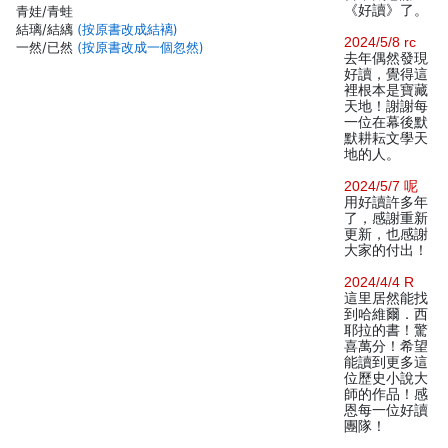
《好讀》了。
青娃/青蛙
結璃/結縭
(按原書改成結褵)
2024/5/8 rc
一然/已然
(按原書改成一個忽然)
去年偶然發現
好讀，覺得這
裡根本是寶藏
天地！謝謝每
一位在幕後默
默耕耘文學天
地的人。
2024/5/7 呢
用好讀許多年
了，感謝重新
更新，也感謝
大家的付出！
2024/4/4 R
這里居然能找
到哈維爾．西
耶拉的書！驚
喜萬分！希望
能讀到更多這
位歷史小說大
師的作品！感
恩每一位好讀
團隊！