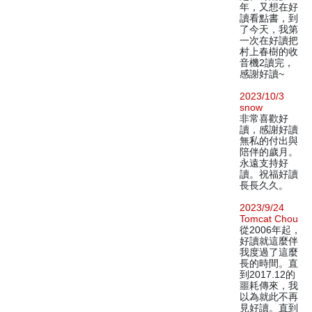
年，又想在好
讀看點書，到
了今天，我第
一次在好讀把
村上春樹的收
音機2讀完，
感謝好讀~
2023/10/3
snow
非常喜歡好
讀，感謝好讀
無私的付出與
陪伴的歲月。
永遠支持好
讀。祝福好讀
長長久久。
2023/9/24
Tomcat Chou
從2006年起，
好讀就這麼伴
我度過了這麼
長的時間。直
到2017.12的
噩耗傳來，我
以為就此不再
見好讀。直到