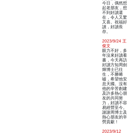
今日，偶然想
起老朋友，想
不到好讀還
在，令人又驚
又喜。祝福好
讀，好讀長
存。
2023/9/24 王
俊文
眼力不好，多
年沒來好讀看
書，今天再訪
好讀方知周劍
輝博士已往
生，不勝唏
噓，希望他安
息天國。沒有
他的辛苦創建
及許多熱心朋
友的共同努
力，好讀不容
易經營至今。
謝謝周博士及
熱心朋友的辛
勞貢獻！
2023/9/12