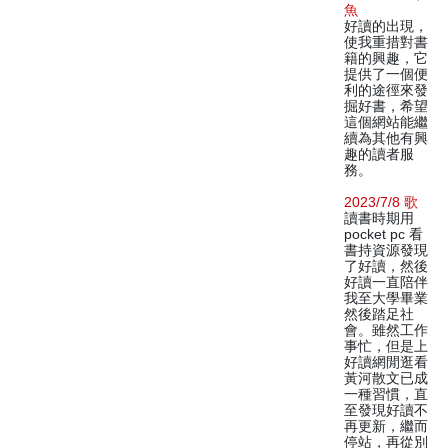
魚
好讀的出現，
使我重措對書
籍的興趣，它
提供了一個便
利的途徑來發
掘好書，希望
這個網站能繼
續為其他有興
趣的讀者服
務。
2023/7/8 歌
讀書時期用
pocket pc 看
書持資源發現
了好讀，然後
好讀一直陪伴
我至大學畢業
然後踏足社
會。雖然工作
事忙，但是上
好讀網閒逛看
黃河散文已成
一種習慣，直
至發現好讀不
再更新，繼而
停站，再從別