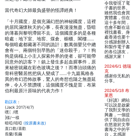
令我發現了電
子書的世界。
當代奇幻大師最負盛譽的怪譚經典！
雖然我也會買
實體書，但在
「十月國度」是個充滿幻想的神秘國度，這裡
這十多年間，
的居民滿懷秋天的心事，長夜漫漫無盡，昏暗
也會不斷在這
裡找書看。身
的薄暮與黎明滯留不去。這個國度多的是各種
處香港也要十
暗處：地下室、地窖、煤倉、櫥櫃、閣樓……
分感謝創辦人
每個暗處都藏著不同的詭計；數萬個嬰兒中總
和製作電子書
會有一、兩個特別早熟的「迷你殺手」？！狗
的各位讀友，
狗是病榻上小主人探索外界的使者，卻可能帶
感謝大家！
回意外的訪客？！鎮上發生多起血腥事件，原
2024/6/1 德瑞
來秘密就藏在彩色玻璃之後？！而專治頭痛的
克
骨科密醫居然把病人變成了……十九篇風格各
感谢你无私的
異的奇幻恐怖故事，驚人的奇想也隨之無盡延
分享。
伸，令人不禁讚嘆，這個國度不愧是雷．布萊
伯利最原汁原味的代表力作！
2024/5/18 布
莱恩
《好讀》網站
勘誤表
：
可以說是啟蒙
(Jack 2017/4/7)
了我對文學的
嘿〖/嘿
興趣，一個提
|樣/一樣
供了我自由自
暗啞/喑啞
(按原書未改)
在悠遊於文學
直口歡/喜歡
書海之中的平
長蘭/長繭
台，太感謝