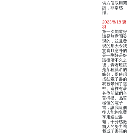
供方便取用閱
讀，非常感
謝。
2023/8/18 璐
羽
第一次知道好
讀是無意間發
現的，並且發
現的那天令我
驚喜且意外的
是—剛好是好
讀復活不久之
後，覺著應該
是某種莫名的
緣分，促使想
找些電子書的
我被帶到了這
裡。這裡有著
各位前輩們辛
苦掃描、品質
極佳的電子
書，讓我這個
後人能夠免費
享用這些書
籍，十分感激
前人的努力讓
我成了書籍的