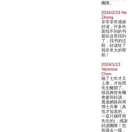
團隊。
2024/2/19 He
Zhong
非常非常感谢
好读，许多外
面找不到的书
都在这里找到
了，找书的过
程，好读给了
我非常大的帮
助！
2024/1/13
Vanessa
Chen
隔了七年才又
上來，才知周
先生離開了。
很高興曾有機
會參與好讀，
透過網路與周
博士共事（真
也才知道的，
一直只稱呼周
先生的)，感謝
好讀團隊！也
和過去一樣，