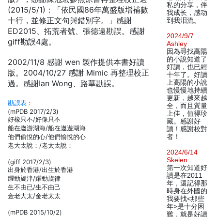
私的分享，伴
(2015/5/1)：「依民國86年萬盛版增補數
我成长，感动
十行，並修正文句與錯別字。」感謝
到我泪流。
ED2015、拓荒者號、張德遠勘誤。感謝
2024/9/7
giff勘誤4處。
Ashley
因為尋找高陽
的小說知道了
2002/11/8 感謝 wen 製作提供本書好讀
好讀，也已經
版。2004/10/27 感謝 Mimic 再整理校正
十年了。好讀
過。感謝Ian Wong、路華勘誤。
上高陽的小說
也慢慢地持續
更新，越來越
勘誤表
：
全，而且質量
(mPDB 2017/2/3)
上佳，值得珍
好橡只不/好像只不
藏。感謝好
船在遨游湖海/船在遨遊湖海
讀！感謝校對
他們偷悅的心/他們愉悅的心
者！
老大太說：/老太太說：
2024/6/14
Skelen
(giff 2017/2/3)
第一次知道好
出身於香港/出生於香港
讀是在2011
躍動旋津/躍動旋律
年，還記得那
生不由已/生不由己
時身在外國的
金老大太/金老太太
我要找<那些
年>是十分困
(mPDB 2015/10/2)
難，就是好讀