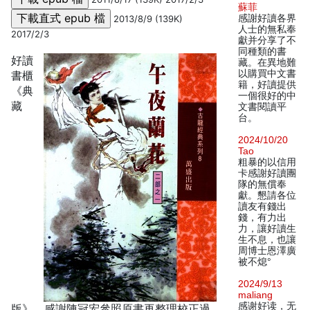
蘇菲
感謝好讀各界
2013/8/9 (139K)
人士的無私奉
2017/2/3
獻并分享了不
同種類的書
好讀
藏。在異地難
以購買中文書
書櫃
籍，好讀提供
《典
一個很好的中
藏
文書閱讀平
台。
2024/10/20
Tao
粗暴的以信用
卡感謝好讀團
隊的無償奉
獻。懇請各位
讀友有錢出
錢，有力出
力，讓好讀生
生不息，也讓
周博士恩澤廣
被不熄°
2024/9/13
maliang
感谢好读，无
版》，感謝陳冠宏參照原書再整理校正過