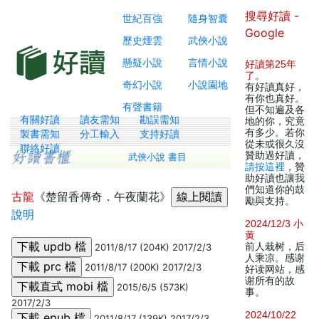
搜尋好讀 -
世紀百強
隨身智囊
Google
歷史煙雲
武俠小說
懸疑小說
言情小說
好讀第25年
了
。
奇幻小說
小說園地
有好讀真好，
有你也真好。
有聲書籍
但不知遍及各
有關好讀
讀友需知
勘誤需知
地的你，究竟
有多少。若你
製書需知
分工輸入
支持好讀
從未或很久沒
聯絡好讀
贊助過好讀，
武俠小說 書目
請按這裡
，贊
助好讀也讓我
們知道你的鼓
古龍
《楚留香傳奇．午夜蘭花》
勵與支持。
說明
2024/12/3 小
黄
前人栽树，后
2011/8/17 (204K) 2017/2/3
人乘凉。感谢
2011/8/17 (200K) 2017/2/3
好读网站，感
谢所有的故
2015/6/5 (573K)
事。
2017/2/3
2024/10/22
2011/8/17 (139K) 2017/2/3