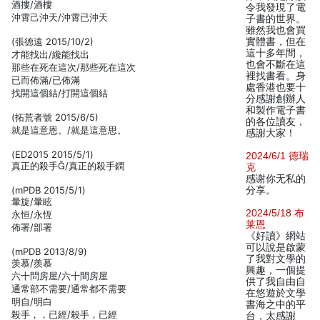
酒摟/酒樓
令我發現了電
沖霄己沖天/沖霄已沖天
子書的世界。
雖然我也會買
(張德遠 2015/10/2)
實體書，但在
這十多年間，
才能找出/纔能找出
也會不斷在這
那些在死在這次/那些死在這次
裡找書看。身
已而佈滿/已佈滿
處香港也要十
找開這個結/打開這個結
分感謝創辦人
和製作電子書
(拓荒者號 2015/6/5)
的各位讀友，
就是這意恩。/就是這意思。
感謝大家！
(ED2015 2015/5/1)
2024/6/1 德瑞
真正的殺手/真正的殺手鐧
克
感谢你无私的
(mPDB 2015/5/1)
分享。
暈旋/暈眩
2024/5/18 布
永恒/永恆
莱恩
佈署/部署
《好讀》網站
可以說是啟蒙
(mPDB 2013/8/9)
了我對文學的
羡慕/羨慕
興趣，一個提
六十問房屋/六十間房屋
供了我自由自
通常部不需要/通常都不需要
在悠遊於文學
明自/明白
書海之中的平
殺手，，已經/殺手，已經
台，太感謝