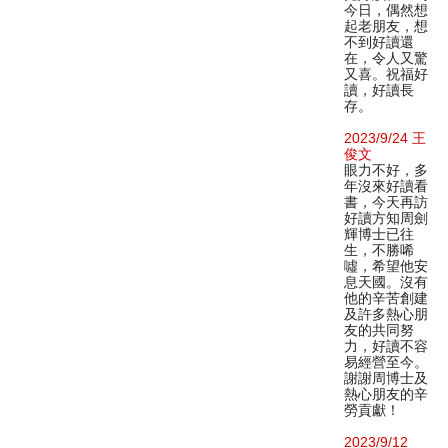
今日，偶然想
起老朋友，想
不到好讀還
在，令人又驚
又喜。祝福好
讀，好讀長
存。
2023/9/24 王
俊文
眼力不好，多
年沒來好讀看
書，今天再訪
好讀方知周劍
輝博士已往
生，不勝唏
噓，希望他安
息天國。沒有
他的辛苦創建
及許多熱心朋
友的共同努
力，好讀不容
易經營至今。
謝謝周博士及
熱心朋友的辛
勞貢獻！
2023/9/12