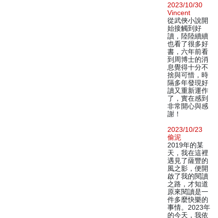
2023/10/30
Vincent
從武俠小說開
始接觸到好
讀，陸陸續續
也看了很多好
書，六年前看
到周博士的消
息覺得十分不
捨與可惜，時
隔多年發現好
讀又重新運作
了，實在感到
非常開心與感
謝！
2023/10/23
偷泥
2019年的某
天，我在這裡
遇見了薩豐的
風之影，便開
啟了我的閱讀
之路，才知道
原來閱讀是一
件多麼快樂的
事情。2023年
的今天，我依