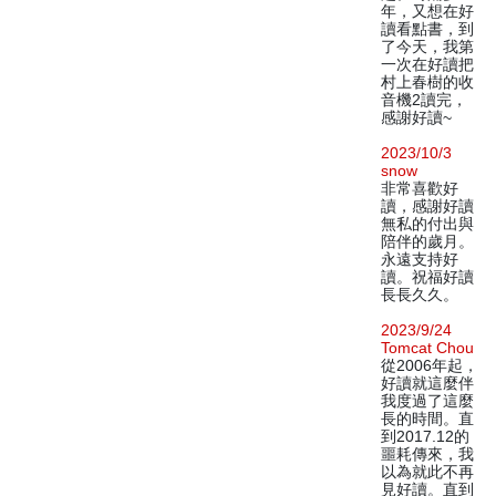
年，又想在好
讀看點書，到
了今天，我第
一次在好讀把
村上春樹的收
音機2讀完，
感謝好讀~
2023/10/3
snow
非常喜歡好
讀，感謝好讀
無私的付出與
陪伴的歲月。
永遠支持好
讀。祝福好讀
長長久久。
2023/9/24
Tomcat Chou
從2006年起，
好讀就這麼伴
我度過了這麼
長的時間。直
到2017.12的
噩耗傳來，我
以為就此不再
見好讀。直到