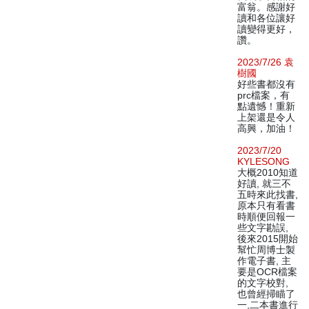
富翁。感謝好
讀和各位讓好
讀變得更好，
讚。
2023/7/26 袁
樹國
好些書都沒有
prc檔案，有
點遺憾！重新
上架還是令人
高興，加油！
2023/7/20
KYLESONG
大概2010知道
好讀, 就三不
五時來此找書,
原本只有看書
時順便回報一
些文字勘誤,
後來2015開始
幫忙周博士製
作電子書, 主
要是OCR檔案
的文字校對,
也曾經掃瞄了
一,二本書進行