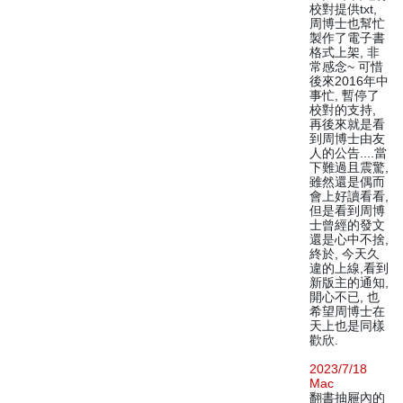
校對提供txt,
周博士也幫忙
製作了電子書
格式上架, 非
常感念~ 可惜
後來2016年中
事忙, 暫停了
校對的支持,
再後來就是看
到周博士由友
人的公告....當
下難過且震驚,
雖然還是偶而
會上好讀看看,
但是看到周博
士曾經的發文
還是心中不捨,
終於, 今天久
違的上線,看到
新版主的通知,
開心不已, 也
希望周博士在
天上也是同樣
歡欣.
2023/7/18
Mac
翻書抽屜內的