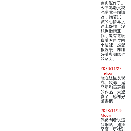
會再運作了。
今年為老父親
添購電子閱讀
器，抱著試一
試的心情再度
連上好讀，沒
想到繼續運
作，還有這麼
多讀友再度回
來這裡，感覺
很溫暖，謝謝
好讀與團隊們
的努力。
2023/11/27
Helios
能在这里发现
赤川次郎、鬼
马星和高羅佩
的作品，太驚
喜了！感謝好
讀書櫃！
2023/11/19
Moon
偶然間發現這
個網站，如獲
至寶，更找到