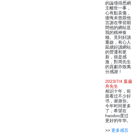
的論壇得悉網
主離世一事，
心有點哀傷，
後悔未曾跟他
言謝在學習期
間他的網站是
我的精神食
糧。見到好讀
重啟，有心人
延續好讀網站
的營運和更
新，很是感
激，對周先生
的貢獻亦致萬
分感謝！
2023/7/4 葉扁
舟先生
相识十年，前
面看过不少好
书，谢谢你。
今年时间更多
了，希望在
haodoo度过
更好的年华。
>>
更多感言