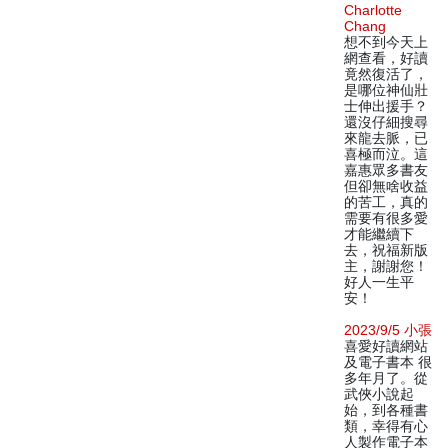
Charlotte
Chang
想不到今天上
網查看，好讀
竟然復活了，
是哪位神仙壯
士伸出援手？
還沒仔細搜尋
來龍去脈，已
喜極而泣。這
嘉惠眾多書友
但卻無啥收益
的苦工，真的
需要有很多愛
才能繼續下
去，祝福新版
主，謝謝您！
好人一生平
安！
2023/9/5 小張
喜愛好讀網站
及電子書本 很
多年月了。從
武俠小說起
始，到各種書
類，幸得有心
人製作電子本