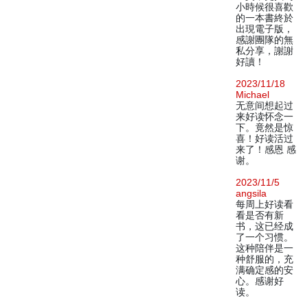
小時候很喜歡
的一本書終於
出現電子版，
感謝團隊的無
私分享，謝謝
好讀！
2023/11/18
Michael
无意间想起过
来好读怀念一
下。竟然是惊
喜！好读活过
来了！感恩 感
谢。
2023/11/5
angsila
每周上好读看
看是否有新
书，这已经成
了一个习惯。
这种陪伴是一
种舒服的，充
满确定感的安
心。感谢好
读。