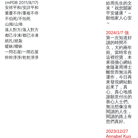
(mPDB 2011/8/17)
給周先生的文
安祥平和/安詳平和
末＂祝您闔家
重覆不停/重複不停
平安健康＂～
願他家人心安
不伯死/不怕死
～
山拗/山坳
落人對方/落入對方
2024/1/7 強
都己冷凍/都已冷凍
第一次知道好
紙扎/紙紮
讀的時間不
暖昧/曖昧
久，大約兩年
一問石屋/一間石屋
前。當時常在
幹幹淨淨/乾乾淨淨
這裡挖寶，本
來很擔心網站
會隨著周博士
離世而無法再
運作，今日再
來發現網站動
起來了，真
心、真心地感
謝願意付出的
善心人士們。
無法想像沒有
閱讀的人生，
閱讀的路上有
您們真好。
2023/12/27
Annabel Kuo