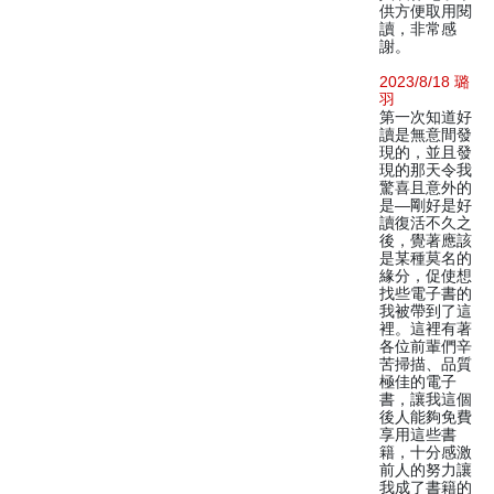
供方便取用閱
讀，非常感
謝。
2023/8/18 璐
羽
第一次知道好
讀是無意間發
現的，並且發
現的那天令我
驚喜且意外的
是—剛好是好
讀復活不久之
後，覺著應該
是某種莫名的
緣分，促使想
找些電子書的
我被帶到了這
裡。這裡有著
各位前輩們辛
苦掃描、品質
極佳的電子
書，讓我這個
後人能夠免費
享用這些書
籍，十分感激
前人的努力讓
我成了書籍的