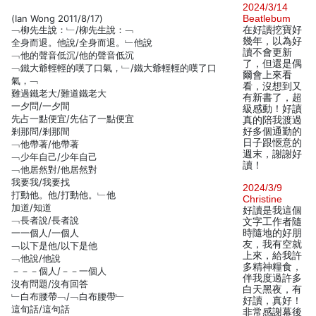
2024/3/14
(Ian Wong 2011/8/17)
Beatlebum
﹁柳先生說：﹂/柳先生說：﹁
在好讀挖寶好
幾年，以為好
全身而退。他說/全身而退。﹂他說
讀不會更新
﹁他的聲音低沉/他的聲音低沉
了，但還是偶
﹁鐵大爺輕輕的嘆了口氣，﹂/鐵大爺輕輕的嘆了口
爾會上來看
氣，﹁
看，沒想到又
難過鐵老大/難道鐵老大
有新書了，超
一夕問/一夕間
級感動！好讀
先占一點便宜/先佔了一點便宜
真的陪我渡過
剎那問/剎那間
好多個通勤的
日子跟愜意的
﹁他帶著/他帶著
週末，謝謝好
﹁少年自己/少年自己
讀！
﹁他居然對/他居然對
我要我/我要找
2024/3/9
打動他。他/打動他。﹂他
Christine
加道/知道
好讀是我這個
﹁長者說/長者說
文字工作者隨
一一個人/一個人
時隨地的好朋
友，我有空就
﹁以下是他/以下是他
上來，給我許
﹁他說/他說
多精神糧食，
－－－個人/－－一個人
伴我度過許多
沒有問題/沒有回答
白天黑夜，有
﹂白布腰帶﹁/﹁白布腰帶﹂
好讀，真好！
這旬話/這句話
非常感謝幕後