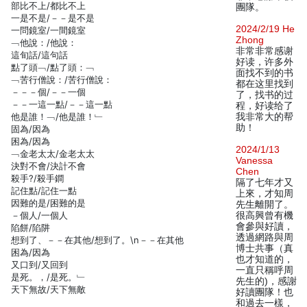
部比不上/都比不上
團隊。
一是不是/－－是不是
2024/2/19 He
一問鏡室/一間鏡室
Zhong
﹁他說：/他說：
非常非常感谢
這旬話/這句話
好读，许多外
點了頭﹁/點了頭：﹁
面找不到的书
﹁苦行僧說：/苦行僧說：
都在这里找到
－－－個/－－一個
了，找书的过
－－一這一點/－－這一點
程，好读给了
他是誰！﹁/他是誰！﹂
我非常大的帮
助！
固為/因為
困為/因為
2024/1/13
﹁金老太太/金老太太
Vanessa
決對不會/決計不會
Chen
殺手?/殺手鐧
隔了七年才又
記住點/記住一點
上來，才知周
因難的是/困難的是
先生離開了。
－個人/一個人
很高興曾有機
會參與好讀，
陷餅/陷阱
透過網路與周
想到了、－－在其他/想到了。\n－－在其他
博士共事（真
困為/因為
也才知道的，
又口到/又回到
一直只稱呼周
是死。，/是死。﹂
先生的)，感謝
天下無故/天下無敵
好讀團隊！也
和過去一樣，