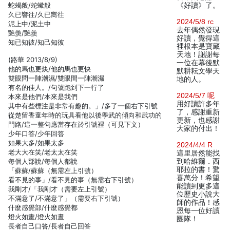
蛇蝎般/蛇蠍般
《好讀》了。
久已響往/久已嚮往
2024/5/8 rc
泥上中/泥土中
去年偶然發現
艷羡/艷羨
好讀，覺得這
知已知彼/知己知彼
裡根本是寶藏
天地！謝謝每
(路華 2013/8/9)
一位在幕後默
他的馬也更炔/他的馬也更快
默耕耘文學天
雙眼問一陣潮濕/雙眼間一陣潮濕
地的人。
有名的佳人。/句號跑到下一行了
2024/5/7 呢
本來是他們/本來是我們
用好讀許多年
其中有些標注是非常有趣的。」/多了一個右下引號
了，感謝重新
從楚留香童年時的玩具看他以後學武的傾向和武功的
更新，也感謝
門路/這一整句應當存在於引號裡（可見下文）
大家的付出！
少年口答/少年回答
如果大多/如果太多
2024/4/4 R
老大大在笑/老太太在笑
這里居然能找
每個人部說/每個人都說
到哈維爾．西
耶拉的書！驚
「蘇蘇/蘇蘇（無需左上引號）
喜萬分！希望
看不見的事」/看不見的事（無需右下引號）
能讀到更多這
我剛才/「我剛才（需要左上引號）
位歷史小說大
不滿意了/不滿意了」（需要右下引號）
師的作品！感
什麼感覺部/什麼感覺都
恩每一位好讀
燈火如畫/燈火如晝
團隊！
長者自己口答/長者自己回答