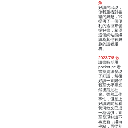
魚
好讀的出現，
使我重措對書
籍的興趣，它
提供了一個便
利的途徑來發
掘好書，希望
這個網站能繼
續為其他有興
趣的讀者服
務。
2023/7/8 歌
讀書時期用
pocket pc 看
書持資源發現
了好讀，然後
好讀一直陪伴
我至大學畢業
然後踏足社
會。雖然工作
事忙，但是上
好讀網閒逛看
黃河散文已成
一種習慣，直
至發現好讀不
再更新，繼而
停站，再從別