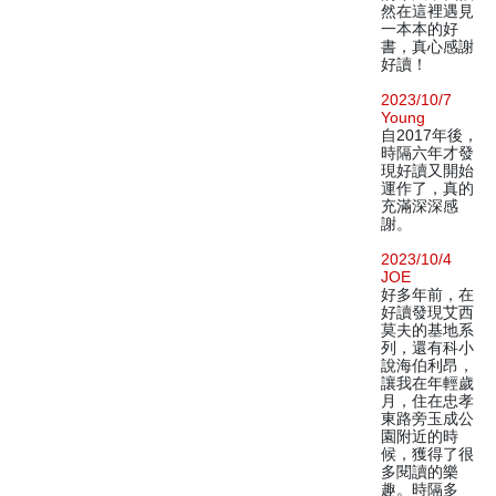
然在這裡遇見
一本本的好
書，真心感謝
好讀！
2023/10/7
Young
自2017年後，
時隔六年才發
現好讀又開始
運作了，真的
充滿深深感
謝。
2023/10/4
JOE
好多年前，在
好讀發現艾西
莫夫的基地系
列，還有科小
說海伯利昂，
讓我在年輕歲
月，住在忠孝
東路旁玉成公
園附近的時
候，獲得了很
多閱讀的樂
趣。時隔多