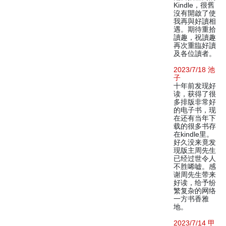
Kindle，很舊
沒有開啟了使
我再與好讀相
遇。期待重拾
讀趣，祝讀趣
再次重臨好讀
及各位讀者。
2023/7/18 池
子
十年前发现好
读，获得了很
多排版非常好
的电子书，现
在还有当年下
载的很多书存
在kindle里。
好久没来竟发
现版主周先生
已经过世令人
不胜唏嘘。感
谢周先生带来
好读，给予纷
繁复杂的网络
一方书香雅
地。
2023/7/14 甲