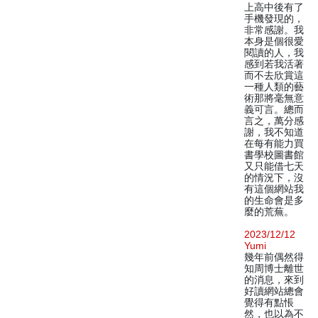
上高中後有了
手機發現的，
非常感謝。我
本身是個很愛
閱讀的人，我
感到若我活著
而不去欣賞這
一種人類的藝
術那將毫無意
義可言。總而
言之，萬分感
謝，我不知道
在每有能力買
書學校圖書館
又只能借七天
的情況下，沒
有這個網站我
的生命會是多
麼的荒蕪。
2023/12/12
Yumi
幾年前偶然得
知周博士離世
的消息，來到
好讀網站總會
覺得有點悵
然，也以為不