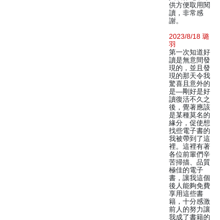
供方便取用閱
讀，非常感
謝。
2023/8/18 璐
羽
第一次知道好
讀是無意間發
現的，並且發
現的那天令我
驚喜且意外的
是—剛好是好
讀復活不久之
後，覺著應該
是某種莫名的
緣分，促使想
找些電子書的
我被帶到了這
裡。這裡有著
各位前輩們辛
苦掃描、品質
極佳的電子
書，讓我這個
後人能夠免費
享用這些書
籍，十分感激
前人的努力讓
我成了書籍的