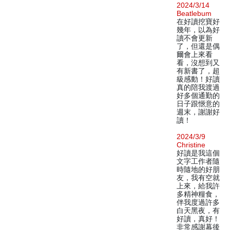
2024/3/14
Beatlebum
在好讀挖寶好
幾年，以為好
讀不會更新
了，但還是偶
爾會上來看
看，沒想到又
有新書了，超
級感動！好讀
真的陪我渡過
好多個通勤的
日子跟愜意的
週末，謝謝好
讀！
2024/3/9
Christine
好讀是我這個
文字工作者隨
時隨地的好朋
友，我有空就
上來，給我許
多精神糧食，
伴我度過許多
白天黑夜，有
好讀，真好！
非常感謝幕後