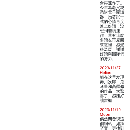
會再運作了。
今年為老父親
添購電子閱讀
器，抱著試一
試的心情再度
連上好讀，沒
想到繼續運
作，還有這麼
多讀友再度回
來這裡，感覺
很溫暖，謝謝
好讀與團隊們
的努力。
2023/11/27
Helios
能在这里发现
赤川次郎、鬼
马星和高羅佩
的作品，太驚
喜了！感謝好
讀書櫃！
2023/11/19
Moon
偶然間發現這
個網站，如獲
至寶，更找到