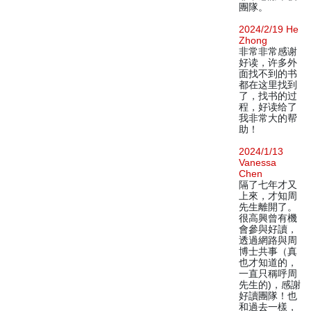
團隊。
2024/2/19 He
Zhong
非常非常感谢
好读，许多外
面找不到的书
都在这里找到
了，找书的过
程，好读给了
我非常大的帮
助！
2024/1/13
Vanessa
Chen
隔了七年才又
上來，才知周
先生離開了。
很高興曾有機
會參與好讀，
透過網路與周
博士共事（真
也才知道的，
一直只稱呼周
先生的)，感謝
好讀團隊！也
和過去一樣，