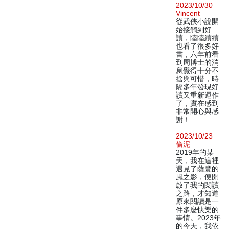
2023/10/30
Vincent
從武俠小說開
始接觸到好
讀，陸陸續續
也看了很多好
書，六年前看
到周博士的消
息覺得十分不
捨與可惜，時
隔多年發現好
讀又重新運作
了，實在感到
非常開心與感
謝！
2023/10/23
偷泥
2019年的某
天，我在這裡
遇見了薩豐的
風之影，便開
啟了我的閱讀
之路，才知道
原來閱讀是一
件多麼快樂的
事情。2023年
的今天，我依