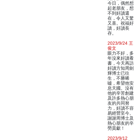
今日，偶然想
起老朋友，想
不到好讀還
在，令人又驚
又喜。祝福好
讀，好讀長
存。
2023/9/24 王
俊文
眼力不好，多
年沒來好讀看
書，今天再訪
好讀方知周劍
輝博士已往
生，不勝唏
噓，希望他安
息天國。沒有
他的辛苦創建
及許多熱心朋
友的共同努
力，好讀不容
易經營至今。
謝謝周博士及
熱心朋友的辛
勞貢獻！
2023/9/12