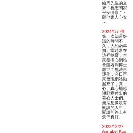
給周先生的文
末＂祝您闔家
平安健康＂～
願他家人心安
～
2024/1/7 強
第一次知道好
讀的時間不
久，大約兩年
前。當時常在
這裡挖寶，本
來很擔心網站
會隨著周博士
離世而無法再
運作，今日再
來發現網站動
起來了，真
心、真心地感
謝願意付出的
善心人士們。
無法想像沒有
閱讀的人生，
閱讀的路上有
您們真好。
2023/12/27
Annabel Kuo