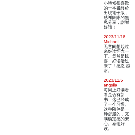
小時候很喜歡
的一本書終於
出現電子版，
感謝團隊的無
私分享，謝謝
好讀！
2023/11/18
Michael
无意间想起过
来好读怀念一
下。竟然是惊
喜！好读活过
来了！感恩 感
谢。
2023/11/5
angsila
每周上好读看
看是否有新
书，这已经成
了一个习惯。
这种陪伴是一
种舒服的，充
满确定感的安
心。感谢好
读。