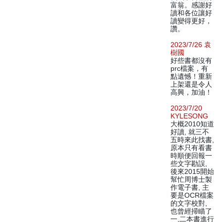
富翁。感謝好
讀和各位讓好
讀變得更好，
讚。
2023/7/26 袁
樹國
好些書都沒有
prc檔案，有
點遺憾！重新
上架還是令人
高興，加油！
2023/7/20
KYLESONG
大概2010知道
好讀, 就三不
五時來此找書,
原本只有看書
時順便回報一
些文字勘誤,
後來2015開始
幫忙周博士製
作電子書, 主
要是OCR檔案
的文字校對,
也曾經掃瞄了
一,二本書進行