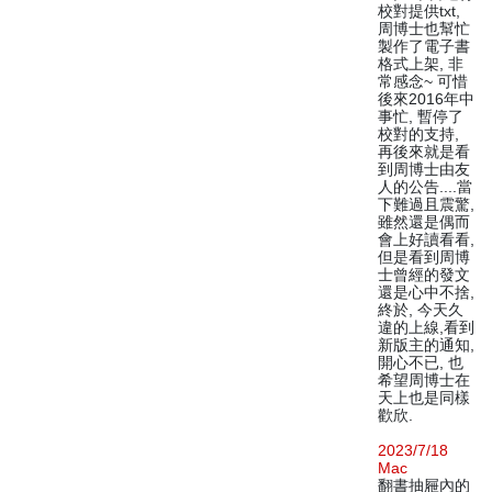
校對提供txt,
周博士也幫忙
製作了電子書
格式上架, 非
常感念~ 可惜
後來2016年中
事忙, 暫停了
校對的支持,
再後來就是看
到周博士由友
人的公告....當
下難過且震驚,
雖然還是偶而
會上好讀看看,
但是看到周博
士曾經的發文
還是心中不捨,
終於, 今天久
違的上線,看到
新版主的通知,
開心不已, 也
希望周博士在
天上也是同樣
歡欣.
2023/7/18
Mac
翻書抽屜內的