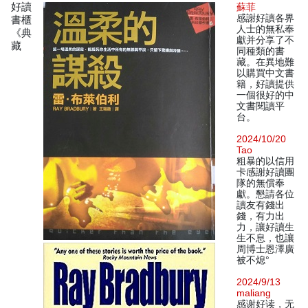
好讀
蘇菲
感謝好讀各界
書櫃
人士的無私奉
《典
獻并分享了不
藏
同種類的書
藏。在異地難
以購買中文書
籍，好讀提供
一個很好的中
文書閱讀平
台。
2024/10/20
Tao
粗暴的以信用
卡感謝好讀團
隊的無償奉
獻。懇請各位
讀友有錢出
錢，有力出
力，讓好讀生
生不息，也讓
周博士恩澤廣
被不熄°
2024/9/13
maliang
感谢好读，无