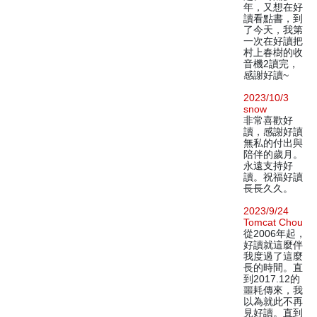
年，又想在好
讀看點書，到
了今天，我第
一次在好讀把
村上春樹的收
音機2讀完，
感謝好讀~
2023/10/3
snow
非常喜歡好
讀，感謝好讀
無私的付出與
陪伴的歲月。
永遠支持好
讀。祝福好讀
長長久久。
2023/9/24
Tomcat Chou
從2006年起，
好讀就這麼伴
我度過了這麼
長的時間。直
到2017.12的
噩耗傳來，我
以為就此不再
見好讀。直到