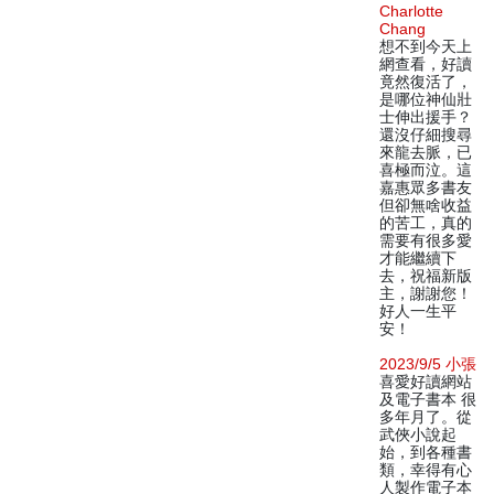
Charlotte
Chang
想不到今天上
網查看，好讀
竟然復活了，
是哪位神仙壯
士伸出援手？
還沒仔細搜尋
來龍去脈，已
喜極而泣。這
嘉惠眾多書友
但卻無啥收益
的苦工，真的
需要有很多愛
才能繼續下
去，祝福新版
主，謝謝您！
好人一生平
安！
2023/9/5 小張
喜愛好讀網站
及電子書本 很
多年月了。從
武俠小說起
始，到各種書
類，幸得有心
人製作電子本