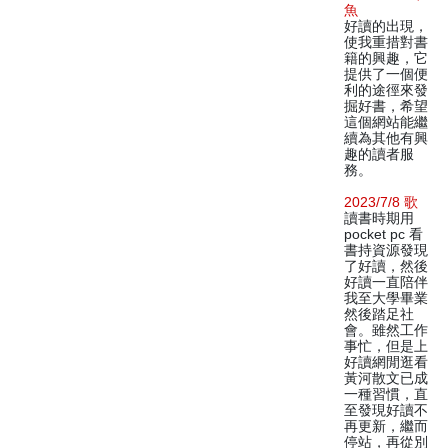
魚
好讀的出現，
使我重措對書
籍的興趣，它
提供了一個便
利的途徑來發
掘好書，希望
這個網站能繼
續為其他有興
趣的讀者服
務。
2023/7/8 歌
讀書時期用
pocket pc 看
書持資源發現
了好讀，然後
好讀一直陪伴
我至大學畢業
然後踏足社
會。雖然工作
事忙，但是上
好讀網閒逛看
黃河散文已成
一種習慣，直
至發現好讀不
再更新，繼而
停站，再從別