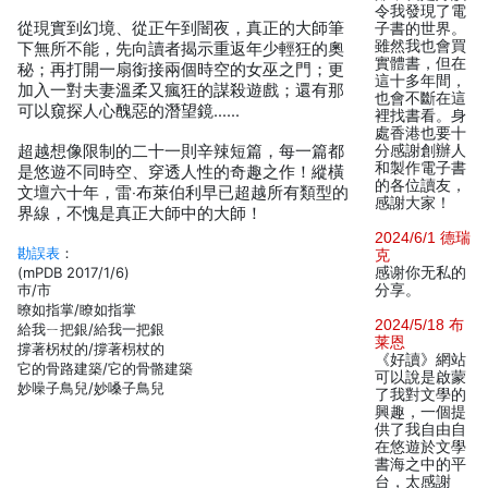
令我發現了電
從現實到幻境、從正午到闇夜，真正的大師筆
子書的世界。
雖然我也會買
下無所不能，先向讀者揭示重返年少輕狂的奧
實體書，但在
秘；再打開一扇銜接兩個時空的女巫之門；更
這十多年間，
加入一對夫妻溫柔又瘋狂的謀殺遊戲；還有那
也會不斷在這
可以窺探人心醜惡的潛望鏡……
裡找書看。身
處香港也要十
超越想像限制的二十一則辛辣短篇，每一篇都
分感謝創辦人
和製作電子書
是悠遊不同時空、穿透人性的奇趣之作！縱橫
的各位讀友，
文壇六十年，雷‧布萊伯利早已超越所有類型的
感謝大家！
界線，不愧是真正大師中的大師！
2024/6/1 德瑞
勘誤表
：
克
(mPDB 2017/1/6)
感谢你无私的
巿/市
分享。
暸如指掌/瞭如指掌
2024/5/18 布
給我ㄧ把銀/給我一把銀
莱恩
撐著柺杖的/撐著枴杖的
《好讀》網站
它的骨路建築/它的骨骼建築
可以說是啟蒙
妙噪子鳥兒/妙嗓子鳥兒
了我對文學的
興趣，一個提
供了我自由自
在悠遊於文學
書海之中的平
台，太感謝