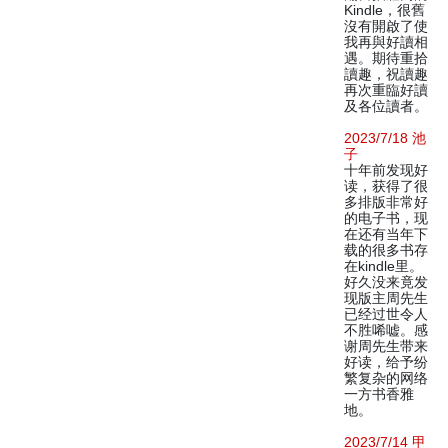
Kindle，很舊
沒有開啟了使
我再與好讀相
遇。期待重拾
讀趣，祝讀趣
再次重臨好讀
及各位讀者。
2023/7/18 池
子
十年前发现好
读，获得了很
多排版非常好
的电子书，现
在还有当年下
载的很多书存
在kindle里。
好久没来竟发
现版主周先生
已经过世令人
不胜唏嘘。感
谢周先生带来
好读，给予纷
繁复杂的网络
一方书香雅
地。
2023/7/14 甲