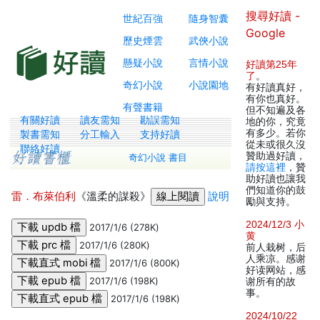
搜尋好讀 -
世紀百強
隨身智囊
Google
歷史煙雲
武俠小說
懸疑小說
言情小說
好讀第25年
了
。
奇幻小說
小說園地
有好讀真好，
有你也真好。
有聲書籍
但不知遍及各
有關好讀
讀友需知
勘誤需知
地的你，究竟
有多少。若你
製書需知
分工輸入
支持好讀
從未或很久沒
聯絡好讀
贊助過好讀，
奇幻小說 書目
請按這裡
，贊
助好讀也讓我
們知道你的鼓
雷．布萊伯利
《溫柔的謀殺》
說明
勵與支持。
2024/12/3 小
2017/1/6 (278K)
黄
2017/1/6 (280K)
前人栽树，后
人乘凉。感谢
2017/1/6 (800K)
好读网站，感
2017/1/6 (198K)
谢所有的故
事。
2017/1/6 (198K)
2024/10/22