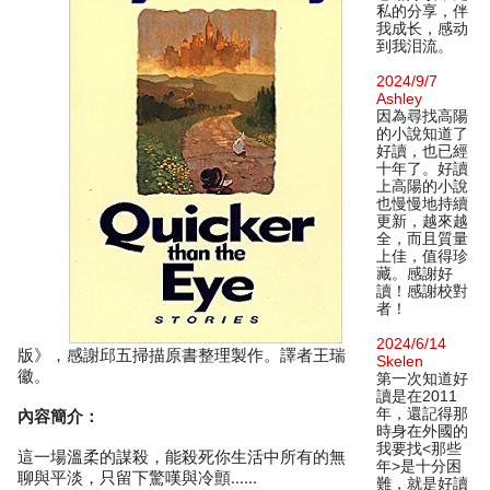
私的分享，伴
我成长，感动
到我泪流。
2024/9/7
Ashley
因為尋找高陽
的小說知道了
好讀，也已經
十年了。好讀
上高陽的小說
也慢慢地持續
更新，越來越
全，而且質量
上佳，值得珍
藏。感謝好
讀！感謝校對
者！
2024/6/14
版》，感謝邱五掃描原書整理製作。譯者王瑞
Skelen
徽。
第一次知道好
讀是在2011
年，還記得那
內容簡介：
時身在外國的
我要找<那些
這一場溫柔的謀殺，能殺死你生活中所有的無
年>是十分困
聊與平淡，只留下驚嘆與冷顫……
難，就是好讀