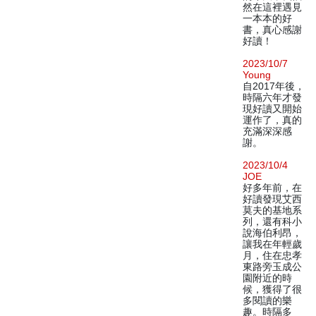
然在這裡遇見
一本本的好
書，真心感謝
好讀！
2023/10/7
Young
自2017年後，
時隔六年才發
現好讀又開始
運作了，真的
充滿深深感
謝。
2023/10/4
JOE
好多年前，在
好讀發現艾西
莫夫的基地系
列，還有科小
說海伯利昂，
讓我在年輕歲
月，住在忠孝
東路旁玉成公
園附近的時
候，獲得了很
多閱讀的樂
趣。時隔多