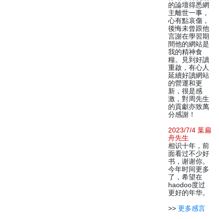
的論壇得悉網
主離世一事，
心有點哀傷，
後悔未曾跟他
言謝在學習期
間他的網站是
我的精神食
糧。見到好讀
重啟，有心人
延續好讀網站
的營運和更
新，很是感
激，對周先生
的貢獻亦致萬
分感謝！
2023/7/4 葉扁
舟先生
相识十年，前
面看过不少好
书，谢谢你。
今年时间更多
了，希望在
haodoo度过
更好的年华。
>>
更多感言