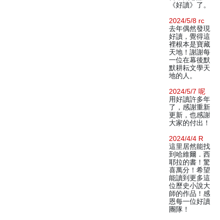
《好讀》了。
2024/5/8 rc
去年偶然發現
好讀，覺得這
裡根本是寶藏
天地！謝謝每
一位在幕後默
默耕耘文學天
地的人。
2024/5/7 呢
用好讀許多年
了，感謝重新
更新，也感謝
大家的付出！
2024/4/4 R
這里居然能找
到哈維爾．西
耶拉的書！驚
喜萬分！希望
能讀到更多這
位歷史小說大
師的作品！感
恩每一位好讀
團隊！