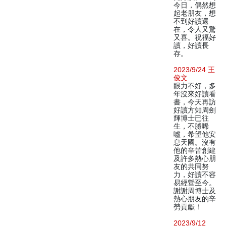
今日，偶然想
起老朋友，想
不到好讀還
在，令人又驚
又喜。祝福好
讀，好讀長
存。
2023/9/24 王
俊文
眼力不好，多
年沒來好讀看
書，今天再訪
好讀方知周劍
輝博士已往
生，不勝唏
噓，希望他安
息天國。沒有
他的辛苦創建
及許多熱心朋
友的共同努
力，好讀不容
易經營至今。
謝謝周博士及
熱心朋友的辛
勞貢獻！
2023/9/12