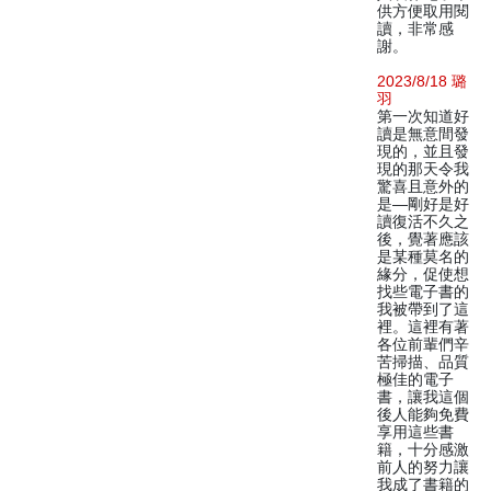
供方便取用閱
讀，非常感
謝。
2023/8/18 璐
羽
第一次知道好
讀是無意間發
現的，並且發
現的那天令我
驚喜且意外的
是—剛好是好
讀復活不久之
後，覺著應該
是某種莫名的
緣分，促使想
找些電子書的
我被帶到了這
裡。這裡有著
各位前輩們辛
苦掃描、品質
極佳的電子
書，讓我這個
後人能夠免費
享用這些書
籍，十分感激
前人的努力讓
我成了書籍的