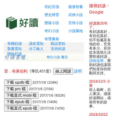
搜尋好讀 -
世紀百強
隨身智囊
Google
歷史煙雲
武俠小說
懸疑小說
言情小說
好讀第25年
了
。
奇幻小說
小說園地
有好讀真好，
有你也真好。
有聲書籍
但不知遍及各
有關好讀
讀友需知
勘誤需知
地的你，究竟
有多少。若你
製書需知
分工輸入
支持好讀
從未或很久沒
聯絡好讀
贊助過好讀，
奇幻小說 書目
請按這裡
，贊
助好讀也讓我
們知道你的鼓
雷．布萊伯利
《華氏451度》
說明
勵與支持。
2024/12/3 小
2017/1/6 (206K)
黄
2017/1/6 (215K)
前人栽树，后
人乘凉。感谢
2017/1/6 (602K)
好读网站，感
2017/1/6 (140K)
谢所有的故
事。
2017/1/6 (141K)
2024/10/22