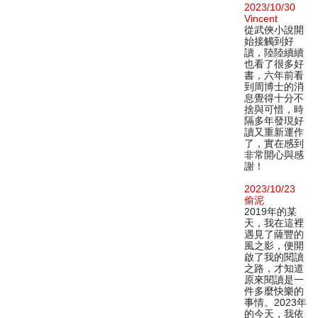
2023/10/30
Vincent
從武俠小說開
始接觸到好
讀，陸陸續續
也看了很多好
書，六年前看
到周博士的消
息覺得十分不
捨與可惜，時
隔多年發現好
讀又重新運作
了，實在感到
非常開心與感
謝！
2023/10/23
偷泥
2019年的某
天，我在這裡
遇見了薩豐的
風之影，便開
啟了我的閱讀
之路，才知道
原來閱讀是一
件多麼快樂的
事情。2023年
的今天，我依