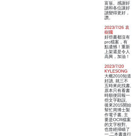
富翁。感謝好
讀和各位讓好
讀變得更好，
讚。
2023/7/26 袁
樹國
好些書都沒有
prc檔案，有
點遺憾！重新
上架還是令人
高興，加油！
2023/7/20
KYLESONG
大概2010知道
好讀, 就三不
五時來此找書,
原本只有看書
時順便回報一
些文字勘誤,
後來2015開始
幫忙周博士製
作電子書, 主
要是OCR檔案
的文字校對,
也曾經掃瞄了
一,二本書進行