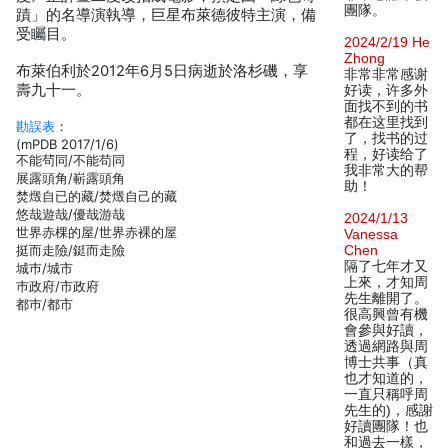
團隊。
蹟」的名導演執導，巨星布萊德彼特主演，備
受矚目。
2024/2/19 He
Zhong
布萊伯利於2012年6月5日病逝於洛杉磯，享
非常非常感谢
壽九十一。
好读，许多外
面找不到的书
都在这里找到
勘誤表
：
了，找书的过
(mPDB 2017/1/6)
程，好读给了
不能茍同/不能苟同
我非常大的帮
展露頭角/嶄露頭角
助！
焚燬自已的藏/焚燬自己的藏
悠哉遊哉/優哉游哉
2024/1/13
世界赤棵的屋/世界赤裸的屋
Vanessa
挺而走險/鋌而走險
Chen
隔了七年才又
城巿/城市
上來，才知周
巿政府/市政府
先生離開了。
都巿/都市
很高興曾有機
會參與好讀，
透過網路與周
博士共事（真
也才知道的，
一直只稱呼周
先生的)，感謝
好讀團隊！也
和過去一樣，