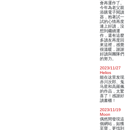
會再運作了。
今年為老父親
添購電子閱讀
器，抱著試一
試的心情再度
連上好讀，沒
想到繼續運
作，還有這麼
多讀友再度回
來這裡，感覺
很溫暖，謝謝
好讀與團隊們
的努力。
2023/11/27
Helios
能在这里发现
赤川次郎、鬼
马星和高羅佩
的作品，太驚
喜了！感謝好
讀書櫃！
2023/11/19
Moon
偶然間發現這
個網站，如獲
至寶，更找到