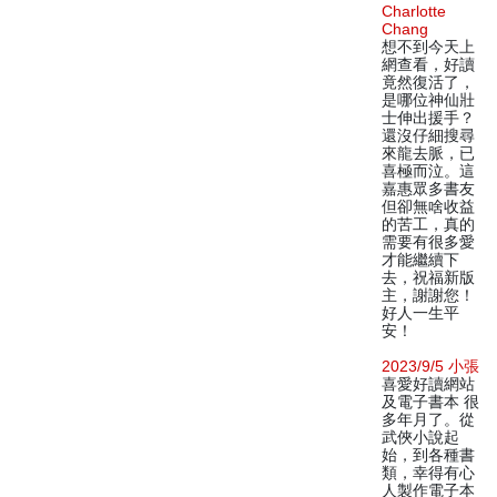
Charlotte
Chang
想不到今天上
網查看，好讀
竟然復活了，
是哪位神仙壯
士伸出援手？
還沒仔細搜尋
來龍去脈，已
喜極而泣。這
嘉惠眾多書友
但卻無啥收益
的苦工，真的
需要有很多愛
才能繼續下
去，祝福新版
主，謝謝您！
好人一生平
安！
2023/9/5 小張
喜愛好讀網站
及電子書本 很
多年月了。從
武俠小說起
始，到各種書
類，幸得有心
人製作電子本