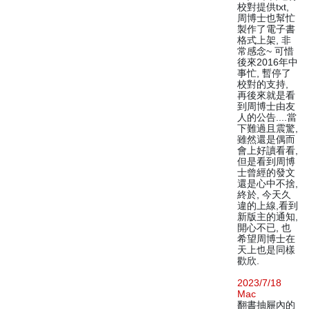
校對提供txt,
周博士也幫忙
製作了電子書
格式上架, 非
常感念~ 可惜
後來2016年中
事忙, 暫停了
校對的支持,
再後來就是看
到周博士由友
人的公告....當
下難過且震驚,
雖然還是偶而
會上好讀看看,
但是看到周博
士曾經的發文
還是心中不捨,
終於, 今天久
違的上線,看到
新版主的通知,
開心不已, 也
希望周博士在
天上也是同樣
歡欣.
2023/7/18
Mac
翻書抽屜內的