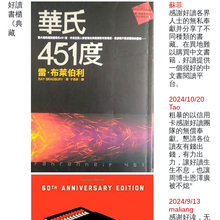
好讀
蘇菲
感謝好讀各界
書櫃
人士的無私奉
《典
獻并分享了不
藏
同種類的書
藏。在異地難
以購買中文書
籍，好讀提供
一個很好的中
文書閱讀平
台。
2024/10/20
Tao
粗暴的以信用
卡感謝好讀團
隊的無償奉
獻。懇請各位
讀友有錢出
錢，有力出
力，讓好讀生
生不息，也讓
周博士恩澤廣
被不熄°
2024/9/13
maliang
感谢好读，无