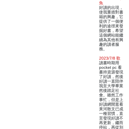
魚
好讀的出現，
使我重措對書
籍的興趣，它
提供了一個便
利的途徑來發
掘好書，希望
這個網站能繼
續為其他有興
趣的讀者服
務。
2023/7/8 歌
讀書時期用
pocket pc 看
書持資源發現
了好讀，然後
好讀一直陪伴
我至大學畢業
然後踏足社
會。雖然工作
事忙，但是上
好讀網閒逛看
黃河散文已成
一種習慣，直
至發現好讀不
再更新，繼而
停站，再從別