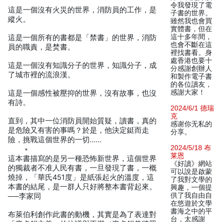
令我發現了電
這是一個沒有火災的世界，消防員的工作，是
子書的世界。
縱火。
雖然我也會買
實體書，但在
這十多年間，
這是一個所有的書都是「禁書」的世界，消防
也會不斷在這
員的職責，是焚書。
裡找書看。身
處香港也要十
這是一個沒有知識分子的世界，知識分子，成
分感謝創辦人
了城市裡的流浪漢。
和製作電子書
的各位讀友，
感謝大家！
這是一個感性被壓抑的世界，沒有故事，也沒
有詩。
2024/6/1 德瑞
克
直到，其中一位消防員開始質疑，讀書，真的
感谢你无私的
是危險又有害的事嗎？於是，他決定鋌而走
分享。
險，挑戰這個世界的一切……
2024/5/18 布
﹡
莱恩
這本書描寫的是另一種恐怖新世界，這個世界
《好讀》網站
的獨裁者不准人民有書，一旦發現了書，一概
可以說是啟蒙
燒掉，「華氏451度」是紙張起火的溫度，這
了我對文學的
本書的結尾，是一群人只好將整本書背起來。
興趣，一個提
供了我自由自
──李家同
在悠遊於文學
書海之中的平
布萊伯利創作此書的動機，其實是為了表達對
台，太感謝