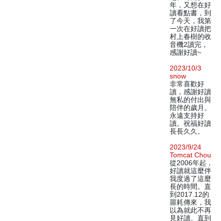
年，又想在好
讀看點書，到
了今天，我第
一次在好讀把
村上春樹的收
音機2讀完，
感謝好讀~
2023/10/3
snow
非常喜歡好
讀，感謝好讀
無私的付出與
陪伴的歲月。
永遠支持好
讀。祝福好讀
長長久久。
2023/9/24
Tomcat Chou
從2006年起，
好讀就這麼伴
我度過了這麼
長的時間。直
到2017.12的
噩耗傳來，我
以為就此不再
見好讀。直到