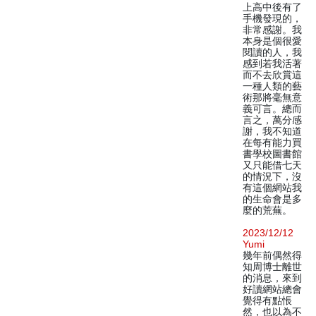
上高中後有了
手機發現的，
非常感謝。我
本身是個很愛
閱讀的人，我
感到若我活著
而不去欣賞這
一種人類的藝
術那將毫無意
義可言。總而
言之，萬分感
謝，我不知道
在每有能力買
書學校圖書館
又只能借七天
的情況下，沒
有這個網站我
的生命會是多
麼的荒蕪。
2023/12/12
Yumi
幾年前偶然得
知周博士離世
的消息，來到
好讀網站總會
覺得有點悵
然，也以為不