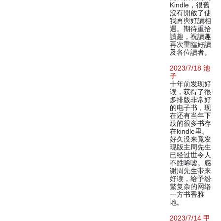
Kindle，很舊
沒有開啟了使
我再與好讀相
遇。期待重拾
讀趣，祝讀趣
再次重臨好讀
及各位讀者。
2023/7/18 池
子
十年前发现好
读，获得了很
多排版非常好
的电子书，现
在还有当年下
载的很多书存
在kindle里。
好久没来竟发
现版主周先生
已经过世令人
不胜唏嘘。感
谢周先生带来
好读，给予纷
繁复杂的网络
一方书香雅
地。
2023/7/14 甲