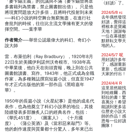
「麥卡錫主義」的抗議與不滿（麥卡錫曾將眾
《好讀》了。
多書籍列為禁書，禁止圖書館出借）。只是他
將現實問題放大許多倍，且將時代投射到未來
2024/5/8 rc
去年偶然發現
──科幻小說的時空舞台無窮無盡，在進行社
好讀，覺得這
會批判的時候，往往比主流文學擁有更大的發
裡根本是寶藏
揮空間。──葉李華
天地！謝謝每
一位在幕後默
作者簡介
──舉世公認最偉大的科幻、奇幻小
默耕耘文學天
說大師
地的人。
2024/5/7 呢
雷．布萊伯利（Ray Bradbury），1920年8月
用好讀許多年
22日生於美國伊利諾州沃奇根市。1938年高
了，感謝重新
中畢業後，他白天在街頭賣報，晚上則在公共
更新，也感謝
圖書館讀書、寫作。1943年，他正式成為全職
大家的付出！
作家，為多種雜誌撰寫短篇小說，但直至1947
2024/4/4 R
年才正式出版他的第一部作品《黑暗嘉年
這里居然能找
華》。
到哈維爾．西
耶拉的書！驚
1950年的長篇小說《火星紀事》是他的成名代
喜萬分！希望
表作，也為他奠立了科幻小說界的地位，其後
能讀到更多這
位歷史小說大
陸續發表多部膾炙人口的經典名作，包括：
師的作品！感
《華氏451度》、《圖案人》、《十月國
恩每一位好讀
度》、《蒲公英酒》及《當邪惡來敲門》等。
團隊！
他的創作速度與質量都十分驚人，多年來已出