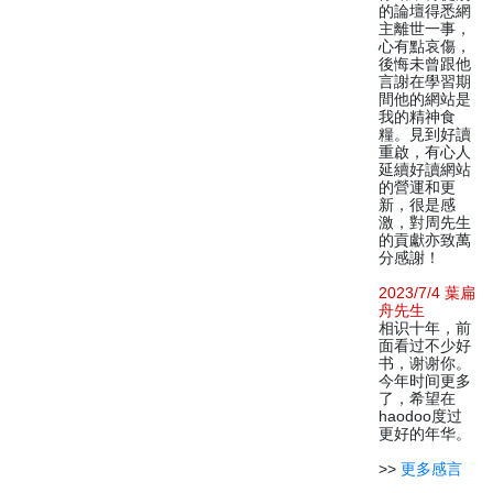
的論壇得悉網
主離世一事，
心有點哀傷，
後悔未曾跟他
言謝在學習期
間他的網站是
我的精神食
糧。見到好讀
重啟，有心人
延續好讀網站
的營運和更
新，很是感
激，對周先生
的貢獻亦致萬
分感謝！
2023/7/4 葉扁
舟先生
相识十年，前
面看过不少好
书，谢谢你。
今年时间更多
了，希望在
haodoo度过
更好的年华。
>>
更多感言