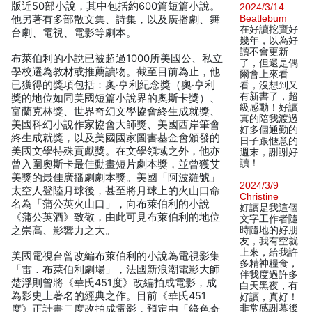
版近50部小說，其中包括約600篇短篇小說。
2024/3/14
Beatlebum
他另著有多部散文集、詩集，以及廣播劇、舞
在好讀挖寶好
台劇、電視、電影等劇本。
幾年，以為好
讀不會更新
布萊伯利的小說已被超過1000所美國公、私立
了，但還是偶
學校選為教材或推薦讀物。截至目前為止，他
爾會上來看
已獲得的獎項包括：奧‧亨利紀念獎（奧‧亨利
看，沒想到又
有新書了，超
獎的地位如同美國短篇小說界的奧斯卡獎）、
級感動！好讀
富蘭克林獎、世界奇幻文學協會終生成就獎、
真的陪我渡過
美國科幻小說作家協會大師獎、美國西岸筆會
好多個通勤的
終生成就獎，以及美國國家圖書基金會頒發的
日子跟愜意的
美國文學特殊貢獻獎。在文學領域之外，他亦
週末，謝謝好
讀！
曾入圍奧斯卡最佳動畫短片劇本獎，並曾獲艾
美獎的最佳廣播劇劇本獎。美國「阿波羅號」
2024/3/9
太空人登陸月球後，甚至將月球上的火山口命
Christine
名為「蒲公英火山口」，向布萊伯利的小說
好讀是我這個
《蒲公英酒》致敬，由此可見布萊伯利的地位
文字工作者隨
之崇高、影響力之大。
時隨地的好朋
友，我有空就
上來，給我許
美國電視台曾改編布萊伯利的小說為電視影集
多精神糧食，
「雷．布萊伯利劇場」，法國新浪潮電影大師
伴我度過許多
楚浮則曾將《華氏451度》改編拍成電影，成
白天黑夜，有
為影史上著名的經典之作。目前《華氏451
好讀，真好！
非常感謝幕後
度》正計畫二度改拍成電影，預定由「綠色奇