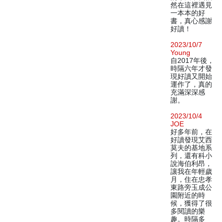
然在這裡遇見
一本本的好
書，真心感謝
好讀！
2023/10/7
Young
自2017年後，
時隔六年才發
現好讀又開始
運作了，真的
充滿深深感
謝。
2023/10/4
JOE
好多年前，在
好讀發現艾西
莫夫的基地系
列，還有科小
說海伯利昂，
讓我在年輕歲
月，住在忠孝
東路旁玉成公
園附近的時
候，獲得了很
多閱讀的樂
趣。時隔多