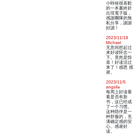
小時候很喜歡
的一本書終於
出現電子版，
感謝團隊的無
私分享，謝謝
好讀！
2023/11/18
Michael
无意间想起过
来好读怀念一
下。竟然是惊
喜！好读活过
来了！感恩 感
谢。
2023/11/5
angsila
每周上好读看
看是否有新
书，这已经成
了一个习惯。
这种陪伴是一
种舒服的，充
满确定感的安
心。感谢好
读。