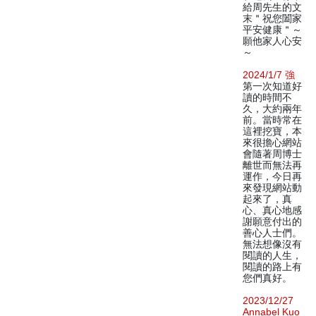
給周先生的文
末＂祝您闔家
平安健康＂～
願他家人心安
～
2024/1/7 強
第一次知道好
讀的時間不
久，大約兩年
前。當時常在
這裡挖寶，本
來很擔心網站
會隨著周博士
離世而無法再
運作，今日再
來發現網站動
起來了，真
心、真心地感
謝願意付出的
善心人士們。
無法想像沒有
閱讀的人生，
閱讀的路上有
您們真好。
2023/12/27
Annabel Kuo