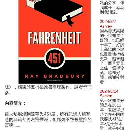
私的分享，伴
我成长，感动
到我泪流。
2024/9/7
Ashley
因為尋找高陽
的小說知道了
好讀，也已經
十年了。好讀
上高陽的小說
也慢慢地持續
更新，越來越
全，而且質量
上佳，值得珍
藏。感謝好
讀！感謝校對
者！
版》，感謝邱五掃描原書整理製作。譯者于而
2024/6/14
彥。
Skelen
第一次知道好
內容簡介：
讀是在2011
年，還記得那
當火焰燃燒到達華氏451度，所有記錄人類智
時身在外國的
我要找<那些
慧的典籍都將灰飛煙滅，但卻燒不毀被壓抑的
年>是十分困
靈魂……
難，就是好讀