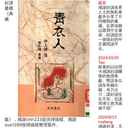
好讀
蘇菲
感謝好讀各界
書櫃
人士的無私奉
《典
獻并分享了不
藏
同種類的書
藏。在異地難
以購買中文書
籍，好讀提供
一個很好的中
文書閱讀平
台。
2024/10/20
Tao
粗暴的以信用
卡感謝好讀團
隊的無償奉
獻。懇請各位
讀友有錢出
錢，有力出
力，讓好讀生
生不息，也讓
周博士恩澤廣
被不熄°
2024/9/13
版》，感謝chin223提供掃描檔。感謝
maliang
sue1289按掃描檔整理製作。
感谢好读，无