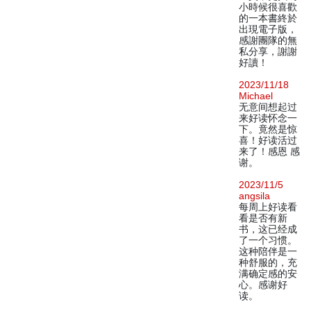
小時候很喜歡
的一本書終於
出現電子版，
感謝團隊的無
私分享，謝謝
好讀！
2023/11/18
Michael
无意间想起过
来好读怀念一
下。竟然是惊
喜！好读活过
来了！感恩 感
谢。
2023/11/5
angsila
每周上好读看
看是否有新
书，这已经成
了一个习惯。
这种陪伴是一
种舒服的，充
满确定感的安
心。感谢好
读。