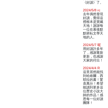
《好讀》了。
2024/5/8 rc
去年偶然發現
好讀，覺得這
裡根本是寶藏
天地！謝謝每
一位在幕後默
默耕耘文學天
地的人。
2024/5/7 呢
用好讀許多年
了，感謝重新
更新，也感謝
大家的付出！
2024/4/4 R
這里居然能找
到哈維爾．西
耶拉的書！驚
喜萬分！希望
能讀到更多這
位歷史小說大
師的作品！感
恩每一位好讀
團隊！