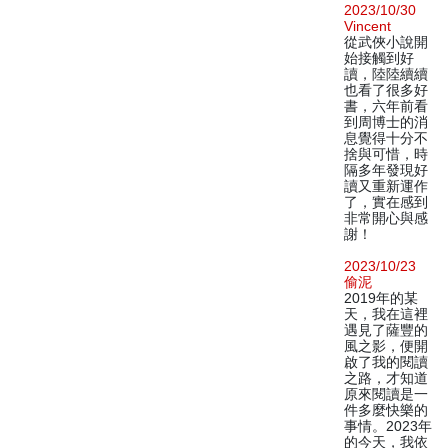
2023/10/30
Vincent
從武俠小說開
始接觸到好
讀，陸陸續續
也看了很多好
書，六年前看
到周博士的消
息覺得十分不
捨與可惜，時
隔多年發現好
讀又重新運作
了，實在感到
非常開心與感
謝！
2023/10/23
偷泥
2019年的某
天，我在這裡
遇見了薩豐的
風之影，便開
啟了我的閱讀
之路，才知道
原來閱讀是一
件多麼快樂的
事情。2023年
的今天，我依