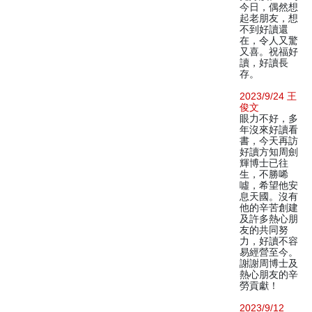
今日，偶然想
起老朋友，想
不到好讀還
在，令人又驚
又喜。祝福好
讀，好讀長
存。
2023/9/24 王
俊文
眼力不好，多
年沒來好讀看
書，今天再訪
好讀方知周劍
輝博士已往
生，不勝唏
噓，希望他安
息天國。沒有
他的辛苦創建
及許多熱心朋
友的共同努
力，好讀不容
易經營至今。
謝謝周博士及
熱心朋友的辛
勞貢獻！
2023/9/12