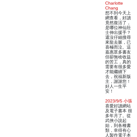
Charlotte
Chang
想不到今天上
網查看，好讀
竟然復活了，
是哪位神仙壯
士伸出援手？
還沒仔細搜尋
來龍去脈，已
喜極而泣。這
嘉惠眾多書友
但卻無啥收益
的苦工，真的
需要有很多愛
才能繼續下
去，祝福新版
主，謝謝您！
好人一生平
安！
2023/9/5 小張
喜愛好讀網站
及電子書本 很
多年月了。從
武俠小說起
始，到各種書
類，幸得有心
人製作電子本