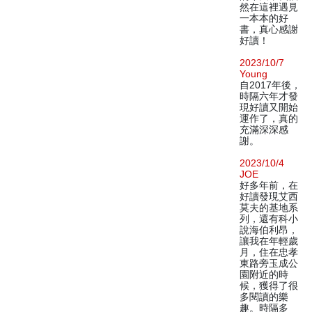
然在這裡遇見
一本本的好
書，真心感謝
好讀！
2023/10/7
Young
自2017年後，
時隔六年才發
現好讀又開始
運作了，真的
充滿深深感
謝。
2023/10/4
JOE
好多年前，在
好讀發現艾西
莫夫的基地系
列，還有科小
說海伯利昂，
讓我在年輕歲
月，住在忠孝
東路旁玉成公
園附近的時
候，獲得了很
多閱讀的樂
趣。時隔多