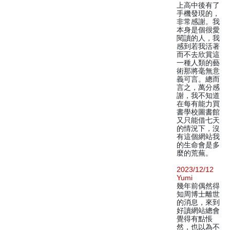
上高中後有了
手機發現的，
非常感謝。我
本身是個很愛
閱讀的人，我
感到若我活著
而不去欣賞這
一種人類的藝
術那將毫無意
義可言。總而
言之，萬分感
謝，我不知道
在每有能力買
書學校圖書館
又只能借七天
的情況下，沒
有這個網站我
的生命會是多
麼的荒蕪。
2023/12/12
Yumi
幾年前偶然得
知周博士離世
的消息，來到
好讀網站總會
覺得有點悵
然，也以為不