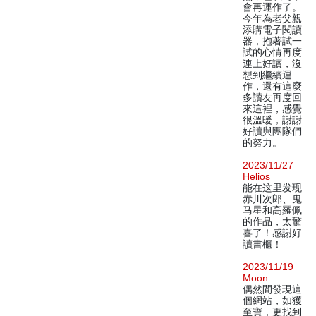
會再運作了。
今年為老父親
添購電子閱讀
器，抱著試一
試的心情再度
連上好讀，沒
想到繼續運
作，還有這麼
多讀友再度回
來這裡，感覺
很溫暖，謝謝
好讀與團隊們
的努力。
2023/11/27
Helios
能在这里发现
赤川次郎、鬼
马星和高羅佩
的作品，太驚
喜了！感謝好
讀書櫃！
2023/11/19
Moon
偶然間發現這
個網站，如獲
至寶，更找到