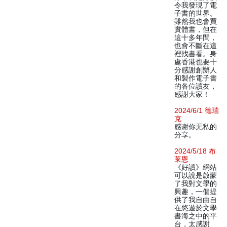
令我發現了電
子書的世界。
雖然我也會買
實體書，但在
這十多年間，
也會不斷在這
裡找書看。身
處香港也要十
分感謝創辦人
和製作電子書
的各位讀友，
感謝大家！
2024/6/1 德瑞
克
感谢你无私的
分享。
2024/5/18 布
莱恩
《好讀》網站
可以說是啟蒙
了我對文學的
興趣，一個提
供了我自由自
在悠遊於文學
書海之中的平
台，太感謝