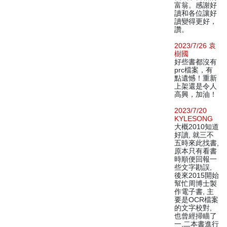
富翁。感謝好
讀和各位讓好
讀變得更好，
讚。
2023/7/26 袁
樹國
好些書都沒有
prc檔案，有
點遺憾！重新
上架還是令人
高興，加油！
2023/7/20
KYLESONG
大概2010知道
好讀, 就三不
五時來此找書,
原本只有看書
時順便回報一
些文字勘誤,
後來2015開始
幫忙周博士製
作電子書, 主
要是OCR檔案
的文字校對,
也曾經掃瞄了
一,二本書進行