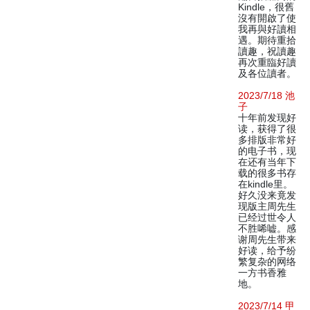
Kindle，很舊
沒有開啟了使
我再與好讀相
遇。期待重拾
讀趣，祝讀趣
再次重臨好讀
及各位讀者。
2023/7/18 池
子
十年前发现好
读，获得了很
多排版非常好
的电子书，现
在还有当年下
载的很多书存
在kindle里。
好久没来竟发
现版主周先生
已经过世令人
不胜唏嘘。感
谢周先生带来
好读，给予纷
繁复杂的网络
一方书香雅
地。
2023/7/14 甲