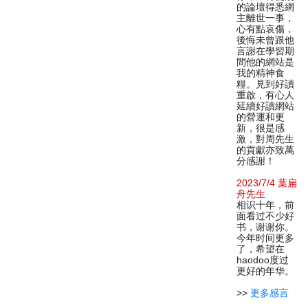
的論壇得悉網
主離世一事，
心有點哀傷，
後悔未曾跟他
言謝在學習期
間他的網站是
我的精神食
糧。見到好讀
重啟，有心人
延續好讀網站
的營運和更
新，很是感
激，對周先生
的貢獻亦致萬
分感謝！
2023/7/4 葉扁
舟先生
相识十年，前
面看过不少好
书，谢谢你。
今年时间更多
了，希望在
haodoo度过
更好的年华。
>>
更多感言