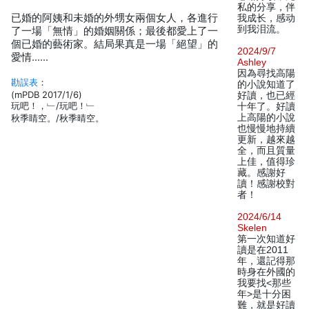
私的分享，伴
已婚的阿姨和未婚的外甥女兩個女人，各進行
我成长，感动
到我泪流。
了一場「無情」的婚姻關係；最後都愛上了一
個已婚的藝術家。結局果真是一場「絕望」的
2024/9/7
愛情……
Ashley
因為尋找高陽
勘誤表
：
的小說知道了
(mPDB 2017/1/6)
好讀，也已經
玩吧！，﹂/玩吧！﹂
十年了。好讀
上高陽的小說
秋季睛空。/秋季晴空。
也慢慢地持續
更新，越來越
全，而且質量
上佳，值得珍
藏。感謝好
讀！感謝校對
者！
2024/6/14
Skelen
第一次知道好
讀是在2011
年，還記得那
時身在外國的
我要找<那些
年>是十分困
難，就是好讀