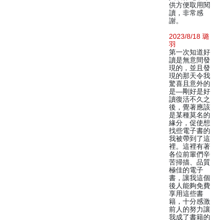
供方便取用閱
讀，非常感
謝。
2023/8/18 璐
羽
第一次知道好
讀是無意間發
現的，並且發
現的那天令我
驚喜且意外的
是—剛好是好
讀復活不久之
後，覺著應該
是某種莫名的
緣分，促使想
找些電子書的
我被帶到了這
裡。這裡有著
各位前輩們辛
苦掃描、品質
極佳的電子
書，讓我這個
後人能夠免費
享用這些書
籍，十分感激
前人的努力讓
我成了書籍的