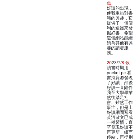
魚
好讀的出現，
使我重措對書
籍的興趣，它
提供了一個便
利的途徑來發
掘好書，希望
這個網站能繼
續為其他有興
趣的讀者服
務。
2023/7/8 歌
讀書時期用
pocket pc 看
書持資源發現
了好讀，然後
好讀一直陪伴
我至大學畢業
然後踏足社
會。雖然工作
事忙，但是上
好讀網閒逛看
黃河散文已成
一種習慣，直
至發現好讀不
再更新，繼而
停站，再從別