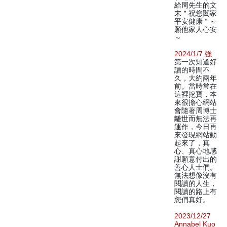
給周先生的文
末＂祝您闔家
平安健康＂～
願他家人心安
～
2024/1/7 強
第一次知道好
讀的時間不
久，大約兩年
前。當時常在
這裡挖寶，本
來很擔心網站
會隨著周博士
離世而無法再
運作，今日再
來發現網站動
起來了，真
心、真心地感
謝願意付出的
善心人士們。
無法想像沒有
閱讀的人生，
閱讀的路上有
您們真好。
2023/12/27
Annabel Kuo