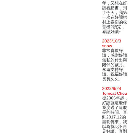
年，又想在好
讀看點書，到
了今天，我第
一次在好讀把
村上春樹的收
音機2讀完，
感謝好讀~
2023/10/3
snow
非常喜歡好
讀，感謝好讀
無私的付出與
陪伴的歲月。
永遠支持好
讀。祝福好讀
長長久久。
2023/9/24
Tomcat Chou
從2006年起，
好讀就這麼伴
我度過了這麼
長的時間。直
到2017.12的
噩耗傳來，我
以為就此不再
見好讀。直到