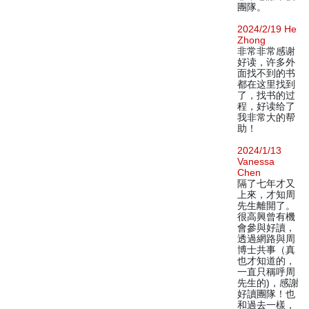
團隊。
2024/2/19 He
Zhong
非常非常感谢
好读，许多外
面找不到的书
都在这里找到
了，找书的过
程，好读给了
我非常大的帮
助！
2024/1/13
Vanessa
Chen
隔了七年才又
上來，才知周
先生離開了。
很高興曾有機
會參與好讀，
透過網路與周
博士共事（真
也才知道的，
一直只稱呼周
先生的)，感謝
好讀團隊！也
和過去一樣，