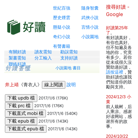
搜尋好讀 -
世紀百強
隨身智囊
Google
歷史煙雲
武俠小說
懸疑小說
言情小說
好讀第25年
了
。
奇幻小說
小說園地
有好讀真好，
有你也真好。
有聲書籍
但不知遍及各
有關好讀
讀友需知
勘誤需知
地的你，究竟
有多少。若你
製書需知
分工輸入
支持好讀
從未或很久沒
聯絡好讀
贊助過好讀，
小說園地 書目
請按這裡
，贊
助好讀也讓我
們知道你的鼓
井上靖
《青衣人》
說明
勵與支持。
2024/12/3 小
2017/1/6 (176K)
黄
2017/1/6 (176K)
前人栽树，后
人乘凉。感谢
2017/1/6 (540K)
好读网站，感
2017/1/6 (143K)
谢所有的故
事。
2017/1/6 (143K)
2024/10/22