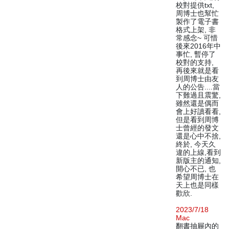
校對提供txt,
周博士也幫忙
製作了電子書
格式上架, 非
常感念~ 可惜
後來2016年中
事忙, 暫停了
校對的支持,
再後來就是看
到周博士由友
人的公告....當
下難過且震驚,
雖然還是偶而
會上好讀看看,
但是看到周博
士曾經的發文
還是心中不捨,
終於, 今天久
違的上線,看到
新版主的通知,
開心不已, 也
希望周博士在
天上也是同樣
歡欣.
2023/7/18
Mac
翻書抽屜內的