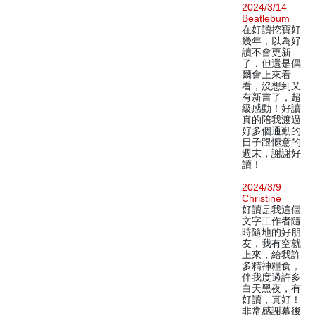
2024/3/14
Beatlebum
在好讀挖寶好
幾年，以為好
讀不會更新
了，但還是偶
爾會上來看
看，沒想到又
有新書了，超
級感動！好讀
真的陪我渡過
好多個通勤的
日子跟愜意的
週末，謝謝好
讀！
2024/3/9
Christine
好讀是我這個
文字工作者隨
時隨地的好朋
友，我有空就
上來，給我許
多精神糧食，
伴我度過許多
白天黑夜，有
好讀，真好！
非常感謝幕後