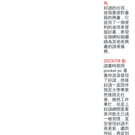
魚
好讀的出現，
使我重措對書
籍的興趣，它
提供了一個便
利的途徑來發
掘好書，希望
這個網站能繼
續為其他有興
趣的讀者服
務。
2023/7/8 歌
讀書時期用
pocket pc 看
書持資源發現
了好讀，然後
好讀一直陪伴
我至大學畢業
然後踏足社
會。雖然工作
事忙，但是上
好讀網閒逛看
黃河散文已成
一種習慣，直
至發現好讀不
再更新，繼而
停站，再從別