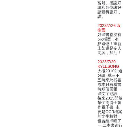
富翁。感謝好
讀和各位讓好
讀變得更好，
讚。
2023/7/26 袁
樹國
好些書都沒有
prc檔案，有
點遺憾！重新
上架還是令人
高興，加油！
2023/7/20
KYLESONG
大概2010知道
好讀, 就三不
五時來此找書,
原本只有看書
時順便回報一
些文字勘誤,
後來2015開始
幫忙周博士製
作電子書, 主
要是OCR檔案
的文字校對,
也曾經掃瞄了
一,二本書進行