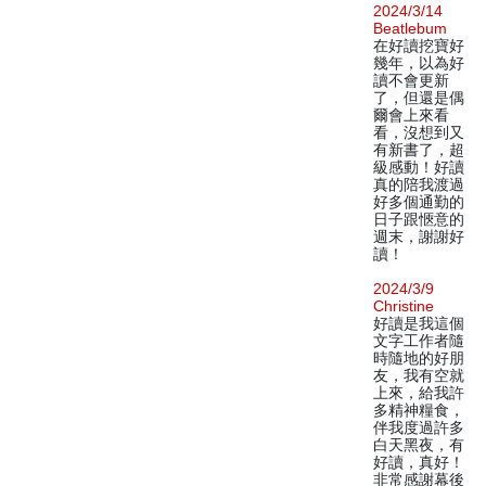
2024/3/14
Beatlebum
在好讀挖寶好
幾年，以為好
讀不會更新
了，但還是偶
爾會上來看
看，沒想到又
有新書了，超
級感動！好讀
真的陪我渡過
好多個通勤的
日子跟愜意的
週末，謝謝好
讀！
2024/3/9
Christine
好讀是我這個
文字工作者隨
時隨地的好朋
友，我有空就
上來，給我許
多精神糧食，
伴我度過許多
白天黑夜，有
好讀，真好！
非常感謝幕後