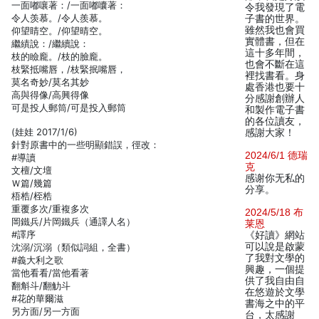
一面嘟嚷著：/一面嘟囔著：
令我發現了電
令人羡慕。/令人羨慕。
子書的世界。
雖然我也會買
仰望睛空。/仰望晴空。
實體書，但在
繼績說：/繼續說：
這十多年間，
枝的瞼龐。/枝的臉龐。
也會不斷在這
枝緊抵嘴唇，/枝緊抿嘴唇，
裡找書看。身
莫名奇妙/莫名其妙
處香港也要十
高與得像/高興得像
分感謝創辦人
可是投人郵筒/可是投入郵筒
和製作電子書
的各位讀友，
(娃娃 2017/1/6)
感謝大家！
針對原書中的一些明顯錯誤，徑改：
2024/6/1 德瑞
#導讀
克
文檀/文壇
感谢你无私的
Ｗ篇/幾篇
分享。
梧梏/桎梏
重覆多次/重複多次
2024/5/18 布
岡鐵兵/片岡鐵兵（通譯人名）
莱恩
#譯序
《好讀》網站
可以說是啟蒙
沈溺/沉溺（類似詞組，全書）
了我對文學的
#義大利之歌
興趣，一個提
當他看看/當他看著
供了我自由自
翻斛斗/翻觔斗
在悠遊於文學
#花的華爾滋
書海之中的平
另方面/另一方面
台，太感謝