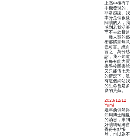
上高中後有了
手機發現的，
非常感謝。我
本身是個很愛
閱讀的人，我
感到若我活著
而不去欣賞這
一種人類的藝
術那將毫無意
義可言。總而
言之，萬分感
謝，我不知道
在每有能力買
書學校圖書館
又只能借七天
的情況下，沒
有這個網站我
的生命會是多
麼的荒蕪。
2023/12/12
Yumi
幾年前偶然得
知周博士離世
的消息，來到
好讀網站總會
覺得有點悵
然，也以為不