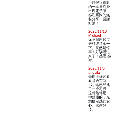
小時候很喜歡
的一本書終於
出現電子版，
感謝團隊的無
私分享，謝謝
好讀！
2023/11/18
Michael
无意间想起过
来好读怀念一
下。竟然是惊
喜！好读活过
来了！感恩 感
谢。
2023/11/5
angsila
每周上好读看
看是否有新
书，这已经成
了一个习惯。
这种陪伴是一
种舒服的，充
满确定感的安
心。感谢好
读。