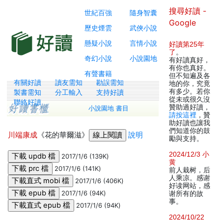
搜尋好讀 -
世紀百強
隨身智囊
Google
歷史煙雲
武俠小說
懸疑小說
言情小說
好讀第25年
了
。
奇幻小說
小說園地
有好讀真好，
有你也真好。
有聲書籍
但不知遍及各
有關好讀
讀友需知
勘誤需知
地的你，究竟
有多少。若你
製書需知
分工輸入
支持好讀
從未或很久沒
聯絡好讀
贊助過好讀，
小說園地 書目
請按這裡
，贊
助好讀也讓我
們知道你的鼓
川端康成
《花的華爾滋》
說明
勵與支持。
2024/12/3 小
2017/1/6 (139K)
黄
2017/1/6 (141K)
前人栽树，后
人乘凉。感谢
2017/1/6 (406K)
好读网站，感
2017/1/6 (94K)
谢所有的故
事。
2017/1/6 (94K)
2024/10/22