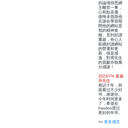
的論壇得悉網
主離世一事，
心有點哀傷，
後悔未曾跟他
言謝在學習期
間他的網站是
我的精神食
糧。見到好讀
重啟，有心人
延續好讀網站
的營運和更
新，很是感
激，對周先生
的貢獻亦致萬
分感謝！
2023/7/4 葉扁
舟先生
相识十年，前
面看过不少好
书，谢谢你。
今年时间更多
了，希望在
haodoo度过
更好的年华。
>>
更多感言