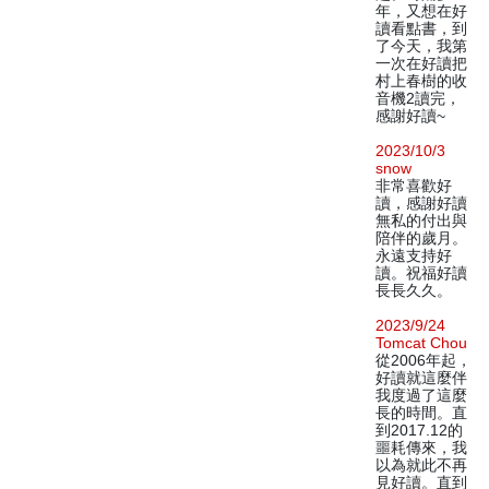
年，又想在好
讀看點書，到
了今天，我第
一次在好讀把
村上春樹的收
音機2讀完，
感謝好讀~
2023/10/3
snow
非常喜歡好
讀，感謝好讀
無私的付出與
陪伴的歲月。
永遠支持好
讀。祝福好讀
長長久久。
2023/9/24
Tomcat Chou
從2006年起，
好讀就這麼伴
我度過了這麼
長的時間。直
到2017.12的
噩耗傳來，我
以為就此不再
見好讀。直到