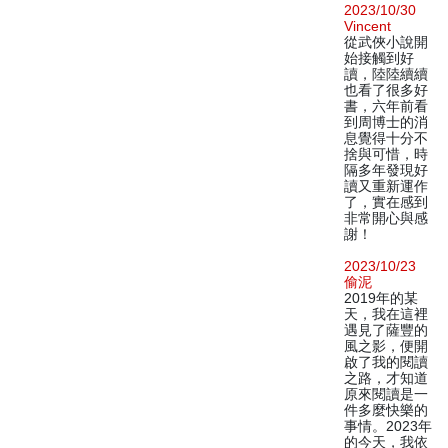
2023/10/30
Vincent
從武俠小說開
始接觸到好
讀，陸陸續續
也看了很多好
書，六年前看
到周博士的消
息覺得十分不
捨與可惜，時
隔多年發現好
讀又重新運作
了，實在感到
非常開心與感
謝！
2023/10/23
偷泥
2019年的某
天，我在這裡
遇見了薩豐的
風之影，便開
啟了我的閱讀
之路，才知道
原來閱讀是一
件多麼快樂的
事情。2023年
的今天，我依