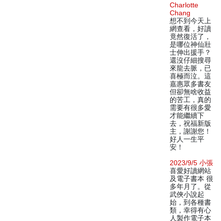
Charlotte
Chang
想不到今天上
網查看，好讀
竟然復活了，
是哪位神仙壯
士伸出援手？
還沒仔細搜尋
來龍去脈，已
喜極而泣。這
嘉惠眾多書友
但卻無啥收益
的苦工，真的
需要有很多愛
才能繼續下
去，祝福新版
主，謝謝您！
好人一生平
安！
2023/9/5 小張
喜愛好讀網站
及電子書本 很
多年月了。從
武俠小說起
始，到各種書
類，幸得有心
人製作電子本