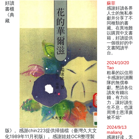
好讀
蘇菲
感謝好讀各界
書櫃
人士的無私奉
《典
獻并分享了不
藏
同種類的書
藏。在異地難
以購買中文書
籍，好讀提供
一個很好的中
文書閱讀平
台。
2024/10/20
Tao
粗暴的以信用
卡感謝好讀團
隊的無償奉
獻。懇請各位
讀友有錢出
錢，有力出
力，讓好讀生
生不息，也讓
周博士恩澤廣
被不熄°
2024/9/13
版》。感謝chin223提供掃描檔（臺灣久大文
maliang
化1989年11月初版）。感謝娃娃OCR整理製
感谢好读，无