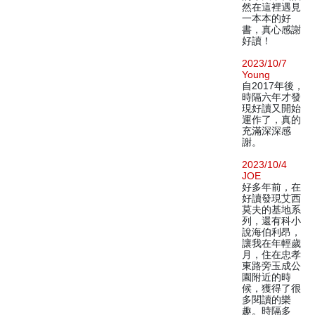
然在這裡遇見
一本本的好
書，真心感謝
好讀！
2023/10/7
Young
自2017年後，
時隔六年才發
現好讀又開始
運作了，真的
充滿深深感
謝。
2023/10/4
JOE
好多年前，在
好讀發現艾西
莫夫的基地系
列，還有科小
說海伯利昂，
讓我在年輕歲
月，住在忠孝
東路旁玉成公
園附近的時
候，獲得了很
多閱讀的樂
趣。時隔多