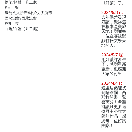
拐仗/拐杖（凡二處）
《好讀》了。
#日 雀
2024/5/8 rc
緣於丈大所帶/緣於丈夫所帶
去年偶然發現
因叱沒留/因此沒留
好讀，覺得這
#朝 雲
裡根本是寶藏
白晰/白皙（凡二處）
天地！謝謝每
一位在幕後默
默耕耘文學天
地的人。
2024/5/7 呢
用好讀許多年
了，感謝重新
更新，也感謝
大家的付出！
2024/4/4 R
這里居然能找
到哈維爾．西
耶拉的書！驚
喜萬分！希望
能讀到更多這
位歷史小說大
師的作品！感
恩每一位好讀
團隊！