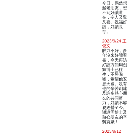
今日，偶然想
起老朋友，想
不到好讀還
在，令人又驚
又喜。祝福好
讀，好讀長
存。
2023/9/24 王
俊文
眼力不好，多
年沒來好讀看
書，今天再訪
好讀方知周劍
輝博士已往
生，不勝唏
噓，希望他安
息天國。沒有
他的辛苦創建
及許多熱心朋
友的共同努
力，好讀不容
易經營至今。
謝謝周博士及
熱心朋友的辛
勞貢獻！
2023/9/12