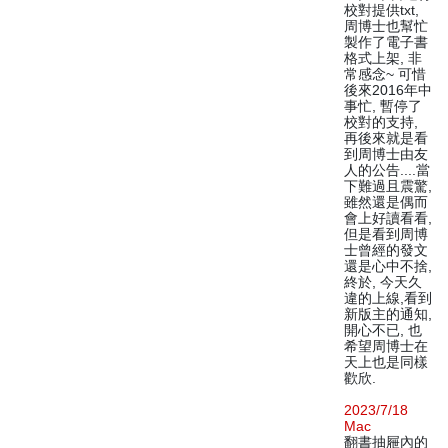
校對提供txt,
周博士也幫忙
製作了電子書
格式上架, 非
常感念~ 可惜
後來2016年中
事忙, 暫停了
校對的支持,
再後來就是看
到周博士由友
人的公告....當
下難過且震驚,
雖然還是偶而
會上好讀看看,
但是看到周博
士曾經的發文
還是心中不捨,
終於, 今天久
違的上線,看到
新版主的通知,
開心不已, 也
希望周博士在
天上也是同樣
歡欣.
2023/7/18
Mac
翻書抽屜內的