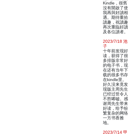
Kindle，很舊
沒有開啟了使
我再與好讀相
遇。期待重拾
讀趣，祝讀趣
再次重臨好讀
及各位讀者。
2023/7/18 池
子
十年前发现好
读，获得了很
多排版非常好
的电子书，现
在还有当年下
载的很多书存
在kindle里。
好久没来竟发
现版主周先生
已经过世令人
不胜唏嘘。感
谢周先生带来
好读，给予纷
繁复杂的网络
一方书香雅
地。
2023/7/14 甲