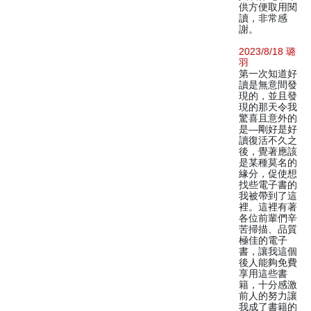
供方便取用閱
讀，非常感
謝。
2023/8/18 璐
羽
第一次知道好
讀是無意間發
現的，並且發
現的那天令我
驚喜且意外的
是—剛好是好
讀復活不久之
後，覺著應該
是某種莫名的
緣分，促使想
找些電子書的
我被帶到了這
裡。這裡有著
各位前輩們辛
苦掃描、品質
極佳的電子
書，讓我這個
後人能夠免費
享用這些書
籍，十分感激
前人的努力讓
我成了書籍的