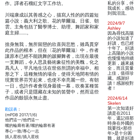
作。譯者石榴紅文字工作坊。
私的分享，伴
我成长，感动
到我泪流。
川端康成以其善感之心，描寫人性的的四篇短
篇小說：義大利之歌、花的華爾滋、日雀、朝
2024/9/7
雲。主角包括了醫學博士、助理、舞蹈家和家
Ashley
庭主婦……。
因為尋找高陽
的小說知道了
好讀，也已經
捨身無我，無所留戀的欣喜與悲愁，雖爲貫穿
十年了。好讀
此作品的根本，但在〈花的華爾滋〉中，作者
上高陽的小說
讓原本已經不能跳舞的跛腳舞者，出現在最後
也慢慢地持續
一支舞蹈，令人思及藝術象征性的美醜，化之
更新，越來越
爲凡人，平凡地生活在世俗所謂的幸福中。相
全，而且質量
上佳，值得珍
形之下，這種無情的場合，使得天地間有情的
藏。感謝好
現實世界芬芳起來，也使不幸亮麗一些。有朝
讀！感謝校對
一日，也許作者會現身最後一幕，吹奏某種笛
者！
子，或者只是隱藏在未知的笛聲中，然而這些
作品的餘韻永無止盡。
2024/6/14
Skelen
第一次知道好
勘誤表
：
讀是在2011
(mPDB 2017/1/6)
年，還記得那
他捫這一/他們這一
時身在外國的
嘴的輪廊有著/嘴的輪廓有著
我要找<那些
專心一致/專心一志
年>是十分困
插人星枝/插入星枝
難，就是好讀