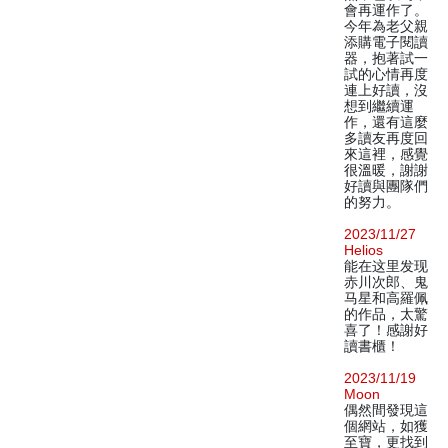
會再運作了。
今年為老父親
添購電子閱讀
器，抱著試一
試的心情再度
連上好讀，沒
想到繼續運
作，還有這麼
多讀友再度回
來這裡，感覺
很溫暖，謝謝
好讀與團隊們
的努力。
2023/11/27
Helios
能在这里发现
赤川次郎、鬼
马星和高羅佩
的作品，太驚
喜了！感謝好
讀書櫃！
2023/11/19
Moon
偶然間發現這
個網站，如獲
至寶，更找到