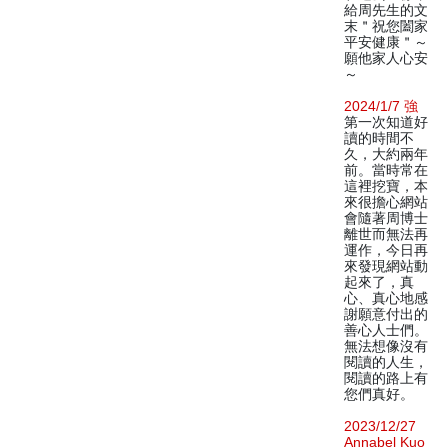
給周先生的文
末＂祝您闔家
平安健康＂～
願他家人心安
～
2024/1/7 強
第一次知道好
讀的時間不
久，大約兩年
前。當時常在
這裡挖寶，本
來很擔心網站
會隨著周博士
離世而無法再
運作，今日再
來發現網站動
起來了，真
心、真心地感
謝願意付出的
善心人士們。
無法想像沒有
閱讀的人生，
閱讀的路上有
您們真好。
2023/12/27
Annabel Kuo