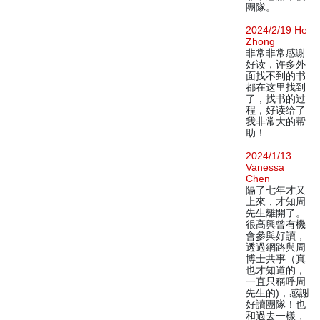
團隊。
2024/2/19 He
Zhong
非常非常感谢
好读，许多外
面找不到的书
都在这里找到
了，找书的过
程，好读给了
我非常大的帮
助！
2024/1/13
Vanessa
Chen
隔了七年才又
上來，才知周
先生離開了。
很高興曾有機
會參與好讀，
透過網路與周
博士共事（真
也才知道的，
一直只稱呼周
先生的)，感謝
好讀團隊！也
和過去一樣，