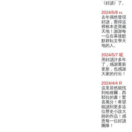
《好讀》了。
2024/5/8 rc
去年偶然發現
好讀，覺得這
裡根本是寶藏
天地！謝謝每
一位在幕後默
默耕耘文學天
地的人。
2024/5/7 呢
用好讀許多年
了，感謝重新
更新，也感謝
大家的付出！
2024/4/4 R
這里居然能找
到哈維爾．西
耶拉的書！驚
喜萬分！希望
能讀到更多這
位歷史小說大
師的作品！感
恩每一位好讀
團隊！