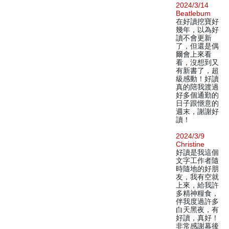
2024/3/14
Beatlebum
在好讀挖寶好
幾年，以為好
讀不會更新
了，但還是偶
爾會上來看
看，沒想到又
有新書了，超
級感動！好讀
真的陪我渡過
好多個通勤的
日子跟愜意的
週末，謝謝好
讀！
2024/3/9
Christine
好讀是我這個
文字工作者隨
時隨地的好朋
友，我有空就
上來，給我許
多精神糧食，
伴我度過許多
白天黑夜，有
好讀，真好！
非常感謝幕後