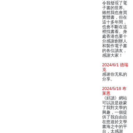
令我發現了電
子書的世界。
雖然我也會買
實體書，但在
這十多年間，
也會不斷在這
裡找書看。身
處香港也要十
分感謝創辦人
和製作電子書
的各位讀友，
感謝大家！
2024/6/1 德瑞
克
感谢你无私的
分享。
2024/5/18 布
莱恩
《好讀》網站
可以說是啟蒙
了我對文學的
興趣，一個提
供了我自由自
在悠遊於文學
書海之中的平
台，太感謝