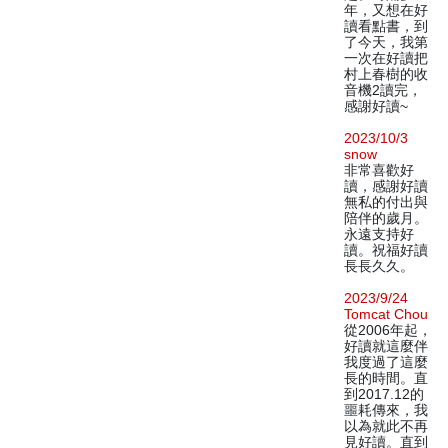
年，又想在好
讀看點書，到
了今天，我第
一次在好讀把
村上春樹的收
音機2讀完，
感謝好讀~
2023/10/3
snow
非常喜歡好
讀，感謝好讀
無私的付出與
陪伴的歲月。
永遠支持好
讀。祝福好讀
長長久久。
2023/9/24
Tomcat Chou
從2006年起，
好讀就這麼伴
我度過了這麼
長的時間。直
到2017.12的
噩耗傳來，我
以為就此不再
見好讀。直到