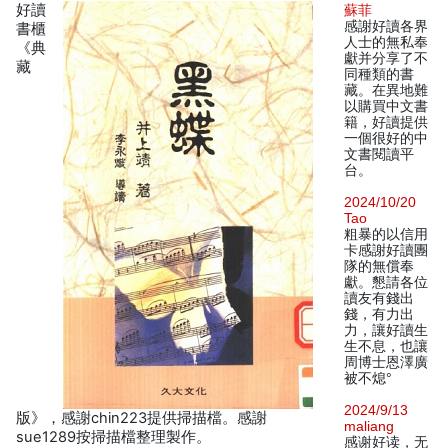
好讀
蘇菲
感謝好讀各界
書櫃
人士的無私奉
《典
獻并分享了不
藏
同種類的書
藏。在異地難
以購買中文書
籍，好讀提供
一個很好的中
文書閱讀平
台。
2024/10/20
Tao
粗暴的以信用
卡感謝好讀團
隊的無償奉
獻。懇請各位
讀友有錢出
錢，有力出
力，讓好讀生
生不息，也讓
周博士恩澤廣
被不熄°
2024/9/13
版》，感謝chin223提供掃描檔。感謝
maliang
sue1289按掃描檔整理製作。
感谢好读，无