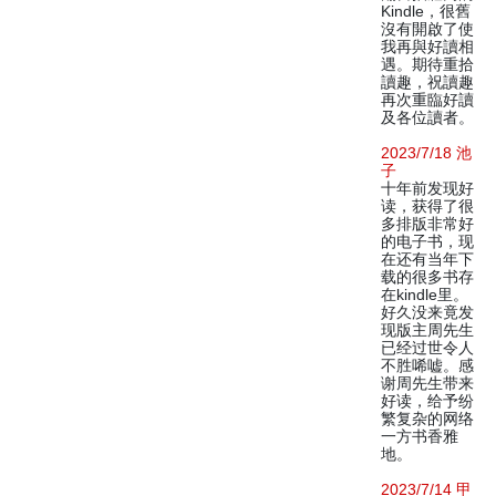
Kindle，很舊
沒有開啟了使
我再與好讀相
遇。期待重拾
讀趣，祝讀趣
再次重臨好讀
及各位讀者。
2023/7/18 池
子
十年前发现好
读，获得了很
多排版非常好
的电子书，现
在还有当年下
载的很多书存
在kindle里。
好久没来竟发
现版主周先生
已经过世令人
不胜唏嘘。感
谢周先生带来
好读，给予纷
繁复杂的网络
一方书香雅
地。
2023/7/14 甲