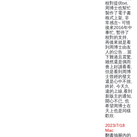
校對提供txt,
周博士也幫忙
製作了電子書
格式上架, 非
常感念~ 可惜
後來2016年中
事忙, 暫停了
校對的支持,
再後來就是看
到周博士由友
人的公告....當
下難過且震驚,
雖然還是偶而
會上好讀看看,
但是看到周博
士曾經的發文
還是心中不捨,
終於, 今天久
違的上線,看到
新版主的通知,
開心不已, 也
希望周博士在
天上也是同樣
歡欣.
2023/7/18
Mac
翻書抽屜內的