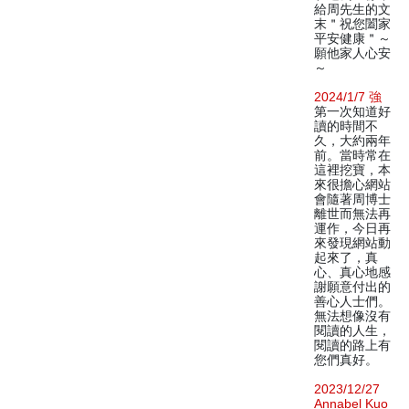
給周先生的文
末＂祝您闔家
平安健康＂～
願他家人心安
～
2024/1/7 強
第一次知道好
讀的時間不
久，大約兩年
前。當時常在
這裡挖寶，本
來很擔心網站
會隨著周博士
離世而無法再
運作，今日再
來發現網站動
起來了，真
心、真心地感
謝願意付出的
善心人士們。
無法想像沒有
閱讀的人生，
閱讀的路上有
您們真好。
2023/12/27
Annabel Kuo