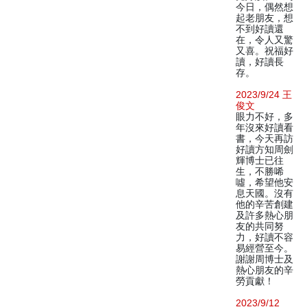
今日，偶然想
起老朋友，想
不到好讀還
在，令人又驚
又喜。祝福好
讀，好讀長
存。
2023/9/24 王
俊文
眼力不好，多
年沒來好讀看
書，今天再訪
好讀方知周劍
輝博士已往
生，不勝唏
噓，希望他安
息天國。沒有
他的辛苦創建
及許多熱心朋
友的共同努
力，好讀不容
易經營至今。
謝謝周博士及
熱心朋友的辛
勞貢獻！
2023/9/12