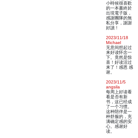
小時候很喜歡
的一本書終於
出現電子版，
感謝團隊的無
私分享，謝謝
好讀！
2023/11/18
Michael
无意间想起过
来好读怀念一
下。竟然是惊
喜！好读活过
来了！感恩 感
谢。
2023/11/5
angsila
每周上好读看
看是否有新
书，这已经成
了一个习惯。
这种陪伴是一
种舒服的，充
满确定感的安
心。感谢好
读。