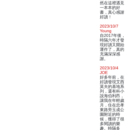
然在這裡遇見
一本本的好
書，真心感謝
好讀！
2023/10/7
Young
自2017年後，
時隔六年才發
現好讀又開始
運作了，真的
充滿深深感
謝。
2023/10/4
JOE
好多年前，在
好讀發現艾西
莫夫的基地系
列，還有科小
說海伯利昂，
讓我在年輕歲
月，住在忠孝
東路旁玉成公
園附近的時
候，獲得了很
多閱讀的樂
趣。時隔多