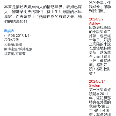
私的分享，伴
本書是描述表姐妹兩人的情感世界。表姐已嫁
我成长，感动
到我泪流。
人，卻嫌棄丈夫的粗俗，愛上生活嚴謹的水庫
專家；而表妹愛上了熱愛自然的有婦之夫。她
2024/9/7
們的結局如何……
Ashley
因為尋找高陽
勘誤表
：
的小說知道了
(mPDB 2017/1/6)
好讀，也已經
稍侯/稍候
十年了。好讀
上高陽的小說
大眼腈/眼睛
也慢慢地持續
脈博毫無/脈搏毫無
更新，越來越
紅蘿葡/紅蘿蔔
全，而且質量
上佳，值得珍
藏。感謝好
讀！感謝校對
者！
2024/6/14
Skelen
第一次知道好
讀是在2011
年，還記得那
時身在外國的
我要找<那些
年>是十分困
難，就是好讀