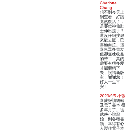
Charlotte
Chang
想不到今天上
網查看，好讀
竟然復活了，
是哪位神仙壯
士伸出援手？
還沒仔細搜尋
來龍去脈，已
喜極而泣。這
嘉惠眾多書友
但卻無啥收益
的苦工，真的
需要有很多愛
才能繼續下
去，祝福新版
主，謝謝您！
好人一生平
安！
2023/9/5 小張
喜愛好讀網站
及電子書本 很
多年月了。從
武俠小說起
始，到各種書
類，幸得有心
人製作電子本