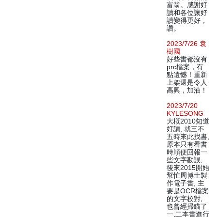
富翁。感謝好
讀和各位讓好
讀變得更好，
讚。
2023/7/26 袁
樹國
好些書都沒有
prc檔案，有
點遺憾！重新
上架還是令人
高興，加油！
2023/7/20
KYLESONG
大概2010知道
好讀, 就三不
五時來此找書,
原本只有看書
時順便回報一
些文字勘誤,
後來2015開始
幫忙周博士製
作電子書, 主
要是OCR檔案
的文字校對,
也曾經掃瞄了
一,二本書進行