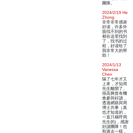
團隊。
2024/2/19 He
Zhong
非常非常感谢
好读，许多外
面找不到的书
都在这里找到
了，找书的过
程，好读给了
我非常大的帮
助！
2024/1/13
Vanessa
Chen
隔了七年才又
上來，才知周
先生離開了。
很高興曾有機
會參與好讀，
透過網路與周
博士共事（真
也才知道的，
一直只稱呼周
先生的)，感謝
好讀團隊！也
和過去一樣，