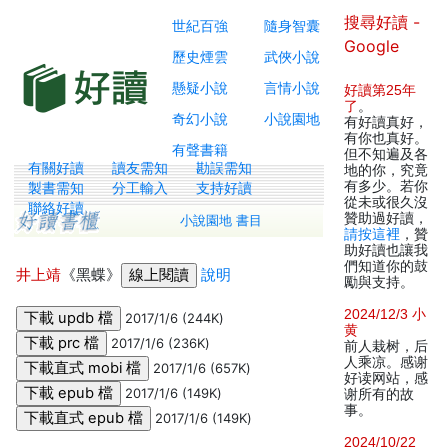
搜尋好讀 -
世紀百強
隨身智囊
Google
歷史煙雲
武俠小說
懸疑小說
言情小說
好讀第25年
了
。
奇幻小說
小說園地
有好讀真好，
有你也真好。
有聲書籍
但不知遍及各
有關好讀
讀友需知
勘誤需知
地的你，究竟
有多少。若你
製書需知
分工輸入
支持好讀
從未或很久沒
聯絡好讀
贊助過好讀，
小說園地 書目
請按這裡
，贊
助好讀也讓我
們知道你的鼓
井上靖
《黑蝶》
說明
勵與支持。
2024/12/3 小
2017/1/6 (244K)
黄
2017/1/6 (236K)
前人栽树，后
人乘凉。感谢
2017/1/6 (657K)
好读网站，感
2017/1/6 (149K)
谢所有的故
事。
2017/1/6 (149K)
2024/10/22