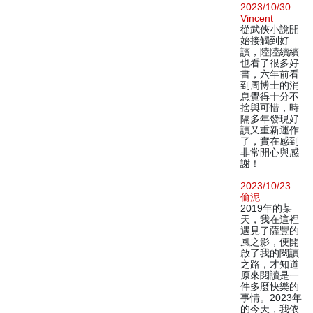
2023/10/30
Vincent
從武俠小說開
始接觸到好
讀，陸陸續續
也看了很多好
書，六年前看
到周博士的消
息覺得十分不
捨與可惜，時
隔多年發現好
讀又重新運作
了，實在感到
非常開心與感
謝！
2023/10/23
偷泥
2019年的某
天，我在這裡
遇見了薩豐的
風之影，便開
啟了我的閱讀
之路，才知道
原來閱讀是一
件多麼快樂的
事情。2023年
的今天，我依