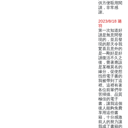
供方便取用閱
讀，非常感
謝。
2023/8/18 璐
羽
第一次知道好
讀是無意間發
現的，並且發
現的那天令我
驚喜且意外的
是—剛好是好
讀復活不久之
後，覺著應該
是某種莫名的
緣分，促使想
找些電子書的
我被帶到了這
裡。這裡有著
各位前輩們辛
苦掃描、品質
極佳的電子
書，讓我這個
後人能夠免費
享用這些書
籍，十分感激
前人的努力讓
我成了書籍的