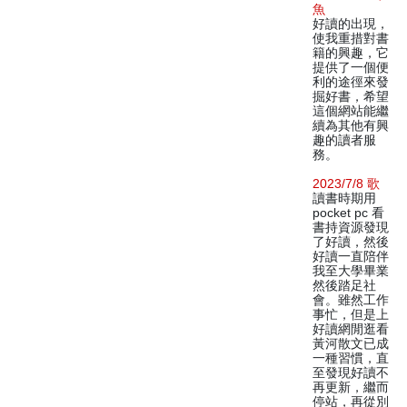
魚
好讀的出現，
使我重措對書
籍的興趣，它
提供了一個便
利的途徑來發
掘好書，希望
這個網站能繼
續為其他有興
趣的讀者服
務。
2023/7/8 歌
讀書時期用
pocket pc 看
書持資源發現
了好讀，然後
好讀一直陪伴
我至大學畢業
然後踏足社
會。雖然工作
事忙，但是上
好讀網閒逛看
黃河散文已成
一種習慣，直
至發現好讀不
再更新，繼而
停站，再從別