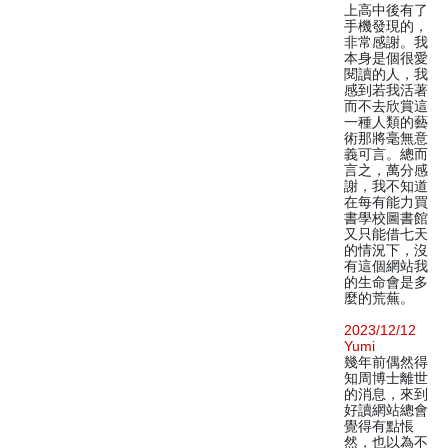
上高中後有了
手機發現的，
非常感謝。我
本身是個很愛
閱讀的人，我
感到若我活著
而不去欣賞這
一種人類的藝
術那將毫無意
義可言。總而
言之，萬分感
謝，我不知道
在每有能力買
書學校圖書館
又只能借七天
的情況下，沒
有這個網站我
的生命會是多
麼的荒蕪。
2023/12/12
Yumi
幾年前偶然得
知周博士離世
的消息，來到
好讀網站總會
覺得有點悵
然，也以為不