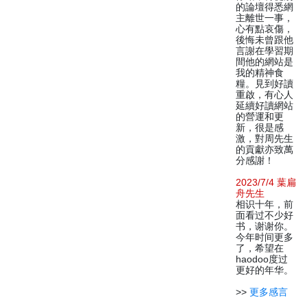
的論壇得悉網
主離世一事，
心有點哀傷，
後悔未曾跟他
言謝在學習期
間他的網站是
我的精神食
糧。見到好讀
重啟，有心人
延續好讀網站
的營運和更
新，很是感
激，對周先生
的貢獻亦致萬
分感謝！
2023/7/4 葉扁
舟先生
相识十年，前
面看过不少好
书，谢谢你。
今年时间更多
了，希望在
haodoo度过
更好的年华。
>>
更多感言