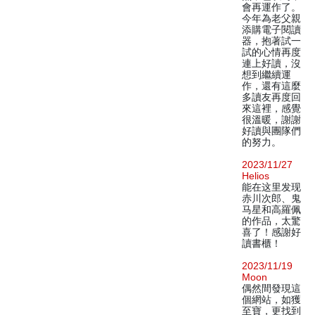
會再運作了。
今年為老父親
添購電子閱讀
器，抱著試一
試的心情再度
連上好讀，沒
想到繼續運
作，還有這麼
多讀友再度回
來這裡，感覺
很溫暖，謝謝
好讀與團隊們
的努力。
2023/11/27
Helios
能在这里发现
赤川次郎、鬼
马星和高羅佩
的作品，太驚
喜了！感謝好
讀書櫃！
2023/11/19
Moon
偶然間發現這
個網站，如獲
至寶，更找到