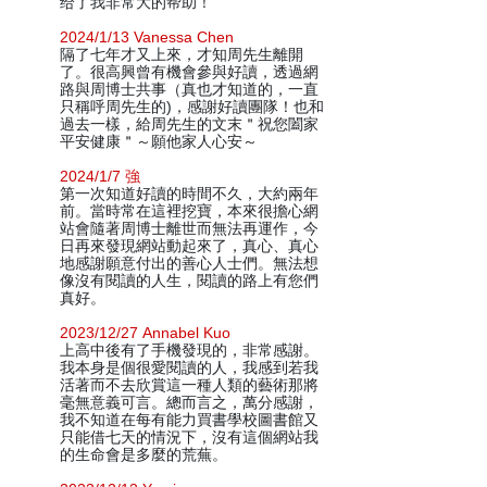
给了我非常大的帮助！
2024/1/13 Vanessa Chen
隔了七年才又上來，才知周先生離開
了。很高興曾有機會參與好讀，透過網
路與周博士共事（真也才知道的，一直
只稱呼周先生的)，感謝好讀團隊！也和
過去一樣，給周先生的文末＂祝您闔家
平安健康＂～願他家人心安～
2024/1/7 強
第一次知道好讀的時間不久，大約兩年
前。當時常在這裡挖寶，本來很擔心網
站會隨著周博士離世而無法再運作，今
日再來發現網站動起來了，真心、真心
地感謝願意付出的善心人士們。無法想
像沒有閱讀的人生，閱讀的路上有您們
真好。
2023/12/27 Annabel Kuo
上高中後有了手機發現的，非常感謝。
我本身是個很愛閱讀的人，我感到若我
活著而不去欣賞這一種人類的藝術那將
毫無意義可言。總而言之，萬分感謝，
我不知道在每有能力買書學校圖書館又
只能借七天的情況下，沒有這個網站我
的生命會是多麼的荒蕪。