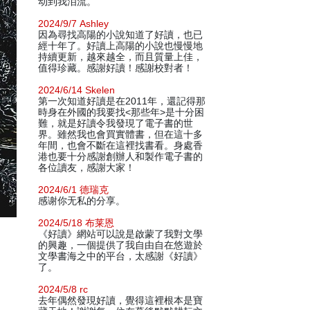
动到我泪流。
2024/9/7 Ashley
因為尋找高陽的小說知道了好讀，也已
經十年了。好讀上高陽的小說也慢慢地
持續更新，越來越全，而且質量上佳，
值得珍藏。感謝好讀！感謝校對者！
2024/6/14 Skelen
第一次知道好讀是在2011年，還記得那
時身在外國的我要找<那些年>是十分困
難，就是好讀令我發現了電子書的世
界。雖然我也會買實體書，但在這十多
年間，也會不斷在這裡找書看。身處香
港也要十分感謝創辦人和製作電子書的
各位讀友，感謝大家！
2024/6/1 德瑞克
感谢你无私的分享。
2024/5/18 布莱恩
《好讀》網站可以說是啟蒙了我對文學
的興趣，一個提供了我自由自在悠遊於
文學書海之中的平台，太感謝《好讀》
了。
2024/5/8 rc
去年偶然發現好讀，覺得這裡根本是寶