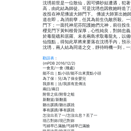
沈琇前世是一位散仙，因可憐眇姑遭遇，犯著
高，由此結為師徒。可是沈琇也因救她時造了
改投在神尼佛波大師門下。 佛波大師算出她
道在即，為消前孽，任其為前生仇敵所殺。一
門下；一面托神尼芬陀護她們元神，前往投生
櫻見門下黃虯根骨深厚，心性純良，對師忠義
於毒龍礁和居羅、未名兩島求取毒龍丸，以備
仙指點，得知此草將來要落在沈琇手內，預示
沈琇，兩人結為同道之交，靜待時機一到，一
勘誤表
：
(mPDB 2016/12/2)
一會見/一會 (幾處)
能不出｜點小頭/能不出來賣點小頭
為了保︱兒/為了保全嬰兒
我原有｜法/我原有意傳法
兩曰/兩日
附骨之疽/附骨之蛆
新翻篕/新翻蓋
聽出蹊蹻/聽出蹊蹺
事有蹊蹻/事有蹊蹺
怎沒出丟了一/怎沒出息？丟了一
現己對妳/現已對妳
丐婦早己滿臉/丐婦早已滿臉