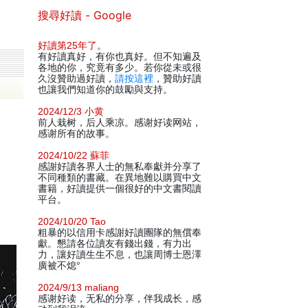
搜尋好讀 - Google
好讀第25年了
。
有好讀真好，有你也真好。但不知遍及
各地的你，究竟有多少。若你從未或很
久沒贊助過好讀，
請按這裡
，贊助好讀
也讓我們知道你的鼓勵與支持。
2024/12/3 小黄
前人栽树，后人乘凉。感谢好读网站，
感谢所有的故事。
2024/10/22 蘇菲
感謝好讀各界人士的無私奉獻并分享了
不同種類的書藏。在異地難以購買中文
書籍，好讀提供一個很好的中文書閱讀
平台。
2024/10/20 Tao
粗暴的以信用卡感謝好讀團隊的無償奉
獻。懇請各位讀友有錢出錢，有力出
力，讓好讀生生不息，也讓周博士恩澤
廣被不熄°
2024/9/13 maliang
感谢好读，无私的分享，伴我成长，感