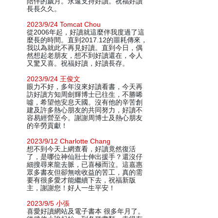
陪伴的歲月。永遠支持好讀。祝福好讀
長長久久。
2023/9/24 Tomcat Chou
從2006年起，好讀就這麼伴我度過了這
麼長的時間。直到2017.12的噩耗傳來，
我以為就此不再見好讀。直到今日，偶
然想起老朋友，想不到好讀還在，令人
又驚又喜。祝福好讀，好讀長存。
2023/9/24 王俊文
眼力不好，多年沒來好讀看書，今天再
訪好讀方知周劍輝博士已往生，不勝唏
噓，希望他安息天國。沒有他的辛苦創
建及許多熱心朋友的共同努力，好讀不
容易經營至今。謝謝周博士及熱心朋友
的辛勞貢獻！
2023/9/12 Charlotte Chang
想不到今天上網查看，好讀竟然復活
了，是哪位神仙壯士伸出援手？還沒仔
細搜尋來龍去脈，已喜極而泣。這嘉惠
眾多書友但卻無啥收益的苦工，真的需
要有很多愛才能繼續下去，祝福新版
主，謝謝您！好人一生平安！
2023/9/5 小張
喜愛好讀網站及電子書本 很多年月了。