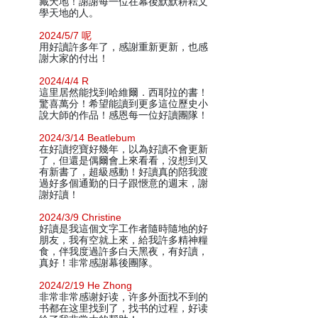
藏天地！謝謝每一位在幕後默默耕耘文
學天地的人。
2024/5/7 呢
用好讀許多年了，感謝重新更新，也感
謝大家的付出！
2024/4/4 R
這里居然能找到哈維爾．西耶拉的書！
驚喜萬分！希望能讀到更多這位歷史小
說大師的作品！感恩每一位好讀團隊！
2024/3/14 Beatlebum
在好讀挖寶好幾年，以為好讀不會更新
了，但還是偶爾會上來看看，沒想到又
有新書了，超級感動！好讀真的陪我渡
過好多個通勤的日子跟愜意的週末，謝
謝好讀！
2024/3/9 Christine
好讀是我這個文字工作者隨時隨地的好
朋友，我有空就上來，給我許多精神糧
食，伴我度過許多白天黑夜，有好讀，
真好！非常感謝幕後團隊。
2024/2/19 He Zhong
非常非常感谢好读，许多外面找不到的
书都在这里找到了，找书的过程，好读