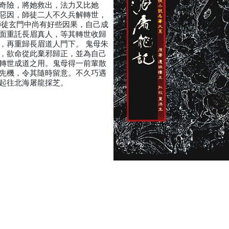
奇險，將她救出，法力又比她
惡因，師徒二人不久兵解轉世，
師徒玄門中尚有好些因果，自己成
面重託長眉真人，等其轉世收歸
，再重歸長眉道人門下。 鬼母朱
，欲命從此棄邪歸正，並為自己
轉世成道之用。鬼母得一前輩散
先機，令其隨時留意。不久巧遇
起往北海屠龍採芝。