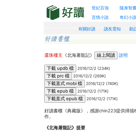
世紀百強
隨身智
言情小說
奇幻小
有關好讀
讀友需知
勘
還珠樓主
《北海屠龍記》
說明
2016/12/2 (234K)
2016/12/2 (269K)
2016/12/2 (740K)
2016/12/2 (171K)
2016/12/2 (171K)
好讀書櫃《典藏版》，感謝chin223提供掃
作。
《北海屠龍記》提要