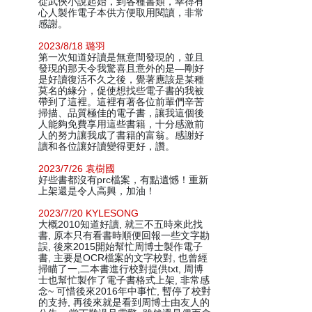
從武俠小說起始，到各種書類，幸得有
心人製作電子本供方便取用閱讀，非常
感謝。
2023/8/18 璐羽
第一次知道好讀是無意間發現的，並且
發現的那天令我驚喜且意外的是—剛好
是好讀復活不久之後，覺著應該是某種
莫名的緣分，促使想找些電子書的我被
帶到了這裡。這裡有著各位前輩們辛苦
掃描、品質極佳的電子書，讓我這個後
人能夠免費享用這些書籍，十分感激前
人的努力讓我成了書籍的富翁。感謝好
讀和各位讓好讀變得更好，讚。
2023/7/26 袁樹國
好些書都沒有prc檔案，有點遺憾！重新
上架還是令人高興，加油！
2023/7/20 KYLESONG
大概2010知道好讀, 就三不五時來此找
書, 原本只有看書時順便回報一些文字勘
誤, 後來2015開始幫忙周博士製作電子
書, 主要是OCR檔案的文字校對, 也曾經
掃瞄了一,二本書進行校對提供txt, 周博
士也幫忙製作了電子書格式上架, 非常感
念~ 可惜後來2016年中事忙, 暫停了校對
的支持, 再後來就是看到周博士由友人的