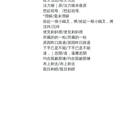
咬牙沈思/咬牙沉思
法力雖｜原/法力雖未復原
想起袓母、/想起祖母、
^理睬/毫未理睬
拾起一很小鐵叉，將/拾起一根小鐵叉，將
沈吟/沉吟
便見剌斜裡/便見刺斜裡
所藏的的一粒/所藏的一粒
原因昨口路過/原因昨日路過
下手己是不能/下手已是不能
達，｜忽開/達，蓮瓣忽開
均在覬覷那煉/均在覬覦那煉
布上剌去/布上刺去
龍目剌瞎/龍目刺瞎