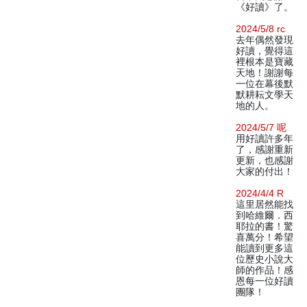
《好讀》了。
2024/5/8 rc
去年偶然發現
好讀，覺得這
裡根本是寶藏
天地！謝謝每
一位在幕後默
默耕耘文學天
地的人。
2024/5/7 呢
用好讀許多年
了，感謝重新
更新，也感謝
大家的付出！
2024/4/4 R
這里居然能找
到哈維爾．西
耶拉的書！驚
喜萬分！希望
能讀到更多這
位歷史小說大
師的作品！感
恩每一位好讀
團隊！