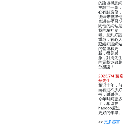
的論壇得悉網
主離世一事，
心有點哀傷，
後悔未曾跟他
言謝在學習期
間他的網站是
我的精神食
糧。見到好讀
重啟，有心人
延續好讀網站
的營運和更
新，很是感
激，對周先生
的貢獻亦致萬
分感謝！
2023/7/4 葉扁
舟先生
相识十年，前
面看过不少好
书，谢谢你。
今年时间更多
了，希望在
haodoo度过
更好的年华。
>>
更多感言