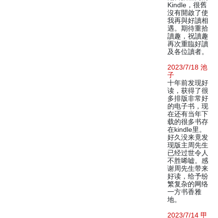
Kindle，很舊
沒有開啟了使
我再與好讀相
遇。期待重拾
讀趣，祝讀趣
再次重臨好讀
及各位讀者。
2023/7/18 池
子
十年前发现好
读，获得了很
多排版非常好
的电子书，现
在还有当年下
载的很多书存
在kindle里。
好久没来竟发
现版主周先生
已经过世令人
不胜唏嘘。感
谢周先生带来
好读，给予纷
繁复杂的网络
一方书香雅
地。
2023/7/14 甲