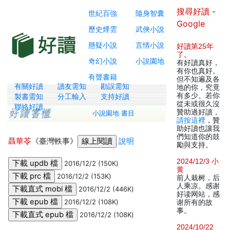
搜尋好讀 -
世紀百強
隨身智囊
Google
歷史煙雲
武俠小說
懸疑小說
言情小說
好讀第25年
了
。
奇幻小說
小說園地
有好讀真好，
有你也真好。
有聲書籍
但不知遍及各
有關好讀
讀友需知
勘誤需知
地的你，究竟
有多少。若你
製書需知
分工輸入
支持好讀
從未或很久沒
聯絡好讀
贊助過好讀，
小說園地 書目
請按這裡
，贊
助好讀也讓我
們知道你的鼓
聶華苓
《臺灣軼事》
說明
勵與支持。
2024/12/3 小
2016/12/2 (150K)
黄
2016/12/2 (153K)
前人栽树，后
人乘凉。感谢
2016/12/2 (446K)
好读网站，感
2016/12/2 (108K)
谢所有的故
事。
2016/12/2 (108K)
2024/10/22