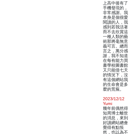
上高中後有了
手機發現的，
非常感謝。我
本身是個很愛
閱讀的人，我
感到若我活著
而不去欣賞這
一種人類的藝
術那將毫無意
義可言。總而
言之，萬分感
謝，我不知道
在每有能力買
書學校圖書館
又只能借七天
的情況下，沒
有這個網站我
的生命會是多
麼的荒蕪。
2023/12/12
Yumi
幾年前偶然得
知周博士離世
的消息，來到
好讀網站總會
覺得有點悵
然，也以為不