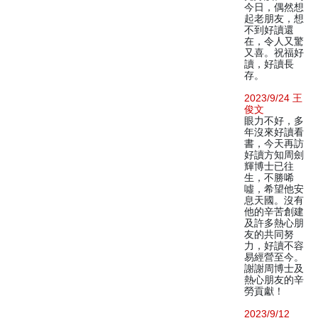
今日，偶然想
起老朋友，想
不到好讀還
在，令人又驚
又喜。祝福好
讀，好讀長
存。
2023/9/24 王
俊文
眼力不好，多
年沒來好讀看
書，今天再訪
好讀方知周劍
輝博士已往
生，不勝唏
噓，希望他安
息天國。沒有
他的辛苦創建
及許多熱心朋
友的共同努
力，好讀不容
易經營至今。
謝謝周博士及
熱心朋友的辛
勞貢獻！
2023/9/12