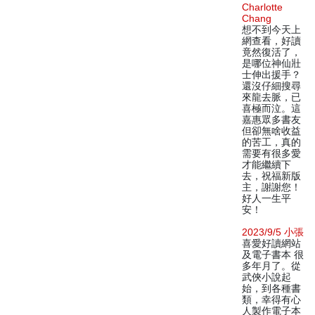
Charlotte
Chang
想不到今天上
網查看，好讀
竟然復活了，
是哪位神仙壯
士伸出援手？
還沒仔細搜尋
來龍去脈，已
喜極而泣。這
嘉惠眾多書友
但卻無啥收益
的苦工，真的
需要有很多愛
才能繼續下
去，祝福新版
主，謝謝您！
好人一生平
安！
2023/9/5 小張
喜愛好讀網站
及電子書本 很
多年月了。從
武俠小說起
始，到各種書
類，幸得有心
人製作電子本