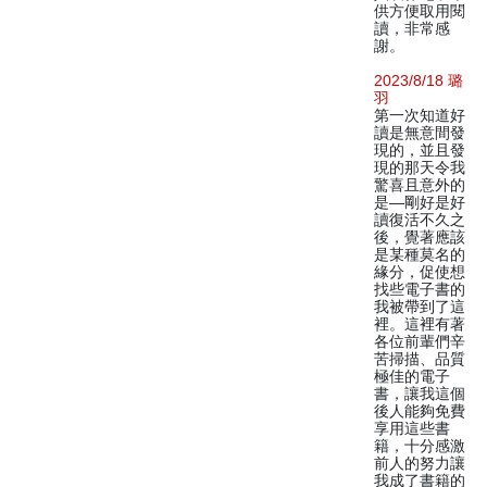
供方便取用閱
讀，非常感
謝。
2023/8/18 璐
羽
第一次知道好
讀是無意間發
現的，並且發
現的那天令我
驚喜且意外的
是—剛好是好
讀復活不久之
後，覺著應該
是某種莫名的
緣分，促使想
找些電子書的
我被帶到了這
裡。這裡有著
各位前輩們辛
苦掃描、品質
極佳的電子
書，讓我這個
後人能夠免費
享用這些書
籍，十分感激
前人的努力讓
我成了書籍的