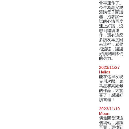
會再運作了。
今年為老父親
添購電子閱讀
器，抱著試一
試的心情再度
連上好讀，沒
想到繼續運
作，還有這麼
多讀友再度回
來這裡，感覺
很溫暖，謝謝
好讀與團隊們
的努力。
2023/11/27
Helios
能在这里发现
赤川次郎、鬼
马星和高羅佩
的作品，太驚
喜了！感謝好
讀書櫃！
2023/11/19
Moon
偶然間發現這
個網站，如獲
至寶，更找到