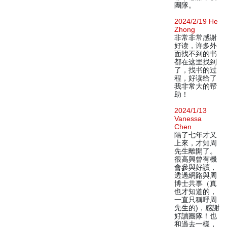
團隊。
2024/2/19 He
Zhong
非常非常感谢
好读，许多外
面找不到的书
都在这里找到
了，找书的过
程，好读给了
我非常大的帮
助！
2024/1/13
Vanessa
Chen
隔了七年才又
上來，才知周
先生離開了。
很高興曾有機
會參與好讀，
透過網路與周
博士共事（真
也才知道的，
一直只稱呼周
先生的)，感謝
好讀團隊！也
和過去一樣，