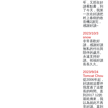
年，又想在好
讀看點書，到
了今天，我第
一次在好讀把
村上春樹的收
音機2讀完，
感謝好讀~
2023/10/3
snow
非常喜歡好
讀，感謝好讀
無私的付出與
陪伴的歲月。
永遠支持好
讀。祝福好讀
長長久久。
2023/9/24
Tomcat Chou
從2006年起，
好讀就這麼伴
我度過了這麼
長的時間。直
到2017.12的
噩耗傳來，我
以為就此不再
見好讀。直到