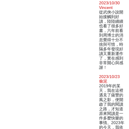
2023/10/30
Vincent
從武俠小說開
始接觸到好
讀，陸陸續續
也看了很多好
書，六年前看
到周博士的消
息覺得十分不
捨與可惜，時
隔多年發現好
讀又重新運作
了，實在感到
非常開心與感
謝！
2023/10/23
偷泥
2019年的某
天，我在這裡
遇見了薩豐的
風之影，便開
啟了我的閱讀
之路，才知道
原來閱讀是一
件多麼快樂的
事情。2023年
的今天，我依