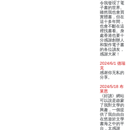
令我發現了電
子書的世界。
雖然我也會買
實體書，但在
這十多年間，
也會不斷在這
裡找書看。身
處香港也要十
分感謝創辦人
和製作電子書
的各位讀友，
感謝大家！
2024/6/1 德瑞
克
感谢你无私的
分享。
2024/5/18 布
莱恩
《好讀》網站
可以說是啟蒙
了我對文學的
興趣，一個提
供了我自由自
在悠遊於文學
書海之中的平
台，太感謝