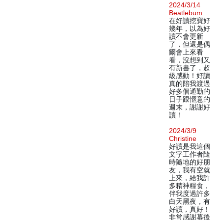
2024/3/14
Beatlebum
在好讀挖寶好
幾年，以為好
讀不會更新
了，但還是偶
爾會上來看
看，沒想到又
有新書了，超
級感動！好讀
真的陪我渡過
好多個通勤的
日子跟愜意的
週末，謝謝好
讀！
2024/3/9
Christine
好讀是我這個
文字工作者隨
時隨地的好朋
友，我有空就
上來，給我許
多精神糧食，
伴我度過許多
白天黑夜，有
好讀，真好！
非常感謝幕後