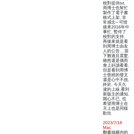
校對提供txt,
周博士也幫忙
製作了電子書
格式上架, 非
常感念~ 可惜
後來2016年中
事忙, 暫停了
校對的支持,
再後來就是看
到周博士由友
人的公告....當
下難過且震驚,
雖然還是偶而
會上好讀看看,
但是看到周博
士曾經的發文
還是心中不捨,
終於, 今天久
違的上線,看到
新版主的通知,
開心不已, 也
希望周博士在
天上也是同樣
歡欣.
2023/7/18
Mac
翻書抽屜內的