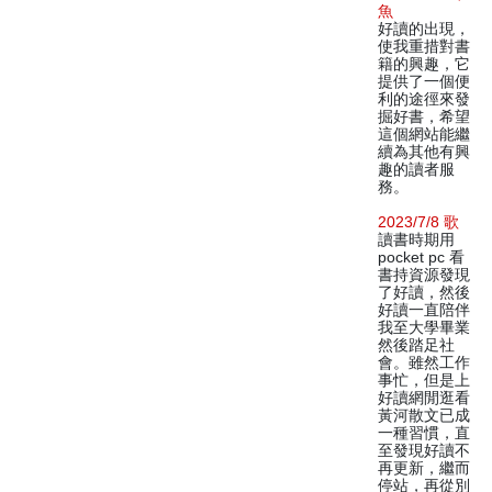
魚
好讀的出現，
使我重措對書
籍的興趣，它
提供了一個便
利的途徑來發
掘好書，希望
這個網站能繼
續為其他有興
趣的讀者服
務。
2023/7/8 歌
讀書時期用
pocket pc 看
書持資源發現
了好讀，然後
好讀一直陪伴
我至大學畢業
然後踏足社
會。雖然工作
事忙，但是上
好讀網閒逛看
黃河散文已成
一種習慣，直
至發現好讀不
再更新，繼而
停站，再從別