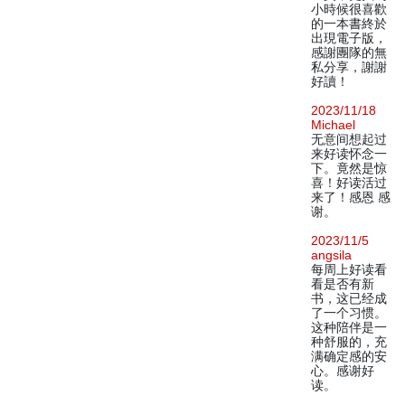
小時候很喜歡
的一本書終於
出現電子版，
感謝團隊的無
私分享，謝謝
好讀！
2023/11/18
Michael
无意间想起过
来好读怀念一
下。竟然是惊
喜！好读活过
来了！感恩 感
谢。
2023/11/5
angsila
每周上好读看
看是否有新
书，这已经成
了一个习惯。
这种陪伴是一
种舒服的，充
满确定感的安
心。感谢好
读。