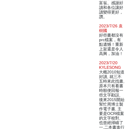
富翁。感謝好
讀和各位讓好
讀變得更好，
讚。
2023/7/26 袁
樹國
好些書都沒有
prc檔案，有
點遺憾！重新
上架還是令人
高興，加油！
2023/7/20
KYLESONG
大概2010知道
好讀, 就三不
五時來此找書,
原本只有看書
時順便回報一
些文字勘誤,
後來2015開始
幫忙周博士製
作電子書, 主
要是OCR檔案
的文字校對,
也曾經掃瞄了
一,二本書進行