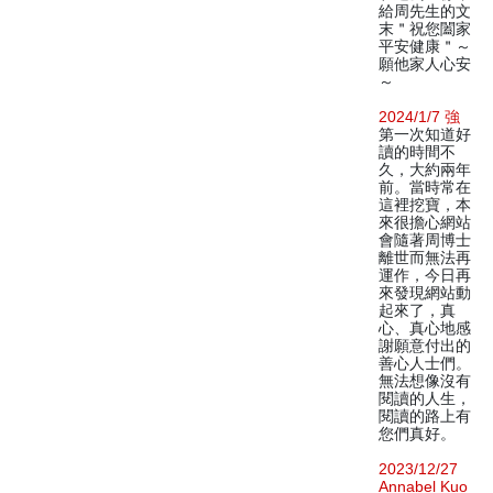
給周先生的文
末＂祝您闔家
平安健康＂～
願他家人心安
～
2024/1/7 強
第一次知道好
讀的時間不
久，大約兩年
前。當時常在
這裡挖寶，本
來很擔心網站
會隨著周博士
離世而無法再
運作，今日再
來發現網站動
起來了，真
心、真心地感
謝願意付出的
善心人士們。
無法想像沒有
閱讀的人生，
閱讀的路上有
您們真好。
2023/12/27
Annabel Kuo