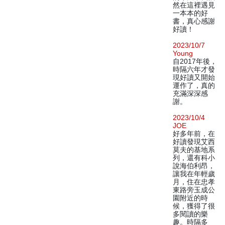
然在這裡遇見
一本本的好
書，真心感謝
好讀！
2023/10/7
Young
自2017年後，
時隔六年才發
現好讀又開始
運作了，真的
充滿深深感
謝。
2023/10/4
JOE
好多年前，在
好讀發現艾西
莫夫的基地系
列，還有科小
說海伯利昂，
讓我在年輕歲
月，住在忠孝
東路旁玉成公
園附近的時
候，獲得了很
多閱讀的樂
趣。時隔多