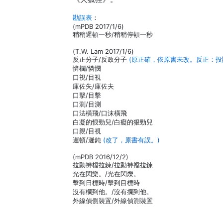
勘誤表
：
(mPDB 2017/1/6)
稍稍遲頓一秒/稍稍停頓一秒
(T.W. Lam 2017/1/6)
反正分子/反政分子
(原正確，依原書未改。反正：投
憐欄/憐憫
口視/目視
庫佐失/庫佐夫
口擊/目擊
口測/目測
口法橫飛/口沫橫飛
白凝的恨勁兒/白癡的狠勁兒
口親/目視
遲頓/遲鈍
(改了，原書有誤。)
(mPDB 2016/12/2)
拉動褲檔拉鍊/拉動褲襠拉鍊
光在閃樂。/光在閃爍。
擊到日標時/擊到目標時
沒有欄到他。/沒有攔到他。
外線偵側裝置/外線偵測裝置