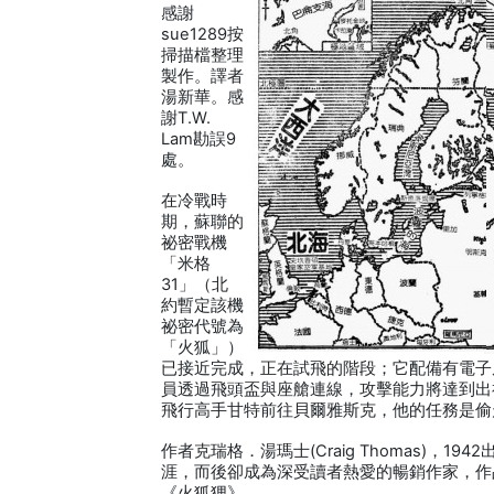
感謝
sue1289按
掃描檔整理
製作。譯者
湯新華。感
謝T.W.
Lam勘誤9
處。
在冷戰時
期，蘇聯的
祕密戰機
「米格
31」（北
約暫定該機
祕密代號為
「火狐」）
已接近完成，正在試飛的階段；它配備有電子
員透過飛頭盃與座艙連線，攻擊能力將達到出
飛行高手甘特前往貝爾雅斯克，他的任務是偷
作者克瑞格．湯瑪士(Craig Thomas)，
涯，而後卻成為深受讀者熱愛的暢銷作家，作
《火狐狸》。