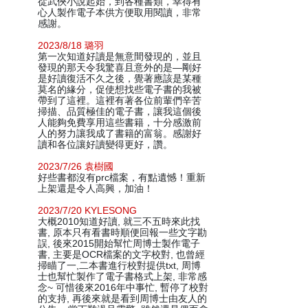
從武俠小說起始，到各種書類，幸得有
心人製作電子本供方便取用閱讀，非常
感謝。
2023/8/18 璐羽
第一次知道好讀是無意間發現的，並且
發現的那天令我驚喜且意外的是—剛好
是好讀復活不久之後，覺著應該是某種
莫名的緣分，促使想找些電子書的我被
帶到了這裡。這裡有著各位前輩們辛苦
掃描、品質極佳的電子書，讓我這個後
人能夠免費享用這些書籍，十分感激前
人的努力讓我成了書籍的富翁。感謝好
讀和各位讓好讀變得更好，讚。
2023/7/26 袁樹國
好些書都沒有prc檔案，有點遺憾！重新
上架還是令人高興，加油！
2023/7/20 KYLESONG
大概2010知道好讀, 就三不五時來此找
書, 原本只有看書時順便回報一些文字勘
誤, 後來2015開始幫忙周博士製作電子
書, 主要是OCR檔案的文字校對, 也曾經
掃瞄了一,二本書進行校對提供txt, 周博
士也幫忙製作了電子書格式上架, 非常感
念~ 可惜後來2016年中事忙, 暫停了校對
的支持, 再後來就是看到周博士由友人的