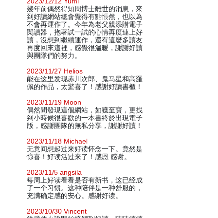
2023/12/12 Yumi
幾年前偶然得知周博士離世的消息，來
到好讀網站總會覺得有點悵然，也以為
不會再運作了。今年為老父親添購電子
閱讀器，抱著試一試的心情再度連上好
讀，沒想到繼續運作，還有這麼多讀友
再度回來這裡，感覺很溫暖，謝謝好讀
與團隊們的努力。
2023/11/27 Helios
能在这里发现赤川次郎、鬼马星和高羅
佩的作品，太驚喜了！感謝好讀書櫃！
2023/11/19 Moon
偶然間發現這個網站，如獲至寶，更找
到小時候很喜歡的一本書終於出現電子
版，感謝團隊的無私分享，謝謝好讀！
2023/11/18 Michael
无意间想起过来好读怀念一下。竟然是
惊喜！好读活过来了！感恩 感谢。
2023/11/5 angsila
每周上好读看看是否有新书，这已经成
了一个习惯。这种陪伴是一种舒服的，
充满确定感的安心。感谢好读。
2023/10/30 Vincent