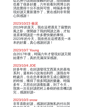
從武俠小說開始接觸到好讀，陸陸續續
也看了很多好書，六年前看到周博士的
消息覺得十分不捨與可惜，時隔多年發
現好讀又重新運作了，實在感到非常開
心與感謝！
2023/10/23 偷泥
2019年的某天，我在這裡遇見了薩豐的
風之影，便開啟了我的閱讀之路，才知
道原來閱讀是一件多麼快樂的事情。
2023年的今天，我依然在這裡遇見一本
本的好書，真心感謝好讀！
2023/10/7 Young
自2017年後，時隔六年才發現好讀又開
始運作了，真的充滿深深感謝。
2023/10/4 JOE
好多年前，在好讀發現艾西莫夫的基地
系列，還有科小說海伯利昂，讓我在年
輕歲月，住在忠孝東路旁玉成公園附近
的時候，獲得了很多閱讀的樂趣。時隔
多年，又想在好讀看點書，到了今天，
我第一次在好讀把村上春樹的收音機2讀
完，感謝好讀~
2023/10/3 snow
非常喜歡好讀，感謝好讀無私的付出與