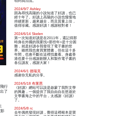
动到我泪流。
2024/9/7 Ashley
因為尋找高陽的小說知道了好讀，也已
經十年了。好讀上高陽的小說也慢慢地
持續更新，越來越全，而且質量上佳，
值得珍藏。感謝好讀！感謝校對者！
2024/6/14 Skelen
第一次知道好讀是在2011年，還記得那
時身在外國的我要找<那些年>是十分困
難，就是好讀令我發現了電子書的世
界。雖然我也會買實體書，但在這十多
年間，也會不斷在這裡找書看。身處香
港也要十分感謝創辦人和製作電子書的
各位讀友，感謝大家！
2024/6/1 德瑞克
感谢你无私的分享。
2024/5/18 布莱恩
要飛行
《好讀》網站可以說是啟蒙了我對文學
派出了
的興趣，一個提供了我自由自在悠遊於
文學書海之中的平台，太感謝《好讀》
了。
生
2024/5/8 rc
電影
去年偶然發現好讀，覺得這裡根本是寶