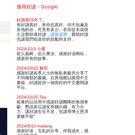
搜尋好讀 - Google
好讀第25年了
。
有好讀真好，有你也真好。但不知遍及
各地的你，究竟有多少。若你從未或很
久沒贊助過好讀，
請按這裡
，贊助好讀
也讓我們知道你的鼓勵與支持。
2024/12/3 小黄
前人栽树，后人乘凉。感谢好读网站，
感谢所有的故事。
2024/10/22 蘇菲
感謝好讀各界人士的無私奉獻并分享了
不同種類的書藏。在異地難以購買中文
書籍，好讀提供一個很好的中文書閱讀
平台。
2024/10/20 Tao
粗暴的以信用卡感謝好讀團隊的無償奉
獻。懇請各位讀友有錢出錢，有力出
力，讓好讀生生不息，也讓周博士恩澤
廣被不熄°
2024/9/13 maliang
感谢好读，无私的分享，伴我成长，感