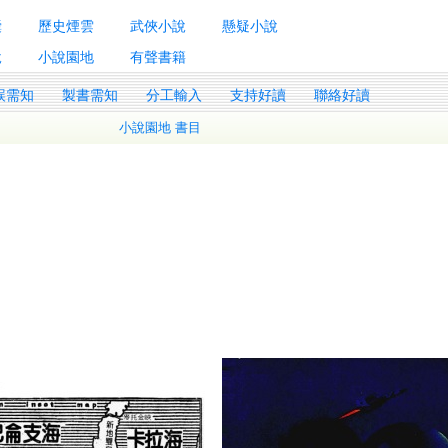
囊
歷史煙雲
武俠小說
懸疑小說
說
小說園地
有聲書籍
誤需知
製書需知
分工輸入
支持好讀
聯絡好讀
小說園地 書目
6