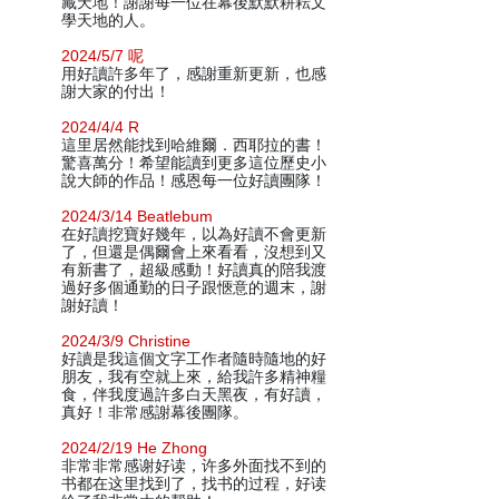
藏天地！謝謝每一位在幕後默默耕耘文
學天地的人。
2024/5/7 呢
用好讀許多年了，感謝重新更新，也感
謝大家的付出！
2024/4/4 R
這里居然能找到哈維爾．西耶拉的書！
驚喜萬分！希望能讀到更多這位歷史小
說大師的作品！感恩每一位好讀團隊！
2024/3/14 Beatlebum
在好讀挖寶好幾年，以為好讀不會更新
了，但還是偶爾會上來看看，沒想到又
有新書了，超級感動！好讀真的陪我渡
過好多個通勤的日子跟愜意的週末，謝
謝好讀！
2024/3/9 Christine
好讀是我這個文字工作者隨時隨地的好
朋友，我有空就上來，給我許多精神糧
食，伴我度過許多白天黑夜，有好讀，
真好！非常感謝幕後團隊。
2024/2/19 He Zhong
非常非常感谢好读，许多外面找不到的
书都在这里找到了，找书的过程，好读