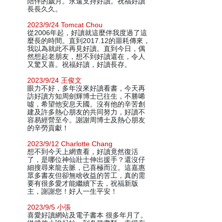
陪伴的歲月。永遠支持好讀。祝福好讀
長長久久。
2023/9/24 Tomcat Chou
從2006年起，好讀就這麼伴我度過了這
麼長的時間。直到2017.12的噩耗傳來，
我以為就此不再見好讀。直到今日，偶
然想起老朋友，想不到好讀還在，令人
又驚又喜。祝福好讀，好讀長存。
2023/9/24 王俊文
眼力不好，多年沒來好讀看書，今天再
訪好讀方知周劍輝博士已往生，不勝唏
噓，希望他安息天國。沒有他的辛苦創
建及許多熱心朋友的共同努力，好讀不
容易經營至今。謝謝周博士及熱心朋友
的辛勞貢獻！
2023/9/12 Charlotte Chang
想不到今天上網查看，好讀竟然復活
了，是哪位神仙壯士伸出援手？還沒仔
細搜尋來龍去脈，已喜極而泣。這嘉惠
眾多書友但卻無啥收益的苦工，真的需
要有很多愛才能繼續下去，祝福新版
主，謝謝您！好人一生平安！
2023/9/5 小張
喜愛好讀網站及電子書本 很多年月了。