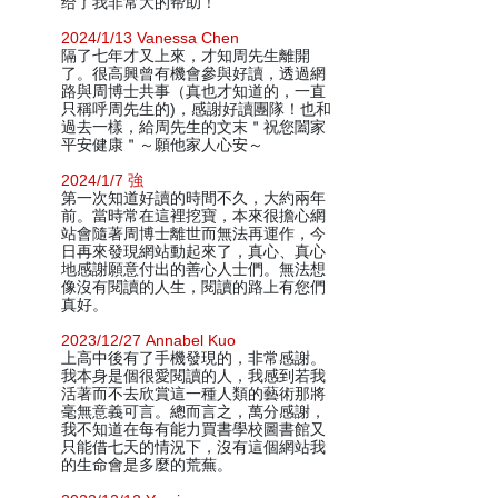
给了我非常大的帮助！
2024/1/13 Vanessa Chen
隔了七年才又上來，才知周先生離開
了。很高興曾有機會參與好讀，透過網
路與周博士共事（真也才知道的，一直
只稱呼周先生的)，感謝好讀團隊！也和
過去一樣，給周先生的文末＂祝您闔家
平安健康＂～願他家人心安～
2024/1/7 強
第一次知道好讀的時間不久，大約兩年
前。當時常在這裡挖寶，本來很擔心網
站會隨著周博士離世而無法再運作，今
日再來發現網站動起來了，真心、真心
地感謝願意付出的善心人士們。無法想
像沒有閱讀的人生，閱讀的路上有您們
真好。
2023/12/27 Annabel Kuo
上高中後有了手機發現的，非常感謝。
我本身是個很愛閱讀的人，我感到若我
活著而不去欣賞這一種人類的藝術那將
毫無意義可言。總而言之，萬分感謝，
我不知道在每有能力買書學校圖書館又
只能借七天的情況下，沒有這個網站我
的生命會是多麼的荒蕪。