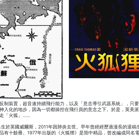
反制裝置，超音速持續飛行能力，以及「意念導引武器系統」，只
神入化的地步，因為一切都操控在飛行員的意念之下。於是，英美
走「火狐」……
1942出生於英國威爾斯，2011年因肺炎去世。早年曾經經歷過漫長的退稿
品有十餘冊。1977年出版的《火狐狸》是箇中精品，曾改編成同名