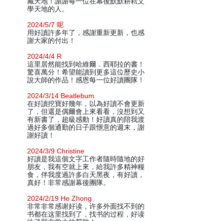
藏天地！謝謝每一位在幕後默默耕耘文
學天地的人。
2024/5/7 呢
用好讀許多年了，感謝重新更新，也感
謝大家的付出！
2024/4/4 R
這里居然能找到哈維爾．西耶拉的書！
驚喜萬分！希望能讀到更多這位歷史小
說大師的作品！感恩每一位好讀團隊！
2024/3/14 Beatlebum
在好讀挖寶好幾年，以為好讀不會更新
了，但還是偶爾會上來看看，沒想到又
有新書了，超級感動！好讀真的陪我渡
過好多個通勤的日子跟愜意的週末，謝
謝好讀！
2024/3/9 Christine
好讀是我這個文字工作者隨時隨地的好
朋友，我有空就上來，給我許多精神糧
食，伴我度過許多白天黑夜，有好讀，
真好！非常感謝幕後團隊。
2024/2/19 He Zhong
非常非常感谢好读，许多外面找不到的
书都在这里找到了，找书的过程，好读