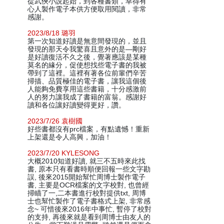
從武俠小說起始，到各種書類，幸得有
心人製作電子本供方便取用閱讀，非常
感謝。
2023/8/18 璐羽
第一次知道好讀是無意間發現的，並且
發現的那天令我驚喜且意外的是—剛好
是好讀復活不久之後，覺著應該是某種
莫名的緣分，促使想找些電子書的我被
帶到了這裡。這裡有著各位前輩們辛苦
掃描、品質極佳的電子書，讓我這個後
人能夠免費享用這些書籍，十分感激前
人的努力讓我成了書籍的富翁。感謝好
讀和各位讓好讀變得更好，讚。
2023/7/26 袁樹國
好些書都沒有prc檔案，有點遺憾！重新
上架還是令人高興，加油！
2023/7/20 KYLESONG
大概2010知道好讀, 就三不五時來此找
書, 原本只有看書時順便回報一些文字勘
誤, 後來2015開始幫忙周博士製作電子
書, 主要是OCR檔案的文字校對, 也曾經
掃瞄了一,二本書進行校對提供txt, 周博
士也幫忙製作了電子書格式上架, 非常感
念~ 可惜後來2016年中事忙, 暫停了校對
的支持, 再後來就是看到周博士由友人的