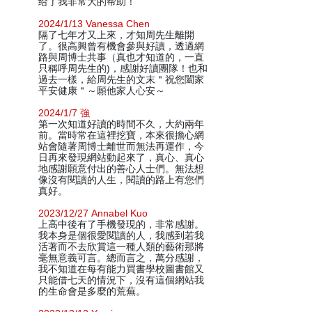
给了我非常大的帮助！
2024/1/13 Vanessa Chen
隔了七年才又上來，才知周先生離開
了。很高興曾有機會參與好讀，透過網
路與周博士共事（真也才知道的，一直
只稱呼周先生的)，感謝好讀團隊！也和
過去一樣，給周先生的文末＂祝您闔家
平安健康＂～願他家人心安～
2024/1/7 強
第一次知道好讀的時間不久，大約兩年
前。當時常在這裡挖寶，本來很擔心網
站會隨著周博士離世而無法再運作，今
日再來發現網站動起來了，真心、真心
地感謝願意付出的善心人士們。無法想
像沒有閱讀的人生，閱讀的路上有您們
真好。
2023/12/27 Annabel Kuo
上高中後有了手機發現的，非常感謝。
我本身是個很愛閱讀的人，我感到若我
活著而不去欣賞這一種人類的藝術那將
毫無意義可言。總而言之，萬分感謝，
我不知道在每有能力買書學校圖書館又
只能借七天的情況下，沒有這個網站我
的生命會是多麼的荒蕪。