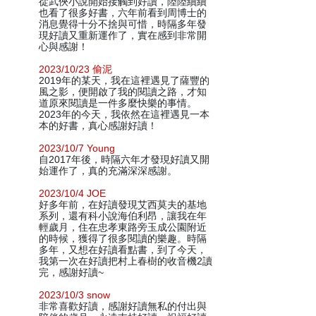
從武俠小說開始接觸到好讀，陸陸續續
也看了很多好書，六年前看到周博士的
消息覺得十分不捨與可惜，時隔多年發
現好讀又重新運作了，實在感到非常開
心與感謝！
2023/10/23 偷泥
2019年的某天，我在這裡遇見了薩豐的
風之影，便開啟了我的閱讀之路，才知
道原來閱讀是一件多麼快樂的事情。
2023年的今天，我依然在這裡遇見一本
本的好書，真心感謝好讀！
2023/10/7 Young
自2017年後，時隔六年才發現好讀又開
始運作了，真的充滿深深感謝。
2023/10/4 JOE
好多年前，在好讀發現艾西莫夫的基地
系列，還有科小說海伯利昂，讓我在年
輕歲月，住在忠孝東路旁玉成公園附近
的時候，獲得了很多閱讀的樂趣。時隔
多年，又想在好讀看點書，到了今天，
我第一次在好讀把村上春樹的收音機2讀
完，感謝好讀~
2023/10/3 snow
非常喜歡好讀，感謝好讀無私的付出與