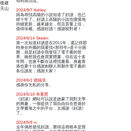
动到我泪流。
最後建
定天山
2024/9/7 Ashley
因為尋找高陽的小說知道了好讀，也已
經十年了。好讀上高陽的小說也慢慢地
持續更新，越來越全，而且質量上佳，
值得珍藏。感謝好讀！感謝校對者！
2024/6/14 Skelen
第一次知道好讀是在2011年，還記得那
時身在外國的我要找<那些年>是十分困
難，就是好讀令我發現了電子書的世
界。雖然我也會買實體書，但在這十多
年間，也會不斷在這裡找書看。身處香
港也要十分感謝創辦人和製作電子書的
各位讀友，感謝大家！
2024/6/1 德瑞克
感谢你无私的分享。
2024/5/18 布莱恩
《好讀》網站可以說是啟蒙了我對文學
的興趣，一個提供了我自由自在悠遊於
文學書海之中的平台，太感謝《好讀》
了。
2024/5/8 rc
去年偶然發現好讀，覺得這裡根本是寶