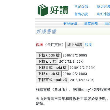
世紀百強
隨身智
言情小說
奇幻小
有關好讀
讀友需知
勘
倪匡
《長虹貫日》
說明
2016/12/2 (68K)
2016/12/2 (65K)
2016/12/2 (194K)
2016/12/2 (40K)
2016/12/2 (40K)
好讀書櫃《典藏版》。感謝henry142按原
天山派青龍王昔年和魔教教主慕容於樂決戰，
劍招。