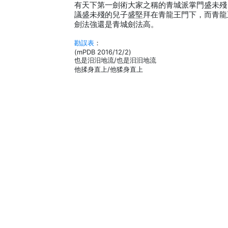
有天下第一劍術大家之稱的青城派掌門盛未殘
議盛未殘的兒子盛堅拜在青龍王門下，而青龍
劍法強還是青城劍法高。
勘誤表
：
(mPDB 2016/12/2)
也是汨汨地流/也是汩汩地流
他揉身直上/他猱身直上