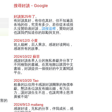
搜尋好讀 - Google
好讀第25年了
。
有好讀真好，有你也真好。但不知遍及
各地的你，究竟有多少。若你從未或很
久沒贊助過好讀，
請按這裡
，贊助好讀
也讓我們知道你的鼓勵與支持。
2024/12/3 小黄
前人栽树，后人乘凉。感谢好读网站，
感谢所有的故事。
2024/10/22 蘇菲
感謝好讀各界人士的無私奉獻并分享了
不同種類的書藏。在異地難以購買中文
書籍，好讀提供一個很好的中文書閱讀
平台。
2024/10/20 Tao
粗暴的以信用卡感謝好讀團隊的無償奉
獻。懇請各位讀友有錢出錢，有力出
力，讓好讀生生不息，也讓周博士恩澤
廣被不熄°
厲害的
2024/9/13 maliang
感谢好读，无私的分享，伴我成长，感