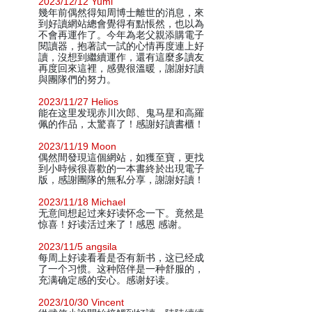
2023/12/12 Yumi
幾年前偶然得知周博士離世的消息，來
到好讀網站總會覺得有點悵然，也以為
不會再運作了。今年為老父親添購電子
閱讀器，抱著試一試的心情再度連上好
讀，沒想到繼續運作，還有這麼多讀友
再度回來這裡，感覺很溫暖，謝謝好讀
與團隊們的努力。
2023/11/27 Helios
能在这里发现赤川次郎、鬼马星和高羅
佩的作品，太驚喜了！感謝好讀書櫃！
2023/11/19 Moon
偶然間發現這個網站，如獲至寶，更找
到小時候很喜歡的一本書終於出現電子
版，感謝團隊的無私分享，謝謝好讀！
2023/11/18 Michael
无意间想起过来好读怀念一下。竟然是
惊喜！好读活过来了！感恩 感谢。
2023/11/5 angsila
每周上好读看看是否有新书，这已经成
了一个习惯。这种陪伴是一种舒服的，
充满确定感的安心。感谢好读。
2023/10/30 Vincent