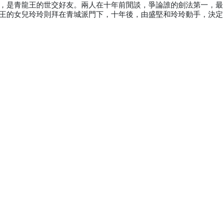
，是青龍王的世交好友。兩人在十年前閒談，爭論誰的劍法第一，
王的女兒玲玲則拜在青城派門下，十年後，由盛堅和玲玲動手，決