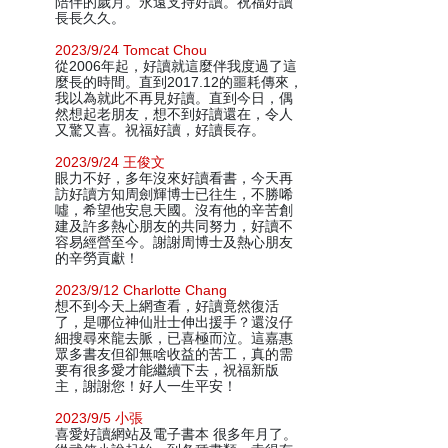
陪伴的歲月。永遠支持好讀。祝福好讀
長長久久。
2023/9/24 Tomcat Chou
從2006年起，好讀就這麼伴我度過了這
麼長的時間。直到2017.12的噩耗傳來，
我以為就此不再見好讀。直到今日，偶
然想起老朋友，想不到好讀還在，令人
又驚又喜。祝福好讀，好讀長存。
2023/9/24 王俊文
眼力不好，多年沒來好讀看書，今天再
訪好讀方知周劍輝博士已往生，不勝唏
噓，希望他安息天國。沒有他的辛苦創
建及許多熱心朋友的共同努力，好讀不
容易經營至今。謝謝周博士及熱心朋友
的辛勞貢獻！
2023/9/12 Charlotte Chang
想不到今天上網查看，好讀竟然復活
了，是哪位神仙壯士伸出援手？還沒仔
細搜尋來龍去脈，已喜極而泣。這嘉惠
眾多書友但卻無啥收益的苦工，真的需
要有很多愛才能繼續下去，祝福新版
主，謝謝您！好人一生平安！
2023/9/5 小張
喜愛好讀網站及電子書本 很多年月了。