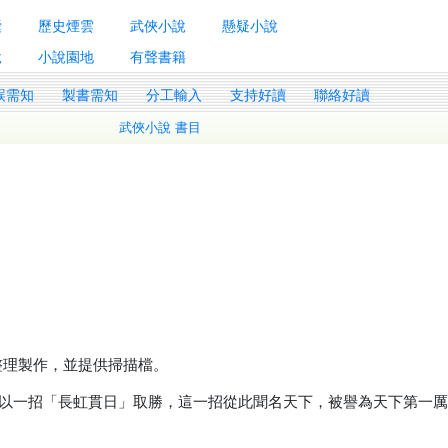
囊
歷史煙雲
武俠小說
懸疑小說
說
小說園地
有聲書籍
誤需知
製書需知
分工輸入
支持好讀
聯絡好讀
武俠小說 書目
書整理製作，並提供掃描檔。
以一招「長虹貫日」取勝，這一招從此聞名天下，被譽為天下第一