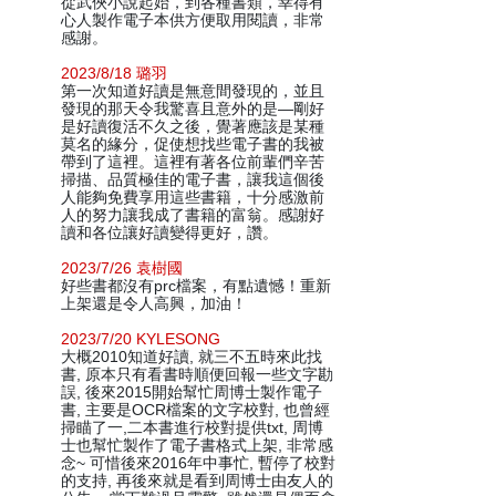
從武俠小說起始，到各種書類，幸得有
心人製作電子本供方便取用閱讀，非常
感謝。
2023/8/18 璐羽
第一次知道好讀是無意間發現的，並且
發現的那天令我驚喜且意外的是—剛好
是好讀復活不久之後，覺著應該是某種
莫名的緣分，促使想找些電子書的我被
帶到了這裡。這裡有著各位前輩們辛苦
掃描、品質極佳的電子書，讓我這個後
人能夠免費享用這些書籍，十分感激前
人的努力讓我成了書籍的富翁。感謝好
讀和各位讓好讀變得更好，讚。
2023/7/26 袁樹國
好些書都沒有prc檔案，有點遺憾！重新
上架還是令人高興，加油！
2023/7/20 KYLESONG
大概2010知道好讀, 就三不五時來此找
書, 原本只有看書時順便回報一些文字勘
誤, 後來2015開始幫忙周博士製作電子
書, 主要是OCR檔案的文字校對, 也曾經
掃瞄了一,二本書進行校對提供txt, 周博
士也幫忙製作了電子書格式上架, 非常感
念~ 可惜後來2016年中事忙, 暫停了校對
的支持, 再後來就是看到周博士由友人的