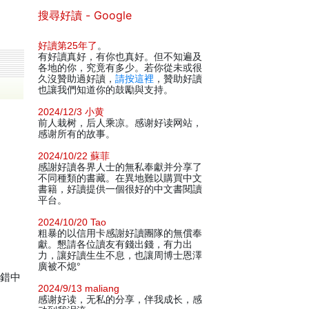
搜尋好讀 - Google
好讀第25年了
。
有好讀真好，有你也真好。但不知遍及
各地的你，究竟有多少。若你從未或很
久沒贊助過好讀，
請按這裡
，贊助好讀
也讓我們知道你的鼓勵與支持。
2024/12/3 小黄
前人栽树，后人乘凉。感谢好读网站，
感谢所有的故事。
2024/10/22 蘇菲
感謝好讀各界人士的無私奉獻并分享了
不同種類的書藏。在異地難以購買中文
書籍，好讀提供一個很好的中文書閱讀
平台。
2024/10/20 Tao
粗暴的以信用卡感謝好讀團隊的無償奉
獻。懇請各位讀友有錢出錢，有力出
力，讓好讀生生不息，也讓周博士恩澤
廣被不熄°
交錯中
2024/9/13 maliang
感谢好读，无私的分享，伴我成长，感