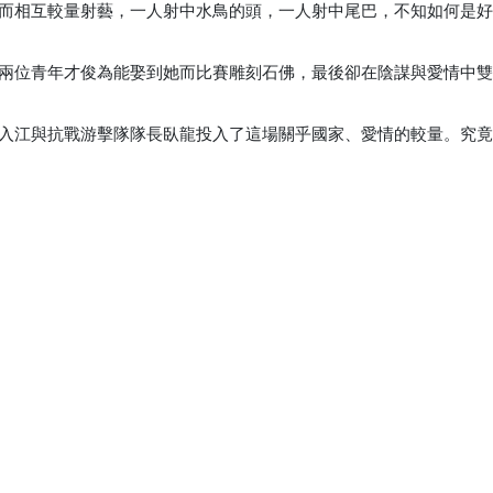
而相互較量射藝，一人射中水鳥的頭，一人射中尾巴，不知如何是
兩位青年才俊為能娶到她而比賽雕刻石佛，最後卻在陰謀與愛情中
入江與抗戰游擊隊隊長臥龍投入了這場關乎國家、愛情的較量。究