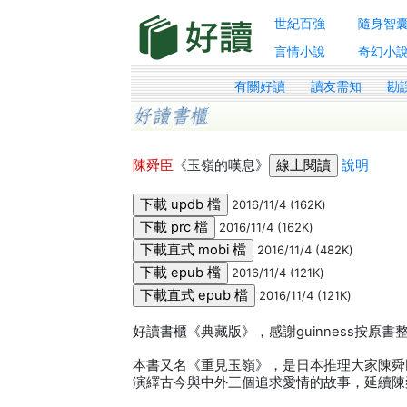
世紀百強
隨身智
言情小說
奇幻小
有關好讀
讀友需知
勘
陳舜臣
《玉嶺的嘆息》
說明
2016/11/4 (162K)
2016/11/4 (162K)
2016/11/4 (482K)
2016/11/4 (121K)
2016/11/4 (121K)
好讀書櫃《典藏版》，感謝guinness按原
本書又名《重見玉嶺》，是日本推理大家陳舜
演繹古今與中外三個追求愛情的故事，延續陳