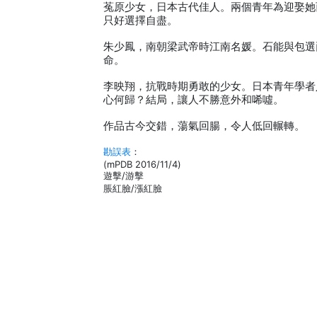
菟原少女，日本古代佳人。兩個青年為迎娶她
只好選擇自盡。
朱少鳳，南朝梁武帝時江南名媛。石能與包選
命。
李映翔，抗戰時期勇敢的少女。日本青年學者
心何歸？結局，讓人不勝意外和唏噓。
作品古今交錯，蕩氣回腸，令人低回輾轉。
勘誤表
：
(mPDB 2016/11/4)
遊擊/游擊
脹紅臉/漲紅臉