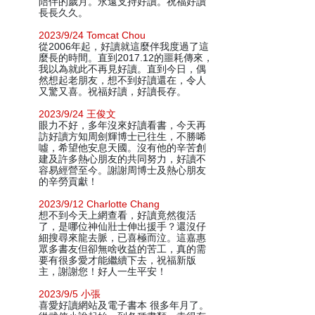
陪伴的歲月。永遠支持好讀。祝福好讀
長長久久。
2023/9/24 Tomcat Chou
從2006年起，好讀就這麼伴我度過了這
麼長的時間。直到2017.12的噩耗傳來，
我以為就此不再見好讀。直到今日，偶
然想起老朋友，想不到好讀還在，令人
又驚又喜。祝福好讀，好讀長存。
2023/9/24 王俊文
眼力不好，多年沒來好讀看書，今天再
訪好讀方知周劍輝博士已往生，不勝唏
噓，希望他安息天國。沒有他的辛苦創
建及許多熱心朋友的共同努力，好讀不
容易經營至今。謝謝周博士及熱心朋友
的辛勞貢獻！
2023/9/12 Charlotte Chang
想不到今天上網查看，好讀竟然復活
了，是哪位神仙壯士伸出援手？還沒仔
細搜尋來龍去脈，已喜極而泣。這嘉惠
眾多書友但卻無啥收益的苦工，真的需
要有很多愛才能繼續下去，祝福新版
主，謝謝您！好人一生平安！
2023/9/5 小張
喜愛好讀網站及電子書本 很多年月了。