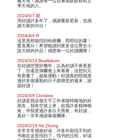
藏天地！謝謝每一位在幕後默默耕耘文
學天地的人。
2024/5/7 呢
用好讀許多年了，感謝重新更新，也感
謝大家的付出！
2024/4/4 R
這里居然能找到哈維爾．西耶拉的書！
驚喜萬分！希望能讀到更多這位歷史小
說大師的作品！感恩每一位好讀團隊！
2024/3/14 Beatlebum
在好讀挖寶好幾年，以為好讀不會更新
了，但還是偶爾會上來看看，沒想到又
有新書了，超級感動！好讀真的陪我渡
過好多個通勤的日子跟愜意的週末，謝
謝好讀！
2024/3/9 Christine
好讀是我這個文字工作者隨時隨地的好
朋友，我有空就上來，給我許多精神糧
食，伴我度過許多白天黑夜，有好讀，
真好！非常感謝幕後團隊。
2024/2/19 He Zhong
非常非常感谢好读，许多外面找不到的
书都在这里找到了，找书的过程，好读