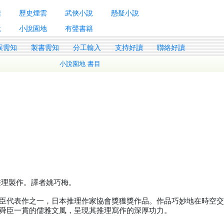
囊
歷史煙雲
武俠小說
懸疑小說
說
小說園地
有聲書籍
誤需知
製書需知
分工輸入
支持好讀
聯絡好讀
小說園地 書目
書整理製作。譯者姚巧梅。
臣代表作之一，日本推理作家協會獎獲獎作品。作品巧妙地在時空
舜臣一貫的儒雅文風，呈現其推理寫作的深厚功力。