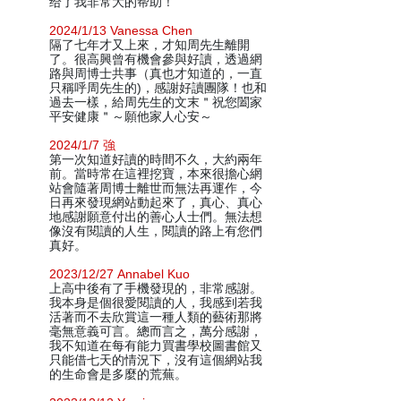
给了我非常大的帮助！
2024/1/13 Vanessa Chen
隔了七年才又上來，才知周先生離開
了。很高興曾有機會參與好讀，透過網
路與周博士共事（真也才知道的，一直
只稱呼周先生的)，感謝好讀團隊！也和
過去一樣，給周先生的文末＂祝您闔家
平安健康＂～願他家人心安～
2024/1/7 強
第一次知道好讀的時間不久，大約兩年
前。當時常在這裡挖寶，本來很擔心網
站會隨著周博士離世而無法再運作，今
日再來發現網站動起來了，真心、真心
地感謝願意付出的善心人士們。無法想
像沒有閱讀的人生，閱讀的路上有您們
真好。
2023/12/27 Annabel Kuo
上高中後有了手機發現的，非常感謝。
我本身是個很愛閱讀的人，我感到若我
活著而不去欣賞這一種人類的藝術那將
毫無意義可言。總而言之，萬分感謝，
我不知道在每有能力買書學校圖書館又
只能借七天的情況下，沒有這個網站我
的生命會是多麼的荒蕪。