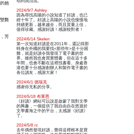
动到我泪流。
好的她
2024/9/7 Ashley
因為尋找高陽的小說知道了好讀，也已
雙雙斃
經十年了。好讀上高陽的小說也慢慢地
持續更新，越來越全，而且質量上佳，
值得珍藏。感謝好讀！感謝校對者！
竟，芳
2024/6/14 Skelen
第一次知道好讀是在2011年，還記得那
時身在外國的我要找<那些年>是十分困
難，就是好讀令我發現了電子書的世
界。雖然我也會買實體書，但在這十多
年間，也會不斷在這裡找書看。身處香
港也要十分感謝創辦人和製作電子書的
各位讀友，感謝大家！
2024/6/1 德瑞克
感谢你无私的分享。
2024/5/18 布莱恩
《好讀》網站可以說是啟蒙了我對文學
的興趣，一個提供了我自由自在悠遊於
文學書海之中的平台，太感謝《好讀》
了。
2024/5/8 rc
去年偶然發現好讀，覺得這裡根本是寶