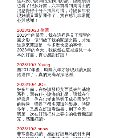
從武俠小說開始接觸到好讀，陸陸續續
也看了很多好書，六年前看到周博士的
消息覺得十分不捨與可惜，時隔多年發
現好讀又重新運作了，實在感到非常開
心與感謝！
2023/10/23 偷泥
2019年的某天，我在這裡遇見了薩豐的
風之影，便開啟了我的閱讀之路，才知
道原來閱讀是一件多麼快樂的事情。
2023年的今天，我依然在這裡遇見一本
本的好書，真心感謝好讀！
2023/10/7 Young
自2017年後，時隔六年才發現好讀又開
始運作了，真的充滿深深感謝。
2023/10/4 JOE
好多年前，在好讀發現艾西莫夫的基地
系列，還有科小說海伯利昂，讓我在年
輕歲月，住在忠孝東路旁玉成公園附近
的時候，獲得了很多閱讀的樂趣。時隔
多年，又想在好讀看點書，到了今天，
我第一次在好讀把村上春樹的收音機2讀
完，感謝好讀~
2023/10/3 snow
非常喜歡好讀，感謝好讀無私的付出與