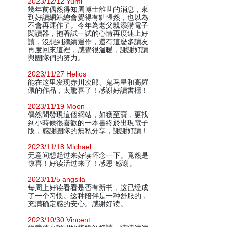
2023/12/12 Yumi
幾年前偶然得知周博士離世的消息，來
到好讀網站總會覺得有點悵然，也以為
不會再運作了。今年為老父親添購電子
閱讀器，抱著試一試的心情再度連上好
讀，沒想到繼續運作，還有這麼多讀友
再度回來這裡，感覺很溫暖，謝謝好讀
與團隊們的努力。
2023/11/27 Helios
能在这里发现赤川次郎、鬼马星和高羅
佩的作品，太驚喜了！感謝好讀書櫃！
2023/11/19 Moon
偶然間發現這個網站，如獲至寶，更找
到小時候很喜歡的一本書終於出現電子
版，感謝團隊的無私分享，謝謝好讀！
2023/11/18 Michael
无意间想起过来好读怀念一下。竟然是
惊喜！好读活过来了！感恩 感谢。
2023/11/5 angsila
每周上好读看看是否有新书，这已经成
了一个习惯。这种陪伴是一种舒服的，
充满确定感的安心。感谢好读。
2023/10/30 Vincent