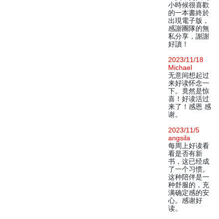
小時候很喜歡
的一本書終於
出現電子版，
感謝團隊的無
私分享，謝謝
好讀！
2023/11/18
Michael
无意间想起过
来好读怀念一
下。竟然是惊
喜！好读活过
来了！感恩 感
谢。
2023/11/5
angsila
每周上好读看
看是否有新
书，这已经成
了一个习惯。
这种陪伴是一
种舒服的，充
满确定感的安
心。感谢好
读。