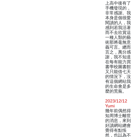
上高中後有了
手機發現的，
非常感謝。我
本身是個很愛
閱讀的人，我
感到若我活著
而不去欣賞這
一種人類的藝
術那將毫無意
義可言。總而
言之，萬分感
謝，我不知道
在每有能力買
書學校圖書館
又只能借七天
的情況下，沒
有這個網站我
的生命會是多
麼的荒蕪。
2023/12/12
Yumi
幾年前偶然得
知周博士離世
的消息，來到
好讀網站總會
覺得有點悵
然，也以為不