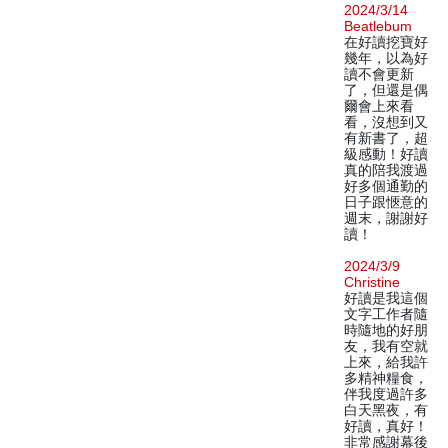
2024/3/14
Beatlebum
在好讀挖寶好
幾年，以為好
讀不會更新
了，但還是偶
爾會上來看
看，沒想到又
有新書了，超
級感動！好讀
真的陪我渡過
好多個通勤的
日子跟愜意的
週末，謝謝好
讀！
2024/3/9
Christine
好讀是我這個
文字工作者隨
時隨地的好朋
友，我有空就
上來，給我許
多精神糧食，
伴我度過許多
白天黑夜，有
好讀，真好！
非常感謝幕後