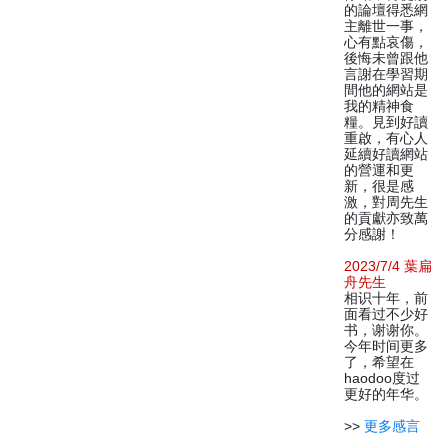
的論壇得悉網
主離世一事，
心有點哀傷，
後悔未曾跟他
言謝在學習期
間他的網站是
我的精神食
糧。見到好讀
重啟，有心人
延續好讀網站
的營運和更
新，很是感
激，對周先生
的貢獻亦致萬
分感謝！
2023/7/4 葉扁
舟先生
相识十年，前
面看过不少好
书，谢谢你。
今年时间更多
了，希望在
haodoo度过
更好的年华。
>>
更多感言