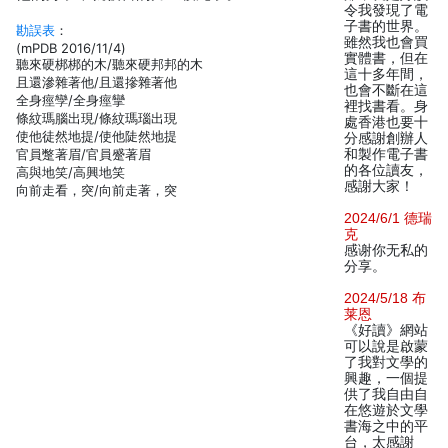
令我發現了電
子書的世界。
勘誤表
：
雖然我也會買
(mPDB 2016/11/4)
實體書，但在
聽來硬梆梆的木/聽來硬邦邦的木
這十多年間，
且還滲雜著他/且還摻雜著他
也會不斷在這
全身痙孿/全身痙攣
裡找書看。身
條紋瑪腦出現/條紋瑪瑙出現
處香港也要十
使他徒然地提/使他陡然地提
分感謝創辦人
官員蹩著眉/官員蹙著眉
和製作電子書
的各位讀友，
高與地笑/高興地笑
感謝大家！
向前走看，突/向前走著，突
2024/6/1 德瑞
克
感谢你无私的
分享。
2024/5/18 布
莱恩
《好讀》網站
可以說是啟蒙
了我對文學的
興趣，一個提
供了我自由自
在悠遊於文學
書海之中的平
台，太感謝