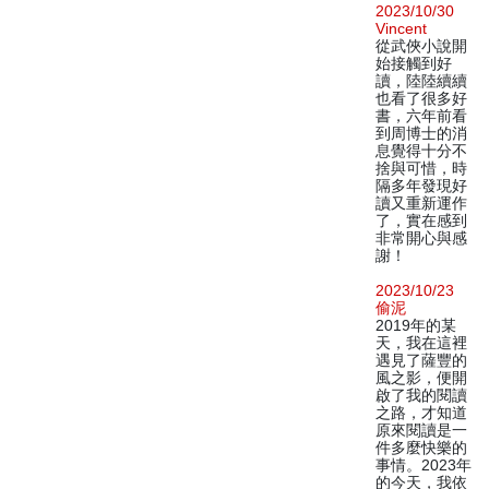
2023/10/30
Vincent
從武俠小說開
始接觸到好
讀，陸陸續續
也看了很多好
書，六年前看
到周博士的消
息覺得十分不
捨與可惜，時
隔多年發現好
讀又重新運作
了，實在感到
非常開心與感
謝！
2023/10/23
偷泥
2019年的某
天，我在這裡
遇見了薩豐的
風之影，便開
啟了我的閱讀
之路，才知道
原來閱讀是一
件多麼快樂的
事情。2023年
的今天，我依