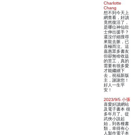
Charlotte
Chang
想不到今天上
網查看，好讀
竟然復活了，
是哪位神仙壯
士伸出援手？
還沒仔細搜尋
來龍去脈，已
喜極而泣。這
嘉惠眾多書友
但卻無啥收益
的苦工，真的
需要有很多愛
才能繼續下
去，祝福新版
主，謝謝您！
好人一生平
安！
2023/9/5 小張
喜愛好讀網站
及電子書本 很
多年月了。從
武俠小說起
始，到各種書
類，幸得有心
人製作電子本