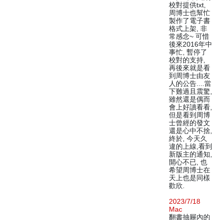
校對提供txt,
周博士也幫忙
製作了電子書
格式上架, 非
常感念~ 可惜
後來2016年中
事忙, 暫停了
校對的支持,
再後來就是看
到周博士由友
人的公告....當
下難過且震驚,
雖然還是偶而
會上好讀看看,
但是看到周博
士曾經的發文
還是心中不捨,
終於, 今天久
違的上線,看到
新版主的通知,
開心不已, 也
希望周博士在
天上也是同樣
歡欣.
2023/7/18
Mac
翻書抽屜內的