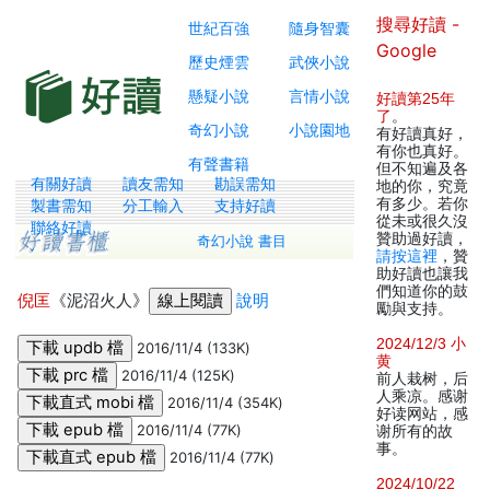
搜尋好讀 -
世紀百強
隨身智囊
Google
歷史煙雲
武俠小說
懸疑小說
言情小說
好讀第25年
了
。
奇幻小說
小說園地
有好讀真好，
有你也真好。
有聲書籍
但不知遍及各
有關好讀
讀友需知
勘誤需知
地的你，究竟
有多少。若你
製書需知
分工輸入
支持好讀
從未或很久沒
聯絡好讀
贊助過好讀，
奇幻小說 書目
請按這裡
，贊
助好讀也讓我
們知道你的鼓
倪匡
《泥沼火人》
說明
勵與支持。
2024/12/3 小
2016/11/4 (133K)
黄
2016/11/4 (125K)
前人栽树，后
人乘凉。感谢
2016/11/4 (354K)
好读网站，感
2016/11/4 (77K)
谢所有的故
事。
2016/11/4 (77K)
2024/10/22