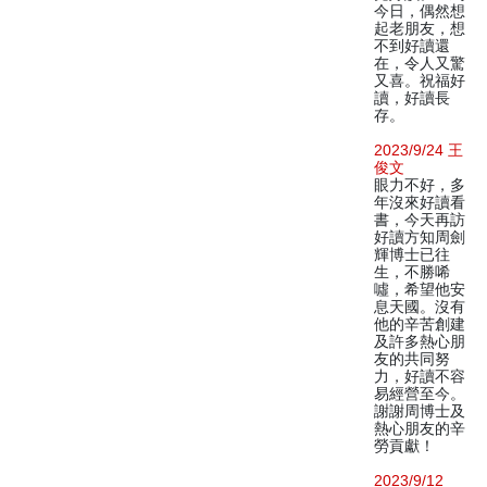
今日，偶然想
起老朋友，想
不到好讀還
在，令人又驚
又喜。祝福好
讀，好讀長
存。
2023/9/24 王
俊文
眼力不好，多
年沒來好讀看
書，今天再訪
好讀方知周劍
輝博士已往
生，不勝唏
噓，希望他安
息天國。沒有
他的辛苦創建
及許多熱心朋
友的共同努
力，好讀不容
易經營至今。
謝謝周博士及
熱心朋友的辛
勞貢獻！
2023/9/12