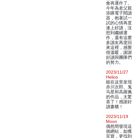
會再運作了。
今年為老父親
添購電子閱讀
器，抱著試一
試的心情再度
連上好讀，沒
想到繼續運
作，還有這麼
多讀友再度回
來這裡，感覺
很溫暖，謝謝
好讀與團隊們
的努力。
2023/11/27
Helios
能在这里发现
赤川次郎、鬼
马星和高羅佩
的作品，太驚
喜了！感謝好
讀書櫃！
2023/11/19
Moon
偶然間發現這
個網站，如獲
至寶，更找到