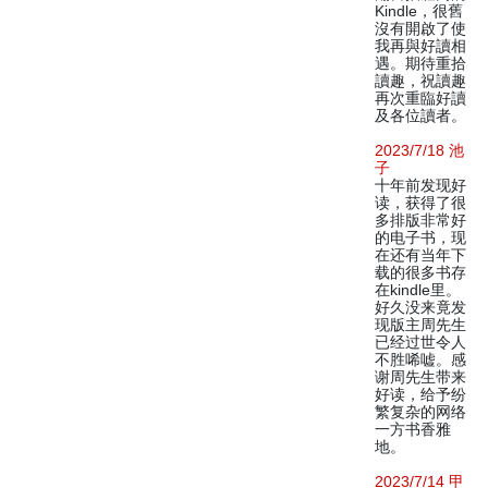
Kindle，很舊
沒有開啟了使
我再與好讀相
遇。期待重拾
讀趣，祝讀趣
再次重臨好讀
及各位讀者。
2023/7/18 池
子
十年前发现好
读，获得了很
多排版非常好
的电子书，现
在还有当年下
载的很多书存
在kindle里。
好久没来竟发
现版主周先生
已经过世令人
不胜唏嘘。感
谢周先生带来
好读，给予纷
繁复杂的网络
一方书香雅
地。
2023/7/14 甲