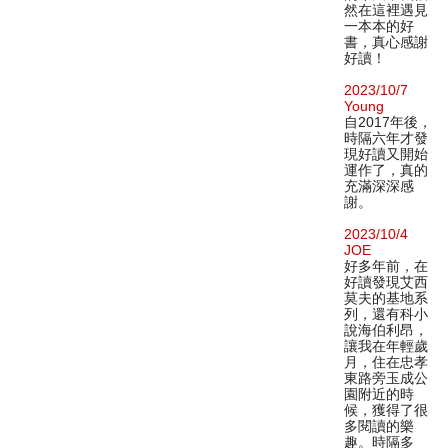
然在這裡遇見
一本本的好
書，真心感謝
好讀！
2023/10/7
Young
自2017年後，
時隔六年才發
現好讀又開始
運作了，真的
充滿深深感
謝。
2023/10/4
JOE
好多年前，在
好讀發現艾西
莫夫的基地系
列，還有科小
說海伯利昂，
讓我在年輕歲
月，住在忠孝
東路旁玉成公
園附近的時
候，獲得了很
多閱讀的樂
趣。時隔多