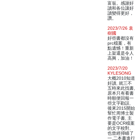
富翁。感謝好
讀和各位讓好
讀變得更好，
讚。
2023/7/26 袁
樹國
好些書都沒有
prc檔案，有
點遺憾！重新
上架還是令人
高興，加油！
2023/7/20
KYLESONG
大概2010知道
好讀, 就三不
五時來此找書,
原本只有看書
時順便回報一
些文字勘誤,
後來2015開始
幫忙周博士製
作電子書, 主
要是OCR檔案
的文字校對,
也曾經掃瞄了
一,二本書進行