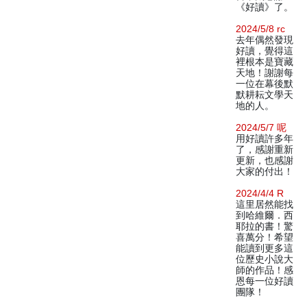
《好讀》了。
2024/5/8 rc
去年偶然發現
好讀，覺得這
裡根本是寶藏
天地！謝謝每
一位在幕後默
默耕耘文學天
地的人。
2024/5/7 呢
用好讀許多年
了，感謝重新
更新，也感謝
大家的付出！
2024/4/4 R
這里居然能找
到哈維爾．西
耶拉的書！驚
喜萬分！希望
能讀到更多這
位歷史小說大
師的作品！感
恩每一位好讀
團隊！