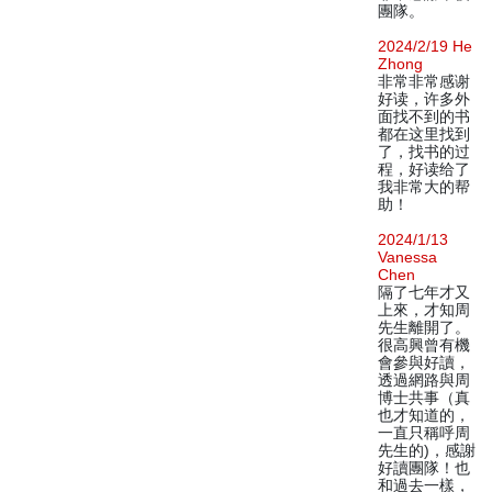
團隊。
2024/2/19 He
Zhong
非常非常感谢
好读，许多外
面找不到的书
都在这里找到
了，找书的过
程，好读给了
我非常大的帮
助！
2024/1/13
Vanessa
Chen
隔了七年才又
上來，才知周
先生離開了。
很高興曾有機
會參與好讀，
透過網路與周
博士共事（真
也才知道的，
一直只稱呼周
先生的)，感謝
好讀團隊！也
和過去一樣，