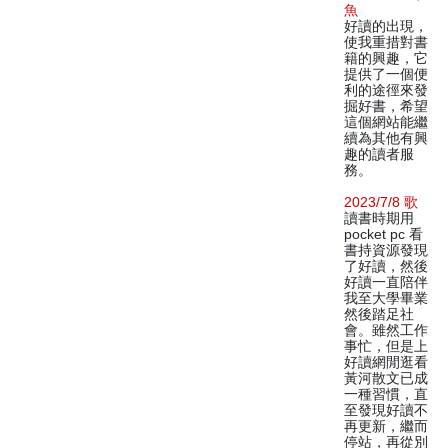
魚
好讀的出現，
使我重措對書
籍的興趣，它
提供了一個便
利的途徑來發
掘好書，希望
這個網站能繼
續為其他有興
趣的讀者服
務。
2023/7/8 歌
讀書時期用
pocket pc 看
書持資源發現
了好讀，然後
好讀一直陪伴
我至大學畢業
然後踏足社
會。雖然工作
事忙，但是上
好讀網閒逛看
黃河散文已成
一種習慣，直
至發現好讀不
再更新，繼而
停站，再從別