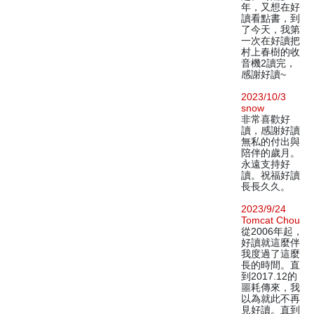
年，又想在好
讀看點書，到
了今天，我第
一次在好讀把
村上春樹的收
音機2讀完，
感謝好讀~
2023/10/3
snow
非常喜歡好
讀，感謝好讀
無私的付出與
陪伴的歲月。
永遠支持好
讀。祝福好讀
長長久久。
2023/9/24
Tomcat Chou
從2006年起，
好讀就這麼伴
我度過了這麼
長的時間。直
到2017.12的
噩耗傳來，我
以為就此不再
見好讀。直到