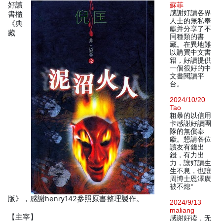
好讀
蘇菲
感謝好讀各界
書櫃
人士的無私奉
《典
獻并分享了不
藏
同種類的書
藏。在異地難
以購買中文書
籍，好讀提供
一個很好的中
文書閱讀平
台。
2024/10/20
Tao
粗暴的以信用
卡感謝好讀團
隊的無償奉
獻。懇請各位
讀友有錢出
錢，有力出
力，讓好讀生
生不息，也讓
周博士恩澤廣
被不熄°
版》，感謝henry142參照原書整理製作。
2024/9/13
maliang
【主宰】
感谢好读，无