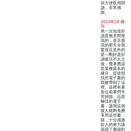
供方便取用閱
讀，非常感
謝。
2023/8/18 璐
羽
第一次知道好
讀是無意間發
現的，並且發
現的那天令我
驚喜且意外的
是—剛好是好
讀復活不久之
後，覺著應該
是某種莫名的
緣分，促使想
找些電子書的
我被帶到了這
裡。這裡有著
各位前輩們辛
苦掃描、品質
極佳的電子
書，讓我這個
後人能夠免費
享用這些書
籍，十分感激
前人的努力讓
我成了書籍的