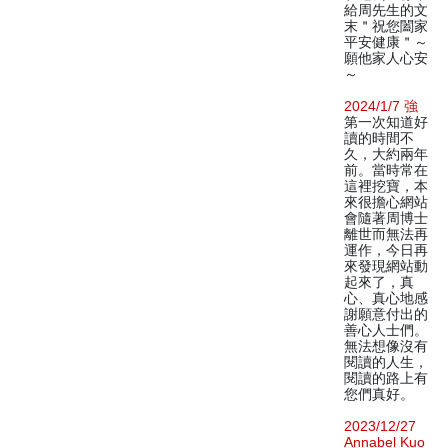
給周先生的文
末＂祝您闔家
平安健康＂～
願他家人心安
～
2024/1/7 強
第一次知道好
讀的時間不
久，大約兩年
前。當時常在
這裡挖寶，本
來很擔心網站
會隨著周博士
離世而無法再
運作，今日再
來發現網站動
起來了，真
心、真心地感
謝願意付出的
善心人士們。
無法想像沒有
閱讀的人生，
閱讀的路上有
您們真好。
2023/12/27
Annabel Kuo