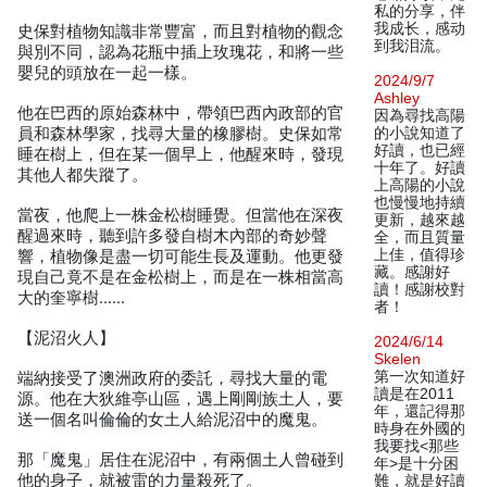
私的分享，伴
我成长，感动
史保對植物知識非常豐富，而且對植物的觀念
到我泪流。
與別不同，認為花瓶中插上玫瑰花，和將一些
嬰兒的頭放在一起一樣。
2024/9/7
Ashley
他在巴西的原始森林中，帶領巴西內政部的官
因為尋找高陽
員和森林學家，找尋大量的橡膠樹。史保如常
的小說知道了
好讀，也已經
睡在樹上，但在某一個早上，他醒來時，發現
十年了。好讀
其他人都失蹤了。
上高陽的小說
也慢慢地持續
當夜，他爬上一株金松樹睡覺。但當他在深夜
更新，越來越
醒過來時，聽到許多發自樹木內部的奇妙聲
全，而且質量
上佳，值得珍
響，植物像是盡一切可能生長及運動。他更發
藏。感謝好
現自己竟不是在金松樹上，而是在一株相當高
讀！感謝校對
大的奎寧樹……
者！
【泥沼火人】
2024/6/14
Skelen
第一次知道好
端納接受了澳洲政府的委託，尋找大量的電
讀是在2011
源。他在大狄維亭山區，遇上剛剛族土人，要
年，還記得那
送一個名叫倫倫的女土人給泥沼中的魔鬼。
時身在外國的
我要找<那些
那「魔鬼」居住在泥沼中，有兩個土人曾碰到
年>是十分困
他的身子，就被雷的力量殺死了。
難，就是好讀