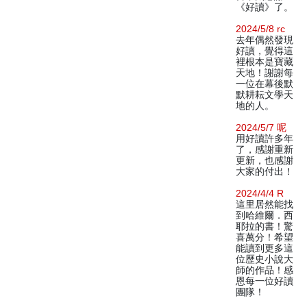
《好讀》了。
2024/5/8 rc
去年偶然發現
好讀，覺得這
裡根本是寶藏
天地！謝謝每
一位在幕後默
默耕耘文學天
地的人。
2024/5/7 呢
用好讀許多年
了，感謝重新
更新，也感謝
大家的付出！
2024/4/4 R
這里居然能找
到哈維爾．西
耶拉的書！驚
喜萬分！希望
能讀到更多這
位歷史小說大
師的作品！感
恩每一位好讀
團隊！