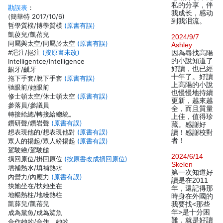
私的分享，伴
勘誤表
：
我成长，感动
(簡華特 2017/10/6)
到我泪流。
哲學質樸/博學質樸
(原書有誤)
凱葰兒/凱蓓兒
2024/9/7
同屬與太空/同屬於太空
(原書有誤)
Ashley
#浥注/挹注
(按原書未改)
因為尋找高陽
的小說知道了
Intelligentce/Intelligence
好讀，也已經
齦牙/齜牙
十年了。好讀
拖下手套/脫下手套
(原書有誤)
上高陽的小說
驰眼前/她眼前
也慢慢地持續
修士頓太空/休士頓太空
(原書有誤)
更新，越來越
參落員/參議員
全，而且質量
轉接給總/轉接給總統。
上佳，值得珍
鑽研聲/鑽岩聲
(原書有誤)
藏。感謝好
想表現他的/想表現他對
(原書有誤)
讀！感謝校對
者！
眾人的揚起/眾人紛揚起
(原書有誤)
駕駛繪/駕駛艙
2024/6/14
撗回原位/掛回原位
(按原書改成摜回原位)
Skelen
墳補熱水/填補熱水
第一次知道好
內營力/內應力
(原書有誤)
讀是在2011
抉她坐在/扶她坐在
年，還記得那
地暢熱柱/地幔熱柱
時身在外國的
凱薛兒/凱蓓兒
我要找<那些
年>是十分困
成為黨魚/成為鯊魚
難，就是好讀
合作她的/合作。她的