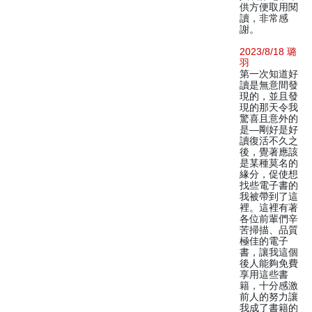
供方便取用閱
讀，非常感
謝。
2023/8/18 璐
羽
第一次知道好
讀是無意間發
現的，並且發
現的那天令我
驚喜且意外的
是—剛好是好
讀復活不久之
後，覺著應該
是某種莫名的
緣分，促使想
找些電子書的
我被帶到了這
裡。這裡有著
各位前輩們辛
苦掃描、品質
極佳的電子
書，讓我這個
後人能夠免費
享用這些書
籍，十分感激
前人的努力讓
我成了書籍的