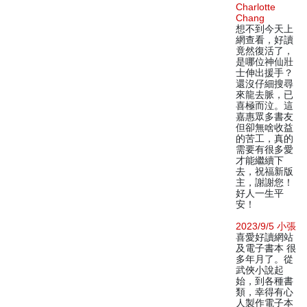
Charlotte
Chang
想不到今天上
網查看，好讀
竟然復活了，
是哪位神仙壯
士伸出援手？
還沒仔細搜尋
來龍去脈，已
喜極而泣。這
嘉惠眾多書友
但卻無啥收益
的苦工，真的
需要有很多愛
才能繼續下
去，祝福新版
主，謝謝您！
好人一生平
安！
2023/9/5 小張
喜愛好讀網站
及電子書本 很
多年月了。從
武俠小說起
始，到各種書
類，幸得有心
人製作電子本