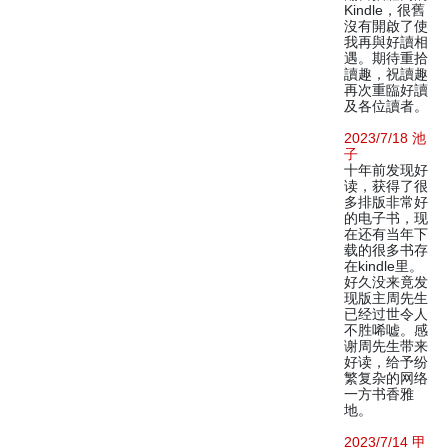
Kindle，很舊
沒有開啟了使
我再與好讀相
遇。期待重拾
讀趣，祝讀趣
再次重臨好讀
及各位讀者。
2023/7/18 池
子
十年前发现好
读，获得了很
多排版非常好
的电子书，现
在还有当年下
载的很多书存
在kindle里。
好久没来竟发
现版主周先生
已经过世令人
不胜唏嘘。感
谢周先生带来
好读，给予纷
繁复杂的网络
一方书香雅
地。
2023/7/14 甲