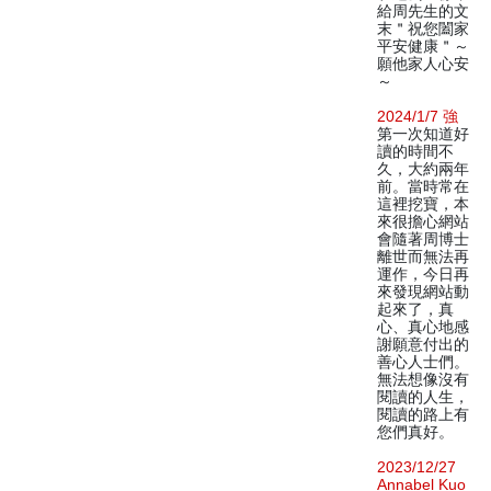
給周先生的文
末＂祝您闔家
平安健康＂～
願他家人心安
～
2024/1/7 強
第一次知道好
讀的時間不
久，大約兩年
前。當時常在
這裡挖寶，本
來很擔心網站
會隨著周博士
離世而無法再
運作，今日再
來發現網站動
起來了，真
心、真心地感
謝願意付出的
善心人士們。
無法想像沒有
閱讀的人生，
閱讀的路上有
您們真好。
2023/12/27
Annabel Kuo