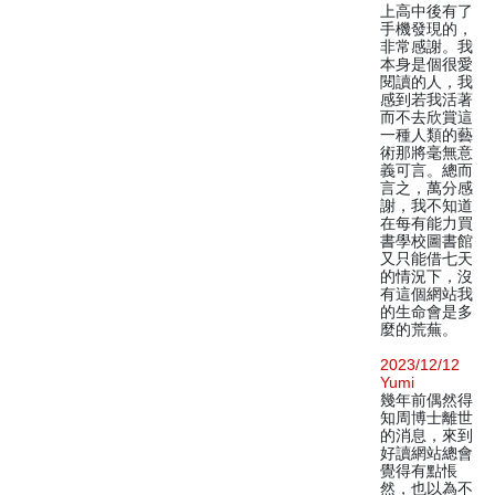
上高中後有了
手機發現的，
非常感謝。我
本身是個很愛
閱讀的人，我
感到若我活著
而不去欣賞這
一種人類的藝
術那將毫無意
義可言。總而
言之，萬分感
謝，我不知道
在每有能力買
書學校圖書館
又只能借七天
的情況下，沒
有這個網站我
的生命會是多
麼的荒蕪。
2023/12/12
Yumi
幾年前偶然得
知周博士離世
的消息，來到
好讀網站總會
覺得有點悵
然，也以為不