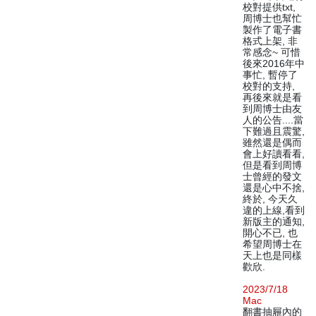
校對提供txt,
周博士也幫忙
製作了電子書
格式上架, 非
常感念~ 可惜
後來2016年中
事忙, 暫停了
校對的支持,
再後來就是看
到周博士由友
人的公告....當
下難過且震驚,
雖然還是偶而
會上好讀看看,
但是看到周博
士曾經的發文
還是心中不捨,
終於, 今天久
違的上線,看到
新版主的通知,
開心不已, 也
希望周博士在
天上也是同樣
歡欣.
2023/7/18
Mac
翻書抽屜內的