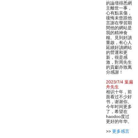
的論壇得悉網
主離世一事，
心有點哀傷，
後悔未曾跟他
言謝在學習期
間他的網站是
我的精神食
糧。見到好讀
重啟，有心人
延續好讀網站
的營運和更
新，很是感
激，對周先生
的貢獻亦致萬
分感謝！
2023/7/4 葉扁
舟先生
相识十年，前
面看过不少好
书，谢谢你。
今年时间更多
了，希望在
haodoo度过
更好的年华。
>>
更多感言