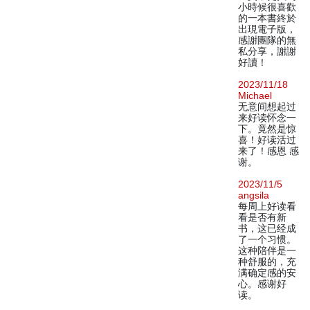
小時候很喜歡
的一本書終於
出現電子版，
感謝團隊的無
私分享，謝謝
好讀！
2023/11/18
Michael
无意间想起过
来好读怀念一
下。竟然是惊
喜！好读活过
来了！感恩 感
谢。
2023/11/5
angsila
每周上好读看
看是否有新
书，这已经成
了一个习惯。
这种陪伴是一
种舒服的，充
满确定感的安
心。感谢好
读。