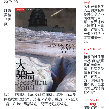
2017/10/6
蘇菲
感謝好讀各界
好讀
人士的無私奉
獻并分享了不
書櫃
同種類的書
《典
藏。在異地難
藏
以購買中文書
籍，好讀提供
一個很好的中
文書閱讀平
台。
2024/10/20
Tao
粗暴的以信用
卡感謝好讀團
隊的無償奉
獻。懇請各位
讀友有錢出
錢，有力出
力，讓好讀生
生不息，也讓
周博士恩澤廣
被不熄°
版》，感謝Sai Lee提供掃描檔。感謝talisa按
掃描檔整理製作。譯者宋瑛堂。感謝mark勘誤
2024/9/13
1處、Gilbert勘誤4處、簡華特勘誤24處。
maliang
感谢好读，无