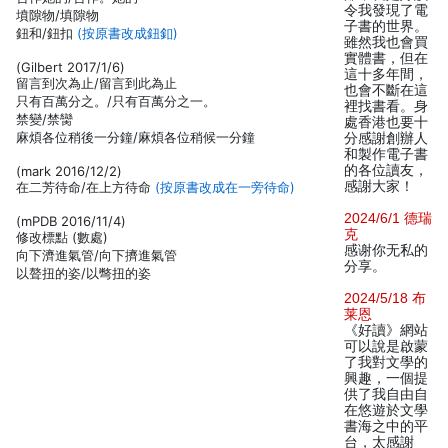
令我發現了電
墳隙物/填隙物
子書的世界。
鈕和/鈕扣
(按原書改成鈕釦)
雖然我也會買
實體書，但在
(Gilbert 2017/1/6)
這十多年間，
留言到次為止/留言到此為止
也會不斷在這
只有百萬分之。/只有百萬分之一。
裡找書看。身
禁變/禁臠
處香港也要十
麻煩各位稍後一分鐘/麻煩各位稍候一分鐘
分感謝創辦人
和製作電子書
的各位讀友，
(mark 2016/12/2)
感謝大家！
在二芳待命/在上方待命
(按原書改成在一旁待命)
2024/6/1 德瑞
(mPDB 2016/11/4)
克
修改標點 (數處)
感谢你无私的
向下濟進氣管/向下擠進氣管
分享。
以聱扭的姿/以彆扭的姿
2024/5/18 布
莱恩
《好讀》網站
可以說是啟蒙
了我對文學的
興趣，一個提
供了我自由自
在悠遊於文學
書海之中的平
台，太感謝