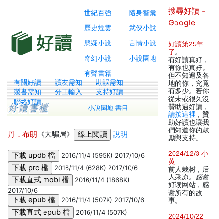
搜尋好讀 -
世紀百強
隨身智囊
Google
歷史煙雲
武俠小說
懸疑小說
言情小說
好讀第25年
了
。
奇幻小說
小說園地
有好讀真好，
有你也真好。
有聲書籍
但不知遍及各
有關好讀
讀友需知
勘誤需知
地的你，究竟
有多少。若你
製書需知
分工輸入
支持好讀
從未或很久沒
聯絡好讀
贊助過好讀，
小說園地 書目
請按這裡
，贊
助好讀也讓我
們知道你的鼓
丹．布朗
《大騙局》
說明
勵與支持。
2024/12/3 小
2016/11/4 (595K) 2017/10/6
黄
2016/11/4 (628K) 2017/10/6
前人栽树，后
人乘凉。感谢
2016/11/4 (1868K)
好读网站，感
2017/10/6
谢所有的故
2016/11/4 (507K) 2017/10/6
事。
2016/11/4 (507K)
2024/10/22