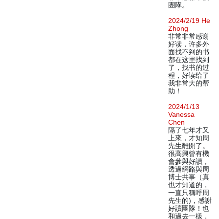
團隊。
2024/2/19 He
Zhong
非常非常感谢
好读，许多外
面找不到的书
都在这里找到
了，找书的过
程，好读给了
我非常大的帮
助！
2024/1/13
Vanessa
Chen
隔了七年才又
上來，才知周
先生離開了。
很高興曾有機
會參與好讀，
透過網路與周
博士共事（真
也才知道的，
一直只稱呼周
先生的)，感謝
好讀團隊！也
和過去一樣，