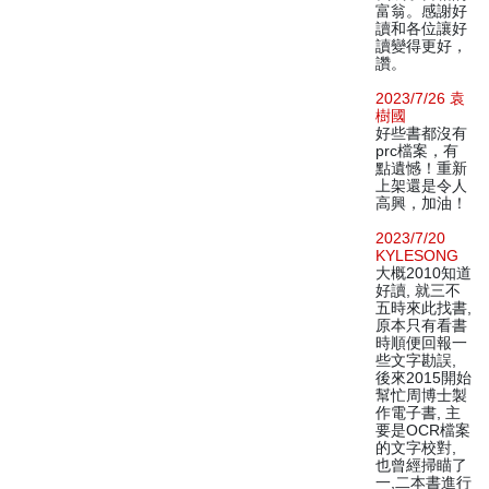
富翁。感謝好
讀和各位讓好
讀變得更好，
讚。
2023/7/26 袁
樹國
好些書都沒有
prc檔案，有
點遺憾！重新
上架還是令人
高興，加油！
2023/7/20
KYLESONG
大概2010知道
好讀, 就三不
五時來此找書,
原本只有看書
時順便回報一
些文字勘誤,
後來2015開始
幫忙周博士製
作電子書, 主
要是OCR檔案
的文字校對,
也曾經掃瞄了
一,二本書進行