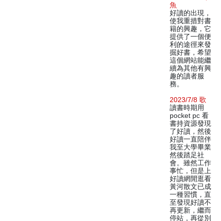
魚
好讀的出現，
使我重措對書
籍的興趣，它
提供了一個便
利的途徑來發
掘好書，希望
這個網站能繼
續為其他有興
趣的讀者服
務。
2023/7/8 歌
讀書時期用
pocket pc 看
書持資源發現
了好讀，然後
好讀一直陪伴
我至大學畢業
然後踏足社
會。雖然工作
事忙，但是上
好讀網閒逛看
黃河散文已成
一種習慣，直
至發現好讀不
再更新，繼而
停站，再從別