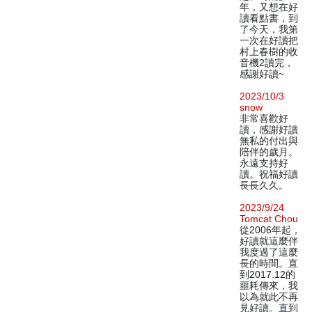
年，又想在好
讀看點書，到
了今天，我第
一次在好讀把
村上春樹的收
音機2讀完，
感謝好讀~
2023/10/3
snow
非常喜歡好
讀，感謝好讀
無私的付出與
陪伴的歲月。
永遠支持好
讀。祝福好讀
長長久久。
2023/9/24
Tomcat Chou
從2006年起，
好讀就這麼伴
我度過了這麼
長的時間。直
到2017.12的
噩耗傳來，我
以為就此不再
見好讀。直到