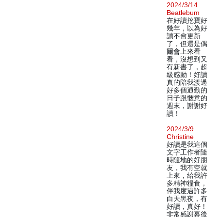
2024/3/14
Beatlebum
在好讀挖寶好
幾年，以為好
讀不會更新
了，但還是偶
爾會上來看
看，沒想到又
有新書了，超
級感動！好讀
真的陪我渡過
好多個通勤的
日子跟愜意的
週末，謝謝好
讀！
2024/3/9
Christine
好讀是我這個
文字工作者隨
時隨地的好朋
友，我有空就
上來，給我許
多精神糧食，
伴我度過許多
白天黑夜，有
好讀，真好！
非常感謝幕後