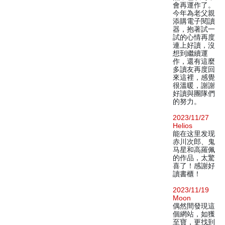
會再運作了。
今年為老父親
添購電子閱讀
器，抱著試一
試的心情再度
連上好讀，沒
想到繼續運
作，還有這麼
多讀友再度回
來這裡，感覺
很溫暖，謝謝
好讀與團隊們
的努力。
2023/11/27
Helios
能在这里发现
赤川次郎、鬼
马星和高羅佩
的作品，太驚
喜了！感謝好
讀書櫃！
2023/11/19
Moon
偶然間發現這
個網站，如獲
至寶，更找到