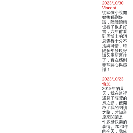
2023/10/30
Vincent
從武俠小說開
始接觸到好
讀，陸陸續續
也看了很多好
書，六年前看
到周博士的消
息覺得十分不
捨與可惜，時
隔多年發現好
讀又重新運作
了，實在感到
非常開心與感
謝！
2023/10/23
偷泥
2019年的某
天，我在這裡
遇見了薩豐的
風之影，便開
啟了我的閱讀
之路，才知道
原來閱讀是一
件多麼快樂的
事情。2023年
的今天，我依