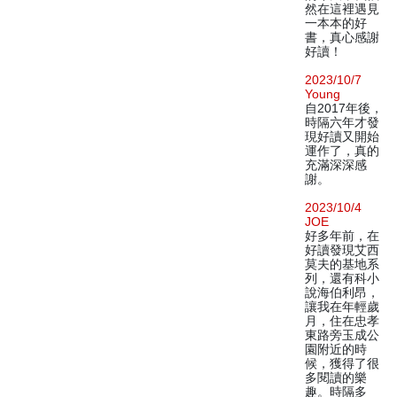
然在這裡遇見
一本本的好
書，真心感謝
好讀！
2023/10/7
Young
自2017年後，
時隔六年才發
現好讀又開始
運作了，真的
充滿深深感
謝。
2023/10/4
JOE
好多年前，在
好讀發現艾西
莫夫的基地系
列，還有科小
說海伯利昂，
讓我在年輕歲
月，住在忠孝
東路旁玉成公
園附近的時
候，獲得了很
多閱讀的樂
趣。時隔多