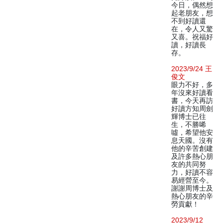
今日，偶然想
起老朋友，想
不到好讀還
在，令人又驚
又喜。祝福好
讀，好讀長
存。
2023/9/24 王
俊文
眼力不好，多
年沒來好讀看
書，今天再訪
好讀方知周劍
輝博士已往
生，不勝唏
噓，希望他安
息天國。沒有
他的辛苦創建
及許多熱心朋
友的共同努
力，好讀不容
易經營至今。
謝謝周博士及
熱心朋友的辛
勞貢獻！
2023/9/12