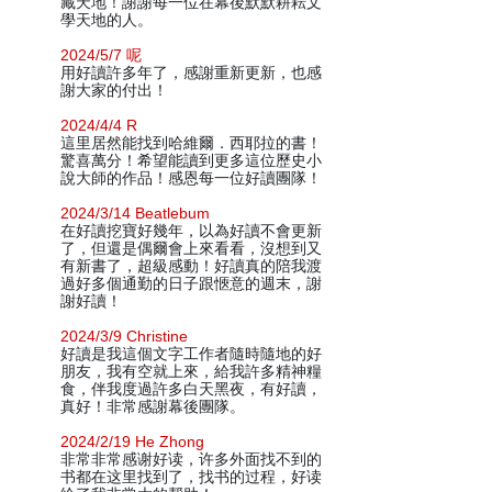
藏天地！謝謝每一位在幕後默默耕耘文
學天地的人。
2024/5/7 呢
用好讀許多年了，感謝重新更新，也感
謝大家的付出！
2024/4/4 R
這里居然能找到哈維爾．西耶拉的書！
驚喜萬分！希望能讀到更多這位歷史小
說大師的作品！感恩每一位好讀團隊！
2024/3/14 Beatlebum
在好讀挖寶好幾年，以為好讀不會更新
了，但還是偶爾會上來看看，沒想到又
有新書了，超級感動！好讀真的陪我渡
過好多個通勤的日子跟愜意的週末，謝
謝好讀！
2024/3/9 Christine
好讀是我這個文字工作者隨時隨地的好
朋友，我有空就上來，給我許多精神糧
食，伴我度過許多白天黑夜，有好讀，
真好！非常感謝幕後團隊。
2024/2/19 He Zhong
非常非常感谢好读，许多外面找不到的
书都在这里找到了，找书的过程，好读