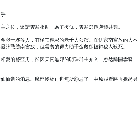
束手！
家主之位，邀請雲襄相助。為了復仇，雲襄選擇與狼共舞。
、金彪一夥等人，有極其精彩的老千大公演。在仇家南宮放的大
然最終戰勝南宮放，但雲襄的得力助手金彪卻被神秘人殺死。
心相愛的舒亞男，卻因天真無邪的明珠郡主介入，忽然離開雲襄
妙仙仙逝的消息。魔門終於再也無所顧忌了，中原眼看將再掀起