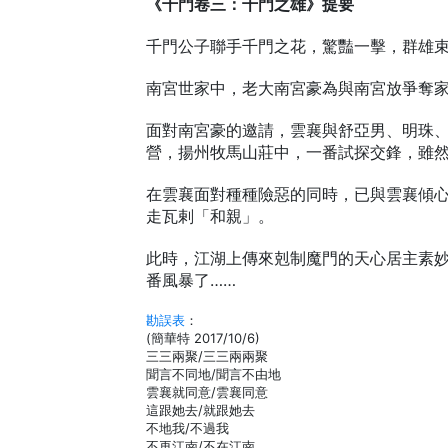
《千門卷三：千門之雄》提要
千門公子聯手千門之花，驚豔一擊，群雄
南宮世家中，老大南宮豪為與南宮放爭奪
面對南宮豪的邀請，雲襄與舒亞男、明珠
營，揚州牧馬山莊中，一番試探交鋒，雖
在雲襄面對種種險惡的同時，已與雲襄傾
走瓦剌「和親」。
此時，江湖上傳來剋制魔門的天心居主素
番風暴了……
勘誤表
：
(簡華特 2017/10/6)
三三兩聚/三三兩兩聚
聞言不同地/聞言不由地
雲襄就同意/雲襄同意
這跟她去/就跟她去
不地我/不過我
不再江南/不在江南