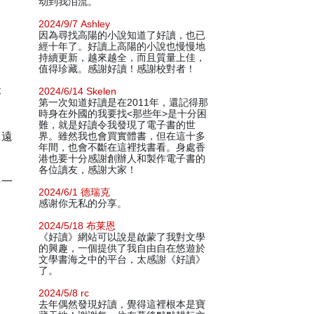
动到我泪流。
2024/9/7 Ashley
因為尋找高陽的小說知道了好讀，也已
經十年了。好讀上高陽的小說也慢慢地
持續更新，越來越全，而且質量上佳，
值得珍藏。感謝好讀！感謝校對者！
本
2024/6/14 Skelen
第一次知道好讀是在2011年，還記得那
時身在外國的我要找<那些年>是十分困
難，就是好讀令我發現了電子書的世
，遠
界。雖然我也會買實體書，但在這十多
年間，也會不斷在這裡找書看。身處香
港也要十分感謝創辦人和製作電子書的
各位讀友，感謝大家！
另一
2024/6/1 德瑞克
感谢你无私的分享。
2024/5/18 布莱恩
《好讀》網站可以說是啟蒙了我對文學
的興趣，一個提供了我自由自在悠遊於
文學書海之中的平台，太感謝《好讀》
了。
2024/5/8 rc
去年偶然發現好讀，覺得這裡根本是寶