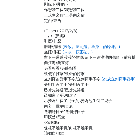
剛躲下/剛躺下
你想請二位/我想請二位
正式南宮放/正是南宮放
定西/東西
(Gilbert 2017/2/3)
︰/： (數處)
引麼/什麼
膻味/羶味
(未改。膻同羶。羊身上的臊味。)
坐莊/作莊
(未改，原正確。)
留下一道道淺淺的傷痕/留下一道淺淺的傷痕（前段
藺江海/藺東海
另看相看/另眼相看
致使的打擊/致命的打擊
立刻揮的對手下令/立刻揮手下令
(改成立刻揮手對手
分明出沒出千/分明沒出千
己搶先笑道/已搶先笑道
己知道了/已知道了
小妾為生個了兒子/小妾為他生個了兒子
南宮一暈/南宮豪
選糰好日子/選個好日子
即既然/既然
化刻/即刻
像筱不離示意/向筱不離示意
讀獨自/獨自