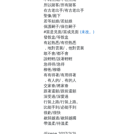
所以賭客/所有賭客
在古老出手/有古老出手
聖像/殿下
若等姑娘/若姑娘
保護嗣子/保住嗣子
#當是見面/當成見面
(未改。)
發骰盅/等骰盅
有起熟悉/有些熟悉
，地對雲襄/，他對雲襄
敢不會/都不會
說輕輕/說著輕輕
急得得/急得
柳爸/柳爺
有有得著/有用得著
，有人的/，有的人
交家眷/將家眷
跟著還願/跟前還願
深受過/深愛過
行裝上路/行裝上路。
比能手到/必能手到
很虧/很快
赦歸越過/赦歸越國
帶溫柔/待溫柔
(Eirene 2017/3/3)