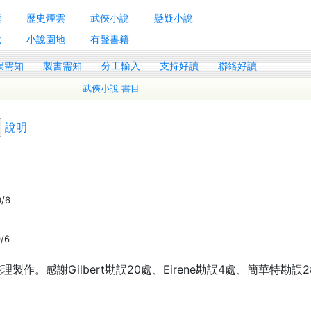
囊
歷史煙雲
武俠小說
懸疑小說
說
小說園地
有聲書籍
誤需知
製書需知
分工輸入
支持好讀
聯絡好讀
武俠小說 書目
說明
0/6
0/6
。感謝Gilbert勘誤20處、Eirene勘誤4處、簡華特勘誤2