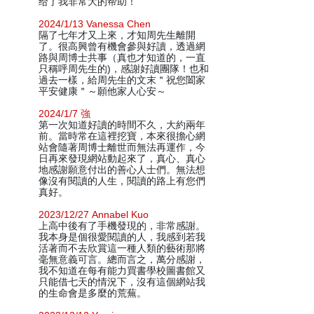
给了我非常大的帮助！
2024/1/13 Vanessa Chen
隔了七年才又上來，才知周先生離開
了。很高興曾有機會參與好讀，透過網
路與周博士共事（真也才知道的，一直
只稱呼周先生的)，感謝好讀團隊！也和
過去一樣，給周先生的文末＂祝您闔家
平安健康＂～願他家人心安～
2024/1/7 強
第一次知道好讀的時間不久，大約兩年
前。當時常在這裡挖寶，本來很擔心網
站會隨著周博士離世而無法再運作，今
日再來發現網站動起來了，真心、真心
地感謝願意付出的善心人士們。無法想
像沒有閱讀的人生，閱讀的路上有您們
真好。
2023/12/27 Annabel Kuo
上高中後有了手機發現的，非常感謝。
我本身是個很愛閱讀的人，我感到若我
活著而不去欣賞這一種人類的藝術那將
毫無意義可言。總而言之，萬分感謝，
我不知道在每有能力買書學校圖書館又
只能借七天的情況下，沒有這個網站我
的生命會是多麼的荒蕪。