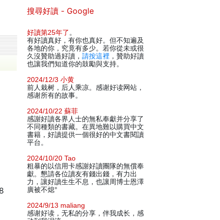
搜尋好讀 - Google
好讀第25年了
。
有好讀真好，有你也真好。但不知遍及
各地的你，究竟有多少。若你從未或很
久沒贊助過好讀，
請按這裡
，贊助好讀
也讓我們知道你的鼓勵與支持。
2024/12/3 小黄
前人栽树，后人乘凉。感谢好读网站，
感谢所有的故事。
2024/10/22 蘇菲
感謝好讀各界人士的無私奉獻并分享了
不同種類的書藏。在異地難以購買中文
書籍，好讀提供一個很好的中文書閱讀
平台。
2024/10/20 Tao
粗暴的以信用卡感謝好讀團隊的無償奉
獻。懇請各位讀友有錢出錢，有力出
力，讓好讀生生不息，也讓周博士恩澤
8
廣被不熄°
2024/9/13 maliang
感谢好读，无私的分享，伴我成长，感