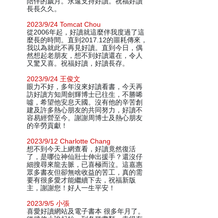
陪伴的歲月。永遠支持好讀。祝福好讀
長長久久。
2023/9/24 Tomcat Chou
從2006年起，好讀就這麼伴我度過了這
麼長的時間。直到2017.12的噩耗傳來，
我以為就此不再見好讀。直到今日，偶
然想起老朋友，想不到好讀還在，令人
又驚又喜。祝福好讀，好讀長存。
2023/9/24 王俊文
眼力不好，多年沒來好讀看書，今天再
訪好讀方知周劍輝博士已往生，不勝唏
噓，希望他安息天國。沒有他的辛苦創
建及許多熱心朋友的共同努力，好讀不
容易經營至今。謝謝周博士及熱心朋友
的辛勞貢獻！
2023/9/12 Charlotte Chang
想不到今天上網查看，好讀竟然復活
了，是哪位神仙壯士伸出援手？還沒仔
細搜尋來龍去脈，已喜極而泣。這嘉惠
眾多書友但卻無啥收益的苦工，真的需
要有很多愛才能繼續下去，祝福新版
主，謝謝您！好人一生平安！
2023/9/5 小張
喜愛好讀網站及電子書本 很多年月了。