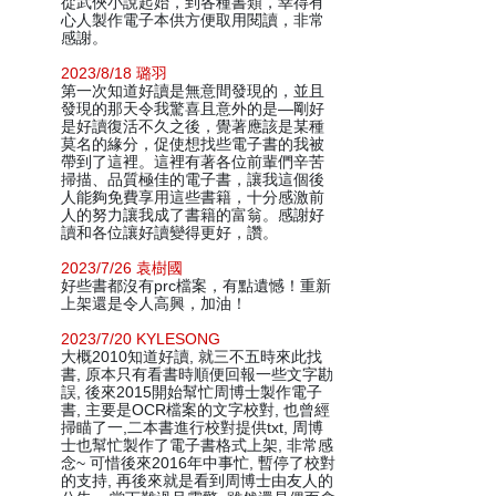
從武俠小說起始，到各種書類，幸得有
心人製作電子本供方便取用閱讀，非常
感謝。
2023/8/18 璐羽
第一次知道好讀是無意間發現的，並且
發現的那天令我驚喜且意外的是—剛好
是好讀復活不久之後，覺著應該是某種
莫名的緣分，促使想找些電子書的我被
帶到了這裡。這裡有著各位前輩們辛苦
掃描、品質極佳的電子書，讓我這個後
人能夠免費享用這些書籍，十分感激前
人的努力讓我成了書籍的富翁。感謝好
讀和各位讓好讀變得更好，讚。
2023/7/26 袁樹國
好些書都沒有prc檔案，有點遺憾！重新
上架還是令人高興，加油！
2023/7/20 KYLESONG
大概2010知道好讀, 就三不五時來此找
書, 原本只有看書時順便回報一些文字勘
誤, 後來2015開始幫忙周博士製作電子
書, 主要是OCR檔案的文字校對, 也曾經
掃瞄了一,二本書進行校對提供txt, 周博
士也幫忙製作了電子書格式上架, 非常感
念~ 可惜後來2016年中事忙, 暫停了校對
的支持, 再後來就是看到周博士由友人的