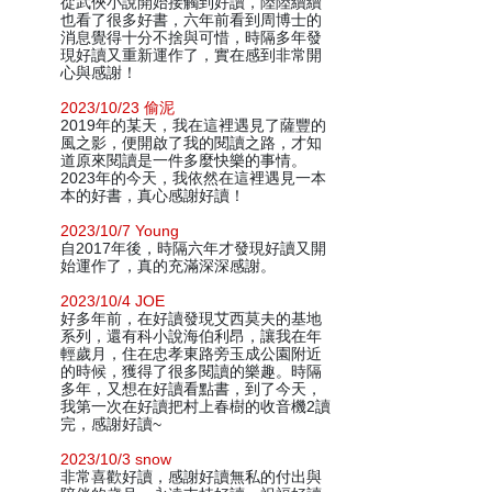
從武俠小說開始接觸到好讀，陸陸續續
也看了很多好書，六年前看到周博士的
消息覺得十分不捨與可惜，時隔多年發
現好讀又重新運作了，實在感到非常開
心與感謝！
2023/10/23 偷泥
2019年的某天，我在這裡遇見了薩豐的
風之影，便開啟了我的閱讀之路，才知
道原來閱讀是一件多麼快樂的事情。
2023年的今天，我依然在這裡遇見一本
本的好書，真心感謝好讀！
2023/10/7 Young
自2017年後，時隔六年才發現好讀又開
始運作了，真的充滿深深感謝。
2023/10/4 JOE
好多年前，在好讀發現艾西莫夫的基地
系列，還有科小說海伯利昂，讓我在年
輕歲月，住在忠孝東路旁玉成公園附近
的時候，獲得了很多閱讀的樂趣。時隔
多年，又想在好讀看點書，到了今天，
我第一次在好讀把村上春樹的收音機2讀
完，感謝好讀~
2023/10/3 snow
非常喜歡好讀，感謝好讀無私的付出與