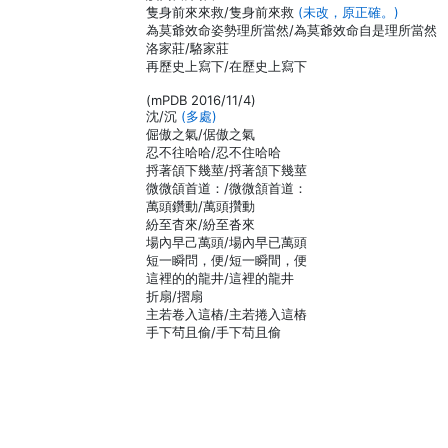
隻身前來來救/隻身前來救
(未改，原正確。)
為莫爺效命姿勢理所當然/為莫爺效命自是理所當然
洛家莊/駱家莊
再歷史上寫下/在歷史上寫下
(mPDB 2016/11/4)
沈/沉
(多處)
倔傲之氣/倨傲之氣
忍不往哈哈/忍不住哈哈
捋著頜下幾莖/捋著頷下幾莖
微微頜首道：/微微頷首道：
萬頭鑽動/萬頭攢動
紛至杳來/紛至沓來
場內早己萬頭/場內早已萬頭
短一瞬問，便/短一瞬間，便
這裡的的龍井/這裡的龍井
折扇/摺扇
主若卷入這樁/主若捲入這樁
手下茍且偷/手下苟且偷