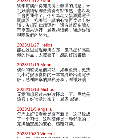
2023/12/12 Yumi
幾年前偶然得知周博士離世的消息，來
到好讀網站總會覺得有點悵然，也以為
不會再運作了。今年為老父親添購電子
閱讀器，抱著試一試的心情再度連上好
讀，沒想到繼續運作，還有這麼多讀友
再度回來這裡，感覺很溫暖，謝謝好讀
與團隊們的努力。
2023/11/27 Helios
能在这里发现赤川次郎、鬼马星和高羅
佩的作品，太驚喜了！感謝好讀書櫃！
2023/11/19 Moon
偶然間發現這個網站，如獲至寶，更找
到小時候很喜歡的一本書終於出現電子
版，感謝團隊的無私分享，謝謝好讀！
2023/11/18 Michael
无意间想起过来好读怀念一下。竟然是
惊喜！好读活过来了！感恩 感谢。
2023/11/5 angsila
每周上好读看看是否有新书，这已经成
了一个习惯。这种陪伴是一种舒服的，
充满确定感的安心。感谢好读。
2023/10/30 Vincent