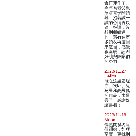
會再運作了。
今年為老父親
添購電子閱讀
器，抱著試一
試的心情再度
連上好讀，沒
想到繼續運
作，還有這麼
多讀友再度回
來這裡，感覺
很溫暖，謝謝
好讀與團隊們
的努力。
2023/11/27
Helios
能在这里发现
赤川次郎、鬼
马星和高羅佩
的作品，太驚
喜了！感謝好
讀書櫃！
2023/11/19
Moon
偶然間發現這
個網站，如獲
至寶，更找到