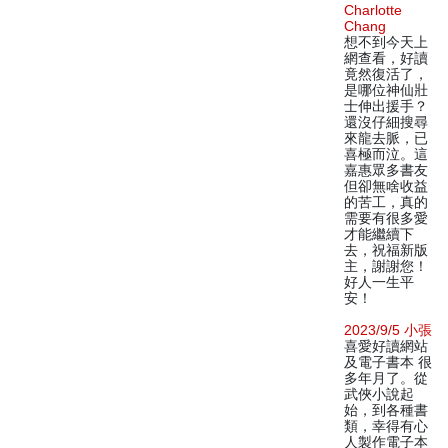
Charlotte
Chang
想不到今天上
網查看，好讀
竟然復活了，
是哪位神仙壯
士伸出援手？
還沒仔細搜尋
來龍去脈，已
喜極而泣。這
嘉惠眾多書友
但卻無啥收益
的苦工，真的
需要有很多愛
才能繼續下
去，祝福新版
主，謝謝您！
好人一生平
安！
2023/9/5 小張
喜愛好讀網站
及電子書本 很
多年月了。從
武俠小說起
始，到各種書
類，幸得有心
人製作電子本