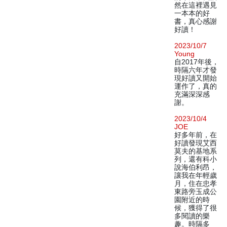
然在這裡遇見
一本本的好
書，真心感謝
好讀！
2023/10/7
Young
自2017年後，
時隔六年才發
現好讀又開始
運作了，真的
充滿深深感
謝。
2023/10/4
JOE
好多年前，在
好讀發現艾西
莫夫的基地系
列，還有科小
說海伯利昂，
讓我在年輕歲
月，住在忠孝
東路旁玉成公
園附近的時
候，獲得了很
多閱讀的樂
趣。時隔多