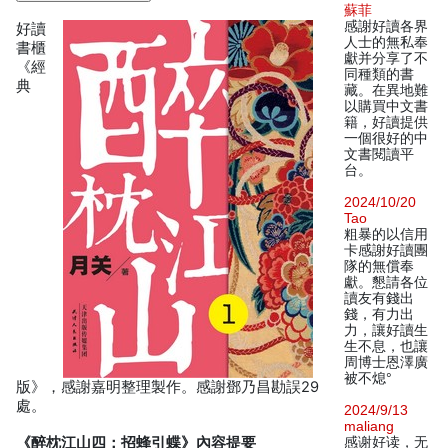
蘇菲
感謝好讀各界
好讀
人士的無私奉
書櫃
獻并分享了不
《經
同種類的書
典
藏。在異地難
以購買中文書
籍，好讀提供
一個很好的中
文書閱讀平
台。
2024/10/20
Tao
粗暴的以信用
卡感謝好讀團
隊的無償奉
獻。懇請各位
讀友有錢出
錢，有力出
力，讓好讀生
生不息，也讓
周博士恩澤廣
被不熄°
版》，感謝嘉明整理製作。感謝鄧乃昌勘誤29
處。
2024/9/13
maliang
《醉枕江山四：招蜂引蝶》內容提要
感谢好读，无