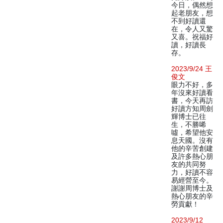
今日，偶然想
起老朋友，想
不到好讀還
在，令人又驚
又喜。祝福好
讀，好讀長
存。
2023/9/24 王
俊文
眼力不好，多
年沒來好讀看
書，今天再訪
好讀方知周劍
輝博士已往
生，不勝唏
噓，希望他安
息天國。沒有
他的辛苦創建
及許多熱心朋
友的共同努
力，好讀不容
易經營至今。
謝謝周博士及
熱心朋友的辛
勞貢獻！
2023/9/12