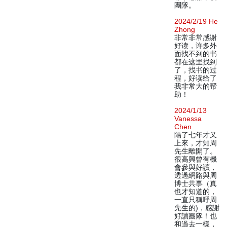
團隊。
2024/2/19 He
Zhong
非常非常感谢
好读，许多外
面找不到的书
都在这里找到
了，找书的过
程，好读给了
我非常大的帮
助！
2024/1/13
Vanessa
Chen
隔了七年才又
上來，才知周
先生離開了。
很高興曾有機
會參與好讀，
透過網路與周
博士共事（真
也才知道的，
一直只稱呼周
先生的)，感謝
好讀團隊！也
和過去一樣，