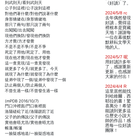
到武則天/看到武則天
《好讀》了。
公子到這裡/公子說到這裡
2024/5/8 rc
對他們著什麼/對他們說著什麼
去年偶然發現
身形矯健在/身形矯健地
好讀，覺得這
那只了兩句/那只說了兩句
裡根本是寶藏
出闖闖/出去闖闖
天地！謝謝每
現他們換防/發現他們換防
一位在幕後默
方才覺/方才發覺
默耕耘文學天
不是不是不爭/不是不爭
地的人。
死定了用他/死定了。用他
2024/5/7 呢
現在他才覺/現在他才發覺
用好讀許多年
這一查竟現/這一查竟發現
了，感謝重新
就更多了今天/就更多了。今天
更新，也感謝
就現了為什麼/就發現了為什麼
大家的付出！
徒弟中現了一個/徒弟中發現了一個
訪止兩個人/防止兩個人
2024/4/4 R
不曾生過一樣/不曾發生過一樣
這里居然能找
到哈維爾．西
(mPDB 2016/10/7)
耶拉的書！驚
門口沖裡面/門口衝裡面
喜萬分！希望
能讀到更多這
洛陽磋砣了近/洛陽蹉跎了近
位歷史小說大
父子的的傳說/父子的傳說
師的作品！感
實他會唔尤浩/實他會晤尤浩
恩每一位好讀
帳蓬/帳篷
團隊！
一臉疑感地道/一臉疑惑地道