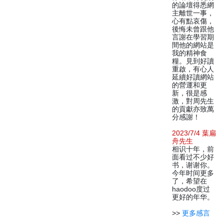
的論壇得悉網
主離世一事，
心有點哀傷，
後悔未曾跟他
言謝在學習期
間他的網站是
我的精神食
糧。見到好讀
重啟，有心人
延續好讀網站
的營運和更
新，很是感
激，對周先生
的貢獻亦致萬
分感謝！
2023/7/4 葉扁
舟先生
相识十年，前
面看过不少好
书，谢谢你。
今年时间更多
了，希望在
haodoo度过
更好的年华。
>>
更多感言