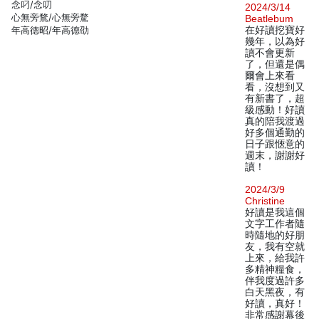
念叼/念叨
2024/3/14
心無旁鶩/心無旁騖
Beatlebum
年高德昭/年高德劭
在好讀挖寶好
幾年，以為好
讀不會更新
了，但還是偶
爾會上來看
看，沒想到又
有新書了，超
級感動！好讀
真的陪我渡過
好多個通勤的
日子跟愜意的
週末，謝謝好
讀！
2024/3/9
Christine
好讀是我這個
文字工作者隨
時隨地的好朋
友，我有空就
上來，給我許
多精神糧食，
伴我度過許多
白天黑夜，有
好讀，真好！
非常感謝幕後