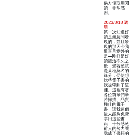
供方便取用閱
讀，非常感
謝。
2023/8/18 璐
羽
第一次知道好
讀是無意間發
現的，並且發
現的那天令我
驚喜且意外的
是—剛好是好
讀復活不久之
後，覺著應該
是某種莫名的
緣分，促使想
找些電子書的
我被帶到了這
裡。這裡有著
各位前輩們辛
苦掃描、品質
極佳的電子
書，讓我這個
後人能夠免費
享用這些書
籍，十分感激
前人的努力讓
我成了書籍的