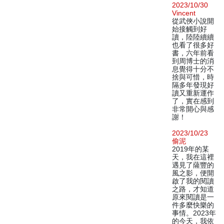
2023/10/30
Vincent
從武俠小說開
始接觸到好
讀，陸陸續續
也看了很多好
書，六年前看
到周博士的消
息覺得十分不
捨與可惜，時
隔多年發現好
讀又重新運作
了，實在感到
非常開心與感
謝！
2023/10/23
偷泥
2019年的某
天，我在這裡
遇見了薩豐的
風之影，便開
啟了我的閱讀
之路，才知道
原來閱讀是一
件多麼快樂的
事情。2023年
的今天，我依