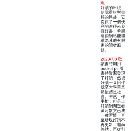
魚
好讀的出現，
使我重措對書
籍的興趣，它
提供了一個便
利的途徑來發
掘好書，希望
這個網站能繼
續為其他有興
趣的讀者服
務。
2023/7/8 歌
讀書時期用
pocket pc 看
書持資源發現
了好讀，然後
好讀一直陪伴
我至大學畢業
然後踏足社
會。雖然工作
事忙，但是上
好讀網閒逛看
黃河散文已成
一種習慣，直
至發現好讀不
再更新，繼而
停站，再從別