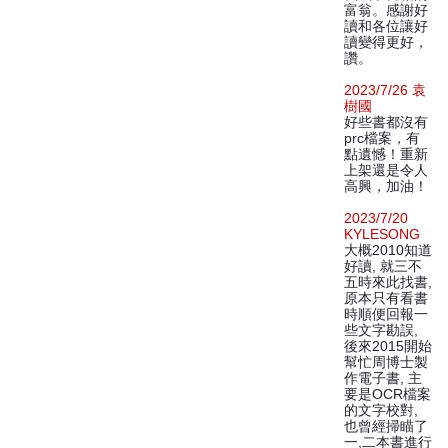
富翁。感謝好
讀和各位讓好
讀變得更好，
讚。
2023/7/26 袁
樹國
好些書都沒有
prc檔案，有
點遺憾！重新
上架還是令人
高興，加油！
2023/7/20
KYLESONG
大概2010知道
好讀, 就三不
五時來此找書,
原本只有看書
時順便回報一
些文字勘誤,
後來2015開始
幫忙周博士製
作電子書, 主
要是OCR檔案
的文字校對,
也曾經掃瞄了
一,二本書進行