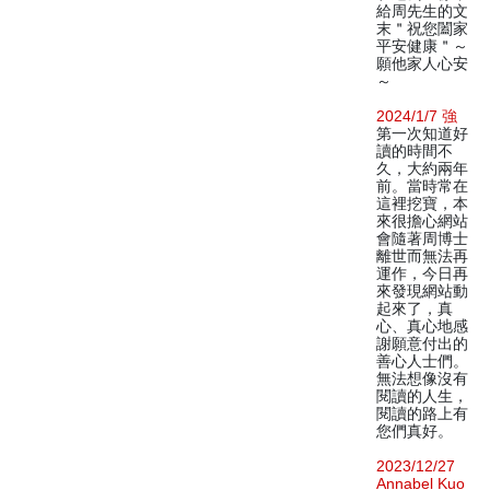
給周先生的文
末＂祝您闔家
平安健康＂～
願他家人心安
～
2024/1/7 強
第一次知道好
讀的時間不
久，大約兩年
前。當時常在
這裡挖寶，本
來很擔心網站
會隨著周博士
離世而無法再
運作，今日再
來發現網站動
起來了，真
心、真心地感
謝願意付出的
善心人士們。
無法想像沒有
閱讀的人生，
閱讀的路上有
您們真好。
2023/12/27
Annabel Kuo