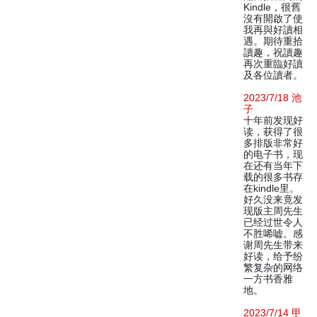
Kindle，很舊
沒有開啟了使
我再與好讀相
遇。期待重拾
讀趣，祝讀趣
再次重臨好讀
及各位讀者。
2023/7/18 池
子
十年前发现好
读，获得了很
多排版非常好
的电子书，现
在还有当年下
载的很多书存
在kindle里。
好久没来竟发
现版主周先生
已经过世令人
不胜唏嘘。感
谢周先生带来
好读，给予纷
繁复杂的网络
一方书香雅
地。
2023/7/14 甲