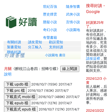
搜尋好讀 -
世紀百強
隨身智囊
Google
歷史煙雲
武俠小說
懸疑小說
言情小說
好讀第25年
了
。
奇幻小說
小說園地
有好讀真好，
有你也真好。
有聲書籍
但不知遍及各
有關好讀
讀友需知
勘誤需知
地的你，究竟
有多少。若你
製書需知
分工輸入
支持好讀
從未或很久沒
聯絡好讀
贊助過好讀，
小說園地 書目
請按這裡
，贊
助好讀也讓我
們知道你的鼓
月關
《醉枕江山卷四：招蜂引蝶》
勵與支持。
說明
2024/12/3 小
黄
2016/10/7 (155K) 2017/4/7
前人栽树，后
2016/10/7 (163K) 2017/4/7
人乘凉。感谢
好读网站，感
2016/10/7 (489K) 2017/4/7
谢所有的故
事。
2016/10/7 (127K) 2017/4/7
2016/10/7 (127K) 2017/4/7
2024/10/22