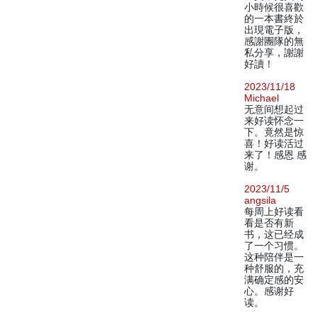
小時候很喜歡
的一本書終於
出現電子版，
感謝團隊的無
私分享，謝謝
好讀！
2023/11/18
Michael
无意间想起过
来好读怀念一
下。竟然是惊
喜！好读活过
来了！感恩 感
谢。
2023/11/5
angsila
每周上好读看
看是否有新
书，这已经成
了一个习惯。
这种陪伴是一
种舒服的，充
满确定感的安
心。感谢好
读。