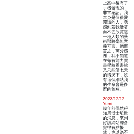
上高中後有了
手機發現的，
非常感謝。我
本身是個很愛
閱讀的人，我
感到若我活著
而不去欣賞這
一種人類的藝
術那將毫無意
義可言。總而
言之，萬分感
謝，我不知道
在每有能力買
書學校圖書館
又只能借七天
的情況下，沒
有這個網站我
的生命會是多
麼的荒蕪。
2023/12/12
Yumi
幾年前偶然得
知周博士離世
的消息，來到
好讀網站總會
覺得有點悵
然，也以為不