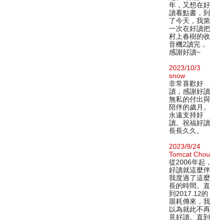
年，又想在好
讀看點書，到
了今天，我第
一次在好讀把
村上春樹的收
音機2讀完，
感謝好讀~
2023/10/3
snow
非常喜歡好
讀，感謝好讀
無私的付出與
陪伴的歲月。
永遠支持好
讀。祝福好讀
長長久久。
2023/9/24
Tomcat Chou
從2006年起，
好讀就這麼伴
我度過了這麼
長的時間。直
到2017.12的
噩耗傳來，我
以為就此不再
見好讀。直到