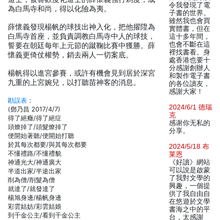
令我發現了電
為白馬寺和尚，得以化險為夷。
子書的世界。
雖然我也會買
薛懷義發現楊帆的球技出神入化，把他擢陞為
實體書，但在
白馬寺首座，並負責調教白馬寺中人的球技，
這十多年間，
也會不斷在這
誓要在朝廷每年上元節的蹴鞠比賽中獲勝。薛
裡找書看。身
懷義更倚仗權勢，銷去兩人一切案底。
處香港也要十
分感謝創辦人
楊帆得以進宮參賽，或許有機會見到居於深宮
和製作電子書
九重的上宮婉兒，以打聽苗神客的消息。
的各位讀友，
感謝大家！
勘誤表
：
2024/6/1 德瑞
(鄧乃昌 2017/4/7)
克
得了絕癥/得了絕症
感谢你无私的
頭燎掉了/頭髮燎掉了
分享。
便開始著聽/便開始打聽
於其每次都要/與其每次都要
2024/5/18 布
不懂禮路/不懂禮貌
莱恩
神通光大/神通廣大
《好讀》網站
可以說是啟蒙
半道出家/半途出家
了我對文學的
削為僧/削髮為僧
興趣，一個提
就達了/就發達了
供了我自由自
楊旭身邊/楊帆身邊
在悠遊於文學
彩雲姑妨/彩雲姑娘
書海之中的平
到千金公主/看到千金公主
台，太感謝