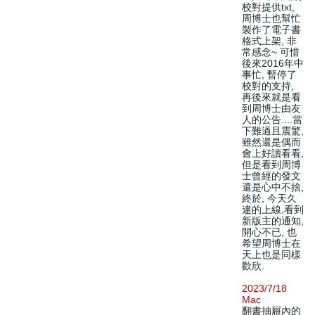
校對提供txt,
周博士也幫忙
製作了電子書
格式上架, 非
常感念~ 可惜
後來2016年中
事忙, 暫停了
校對的支持,
再後來就是看
到周博士由友
人的公告....當
下難過且震驚,
雖然還是偶而
會上好讀看看,
但是看到周博
士曾經的發文
還是心中不捨,
終於, 今天久
違的上線,看到
新版主的通知,
開心不已, 也
希望周博士在
天上也是同樣
歡欣.
2023/7/18
Mac
翻書抽屜內的