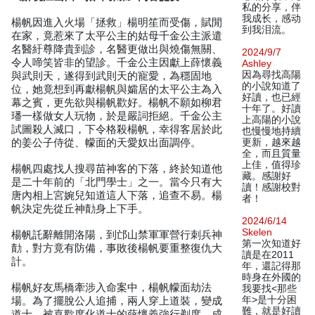
私的分享，伴
我成长，感动
楊帆因進入火場「拯救」楊明笙而受傷，賦閒
到我泪流。
在家，竟惹來了太平公主的姑母千金公主派遣
名醫紆尊降貴到診，名醫更做出與燒傷無關、
2024/9/7
令人啼笑皆非的望診。千金公主因獻上薛懷義
Ashley
因為尋找高陽
與武則天，遂得到武則天的寵愛，為穩固地
的小說知道了
位，她竟想到再獻楊帆與孀居的太平公主為入
好讀，也已經
幕之賓，更先欲與楊帆歡好。楊帆不願如柳君
十年了。好讀
璠一樣做女人玩物，於是嚴詞拒絕。千金公主
上高陽的小說
試圖殺人滅口，下令格殺楊帆，幸得客居於此
也慢慢地持續
的姜公子侍從、幪面的天愛奴出面調停。
更新，越來越
全，而且質量
上佳，值得珍
楊帆四處找人搜尋苗神客的下落，終於知道他
藏。感謝好
是二十年前的「北門學士」之一。當今只有大
讀！感謝校對
唐內相上宮婉兒知道這人下落，追查不易。楊
者！
帆決定先從丘神勣身上下手。
2024/6/14
Skelen
楊帆託辭離開洛陽，到邙山禁軍軍營行刺兵神
第一次知道好
勣，對方竟有防備，事敗後楊帆要重整復仇大
讀是在2011
計。
年，還記得那
時身在外國的
楊帆好友馬橋牽涉入命案中，楊帆幪面劫法
我要找<那些
年>是十分困
場。為了擺脫公人追捕，兩人穿上道裝，變成
難，就是好讀
道士，被喜歡度化道士的薛懷義強行剃度，成