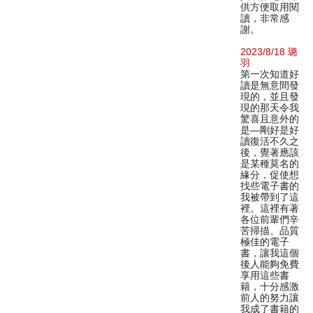
供方便取用閱
讀，非常感
謝。
2023/8/18 璐
羽
第一次知道好
讀是無意間發
現的，並且發
現的那天令我
驚喜且意外的
是—剛好是好
讀復活不久之
後，覺著應該
是某種莫名的
緣分，促使想
找些電子書的
我被帶到了這
裡。這裡有著
各位前輩們辛
苦掃描、品質
極佳的電子
書，讓我這個
後人能夠免費
享用這些書
籍，十分感激
前人的努力讓
我成了書籍的