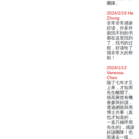
團隊。
2024/2/19 He
Zhong
非常非常感谢
好读，许多外
面找不到的书
都在这里找到
了，找书的过
程，好读给了
我非常大的帮
助！
2024/1/13
Vanessa
Chen
隔了七年才又
上來，才知周
先生離開了。
很高興曾有機
會參與好讀，
透過網路與周
博士共事（真
也才知道的，
一直只稱呼周
先生的)，感謝
好讀團隊！也
和過去一樣，