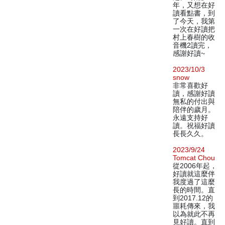
年，又想在好
讀看點書，到
了今天，我第
一次在好讀把
村上春樹的收
音機2讀完，
感謝好讀~
2023/10/3
snow
非常喜歡好
讀，感謝好讀
無私的付出與
陪伴的歲月。
永遠支持好
讀。祝福好讀
長長久久。
2023/9/24
Tomcat Chou
從2006年起，
好讀就這麼伴
我度過了這麼
長的時間。直
到2017.12的
噩耗傳來，我
以為就此不再
見好讀。直到