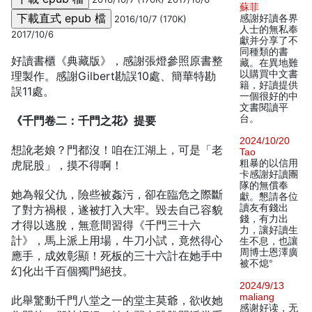
蘇菲
感謝好讀各界
2016/10/7 (170K)
人士的無私奉
2017/10/6
獻并分享了不
同種類的書
好讀書櫃《典藏版》，感謝張燈參照原書整
藏。在異地難
以購買中文書
理製作。感謝Gilbert勘誤10處、簡華特勘
籍，好讀提供
誤11處。
一個很好的中
文書閱讀平
台。
《千門卷二：千門之花》提要
2024/10/20
想訛老娘？門都沒！咱在江湖上，可是「老
Tao
粗暴的以信用
虎屁股」，摸不得啊！
卡感謝好讀團
隊的無償奉
她為報父仇，險些被姦污，卻在臨危之際斷
獻。懇請各位
讀友有錢出
了對方禍根，遂被打入大牢。毀去自己容貌
錢，有力出
才得以逃脫，無意間習得《千門三十六
力，讓好讀生
計》，馬上派上用場，牛刀小試，竟然得心
生不息，也讓
周博士恩澤廣
應手，成效彰顯！死板的三十六計在她手中
被不熄°
幻化出千百個獨門絕技。
2024/9/13
maliang
此舉驚動千門八堂之一的堂主莫爺，欲收她
感谢好读，无