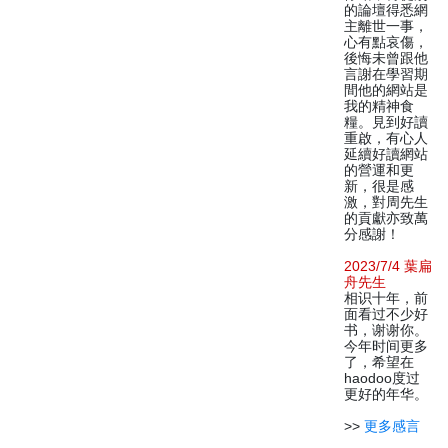
的論壇得悉網
主離世一事，
心有點哀傷，
後悔未曾跟他
言謝在學習期
間他的網站是
我的精神食
糧。見到好讀
重啟，有心人
延續好讀網站
的營運和更
新，很是感
激，對周先生
的貢獻亦致萬
分感謝！
2023/7/4 葉扁
舟先生
相识十年，前
面看过不少好
书，谢谢你。
今年时间更多
了，希望在
haodoo度过
更好的年华。
>>
更多感言