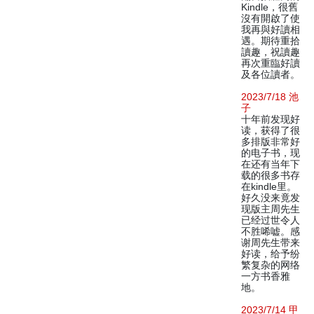
Kindle，很舊
沒有開啟了使
我再與好讀相
遇。期待重拾
讀趣，祝讀趣
再次重臨好讀
及各位讀者。
2023/7/18 池
子
十年前发现好
读，获得了很
多排版非常好
的电子书，现
在还有当年下
载的很多书存
在kindle里。
好久没来竟发
现版主周先生
已经过世令人
不胜唏嘘。感
谢周先生带来
好读，给予纷
繁复杂的网络
一方书香雅
地。
2023/7/14 甲