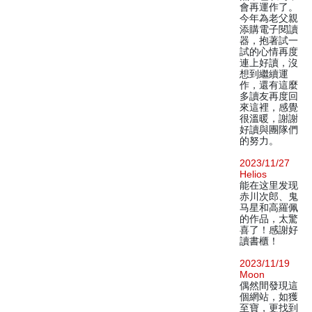
會再運作了。
今年為老父親
添購電子閱讀
器，抱著試一
試的心情再度
連上好讀，沒
想到繼續運
作，還有這麼
多讀友再度回
來這裡，感覺
很溫暖，謝謝
好讀與團隊們
的努力。
2023/11/27
Helios
能在这里发现
赤川次郎、鬼
马星和高羅佩
的作品，太驚
喜了！感謝好
讀書櫃！
2023/11/19
Moon
偶然間發現這
個網站，如獲
至寶，更找到