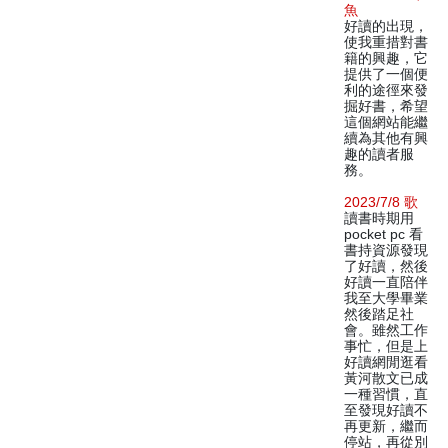
魚
好讀的出現，
使我重措對書
籍的興趣，它
提供了一個便
利的途徑來發
掘好書，希望
這個網站能繼
續為其他有興
趣的讀者服
務。
2023/7/8 歌
讀書時期用
pocket pc 看
書持資源發現
了好讀，然後
好讀一直陪伴
我至大學畢業
然後踏足社
會。雖然工作
事忙，但是上
好讀網閒逛看
黃河散文已成
一種習慣，直
至發現好讀不
再更新，繼而
停站，再從別