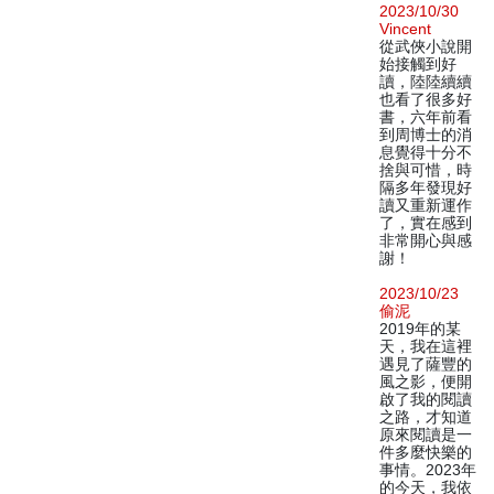
2023/10/30
Vincent
從武俠小說開
始接觸到好
讀，陸陸續續
也看了很多好
書，六年前看
到周博士的消
息覺得十分不
捨與可惜，時
隔多年發現好
讀又重新運作
了，實在感到
非常開心與感
謝！
2023/10/23
偷泥
2019年的某
天，我在這裡
遇見了薩豐的
風之影，便開
啟了我的閱讀
之路，才知道
原來閱讀是一
件多麼快樂的
事情。2023年
的今天，我依