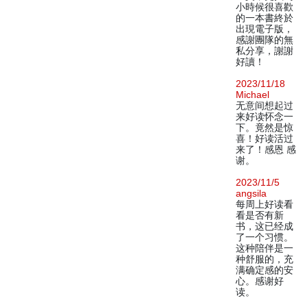
小時候很喜歡
的一本書終於
出現電子版，
感謝團隊的無
私分享，謝謝
好讀！
2023/11/18
Michael
无意间想起过
来好读怀念一
下。竟然是惊
喜！好读活过
来了！感恩 感
谢。
2023/11/5
angsila
每周上好读看
看是否有新
书，这已经成
了一个习惯。
这种陪伴是一
种舒服的，充
满确定感的安
心。感谢好
读。