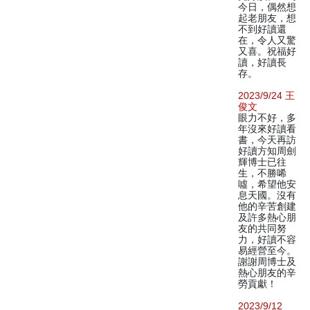
今日，偶然想
起老朋友，想
不到好讀還
在，令人又驚
又喜。祝福好
讀，好讀長
存。
2023/9/24 王
俊文
眼力不好，多
年沒來好讀看
書，今天再訪
好讀方知周劍
輝博士已往
生，不勝唏
噓，希望他安
息天國。沒有
他的辛苦創建
及許多熱心朋
友的共同努
力，好讀不容
易經營至今。
謝謝周博士及
熱心朋友的辛
勞貢獻！
2023/9/12