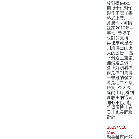
校對提供txt,
周博士也幫忙
製作了電子書
格式上架, 非
常感念~ 可惜
後來2016年中
事忙, 暫停了
校對的支持,
再後來就是看
到周博士由友
人的公告....當
下難過且震驚,
雖然還是偶而
會上好讀看看,
但是看到周博
士曾經的發文
還是心中不捨,
終於, 今天久
違的上線,看到
新版主的通知,
開心不已, 也
希望周博士在
天上也是同樣
歡欣.
2023/7/18
Mac
翻書抽屜內的