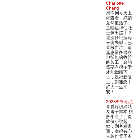
Charlotte
Chang
想不到今天上
網查看，好讀
竟然復活了，
是哪位神仙壯
士伸出援手？
還沒仔細搜尋
來龍去脈，已
喜極而泣。這
嘉惠眾多書友
但卻無啥收益
的苦工，真的
需要有很多愛
才能繼續下
去，祝福新版
主，謝謝您！
好人一生平
安！
2023/9/5 小張
喜愛好讀網站
及電子書本 很
多年月了。從
武俠小說起
始，到各種書
類，幸得有心
人製作電子本