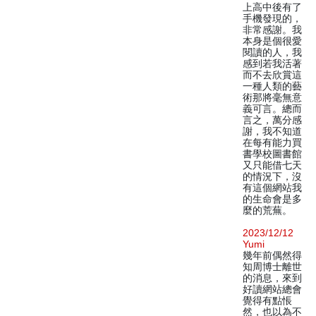
上高中後有了
手機發現的，
非常感謝。我
本身是個很愛
閱讀的人，我
感到若我活著
而不去欣賞這
一種人類的藝
術那將毫無意
義可言。總而
言之，萬分感
謝，我不知道
在每有能力買
書學校圖書館
又只能借七天
的情況下，沒
有這個網站我
的生命會是多
麼的荒蕪。
2023/12/12
Yumi
幾年前偶然得
知周博士離世
的消息，來到
好讀網站總會
覺得有點悵
然，也以為不