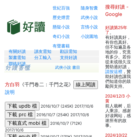
搜尋好讀 -
世紀百強
隨身智囊
Google
歷史煙雲
武俠小說
懸疑小說
言情小說
好讀第25年
了
。
奇幻小說
小說園地
有好讀真好，
有你也真好。
有聲書籍
但不知遍及各
有關好讀
讀友需知
勘誤需知
地的你，究竟
有多少。若你
製書需知
分工輸入
支持好讀
從未或很久沒
聯絡好讀
贊助過好讀，
武俠小說 書目
請按這裡
，贊
助好讀也讓我
們知道你的鼓
方白羽
《千門卷二：千門之花》
勵與支持。
說明
2024/12/3 小
黄
前人栽树，后
2016/10/7 (245K) 2017/10/6
人乘凉。感谢
2016/10/7 (254K) 2017/10/6
好读网站，感
谢所有的故
2016/10/7 (712K)
事。
2017/10/6
2024/10/22
2016/10/7 (170K) 2017/10/6