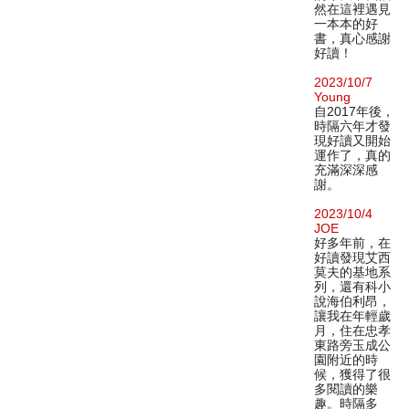
然在這裡遇見
一本本的好
書，真心感謝
好讀！
2023/10/7
Young
自2017年後，
時隔六年才發
現好讀又開始
運作了，真的
充滿深深感
謝。
2023/10/4
JOE
好多年前，在
好讀發現艾西
莫夫的基地系
列，還有科小
說海伯利昂，
讓我在年輕歲
月，住在忠孝
東路旁玉成公
園附近的時
候，獲得了很
多閱讀的樂
趣。時隔多