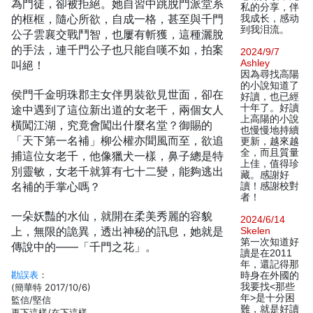
為門徒，卻被拒絕。她自習中跳脫門派堂系
私的分享，伴
的框框，隨心所欲，自成一格，甚至與千門
我成长，感动
到我泪流。
公子雲襄交戰鬥智，也屢有斬獲，這種灑脫
的手法，連千門公子也只能自嘆不如，拍案
2024/9/7
Ashley
叫絕！
因為尋找高陽
的小說知道了
侯門千金明珠郡主女伴男裝欲見世面，卻在
好讀，也已經
十年了。好讀
途中遇到了這位新出道的女老千，兩個女人
上高陽的小說
橫闖江湖，究竟會闖出什麼名堂？御賜的
也慢慢地持續
「天下第一名補」柳公權亦聞風而至，欲追
更新，越來越
全，而且質量
捕這位女老千，他像獵犬一樣，鼻子總是特
上佳，值得珍
別靈敏，女老千就算有七十二變，能夠逃出
藏。感謝好
名補的手掌心嗎？
讀！感謝校對
者！
一朵妖豔的水仙，就開在柔美秀麗的容貌
2024/6/14
上，無限的詭異，透出神秘的訊息，她就是
Skelen
第一次知道好
傳說中的——「千門之花」。
讀是在2011
年，還記得那
勘誤表
：
時身在外國的
我要找<那些
(簡華特 2017/10/6)
年>是十分困
監信/堅信
難，就是好讀
再下這樣/在下這樣