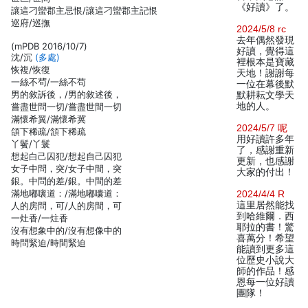
《好讀》了。
讓這刁蠻郡主忌恨/讓這刁蠻郡主記恨
巡府/巡撫
2024/5/8 rc
去年偶然發現
(mPDB 2016/10/7)
好讀，覺得這
沈/沉
(多處)
裡根本是寶藏
恢複/恢復
天地！謝謝每
一絲不茍/一絲不苟
一位在幕後默
男的敘訴後，/男的敘述後，
默耕耘文學天
地的人。
嘗盡世問一切/嘗盡世間一切
滿懷希翼/滿懷希冀
2024/5/7 呢
頜下稀疏/頷下稀疏
用好讀許多年
丫鬢/丫鬟
了，感謝重新
想起白己囚犯/想起自己囚犯
更新，也感謝
女子中問，突/女子中間，突
大家的付出！
銀。中問的差/銀。中間的差
滿地嘟嚷道：/滿地嘟囔道：
2024/4/4 R
這里居然能找
人的房問，可/人的房間，可
到哈維爾．西
一灶香/一炷香
耶拉的書！驚
沒有想象中的/沒有想像中的
喜萬分！希望
時問緊迫/時間緊迫
能讀到更多這
位歷史小說大
師的作品！感
恩每一位好讀
團隊！