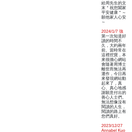
給周先生的文
末＂祝您闔家
平安健康＂～
願他家人心安
～
2024/1/7 強
第一次知道好
讀的時間不
久，大約兩年
前。當時常在
這裡挖寶，本
來很擔心網站
會隨著周博士
離世而無法再
運作，今日再
來發現網站動
起來了，真
心、真心地感
謝願意付出的
善心人士們。
無法想像沒有
閱讀的人生，
閱讀的路上有
您們真好。
2023/12/27
Annabel Kuo