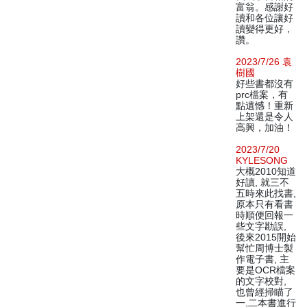
富翁。感謝好
讀和各位讓好
讀變得更好，
讚。
2023/7/26 袁
樹國
好些書都沒有
prc檔案，有
點遺憾！重新
上架還是令人
高興，加油！
2023/7/20
KYLESONG
大概2010知道
好讀, 就三不
五時來此找書,
原本只有看書
時順便回報一
些文字勘誤,
後來2015開始
幫忙周博士製
作電子書, 主
要是OCR檔案
的文字校對,
也曾經掃瞄了
一,二本書進行