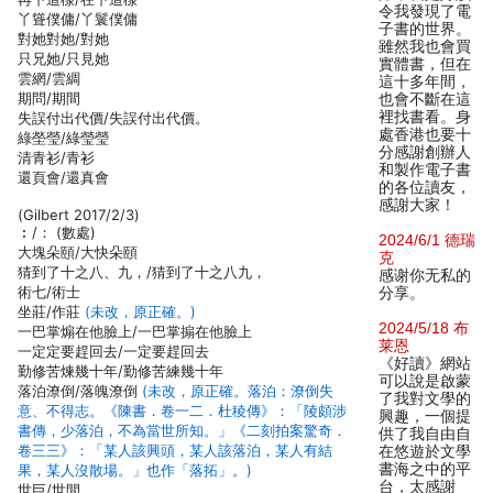
令我發現了電
丫聳僕傭/丫鬟僕傭
子書的世界。
對她對她/對她
雖然我也會買
只兄她/只見她
實體書，但在
雲網/雲綢
這十多年間，
期問/期間
也會不斷在這
裡找書看。身
失誤付出代價/失誤付出代價。
處香港也要十
綠塋瑩/綠瑩瑩
分感謝創辦人
清青衫/青衫
和製作電子書
還頁會/還真會
的各位讀友，
感謝大家！
(Gilbert 2017/2/3)
︰/： (數處)
2024/6/1 德瑞
大塊朵頤/大快朵頤
克
猜到了十之八、九，/猜到了十之八九，
感谢你无私的
術七/術士
分享。
坐莊/作莊
(未改，原正確。)
2024/5/18 布
一巴掌煽在他臉上/一巴掌搧在他臉上
莱恩
一定定要趕回去/一定要趕回去
《好讀》網站
勤修苦煉幾十年/勤修苦練幾十年
可以說是啟蒙
落泊潦倒/落魄潦倒
(未改，原正確。落泊：潦倒失
了我對文學的
意、不得志。《陳書．卷一二．杜稜傳》：「陵頗涉
興趣，一個提
書傳，少落泊，不為當世所知。」《二刻拍案驚奇．
供了我自由自
卷三三》：「某人該興頭，某人該落泊，某人有結
在悠遊於文學
書海之中的平
果，某人沒散場。」也作「落拓」。)
台，太感謝
世巨/世間