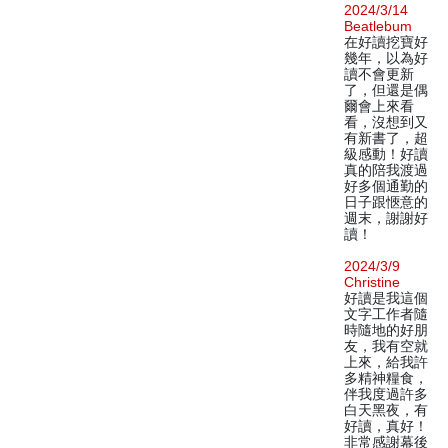
2024/3/14
Beatlebum
在好讀挖寶好
幾年，以為好
讀不會更新
了，但還是偶
爾會上來看
看，沒想到又
有新書了，超
級感動！好讀
真的陪我渡過
好多個通勤的
日子跟愜意的
週末，謝謝好
讀！
2024/3/9
Christine
好讀是我這個
文字工作者隨
時隨地的好朋
友，我有空就
上來，給我許
多精神糧食，
伴我度過許多
白天黑夜，有
好讀，真好！
非常感謝幕後