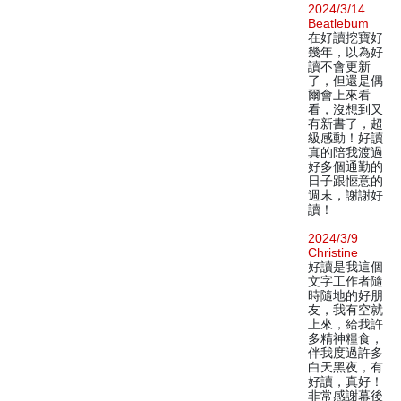
2024/3/14
Beatlebum
在好讀挖寶好
幾年，以為好
讀不會更新
了，但還是偶
爾會上來看
看，沒想到又
有新書了，超
級感動！好讀
真的陪我渡過
好多個通勤的
日子跟愜意的
週末，謝謝好
讀！
2024/3/9
Christine
好讀是我這個
文字工作者隨
時隨地的好朋
友，我有空就
上來，給我許
多精神糧食，
伴我度過許多
白天黑夜，有
好讀，真好！
非常感謝幕後