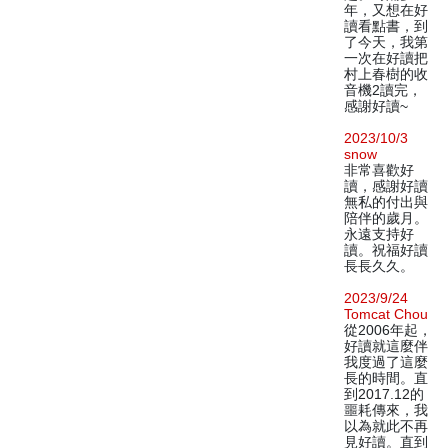
年，又想在好
讀看點書，到
了今天，我第
一次在好讀把
村上春樹的收
音機2讀完，
感謝好讀~
2023/10/3
snow
非常喜歡好
讀，感謝好讀
無私的付出與
陪伴的歲月。
永遠支持好
讀。祝福好讀
長長久久。
2023/9/24
Tomcat Chou
從2006年起，
好讀就這麼伴
我度過了這麼
長的時間。直
到2017.12的
噩耗傳來，我
以為就此不再
見好讀。直到