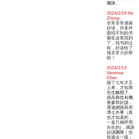
團隊。
2024/2/19 He
Zhong
非常非常感谢
好读，许多外
面找不到的书
都在这里找到
了，找书的过
程，好读给了
我非常大的帮
助！
2024/1/13
Vanessa
Chen
隔了七年才又
上來，才知周
先生離開了。
很高興曾有機
會參與好讀，
透過網路與周
博士共事（真
也才知道的，
一直只稱呼周
先生的)，感謝
好讀團隊！也
和過去一樣，