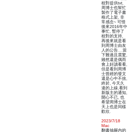
校對提供txt,
周博士也幫忙
製作了電子書
格式上架, 非
常感念~ 可惜
後來2016年中
事忙, 暫停了
校對的支持,
再後來就是看
到周博士由友
人的公告....當
下難過且震驚,
雖然還是偶而
會上好讀看看,
但是看到周博
士曾經的發文
還是心中不捨,
終於, 今天久
違的上線,看到
新版主的通知,
開心不已, 也
希望周博士在
天上也是同樣
歡欣.
2023/7/18
Mac
翻書抽屜內的