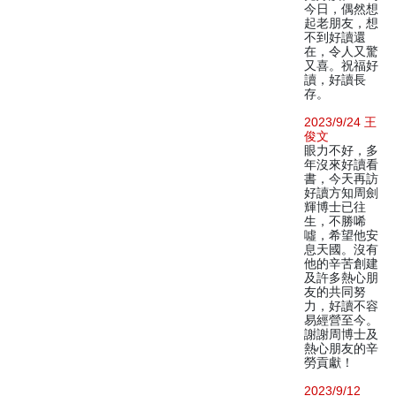
今日，偶然想
起老朋友，想
不到好讀還
在，令人又驚
又喜。祝福好
讀，好讀長
存。
2023/9/24 王
俊文
眼力不好，多
年沒來好讀看
書，今天再訪
好讀方知周劍
輝博士已往
生，不勝唏
噓，希望他安
息天國。沒有
他的辛苦創建
及許多熱心朋
友的共同努
力，好讀不容
易經營至今。
謝謝周博士及
熱心朋友的辛
勞貢獻！
2023/9/12