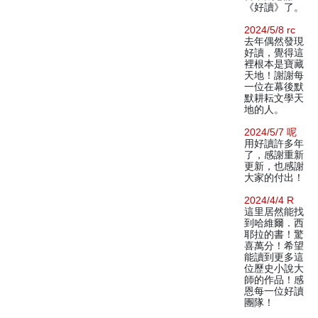
《好讀》了。
2024/5/8 rc
去年偶然發現
好讀，覺得這
裡根本是寶藏
天地！謝謝每
一位在幕後默
默耕耘文學天
地的人。
2024/5/7 呢
用好讀許多年
了，感謝重新
更新，也感謝
大家的付出！
2024/4/4 R
這里居然能找
到哈維爾．西
耶拉的書！驚
喜萬分！希望
能讀到更多這
位歷史小說大
師的作品！感
恩每一位好讀
團隊！