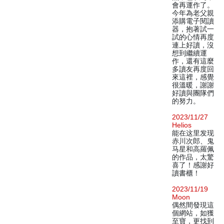
會再運作了。
今年為老父親
添購電子閱讀
器，抱著試一
試的心情再度
連上好讀，沒
想到繼續運
作，還有這麼
多讀友再度回
來這裡，感覺
很溫暖，謝謝
好讀與團隊們
的努力。
2023/11/27
Helios
能在这里发现
赤川次郎、鬼
马星和高羅佩
的作品，太驚
喜了！感謝好
讀書櫃！
2023/11/19
Moon
偶然間發現這
個網站，如獲
至寶，更找到