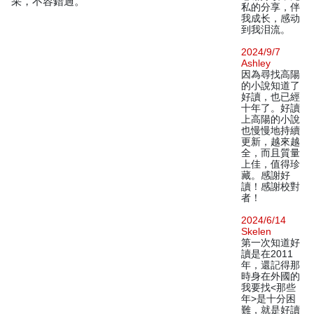
采，不容錯過。
私的分享，伴
我成长，感动
到我泪流。
2024/9/7
Ashley
因為尋找高陽
的小說知道了
好讀，也已經
十年了。好讀
上高陽的小說
也慢慢地持續
更新，越來越
全，而且質量
上佳，值得珍
藏。感謝好
讀！感謝校對
者！
2024/6/14
Skelen
第一次知道好
讀是在2011
年，還記得那
時身在外國的
我要找<那些
年>是十分困
難，就是好讀