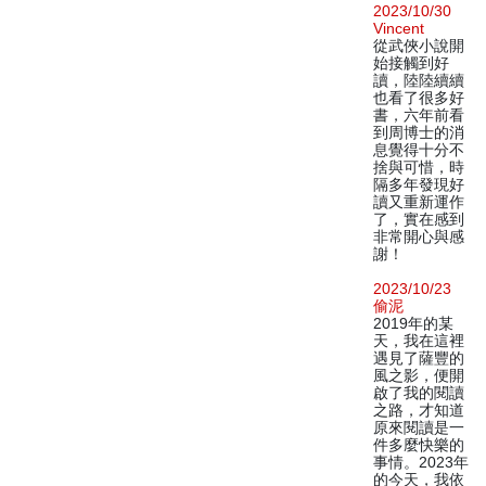
2023/10/30
Vincent
從武俠小說開
始接觸到好
讀，陸陸續續
也看了很多好
書，六年前看
到周博士的消
息覺得十分不
捨與可惜，時
隔多年發現好
讀又重新運作
了，實在感到
非常開心與感
謝！
2023/10/23
偷泥
2019年的某
天，我在這裡
遇見了薩豐的
風之影，便開
啟了我的閱讀
之路，才知道
原來閱讀是一
件多麼快樂的
事情。2023年
的今天，我依