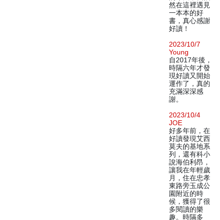
然在這裡遇見
一本本的好
書，真心感謝
好讀！
2023/10/7
Young
自2017年後，
時隔六年才發
現好讀又開始
運作了，真的
充滿深深感
謝。
2023/10/4
JOE
好多年前，在
好讀發現艾西
莫夫的基地系
列，還有科小
說海伯利昂，
讓我在年輕歲
月，住在忠孝
東路旁玉成公
園附近的時
候，獲得了很
多閱讀的樂
趣。時隔多