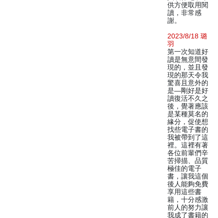
供方便取用閱
讀，非常感
謝。
2023/8/18 璐
羽
第一次知道好
讀是無意間發
現的，並且發
現的那天令我
驚喜且意外的
是—剛好是好
讀復活不久之
後，覺著應該
是某種莫名的
緣分，促使想
找些電子書的
我被帶到了這
裡。這裡有著
各位前輩們辛
苦掃描、品質
極佳的電子
書，讓我這個
後人能夠免費
享用這些書
籍，十分感激
前人的努力讓
我成了書籍的