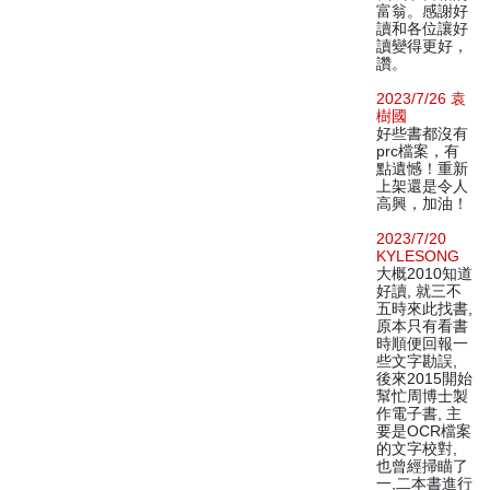
富翁。感謝好
讀和各位讓好
讀變得更好，
讚。
2023/7/26 袁
樹國
好些書都沒有
prc檔案，有
點遺憾！重新
上架還是令人
高興，加油！
2023/7/20
KYLESONG
大概2010知道
好讀, 就三不
五時來此找書,
原本只有看書
時順便回報一
些文字勘誤,
後來2015開始
幫忙周博士製
作電子書, 主
要是OCR檔案
的文字校對,
也曾經掃瞄了
一,二本書進行