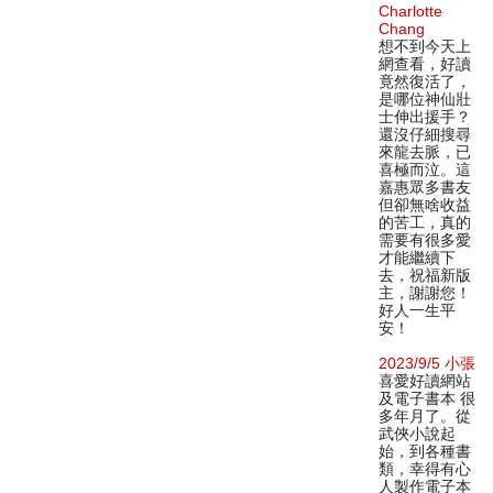
Charlotte
Chang
想不到今天上
網查看，好讀
竟然復活了，
是哪位神仙壯
士伸出援手？
還沒仔細搜尋
來龍去脈，已
喜極而泣。這
嘉惠眾多書友
但卻無啥收益
的苦工，真的
需要有很多愛
才能繼續下
去，祝福新版
主，謝謝您！
好人一生平
安！
2023/9/5 小張
喜愛好讀網站
及電子書本 很
多年月了。從
武俠小說起
始，到各種書
類，幸得有心
人製作電子本