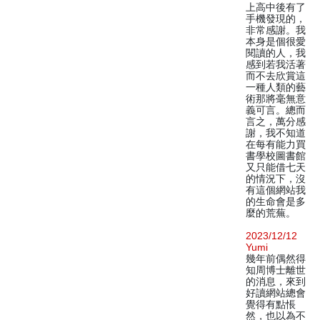
上高中後有了
手機發現的，
非常感謝。我
本身是個很愛
閱讀的人，我
感到若我活著
而不去欣賞這
一種人類的藝
術那將毫無意
義可言。總而
言之，萬分感
謝，我不知道
在每有能力買
書學校圖書館
又只能借七天
的情況下，沒
有這個網站我
的生命會是多
麼的荒蕪。
2023/12/12
Yumi
幾年前偶然得
知周博士離世
的消息，來到
好讀網站總會
覺得有點悵
然，也以為不