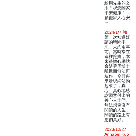
給周先生的文
末＂祝您闔家
平安健康＂～
願他家人心安
～
2024/1/7 強
第一次知道好
讀的時間不
久，大約兩年
前。當時常在
這裡挖寶，本
來很擔心網站
會隨著周博士
離世而無法再
運作，今日再
來發現網站動
起來了，真
心、真心地感
謝願意付出的
善心人士們。
無法想像沒有
閱讀的人生，
閱讀的路上有
您們真好。
2023/12/27
Annabel Kuo