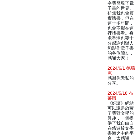
令我發現了電
子書的世界。
雖然我也會買
實體書，但在
這十多年間，
也會不斷在這
裡找書看。身
處香港也要十
分感謝創辦人
和製作電子書
的各位讀友，
感謝大家！
2024/6/1 德瑞
克
感谢你无私的
分享。
2024/5/18 布
莱恩
《好讀》網站
可以說是啟蒙
了我對文學的
興趣，一個提
供了我自由自
在悠遊於文學
書海之中的平
台，太感謝