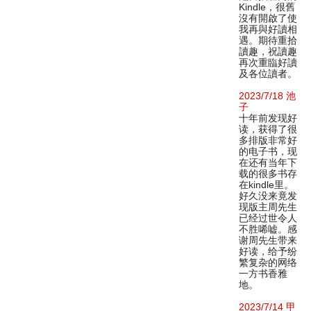
Kindle，很舊
沒有開啟了使
我再與好讀相
遇。期待重拾
讀趣，祝讀趣
再次重臨好讀
及各位讀者。
2023/7/18 池
子
十年前发现好
读，获得了很
多排版非常好
的电子书，现
在还有当年下
载的很多书存
在kindle里。
好久没来竟发
现版主周先生
已经过世令人
不胜唏嘘。感
谢周先生带来
好读，给予纷
繁复杂的网络
一方书香雅
地。
2023/7/14 甲