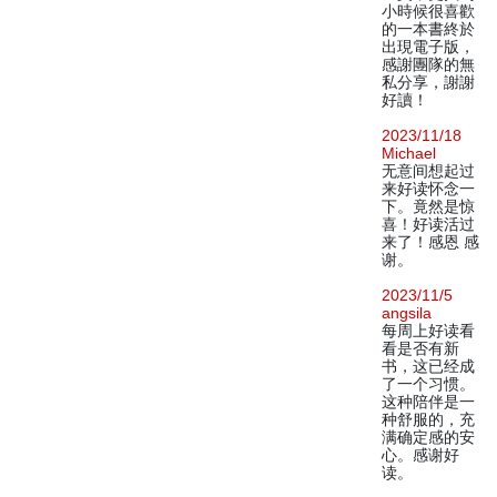
小時候很喜歡
的一本書終於
出現電子版，
感謝團隊的無
私分享，謝謝
好讀！
2023/11/18
Michael
无意间想起过
来好读怀念一
下。竟然是惊
喜！好读活过
来了！感恩 感
谢。
2023/11/5
angsila
每周上好读看
看是否有新
书，这已经成
了一个习惯。
这种陪伴是一
种舒服的，充
满确定感的安
心。感谢好
读。