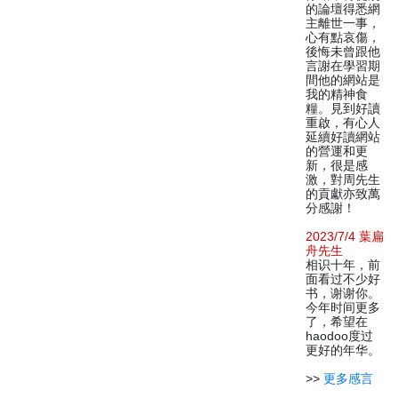
的論壇得悉網
主離世一事，
心有點哀傷，
後悔未曾跟他
言謝在學習期
間他的網站是
我的精神食
糧。見到好讀
重啟，有心人
延續好讀網站
的營運和更
新，很是感
激，對周先生
的貢獻亦致萬
分感謝！
2023/7/4 葉扁
舟先生
相识十年，前
面看过不少好
书，谢谢你。
今年时间更多
了，希望在
haodoo度过
更好的年华。
>>
更多感言