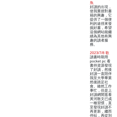
魚
好讀的出現，
使我重措對書
籍的興趣，它
提供了一個便
利的途徑來發
掘好書，希望
這個網站能繼
續為其他有興
趣的讀者服
務。
2023/7/8 歌
讀書時期用
pocket pc 看
書持資源發現
了好讀，然後
好讀一直陪伴
我至大學畢業
然後踏足社
會。雖然工作
事忙，但是上
好讀網閒逛看
黃河散文已成
一種習慣，直
至發現好讀不
再更新，繼而
停站，再從別