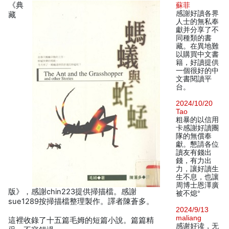
《典
蘇菲
感謝好讀各界
藏
人士的無私奉
獻并分享了不
同種類的書
藏。在異地難
以購買中文書
籍，好讀提供
一個很好的中
文書閱讀平
台。
2024/10/20
Tao
粗暴的以信用
卡感謝好讀團
隊的無償奉
獻。懇請各位
讀友有錢出
錢，有力出
力，讓好讀生
生不息，也讓
周博士恩澤廣
版》，感謝chin223提供掃描檔。感謝
被不熄°
sue1289按掃描檔整理製作。譯者陳蒼多。
2024/9/13
maliang
這裡收錄了十五篇毛姆的短篇小說。篇篇精
感谢好读，无