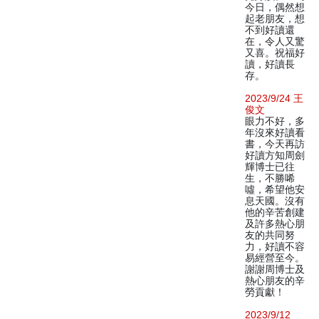
今日，偶然想
起老朋友，想
不到好讀還
在，令人又驚
又喜。祝福好
讀，好讀長
存。
2023/9/24 王
俊文
眼力不好，多
年沒來好讀看
書，今天再訪
好讀方知周劍
輝博士已往
生，不勝唏
噓，希望他安
息天國。沒有
他的辛苦創建
及許多熱心朋
友的共同努
力，好讀不容
易經營至今。
謝謝周博士及
熱心朋友的辛
勞貢獻！
2023/9/12