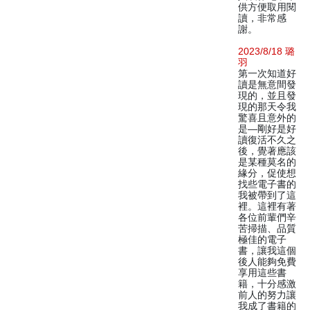
供方便取用閱
讀，非常感
謝。
2023/8/18 璐
羽
第一次知道好
讀是無意間發
現的，並且發
現的那天令我
驚喜且意外的
是—剛好是好
讀復活不久之
後，覺著應該
是某種莫名的
緣分，促使想
找些電子書的
我被帶到了這
裡。這裡有著
各位前輩們辛
苦掃描、品質
極佳的電子
書，讓我這個
後人能夠免費
享用這些書
籍，十分感激
前人的努力讓
我成了書籍的