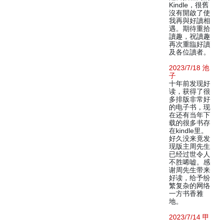
Kindle，很舊
沒有開啟了使
我再與好讀相
遇。期待重拾
讀趣，祝讀趣
再次重臨好讀
及各位讀者。
2023/7/18 池
子
十年前发现好
读，获得了很
多排版非常好
的电子书，现
在还有当年下
载的很多书存
在kindle里。
好久没来竟发
现版主周先生
已经过世令人
不胜唏嘘。感
谢周先生带来
好读，给予纷
繁复杂的网络
一方书香雅
地。
2023/7/14 甲