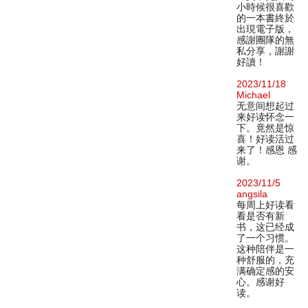
小時候很喜歡
的一本書終於
出現電子版，
感謝團隊的無
私分享，謝謝
好讀！
2023/11/18
Michael
无意间想起过
来好读怀念一
下。竟然是惊
喜！好读活过
来了！感恩 感
谢。
2023/11/5
angsila
每周上好读看
看是否有新
书，这已经成
了一个习惯。
这种陪伴是一
种舒服的，充
满确定感的安
心。感谢好
读。