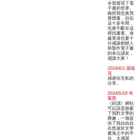
令我發現了電
子書的世界。
雖然我也會買
實體書，但在
這十多年間，
也會不斷在這
裡找書看。身
處香港也要十
分感謝創辦人
和製作電子書
的各位讀友，
感謝大家！
2024/6/1 德瑞
克
感谢你无私的
分享。
2024/5/18 布
莱恩
《好讀》網站
可以說是啟蒙
了我對文學的
興趣，一個提
供了我自由自
在悠遊於文學
書海之中的平
台，太感謝