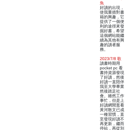
魚
好讀的出現，
使我重措對書
籍的興趣，它
提供了一個便
利的途徑來發
掘好書，希望
這個網站能繼
續為其他有興
趣的讀者服
務。
2023/7/8 歌
讀書時期用
pocket pc 看
書持資源發現
了好讀，然後
好讀一直陪伴
我至大學畢業
然後踏足社
會。雖然工作
事忙，但是上
好讀網閒逛看
黃河散文已成
一種習慣，直
至發現好讀不
再更新，繼而
停站，再從別