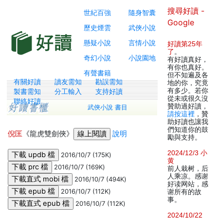
搜尋好讀 -
世紀百強
隨身智囊
Google
歷史煙雲
武俠小說
懸疑小說
言情小說
好讀第25年
了
。
奇幻小說
小說園地
有好讀真好，
有你也真好。
有聲書籍
但不知遍及各
有關好讀
讀友需知
勘誤需知
地的你，究竟
有多少。若你
製書需知
分工輸入
支持好讀
從未或很久沒
聯絡好讀
贊助過好讀，
武俠小說 書目
請按這裡
，贊
助好讀也讓我
們知道你的鼓
倪匡
《龍虎雙劍俠》
說明
勵與支持。
2024/12/3 小
2016/10/7 (175K)
黄
2016/10/7 (169K)
前人栽树，后
人乘凉。感谢
2016/10/7 (494K)
好读网站，感
2016/10/7 (112K)
谢所有的故
事。
2016/10/7 (112K)
2024/10/22