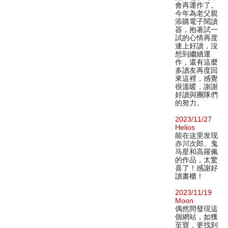
會再運作了。
今年為老父親
添購電子閱讀
器，抱著試一
試的心情再度
連上好讀，沒
想到繼續運
作，還有這麼
多讀友再度回
來這裡，感覺
很溫暖，謝謝
好讀與團隊們
的努力。
2023/11/27
Helios
能在这里发现
赤川次郎、鬼
马星和高羅佩
的作品，太驚
喜了！感謝好
讀書櫃！
2023/11/19
Moon
偶然間發現這
個網站，如獲
至寶，更找到