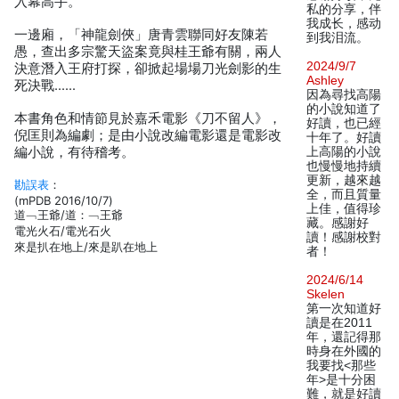
入幕高手。
私的分享，伴
我成长，感动
一邊廂，「神龍劍俠」唐青雲聯同好友陳若
到我泪流。
愚，查出多宗驚天盜案竟與桂王爺有關，兩人
2024/9/7
決意潛入王府打探，卻掀起場場刀光劍影的生
Ashley
死決戰……
因為尋找高陽
的小說知道了
本書角色和情節見於嘉禾電影《刀不留人》，
好讀，也已經
倪匡則為編劇；是由小說改編電影還是電影改
十年了。好讀
編小說，有待稽考。
上高陽的小說
也慢慢地持續
更新，越來越
勘誤表
：
全，而且質量
(mPDB 2016/10/7)
上佳，值得珍
道﹁王爺/道：﹁王爺
藏。感謝好
電光火石/電光石火
讀！感謝校對
來是扒在地上/來是趴在地上
者！
2024/6/14
Skelen
第一次知道好
讀是在2011
年，還記得那
時身在外國的
我要找<那些
年>是十分困
難，就是好讀