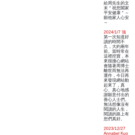
給周先生的文
末＂祝您闔家
平安健康＂～
願他家人心安
～
2024/1/7 強
第一次知道好
讀的時間不
久，大約兩年
前。當時常在
這裡挖寶，本
來很擔心網站
會隨著周博士
離世而無法再
運作，今日再
來發現網站動
起來了，真
心、真心地感
謝願意付出的
善心人士們。
無法想像沒有
閱讀的人生，
閱讀的路上有
您們真好。
2023/12/27
Annabel Kuo