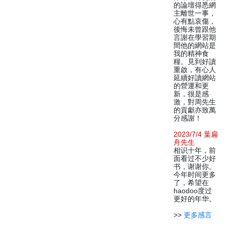
的論壇得悉網
主離世一事，
心有點哀傷，
後悔未曾跟他
言謝在學習期
間他的網站是
我的精神食
糧。見到好讀
重啟，有心人
延續好讀網站
的營運和更
新，很是感
激，對周先生
的貢獻亦致萬
分感謝！
2023/7/4 葉扁
舟先生
相识十年，前
面看过不少好
书，谢谢你。
今年时间更多
了，希望在
haodoo度过
更好的年华。
>>
更多感言