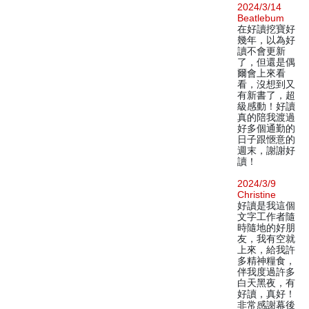
2024/3/14
Beatlebum
在好讀挖寶好
幾年，以為好
讀不會更新
了，但還是偶
爾會上來看
看，沒想到又
有新書了，超
級感動！好讀
真的陪我渡過
好多個通勤的
日子跟愜意的
週末，謝謝好
讀！
2024/3/9
Christine
好讀是我這個
文字工作者隨
時隨地的好朋
友，我有空就
上來，給我許
多精神糧食，
伴我度過許多
白天黑夜，有
好讀，真好！
非常感謝幕後