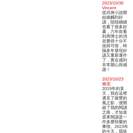
2023/10/30
Vincent
從武俠小說開
始接觸到好
讀，陸陸續續
也看了很多好
書，六年前看
到周博士的消
息覺得十分不
捨與可惜，時
隔多年發現好
讀又重新運作
了，實在感到
非常開心與感
謝！
2023/10/23
偷泥
2019年的某
天，我在這裡
遇見了薩豐的
風之影，便開
啟了我的閱讀
之路，才知道
原來閱讀是一
件多麼快樂的
事情。2023年
的今天，我依