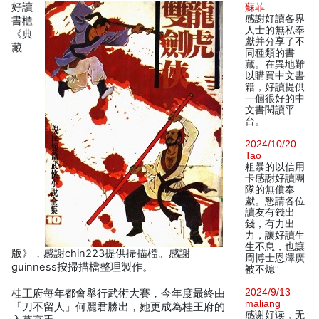
好讀
蘇菲
感謝好讀各界
書櫃
人士的無私奉
《典
獻并分享了不
藏
同種類的書
藏。在異地難
以購買中文書
籍，好讀提供
一個很好的中
文書閱讀平
台。
2024/10/20
Tao
粗暴的以信用
卡感謝好讀團
隊的無償奉
獻。懇請各位
讀友有錢出
錢，有力出
力，讓好讀生
生不息，也讓
版》，感謝chin223提供掃描檔。感謝
周博士恩澤廣
guinness按掃描檔整理製作。
被不熄°
2024/9/13
桂王府每年都會舉行武術大賽，今年度最終由
maliang
「刀不留人」何麗君勝出，她更成為桂王府的
感谢好读，无