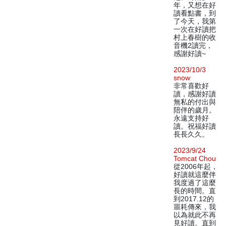
年，又想在好
讀看點書，到
了今天，我第
一次在好讀把
村上春樹的收
音機2讀完，
感謝好讀~
2023/10/3
snow
非常喜歡好
讀，感謝好讀
無私的付出與
陪伴的歲月。
永遠支持好
讀。祝福好讀
長長久久。
2023/9/24
Tomcat Chou
從2006年起，
好讀就這麼伴
我度過了這麼
長的時間。直
到2017.12的
噩耗傳來，我
以為就此不再
見好讀。直到