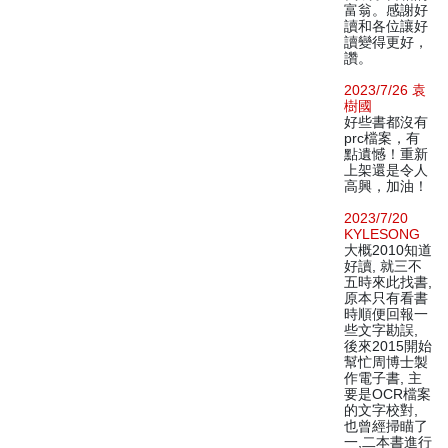
富翁。感謝好
讀和各位讓好
讀變得更好，
讚。
2023/7/26 袁
樹國
好些書都沒有
prc檔案，有
點遺憾！重新
上架還是令人
高興，加油！
2023/7/20
KYLESONG
大概2010知道
好讀, 就三不
五時來此找書,
原本只有看書
時順便回報一
些文字勘誤,
後來2015開始
幫忙周博士製
作電子書, 主
要是OCR檔案
的文字校對,
也曾經掃瞄了
一,二本書進行