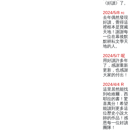
《好讀》了。
2024/5/8 rc
去年偶然發現
好讀，覺得這
裡根本是寶藏
天地！謝謝每
一位在幕後默
默耕耘文學天
地的人。
2024/5/7 呢
用好讀許多年
了，感謝重新
更新，也感謝
大家的付出！
2024/4/4 R
這里居然能找
到哈維爾．西
耶拉的書！驚
喜萬分！希望
能讀到更多這
位歷史小說大
師的作品！感
恩每一位好讀
團隊！