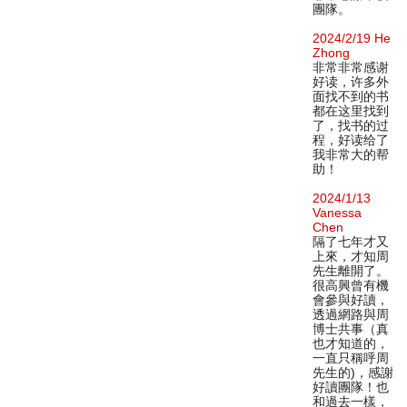
團隊。
2024/2/19 He
Zhong
非常非常感谢
好读，许多外
面找不到的书
都在这里找到
了，找书的过
程，好读给了
我非常大的帮
助！
2024/1/13
Vanessa
Chen
隔了七年才又
上來，才知周
先生離開了。
很高興曾有機
會參與好讀，
透過網路與周
博士共事（真
也才知道的，
一直只稱呼周
先生的)，感謝
好讀團隊！也
和過去一樣，