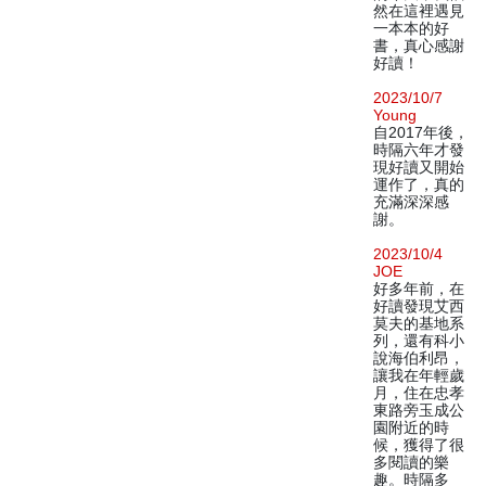
然在這裡遇見
一本本的好
書，真心感謝
好讀！
2023/10/7
Young
自2017年後，
時隔六年才發
現好讀又開始
運作了，真的
充滿深深感
謝。
2023/10/4
JOE
好多年前，在
好讀發現艾西
莫夫的基地系
列，還有科小
說海伯利昂，
讓我在年輕歲
月，住在忠孝
東路旁玉成公
園附近的時
候，獲得了很
多閱讀的樂
趣。時隔多