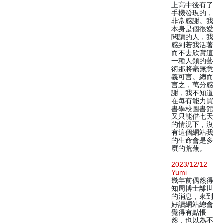
上高中後有了
手機發現的，
非常感謝。我
本身是個很愛
閱讀的人，我
感到若我活著
而不去欣賞這
一種人類的藝
術那將毫無意
義可言。總而
言之，萬分感
謝，我不知道
在每有能力買
書學校圖書館
又只能借七天
的情況下，沒
有這個網站我
的生命會是多
麼的荒蕪。
2023/12/12
Yumi
幾年前偶然得
知周博士離世
的消息，來到
好讀網站總會
覺得有點悵
然，也以為不