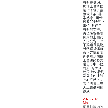
校對提供txt,
周博士也幫忙
製作了電子書
格式上架, 非
常感念~ 可惜
後來2016年中
事忙, 暫停了
校對的支持,
再後來就是看
到周博士由友
人的公告....當
下難過且震驚,
雖然還是偶而
會上好讀看看,
但是看到周博
士曾經的發文
還是心中不捨,
終於, 今天久
違的上線,看到
新版主的通知,
開心不已, 也
希望周博士在
天上也是同樣
歡欣.
2023/7/18
Mac
翻書抽屜內的