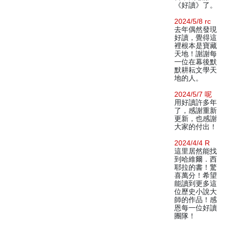
《好讀》了。
2024/5/8 rc
去年偶然發現
好讀，覺得這
裡根本是寶藏
天地！謝謝每
一位在幕後默
默耕耘文學天
地的人。
2024/5/7 呢
用好讀許多年
了，感謝重新
更新，也感謝
大家的付出！
2024/4/4 R
這里居然能找
到哈維爾．西
耶拉的書！驚
喜萬分！希望
能讀到更多這
位歷史小說大
師的作品！感
恩每一位好讀
團隊！