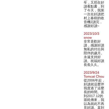
年，又想在好
讀看點書，到
了今天，我第
一次在好讀把
村上春樹的收
音機2讀完，
感謝好讀~
2023/10/3
snow
非常喜歡好
讀，感謝好讀
無私的付出與
陪伴的歲月。
永遠支持好
讀。祝福好讀
長長久久。
2023/9/24
Tomcat Chou
從2006年起，
好讀就這麼伴
我度過了這麼
長的時間。直
到2017.12的
噩耗傳來，我
以為就此不再
見好讀。直到