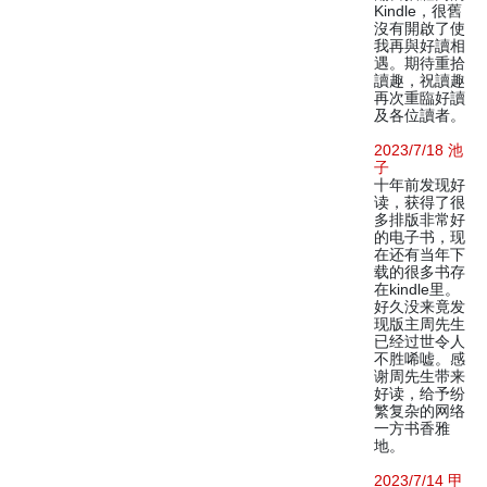
Kindle，很舊
沒有開啟了使
我再與好讀相
遇。期待重拾
讀趣，祝讀趣
再次重臨好讀
及各位讀者。
2023/7/18 池
子
十年前发现好
读，获得了很
多排版非常好
的电子书，现
在还有当年下
载的很多书存
在kindle里。
好久没来竟发
现版主周先生
已经过世令人
不胜唏嘘。感
谢周先生带来
好读，给予纷
繁复杂的网络
一方书香雅
地。
2023/7/14 甲