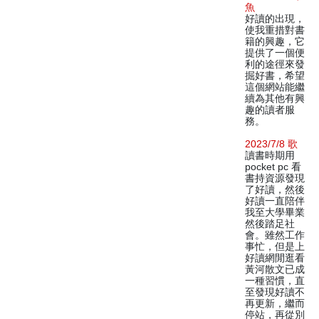
魚
好讀的出現，
使我重措對書
籍的興趣，它
提供了一個便
利的途徑來發
掘好書，希望
這個網站能繼
續為其他有興
趣的讀者服
務。
2023/7/8 歌
讀書時期用
pocket pc 看
書持資源發現
了好讀，然後
好讀一直陪伴
我至大學畢業
然後踏足社
會。雖然工作
事忙，但是上
好讀網閒逛看
黃河散文已成
一種習慣，直
至發現好讀不
再更新，繼而
停站，再從別