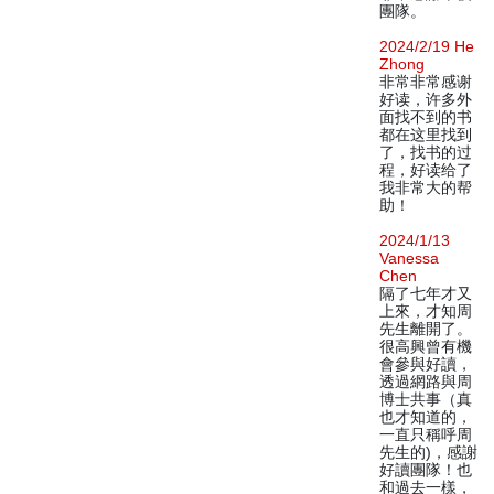
團隊。
2024/2/19 He
Zhong
非常非常感谢
好读，许多外
面找不到的书
都在这里找到
了，找书的过
程，好读给了
我非常大的帮
助！
2024/1/13
Vanessa
Chen
隔了七年才又
上來，才知周
先生離開了。
很高興曾有機
會參與好讀，
透過網路與周
博士共事（真
也才知道的，
一直只稱呼周
先生的)，感謝
好讀團隊！也
和過去一樣，