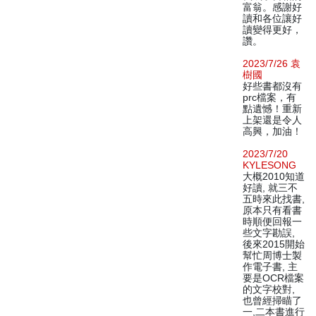
富翁。感謝好
讀和各位讓好
讀變得更好，
讚。
2023/7/26 袁
樹國
好些書都沒有
prc檔案，有
點遺憾！重新
上架還是令人
高興，加油！
2023/7/20
KYLESONG
大概2010知道
好讀, 就三不
五時來此找書,
原本只有看書
時順便回報一
些文字勘誤,
後來2015開始
幫忙周博士製
作電子書, 主
要是OCR檔案
的文字校對,
也曾經掃瞄了
一,二本書進行