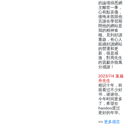
的論壇得悉網
主離世一事，
心有點哀傷，
後悔未曾跟他
言謝在學習期
間他的網站是
我的精神食
糧。見到好讀
重啟，有心人
延續好讀網站
的營運和更
新，很是感
激，對周先生
的貢獻亦致萬
分感謝！
2023/7/4 葉扁
舟先生
相识十年，前
面看过不少好
书，谢谢你。
今年时间更多
了，希望在
haodoo度过
更好的年华。
>>
更多感言