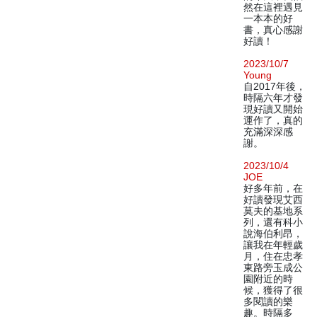
然在這裡遇見
一本本的好
書，真心感謝
好讀！
2023/10/7
Young
自2017年後，
時隔六年才發
現好讀又開始
運作了，真的
充滿深深感
謝。
2023/10/4
JOE
好多年前，在
好讀發現艾西
莫夫的基地系
列，還有科小
說海伯利昂，
讓我在年輕歲
月，住在忠孝
東路旁玉成公
園附近的時
候，獲得了很
多閱讀的樂
趣。時隔多