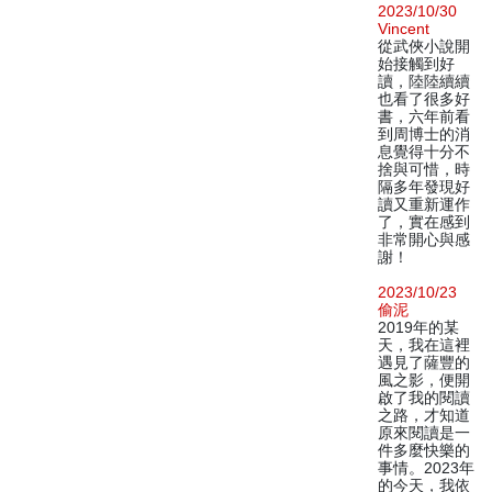
2023/10/30
Vincent
從武俠小說開
始接觸到好
讀，陸陸續續
也看了很多好
書，六年前看
到周博士的消
息覺得十分不
捨與可惜，時
隔多年發現好
讀又重新運作
了，實在感到
非常開心與感
謝！
2023/10/23
偷泥
2019年的某
天，我在這裡
遇見了薩豐的
風之影，便開
啟了我的閱讀
之路，才知道
原來閱讀是一
件多麼快樂的
事情。2023年
的今天，我依