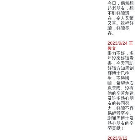
今日，偶然想
起老朋友，想
不到好讀還
在，令人又驚
又喜。祝福好
讀，好讀長
存。
2023/9/24 王
俊文
眼力不好，多
年沒來好讀看
書，今天再訪
好讀方知周劍
輝博士已往
生，不勝唏
噓，希望他安
息天國。沒有
他的辛苦創建
及許多熱心朋
友的共同努
力，好讀不容
易經營至今。
謝謝周博士及
熱心朋友的辛
勞貢獻！
2023/9/12