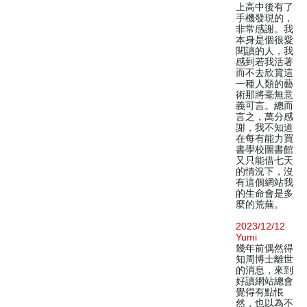
上高中後有了
手機發現的，
非常感謝。我
本身是個很愛
閱讀的人，我
感到若我活著
而不去欣賞這
一種人類的藝
術那將毫無意
義可言。總而
言之，萬分感
謝，我不知道
在每有能力買
書學校圖書館
又只能借七天
的情況下，沒
有這個網站我
的生命會是多
麼的荒蕪。
2023/12/12
Yumi
幾年前偶然得
知周博士離世
的消息，來到
好讀網站總會
覺得有點悵
然，也以為不