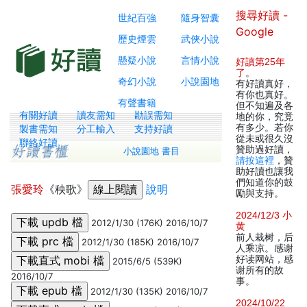
搜尋好讀 -
世紀百強
隨身智囊
Google
歷史煙雲
武俠小說
懸疑小說
言情小說
好讀第25年
了
。
奇幻小說
小說園地
有好讀真好，
有你也真好。
有聲書籍
但不知遍及各
有關好讀
讀友需知
勘誤需知
地的你，究竟
有多少。若你
製書需知
分工輸入
支持好讀
從未或很久沒
聯絡好讀
贊助過好讀，
小說園地 書目
請按這裡
，贊
助好讀也讓我
們知道你的鼓
張愛玲
《秧歌》
說明
勵與支持。
2024/12/3 小
2012/1/30 (176K) 2016/10/7
黄
前人栽树，后
2012/1/30 (185K) 2016/10/7
人乘凉。感谢
好读网站，感
2015/6/5 (539K)
谢所有的故
2016/10/7
事。
2012/1/30 (135K) 2016/10/7
2024/10/22