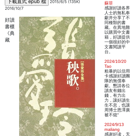
2015/6/5 (135K)
蘇菲
感謝好讀各界
2016/10/7
人士的無私奉
獻并分享了不
好讀
同種類的書
書櫃
藏。在異地難
以購買中文書
《典
籍，好讀提供
藏
一個很好的中
文書閱讀平
台。
2024/10/20
Tao
粗暴的以信用
卡感謝好讀團
隊的無償奉
獻。懇請各位
讀友有錢出
錢，有力出
力，讓好讀生
生不息，也讓
周博士恩澤廣
被不熄°
2024/9/13
maliang
感谢好读，无