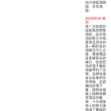
供方便取用閱
讀，非常感
謝。
2023/8/18 璐
羽
第一次知道好
讀是無意間發
現的，並且發
現的那天令我
驚喜且意外的
是—剛好是好
讀復活不久之
後，覺著應該
是某種莫名的
緣分，促使想
找些電子書的
我被帶到了這
裡。這裡有著
各位前輩們辛
苦掃描、品質
極佳的電子
書，讓我這個
後人能夠免費
享用這些書
籍，十分感激
前人的努力讓
我成了書籍的