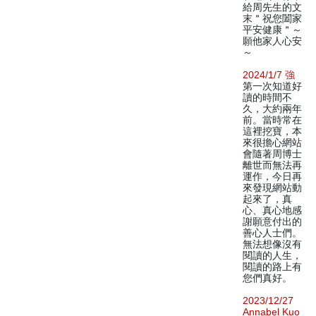
給周先生的文
末＂祝您闔家
平安健康＂～
願他家人心安
～
2024/1/7 強
第一次知道好
讀的時間不
久，大約兩年
前。當時常在
這裡挖寶，本
來很擔心網站
會隨著周博士
離世而無法再
運作，今日再
來發現網站動
起來了，真
心、真心地感
謝願意付出的
善心人士們。
無法想像沒有
閱讀的人生，
閱讀的路上有
您們真好。
2023/12/27
Annabel Kuo