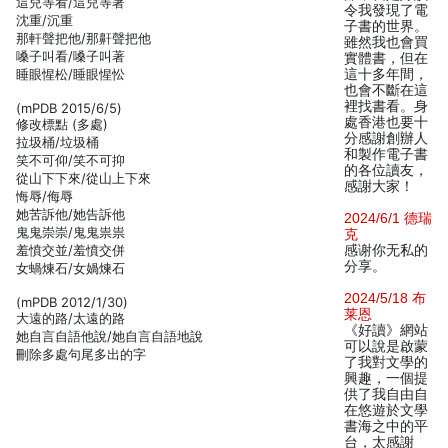
這兒等看/這兒等著
令我發現了電
沈重/沉重
子書的世界。
那軒聲把他/那鼾聲把他
雖然我也會買
嗓子叫看/嗓子叫著
實體書，但在
睡眼惺松/睡眼惺忪
這十多年間，
也會不斷在這
裡找書看。身
(mPDB 2015/6/5)
處香港也要十
修改標點 (多處)
分感謝創辦人
拉圾桶/垃圾桶
和製作電子書
笑不可仰/笑不可抑
的各位讀友，
從山下下來/從山上下來
感謝大家！
悔辱/侮辱
她苦訴他/她告訴他
2024/6/1 德瑞
鬼鬼崇崇/鬼鬼祟祟
克
羞憤交並/羞憤交併
感谢你无私的
分享。
女蝸煉石/女媧煉石
2024/5/18 布
(mPDB 2012/1/30)
莱恩
大遠的路/太遠的路
《好讀》網站
她自言自語他說/她自言自語地說
可以說是啟蒙
刪除多處句尾多出的字
了我對文學的
興趣，一個提
供了我自由自
在悠遊於文學
書海之中的平
台，太感謝