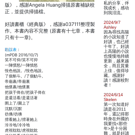
私的分享，伴
版》，感謝Angela Huang掃描原書補缺校
我成长，感动
正，並提供掃描檔。
到我泪流。
2024/9/7
好讀書櫃《經典版》，感謝a037111整理製
Ashley
作。本書內容不完整 (原書有十七章，本書
因為尋找高陽
只有十一章)。
的小說知道了
好讀，也已經
十年了。好讀
勘誤表
：
上高陽的小說
(mPDB 2016/10/7)
也慢慢地持續
笑不可仰/笑不可抑
更新，越來越
一陣慣怒/一陣憤怒
全，而且質量
悅色他說。/悅色地說。
上佳，值得珍
藏。感謝好
了個斛斗。/了個觔斗。
讀！感謝校對
帝廟裹/帝廟裏
者！
他懷裹/他懷裏
把孩于倚在/把孩子倚在
2024/6/14
是還活看/是還活著
Skelen
圉上了/圍上了
第一次知道好
沈默/沉默
讀是在2011
彷佛/彷彿
年，還記得那
時身在外國的
揹看她上/揹著她上
我要找<那些
泠冷地/冷冷地
年>是十分困
虎視耽耽/虎視眈眈
難，就是好讀