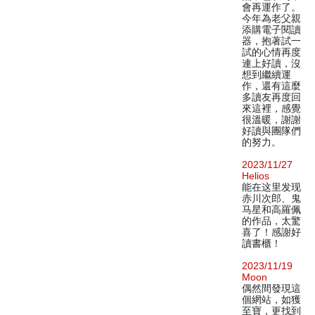
會再運作了。
今年為老父親
添購電子閱讀
器，抱著試一
試的心情再度
連上好讀，沒
想到繼續運
作，還有這麼
多讀友再度回
來這裡，感覺
很溫暖，謝謝
好讀與團隊們
的努力。
2023/11/27
Helios
能在这里发现
赤川次郎、鬼
马星和高羅佩
的作品，太驚
喜了！感謝好
讀書櫃！
2023/11/19
Moon
偶然間發現這
個網站，如獲
至寶，更找到