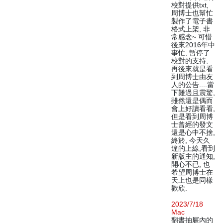
校對提供txt,
周博士也幫忙
製作了電子書
格式上架, 非
常感念~ 可惜
後來2016年中
事忙, 暫停了
校對的支持,
再後來就是看
到周博士由友
人的公告....當
下難過且震驚,
雖然還是偶而
會上好讀看看,
但是看到周博
士曾經的發文
還是心中不捨,
終於, 今天久
違的上線,看到
新版主的通知,
開心不已, 也
希望周博士在
天上也是同樣
歡欣.
2023/7/18
Mac
翻書抽屜內的