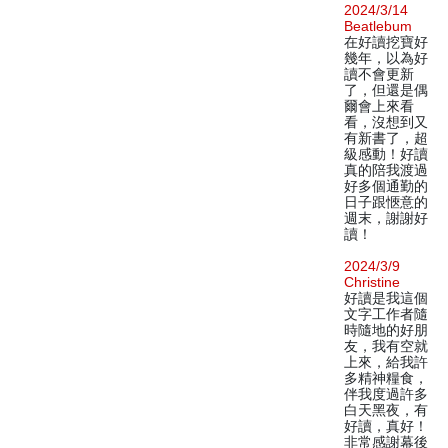
2024/3/14
Beatlebum
在好讀挖寶好
幾年，以為好
讀不會更新
了，但還是偶
爾會上來看
看，沒想到又
有新書了，超
級感動！好讀
真的陪我渡過
好多個通勤的
日子跟愜意的
週末，謝謝好
讀！
2024/3/9
Christine
好讀是我這個
文字工作者隨
時隨地的好朋
友，我有空就
上來，給我許
多精神糧食，
伴我度過許多
白天黑夜，有
好讀，真好！
非常感謝幕後