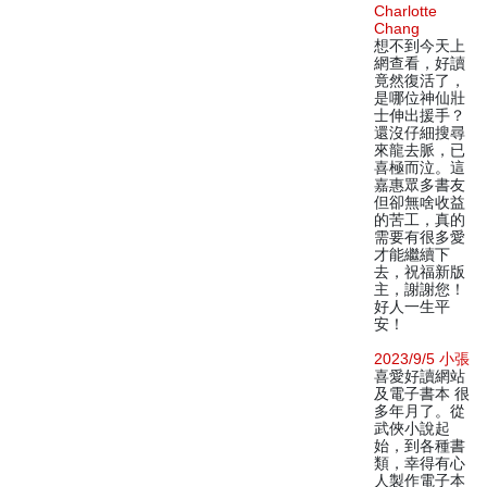
Charlotte
Chang
想不到今天上
網查看，好讀
竟然復活了，
是哪位神仙壯
士伸出援手？
還沒仔細搜尋
來龍去脈，已
喜極而泣。這
嘉惠眾多書友
但卻無啥收益
的苦工，真的
需要有很多愛
才能繼續下
去，祝福新版
主，謝謝您！
好人一生平
安！
2023/9/5 小張
喜愛好讀網站
及電子書本 很
多年月了。從
武俠小說起
始，到各種書
類，幸得有心
人製作電子本