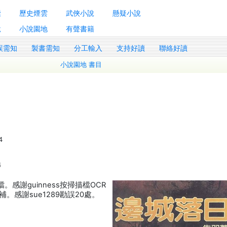
囊
歷史煙雲
武俠小說
懸疑小說
說
小說園地
有聲書籍
誤需知
製書需知
分工輸入
支持好讀
聯絡好讀
小說園地 書目
4
4
。感謝guinness按掃描檔OCR
感謝sue1289勘誤20處。