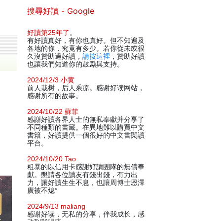
搜尋好讀 - Google
好讀第25年了
。
有好讀真好，有你也真好。但不知遍及
各地的你，究竟有多少。若你從未或很
久沒贊助過好讀，
請按這裡
，贊助好讀
也讓我們知道你的鼓勵與支持。
2024/12/3 小黄
前人栽树，后人乘凉。感谢好读网站，
感谢所有的故事。
2024/10/22 蘇菲
感謝好讀各界人士的無私奉獻并分享了
不同種類的書藏。在異地難以購買中文
書籍，好讀提供一個很好的中文書閱讀
平台。
2024/10/20 Tao
粗暴的以信用卡感謝好讀團隊的無償奉
獻。懇請各位讀友有錢出錢，有力出
力，讓好讀生生不息，也讓周博士恩澤
廣被不熄°
2024/9/13 maliang
感谢好读，无私的分享，伴我成长，感