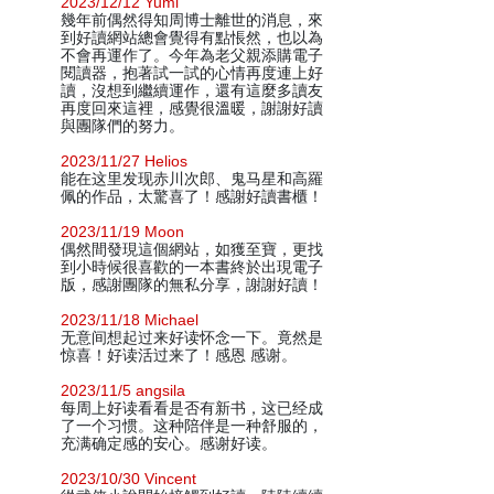
2023/12/12 Yumi
幾年前偶然得知周博士離世的消息，來
到好讀網站總會覺得有點悵然，也以為
不會再運作了。今年為老父親添購電子
閱讀器，抱著試一試的心情再度連上好
讀，沒想到繼續運作，還有這麼多讀友
再度回來這裡，感覺很溫暖，謝謝好讀
與團隊們的努力。
2023/11/27 Helios
能在这里发现赤川次郎、鬼马星和高羅
佩的作品，太驚喜了！感謝好讀書櫃！
2023/11/19 Moon
偶然間發現這個網站，如獲至寶，更找
到小時候很喜歡的一本書終於出現電子
版，感謝團隊的無私分享，謝謝好讀！
2023/11/18 Michael
无意间想起过来好读怀念一下。竟然是
惊喜！好读活过来了！感恩 感谢。
2023/11/5 angsila
每周上好读看看是否有新书，这已经成
了一个习惯。这种陪伴是一种舒服的，
充满确定感的安心。感谢好读。
2023/10/30 Vincent