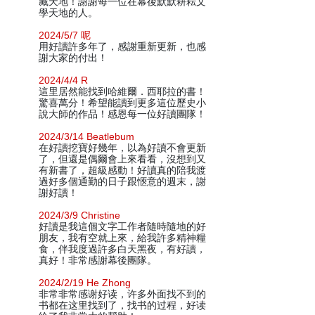
藏天地！謝謝每一位在幕後默默耕耘文
學天地的人。
2024/5/7 呢
用好讀許多年了，感謝重新更新，也感
謝大家的付出！
2024/4/4 R
這里居然能找到哈維爾．西耶拉的書！
驚喜萬分！希望能讀到更多這位歷史小
說大師的作品！感恩每一位好讀團隊！
2024/3/14 Beatlebum
在好讀挖寶好幾年，以為好讀不會更新
了，但還是偶爾會上來看看，沒想到又
有新書了，超級感動！好讀真的陪我渡
過好多個通勤的日子跟愜意的週末，謝
謝好讀！
2024/3/9 Christine
好讀是我這個文字工作者隨時隨地的好
朋友，我有空就上來，給我許多精神糧
食，伴我度過許多白天黑夜，有好讀，
真好！非常感謝幕後團隊。
2024/2/19 He Zhong
非常非常感谢好读，许多外面找不到的
书都在这里找到了，找书的过程，好读