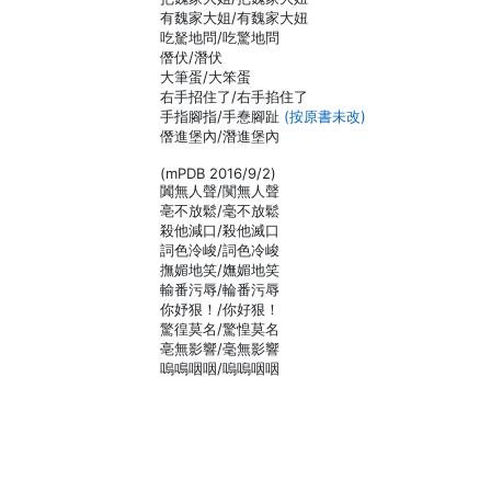
有魏家大姐/有魏家大妞
吃駑地問/吃驚地問
僭伏/潛伏
大筆蛋/大笨蛋
右手招住了/右手掐住了
手指腳指/手惷腳趾
(按原書未改)
僭進堡內/潛進堡內
(mPDB 2016/9/2)
闐無人聲/闃無人聲
亳不放鬆/毫不放鬆
殺他減口/殺他滅口
詞色泠峻/詞色冷峻
撫媚地笑/嫵媚地笑
輸番污辱/輪番污辱
你妤狠！/你好狠！
驚徨莫名/驚惶莫名
亳無影響/毫無影響
嗚鳴咽咽/嗚嗚咽咽