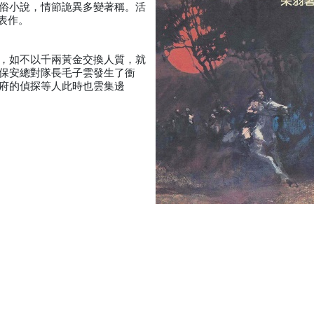
俗小說，情節詭異多變著稱。活
表作。
，如不以千兩黃金交換人質，就
保安總對隊長毛子雲發生了衝
府的偵探等人此時也雲集邊