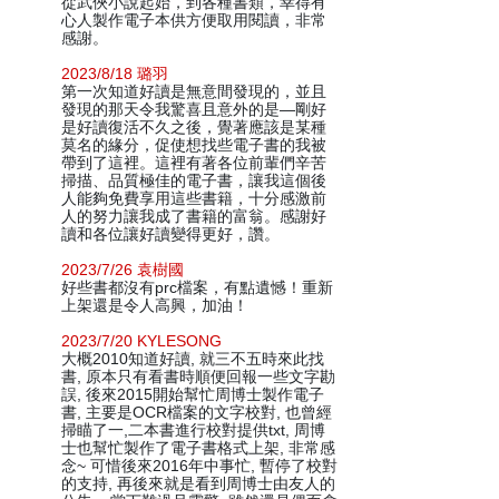
從武俠小說起始，到各種書類，幸得有
心人製作電子本供方便取用閱讀，非常
感謝。
2023/8/18 璐羽
第一次知道好讀是無意間發現的，並且
發現的那天令我驚喜且意外的是—剛好
是好讀復活不久之後，覺著應該是某種
莫名的緣分，促使想找些電子書的我被
帶到了這裡。這裡有著各位前輩們辛苦
掃描、品質極佳的電子書，讓我這個後
人能夠免費享用這些書籍，十分感激前
人的努力讓我成了書籍的富翁。感謝好
讀和各位讓好讀變得更好，讚。
2023/7/26 袁樹國
好些書都沒有prc檔案，有點遺憾！重新
上架還是令人高興，加油！
2023/7/20 KYLESONG
大概2010知道好讀, 就三不五時來此找
書, 原本只有看書時順便回報一些文字勘
誤, 後來2015開始幫忙周博士製作電子
書, 主要是OCR檔案的文字校對, 也曾經
掃瞄了一,二本書進行校對提供txt, 周博
士也幫忙製作了電子書格式上架, 非常感
念~ 可惜後來2016年中事忙, 暫停了校對
的支持, 再後來就是看到周博士由友人的