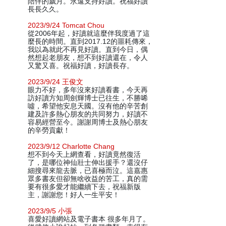
陪伴的歲月。永遠支持好讀。祝福好讀
長長久久。
2023/9/24 Tomcat Chou
從2006年起，好讀就這麼伴我度過了這
麼長的時間。直到2017.12的噩耗傳來，
我以為就此不再見好讀。直到今日，偶
然想起老朋友，想不到好讀還在，令人
又驚又喜。祝福好讀，好讀長存。
2023/9/24 王俊文
眼力不好，多年沒來好讀看書，今天再
訪好讀方知周劍輝博士已往生，不勝唏
噓，希望他安息天國。沒有他的辛苦創
建及許多熱心朋友的共同努力，好讀不
容易經營至今。謝謝周博士及熱心朋友
的辛勞貢獻！
2023/9/12 Charlotte Chang
想不到今天上網查看，好讀竟然復活
了，是哪位神仙壯士伸出援手？還沒仔
細搜尋來龍去脈，已喜極而泣。這嘉惠
眾多書友但卻無啥收益的苦工，真的需
要有很多愛才能繼續下去，祝福新版
主，謝謝您！好人一生平安！
2023/9/5 小張
喜愛好讀網站及電子書本 很多年月了。