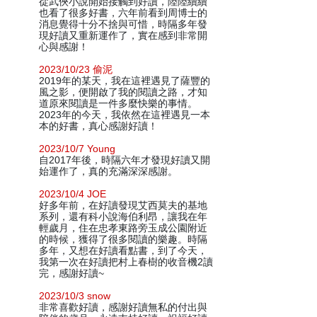
從武俠小說開始接觸到好讀，陸陸續續
也看了很多好書，六年前看到周博士的
消息覺得十分不捨與可惜，時隔多年發
現好讀又重新運作了，實在感到非常開
心與感謝！
2023/10/23 偷泥
2019年的某天，我在這裡遇見了薩豐的
風之影，便開啟了我的閱讀之路，才知
道原來閱讀是一件多麼快樂的事情。
2023年的今天，我依然在這裡遇見一本
本的好書，真心感謝好讀！
2023/10/7 Young
自2017年後，時隔六年才發現好讀又開
始運作了，真的充滿深深感謝。
2023/10/4 JOE
好多年前，在好讀發現艾西莫夫的基地
系列，還有科小說海伯利昂，讓我在年
輕歲月，住在忠孝東路旁玉成公園附近
的時候，獲得了很多閱讀的樂趣。時隔
多年，又想在好讀看點書，到了今天，
我第一次在好讀把村上春樹的收音機2讀
完，感謝好讀~
2023/10/3 snow
非常喜歡好讀，感謝好讀無私的付出與