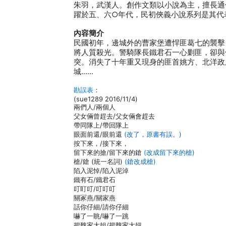
朱羽，武漢人。創作文類以小說為主，擅長通
躍於五、六○年代，民初俠義小說系列是其代
內容簡介
民國初年，邊城外的曹家堡遭悍匪葛七的襲擊
將人質殺光。警騎隊長鐵君石一心剿匪，卻與
突。消失了十年重又現身的匪首姚方、北洋政
城……
勘誤表
：
(sue1289 2016/11/4)
兩們人/兩個人
父女倆曾趕去/父女倆會趕去
帶同隊上/帶回隊上
眼面前還/眼前還
(改了，原書有誤。)
按下來，/接下來，
留下來的搶/留下來的鎗
(改成留下來的槍)
槍/鎗 (統一名詞)
(鎗改成槍)
陷入泥悼/陷入泥淖
鐵有石/鐵君石
叮盯叮/叮叮叮
關冢燕/關家燕
話你仔細/請你仔細
嚇了一眺/嚇了一跳
把魏家大姐/把魏家大妞