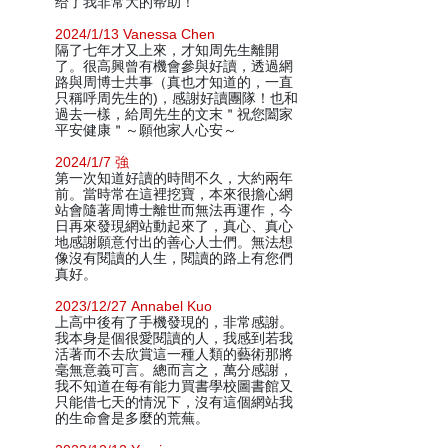
给了我非常大的帮助！
2024/1/13 Vanessa Chen
隔了七年才又上來，才知周先生離開
了。很高興曾有機會參與好讀，透過網
路與周博士共事（真也才知道的，一直
只稱呼周先生的)，感謝好讀團隊！也和
過去一樣，給周先生的文末＂祝您闔家
平安健康＂～願他家人心安～
2024/1/7 強
第一次知道好讀的時間不久，大約兩年
前。當時常在這裡挖寶，本來很擔心網
站會隨著周博士離世而無法再運作，今
日再來發現網站動起來了，真心、真心
地感謝願意付出的善心人士們。無法想
像沒有閱讀的人生，閱讀的路上有您們
真好。
2023/12/27 Annabel Kuo
上高中後有了手機發現的，非常感謝。
我本身是個很愛閱讀的人，我感到若我
活著而不去欣賞這一種人類的藝術那將
毫無意義可言。總而言之，萬分感謝，
我不知道在每有能力買書學校圖書館又
只能借七天的情況下，沒有這個網站我
的生命會是多麼的荒蕪。