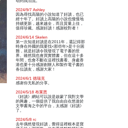
动到我泪流。
2024/9/7 Ashley
因為尋找高陽的小說知道了好讀，也已
經十年了。好讀上高陽的小說也慢慢地
持續更新，越來越全，而且質量上佳，
值得珍藏。感謝好讀！感謝校對者！
2024/6/14 Skelen
第一次知道好讀是在2011年，還記得那
時身在外國的我要找<那些年>是十分困
難，就是好讀令我發現了電子書的世
界。雖然我也會買實體書，但在這十多
年間，也會不斷在這裡找書看。身處香
港也要十分感謝創辦人和製作電子書的
各位讀友，感謝大家！
2024/6/1 德瑞克
感谢你无私的分享。
2024/5/18 布莱恩
《好讀》網站可以說是啟蒙了我對文學
的興趣，一個提供了我自由自在悠遊於
文學書海之中的平台，太感謝《好讀》
了。
2024/5/8 rc
去年偶然發現好讀，覺得這裡根本是寶