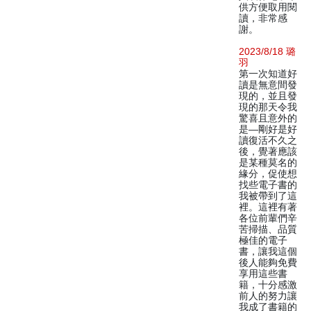
供方便取用閱
讀，非常感
謝。
2023/8/18 璐
羽
第一次知道好
讀是無意間發
現的，並且發
現的那天令我
驚喜且意外的
是—剛好是好
讀復活不久之
後，覺著應該
是某種莫名的
緣分，促使想
找些電子書的
我被帶到了這
裡。這裡有著
各位前輩們辛
苦掃描、品質
極佳的電子
書，讓我這個
後人能夠免費
享用這些書
籍，十分感激
前人的努力讓
我成了書籍的