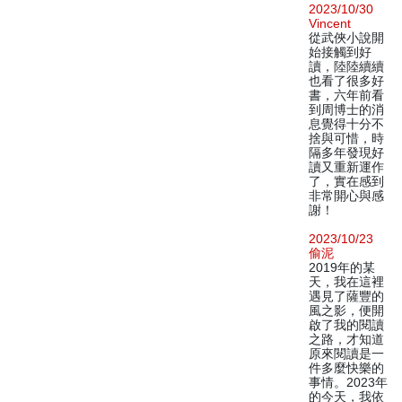
2023/10/30
Vincent
從武俠小說開
始接觸到好
讀，陸陸續續
也看了很多好
書，六年前看
到周博士的消
息覺得十分不
捨與可惜，時
隔多年發現好
讀又重新運作
了，實在感到
非常開心與感
謝！
2023/10/23
偷泥
2019年的某
天，我在這裡
遇見了薩豐的
風之影，便開
啟了我的閱讀
之路，才知道
原來閱讀是一
件多麼快樂的
事情。2023年
的今天，我依