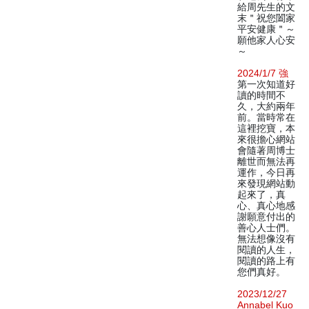
給周先生的文
末＂祝您闔家
平安健康＂～
願他家人心安
～
2024/1/7 強
第一次知道好
讀的時間不
久，大約兩年
前。當時常在
這裡挖寶，本
來很擔心網站
會隨著周博士
離世而無法再
運作，今日再
來發現網站動
起來了，真
心、真心地感
謝願意付出的
善心人士們。
無法想像沒有
閱讀的人生，
閱讀的路上有
您們真好。
2023/12/27
Annabel Kuo