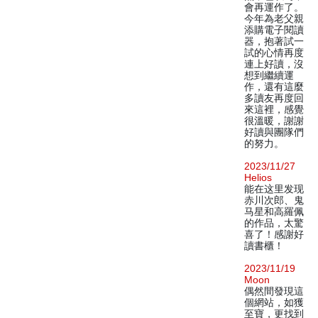
會再運作了。
今年為老父親
添購電子閱讀
器，抱著試一
試的心情再度
連上好讀，沒
想到繼續運
作，還有這麼
多讀友再度回
來這裡，感覺
很溫暖，謝謝
好讀與團隊們
的努力。
2023/11/27
Helios
能在这里发现
赤川次郎、鬼
马星和高羅佩
的作品，太驚
喜了！感謝好
讀書櫃！
2023/11/19
Moon
偶然間發現這
個網站，如獲
至寶，更找到