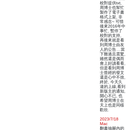
校對提供txt,
周博士也幫忙
製作了電子書
格式上架, 非
常感念~ 可惜
後來2016年中
事忙, 暫停了
校對的支持,
再後來就是看
到周博士由友
人的公告....當
下難過且震驚,
雖然還是偶而
會上好讀看看,
但是看到周博
士曾經的發文
還是心中不捨,
終於, 今天久
違的上線,看到
新版主的通知,
開心不已, 也
希望周博士在
天上也是同樣
歡欣.
2023/7/18
Mac
翻書抽屜內的