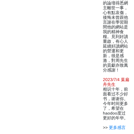
的論壇得悉網
主離世一事，
心有點哀傷，
後悔未曾跟他
言謝在學習期
間他的網站是
我的精神食
糧。見到好讀
重啟，有心人
延續好讀網站
的營運和更
新，很是感
激，對周先生
的貢獻亦致萬
分感謝！
2023/7/4 葉扁
舟先生
相识十年，前
面看过不少好
书，谢谢你。
今年时间更多
了，希望在
haodoo度过
更好的年华。
>>
更多感言