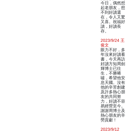
今日，偶然想
起老朋友，想
不到好讀還
在，令人又驚
又喜。祝福好
讀，好讀長
存。
2023/9/24 王
俊文
眼力不好，多
年沒來好讀看
書，今天再訪
好讀方知周劍
輝博士已往
生，不勝唏
噓，希望他安
息天國。沒有
他的辛苦創建
及許多熱心朋
友的共同努
力，好讀不容
易經營至今。
謝謝周博士及
熱心朋友的辛
勞貢獻！
2023/9/12