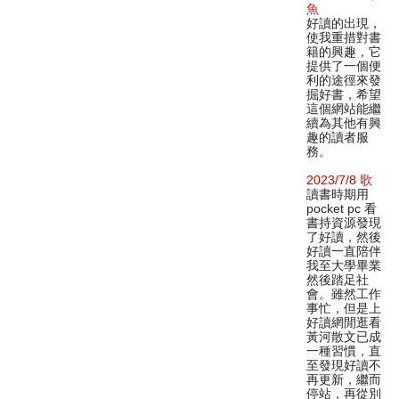
魚
好讀的出現，
使我重措對書
籍的興趣，它
提供了一個便
利的途徑來發
掘好書，希望
這個網站能繼
續為其他有興
趣的讀者服
務。
2023/7/8 歌
讀書時期用
pocket pc 看
書持資源發現
了好讀，然後
好讀一直陪伴
我至大學畢業
然後踏足社
會。雖然工作
事忙，但是上
好讀網閒逛看
黃河散文已成
一種習慣，直
至發現好讀不
再更新，繼而
停站，再從別