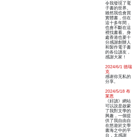
令我發現了電
子書的世界。
雖然我也會買
實體書，但在
這十多年間，
也會不斷在這
裡找書看。身
處香港也要十
分感謝創辦人
和製作電子書
的各位讀友，
感謝大家！
2024/6/1 德瑞
克
感谢你无私的
分享。
2024/5/18 布
莱恩
《好讀》網站
可以說是啟蒙
了我對文學的
興趣，一個提
供了我自由自
在悠遊於文學
書海之中的平
台，太感謝