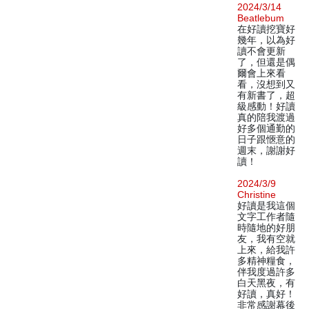
2024/3/14
Beatlebum
在好讀挖寶好
幾年，以為好
讀不會更新
了，但還是偶
爾會上來看
看，沒想到又
有新書了，超
級感動！好讀
真的陪我渡過
好多個通勤的
日子跟愜意的
週末，謝謝好
讀！
2024/3/9
Christine
好讀是我這個
文字工作者隨
時隨地的好朋
友，我有空就
上來，給我許
多精神糧食，
伴我度過許多
白天黑夜，有
好讀，真好！
非常感謝幕後