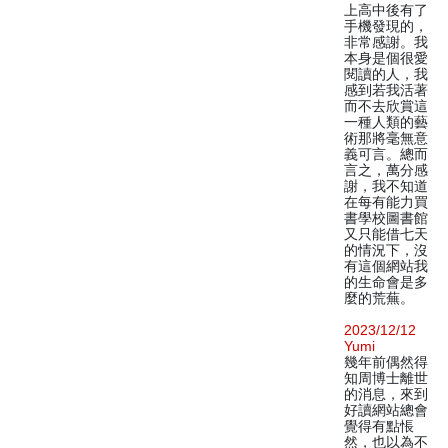
上高中後有了
手機發現的，
非常感謝。我
本身是個很愛
閱讀的人，我
感到若我活著
而不去欣賞這
一種人類的藝
術那將毫無意
義可言。總而
言之，萬分感
謝，我不知道
在每有能力買
書學校圖書館
又只能借七天
的情況下，沒
有這個網站我
的生命會是多
麼的荒蕪。
2023/12/12
Yumi
幾年前偶然得
知周博士離世
的消息，來到
好讀網站總會
覺得有點悵
然，也以為不