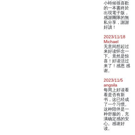
小時候很喜歡
的一本書終於
出現電子版，
感謝團隊的無
私分享，謝謝
好讀！
2023/11/18
Michael
无意间想起过
来好读怀念一
下。竟然是惊
喜！好读活过
来了！感恩 感
谢。
2023/11/5
angsila
每周上好读看
看是否有新
书，这已经成
了一个习惯。
这种陪伴是一
种舒服的，充
满确定感的安
心。感谢好
读。