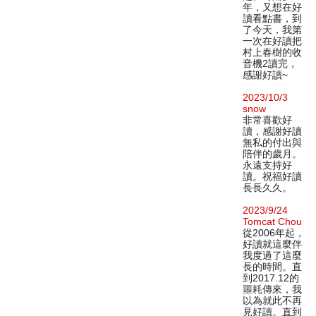
年，又想在好
讀看點書，到
了今天，我第
一次在好讀把
村上春樹的收
音機2讀完，
感謝好讀~
2023/10/3
snow
非常喜歡好
讀，感謝好讀
無私的付出與
陪伴的歲月。
永遠支持好
讀。祝福好讀
長長久久。
2023/9/24
Tomcat Chou
從2006年起，
好讀就這麼伴
我度過了這麼
長的時間。直
到2017.12的
噩耗傳來，我
以為就此不再
見好讀。直到