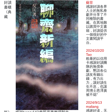
好讀
蘇菲
感謝好讀各界
書櫃
人士的無私奉
《典
獻并分享了不
藏
同種類的書
藏。在異地難
以購買中文書
籍，好讀提供
一個很好的中
文書閱讀平
台。
2024/10/20
Tao
粗暴的以信用
卡感謝好讀團
隊的無償奉
獻。懇請各位
讀友有錢出
錢，有力出
力，讓好讀生
生不息，也讓
周博士恩澤廣
被不熄°
2024/9/13
maliang
感谢好读，无