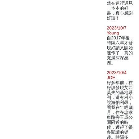
然在這裡遇見
一本本的好
書，真心感謝
好讀！
2023/10/7
Young
自2017年後，
時隔六年才發
現好讀又開始
運作了，真的
充滿深深感
謝。
2023/10/4
JOE
好多年前，在
好讀發現艾西
莫夫的基地系
列，還有科小
說海伯利昂，
讓我在年輕歲
月，住在忠孝
東路旁玉成公
園附近的時
候，獲得了很
多閱讀的樂
趣。時隔多