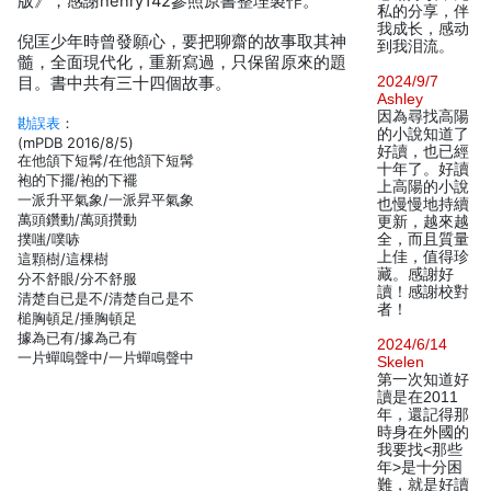
版》，感謝henry142參照原書整理製作。
私的分享，伴
我成长，感动
倪匡少年時曾發願心，要把聊齋的故事取其神
到我泪流。
髓，全面現代化，重新寫過，只保留原來的題
2024/9/7
目。書中共有三十四個故事。
Ashley
因為尋找高陽
勘誤表
：
的小說知道了
(mPDB 2016/8/5)
好讀，也已經
在他頜下短髯/在他頷下短髯
十年了。好讀
袍的下擺/袍的下襬
上高陽的小說
一派升平氣象/一派昇平氣象
也慢慢地持續
萬頭鑽動/萬頭攢動
更新，越來越
撲嗤/噗哧
全，而且質量
上佳，值得珍
這顆樹/這棵樹
藏。感謝好
分不舒眼/分不舒服
讀！感謝校對
清楚自已是不/清楚自己是不
者！
槌胸頓足/捶胸頓足
據為已有/據為己有
2024/6/14
一片蟬嗚聲中/一片蟬鳴聲中
Skelen
第一次知道好
讀是在2011
年，還記得那
時身在外國的
我要找<那些
年>是十分困
難，就是好讀