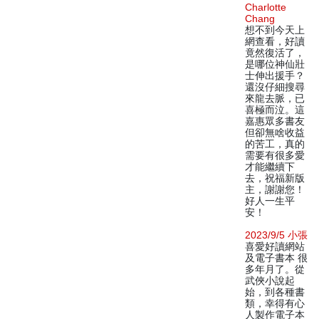
Charlotte
Chang
想不到今天上
網查看，好讀
竟然復活了，
是哪位神仙壯
士伸出援手？
還沒仔細搜尋
來龍去脈，已
喜極而泣。這
嘉惠眾多書友
但卻無啥收益
的苦工，真的
需要有很多愛
才能繼續下
去，祝福新版
主，謝謝您！
好人一生平
安！
2023/9/5 小張
喜愛好讀網站
及電子書本 很
多年月了。從
武俠小說起
始，到各種書
類，幸得有心
人製作電子本