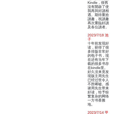
Kindle，很舊
沒有開啟了使
我再與好讀相
遇。期待重拾
讀趣，祝讀趣
再次重臨好讀
及各位讀者。
2023/7/18 池
子
十年前发现好
读，获得了很
多排版非常好
的电子书，现
在还有当年下
载的很多书存
在kindle里。
好久没来竟发
现版主周先生
已经过世令人
不胜唏嘘。感
谢周先生带来
好读，给予纷
繁复杂的网络
一方书香雅
地。
2023/7/14 甲