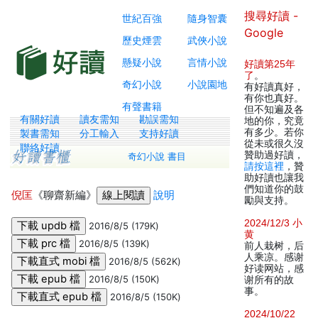
搜尋好讀 -
世紀百強
隨身智囊
Google
歷史煙雲
武俠小說
懸疑小說
言情小說
好讀第25年
了
。
奇幻小說
小說園地
有好讀真好，
有你也真好。
有聲書籍
但不知遍及各
有關好讀
讀友需知
勘誤需知
地的你，究竟
有多少。若你
製書需知
分工輸入
支持好讀
從未或很久沒
聯絡好讀
贊助過好讀，
奇幻小說 書目
請按這裡
，贊
助好讀也讓我
們知道你的鼓
倪匡
《聊齋新編》
說明
勵與支持。
2024/12/3 小
2016/8/5 (179K)
黄
2016/8/5 (139K)
前人栽树，后
人乘凉。感谢
2016/8/5 (562K)
好读网站，感
2016/8/5 (150K)
谢所有的故
事。
2016/8/5 (150K)
2024/10/22