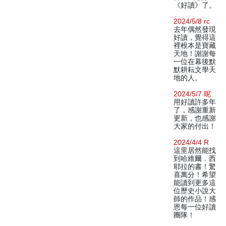
《好讀》了。
2024/5/8 rc
去年偶然發現
好讀，覺得這
裡根本是寶藏
天地！謝謝每
一位在幕後默
默耕耘文學天
地的人。
2024/5/7 呢
用好讀許多年
了，感謝重新
更新，也感謝
大家的付出！
2024/4/4 R
這里居然能找
到哈維爾．西
耶拉的書！驚
喜萬分！希望
能讀到更多這
位歷史小說大
師的作品！感
恩每一位好讀
團隊！