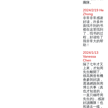
團隊。
2024/2/19 He
Zhong
非常非常感谢
好读，许多外
面找不到的书
都在这里找到
了，找书的过
程，好读给了
我非常大的帮
助！
2024/1/13
Vanessa
Chen
隔了七年才又
上來，才知周
先生離開了。
很高興曾有機
會參與好讀，
透過網路與周
博士共事（真
也才知道的，
一直只稱呼周
先生的)，感謝
好讀團隊！也
和過去一樣，