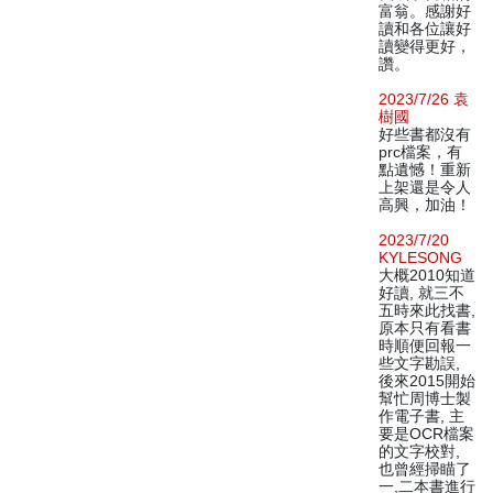
富翁。感謝好
讀和各位讓好
讀變得更好，
讚。
2023/7/26 袁
樹國
好些書都沒有
prc檔案，有
點遺憾！重新
上架還是令人
高興，加油！
2023/7/20
KYLESONG
大概2010知道
好讀, 就三不
五時來此找書,
原本只有看書
時順便回報一
些文字勘誤,
後來2015開始
幫忙周博士製
作電子書, 主
要是OCR檔案
的文字校對,
也曾經掃瞄了
一,二本書進行