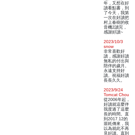
年，又想在好
讀看點書，到
了今天，我第
一次在好讀把
村上春樹的收
音機2讀完，
感謝好讀~
2023/10/3
snow
非常喜歡好
讀，感謝好讀
無私的付出與
陪伴的歲月。
永遠支持好
讀。祝福好讀
長長久久。
2023/9/24
Tomcat Chou
從2006年起，
好讀就這麼伴
我度過了這麼
長的時間。直
到2017.12的
噩耗傳來，我
以為就此不再
見好讀。直到