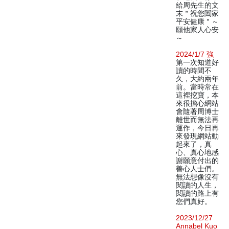
給周先生的文
末＂祝您闔家
平安健康＂～
願他家人心安
～
2024/1/7 強
第一次知道好
讀的時間不
久，大約兩年
前。當時常在
這裡挖寶，本
來很擔心網站
會隨著周博士
離世而無法再
運作，今日再
來發現網站動
起來了，真
心、真心地感
謝願意付出的
善心人士們。
無法想像沒有
閱讀的人生，
閱讀的路上有
您們真好。
2023/12/27
Annabel Kuo