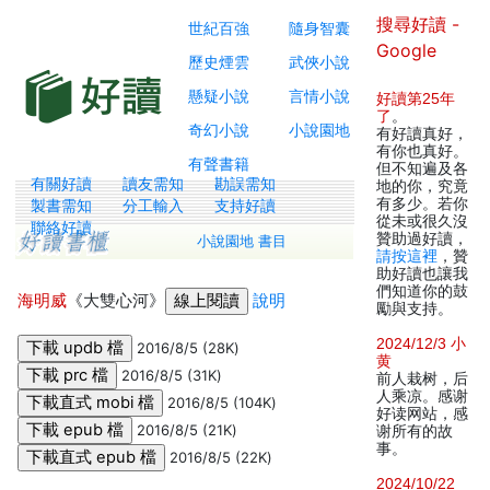
搜尋好讀 -
世紀百強
隨身智囊
Google
歷史煙雲
武俠小說
懸疑小說
言情小說
好讀第25年
了
。
奇幻小說
小說園地
有好讀真好，
有你也真好。
有聲書籍
但不知遍及各
有關好讀
讀友需知
勘誤需知
地的你，究竟
有多少。若你
製書需知
分工輸入
支持好讀
從未或很久沒
聯絡好讀
贊助過好讀，
小說園地 書目
請按這裡
，贊
助好讀也讓我
們知道你的鼓
海明威
《大雙心河》
說明
勵與支持。
2024/12/3 小
2016/8/5 (28K)
黄
2016/8/5 (31K)
前人栽树，后
人乘凉。感谢
2016/8/5 (104K)
好读网站，感
2016/8/5 (21K)
谢所有的故
事。
2016/8/5 (22K)
2024/10/22