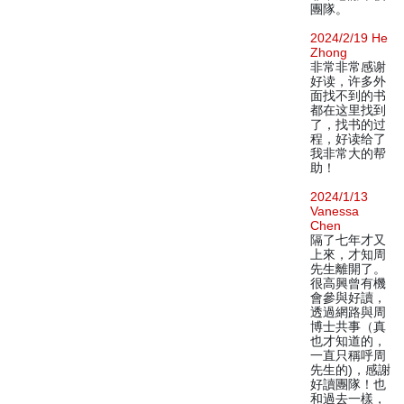
團隊。
2024/2/19 He
Zhong
非常非常感谢
好读，许多外
面找不到的书
都在这里找到
了，找书的过
程，好读给了
我非常大的帮
助！
2024/1/13
Vanessa
Chen
隔了七年才又
上來，才知周
先生離開了。
很高興曾有機
會參與好讀，
透過網路與周
博士共事（真
也才知道的，
一直只稱呼周
先生的)，感謝
好讀團隊！也
和過去一樣，