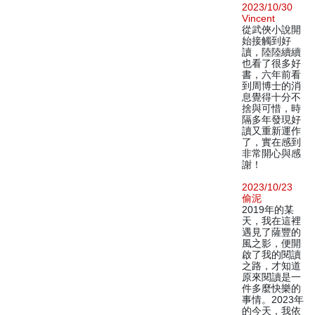
2023/10/30
Vincent
從武俠小說開
始接觸到好
讀，陸陸續續
也看了很多好
書，六年前看
到周博士的消
息覺得十分不
捨與可惜，時
隔多年發現好
讀又重新運作
了，實在感到
非常開心與感
謝！
2023/10/23
偷泥
2019年的某
天，我在這裡
遇見了薩豐的
風之影，便開
啟了我的閱讀
之路，才知道
原來閱讀是一
件多麼快樂的
事情。2023年
的今天，我依