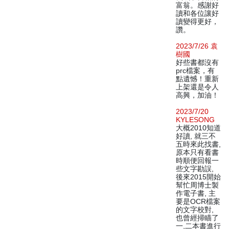
富翁。感謝好
讀和各位讓好
讀變得更好，
讚。
2023/7/26 袁
樹國
好些書都沒有
prc檔案，有
點遺憾！重新
上架還是令人
高興，加油！
2023/7/20
KYLESONG
大概2010知道
好讀, 就三不
五時來此找書,
原本只有看書
時順便回報一
些文字勘誤,
後來2015開始
幫忙周博士製
作電子書, 主
要是OCR檔案
的文字校對,
也曾經掃瞄了
一,二本書進行