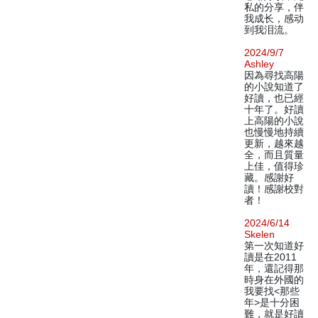
私的分享，伴
我成长，感动
到我泪流。
2024/9/7
Ashley
因為尋找高陽
的小說知道了
好讀，也已經
十年了。好讀
上高陽的小說
也慢慢地持續
更新，越來越
全，而且質量
上佳，值得珍
藏。感謝好
讀！感謝校對
者！
2024/6/14
Skelen
第一次知道好
讀是在2011
年，還記得那
時身在外國的
我要找<那些
年>是十分困
難，就是好讀