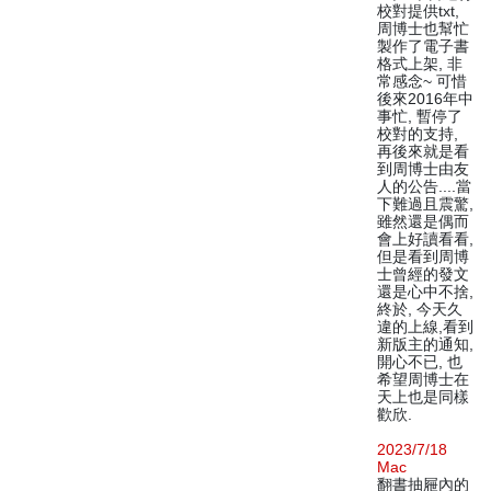
校對提供txt,
周博士也幫忙
製作了電子書
格式上架, 非
常感念~ 可惜
後來2016年中
事忙, 暫停了
校對的支持,
再後來就是看
到周博士由友
人的公告....當
下難過且震驚,
雖然還是偶而
會上好讀看看,
但是看到周博
士曾經的發文
還是心中不捨,
終於, 今天久
違的上線,看到
新版主的通知,
開心不已, 也
希望周博士在
天上也是同樣
歡欣.
2023/7/18
Mac
翻書抽屜內的