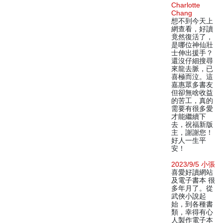
Charlotte
Chang
想不到今天上
網查看，好讀
竟然復活了，
是哪位神仙壯
士伸出援手？
還沒仔細搜尋
來龍去脈，已
喜極而泣。這
嘉惠眾多書友
但卻無啥收益
的苦工，真的
需要有很多愛
才能繼續下
去，祝福新版
主，謝謝您！
好人一生平
安！
2023/9/5 小張
喜愛好讀網站
及電子書本 很
多年月了。從
武俠小說起
始，到各種書
類，幸得有心
人製作電子本