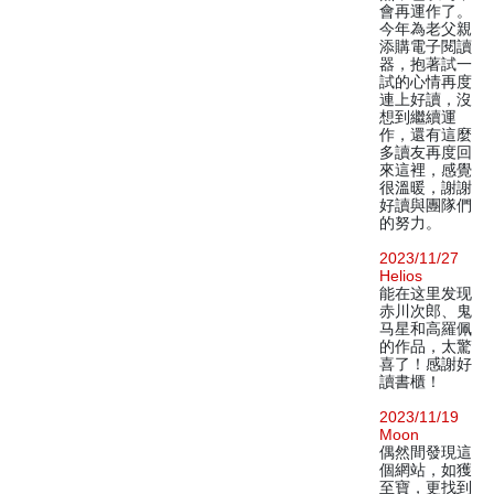
會再運作了。
今年為老父親
添購電子閱讀
器，抱著試一
試的心情再度
連上好讀，沒
想到繼續運
作，還有這麼
多讀友再度回
來這裡，感覺
很溫暖，謝謝
好讀與團隊們
的努力。
2023/11/27
Helios
能在这里发现
赤川次郎、鬼
马星和高羅佩
的作品，太驚
喜了！感謝好
讀書櫃！
2023/11/19
Moon
偶然間發現這
個網站，如獲
至寶，更找到