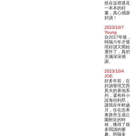
然在這裡遇見
一本本的好
書，真心感謝
好讀！
2023/10/7
Young
自2017年後，
時隔六年才發
現好讀又開始
運作了，真的
充滿深深感
謝。
2023/10/4
JOE
好多年前，在
好讀發現艾西
莫夫的基地系
列，還有科小
說海伯利昂，
讓我在年輕歲
月，住在忠孝
東路旁玉成公
園附近的時
候，獲得了很
多閱讀的樂
趣。時隔多