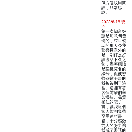
供方便取用閱
讀，非常感
謝。
2023/8/18 璐
羽
第一次知道好
讀是無意間發
現的，並且發
現的那天令我
驚喜且意外的
是—剛好是好
讀復活不久之
後，覺著應該
是某種莫名的
緣分，促使想
找些電子書的
我被帶到了這
裡。這裡有著
各位前輩們辛
苦掃描、品質
極佳的電子
書，讓我這個
後人能夠免費
享用這些書
籍，十分感激
前人的努力讓
我成了書籍的