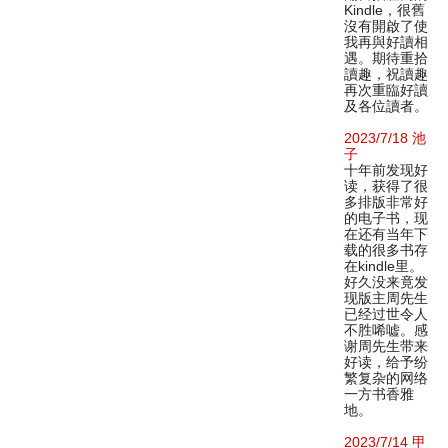
Kindle，很舊
沒有開啟了使
我再與好讀相
遇。期待重拾
讀趣，祝讀趣
再次重臨好讀
及各位讀者。
2023/7/18 池
子
十年前发现好
读，获得了很
多排版非常好
的电子书，现
在还有当年下
载的很多书存
在kindle里。
好久没来竟发
现版主周先生
已经过世令人
不胜唏嘘。感
谢周先生带来
好读，给予纷
繁复杂的网络
一方书香雅
地。
2023/7/14 甲