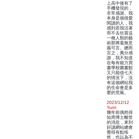
上高中後有了
手機發現的，
非常感謝。我
本身是個很愛
閱讀的人，我
感到若我活著
而不去欣賞這
一種人類的藝
術那將毫無意
義可言。總而
言之，萬分感
謝，我不知道
在每有能力買
書學校圖書館
又只能借七天
的情況下，沒
有這個網站我
的生命會是多
麼的荒蕪。
2023/12/12
Yumi
幾年前偶然得
知周博士離世
的消息，來到
好讀網站總會
覺得有點悵
然，也以為不