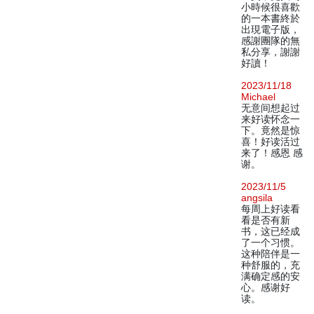
小時候很喜歡
的一本書終於
出現電子版，
感謝團隊的無
私分享，謝謝
好讀！
2023/11/18
Michael
无意间想起过
来好读怀念一
下。竟然是惊
喜！好读活过
来了！感恩 感
谢。
2023/11/5
angsila
每周上好读看
看是否有新
书，这已经成
了一个习惯。
这种陪伴是一
种舒服的，充
满确定感的安
心。感谢好
读。