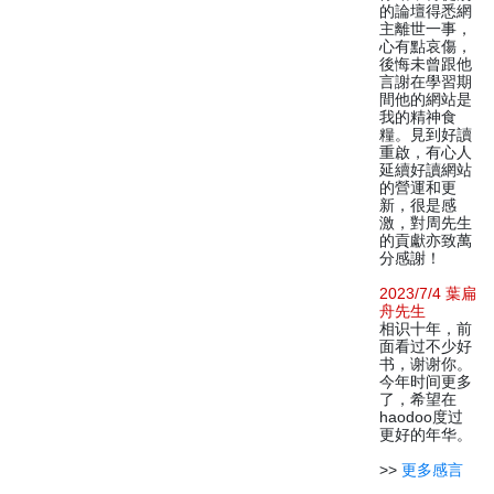
的論壇得悉網
主離世一事，
心有點哀傷，
後悔未曾跟他
言謝在學習期
間他的網站是
我的精神食
糧。見到好讀
重啟，有心人
延續好讀網站
的營運和更
新，很是感
激，對周先生
的貢獻亦致萬
分感謝！
2023/7/4 葉扁
舟先生
相识十年，前
面看过不少好
书，谢谢你。
今年时间更多
了，希望在
haodoo度过
更好的年华。
>>
更多感言