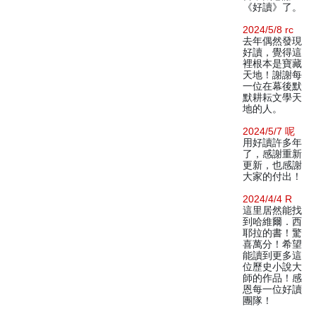
《好讀》了。
2024/5/8 rc
去年偶然發現
好讀，覺得這
裡根本是寶藏
天地！謝謝每
一位在幕後默
默耕耘文學天
地的人。
2024/5/7 呢
用好讀許多年
了，感謝重新
更新，也感謝
大家的付出！
2024/4/4 R
這里居然能找
到哈維爾．西
耶拉的書！驚
喜萬分！希望
能讀到更多這
位歷史小說大
師的作品！感
恩每一位好讀
團隊！