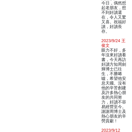
今日，偶然想
起老朋友，想
不到好讀還
在，令人又驚
又喜。祝福好
讀，好讀長
存。
2023/9/24 王
俊文
眼力不好，多
年沒來好讀看
書，今天再訪
好讀方知周劍
輝博士已往
生，不勝唏
噓，希望他安
息天國。沒有
他的辛苦創建
及許多熱心朋
友的共同努
力，好讀不容
易經營至今。
謝謝周博士及
熱心朋友的辛
勞貢獻！
2023/9/12