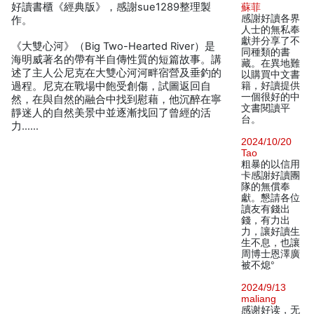
好讀書櫃《經典版》，感謝sue1289整理製
蘇菲
感謝好讀各界
作。
人士的無私奉
獻并分享了不
《大雙心河》（Big Two-Hearted River）是
同種類的書
海明威著名的帶有半自傳性質的短篇故事。講
藏。在異地難
述了主人公尼克在大雙心河河畔宿營及垂釣的
以購買中文書
過程。尼克在戰場中飽受創傷，試圖返回自
籍，好讀提供
一個很好的中
然，在與自然的融合中找到慰藉，他沉醉在寧
文書閱讀平
靜迷人的自然美景中並逐漸找回了曾經的活
台。
力……
2024/10/20
Tao
粗暴的以信用
卡感謝好讀團
隊的無償奉
獻。懇請各位
讀友有錢出
錢，有力出
力，讓好讀生
生不息，也讓
周博士恩澤廣
被不熄°
2024/9/13
maliang
感谢好读，无