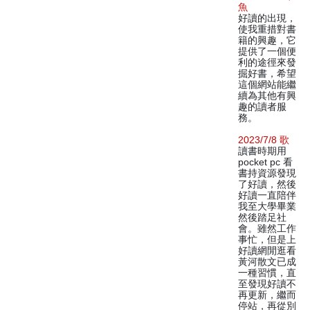
魚
好讀的出現，
使我重措對書
籍的興趣，它
提供了一個便
利的途徑來發
掘好書，希望
這個網站能繼
續為其他有興
趣的讀者服
務。
2023/7/8 歌
讀書時期用
pocket pc 看
書持資源發現
了好讀，然後
好讀一直陪伴
我至大學畢業
然後踏足社
會。雖然工作
事忙，但是上
好讀網閒逛看
黃河散文已成
一種習慣，直
至發現好讀不
再更新，繼而
停站，再從別