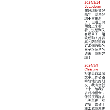
2024/3/14
Beatlebum
在好讀挖寶好
幾年，以為好
讀不會更新
了，但還是偶
爾會上來看
看，沒想到又
有新書了，超
級感動！好讀
真的陪我渡過
好多個通勤的
日子跟愜意的
週末，謝謝好
讀！
2024/3/9
Christine
好讀是我這個
文字工作者隨
時隨地的好朋
友，我有空就
上來，給我許
多精神糧食，
伴我度過許多
白天黑夜，有
好讀，真好！
非常感謝幕後