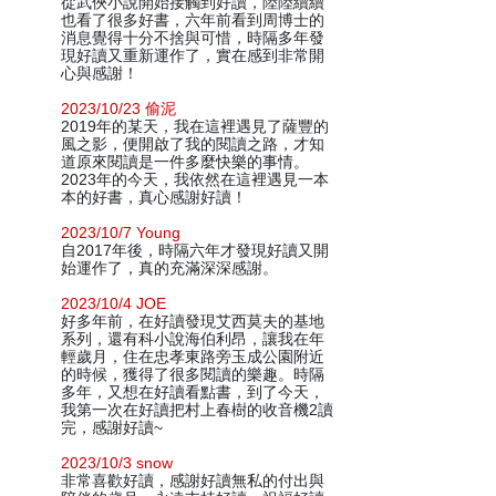
從武俠小說開始接觸到好讀，陸陸續續
也看了很多好書，六年前看到周博士的
消息覺得十分不捨與可惜，時隔多年發
現好讀又重新運作了，實在感到非常開
心與感謝！
2023/10/23 偷泥
2019年的某天，我在這裡遇見了薩豐的
風之影，便開啟了我的閱讀之路，才知
道原來閱讀是一件多麼快樂的事情。
2023年的今天，我依然在這裡遇見一本
本的好書，真心感謝好讀！
2023/10/7 Young
自2017年後，時隔六年才發現好讀又開
始運作了，真的充滿深深感謝。
2023/10/4 JOE
好多年前，在好讀發現艾西莫夫的基地
系列，還有科小說海伯利昂，讓我在年
輕歲月，住在忠孝東路旁玉成公園附近
的時候，獲得了很多閱讀的樂趣。時隔
多年，又想在好讀看點書，到了今天，
我第一次在好讀把村上春樹的收音機2讀
完，感謝好讀~
2023/10/3 snow
非常喜歡好讀，感謝好讀無私的付出與