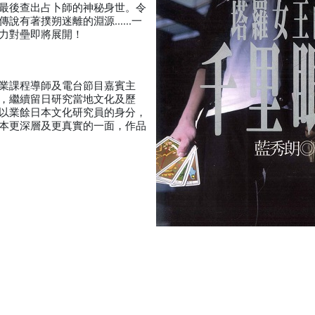
最後查出占卜師的神秘身世。令
傳說有著撲朔迷離的淵源……一
力對壘即將展開！
業課程導師及電台節目嘉賓主
，繼續留日研究當地文化及歷
以業餘日本文化研究員的身分，
本更深層及更真實的一面，作品