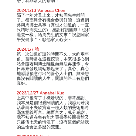
给了我非常大的帮助！
2024/1/13 Vanessa Chen
隔了七年才又上來，才知周先生離開
了。很高興曾有機會參與好讀，透過網
路與周博士共事（真也才知道的，一直
只稱呼周先生的)，感謝好讀團隊！也和
過去一樣，給周先生的文末＂祝您闔家
平安健康＂～願他家人心安～
2024/1/7 強
第一次知道好讀的時間不久，大約兩年
前。當時常在這裡挖寶，本來很擔心網
站會隨著周博士離世而無法再運作，今
日再來發現網站動起來了，真心、真心
地感謝願意付出的善心人士們。無法想
像沒有閱讀的人生，閱讀的路上有您們
真好。
2023/12/27 Annabel Kuo
上高中後有了手機發現的，非常感謝。
我本身是個很愛閱讀的人，我感到若我
活著而不去欣賞這一種人類的藝術那將
毫無意義可言。總而言之，萬分感謝，
我不知道在每有能力買書學校圖書館又
只能借七天的情況下，沒有這個網站我
的生命會是多麼的荒蕪。