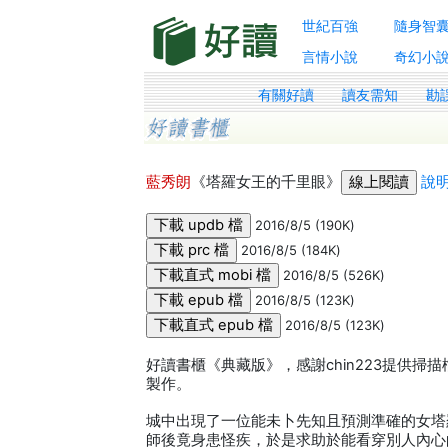
世紀百強
隨身智
言情小說
奇幻小
有關好讀
讀友需知
勘
藍秀朗
《塔羅女王的千里眼》
說
2016/8/5 (190K)
2016/8/5 (184K)
2016/8/5 (526K)
2016/8/5 (123K)
2016/8/5 (123K)
好讀書櫃《典藏版》，感謝chin223提供掃
製作。
城中出現了一位能未卜先知且預測準確的女塔
師後竟身患怪疾，於是求助於能看穿別人內心