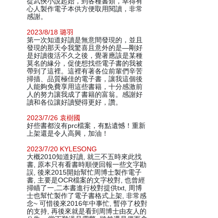
從武俠小說起始，到各種書類，幸得有
心人製作電子本供方便取用閱讀，非常
感謝。
2023/8/18 璐羽
第一次知道好讀是無意間發現的，並且
發現的那天令我驚喜且意外的是—剛好
是好讀復活不久之後，覺著應該是某種
莫名的緣分，促使想找些電子書的我被
帶到了這裡。這裡有著各位前輩們辛苦
掃描、品質極佳的電子書，讓我這個後
人能夠免費享用這些書籍，十分感激前
人的努力讓我成了書籍的富翁。感謝好
讀和各位讓好讀變得更好，讚。
2023/7/26 袁樹國
好些書都沒有prc檔案，有點遺憾！重新
上架還是令人高興，加油！
2023/7/20 KYLESONG
大概2010知道好讀, 就三不五時來此找
書, 原本只有看書時順便回報一些文字勘
誤, 後來2015開始幫忙周博士製作電子
書, 主要是OCR檔案的文字校對, 也曾經
掃瞄了一,二本書進行校對提供txt, 周博
士也幫忙製作了電子書格式上架, 非常感
念~ 可惜後來2016年中事忙, 暫停了校對
的支持, 再後來就是看到周博士由友人的