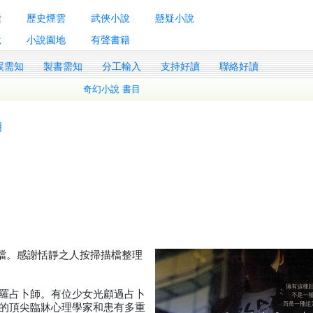
囊
歷史煙雲
武俠小說
懸疑小說
說
小說園地
有聲書籍
誤需知
製書需知
分工輸入
支持好讀
聯絡好讀
奇幻小說 書目
明
描檔。感謝恬靜之人按掃描檔整理
羅占卜師。有位少女光顧過占卜
的頂尖臨牀心理學家和患有多重