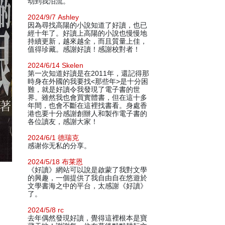
动到我泪流。
2024/9/7 Ashley
因為尋找高陽的小說知道了好讀，也已
經十年了。好讀上高陽的小說也慢慢地
持續更新，越來越全，而且質量上佳，
值得珍藏。感謝好讀！感謝校對者！
2024/6/14 Skelen
第一次知道好讀是在2011年，還記得那
時身在外國的我要找<那些年>是十分困
難，就是好讀令我發現了電子書的世
界。雖然我也會買實體書，但在這十多
年間，也會不斷在這裡找書看。身處香
港也要十分感謝創辦人和製作電子書的
各位讀友，感謝大家！
2024/6/1 德瑞克
感谢你无私的分享。
2024/5/18 布莱恩
《好讀》網站可以說是啟蒙了我對文學
的興趣，一個提供了我自由自在悠遊於
文學書海之中的平台，太感謝《好讀》
了。
2024/5/8 rc
去年偶然發現好讀，覺得這裡根本是寶