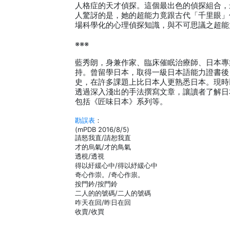
人格症的天才偵探。這個最出色的偵探組合，
人驚訝的是，她的超能力竟跟古代「千里眼」
場科學化的心理偵探知識，與不可思議之超能
※※※
藍秀朗，身兼作家、臨床催眠治療師、日本專
持。曾留學日本，取得一級日本語能力證書後
史，在許多課題上比日本人更熟悉日本。現時
透過深入淺出的手法撰寫文章，讓讀者了解日
包括《匠味日本》系列等。
勘誤表
：
(mPDB 2016/8/5)
請怒我直/請恕我直
才的烏氣/才的鳥氣
透梘/透視
得以紆緩心中/得以紓緩心中
奇心作崇。/奇心作祟。
按門鈐/按門鈴
二人的的號碼/二人的號碼
咋天在回/昨日在回
收賣/收買