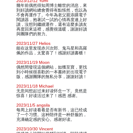
2023/12/12 Yumi
幾年前偶然得知周博士離世的消息，來
到好讀網站總會覺得有點悵然，也以為
不會再運作了。今年為老父親添購電子
閱讀器，抱著試一試的心情再度連上好
讀，沒想到繼續運作，還有這麼多讀友
再度回來這裡，感覺很溫暖，謝謝好讀
與團隊們的努力。
2023/11/27 Helios
能在这里发现赤川次郎、鬼马星和高羅
佩的作品，太驚喜了！感謝好讀書櫃！
2023/11/19 Moon
偶然間發現這個網站，如獲至寶，更找
到小時候很喜歡的一本書終於出現電子
版，感謝團隊的無私分享，謝謝好讀！
2023/11/18 Michael
无意间想起过来好读怀念一下。竟然是
惊喜！好读活过来了！感恩 感谢。
2023/11/5 angsila
每周上好读看看是否有新书，这已经成
了一个习惯。这种陪伴是一种舒服的，
充满确定感的安心。感谢好读。
2023/10/30 Vincent