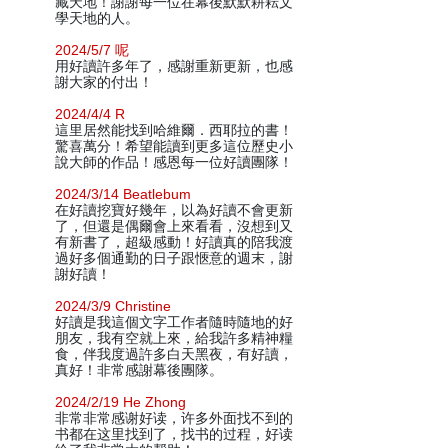
藏天地！謝謝每一位在幕後默默耕耘文
學天地的人。
2024/5/7 呢
用好讀許多年了，感謝重新更新，也感
謝大家的付出！
2024/4/4 R
這里居然能找到哈維爾．西耶拉的書！
驚喜萬分！希望能讀到更多這位歷史小
說大師的作品！感恩每一位好讀團隊！
2024/3/14 Beatlebum
在好讀挖寶好幾年，以為好讀不會更新
了，但還是偶爾會上來看看，沒想到又
有新書了，超級感動！好讀真的陪我渡
過好多個通勤的日子跟愜意的週末，謝
謝好讀！
2024/3/9 Christine
好讀是我這個文字工作者隨時隨地的好
朋友，我有空就上來，給我許多精神糧
食，伴我度過許多白天黑夜，有好讀，
真好！非常感謝幕後團隊。
2024/2/19 He Zhong
非常非常感谢好读，许多外面找不到的
书都在这里找到了，找书的过程，好读