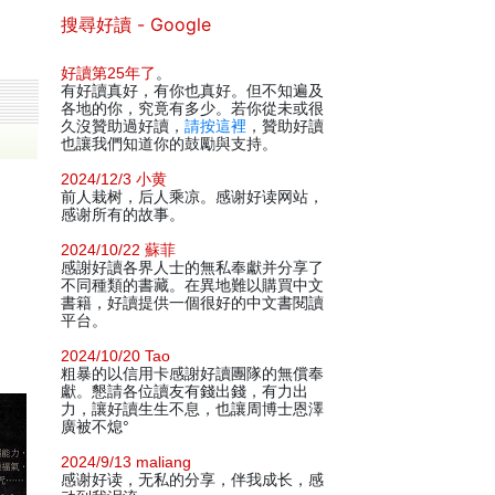
搜尋好讀 - Google
好讀第25年了
。
有好讀真好，有你也真好。但不知遍及
各地的你，究竟有多少。若你從未或很
久沒贊助過好讀，
請按這裡
，贊助好讀
也讓我們知道你的鼓勵與支持。
2024/12/3 小黄
前人栽树，后人乘凉。感谢好读网站，
感谢所有的故事。
2024/10/22 蘇菲
感謝好讀各界人士的無私奉獻并分享了
不同種類的書藏。在異地難以購買中文
書籍，好讀提供一個很好的中文書閱讀
平台。
2024/10/20 Tao
粗暴的以信用卡感謝好讀團隊的無償奉
獻。懇請各位讀友有錢出錢，有力出
力，讓好讀生生不息，也讓周博士恩澤
廣被不熄°
2024/9/13 maliang
感谢好读，无私的分享，伴我成长，感