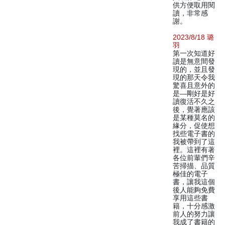
供方便取用閱
讀，非常感
謝。
2023/8/18 璐
羽
第一次知道好
讀是無意間發
現的，並且發
現的那天令我
驚喜且意外的
是—剛好是好
讀復活不久之
後，覺著應該
是某種莫名的
緣分，促使想
找些電子書的
我被帶到了這
裡。這裡有著
各位前輩們辛
苦掃描、品質
極佳的電子
書，讓我這個
後人能夠免費
享用這些書
籍，十分感激
前人的努力讓
我成了書籍的