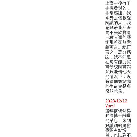
上高中後有了
手機發現的，
非常感謝。我
本身是個很愛
閱讀的人，我
感到若我活著
而不去欣賞這
一種人類的藝
術那將毫無意
義可言。總而
言之，萬分感
謝，我不知道
在每有能力買
書學校圖書館
又只能借七天
的情況下，沒
有這個網站我
的生命會是多
麼的荒蕪。
2023/12/12
Yumi
幾年前偶然得
知周博士離世
的消息，來到
好讀網站總會
覺得有點悵
然，也以為不