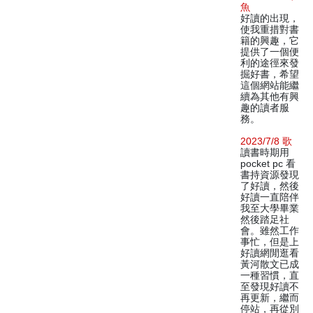
魚
好讀的出現，
使我重措對書
籍的興趣，它
提供了一個便
利的途徑來發
掘好書，希望
這個網站能繼
續為其他有興
趣的讀者服
務。
2023/7/8 歌
讀書時期用
pocket pc 看
書持資源發現
了好讀，然後
好讀一直陪伴
我至大學畢業
然後踏足社
會。雖然工作
事忙，但是上
好讀網閒逛看
黃河散文已成
一種習慣，直
至發現好讀不
再更新，繼而
停站，再從別