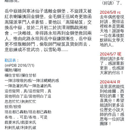
離險境。
《好讀》了。
岳中嶽雖與寒冰仙子逃離金獅堡，不旋踵又被
2024/5/8 rc
紅衣喇嘛擒回金獅堡。金毛獅王伍斌奇更致函
去年偶然發現
好讀，覺得這
嵩陽派掌門人卓蒼笳，要他以「嵩陽秘笈」交
裡根本是寶藏
換岳中嶽，並於二月初二於洪澤湖鸚鵡洲相
天地！謝謝每
會，一決雌雄。幸得路永坦再到金獅堡救回兩
一位在幕後默
人。惟由此路永坦與岳中嶽嫌隙漸生，岳中嶽
默耕耘文學天
更不惜叛離師門，偷取師門秘笈及寶劍而去，
地的人。
意欲練成不世武功，以雪恥辱……
2024/5/7 呢
用好讀許多年
勘誤表
：
了，感謝重新
(mPDB 2016/7/1)
更新，也感謝
囑附/囑咐
大家的付出！
欄住甘郁/攔住甘郁
一陣涼嗖嗖的感/一陣涼颼颼的感
2024/4/4 R
一陣急邃的馬/一陣急遽的馬
這里居然能找
這些疑間，真/這些疑問，真
到哈維爾．西
耶拉的書！驚
當他明自了這/當他明白了這
喜萬分！希望
忽忽忙忙/匆匆忙忙
能讀到更多這
狡滑/狡猾
位歷史小說大
現在都己轟動/現在都已轟動
師的作品！感
各地，，可是/各地，可是
恩每一位好讀
戲要米氏/戲耍米氏
團隊！
利剌扎破/利刺扎破