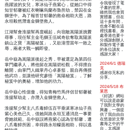
令我發現了電
燕躍波的女兒，寒冰仙子燕紫心，從她口中得
子書的世界。
知甘郁馨被紅衣喇嘛烏蘭布魯所劫，禁囚在金
雖然我也會買
獅堡中。為了報答甘郁馨的救命相助大恩，路
實體書，但在
永坦毅然潛進金獅堡救人。
這十多年間，
也會不斷在這
裡找書看。身
江湖幫會淮揚幫再度崛起，向宿敵嵩陽派挑釁
處香港也要十
尋事，現任幫主金毛獅王伍斌奇欲奪取嵩陽派
分感謝創辦人
鎮山之寶「嵩陽秘笈」，又欲湔雪當年一敗之
和製作電子書
辱，兩者大戰一觸即發。
的各位讀友，
感謝大家！
岳中嶽為嵩陽派後起之秀，早被選定為第四任
2024/6/1 德瑞
掌門繼承人，將他留在嵩陽碧松觀，不得擅自
克
離開，由掌門人鐵掌丹心卓蒼笳，親自再傳授
感谢你无私的
他武功，並讓他研究參悟「嵩陽秘笈」，了解
分享。
秘笈中的奧秘，增加他的功力。
2024/5/18 布
莱恩
岳中嶽心性倨傲，得知青梅竹馬伴侶甘郁馨被
《好讀》網站
淮揚幫劫走，亦潛入金獅堡救人。
可以說是啟蒙
了我對文學的
淮揚幫少幫主八爪毒鱆伍百平垂涎寒冰仙子燕
興趣，一個提
紫心美色已久，借她與路永坦互通消息一事要
供了我自由自
脅她就範。岳中嶽誤將燕紫心認為甘郁馨，遭
在悠遊於文學
書海之中的平
八爪毒鱆所困，幸得路永坦幪面相助，得以逃
台，太感謝