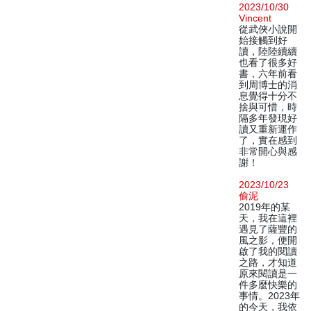
2023/10/30
Vincent
從武俠小說開
始接觸到好
讀，陸陸續續
也看了很多好
書，六年前看
到周博士的消
息覺得十分不
捨與可惜，時
隔多年發現好
讀又重新運作
了，實在感到
非常開心與感
謝！
2023/10/23
偷泥
2019年的某
天，我在這裡
遇見了薩豐的
風之影，便開
啟了我的閱讀
之路，才知道
原來閱讀是一
件多麼快樂的
事情。2023年
的今天，我依