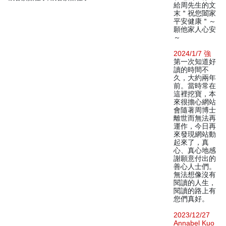
給周先生的文
末＂祝您闔家
平安健康＂～
願他家人心安
～
2024/1/7 強
第一次知道好
讀的時間不
久，大約兩年
前。當時常在
這裡挖寶，本
來很擔心網站
會隨著周博士
離世而無法再
運作，今日再
來發現網站動
起來了，真
心、真心地感
謝願意付出的
善心人士們。
無法想像沒有
閱讀的人生，
閱讀的路上有
您們真好。
2023/12/27
Annabel Kuo