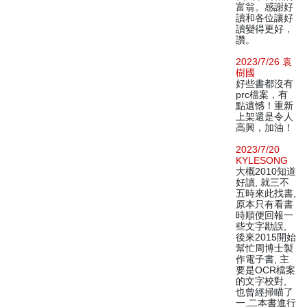
富翁。感謝好
讀和各位讓好
讀變得更好，
讚。
2023/7/26 袁
樹國
好些書都沒有
prc檔案，有
點遺憾！重新
上架還是令人
高興，加油！
2023/7/20
KYLESONG
大概2010知道
好讀, 就三不
五時來此找書,
原本只有看書
時順便回報一
些文字勘誤,
後來2015開始
幫忙周博士製
作電子書, 主
要是OCR檔案
的文字校對,
也曾經掃瞄了
一,二本書進行