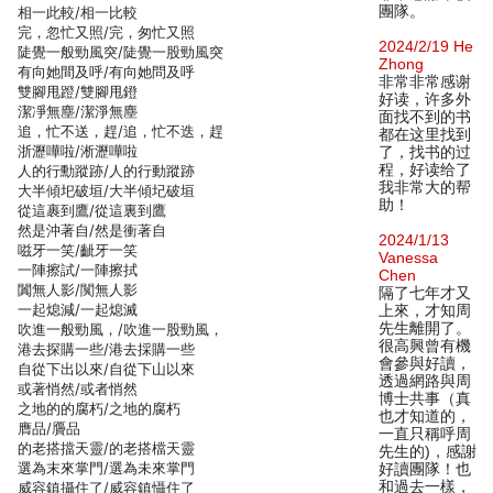
團隊。
相一此較/相一比較
完，忽忙又照/完，匆忙又照
2024/2/19 He
陡覺一般勁風突/陡覺一股勁風突
Zhong
有向她間及呼/有向她問及呼
非常非常感谢
雙腳甩蹬/雙腳甩鐙
好读，许多外
潔凈無塵/潔淨無塵
面找不到的书
追，忙不送，趕/追，忙不迭，趕
都在这里找到
浙瀝嘩啦/淅瀝嘩啦
了，找书的过
程，好读给了
人的行勳蹤跡/人的行動蹤跡
我非常大的帮
大半傾圯破垣/大半傾圮破垣
助！
從這裹到鷹/從這裏到鷹
然是沖著自/然是衝著自
2024/1/13
嗞牙一笑/齜牙一笑
Vanessa
一陣擦試/一陣擦拭
Chen
闐無人影/闃無人影
隔了七年才又
一起熄減/一起熄滅
上來，才知周
先生離開了。
吹進一般勁風，/吹進一股勁風，
很高興曾有機
港去探購一些/港去採購一些
會參與好讀，
自從下出以來/自從下山以來
透過網路與周
或著悄然/或者悄然
博士共事（真
之地的的腐朽/之地的腐朽
也才知道的，
膺品/贗品
一直只稱呼周
的老搭擋天靈/的老搭檔天靈
先生的)，感謝
選為末來掌門/選為未來掌門
好讀團隊！也
和過去一樣，
威容鎮攝住了/威容鎮懾住了