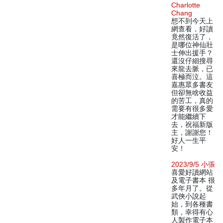
Charlotte
Chang
想不到今天上
網查看，好讀
竟然復活了，
是哪位神仙壯
士伸出援手？
還沒仔細搜尋
來龍去脈，已
喜極而泣。這
嘉惠眾多書友
但卻無啥收益
的苦工，真的
需要有很多愛
才能繼續下
去，祝福新版
主，謝謝您！
好人一生平
安！
2023/9/5 小張
喜愛好讀網站
及電子書本 很
多年月了。從
武俠小說起
始，到各種書
類，幸得有心
人製作電子本