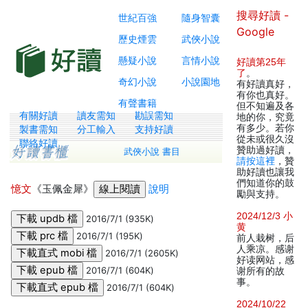
搜尋好讀 -
世紀百強
隨身智囊
Google
歷史煙雲
武俠小說
懸疑小說
言情小說
好讀第25年
了
。
奇幻小說
小說園地
有好讀真好，
有你也真好。
有聲書籍
但不知遍及各
有關好讀
讀友需知
勘誤需知
地的你，究竟
有多少。若你
製書需知
分工輸入
支持好讀
從未或很久沒
聯絡好讀
贊助過好讀，
武俠小說 書目
請按這裡
，贊
助好讀也讓我
們知道你的鼓
憶文
《玉佩金犀》
說明
勵與支持。
2024/12/3 小
2016/7/1 (935K)
黄
2016/7/1 (195K)
前人栽树，后
人乘凉。感谢
2016/7/1 (2605K)
好读网站，感
2016/7/1 (604K)
谢所有的故
事。
2016/7/1 (604K)
2024/10/22