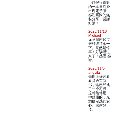
小時候很喜歡
的一本書終於
出現電子版，
感謝團隊的無
私分享，謝謝
好讀！
2023/11/18
Michael
无意间想起过
来好读怀念一
下。竟然是惊
喜！好读活过
来了！感恩 感
谢。
2023/11/5
angsila
每周上好读看
看是否有新
书，这已经成
了一个习惯。
这种陪伴是一
种舒服的，充
满确定感的安
心。感谢好
读。