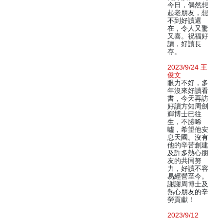
今日，偶然想
起老朋友，想
不到好讀還
在，令人又驚
又喜。祝福好
讀，好讀長
存。
2023/9/24 王
俊文
眼力不好，多
年沒來好讀看
書，今天再訪
好讀方知周劍
輝博士已往
生，不勝唏
噓，希望他安
息天國。沒有
他的辛苦創建
及許多熱心朋
友的共同努
力，好讀不容
易經營至今。
謝謝周博士及
熱心朋友的辛
勞貢獻！
2023/9/12