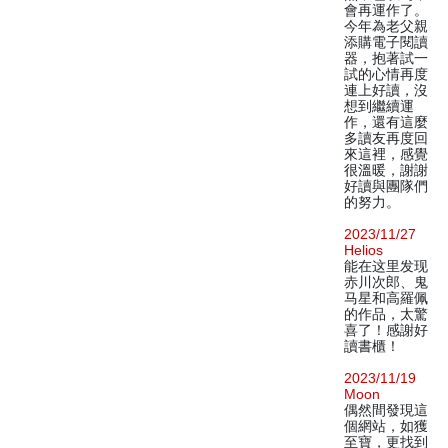
會再運作了。
今年為老父親
添購電子閱讀
器，抱著試一
試的心情再度
連上好讀，沒
想到繼續運
作，還有這麼
多讀友再度回
來這裡，感覺
很溫暖，謝謝
好讀與團隊們
的努力。
2023/11/27
Helios
能在这里发现
赤川次郎、鬼
马星和高羅佩
的作品，太驚
喜了！感謝好
讀書櫃！
2023/11/19
Moon
偶然間發現這
個網站，如獲
至寶，更找到