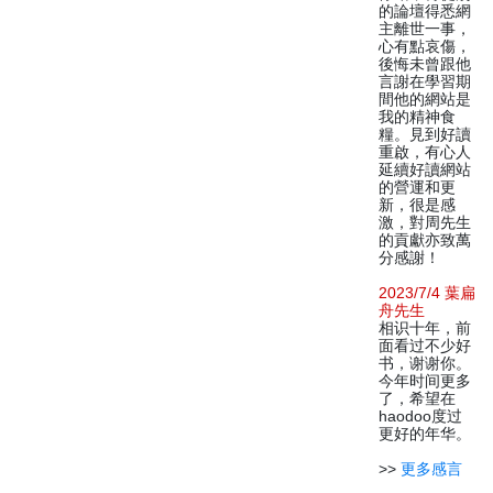
的論壇得悉網
主離世一事，
心有點哀傷，
後悔未曾跟他
言謝在學習期
間他的網站是
我的精神食
糧。見到好讀
重啟，有心人
延續好讀網站
的營運和更
新，很是感
激，對周先生
的貢獻亦致萬
分感謝！
2023/7/4 葉扁
舟先生
相识十年，前
面看过不少好
书，谢谢你。
今年时间更多
了，希望在
haodoo度过
更好的年华。
>>
更多感言