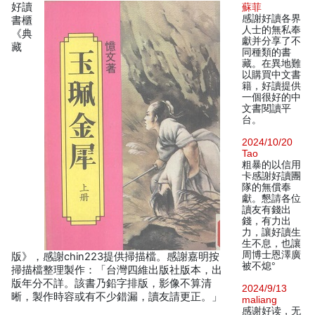
好讀
蘇菲
感謝好讀各界
書櫃
人士的無私奉
《典
獻并分享了不
藏
同種類的書
藏。在異地難
以購買中文書
籍，好讀提供
一個很好的中
文書閱讀平
台。
2024/10/20
Tao
粗暴的以信用
卡感謝好讀團
隊的無償奉
獻。懇請各位
讀友有錢出
錢，有力出
力，讓好讀生
生不息，也讓
周博士恩澤廣
版》，感謝chin223提供掃描檔。感謝嘉明按
被不熄°
掃描檔整理製作：「台灣四維出版社版本，出
版年分不詳。該書乃鉛字排版，影像不算清
2024/9/13
晰，製作時容或有不少錯漏，讀友請更正。」
maliang
感谢好读，无