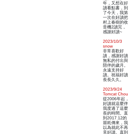
年，又想在好
讀看點書，到
了今天，我第
一次在好讀把
村上春樹的收
音機2讀完，
感謝好讀~
2023/10/3
snow
非常喜歡好
讀，感謝好讀
無私的付出與
陪伴的歲月。
永遠支持好
讀。祝福好讀
長長久久。
2023/9/24
Tomcat Chou
從2006年起，
好讀就這麼伴
我度過了這麼
長的時間。直
到2017.12的
噩耗傳來，我
以為就此不再
見好讀。直到