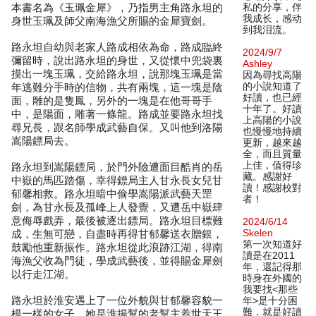
本書名為《玉珮金犀》，乃指男主角路永坦的
私的分享，伴
我成长，感动
身世玉珮及師父南海漁父所賜的金犀寶劍。
到我泪流。
路永坦自幼與老家人路成相依為命，路成臨終
2024/9/7
彌留時，說出路永坦的身世，又從懷中兜袋裏
Ashley
摸出一塊玉珮，交給路永坦，說那塊玉珮是當
因為尋找高陽
的小說知道了
年逃難分手時的信物，共有兩塊，這一塊是陰
好讀，也已經
面，雕的是隻鳳，另外的一塊是在他哥哥手
十年了。好讀
中，是陽面，雕著一條龍。路成並要路永坦找
上高陽的小說
尋兄長，跟名師學成武藝自保。又叫他到洛陽
也慢慢地持續
嵩陽鏢局去。
更新，越來越
全，而且質量
上佳，值得珍
路永坦到嵩陽鏢局，於門外險遭面目酷肖的岳
藏。感謝好
中嶽的馬匹踏傷，幸得鏢局主人甘永長女兒甘
讀！感謝校對
郁馨相救。路永坦暗中偷學嵩陽派武藝天罡
者！
劍，為甘永長及孤峰上人發覺，又遭岳中嶽肆
意侮辱戲弄，最後被逐出鏢局。路永坦目標難
2024/6/14
Skelen
成，生無可戀，自盡時再得甘郁馨送衣贈銀，
第一次知道好
鼓勵他重新振作。路永坦從此浪跡江湖，得南
讀是在2011
海漁父收為門徒，學成武藝後，並得賜金犀劍
年，還記得那
以行走江湖。
時身在外國的
我要找<那些
路永坦於淮安遇上了一位外貌與甘郁馨容貌一
年>是十分困
難，就是好讀
模一樣的女子，她是淮揚幫的老幫主蓋世天王