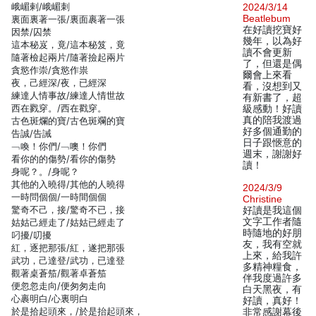
峨嵋剌/峨嵋刺
2024/3/14
Beatlebum
裏面裏著一張/裏面裹著一張
在好讀挖寶好
因禁/囚禁
幾年，以為好
這本秘岌，竟/這本秘笈，竟
讀不會更新
隨著檢起兩片/隨著撿起兩片
了，但還是偶
貪慾作崇/貪慾作祟
爾會上來看
夜，己經深/夜，已經深
看，沒想到又
練達人情事故/練達人情世故
有新書了，超
西在戮穿。/西在戳穿。
級感動！好讀
真的陪我渡過
古色斑爛的寶/古色斑斕的寶
好多個通勤的
告誠/告誡
日子跟愜意的
﹁喚！你們/﹁噢！你們
週末，謝謝好
看你的的傷勢/看你的傷勢
讀！
身呢？。/身呢？
其他的入曉得/其他的人曉得
2024/3/9
一時問個個/一時間個個
Christine
驚奇不己，接/驚奇不已，接
好讀是我這個
文字工作者隨
姑姑己經走了/姑姑已經走了
時隨地的好朋
叼擾/叨擾
友，我有空就
紅，逐把那張/紅，遂把那張
上來，給我許
武功，己達登/武功，已達登
多精神糧食，
觀著桌蒼笳/觀著卓蒼笳
伴我度過許多
便忽忽走向/便匆匆走向
白天黑夜，有
心裹明白/心裏明白
好讀，真好！
於是拾起頭來，/於是抬起頭來，
非常感謝幕後