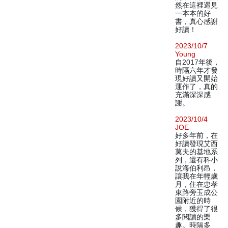
然在這裡遇見
一本本的好
書，真心感謝
好讀！
2023/10/7
Young
自2017年後，
時隔六年才發
現好讀又開始
運作了，真的
充滿深深感
謝。
2023/10/4
JOE
好多年前，在
好讀發現艾西
莫夫的基地系
列，還有科小
說海伯利昂，
讓我在年輕歲
月，住在忠孝
東路旁玉成公
園附近的時
候，獲得了很
多閱讀的樂
趣。時隔多