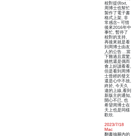
校對提供txt,
周博士也幫忙
製作了電子書
格式上架, 非
常感念~ 可惜
後來2016年中
事忙, 暫停了
校對的支持,
再後來就是看
到周博士由友
人的公告....當
下難過且震驚,
雖然還是偶而
會上好讀看看,
但是看到周博
士曾經的發文
還是心中不捨,
終於, 今天久
違的上線,看到
新版主的通知,
開心不已, 也
希望周博士在
天上也是同樣
歡欣.
2023/7/18
Mac
翻書抽屜內的