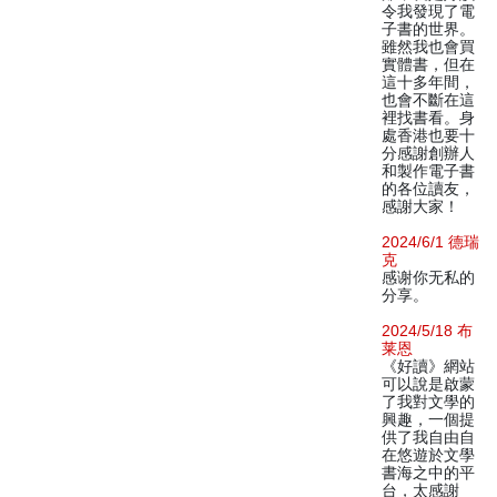
令我發現了電
子書的世界。
雖然我也會買
實體書，但在
這十多年間，
也會不斷在這
裡找書看。身
處香港也要十
分感謝創辦人
和製作電子書
的各位讀友，
感謝大家！
2024/6/1 德瑞
克
感谢你无私的
分享。
2024/5/18 布
莱恩
《好讀》網站
可以說是啟蒙
了我對文學的
興趣，一個提
供了我自由自
在悠遊於文學
書海之中的平
台，太感謝