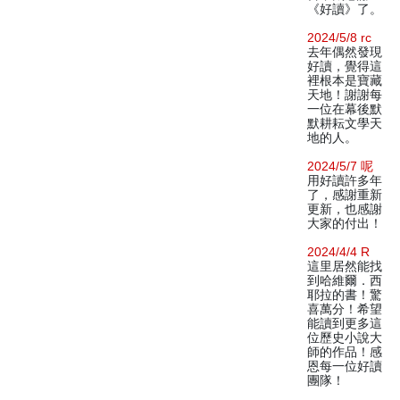
《好讀》了。
2024/5/8 rc
去年偶然發現
好讀，覺得這
裡根本是寶藏
天地！謝謝每
一位在幕後默
默耕耘文學天
地的人。
2024/5/7 呢
用好讀許多年
了，感謝重新
更新，也感謝
大家的付出！
2024/4/4 R
這里居然能找
到哈維爾．西
耶拉的書！驚
喜萬分！希望
能讀到更多這
位歷史小說大
師的作品！感
恩每一位好讀
團隊！