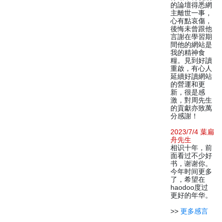
的論壇得悉網
主離世一事，
心有點哀傷，
後悔未曾跟他
言謝在學習期
間他的網站是
我的精神食
糧。見到好讀
重啟，有心人
延續好讀網站
的營運和更
新，很是感
激，對周先生
的貢獻亦致萬
分感謝！
2023/7/4 葉扁
舟先生
相识十年，前
面看过不少好
书，谢谢你。
今年时间更多
了，希望在
haodoo度过
更好的年华。
>>
更多感言