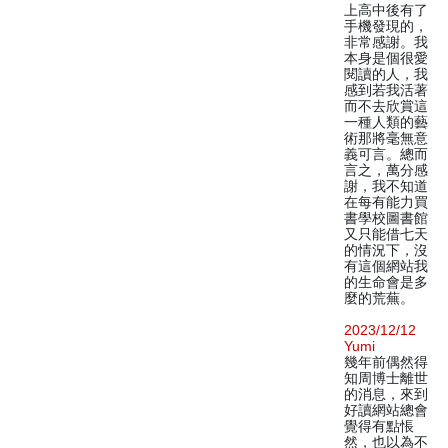
上高中後有了
手機發現的，
非常感謝。我
本身是個很愛
閱讀的人，我
感到若我活著
而不去欣賞這
一種人類的藝
術那將毫無意
義可言。總而
言之，萬分感
謝，我不知道
在每有能力買
書學校圖書館
又只能借七天
的情況下，沒
有這個網站我
的生命會是多
麼的荒蕪。
2023/12/12
Yumi
幾年前偶然得
知周博士離世
的消息，來到
好讀網站總會
覺得有點悵
然，也以為不