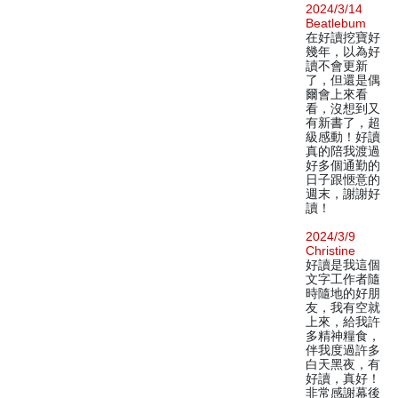
2024/3/14
Beatlebum
在好讀挖寶好
幾年，以為好
讀不會更新
了，但還是偶
爾會上來看
看，沒想到又
有新書了，超
級感動！好讀
真的陪我渡過
好多個通勤的
日子跟愜意的
週末，謝謝好
讀！
2024/3/9
Christine
好讀是我這個
文字工作者隨
時隨地的好朋
友，我有空就
上來，給我許
多精神糧食，
伴我度過許多
白天黑夜，有
好讀，真好！
非常感謝幕後