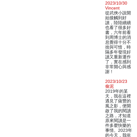
2023/10/30
Vincent
從武俠小說開
始接觸到好
讀，陸陸續續
也看了很多好
書，六年前看
到周博士的消
息覺得十分不
捨與可惜，時
隔多年發現好
讀又重新運作
了，實在感到
非常開心與感
謝！
2023/10/23
偷泥
2019年的某
天，我在這裡
遇見了薩豐的
風之影，便開
啟了我的閱讀
之路，才知道
原來閱讀是一
件多麼快樂的
事情。2023年
的今天，我依