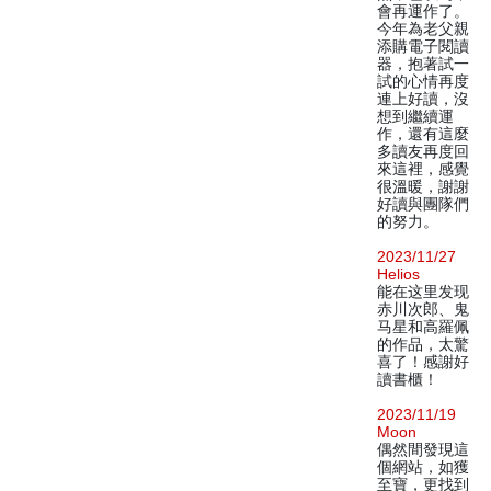
會再運作了。
今年為老父親
添購電子閱讀
器，抱著試一
試的心情再度
連上好讀，沒
想到繼續運
作，還有這麼
多讀友再度回
來這裡，感覺
很溫暖，謝謝
好讀與團隊們
的努力。
2023/11/27
Helios
能在这里发现
赤川次郎、鬼
马星和高羅佩
的作品，太驚
喜了！感謝好
讀書櫃！
2023/11/19
Moon
偶然間發現這
個網站，如獲
至寶，更找到