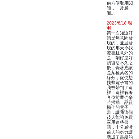
供方便取用閱
讀，非常感
謝。
2023/8/18 璐
羽
第一次知道好
讀是無意間發
現的，並且發
現的那天令我
驚喜且意外的
是—剛好是好
讀復活不久之
後，覺著應該
是某種莫名的
緣分，促使想
找些電子書的
我被帶到了這
裡。這裡有著
各位前輩們辛
苦掃描、品質
極佳的電子
書，讓我這個
後人能夠免費
享用這些書
籍，十分感激
前人的努力讓
我成了書籍的