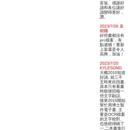
富翁。感謝好
讀和各位讓好
讀變得更好，
讚。
2023/7/26 袁
樹國
好些書都沒有
prc檔案，有
點遺憾！重新
上架還是令人
高興，加油！
2023/7/20
KYLESONG
大概2010知道
好讀, 就三不
五時來此找書,
原本只有看書
時順便回報一
些文字勘誤,
後來2015開始
幫忙周博士製
作電子書, 主
要是OCR檔案
的文字校對,
也曾經掃瞄了
一,二本書進行