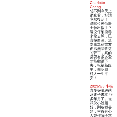
Charlotte
Chang
想不到今天上
網查看，好讀
竟然復活了，
是哪位神仙壯
士伸出援手？
還沒仔細搜尋
來龍去脈，已
喜極而泣。這
嘉惠眾多書友
但卻無啥收益
的苦工，真的
需要有很多愛
才能繼續下
去，祝福新版
主，謝謝您！
好人一生平
安！
2023/9/5 小張
喜愛好讀網站
及電子書本 很
多年月了。從
武俠小說起
始，到各種書
類，幸得有心
人製作電子本