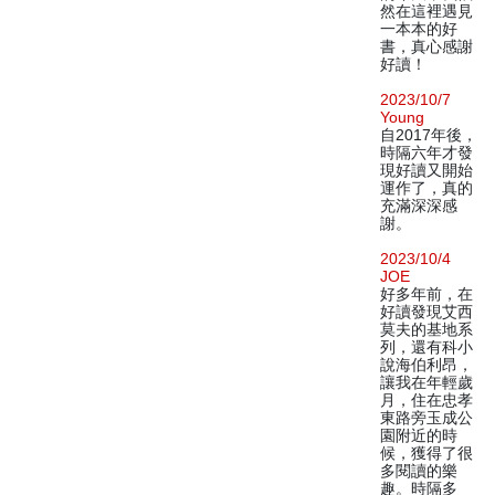
然在這裡遇見
一本本的好
書，真心感謝
好讀！
2023/10/7
Young
自2017年後，
時隔六年才發
現好讀又開始
運作了，真的
充滿深深感
謝。
2023/10/4
JOE
好多年前，在
好讀發現艾西
莫夫的基地系
列，還有科小
說海伯利昂，
讓我在年輕歲
月，住在忠孝
東路旁玉成公
園附近的時
候，獲得了很
多閱讀的樂
趣。時隔多