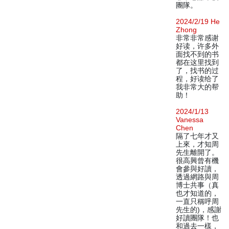
團隊。
2024/2/19 He
Zhong
非常非常感谢
好读，许多外
面找不到的书
都在这里找到
了，找书的过
程，好读给了
我非常大的帮
助！
2024/1/13
Vanessa
Chen
隔了七年才又
上來，才知周
先生離開了。
很高興曾有機
會參與好讀，
透過網路與周
博士共事（真
也才知道的，
一直只稱呼周
先生的)，感謝
好讀團隊！也
和過去一樣，