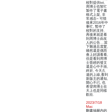
校對提供txt,
周博士也幫忙
製作了電子書
格式上架, 非
常感念~ 可惜
後來2016年中
事忙, 暫停了
校對的支持,
再後來就是看
到周博士由友
人的公告....當
下難過且震驚,
雖然還是偶而
會上好讀看看,
但是看到周博
士曾經的發文
還是心中不捨,
終於, 今天久
違的上線,看到
新版主的通知,
開心不已, 也
希望周博士在
天上也是同樣
歡欣.
2023/7/18
Mac
翻書抽屜內的