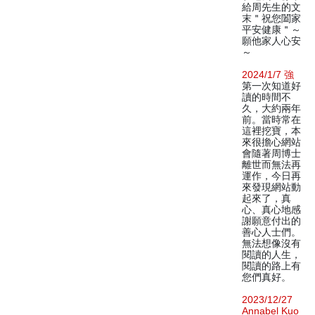
給周先生的文
末＂祝您闔家
平安健康＂～
願他家人心安
～
2024/1/7 強
第一次知道好
讀的時間不
久，大約兩年
前。當時常在
這裡挖寶，本
來很擔心網站
會隨著周博士
離世而無法再
運作，今日再
來發現網站動
起來了，真
心、真心地感
謝願意付出的
善心人士們。
無法想像沒有
閱讀的人生，
閱讀的路上有
您們真好。
2023/12/27
Annabel Kuo