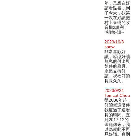
年，又想在好
讀看點書，到
了今天，我第
一次在好讀把
村上春樹的收
音機2讀完，
感謝好讀~
2023/10/3
snow
非常喜歡好
讀，感謝好讀
無私的付出與
陪伴的歲月。
永遠支持好
讀。祝福好讀
長長久久。
2023/9/24
Tomcat Chou
從2006年起，
好讀就這麼伴
我度過了這麼
長的時間。直
到2017.12的
噩耗傳來，我
以為就此不再
見好讀。直到