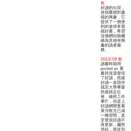
魚
好讀的出現，
使我重措對書
籍的興趣，它
提供了一個便
利的途徑來發
掘好書，希望
這個網站能繼
續為其他有興
趣的讀者服
務。
2023/7/8 歌
讀書時期用
pocket pc 看
書持資源發現
了好讀，然後
好讀一直陪伴
我至大學畢業
然後踏足社
會。雖然工作
事忙，但是上
好讀網閒逛看
黃河散文已成
一種習慣，直
至發現好讀不
再更新，繼而
停站，再從別