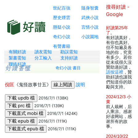
搜尋好讀 -
世紀百強
隨身智囊
Google
歷史煙雲
武俠小說
懸疑小說
言情小說
好讀第25年
了
。
奇幻小說
小說園地
有好讀真好，
有你也真好。
有聲書籍
但不知遍及各
有關好讀
讀友需知
勘誤需知
地的你，究竟
有多少。若你
製書需知
分工輸入
支持好讀
從未或很久沒
聯絡好讀
贊助過好讀，
奇幻小說 書目
請按這裡
，贊
助好讀也讓我
們知道你的鼓
倪匡
《鬼怪故事廿五》
說明
勵與支持。
2024/12/3 小
2016/7/1 (138K)
黄
2016/7/1 (139K)
前人栽树，后
人乘凉。感谢
2016/7/1 (424K)
好读网站，感
2016/7/1 (111K)
谢所有的故
事。
2016/7/1 (111K)
2024/10/22