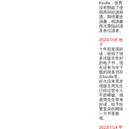
Kindle，很舊
沒有開啟了使
我再與好讀相
遇。期待重拾
讀趣，祝讀趣
再次重臨好讀
及各位讀者。
2023/7/18 池
子
十年前发现好
读，获得了很
多排版非常好
的电子书，现
在还有当年下
载的很多书存
在kindle里。
好久没来竟发
现版主周先生
已经过世令人
不胜唏嘘。感
谢周先生带来
好读，给予纷
繁复杂的网络
一方书香雅
地。
2023/7/14 甲