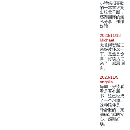
小時候很喜歡
的一本書終於
出現電子版，
感謝團隊的無
私分享，謝謝
好讀！
2023/11/18
Michael
无意间想起过
来好读怀念一
下。竟然是惊
喜！好读活过
来了！感恩 感
谢。
2023/11/5
angsila
每周上好读看
看是否有新
书，这已经成
了一个习惯。
这种陪伴是一
种舒服的，充
满确定感的安
心。感谢好
读。