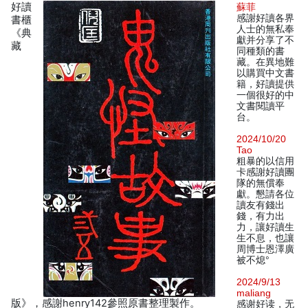
好讀
蘇菲
感謝好讀各界
書櫃
人士的無私奉
《典
獻并分享了不
藏
同種類的書
藏。在異地難
以購買中文書
籍，好讀提供
一個很好的中
文書閱讀平
台。
2024/10/20
Tao
粗暴的以信用
卡感謝好讀團
隊的無償奉
獻。懇請各位
讀友有錢出
錢，有力出
力，讓好讀生
生不息，也讓
周博士恩澤廣
被不熄°
2024/9/13
maliang
版》，感謝henry142參照原書整理製作。
感谢好读，无