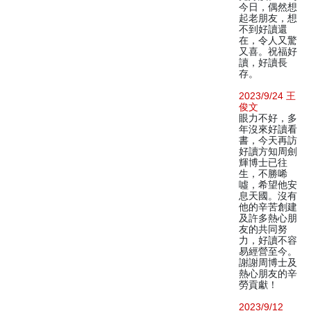
今日，偶然想
起老朋友，想
不到好讀還
在，令人又驚
又喜。祝福好
讀，好讀長
存。
2023/9/24 王
俊文
眼力不好，多
年沒來好讀看
書，今天再訪
好讀方知周劍
輝博士已往
生，不勝唏
噓，希望他安
息天國。沒有
他的辛苦創建
及許多熱心朋
友的共同努
力，好讀不容
易經營至今。
謝謝周博士及
熱心朋友的辛
勞貢獻！
2023/9/12