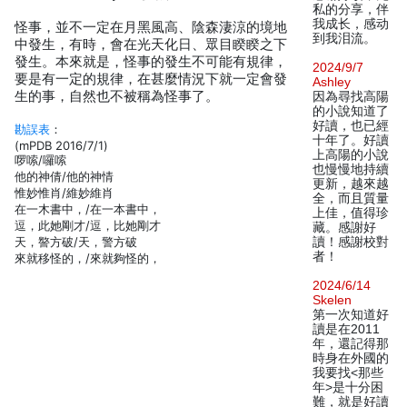
私的分享，伴
我成长，感动
怪事，並不一定在月黑風高、陰森淒涼的境地
到我泪流。
中發生，有時，會在光天化日、眾目睽睽之下
發生。本來就是，怪事的發生不可能有規律，
2024/9/7
要是有一定的規律，在甚麼情況下就一定會發
Ashley
生的事，自然也不被稱為怪事了。
因為尋找高陽
的小說知道了
好讀，也已經
勘誤表
：
十年了。好讀
(mPDB 2016/7/1)
上高陽的小說
啰嗦/囉嗦
也慢慢地持續
他的神倩/他的神情
更新，越來越
惟妙惟肖/維妙維肖
全，而且質量
在一木書中，/在一本書中，
上佳，值得珍
逗，此她剛才/逗，比她剛才
藏。感謝好
天，譥方破/天，警方破
讀！感謝校對
者！
來就移怪的，/來就夠怪的，
2024/6/14
Skelen
第一次知道好
讀是在2011
年，還記得那
時身在外國的
我要找<那些
年>是十分困
難，就是好讀