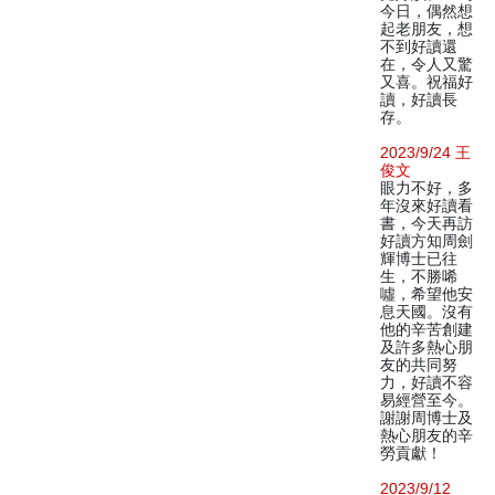
今日，偶然想
起老朋友，想
不到好讀還
在，令人又驚
又喜。祝福好
讀，好讀長
存。
2023/9/24 王
俊文
眼力不好，多
年沒來好讀看
書，今天再訪
好讀方知周劍
輝博士已往
生，不勝唏
噓，希望他安
息天國。沒有
他的辛苦創建
及許多熱心朋
友的共同努
力，好讀不容
易經營至今。
謝謝周博士及
熱心朋友的辛
勞貢獻！
2023/9/12