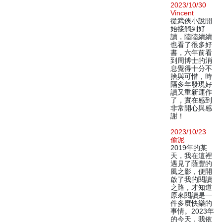
2023/10/30
Vincent
從武俠小說開
始接觸到好
讀，陸陸續續
也看了很多好
書，六年前看
到周博士的消
息覺得十分不
捨與可惜，時
隔多年發現好
讀又重新運作
了，實在感到
非常開心與感
謝！
2023/10/23
偷泥
2019年的某
天，我在這裡
遇見了薩豐的
風之影，便開
啟了我的閱讀
之路，才知道
原來閱讀是一
件多麼快樂的
事情。2023年
的今天，我依