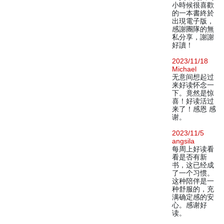
小時候很喜歡
的一本書終於
出現電子版，
感謝團隊的無
私分享，謝謝
好讀！
2023/11/18
Michael
无意间想起过
来好读怀念一
下。竟然是惊
喜！好读活过
来了！感恩 感
谢。
2023/11/5
angsila
每周上好读看
看是否有新
书，这已经成
了一个习惯。
这种陪伴是一
种舒服的，充
满确定感的安
心。感谢好
读。