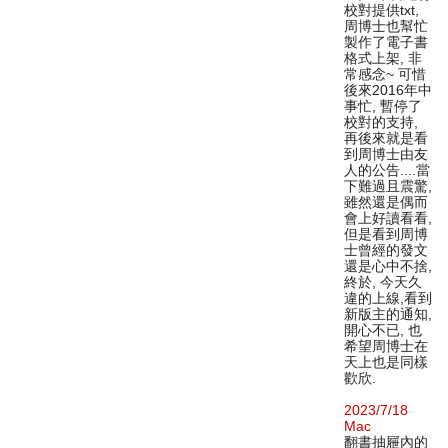
校對提供txt,
周博士也幫忙
製作了電子書
格式上架, 非
常感念~ 可惜
後來2016年中
事忙, 暫停了
校對的支持,
再後來就是看
到周博士由友
人的公告....當
下難過且震驚,
雖然還是偶而
會上好讀看看,
但是看到周博
士曾經的發文
還是心中不捨,
終於, 今天久
違的上線,看到
新版主的通知,
開心不已, 也
希望周博士在
天上也是同樣
歡欣.
2023/7/18
Mac
翻書抽屜內的