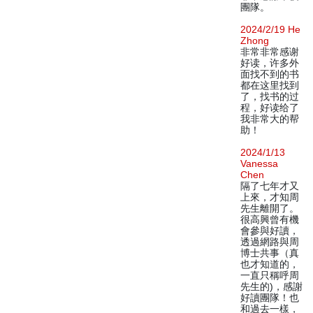
團隊。
2024/2/19 He
Zhong
非常非常感谢
好读，许多外
面找不到的书
都在这里找到
了，找书的过
程，好读给了
我非常大的帮
助！
2024/1/13
Vanessa
Chen
隔了七年才又
上來，才知周
先生離開了。
很高興曾有機
會參與好讀，
透過網路與周
博士共事（真
也才知道的，
一直只稱呼周
先生的)，感謝
好讀團隊！也
和過去一樣，