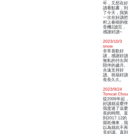
年，又想在好
讀看點書，到
了今天，我第
一次在好讀把
村上春樹的收
音機2讀完，
感謝好讀~
2023/10/3
snow
非常喜歡好
讀，感謝好讀
無私的付出與
陪伴的歲月。
永遠支持好
讀。祝福好讀
長長久久。
2023/9/24
Tomcat Chou
從2006年起，
好讀就這麼伴
我度過了這麼
長的時間。直
到2017.12的
噩耗傳來，我
以為就此不再
見好讀。直到