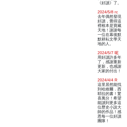
《好讀》了。
2024/5/8 rc
去年偶然發現
好讀，覺得這
裡根本是寶藏
天地！謝謝每
一位在幕後默
默耕耘文學天
地的人。
2024/5/7 呢
用好讀許多年
了，感謝重新
更新，也感謝
大家的付出！
2024/4/4 R
這里居然能找
到哈維爾．西
耶拉的書！驚
喜萬分！希望
能讀到更多這
位歷史小說大
師的作品！感
恩每一位好讀
團隊！