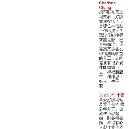
Charlotte
Chang
想不到今天上
網查看，好讀
竟然復活了，
是哪位神仙壯
士伸出援手？
還沒仔細搜尋
來龍去脈，已
喜極而泣。這
嘉惠眾多書友
但卻無啥收益
的苦工，真的
需要有很多愛
才能繼續下
去，祝福新版
主，謝謝您！
好人一生平
安！
2023/9/5 小張
喜愛好讀網站
及電子書本 很
多年月了。從
武俠小說起
始，到各種書
類，幸得有心
人製作電子本