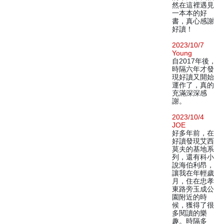
然在這裡遇見
一本本的好
書，真心感謝
好讀！
2023/10/7
Young
自2017年後，
時隔六年才發
現好讀又開始
運作了，真的
充滿深深感
謝。
2023/10/4
JOE
好多年前，在
好讀發現艾西
莫夫的基地系
列，還有科小
說海伯利昂，
讓我在年輕歲
月，住在忠孝
東路旁玉成公
園附近的時
候，獲得了很
多閱讀的樂
趣。時隔多