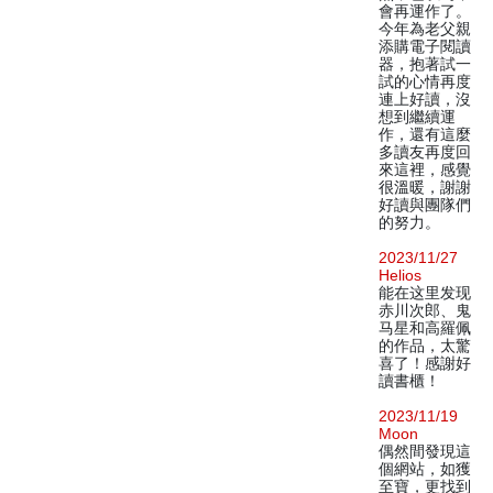
會再運作了。
今年為老父親
添購電子閱讀
器，抱著試一
試的心情再度
連上好讀，沒
想到繼續運
作，還有這麼
多讀友再度回
來這裡，感覺
很溫暖，謝謝
好讀與團隊們
的努力。
2023/11/27
Helios
能在这里发现
赤川次郎、鬼
马星和高羅佩
的作品，太驚
喜了！感謝好
讀書櫃！
2023/11/19
Moon
偶然間發現這
個網站，如獲
至寶，更找到