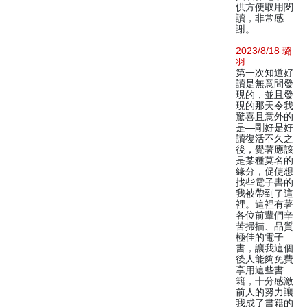
供方便取用閱
讀，非常感
謝。
2023/8/18 璐
羽
第一次知道好
讀是無意間發
現的，並且發
現的那天令我
驚喜且意外的
是—剛好是好
讀復活不久之
後，覺著應該
是某種莫名的
緣分，促使想
找些電子書的
我被帶到了這
裡。這裡有著
各位前輩們辛
苦掃描、品質
極佳的電子
書，讓我這個
後人能夠免費
享用這些書
籍，十分感激
前人的努力讓
我成了書籍的