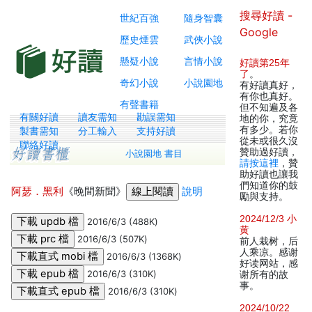
搜尋好讀 -
世紀百強
隨身智囊
Google
歷史煙雲
武俠小說
懸疑小說
言情小說
好讀第25年
了
。
奇幻小說
小說園地
有好讀真好，
有你也真好。
有聲書籍
但不知遍及各
有關好讀
讀友需知
勘誤需知
地的你，究竟
有多少。若你
製書需知
分工輸入
支持好讀
從未或很久沒
聯絡好讀
贊助過好讀，
小說園地 書目
請按這裡
，贊
助好讀也讓我
們知道你的鼓
阿瑟．黑利
《晚間新聞》
說明
勵與支持。
2024/12/3 小
2016/6/3 (488K)
黄
2016/6/3 (507K)
前人栽树，后
人乘凉。感谢
2016/6/3 (1368K)
好读网站，感
2016/6/3 (310K)
谢所有的故
事。
2016/6/3 (310K)
2024/10/22