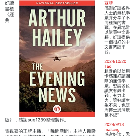
好讀
蘇菲
感謝好讀各界
書櫃
人士的無私奉
《經
獻并分享了不
典
同種類的書
藏。在異地難
以購買中文書
籍，好讀提供
一個很好的中
文書閱讀平
台。
2024/10/20
Tao
粗暴的以信用
卡感謝好讀團
隊的無償奉
獻。懇請各位
讀友有錢出
錢，有力出
力，讓好讀生
生不息，也讓
周博士恩澤廣
被不熄°
版》，感謝sue1289整理製作。
2024/9/13
maliang
電視臺的王牌主播、「晚間新聞」主持人斯隆
感谢好读，无