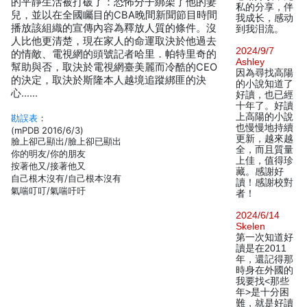
的平靜生活被打破了：恐怖分子綁架了他的妻
私的分享，伴
兒，並以在全國矚目的CBA晚間新聞節目時間
我成长，感动
播放該組織的宣傳內容為釋放人質的條件。沒
到我泪流。
人比他更清楚，現在家人的命運取決於他過去
2024/9/7
的情敵、電視網的頭號記者哈里．帕特里奇的
Ashley
幫助與否，取決於電視網臺美麗而冷酷的CEO
因為尋找高陽
的決定，取決於斯隆本人越境追蹤綁匪的決
的小說知道了
心……
好讀，也已經
十年了。好讀
上高陽的小說
勘誤表
：
也慢慢地持續
(mPDB 2016/6/3)
更新，越來越
臉上卻己顯出/臉上卻已顯出
全，而且質量
你的明友/你的朋友
上佳，值得珍
按著他又/接著他又
藏。感謝好
自己根木沒有/自己根本沒有
讀！感謝校對
氣喘叮叮/氣喘吁吁
者！
2024/6/14
Skelen
第一次知道好
讀是在2011
年，還記得那
時身在外國的
我要找<那些
年>是十分困
難，就是好讀