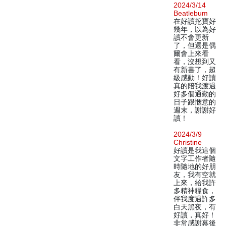
2024/3/14
Beatlebum
在好讀挖寶好
幾年，以為好
讀不會更新
了，但還是偶
爾會上來看
看，沒想到又
有新書了，超
級感動！好讀
真的陪我渡過
好多個通勤的
日子跟愜意的
週末，謝謝好
讀！
2024/3/9
Christine
好讀是我這個
文字工作者隨
時隨地的好朋
友，我有空就
上來，給我許
多精神糧食，
伴我度過許多
白天黑夜，有
好讀，真好！
非常感謝幕後