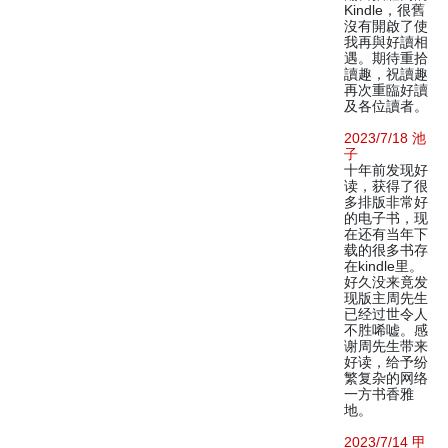
Kindle，很舊
沒有開啟了使
我再與好讀相
遇。期待重拾
讀趣，祝讀趣
再次重臨好讀
及各位讀者。
2023/7/18 池
子
十年前发现好
读，获得了很
多排版非常好
的电子书，现
在还有当年下
载的很多书存
在kindle里。
好久没来竟发
现版主周先生
已经过世令人
不胜唏嘘。感
谢周先生带来
好读，给予纷
繁复杂的网络
一方书香雅
地。
2023/7/14 甲