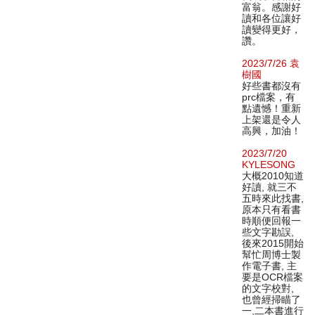
富翁。感謝好
讀和各位讓好
讀變得更好，
讚。
2023/7/26 袁
樹國
好些書都沒有
prc檔案，有
點遺憾！重新
上架還是令人
高興，加油！
2023/7/20
KYLESONG
大概2010知道
好讀, 就三不
五時來此找書,
原本只有看書
時順便回報一
些文字勘誤,
後來2015開始
幫忙周博士製
作電子書, 主
要是OCR檔案
的文字校對,
也曾經掃瞄了
一,二本書進行