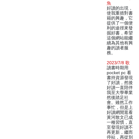
魚
好讀的出現，
使我重措對書
籍的興趣，它
提供了一個便
利的途徑來發
掘好書，希望
這個網站能繼
續為其他有興
趣的讀者服
務。
2023/7/8 歌
讀書時期用
pocket pc 看
書持資源發現
了好讀，然後
好讀一直陪伴
我至大學畢業
然後踏足社
會。雖然工作
事忙，但是上
好讀網閒逛看
黃河散文已成
一種習慣，直
至發現好讀不
再更新，繼而
停站，再從別