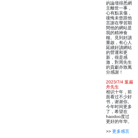
的論壇得悉網
主離世一事，
心有點哀傷，
後悔未曾跟他
言謝在學習期
間他的網站是
我的精神食
糧。見到好讀
重啟，有心人
延續好讀網站
的營運和更
新，很是感
激，對周先生
的貢獻亦致萬
分感謝！
2023/7/4 葉扁
舟先生
相识十年，前
面看过不少好
书，谢谢你。
今年时间更多
了，希望在
haodoo度过
更好的年华。
>>
更多感言