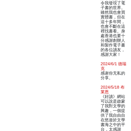
令我發現了電
子書的世界。
雖然我也會買
實體書，但在
這十多年間，
也會不斷在這
裡找書看。身
處香港也要十
分感謝創辦人
和製作電子書
的各位讀友，
感謝大家！
2024/6/1 德瑞
克
感谢你无私的
分享。
2024/5/18 布
莱恩
《好讀》網站
可以說是啟蒙
了我對文學的
興趣，一個提
供了我自由自
在悠遊於文學
書海之中的平
台，太感謝