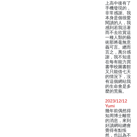
上高中後有了
手機發現的，
非常感謝。我
本身是個很愛
閱讀的人，我
感到若我活著
而不去欣賞這
一種人類的藝
術那將毫無意
義可言。總而
言之，萬分感
謝，我不知道
在每有能力買
書學校圖書館
又只能借七天
的情況下，沒
有這個網站我
的生命會是多
麼的荒蕪。
2023/12/12
Yumi
幾年前偶然得
知周博士離世
的消息，來到
好讀網站總會
覺得有點悵
然，也以為不