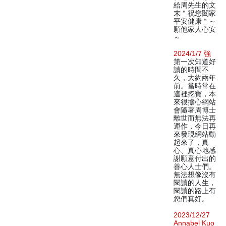
給周先生的文
末＂祝您闔家
平安健康＂～
願他家人心安
～
2024/1/7 強
第一次知道好
讀的時間不
久，大約兩年
前。當時常在
這裡挖寶，本
來很擔心網站
會隨著周博士
離世而無法再
運作，今日再
來發現網站動
起來了，真
心、真心地感
謝願意付出的
善心人士們。
無法想像沒有
閱讀的人生，
閱讀的路上有
您們真好。
2023/12/27
Annabel Kuo