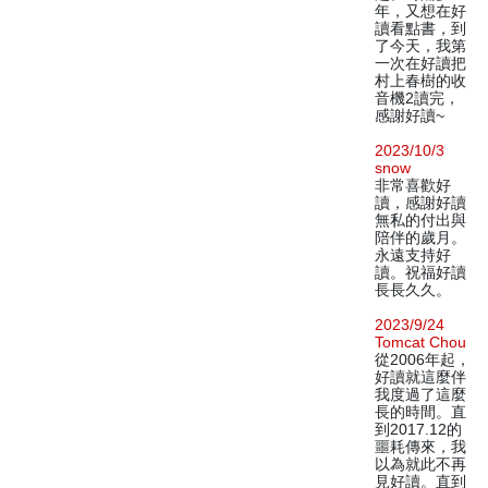
年，又想在好
讀看點書，到
了今天，我第
一次在好讀把
村上春樹的收
音機2讀完，
感謝好讀~
2023/10/3
snow
非常喜歡好
讀，感謝好讀
無私的付出與
陪伴的歲月。
永遠支持好
讀。祝福好讀
長長久久。
2023/9/24
Tomcat Chou
從2006年起，
好讀就這麼伴
我度過了這麼
長的時間。直
到2017.12的
噩耗傳來，我
以為就此不再
見好讀。直到