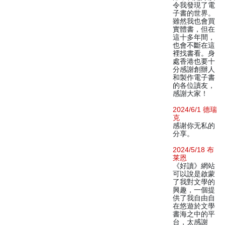
令我發現了電
子書的世界。
雖然我也會買
實體書，但在
這十多年間，
也會不斷在這
裡找書看。身
處香港也要十
分感謝創辦人
和製作電子書
的各位讀友，
感謝大家！
2024/6/1 德瑞
克
感谢你无私的
分享。
2024/5/18 布
莱恩
《好讀》網站
可以說是啟蒙
了我對文學的
興趣，一個提
供了我自由自
在悠遊於文學
書海之中的平
台，太感謝