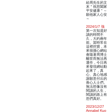
給周先生的文
末＂祝您闔家
平安健康＂～
願他家人心安
～
2024/1/7 強
第一次知道好
讀的時間不
久，大約兩年
前。當時常在
這裡挖寶，本
來很擔心網站
會隨著周博士
離世而無法再
運作，今日再
來發現網站動
起來了，真
心、真心地感
謝願意付出的
善心人士們。
無法想像沒有
閱讀的人生，
閱讀的路上有
您們真好。
2023/12/27
Annabel Kuo