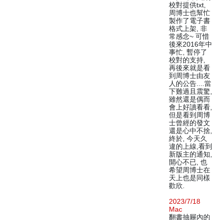
校對提供txt,
周博士也幫忙
製作了電子書
格式上架, 非
常感念~ 可惜
後來2016年中
事忙, 暫停了
校對的支持,
再後來就是看
到周博士由友
人的公告....當
下難過且震驚,
雖然還是偶而
會上好讀看看,
但是看到周博
士曾經的發文
還是心中不捨,
終於, 今天久
違的上線,看到
新版主的通知,
開心不已, 也
希望周博士在
天上也是同樣
歡欣.
2023/7/18
Mac
翻書抽屜內的