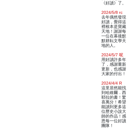
《好讀》了。
2024/5/8 rc
去年偶然發現
好讀，覺得這
裡根本是寶藏
天地！謝謝每
一位在幕後默
默耕耘文學天
地的人。
2024/5/7 呢
用好讀許多年
了，感謝重新
更新，也感謝
大家的付出！
2024/4/4 R
這里居然能找
到哈維爾．西
耶拉的書！驚
喜萬分！希望
能讀到更多這
位歷史小說大
師的作品！感
恩每一位好讀
團隊！