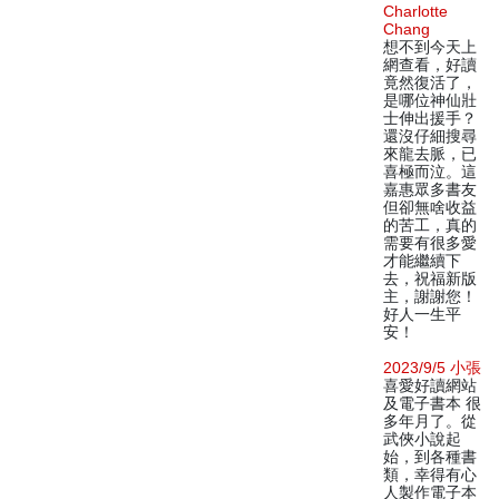
Charlotte
Chang
想不到今天上
網查看，好讀
竟然復活了，
是哪位神仙壯
士伸出援手？
還沒仔細搜尋
來龍去脈，已
喜極而泣。這
嘉惠眾多書友
但卻無啥收益
的苦工，真的
需要有很多愛
才能繼續下
去，祝福新版
主，謝謝您！
好人一生平
安！
2023/9/5 小張
喜愛好讀網站
及電子書本 很
多年月了。從
武俠小說起
始，到各種書
類，幸得有心
人製作電子本