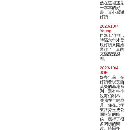
然在這裡遇見
一本本的好
書，真心感謝
好讀！
2023/10/7
Young
自2017年後，
時隔六年才發
現好讀又開始
運作了，真的
充滿深深感
謝。
2023/10/4
JOE
好多年前，在
好讀發現艾西
莫夫的基地系
列，還有科小
說海伯利昂，
讓我在年輕歲
月，住在忠孝
東路旁玉成公
園附近的時
候，獲得了很
多閱讀的樂
趣。時隔多