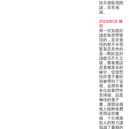
供方便取用閱
讀，非常感
謝。
2023/8/18 璐
羽
第一次知道好
讀是無意間發
現的，並且發
現的那天令我
驚喜且意外的
是—剛好是好
讀復活不久之
後，覺著應該
是某種莫名的
緣分，促使想
找些電子書的
我被帶到了這
裡。這裡有著
各位前輩們辛
苦掃描、品質
極佳的電子
書，讓我這個
後人能夠免費
享用這些書
籍，十分感激
前人的努力讓
我成了書籍的