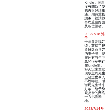
Kindle，很舊
沒有開啟了使
我再與好讀相
遇。期待重拾
讀趣，祝讀趣
再次重臨好讀
及各位讀者。
2023/7/18 池
子
十年前发现好
读，获得了很
多排版非常好
的电子书，现
在还有当年下
载的很多书存
在kindle里。
好久没来竟发
现版主周先生
已经过世令人
不胜唏嘘。感
谢周先生带来
好读，给予纷
繁复杂的网络
一方书香雅
地。
2023/7/14 甲