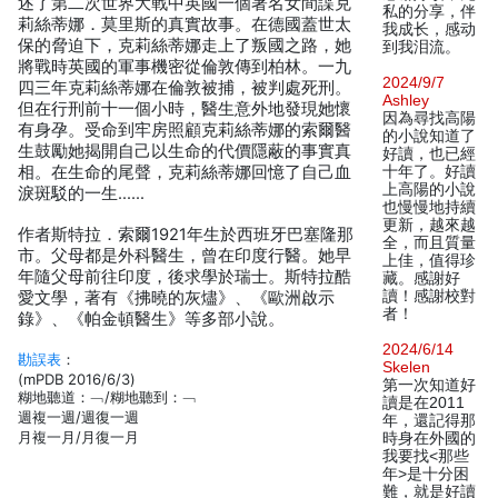
述了第二次世界大戰中英國一個著名女間諜克
私的分享，伴
莉絲蒂娜．莫里斯的真實故事。在德國蓋世太
我成长，感动
保的脅迫下，克莉絲蒂娜走上了叛國之路，她
到我泪流。
將戰時英國的軍事機密從倫敦傳到柏林。一九
2024/9/7
四三年克莉絲蒂娜在倫敦被捕，被判處死刑。
Ashley
但在行刑前十一個小時，醫生意外地發現她懷
因為尋找高陽
有身孕。受命到牢房照顧克莉絲蒂娜的索爾醫
的小說知道了
生鼓勵她揭開自己以生命的代價隱蔽的事實真
好讀，也已經
相。在生命的尾聲，克莉絲蒂娜回憶了自己血
十年了。好讀
上高陽的小說
淚斑駁的一生……
也慢慢地持續
更新，越來越
作者斯特拉．索爾1921年生於西班牙巴塞隆那
全，而且質量
市。父母都是外科醫生，曾在印度行醫。她早
上佳，值得珍
年隨父母前往印度，後求學於瑞士。斯特拉酷
藏。感謝好
讀！感謝校對
愛文學，著有《拂曉的灰燼》、《歐洲啟示
者！
錄》、《帕金頓醫生》等多部小說。
2024/6/14
勘誤表
：
Skelen
(mPDB 2016/6/3)
第一次知道好
糊地聽道：﹁/糊地聽到：﹁
讀是在2011
週複一週/週復一週
年，還記得那
月複一月/月復一月
時身在外國的
我要找<那些
年>是十分困
難，就是好讀