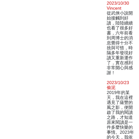
2023/10/30
Vincent
從武俠小說開
始接觸到好
讀，陸陸續續
也看了很多好
書，六年前看
到周博士的消
息覺得十分不
捨與可惜，時
隔多年發現好
讀又重新運作
了，實在感到
非常開心與感
謝！
2023/10/23
偷泥
2019年的某
天，我在這裡
遇見了薩豐的
風之影，便開
啟了我的閱讀
之路，才知道
原來閱讀是一
件多麼快樂的
事情。2023年
的今天，我依