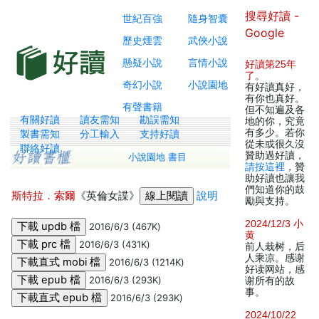
搜尋好讀 -
世紀百強
隨身智囊
Google
歷史煙雲
武俠小說
懸疑小說
言情小說
好讀第25年
了
。
奇幻小說
小說園地
有好讀真好，
有你也真好。
有聲書籍
但不知遍及各
有關好讀
讀友需知
勘誤需知
地的你，究竟
有多少。若你
製書需知
分工輸入
支持好讀
從未或很久沒
聯絡好讀
贊助過好讀，
小說園地 書目
請按這裡
，贊
助好讀也讓我
們知道你的鼓
斯特拉．索爾
《英倫女諜》
說明
勵與支持。
2024/12/3 小
2016/6/3 (467K)
黄
2016/6/3 (431K)
前人栽树，后
人乘凉。感谢
2016/6/3 (1214K)
好读网站，感
2016/6/3 (293K)
谢所有的故
事。
2016/6/3 (293K)
2024/10/22