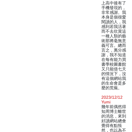
上高中後有了
手機發現的，
非常感謝。我
本身是個很愛
閱讀的人，我
感到若我活著
而不去欣賞這
一種人類的藝
術那將毫無意
義可言。總而
言之，萬分感
謝，我不知道
在每有能力買
書學校圖書館
又只能借七天
的情況下，沒
有這個網站我
的生命會是多
麼的荒蕪。
2023/12/12
Yumi
幾年前偶然得
知周博士離世
的消息，來到
好讀網站總會
覺得有點悵
然，也以為不