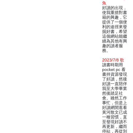
魚
好讀的出現，
使我重措對書
籍的興趣，它
提供了一個便
利的途徑來發
掘好書，希望
這個網站能繼
續為其他有興
趣的讀者服
務。
2023/7/8 歌
讀書時期用
pocket pc 看
書持資源發現
了好讀，然後
好讀一直陪伴
我至大學畢業
然後踏足社
會。雖然工作
事忙，但是上
好讀網閒逛看
黃河散文已成
一種習慣，直
至發現好讀不
再更新，繼而
停站，再從別