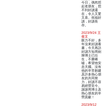
今日，偶然想
起老朋友，想
不到好讀還
在，令人又驚
又喜。祝福好
讀，好讀長
存。
2023/9/24 王
俊文
眼力不好，多
年沒來好讀看
書，今天再訪
好讀方知周劍
輝博士已往
生，不勝唏
噓，希望他安
息天國。沒有
他的辛苦創建
及許多熱心朋
友的共同努
力，好讀不容
易經營至今。
謝謝周博士及
熱心朋友的辛
勞貢獻！
2023/9/12