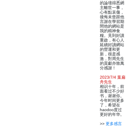
的論壇得悉網
主離世一事，
心有點哀傷，
後悔未曾跟他
言謝在學習期
間他的網站是
我的精神食
糧。見到好讀
重啟，有心人
延續好讀網站
的營運和更
新，很是感
激，對周先生
的貢獻亦致萬
分感謝！
2023/7/4 葉扁
舟先生
相识十年，前
面看过不少好
书，谢谢你。
今年时间更多
了，希望在
haodoo度过
更好的年华。
>>
更多感言