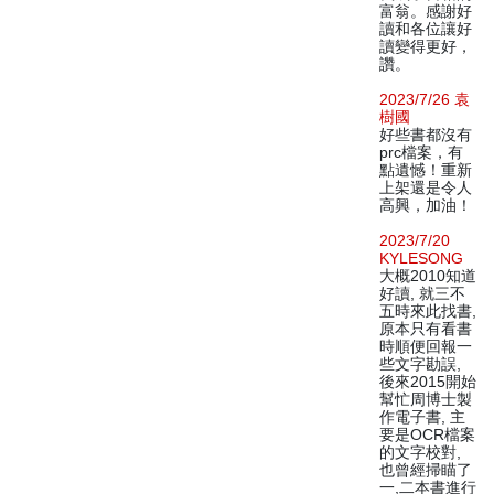
富翁。感謝好
讀和各位讓好
讀變得更好，
讚。
2023/7/26 袁
樹國
好些書都沒有
prc檔案，有
點遺憾！重新
上架還是令人
高興，加油！
2023/7/20
KYLESONG
大概2010知道
好讀, 就三不
五時來此找書,
原本只有看書
時順便回報一
些文字勘誤,
後來2015開始
幫忙周博士製
作電子書, 主
要是OCR檔案
的文字校對,
也曾經掃瞄了
一,二本書進行