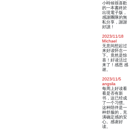
小時候很喜歡
的一本書終於
出現電子版，
感謝團隊的無
私分享，謝謝
好讀！
2023/11/18
Michael
无意间想起过
来好读怀念一
下。竟然是惊
喜！好读活过
来了！感恩 感
谢。
2023/11/5
angsila
每周上好读看
看是否有新
书，这已经成
了一个习惯。
这种陪伴是一
种舒服的，充
满确定感的安
心。感谢好
读。