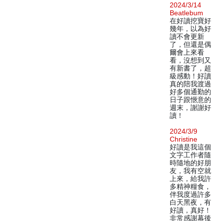
2024/3/14
Beatlebum
在好讀挖寶好
幾年，以為好
讀不會更新
了，但還是偶
爾會上來看
看，沒想到又
有新書了，超
級感動！好讀
真的陪我渡過
好多個通勤的
日子跟愜意的
週末，謝謝好
讀！
2024/3/9
Christine
好讀是我這個
文字工作者隨
時隨地的好朋
友，我有空就
上來，給我許
多精神糧食，
伴我度過許多
白天黑夜，有
好讀，真好！
非常感謝幕後