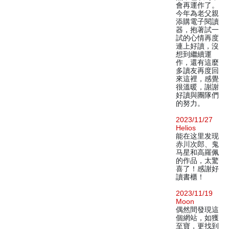
會再運作了。
今年為老父親
添購電子閱讀
器，抱著試一
試的心情再度
連上好讀，沒
想到繼續運
作，還有這麼
多讀友再度回
來這裡，感覺
很溫暖，謝謝
好讀與團隊們
的努力。
2023/11/27
Helios
能在这里发现
赤川次郎、鬼
马星和高羅佩
的作品，太驚
喜了！感謝好
讀書櫃！
2023/11/19
Moon
偶然間發現這
個網站，如獲
至寶，更找到