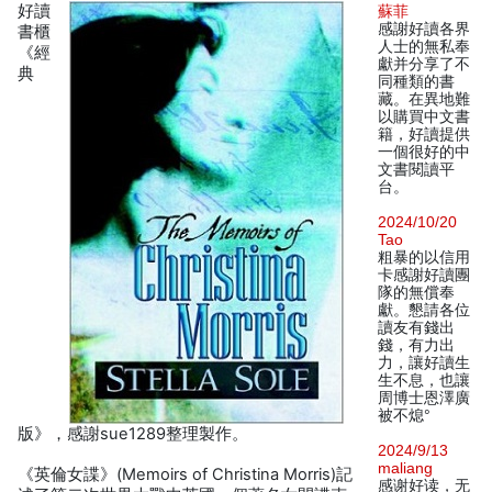
好讀
蘇菲
感謝好讀各界
書櫃
人士的無私奉
《經
獻并分享了不
典
同種類的書
藏。在異地難
以購買中文書
籍，好讀提供
一個很好的中
文書閱讀平
台。
2024/10/20
Tao
粗暴的以信用
卡感謝好讀團
隊的無償奉
獻。懇請各位
讀友有錢出
錢，有力出
力，讓好讀生
生不息，也讓
周博士恩澤廣
被不熄°
版》，感謝sue1289整理製作。
2024/9/13
maliang
《英倫女諜》(Memoirs of Christina Morris)記
感谢好读，无