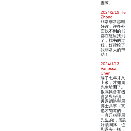
團隊。
2024/2/19 He
Zhong
非常非常感谢
好读，许多外
面找不到的书
都在这里找到
了，找书的过
程，好读给了
我非常大的帮
助！
2024/1/13
Vanessa
Chen
隔了七年才又
上來，才知周
先生離開了。
很高興曾有機
會參與好讀，
透過網路與周
博士共事（真
也才知道的，
一直只稱呼周
先生的)，感謝
好讀團隊！也
和過去一樣，