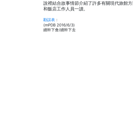
說裡結合故事情節介紹了許多有關現代旅館方
和飯店工作人員一讀。
勘誤表
：
(mPDB 2016/6/3)
續幹下會/續幹下去