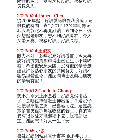
陪伴的歲月。永遠支持好讀。祝福好讀
長長久久。
2023/9/24 Tomcat Chou
從2006年起，好讀就這麼伴我度過了這
麼長的時間。直到2017.12的噩耗傳來，
我以為就此不再見好讀。直到今日，偶
然想起老朋友，想不到好讀還在，令人
又驚又喜。祝福好讀，好讀長存。
2023/9/24 王俊文
眼力不好，多年沒來好讀看書，今天再
訪好讀方知周劍輝博士已往生，不勝唏
噓，希望他安息天國。沒有他的辛苦創
建及許多熱心朋友的共同努力，好讀不
容易經營至今。謝謝周博士及熱心朋友
的辛勞貢獻！
2023/9/12 Charlotte Chang
想不到今天上網查看，好讀竟然復活
了，是哪位神仙壯士伸出援手？還沒仔
細搜尋來龍去脈，已喜極而泣。這嘉惠
眾多書友但卻無啥收益的苦工，真的需
要有很多愛才能繼續下去，祝福新版
主，謝謝您！好人一生平安！
2023/9/5 小張
喜愛好讀網站及電子書本 很多年月了。