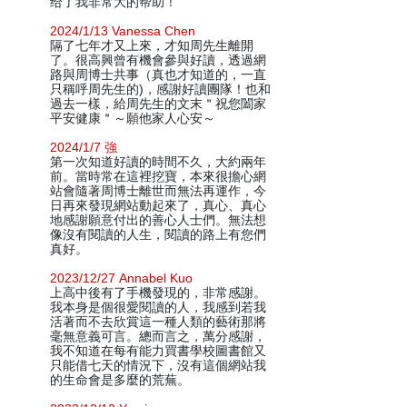
给了我非常大的帮助！
2024/1/13 Vanessa Chen
隔了七年才又上來，才知周先生離開
了。很高興曾有機會參與好讀，透過網
路與周博士共事（真也才知道的，一直
只稱呼周先生的)，感謝好讀團隊！也和
過去一樣，給周先生的文末＂祝您闔家
平安健康＂～願他家人心安～
2024/1/7 強
第一次知道好讀的時間不久，大約兩年
前。當時常在這裡挖寶，本來很擔心網
站會隨著周博士離世而無法再運作，今
日再來發現網站動起來了，真心、真心
地感謝願意付出的善心人士們。無法想
像沒有閱讀的人生，閱讀的路上有您們
真好。
2023/12/27 Annabel Kuo
上高中後有了手機發現的，非常感謝。
我本身是個很愛閱讀的人，我感到若我
活著而不去欣賞這一種人類的藝術那將
毫無意義可言。總而言之，萬分感謝，
我不知道在每有能力買書學校圖書館又
只能借七天的情況下，沒有這個網站我
的生命會是多麼的荒蕪。