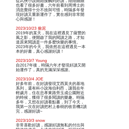
從武俠小說開始接觸到好讀，陸陸續續
也看了很多好書，六年前看到周博士的
消息覺得十分不捨與可惜，時隔多年發
現好讀又重新運作了，實在感到非常開
心與感謝！
2023/10/23 偷泥
2019年的某天，我在這裡遇見了薩豐的
風之影，便開啟了我的閱讀之路，才知
道原來閱讀是一件多麼快樂的事情。
2023年的今天，我依然在這裡遇見一本
本的好書，真心感謝好讀！
2023/10/7 Young
自2017年後，時隔六年才發現好讀又開
始運作了，真的充滿深深感謝。
2023/10/4 JOE
好多年前，在好讀發現艾西莫夫的基地
系列，還有科小說海伯利昂，讓我在年
輕歲月，住在忠孝東路旁玉成公園附近
的時候，獲得了很多閱讀的樂趣。時隔
多年，又想在好讀看點書，到了今天，
我第一次在好讀把村上春樹的收音機2讀
完，感謝好讀~
2023/10/3 snow
非常喜歡好讀，感謝好讀無私的付出與