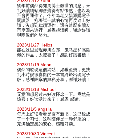
2023/12/12 Yumi
幾年前偶然得知周博士離世的消息，來
到好讀網站總會覺得有點悵然，也以為
不會再運作了。今年為老父親添購電子
閱讀器，抱著試一試的心情再度連上好
讀，沒想到繼續運作，還有這麼多讀友
再度回來這裡，感覺很溫暖，謝謝好讀
與團隊們的努力。
2023/11/27 Helios
能在这里发现赤川次郎、鬼马星和高羅
佩的作品，太驚喜了！感謝好讀書櫃！
2023/11/19 Moon
偶然間發現這個網站，如獲至寶，更找
到小時候很喜歡的一本書終於出現電子
版，感謝團隊的無私分享，謝謝好讀！
2023/11/18 Michael
无意间想起过来好读怀念一下。竟然是
惊喜！好读活过来了！感恩 感谢。
2023/11/5 angsila
每周上好读看看是否有新书，这已经成
了一个习惯。这种陪伴是一种舒服的，
充满确定感的安心。感谢好读。
2023/10/30 Vincent