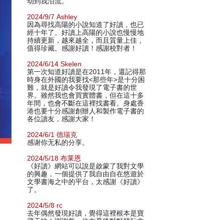
动到我泪流。
2024/9/7 Ashley
因為尋找高陽的小說知道了好讀，也已
經十年了。好讀上高陽的小說也慢慢地
持續更新，越來越全，而且質量上佳，
值得珍藏。感謝好讀！感謝校對者！
2024/6/14 Skelen
第一次知道好讀是在2011年，還記得那
時身在外國的我要找<那些年>是十分困
難，就是好讀令我發現了電子書的世
界。雖然我也會買實體書，但在這十多
年間，也會不斷在這裡找書看。身處香
港也要十分感謝創辦人和製作電子書的
各位讀友，感謝大家！
2024/6/1 德瑞克
感谢你无私的分享。
2024/5/18 布莱恩
《好讀》網站可以說是啟蒙了我對文學
的興趣，一個提供了我自由自在悠遊於
文學書海之中的平台，太感謝《好讀》
了。
2024/5/8 rc
去年偶然發現好讀，覺得這裡根本是寶