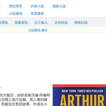
囊
歷史煙雲
武俠小說
懸疑小說
說
小說園地
有聲書籍
誤需知
製書需知
分工輸入
支持好讀
聯絡好讀
小說園地 書目
作。
的大飯店，由於老板沃倫.特倫特
飯店職工貪汙盜竊、黑人遭到種
，而被迫出售的故事。作者在小