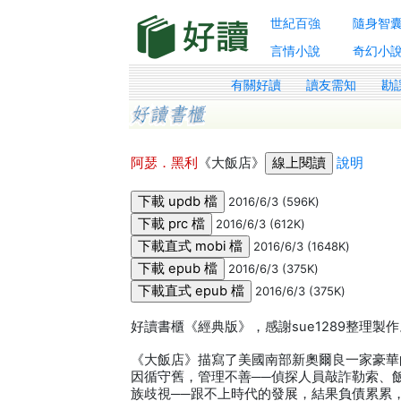
世紀百強
隨身智
言情小說
奇幻小
有關好讀
讀友需知
勘
阿瑟．黑利
《大飯店》
說明
2016/6/3 (596K)
2016/6/3 (612K)
2016/6/3 (1648K)
2016/6/3 (375K)
2016/6/3 (375K)
好讀書櫃《經典版》，感謝sue1289整理製
《大飯店》描寫了美國南部新奧爾良一家豪華
因循守舊，管理不善──偵探人員敲詐勒索、
族歧視──跟不上時代的發展，結果負債累累