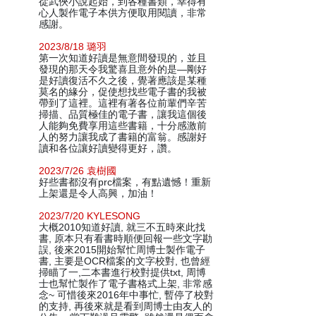
從武俠小說起始，到各種書類，幸得有
心人製作電子本供方便取用閱讀，非常
感謝。
2023/8/18 璐羽
第一次知道好讀是無意間發現的，並且
發現的那天令我驚喜且意外的是—剛好
是好讀復活不久之後，覺著應該是某種
莫名的緣分，促使想找些電子書的我被
帶到了這裡。這裡有著各位前輩們辛苦
掃描、品質極佳的電子書，讓我這個後
人能夠免費享用這些書籍，十分感激前
人的努力讓我成了書籍的富翁。感謝好
讀和各位讓好讀變得更好，讚。
2023/7/26 袁樹國
好些書都沒有prc檔案，有點遺憾！重新
上架還是令人高興，加油！
2023/7/20 KYLESONG
大概2010知道好讀, 就三不五時來此找
書, 原本只有看書時順便回報一些文字勘
誤, 後來2015開始幫忙周博士製作電子
書, 主要是OCR檔案的文字校對, 也曾經
掃瞄了一,二本書進行校對提供txt, 周博
士也幫忙製作了電子書格式上架, 非常感
念~ 可惜後來2016年中事忙, 暫停了校對
的支持, 再後來就是看到周博士由友人的