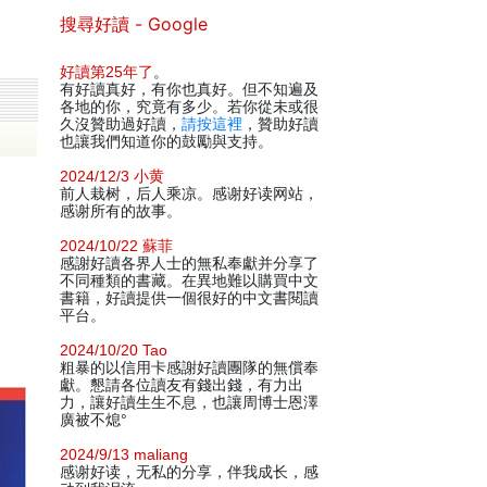
搜尋好讀 - Google
好讀第25年了
。
有好讀真好，有你也真好。但不知遍及
各地的你，究竟有多少。若你從未或很
久沒贊助過好讀，
請按這裡
，贊助好讀
也讓我們知道你的鼓勵與支持。
2024/12/3 小黄
前人栽树，后人乘凉。感谢好读网站，
感谢所有的故事。
2024/10/22 蘇菲
感謝好讀各界人士的無私奉獻并分享了
不同種類的書藏。在異地難以購買中文
書籍，好讀提供一個很好的中文書閱讀
平台。
2024/10/20 Tao
粗暴的以信用卡感謝好讀團隊的無償奉
獻。懇請各位讀友有錢出錢，有力出
力，讓好讀生生不息，也讓周博士恩澤
廣被不熄°
2024/9/13 maliang
感谢好读，无私的分享，伴我成长，感