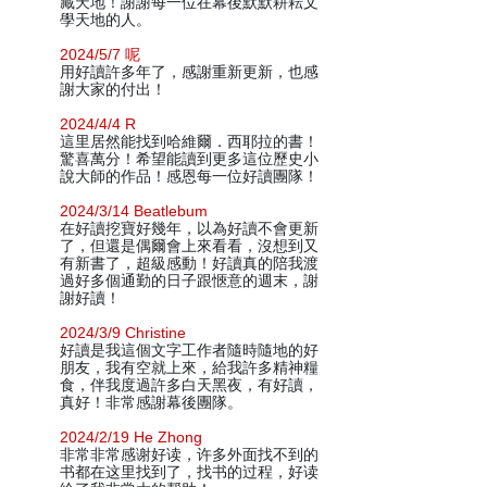
藏天地！謝謝每一位在幕後默默耕耘文
學天地的人。
2024/5/7 呢
用好讀許多年了，感謝重新更新，也感
謝大家的付出！
2024/4/4 R
這里居然能找到哈維爾．西耶拉的書！
驚喜萬分！希望能讀到更多這位歷史小
說大師的作品！感恩每一位好讀團隊！
2024/3/14 Beatlebum
在好讀挖寶好幾年，以為好讀不會更新
了，但還是偶爾會上來看看，沒想到又
有新書了，超級感動！好讀真的陪我渡
過好多個通勤的日子跟愜意的週末，謝
謝好讀！
2024/3/9 Christine
好讀是我這個文字工作者隨時隨地的好
朋友，我有空就上來，給我許多精神糧
食，伴我度過許多白天黑夜，有好讀，
真好！非常感謝幕後團隊。
2024/2/19 He Zhong
非常非常感谢好读，许多外面找不到的
书都在这里找到了，找书的过程，好读