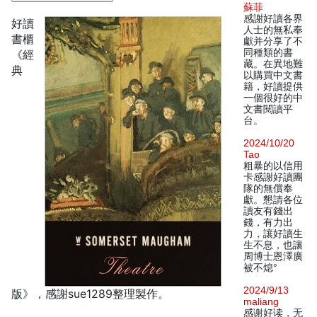
蘇菲
感謝好讀各界
好讀
人士的無私奉
書櫃
獻并分享了不
同種類的書
《經
藏。在異地難
典
以購買中文書
籍，好讀提供
一個很好的中
文書閱讀平
台。
2024/10/20
Tao
粗暴的以信用
卡感謝好讀團
隊的無償奉
獻。懇請各位
讀友有錢出
錢，有力出
力，讓好讀生
生不息，也讓
周博士恩澤廣
被不熄°
2024/9/13
版》，感謝sue1289整理製作。
maliang
感谢好读，无