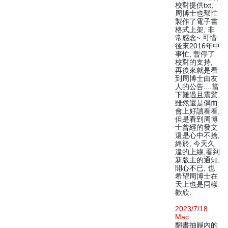
校對提供txt,
周博士也幫忙
製作了電子書
格式上架, 非
常感念~ 可惜
後來2016年中
事忙, 暫停了
校對的支持,
再後來就是看
到周博士由友
人的公告....當
下難過且震驚,
雖然還是偶而
會上好讀看看,
但是看到周博
士曾經的發文
還是心中不捨,
終於, 今天久
違的上線,看到
新版主的通知,
開心不已, 也
希望周博士在
天上也是同樣
歡欣.
2023/7/18
Mac
翻書抽屜內的