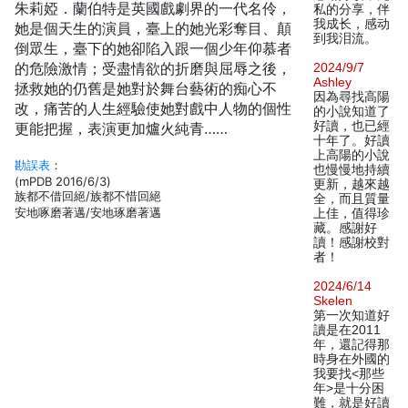
朱莉婭．蘭伯特是英國戲劇界的一代名伶，
私的分享，伴
我成长，感动
她是個天生的演員，臺上的她光彩奪目、顛
到我泪流。
倒眾生，臺下的她卻陷入跟一個少年仰慕者
的危險激情；受盡情欲的折磨與屈辱之後，
2024/9/7
Ashley
拯救她的仍舊是她對於舞台藝術的痴心不
因為尋找高陽
改，痛苦的人生經驗使她對戲中人物的個性
的小說知道了
好讀，也已經
更能把握，表演更加爐火純青……
十年了。好讀
上高陽的小說
勘誤表
：
也慢慢地持續
(mPDB 2016/6/3)
更新，越來越
族都不借回絕/族都不惜回絕
全，而且質量
安地啄磨著邁/安地琢磨著邁
上佳，值得珍
藏。感謝好
讀！感謝校對
者！
2024/6/14
Skelen
第一次知道好
讀是在2011
年，還記得那
時身在外國的
我要找<那些
年>是十分困
難，就是好讀