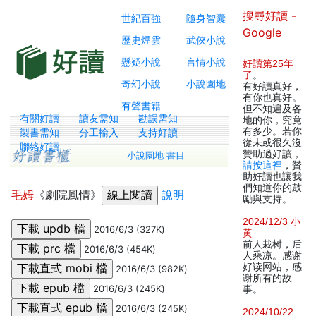
搜尋好讀 -
世紀百強
隨身智囊
Google
歷史煙雲
武俠小說
懸疑小說
言情小說
好讀第25年
了
。
奇幻小說
小說園地
有好讀真好，
有你也真好。
有聲書籍
但不知遍及各
有關好讀
讀友需知
勘誤需知
地的你，究竟
有多少。若你
製書需知
分工輸入
支持好讀
從未或很久沒
聯絡好讀
贊助過好讀，
小說園地 書目
請按這裡
，贊
助好讀也讓我
們知道你的鼓
毛姆
《劇院風情》
說明
勵與支持。
2024/12/3 小
2016/6/3 (327K)
黄
前人栽树，后
2016/6/3 (454K)
人乘凉。感谢
好读网站，感
2016/6/3 (982K)
谢所有的故
2016/6/3 (245K)
事。
2016/6/3 (245K)
2024/10/22