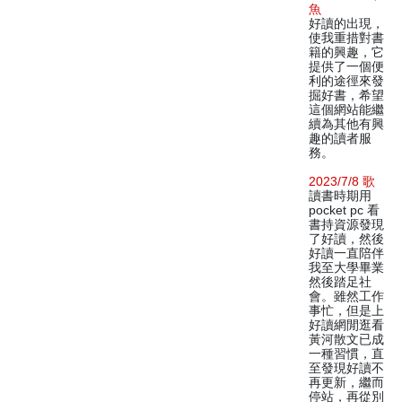
魚
好讀的出現，
使我重措對書
籍的興趣，它
提供了一個便
利的途徑來發
掘好書，希望
這個網站能繼
續為其他有興
趣的讀者服
務。
2023/7/8 歌
讀書時期用
pocket pc 看
書持資源發現
了好讀，然後
好讀一直陪伴
我至大學畢業
然後踏足社
會。雖然工作
事忙，但是上
好讀網閒逛看
黃河散文已成
一種習慣，直
至發現好讀不
再更新，繼而
停站，再從別