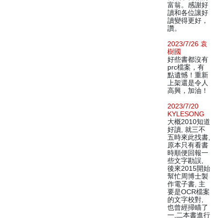
富翁。感謝好
讀和各位讓好
讀變得更好，
讚。
2023/7/26 袁
樹國
好些書都沒有
prc檔案，有
點遺憾！重新
上架還是令人
高興，加油！
2023/7/20
KYLESONG
大概2010知道
好讀, 就三不
五時來此找書,
原本只有看書
時順便回報一
些文字勘誤,
後來2015開始
幫忙周博士製
作電子書, 主
要是OCR檔案
的文字校對,
也曾經掃瞄了
一,二本書進行