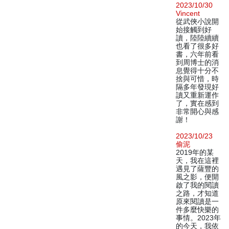
2023/10/30
Vincent
從武俠小說開
始接觸到好
讀，陸陸續續
也看了很多好
書，六年前看
到周博士的消
息覺得十分不
捨與可惜，時
隔多年發現好
讀又重新運作
了，實在感到
非常開心與感
謝！
2023/10/23
偷泥
2019年的某
天，我在這裡
遇見了薩豐的
風之影，便開
啟了我的閱讀
之路，才知道
原來閱讀是一
件多麼快樂的
事情。2023年
的今天，我依