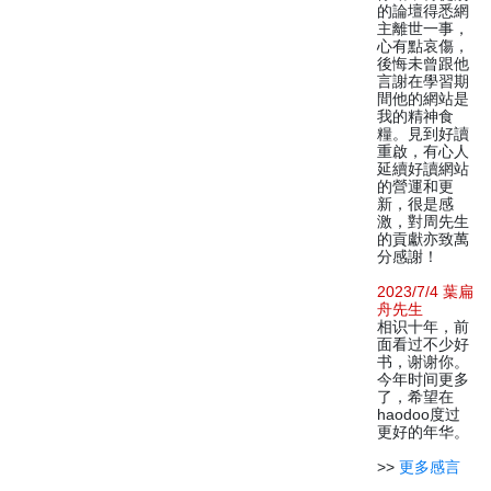
的論壇得悉網
主離世一事，
心有點哀傷，
後悔未曾跟他
言謝在學習期
間他的網站是
我的精神食
糧。見到好讀
重啟，有心人
延續好讀網站
的營運和更
新，很是感
激，對周先生
的貢獻亦致萬
分感謝！
2023/7/4 葉扁
舟先生
相识十年，前
面看过不少好
书，谢谢你。
今年时间更多
了，希望在
haodoo度过
更好的年华。
>>
更多感言