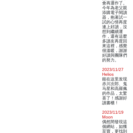
會再運作了。
今年為老父親
添購電子閱讀
器，抱著試一
試的心情再度
連上好讀，沒
想到繼續運
作，還有這麼
多讀友再度回
來這裡，感覺
很溫暖，謝謝
好讀與團隊們
的努力。
2023/11/27
Helios
能在这里发现
赤川次郎、鬼
马星和高羅佩
的作品，太驚
喜了！感謝好
讀書櫃！
2023/11/19
Moon
偶然間發現這
個網站，如獲
至寶，更找到