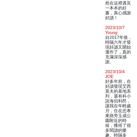
然在這裡遇見
一本本的好
書，真心感謝
好讀！
2023/10/7
Young
自2017年後，
時隔六年才發
現好讀又開始
運作了，真的
充滿深深感
謝。
2023/10/4
JOE
好多年前，在
好讀發現艾西
莫夫的基地系
列，還有科小
說海伯利昂，
讓我在年輕歲
月，住在忠孝
東路旁玉成公
園附近的時
候，獲得了很
多閱讀的樂
趣。時隔多