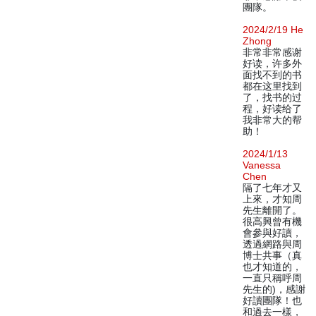
團隊。
2024/2/19 He
Zhong
非常非常感谢
好读，许多外
面找不到的书
都在这里找到
了，找书的过
程，好读给了
我非常大的帮
助！
2024/1/13
Vanessa
Chen
隔了七年才又
上來，才知周
先生離開了。
很高興曾有機
會參與好讀，
透過網路與周
博士共事（真
也才知道的，
一直只稱呼周
先生的)，感謝
好讀團隊！也
和過去一樣，