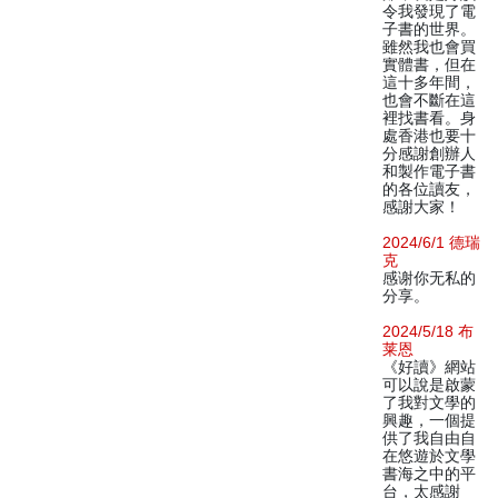
令我發現了電
子書的世界。
雖然我也會買
實體書，但在
這十多年間，
也會不斷在這
裡找書看。身
處香港也要十
分感謝創辦人
和製作電子書
的各位讀友，
感謝大家！
2024/6/1 德瑞
克
感谢你无私的
分享。
2024/5/18 布
莱恩
《好讀》網站
可以說是啟蒙
了我對文學的
興趣，一個提
供了我自由自
在悠遊於文學
書海之中的平
台，太感謝