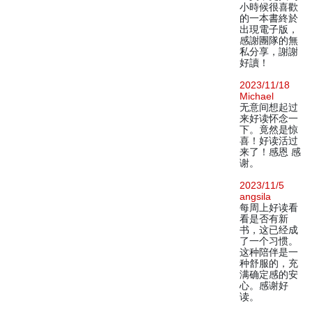
小時候很喜歡
的一本書終於
出現電子版，
感謝團隊的無
私分享，謝謝
好讀！
2023/11/18
Michael
无意间想起过
来好读怀念一
下。竟然是惊
喜！好读活过
来了！感恩 感
谢。
2023/11/5
angsila
每周上好读看
看是否有新
书，这已经成
了一个习惯。
这种陪伴是一
种舒服的，充
满确定感的安
心。感谢好
读。