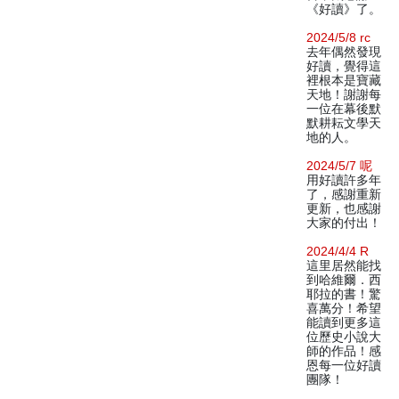
《好讀》了。
2024/5/8 rc
去年偶然發現
好讀，覺得這
裡根本是寶藏
天地！謝謝每
一位在幕後默
默耕耘文學天
地的人。
2024/5/7 呢
用好讀許多年
了，感謝重新
更新，也感謝
大家的付出！
2024/4/4 R
這里居然能找
到哈維爾．西
耶拉的書！驚
喜萬分！希望
能讀到更多這
位歷史小說大
師的作品！感
恩每一位好讀
團隊！