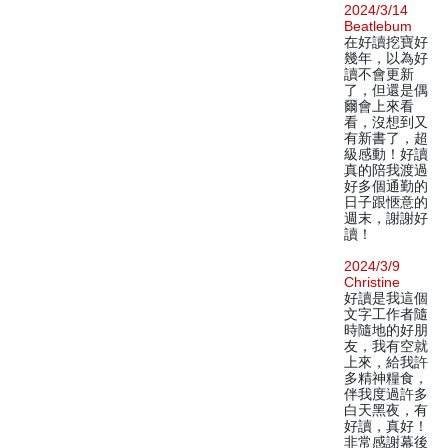
2024/3/14
Beatlebum
在好讀挖寶好
幾年，以為好
讀不會更新
了，但還是偶
爾會上來看
看，沒想到又
有新書了，超
級感動！好讀
真的陪我渡過
好多個通勤的
日子跟愜意的
週末，謝謝好
讀！
2024/3/9
Christine
好讀是我這個
文字工作者隨
時隨地的好朋
友，我有空就
上來，給我許
多精神糧食，
伴我度過許多
白天黑夜，有
好讀，真好！
非常感謝幕後