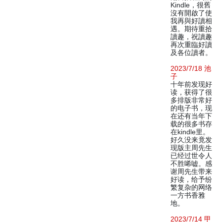
Kindle，很舊
沒有開啟了使
我再與好讀相
遇。期待重拾
讀趣，祝讀趣
再次重臨好讀
及各位讀者。
2023/7/18 池
子
十年前发现好
读，获得了很
多排版非常好
的电子书，现
在还有当年下
载的很多书存
在kindle里。
好久没来竟发
现版主周先生
已经过世令人
不胜唏嘘。感
谢周先生带来
好读，给予纷
繁复杂的网络
一方书香雅
地。
2023/7/14 甲