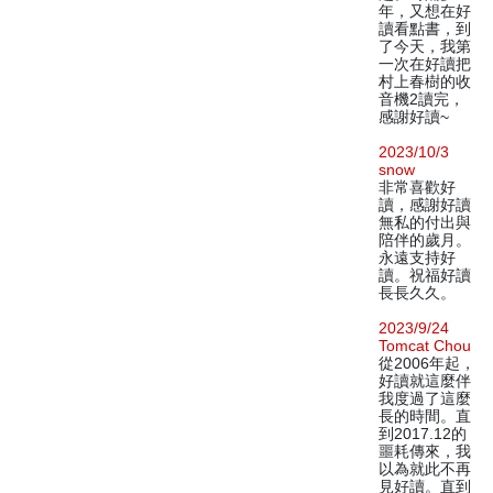
年，又想在好
讀看點書，到
了今天，我第
一次在好讀把
村上春樹的收
音機2讀完，
感謝好讀~
2023/10/3
snow
非常喜歡好
讀，感謝好讀
無私的付出與
陪伴的歲月。
永遠支持好
讀。祝福好讀
長長久久。
2023/9/24
Tomcat Chou
從2006年起，
好讀就這麼伴
我度過了這麼
長的時間。直
到2017.12的
噩耗傳來，我
以為就此不再
見好讀。直到