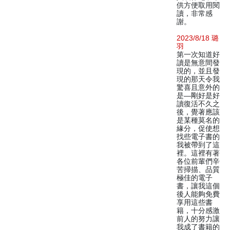
供方便取用閱
讀，非常感
謝。
2023/8/18 璐
羽
第一次知道好
讀是無意間發
現的，並且發
現的那天令我
驚喜且意外的
是—剛好是好
讀復活不久之
後，覺著應該
是某種莫名的
緣分，促使想
找些電子書的
我被帶到了這
裡。這裡有著
各位前輩們辛
苦掃描、品質
極佳的電子
書，讓我這個
後人能夠免費
享用這些書
籍，十分感激
前人的努力讓
我成了書籍的