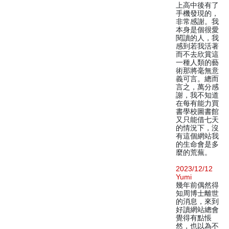
上高中後有了
手機發現的，
非常感謝。我
本身是個很愛
閱讀的人，我
感到若我活著
而不去欣賞這
一種人類的藝
術那將毫無意
義可言。總而
言之，萬分感
謝，我不知道
在每有能力買
書學校圖書館
又只能借七天
的情況下，沒
有這個網站我
的生命會是多
麼的荒蕪。
2023/12/12
Yumi
幾年前偶然得
知周博士離世
的消息，來到
好讀網站總會
覺得有點悵
然，也以為不