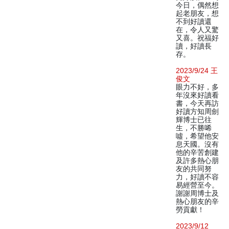
今日，偶然想
起老朋友，想
不到好讀還
在，令人又驚
又喜。祝福好
讀，好讀長
存。
2023/9/24 王
俊文
眼力不好，多
年沒來好讀看
書，今天再訪
好讀方知周劍
輝博士已往
生，不勝唏
噓，希望他安
息天國。沒有
他的辛苦創建
及許多熱心朋
友的共同努
力，好讀不容
易經營至今。
謝謝周博士及
熱心朋友的辛
勞貢獻！
2023/9/12