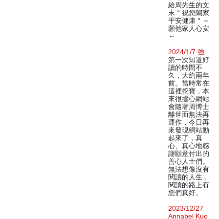
給周先生的文
末＂祝您闔家
平安健康＂～
願他家人心安
～
2024/1/7 強
第一次知道好
讀的時間不
久，大約兩年
前。當時常在
這裡挖寶，本
來很擔心網站
會隨著周博士
離世而無法再
運作，今日再
來發現網站動
起來了，真
心、真心地感
謝願意付出的
善心人士們。
無法想像沒有
閱讀的人生，
閱讀的路上有
您們真好。
2023/12/27
Annabel Kuo