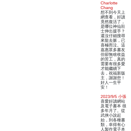
Charlotte
Chang
想不到今天上
網查看，好讀
竟然復活了，
是哪位神仙壯
士伸出援手？
還沒仔細搜尋
來龍去脈，已
喜極而泣。這
嘉惠眾多書友
但卻無啥收益
的苦工，真的
需要有很多愛
才能繼續下
去，祝福新版
主，謝謝您！
好人一生平
安！
2023/9/5 小張
喜愛好讀網站
及電子書本 很
多年月了。從
武俠小說起
始，到各種書
類，幸得有心
人製作電子本