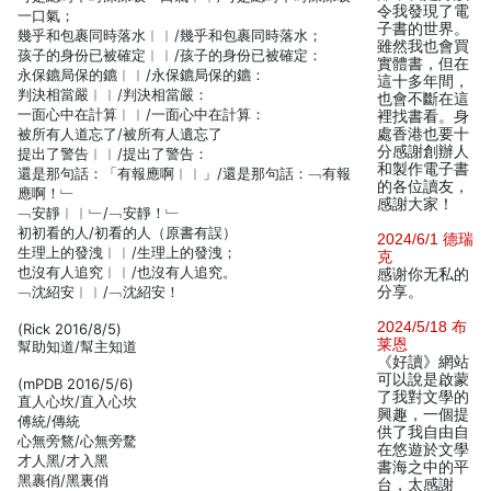
令我發現了電
一口氣；
子書的世界。
幾乎和包裹同時落水︱︱/幾乎和包裹同時落水；
雖然我也會買
孩子的身份已被確定︱︱/孩子的身份已被確定：
實體書，但在
永保鑣局保的鑣︱︱/永保鑣局保的鑣：
這十多年間，
判決相當嚴︱︱/判決相當嚴：
也會不斷在這
一面心中在計算︱︱/一面心中在計算：
裡找書看。身
被所有人道忘了/被所有人遺忘了
處香港也要十
分感謝創辦人
提出了警告︱︱/提出了警告：
和製作電子書
還是那句話：「有報應啊︱︱」/還是那句話：﹁有報
的各位讀友，
應啊！﹂
感謝大家！
﹁安靜︱︱﹂/﹁安靜！﹂
初初看的人/初看的人（原書有誤）
2024/6/1 德瑞
生理上的發洩︱︱/生理上的發洩；
克
也沒有人追究︱︱/也沒有人追究。
感谢你无私的
﹁沈紹安︱︱/﹁沈紹安！
分享。
2024/5/18 布
(Rick 2016/8/5)
莱恩
幫助知道/幫主知道
《好讀》網站
可以說是啟蒙
(mPDB 2016/5/6)
了我對文學的
直人心坎/直入心坎
興趣，一個提
傅統/傳統
供了我自由自
心無旁鶩/心無旁騖
在悠遊於文學
才人黑/才入黑
書海之中的平
黑裹俏/黑裏俏
台，太感謝