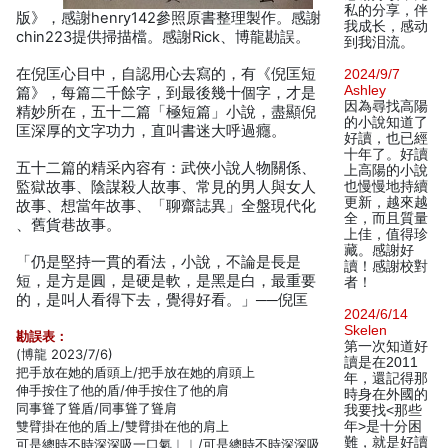
私的分享，伴
版》，感謝henry142參照原書整理製作。感謝
我成长，感动
chin223提供掃描檔。感謝Rick、博龍勘誤。
到我泪流。
在倪匡心目中，自認用心去寫的，有《倪匡短
2024/9/7
Ashley
篇》，每篇二千餘字，到最後幾十個字，才是
因為尋找高陽
精妙所在，五十二篇「極短篇」小說，盡顯倪
的小說知道了
匡深厚的文字功力，直叫書迷大呼過癮。
好讀，也已經
十年了。好讀
五十二篇的精采內容有：武俠小說人物關係、
上高陽的小說
監獄故事、陰謀殺人故事、常見的男人與女人
也慢慢地持續
更新，越來越
故事、想當年故事、「聊齋誌異」全盤現代化
全，而且質量
、舊貨巷故事。
上佳，值得珍
藏。感謝好
「仍是堅持一貫的看法，小說，不論是長是
讀！感謝校對
短，是方是圓，是硬是軟，是黑是白，最重要
者！
的，是叫人看得下去，覺得好看。」──倪匡
2024/6/14
Skelen
勘誤表：
第一次知道好
(博龍 2023/7/6)
讀是在2011
把手放在她的盾頭上/把手放在她的肩頭上
年，還記得那
伸手按住了他的盾/伸手按住了他的肩
時身在外國的
同事聳了聳盾/同事聳了聳肩
我要找<那些
雙臂掛在他的盾上/雙臂掛在他的肩上
年>是十分困
難，就是好讀
可是總時不時深深吸一口氣︱︱/可是總時不時深深吸