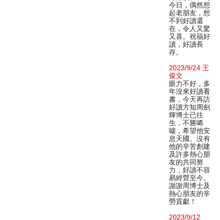
今日，偶然想
起老朋友，想
不到好讀還
在，令人又驚
又喜。祝福好
讀，好讀長
存。
2023/9/24 王
俊文
眼力不好，多
年沒來好讀看
書，今天再訪
好讀方知周劍
輝博士已往
生，不勝唏
噓，希望他安
息天國。沒有
他的辛苦創建
及許多熱心朋
友的共同努
力，好讀不容
易經營至今。
謝謝周博士及
熱心朋友的辛
勞貢獻！
2023/9/12