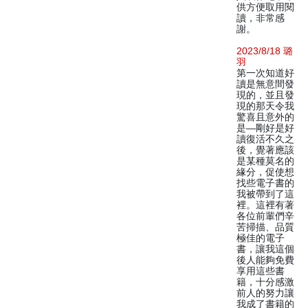
供方便取用閱
讀，非常感
謝。
2023/8/18 璐
羽
第一次知道好
讀是無意間發
現的，並且發
現的那天令我
驚喜且意外的
是—剛好是好
讀復活不久之
後，覺著應該
是某種莫名的
緣分，促使想
找些電子書的
我被帶到了這
裡。這裡有著
各位前輩們辛
苦掃描、品質
極佳的電子
書，讓我這個
後人能夠免費
享用這些書
籍，十分感激
前人的努力讓
我成了書籍的