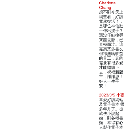
Charlotte
Chang
想不到今天上
網查看，好讀
竟然復活了，
是哪位神仙壯
士伸出援手？
還沒仔細搜尋
來龍去脈，已
喜極而泣。這
嘉惠眾多書友
但卻無啥收益
的苦工，真的
需要有很多愛
才能繼續下
去，祝福新版
主，謝謝您！
好人一生平
安！
2023/9/5 小張
喜愛好讀網站
及電子書本 很
多年月了。從
武俠小說起
始，到各種書
類，幸得有心
人製作電子本