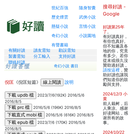
搜尋好讀 -
世紀百強
隨身智囊
Google
歷史煙雲
武俠小說
懸疑小說
言情小說
好讀第25年
了
。
奇幻小說
小說園地
有好讀真好，
有你也真好。
有聲書籍
但不知遍及各
有關好讀
讀友需知
勘誤需知
地的你，究竟
有多少。若你
製書需知
分工輸入
支持好讀
從未或很久沒
聯絡好讀
贊助過好讀，
奇幻小說 書目
請按這裡
，贊
助好讀也讓我
們知道你的鼓
倪匡
《倪匡短篇》
說明
勵與支持。
2024/12/3 小
2023/7/6(192K) 2016/5/6
黄
2016/8/5
前人栽树，后
2016/5/6 (196K) 2016/8/5
人乘凉。感谢
好读网站，感
2016/5/6 (616K) 2016/8/5
谢所有的故
2023/7/6 (170K) 2016/5/6
事。
2016/8/5
2024/10/22