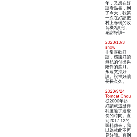
年，又想在好
讀看點書，到
了今天，我第
一次在好讀把
村上春樹的收
音機2讀完，
感謝好讀~
2023/10/3
snow
非常喜歡好
讀，感謝好讀
無私的付出與
陪伴的歲月。
永遠支持好
讀。祝福好讀
長長久久。
2023/9/24
Tomcat Chou
從2006年起，
好讀就這麼伴
我度過了這麼
長的時間。直
到2017.12的
噩耗傳來，我
以為就此不再
見好讀。直到