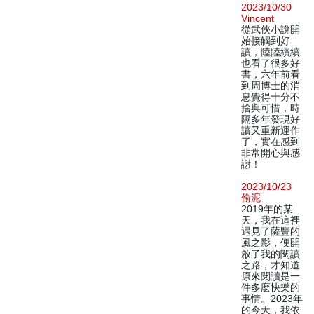
2023/10/30
Vincent
從武俠小說開
始接觸到好
讀，陸陸續續
也看了很多好
書，六年前看
到周博士的消
息覺得十分不
捨與可惜，時
隔多年發現好
讀又重新運作
了，實在感到
非常開心與感
謝！
2023/10/23
偷泥
2019年的某
天，我在這裡
遇見了薩豐的
風之影，便開
啟了我的閱讀
之路，才知道
原來閱讀是一
件多麼快樂的
事情。2023年
的今天，我依