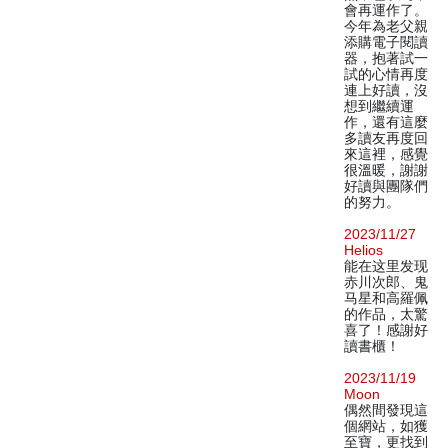
會再運作了。
今年為老父親
添購電子閱讀
器，抱著試一
試的心情再度
連上好讀，沒
想到繼續運
作，還有這麼
多讀友再度回
來這裡，感覺
很溫暖，謝謝
好讀與團隊們
的努力。
2023/11/27
Helios
能在这里发现
赤川次郎、鬼
马星和高羅佩
的作品，太驚
喜了！感謝好
讀書櫃！
2023/11/19
Moon
偶然間發現這
個網站，如獲
至寶，更找到