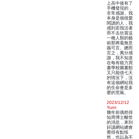
上高中後有了
手機發現的，
非常感謝。我
本身是個很愛
閱讀的人，我
感到若我活著
而不去欣賞這
一種人類的藝
術那將毫無意
義可言。總而
言之，萬分感
謝，我不知道
在每有能力買
書學校圖書館
又只能借七天
的情況下，沒
有這個網站我
的生命會是多
麼的荒蕪。
2023/12/12
Yumi
幾年前偶然得
知周博士離世
的消息，來到
好讀網站總會
覺得有點悵
然，也以為不