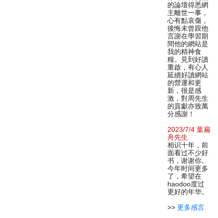
的論壇得悉網
主離世一事，
心有點哀傷，
後悔未曾跟他
言謝在學習期
間他的網站是
我的精神食
糧。見到好讀
重啟，有心人
延續好讀網站
的營運和更
新，很是感
激，對周先生
的貢獻亦致萬
分感謝！
2023/7/4 葉扁
舟先生
相识十年，前
面看过不少好
书，谢谢你。
今年时间更多
了，希望在
haodoo度过
更好的年华。
>>
更多感言