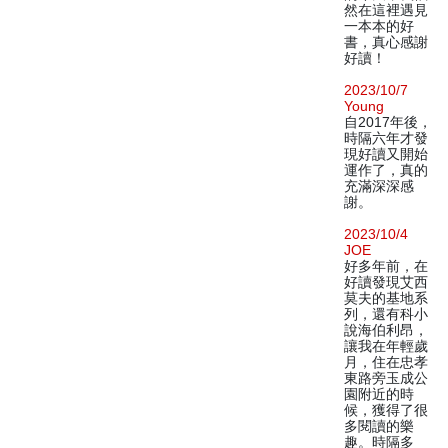
然在這裡遇見
一本本的好
書，真心感謝
好讀！
2023/10/7
Young
自2017年後，
時隔六年才發
現好讀又開始
運作了，真的
充滿深深感
謝。
2023/10/4
JOE
好多年前，在
好讀發現艾西
莫夫的基地系
列，還有科小
說海伯利昂，
讓我在年輕歲
月，住在忠孝
東路旁玉成公
園附近的時
候，獲得了很
多閱讀的樂
趣。時隔多