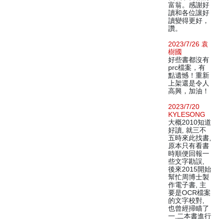
富翁。感謝好
讀和各位讓好
讀變得更好，
讚。
2023/7/26 袁
樹國
好些書都沒有
prc檔案，有
點遺憾！重新
上架還是令人
高興，加油！
2023/7/20
KYLESONG
大概2010知道
好讀, 就三不
五時來此找書,
原本只有看書
時順便回報一
些文字勘誤,
後來2015開始
幫忙周博士製
作電子書, 主
要是OCR檔案
的文字校對,
也曾經掃瞄了
一,二本書進行