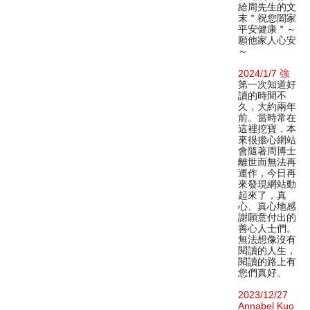
給周先生的文
末＂祝您闔家
平安健康＂～
願他家人心安
～
2024/1/7 強
第一次知道好
讀的時間不
久，大約兩年
前。當時常在
這裡挖寶，本
來很擔心網站
會隨著周博士
離世而無法再
運作，今日再
來發現網站動
起來了，真
心、真心地感
謝願意付出的
善心人士們。
無法想像沒有
閱讀的人生，
閱讀的路上有
您們真好。
2023/12/27
Annabel Kuo