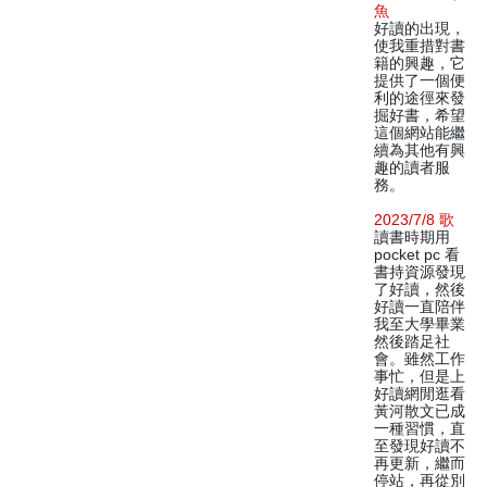
魚
好讀的出現，
使我重措對書
籍的興趣，它
提供了一個便
利的途徑來發
掘好書，希望
這個網站能繼
續為其他有興
趣的讀者服
務。
2023/7/8 歌
讀書時期用
pocket pc 看
書持資源發現
了好讀，然後
好讀一直陪伴
我至大學畢業
然後踏足社
會。雖然工作
事忙，但是上
好讀網閒逛看
黃河散文已成
一種習慣，直
至發現好讀不
再更新，繼而
停站，再從別