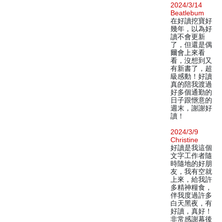
2024/3/14
Beatlebum
在好讀挖寶好
幾年，以為好
讀不會更新
了，但還是偶
爾會上來看
看，沒想到又
有新書了，超
級感動！好讀
真的陪我渡過
好多個通勤的
日子跟愜意的
週末，謝謝好
讀！
2024/3/9
Christine
好讀是我這個
文字工作者隨
時隨地的好朋
友，我有空就
上來，給我許
多精神糧食，
伴我度過許多
白天黑夜，有
好讀，真好！
非常感謝幕後