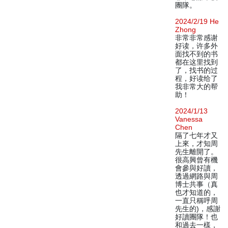
團隊。
2024/2/19 He
Zhong
非常非常感谢
好读，许多外
面找不到的书
都在这里找到
了，找书的过
程，好读给了
我非常大的帮
助！
2024/1/13
Vanessa
Chen
隔了七年才又
上來，才知周
先生離開了。
很高興曾有機
會參與好讀，
透過網路與周
博士共事（真
也才知道的，
一直只稱呼周
先生的)，感謝
好讀團隊！也
和過去一樣，