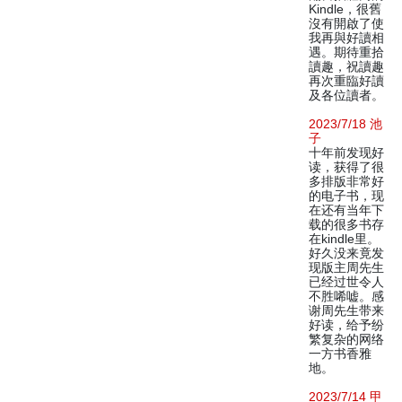
Kindle，很舊
沒有開啟了使
我再與好讀相
遇。期待重拾
讀趣，祝讀趣
再次重臨好讀
及各位讀者。
2023/7/18 池
子
十年前发现好
读，获得了很
多排版非常好
的电子书，现
在还有当年下
载的很多书存
在kindle里。
好久没来竟发
现版主周先生
已经过世令人
不胜唏嘘。感
谢周先生带来
好读，给予纷
繁复杂的网络
一方书香雅
地。
2023/7/14 甲