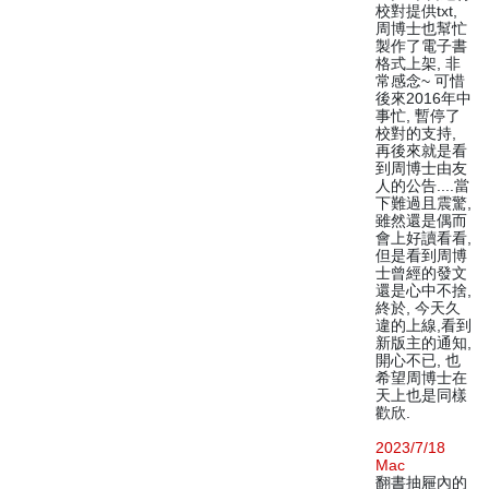
校對提供txt,
周博士也幫忙
製作了電子書
格式上架, 非
常感念~ 可惜
後來2016年中
事忙, 暫停了
校對的支持,
再後來就是看
到周博士由友
人的公告....當
下難過且震驚,
雖然還是偶而
會上好讀看看,
但是看到周博
士曾經的發文
還是心中不捨,
終於, 今天久
違的上線,看到
新版主的通知,
開心不已, 也
希望周博士在
天上也是同樣
歡欣.
2023/7/18
Mac
翻書抽屜內的