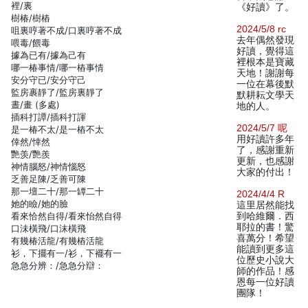
裡/裏
《好讀》了。
樹椿/樹樁
2024/5/8 rc
咀裏哼著不成/口裏哼著不成
去年偶然發現
喂毒/餵毒
好讀，覺得這
據為已有/據為己有
裡根本是寶藏
哪一椿事情/哪一樁事情
天地！謝謝每
安分守已/安分守己
一位在幕後默
監房裹靜了/監房裏靜了
默耕耘文學天
晝/畫 (多處)
地的人。
插科打譚/插科打諢
2024/5/7 呢
是一椿不太/是一樁不太
用好讀許多年
倖然/悻然
了，感謝重新
艷羡/艷羨
更新，也感謝
神情腦怒/神情惱怒
大家的付出！
乏善足陳/乏善可陳
那一壇二十/那一罈二十
2024/4/4 R
她的瞼/她的臉
這里居然能找
看來恰然自得/看來怡然自得
到哈維爾．西
耶拉的書！驚
口沬橫飛/口沫橫飛
喜萬分！希望
有幾椿活龍/有幾樁活龍
能讀到更多這
衫，下擺有一/衫，下襬有一
位歷史小說大
急急分辨：/急急分辯：
師的作品！感
恩每一位好讀
團隊！