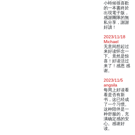
小時候很喜歡
的一本書終於
出現電子版，
感謝團隊的無
私分享，謝謝
好讀！
2023/11/18
Michael
无意间想起过
来好读怀念一
下。竟然是惊
喜！好读活过
来了！感恩 感
谢。
2023/11/5
angsila
每周上好读看
看是否有新
书，这已经成
了一个习惯。
这种陪伴是一
种舒服的，充
满确定感的安
心。感谢好
读。