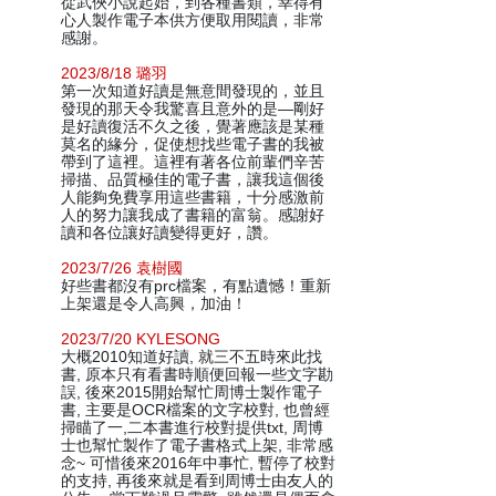
從武俠小說起始，到各種書類，幸得有
心人製作電子本供方便取用閱讀，非常
感謝。
2023/8/18 璐羽
第一次知道好讀是無意間發現的，並且
發現的那天令我驚喜且意外的是—剛好
是好讀復活不久之後，覺著應該是某種
莫名的緣分，促使想找些電子書的我被
帶到了這裡。這裡有著各位前輩們辛苦
掃描、品質極佳的電子書，讓我這個後
人能夠免費享用這些書籍，十分感激前
人的努力讓我成了書籍的富翁。感謝好
讀和各位讓好讀變得更好，讚。
2023/7/26 袁樹國
好些書都沒有prc檔案，有點遺憾！重新
上架還是令人高興，加油！
2023/7/20 KYLESONG
大概2010知道好讀, 就三不五時來此找
書, 原本只有看書時順便回報一些文字勘
誤, 後來2015開始幫忙周博士製作電子
書, 主要是OCR檔案的文字校對, 也曾經
掃瞄了一,二本書進行校對提供txt, 周博
士也幫忙製作了電子書格式上架, 非常感
念~ 可惜後來2016年中事忙, 暫停了校對
的支持, 再後來就是看到周博士由友人的