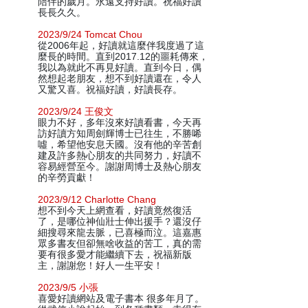
陪伴的歲月。永遠支持好讀。祝福好讀
長長久久。
2023/9/24 Tomcat Chou
從2006年起，好讀就這麼伴我度過了這
麼長的時間。直到2017.12的噩耗傳來，
我以為就此不再見好讀。直到今日，偶
然想起老朋友，想不到好讀還在，令人
又驚又喜。祝福好讀，好讀長存。
2023/9/24 王俊文
眼力不好，多年沒來好讀看書，今天再
訪好讀方知周劍輝博士已往生，不勝唏
噓，希望他安息天國。沒有他的辛苦創
建及許多熱心朋友的共同努力，好讀不
容易經營至今。謝謝周博士及熱心朋友
的辛勞貢獻！
2023/9/12 Charlotte Chang
想不到今天上網查看，好讀竟然復活
了，是哪位神仙壯士伸出援手？還沒仔
細搜尋來龍去脈，已喜極而泣。這嘉惠
眾多書友但卻無啥收益的苦工，真的需
要有很多愛才能繼續下去，祝福新版
主，謝謝您！好人一生平安！
2023/9/5 小張
喜愛好讀網站及電子書本 很多年月了。