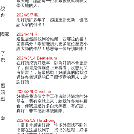
藏天地！謝謝每一位在幕後默默耕耘文
學天地的人。
小說
說創
2024/5/7 呢
用好讀許多年了，感謝重新更新，也感
謝大家的付出！
國國家
2024/4/4 R
這里居然能找到哈維爾．西耶拉的書！
驚喜萬分！希望能讀到更多這位歷史小
說大師的作品！感恩每一位好讀團隊！
除了
2024/3/14 Beatlebum
乎都
在好讀挖寶好幾年，以為好讀不會更新
、
了，但還是偶爾會上來看看，沒想到又
有新書了，超級感動！好讀真的陪我渡
過好多個通勤的日子跟愜意的週末，謝
謝好讀！
是習
黑暗
2024/3/9 Christine
好讀是我這個文字工作者隨時隨地的好
強烈
朋友，我有空就上來，給我許多精神糧
食，伴我度過許多白天黑夜，有好讀，
真好！非常感謝幕後團隊。
描寫
2024/2/19 He Zhong
非常非常感谢好读，许多外面找不到的
书都在这里找到了，找书的过程，好读