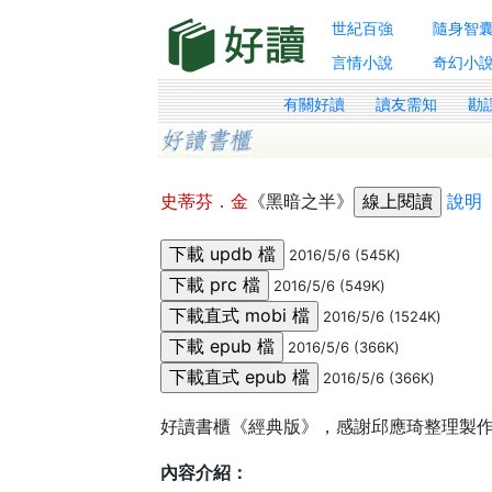
世紀百強
隨身智
言情小說
奇幻小
有關好讀
讀友需知
勘
史蒂芬．金
《黑暗之半》
說明
2016/5/6 (545K)
2016/5/6 (549K)
2016/5/6 (1524K)
2016/5/6 (366K)
2016/5/6 (366K)
好讀書櫃《經典版》，感謝邱應琦整理製
內容介紹：