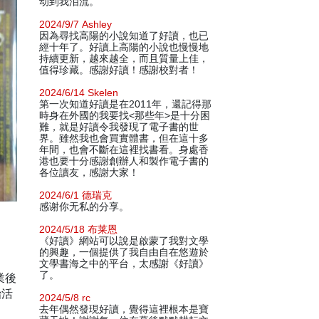
动到我泪流。
2024/9/7 Ashley
因為尋找高陽的小說知道了好讀，也已
經十年了。好讀上高陽的小說也慢慢地
持續更新，越來越全，而且質量上佳，
值得珍藏。感謝好讀！感謝校對者！
2024/6/14 Skelen
第一次知道好讀是在2011年，還記得那
時身在外國的我要找<那些年>是十分困
難，就是好讀令我發現了電子書的世
界。雖然我也會買實體書，但在這十多
年間，也會不斷在這裡找書看。身處香
港也要十分感謝創辦人和製作電子書的
各位讀友，感謝大家！
2024/6/1 德瑞克
感谢你无私的分享。
2024/5/18 布莱恩
《好讀》網站可以說是啟蒙了我對文學
的興趣，一個提供了我自由自在悠遊於
文學書海之中的平台，太感謝《好讀》
了。
業後
治活
2024/5/8 rc
去年偶然發現好讀，覺得這裡根本是寶