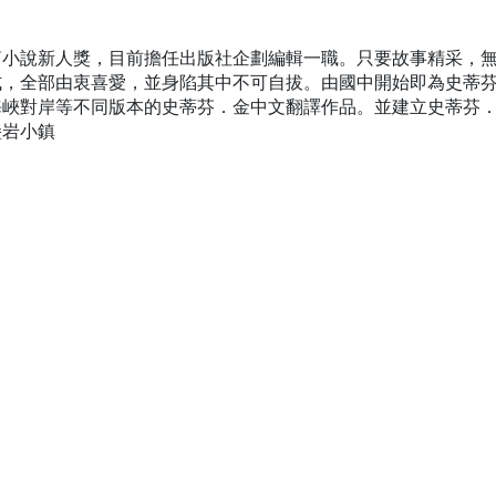
篇小說新人獎，目前擔任出版社企劃編輯一職。只要故事精采，
式，全部由衷喜愛，並身陷其中不可自拔。由國中開始即為史蒂
海峽對岸等不同版本的史蒂芬．金中文翻譯作品。並建立史蒂芬
堡岩小鎮