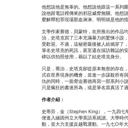
他想說他是無辜的。他想說他跟這一系列
說他跟電話裡傳來的邪惡威脅無關。他想
麼解釋犯罪現場那血淋淋、明明就是他的
文學作家賽德．貝蒙特，在所推出的作品
治．史塔克寫了三本充滿暴力的驚悚小說
受歡迎。不過，這秘密最後被人給揭穿了
筆名史塔克的死訊，甚至還在採訪雜誌的
碑以供拍照使用，藉以了結史塔克身分。
只是，喬治．史塔克卻從原本無形的存在
式在世界現身的機會，並進一步謀殺所有
仇的同時，一面脅迫賽德再寫一部系列小
只是瘋狂的書迷所為，或是筆名當真活了
作者介紹：
史蒂芬．金（Stephen King），一
便進入緬因州立大學英語系就讀。大學時
動，並大力支援反越戰運動。一九七○年