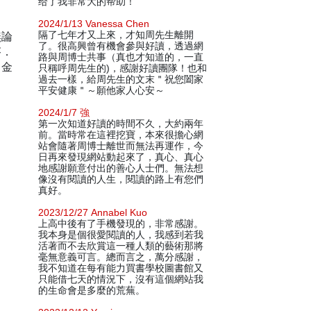
给了我非常大的帮助！
2024/1/13 Vanessa Chen
無論
隔了七年才又上來，才知周先生離開
了。很高興曾有機會參與好讀，透過網
芬．
路與周博士共事（真也才知道的，一直
．金
只稱呼周先生的)，感謝好讀團隊！也和
過去一樣，給周先生的文末＂祝您闔家
平安健康＂～願他家人心安～
2024/1/7 強
第一次知道好讀的時間不久，大約兩年
前。當時常在這裡挖寶，本來很擔心網
站會隨著周博士離世而無法再運作，今
日再來發現網站動起來了，真心、真心
地感謝願意付出的善心人士們。無法想
像沒有閱讀的人生，閱讀的路上有您們
真好。
2023/12/27 Annabel Kuo
上高中後有了手機發現的，非常感謝。
我本身是個很愛閱讀的人，我感到若我
活著而不去欣賞這一種人類的藝術那將
毫無意義可言。總而言之，萬分感謝，
我不知道在每有能力買書學校圖書館又
只能借七天的情況下，沒有這個網站我
的生命會是多麼的荒蕪。