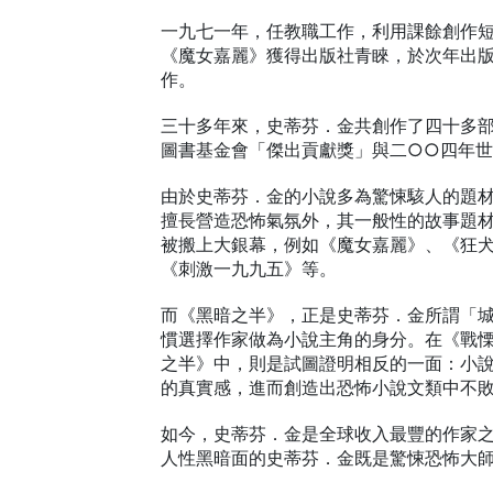
一九七一年，任教職工作，利用課餘創作
《魔女嘉麗》獲得出版社青睞，於次年出
作。
三十多年來，史蒂芬．金共創作了四十多
圖書基金會「傑出貢獻獎」與二○○四年
由於史蒂芬．金的小說多為驚悚駭人的題
擅長營造恐怖氣氛外，其一般性的故事題
被搬上大銀幕，例如《魔女嘉麗》、《狂
《刺激一九九五》等。
而《黑暗之半》，正是史蒂芬．金所謂「
慣選擇作家做為小說主角的身分。在《戰
之半》中，則是試圖證明相反的一面：小
的真實感，進而創造出恐怖小說文類中不
如今，史蒂芬．金是全球收入最豐的作家
人性黑暗面的史蒂芬．金既是驚悚恐怖大