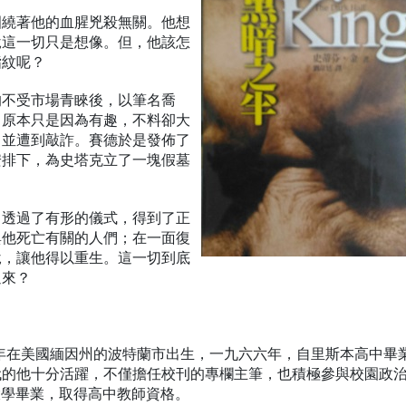
圍繞著他的血腥兇殺無關。他想
說這一切只是想像。但，他該怎
指紋呢？
均不受市場青睞後，以筆名喬
，原本只是因為有趣，不料卻大
，並遭到敲詐。賽德於是發佈了
安排下，為史塔克立了一塊假墓
，透過了有形的儀式，得到了正
與他死亡有關的人們；在一面復
說，讓他得以重生。這一切到底
過來？
九四七年在美國緬因州的波特蘭市出生，一九六六年，自里斯本高中畢
代的他十分活躍，不僅擔任校刊的專欄主筆，也積極參與校園政
大學畢業，取得高中教師資格。