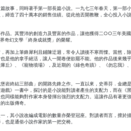
短篇故事，同時著手第一部長篇小說。一九七三年春天，第一部
版，締造了四十萬本的銷售佳績。從此他丟開教鞭，全心投入小
部作品。其豐沛的創造力及豐富的作品，讓他獲得二○○三年美
世界奇幻文學「終身成就獎」的榮耀。
材，再加上筆鋒犀利且鋪陳迂迴，常令人讀後不寒而慄。當然，
材也是他的拿手絕活，讓人一開卷便欲罷不能。他的作品後來幾
犬庫丘》、《寵物墳場》，及近期的《綠色奇蹟》、《勿忘我》
城堡岩終結三部曲」的開路先鋒之作。一直以來，史蒂芬．金總
慄遊戲》一書中，探討的是小說能對讀者產生的支配力，而在《
說也同樣能夠對作家本身發揮出強烈的支配力。這讓作品有著更
敗的出版傳奇。
之一，其小說改編成電影的數量亦榮登冠座。對讀者而言，擅於
師，也是通俗小說作家的第一把交椅。