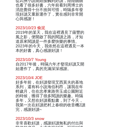
從武俠小說開始接觸到好讀，陸陸續續
也看了很多好書，六年前看到周博士的
消息覺得十分不捨與可惜，時隔多年發
現好讀又重新運作了，實在感到非常開
心與感謝！
2023/10/23 偷泥
2019年的某天，我在這裡遇見了薩豐的
風之影，便開啟了我的閱讀之路，才知
道原來閱讀是一件多麼快樂的事情。
2023年的今天，我依然在這裡遇見一本
本的好書，真心感謝好讀！
2023/10/7 Young
自2017年後，時隔六年才發現好讀又開
始運作了，真的充滿深深感謝。
2023/10/4 JOE
好多年前，在好讀發現艾西莫夫的基地
系列，還有科小說海伯利昂，讓我在年
輕歲月，住在忠孝東路旁玉成公園附近
的時候，獲得了很多閱讀的樂趣。時隔
多年，又想在好讀看點書，到了今天，
我第一次在好讀把村上春樹的收音機2讀
完，感謝好讀~
2023/10/3 snow
非常喜歡好讀，感謝好讀無私的付出與