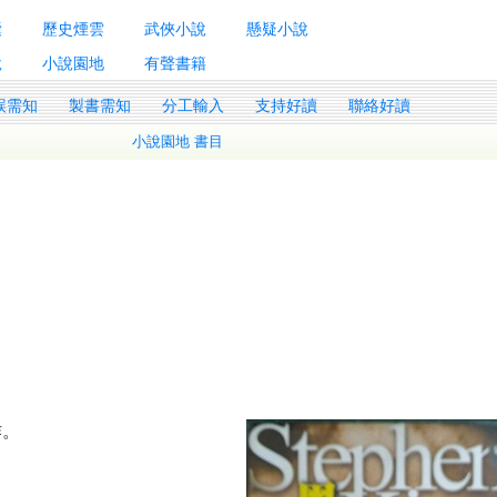
囊
歷史煙雲
武俠小說
懸疑小說
說
小說園地
有聲書籍
誤需知
製書需知
分工輸入
支持好讀
聯絡好讀
小說園地 書目
作。