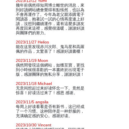
2023/12/12 Yumi
幾年前偶然得知周博士離世的消息，來
到好讀網站總會覺得有點悵然，也以為
不會再運作了。今年為老父親添購電子
閱讀器，抱著試一試的心情再度連上好
讀，沒想到繼續運作，還有這麼多讀友
再度回來這裡，感覺很溫暖，謝謝好讀
與團隊們的努力。
2023/11/27 Helios
能在这里发现赤川次郎、鬼马星和高羅
佩的作品，太驚喜了！感謝好讀書櫃！
2023/11/19 Moon
偶然間發現這個網站，如獲至寶，更找
到小時候很喜歡的一本書終於出現電子
版，感謝團隊的無私分享，謝謝好讀！
2023/11/18 Michael
无意间想起过来好读怀念一下。竟然是
惊喜！好读活过来了！感恩 感谢。
2023/11/5 angsila
每周上好读看看是否有新书，这已经成
了一个习惯。这种陪伴是一种舒服的，
充满确定感的安心。感谢好读。
2023/10/30 Vincent