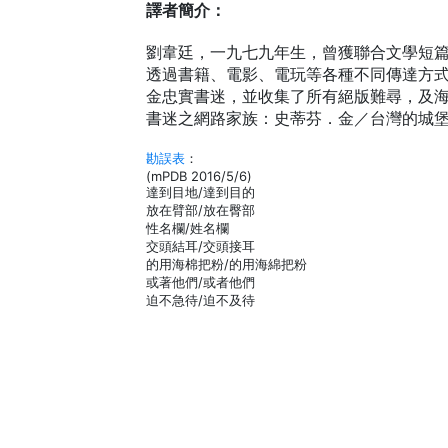
譯者簡介：
劉韋廷，一九七九年生，曾獲聯合文學短
透過書籍、電影、電玩等各種不同傳達方
金忠實書迷，並收集了所有絕版難尋，及
書迷之網路家族：史蒂芬．金／台灣的城
勘誤表
：
(mPDB 2016/5/6)
達到目地/達到目的
放在臂部/放在臀部
性名欄/姓名欄
交頭結耳/交頭接耳
的用海棉把粉/的用海綿把粉
或著他們/或者他們
迫不急待/迫不及待