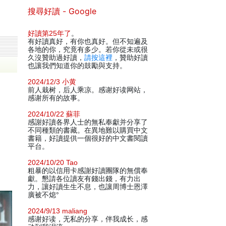
搜尋好讀 - Google
好讀第25年了
。
有好讀真好，有你也真好。但不知遍及
各地的你，究竟有多少。若你從未或很
久沒贊助過好讀，
請按這裡
，贊助好讀
也讓我們知道你的鼓勵與支持。
2024/12/3 小黄
前人栽树，后人乘凉。感谢好读网站，
感谢所有的故事。
2024/10/22 蘇菲
感謝好讀各界人士的無私奉獻并分享了
不同種類的書藏。在異地難以購買中文
書籍，好讀提供一個很好的中文書閱讀
平台。
2024/10/20 Tao
粗暴的以信用卡感謝好讀團隊的無償奉
獻。懇請各位讀友有錢出錢，有力出
力，讓好讀生生不息，也讓周博士恩澤
廣被不熄°
2024/9/13 maliang
感谢好读，无私的分享，伴我成长，感