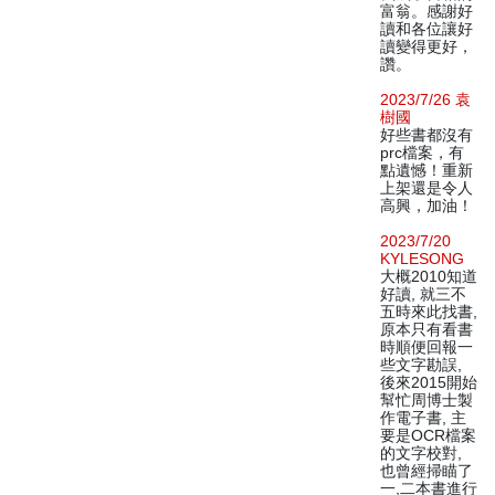
富翁。感謝好
讀和各位讓好
讀變得更好，
讚。
2023/7/26 袁
樹國
好些書都沒有
prc檔案，有
點遺憾！重新
上架還是令人
高興，加油！
2023/7/20
KYLESONG
大概2010知道
好讀, 就三不
五時來此找書,
原本只有看書
時順便回報一
些文字勘誤,
後來2015開始
幫忙周博士製
作電子書, 主
要是OCR檔案
的文字校對,
也曾經掃瞄了
一,二本書進行