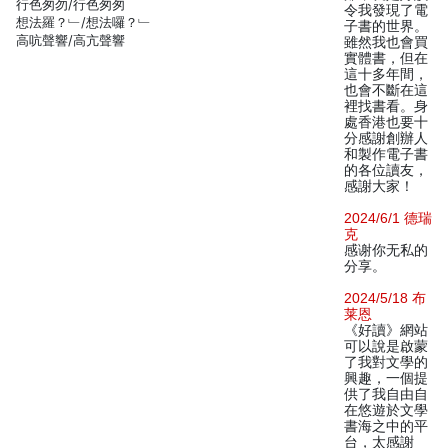
行色匆勿/行色匆匆
令我發現了電
想法羅？﹂/想法囉？﹂
子書的世界。
高吭聲響/高亢聲響
雖然我也會買
實體書，但在
這十多年間，
也會不斷在這
裡找書看。身
處香港也要十
分感謝創辦人
和製作電子書
的各位讀友，
感謝大家！
2024/6/1 德瑞
克
感谢你无私的
分享。
2024/5/18 布
莱恩
《好讀》網站
可以說是啟蒙
了我對文學的
興趣，一個提
供了我自由自
在悠遊於文學
書海之中的平
台，太感謝