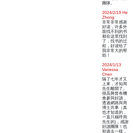
團隊。
2024/2/19 He
Zhong
非常非常感谢
好读，许多外
面找不到的书
都在这里找到
了，找书的过
程，好读给了
我非常大的帮
助！
2024/1/13
Vanessa
Chen
隔了七年才又
上來，才知周
先生離開了。
很高興曾有機
會參與好讀，
透過網路與周
博士共事（真
也才知道的，
一直只稱呼周
先生的)，感謝
好讀團隊！也
和過去一樣，