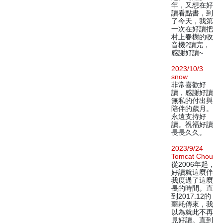
年，又想在好
讀看點書，到
了今天，我第
一次在好讀把
村上春樹的收
音機2讀完，
感謝好讀~
2023/10/3
snow
非常喜歡好
讀，感謝好讀
無私的付出與
陪伴的歲月。
永遠支持好
讀。祝福好讀
長長久久。
2023/9/24
Tomcat Chou
從2006年起，
好讀就這麼伴
我度過了這麼
長的時間。直
到2017.12的
噩耗傳來，我
以為就此不再
見好讀。直到