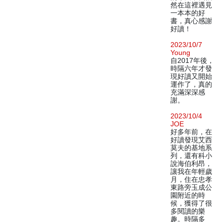
然在這裡遇見
一本本的好
書，真心感謝
好讀！
2023/10/7
Young
自2017年後，
時隔六年才發
現好讀又開始
運作了，真的
充滿深深感
謝。
2023/10/4
JOE
好多年前，在
好讀發現艾西
莫夫的基地系
列，還有科小
說海伯利昂，
讓我在年輕歲
月，住在忠孝
東路旁玉成公
園附近的時
候，獲得了很
多閱讀的樂
趣。時隔多