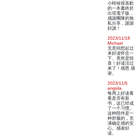
小時候很喜歡
的一本書終於
出現電子版，
感謝團隊的無
私分享，謝謝
好讀！
2023/11/18
Michael
无意间想起过
来好读怀念一
下。竟然是惊
喜！好读活过
来了！感恩 感
谢。
2023/11/5
angsila
每周上好读看
看是否有新
书，这已经成
了一个习惯。
这种陪伴是一
种舒服的，充
满确定感的安
心。感谢好
读。