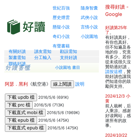
搜尋好讀 -
世紀百強
隨身智囊
Google
歷史煙雲
武俠小說
懸疑小說
言情小說
好讀第25年
了
。
奇幻小說
小說園地
有好讀真好，
有你也真好。
有聲書籍
但不知遍及各
有關好讀
讀友需知
勘誤需知
地的你，究竟
有多少。若你
製書需知
分工輸入
支持好讀
從未或很久沒
聯絡好讀
贊助過好讀，
小說園地 書目
請按這裡
，贊
助好讀也讓我
們知道你的鼓
阿瑟．黑利
《航空港》
說明
勵與支持。
2024/12/3 小
2016/5/6 (691K)
黄
2016/5/6 (713K)
前人栽树，后
人乘凉。感谢
2016/5/6 (1969K)
好读网站，感
2016/5/6 (475K)
谢所有的故
事。
2016/5/6 (475K)
2024/10/22