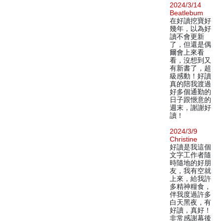
2024/3/14
Beatlebum
在好讀挖寶好
幾年，以為好
讀不會更新
了，但還是偶
爾會上來看
看，沒想到又
有新書了，超
級感動！好讀
真的陪我渡過
好多個通勤的
日子跟愜意的
週末，謝謝好
讀！
2024/3/9
Christine
好讀是我這個
文字工作者隨
時隨地的好朋
友，我有空就
上來，給我許
多精神糧食，
伴我度過許多
白天黑夜，有
好讀，真好！
非常感謝幕後