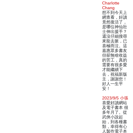
Charlotte
Chang
想不到今天上
網查看，好讀
竟然復活了，
是哪位神仙壯
士伸出援手？
還沒仔細搜尋
來龍去脈，已
喜極而泣。這
嘉惠眾多書友
但卻無啥收益
的苦工，真的
需要有很多愛
才能繼續下
去，祝福新版
主，謝謝您！
好人一生平
安！
2023/9/5 小張
喜愛好讀網站
及電子書本 很
多年月了。從
武俠小說起
始，到各種書
類，幸得有心
人製作電子本