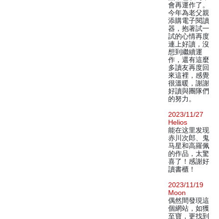
會再運作了。
今年為老父親
添購電子閱讀
器，抱著試一
試的心情再度
連上好讀，沒
想到繼續運
作，還有這麼
多讀友再度回
來這裡，感覺
很溫暖，謝謝
好讀與團隊們
的努力。
2023/11/27
Helios
能在这里发现
赤川次郎、鬼
马星和高羅佩
的作品，太驚
喜了！感謝好
讀書櫃！
2023/11/19
Moon
偶然間發現這
個網站，如獲
至寶，更找到