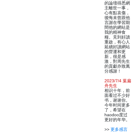
的論壇得悉網
主離世一事，
心有點哀傷，
後悔未曾跟他
言謝在學習期
間他的網站是
我的精神食
糧。見到好讀
重啟，有心人
延續好讀網站
的營運和更
新，很是感
激，對周先生
的貢獻亦致萬
分感謝！
2023/7/4 葉扁
舟先生
相识十年，前
面看过不少好
书，谢谢你。
今年时间更多
了，希望在
haodoo度过
更好的年华。
>>
更多感言