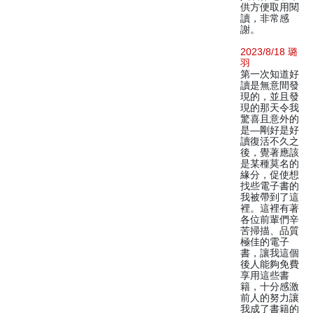
供方便取用閱
讀，非常感
謝。
2023/8/18 璐
羽
第一次知道好
讀是無意間發
現的，並且發
現的那天令我
驚喜且意外的
是—剛好是好
讀復活不久之
後，覺著應該
是某種莫名的
緣分，促使想
找些電子書的
我被帶到了這
裡。這裡有著
各位前輩們辛
苦掃描、品質
極佳的電子
書，讓我這個
後人能夠免費
享用這些書
籍，十分感激
前人的努力讓
我成了書籍的