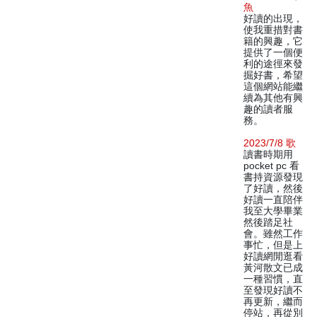
魚
好讀的出現，
使我重措對書
籍的興趣，它
提供了一個便
利的途徑來發
掘好書，希望
這個網站能繼
續為其他有興
趣的讀者服
務。
2023/7/8 歌
讀書時期用
pocket pc 看
書持資源發現
了好讀，然後
好讀一直陪伴
我至大學畢業
然後踏足社
會。雖然工作
事忙，但是上
好讀網閒逛看
黃河散文已成
一種習慣，直
至發現好讀不
再更新，繼而
停站，再從別