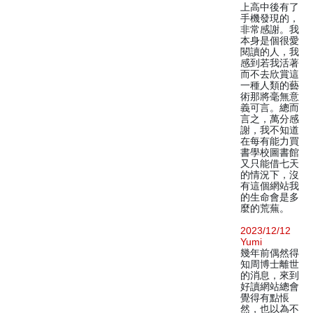
上高中後有了
手機發現的，
非常感謝。我
本身是個很愛
閱讀的人，我
感到若我活著
而不去欣賞這
一種人類的藝
術那將毫無意
義可言。總而
言之，萬分感
謝，我不知道
在每有能力買
書學校圖書館
又只能借七天
的情況下，沒
有這個網站我
的生命會是多
麼的荒蕪。
2023/12/12
Yumi
幾年前偶然得
知周博士離世
的消息，來到
好讀網站總會
覺得有點悵
然，也以為不