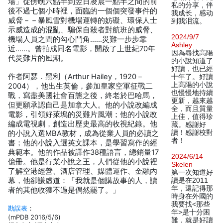
場」從傍晚六點半到翌日凌晨一點半之間的前
私的分享，伴
後不過七個小時裡，面臨的一個個突發事件的
我成长，感动
威脅－－暴風雪對機場運轉的妨礙、環保人士
到我泪流。
示威造成的混亂、騙保自殺者對航班的威脅、
2024/9/7
機場人員之間的勾心鬥角……災難一步步靠
Ashley
近……。曾拍成同名電影，開啟了上世紀70年
因為尋找高陽
代災難片的風潮。
的小說知道了
好讀，也已經
作者阿瑟．黑利（Arthur Hailey，1920－
十年了。好讀
上高陽的小說
2004），他出生英倫，參加皇家空軍征戰二
也慢慢地持續
戰，寫盡美國社會百態之後，終老於巴哈馬，
更新，越來越
但更願承認自己是加拿大人。他的小說改編成
全，而且質量
電影，引領好萊塢的災難片風潮；他的小說改
上佳，值得珍
編成電視劇，創造出歷史最高的收視紀錄。他
藏。感謝好
讀！感謝校對
的小說入選MBA教材，成為從業人員的必讀之
者！
書；他的小說入選英文課本，是學習寫作的經
典範本。他的作品被譯作38種語言，總銷量17
2024/6/14
億冊。他是行業小說之王，人們從他的小說裡
Skelen
了解空港經營、酒店管理、媒體運作、金融內
第一次知道好
幕，他卻謙虛道：「我就是個講故事的人，讀
讀是在2011
年，還記得那
者的其他收獲不過是偶然罷了。」
時身在外國的
我要找<那些
勘誤表
：
年>是十分困
(mPDB 2016/5/6)
難，就是好讀