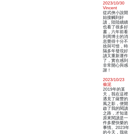
2023/10/30
Vincent
從武俠小說開
始接觸到好
讀，陸陸續續
也看了很多好
書，六年前看
到周博士的消
息覺得十分不
捨與可惜，時
隔多年發現好
讀又重新運作
了，實在感到
非常開心與感
謝！
2023/10/23
偷泥
2019年的某
天，我在這裡
遇見了薩豐的
風之影，便開
啟了我的閱讀
之路，才知道
原來閱讀是一
件多麼快樂的
事情。2023年
的今天，我依