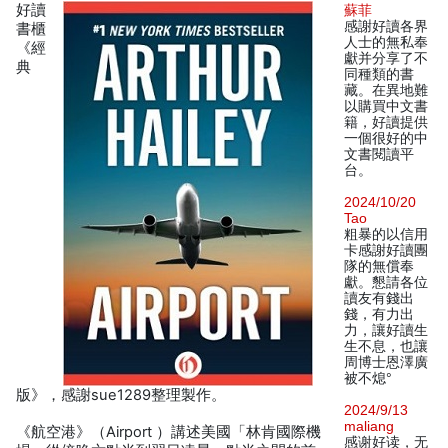
好讀
蘇菲
感謝好讀各界
書櫃
人士的無私奉
《經
獻并分享了不
典
同種類的書
藏。在異地難
以購買中文書
籍，好讀提供
一個很好的中
文書閱讀平
台。
2024/10/20
Tao
粗暴的以信用
卡感謝好讀團
隊的無償奉
獻。懇請各位
讀友有錢出
錢，有力出
力，讓好讀生
生不息，也讓
周博士恩澤廣
被不熄°
版》，感謝sue1289整理製作。
2024/9/13
maliang
《航空港》（Airport ）講述美國「林肯國際機
感谢好读，无