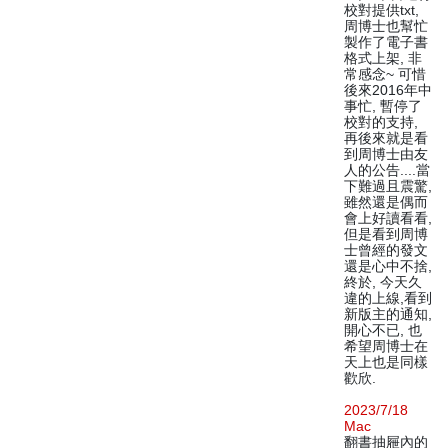
校對提供txt,
周博士也幫忙
製作了電子書
格式上架, 非
常感念~ 可惜
後來2016年中
事忙, 暫停了
校對的支持,
再後來就是看
到周博士由友
人的公告....當
下難過且震驚,
雖然還是偶而
會上好讀看看,
但是看到周博
士曾經的發文
還是心中不捨,
終於, 今天久
違的上線,看到
新版主的通知,
開心不已, 也
希望周博士在
天上也是同樣
歡欣.
2023/7/18
Mac
翻書抽屜內的