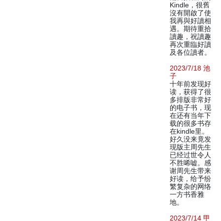
Kindle，很舊
沒有開啟了使
我再與好讀相
遇。期待重拾
讀趣，祝讀趣
再次重臨好讀
及各位讀者。
2023/7/18 池
子
十年前发现好
读，获得了很
多排版非常好
的电子书，现
在还有当年下
载的很多书存
在kindle里。
好久没来竟发
现版主周先生
已经过世令人
不胜唏嘘。感
谢周先生带来
好读，给予纷
繁复杂的网络
一方书香雅
地。
2023/7/14 甲