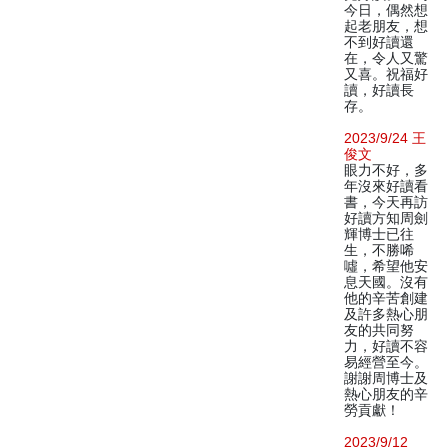
今日，偶然想
起老朋友，想
不到好讀還
在，令人又驚
又喜。祝福好
讀，好讀長
存。
2023/9/24 王
俊文
眼力不好，多
年沒來好讀看
書，今天再訪
好讀方知周劍
輝博士已往
生，不勝唏
噓，希望他安
息天國。沒有
他的辛苦創建
及許多熱心朋
友的共同努
力，好讀不容
易經營至今。
謝謝周博士及
熱心朋友的辛
勞貢獻！
2023/9/12