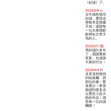
《好讀》了。
2024/5/8 rc
去年偶然發現
好讀，覺得這
裡根本是寶藏
天地！謝謝每
一位在幕後默
默耕耘文學天
地的人。
2024/5/7 呢
用好讀許多年
了，感謝重新
更新，也感謝
大家的付出！
2024/4/4 R
這里居然能找
到哈維爾．西
耶拉的書！驚
喜萬分！希望
能讀到更多這
位歷史小說大
師的作品！感
恩每一位好讀
團隊！