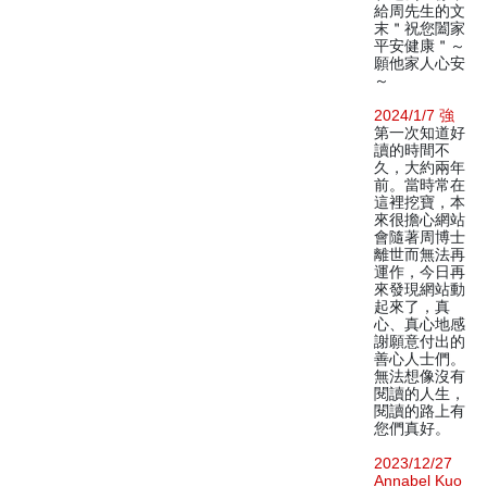
給周先生的文
末＂祝您闔家
平安健康＂～
願他家人心安
～
2024/1/7 強
第一次知道好
讀的時間不
久，大約兩年
前。當時常在
這裡挖寶，本
來很擔心網站
會隨著周博士
離世而無法再
運作，今日再
來發現網站動
起來了，真
心、真心地感
謝願意付出的
善心人士們。
無法想像沒有
閱讀的人生，
閱讀的路上有
您們真好。
2023/12/27
Annabel Kuo