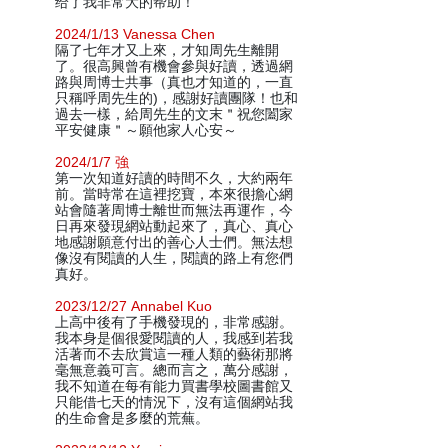
给了我非常大的帮助！
2024/1/13 Vanessa Chen
隔了七年才又上來，才知周先生離開
了。很高興曾有機會參與好讀，透過網
路與周博士共事（真也才知道的，一直
只稱呼周先生的)，感謝好讀團隊！也和
過去一樣，給周先生的文末＂祝您闔家
平安健康＂～願他家人心安～
2024/1/7 強
第一次知道好讀的時間不久，大約兩年
前。當時常在這裡挖寶，本來很擔心網
站會隨著周博士離世而無法再運作，今
日再來發現網站動起來了，真心、真心
地感謝願意付出的善心人士們。無法想
像沒有閱讀的人生，閱讀的路上有您們
真好。
2023/12/27 Annabel Kuo
上高中後有了手機發現的，非常感謝。
我本身是個很愛閱讀的人，我感到若我
活著而不去欣賞這一種人類的藝術那將
毫無意義可言。總而言之，萬分感謝，
我不知道在每有能力買書學校圖書館又
只能借七天的情況下，沒有這個網站我
的生命會是多麼的荒蕪。