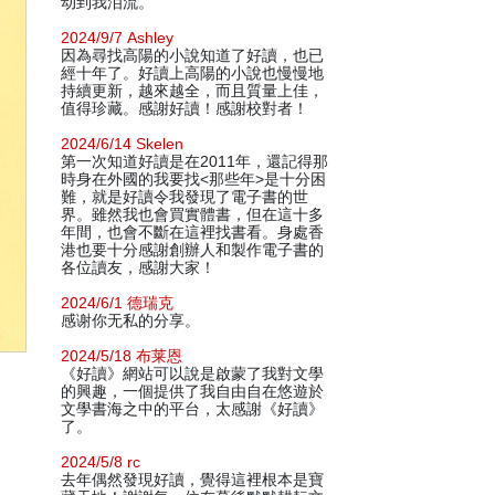
动到我泪流。
2024/9/7 Ashley
因為尋找高陽的小說知道了好讀，也已
經十年了。好讀上高陽的小說也慢慢地
持續更新，越來越全，而且質量上佳，
值得珍藏。感謝好讀！感謝校對者！
2024/6/14 Skelen
第一次知道好讀是在2011年，還記得那
時身在外國的我要找<那些年>是十分困
難，就是好讀令我發現了電子書的世
界。雖然我也會買實體書，但在這十多
年間，也會不斷在這裡找書看。身處香
港也要十分感謝創辦人和製作電子書的
各位讀友，感謝大家！
2024/6/1 德瑞克
感谢你无私的分享。
2024/5/18 布莱恩
《好讀》網站可以說是啟蒙了我對文學
的興趣，一個提供了我自由自在悠遊於
文學書海之中的平台，太感謝《好讀》
了。
2024/5/8 rc
去年偶然發現好讀，覺得這裡根本是寶