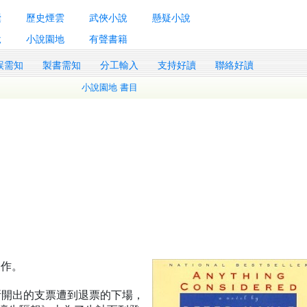
囊
歷史煙雲
武俠小說
懸疑小說
說
小說園地
有聲書籍
誤需知
製書需知
分工輸入
支持好讀
聯絡好讀
小說園地 書目
製作。
所開出的支票遭到退票的下場，