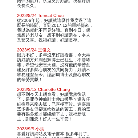
陪伴的歲月。永遠支持好讀。祝福好讀
長長久久。
2023/9/24 Tomcat Chou
從2006年起，好讀就這麼伴我度過了這
麼長的時間。直到2017.12的噩耗傳來，
我以為就此不再見好讀。直到今日，偶
然想起老朋友，想不到好讀還在，令人
又驚又喜。祝福好讀，好讀長存。
2023/9/24 王俊文
眼力不好，多年沒來好讀看書，今天再
訪好讀方知周劍輝博士已往生，不勝唏
噓，希望他安息天國。沒有他的辛苦創
建及許多熱心朋友的共同努力，好讀不
容易經營至今。謝謝周博士及熱心朋友
的辛勞貢獻！
2023/9/12 Charlotte Chang
想不到今天上網查看，好讀竟然復活
了，是哪位神仙壯士伸出援手？還沒仔
細搜尋來龍去脈，已喜極而泣。這嘉惠
眾多書友但卻無啥收益的苦工，真的需
要有很多愛才能繼續下去，祝福新版
主，謝謝您！好人一生平安！
2023/9/5 小張
喜愛好讀網站及電子書本 很多年月了。