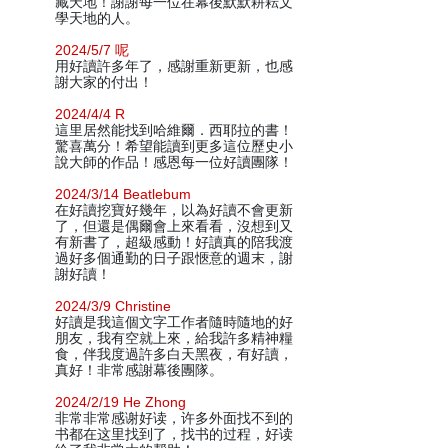
藏天地！謝謝每一位在幕後默默耕耘文
學天地的人。
2024/5/7 呢
用好讀許多年了，感謝重新更新，也感
謝大家的付出！
2024/4/4 R
這里居然能找到哈維爾．西耶拉的書！
驚喜萬分！希望能讀到更多這位歷史小
說大師的作品！感恩每一位好讀團隊！
2024/3/14 Beatlebum
在好讀挖寶好幾年，以為好讀不會更新
了，但還是偶爾會上來看看，沒想到又
有新書了，超級感動！好讀真的陪我渡
過好多個通勤的日子跟愜意的週末，謝
謝好讀！
2024/3/9 Christine
好讀是我這個文字工作者隨時隨地的好
朋友，我有空就上來，給我許多精神糧
食，伴我度過許多白天黑夜，有好讀，
真好！非常感謝幕後團隊。
2024/2/19 He Zhong
非常非常感谢好读，许多外面找不到的
书都在这里找到了，找书的过程，好读