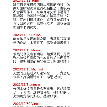
2023/12/12 Yumi
幾年前偶然得知周博士離世的消息，來
到好讀網站總會覺得有點悵然，也以為
不會再運作了。今年為老父親添購電子
閱讀器，抱著試一試的心情再度連上好
讀，沒想到繼續運作，還有這麼多讀友
再度回來這裡，感覺很溫暖，謝謝好讀
與團隊們的努力。
2023/11/27 Helios
能在这里发现赤川次郎、鬼马星和高羅
佩的作品，太驚喜了！感謝好讀書櫃！
2023/11/19 Moon
偶然間發現這個網站，如獲至寶，更找
到小時候很喜歡的一本書終於出現電子
版，感謝團隊的無私分享，謝謝好讀！
2023/11/18 Michael
无意间想起过来好读怀念一下。竟然是
惊喜！好读活过来了！感恩 感谢。
2023/11/5 angsila
每周上好读看看是否有新书，这已经成
了一个习惯。这种陪伴是一种舒服的，
充满确定感的安心。感谢好读。
2023/10/30 Vincent