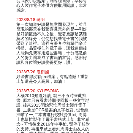
從武俠小說起始，到各種書類，幸得有
心人製作電子本供方便取用閱讀，非常
感謝。
2023/8/18 璐羽
第一次知道好讀是無意間發現的，並且
發現的那天令我驚喜且意外的是—剛好
是好讀復活不久之後，覺著應該是某種
莫名的緣分，促使想找些電子書的我被
帶到了這裡。這裡有著各位前輩們辛苦
掃描、品質極佳的電子書，讓我這個後
人能夠免費享用這些書籍，十分感激前
人的努力讓我成了書籍的富翁。感謝好
讀和各位讓好讀變得更好，讚。
2023/7/26 袁樹國
好些書都沒有prc檔案，有點遺憾！重新
上架還是令人高興，加油！
2023/7/20 KYLESONG
大概2010知道好讀, 就三不五時來此找
書, 原本只有看書時順便回報一些文字勘
誤, 後來2015開始幫忙周博士製作電子
書, 主要是OCR檔案的文字校對, 也曾經
掃瞄了一,二本書進行校對提供txt, 周博
士也幫忙製作了電子書格式上架, 非常感
念~ 可惜後來2016年中事忙, 暫停了校對
的支持, 再後來就是看到周博士由友人的