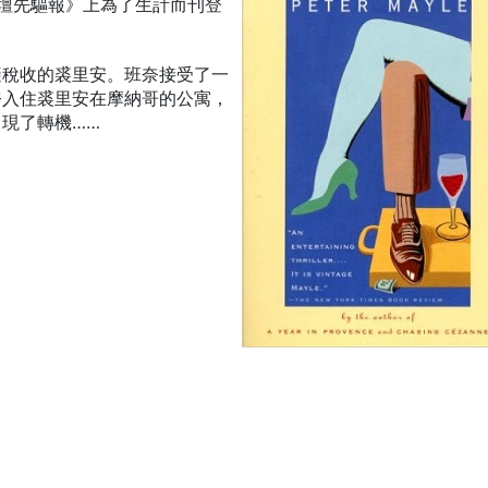
壇先驅報》上為了生計而刊登
避稅收的裘里安。班奈接受了一
奈入住裘里安在摩納哥的公寓，
現了轉機……