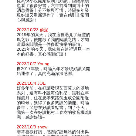
從武俠小說開始接觸到好讀，陸陸續續
也看了很多好書，六年前看到周博士的
消息覺得十分不捨與可惜，時隔多年發
現好讀又重新運作了，實在感到非常開
心與感謝！
2023/10/23 偷泥
2019年的某天，我在這裡遇見了薩豐的
風之影，便開啟了我的閱讀之路，才知
道原來閱讀是一件多麼快樂的事情。
2023年的今天，我依然在這裡遇見一本
本的好書，真心感謝好讀！
2023/10/7 Young
自2017年後，時隔六年才發現好讀又開
始運作了，真的充滿深深感謝。
2023/10/4 JOE
好多年前，在好讀發現艾西莫夫的基地
系列，還有科小說海伯利昂，讓我在年
輕歲月，住在忠孝東路旁玉成公園附近
的時候，獲得了很多閱讀的樂趣。時隔
多年，又想在好讀看點書，到了今天，
我第一次在好讀把村上春樹的收音機2讀
完，感謝好讀~
2023/10/3 snow
非常喜歡好讀，感謝好讀無私的付出與