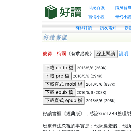
世紀百強
隨身智
言情小說
奇幻小
有關好讀
讀友需知
勘
彼得．梅爾
《有求必應》
說明
2016/5/6 (269K)
2016/5/6 (294K)
2016/5/6 (837K)
2016/5/6 (208K)
2016/5/6 (208K)
好讀書櫃《經典版》，感謝sue1289整理
班奈無法忽視的事實是：他阮囊羞澀，他