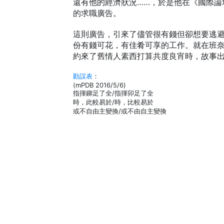
還有他的經濟狀況……，於是他在《國際論
的求職廣告。
這則廣告，引來了儘管很有錢但卻想要逃
份有錢可花，有佳肴可享的工作。就在班
約來了舊情人素西打算共度良宵時，故事出
勘誤表
：
(mPDB 2016/5/6)
指揮鉚足了全/指揮卯足了全
時，此較易於/時，比較易於
或不自由主變換/或不由自主變換