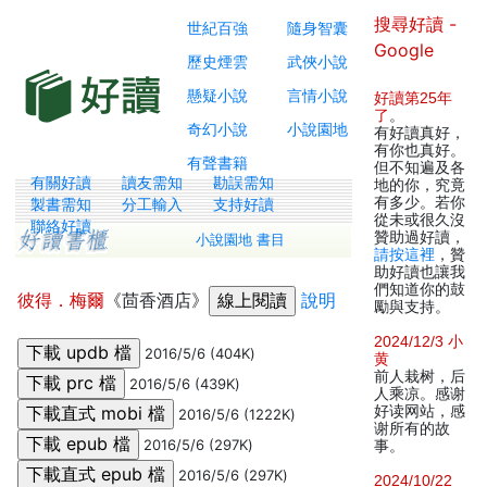
搜尋好讀 -
世紀百強
隨身智囊
Google
歷史煙雲
武俠小說
懸疑小說
言情小說
好讀第25年
了
。
奇幻小說
小說園地
有好讀真好，
有你也真好。
有聲書籍
但不知遍及各
有關好讀
讀友需知
勘誤需知
地的你，究竟
有多少。若你
製書需知
分工輸入
支持好讀
從未或很久沒
聯絡好讀
贊助過好讀，
小說園地 書目
請按這裡
，贊
助好讀也讓我
們知道你的鼓
彼得．梅爾
《茴香酒店》
說明
勵與支持。
2024/12/3 小
2016/5/6 (404K)
黄
前人栽树，后
2016/5/6 (439K)
人乘凉。感谢
好读网站，感
2016/5/6 (1222K)
谢所有的故
2016/5/6 (297K)
事。
2016/5/6 (297K)
2024/10/22