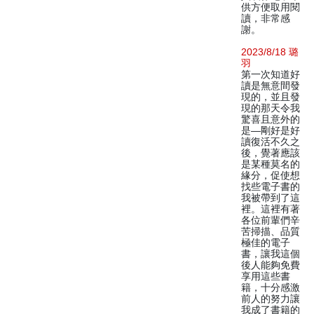
供方便取用閱
讀，非常感
謝。
2023/8/18 璐
羽
第一次知道好
讀是無意間發
現的，並且發
現的那天令我
驚喜且意外的
是—剛好是好
讀復活不久之
後，覺著應該
是某種莫名的
緣分，促使想
找些電子書的
我被帶到了這
裡。這裡有著
各位前輩們辛
苦掃描、品質
極佳的電子
書，讓我這個
後人能夠免費
享用這些書
籍，十分感激
前人的努力讓
我成了書籍的