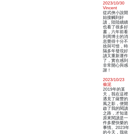
2023/10/30
Vincent
從武俠小說開
始接觸到好
讀，陸陸續續
也看了很多好
書，六年前看
到周博士的消
息覺得十分不
捨與可惜，時
隔多年發現好
讀又重新運作
了，實在感到
非常開心與感
謝！
2023/10/23
偷泥
2019年的某
天，我在這裡
遇見了薩豐的
風之影，便開
啟了我的閱讀
之路，才知道
原來閱讀是一
件多麼快樂的
事情。2023年
的今天，我依