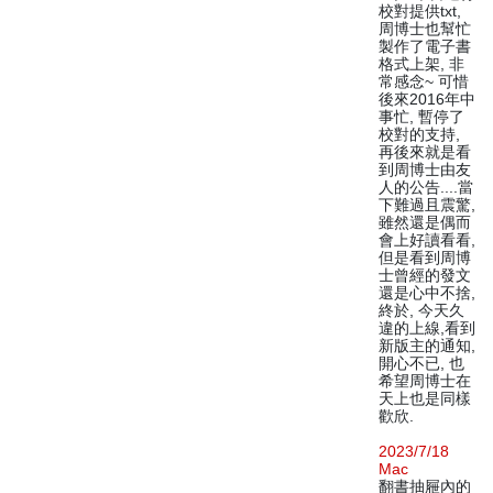
校對提供txt,
周博士也幫忙
製作了電子書
格式上架, 非
常感念~ 可惜
後來2016年中
事忙, 暫停了
校對的支持,
再後來就是看
到周博士由友
人的公告....當
下難過且震驚,
雖然還是偶而
會上好讀看看,
但是看到周博
士曾經的發文
還是心中不捨,
終於, 今天久
違的上線,看到
新版主的通知,
開心不已, 也
希望周博士在
天上也是同樣
歡欣.
2023/7/18
Mac
翻書抽屜內的