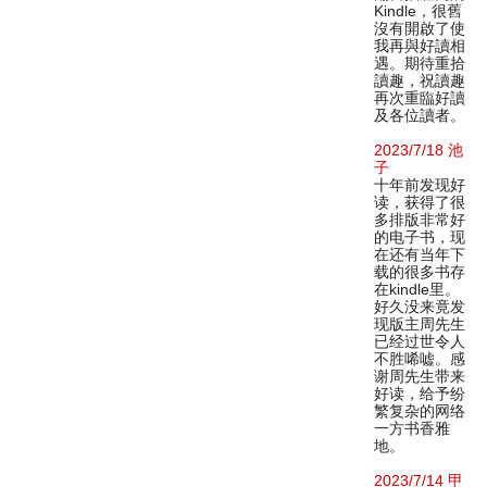
Kindle，很舊
沒有開啟了使
我再與好讀相
遇。期待重拾
讀趣，祝讀趣
再次重臨好讀
及各位讀者。
2023/7/18 池
子
十年前发现好
读，获得了很
多排版非常好
的电子书，现
在还有当年下
载的很多书存
在kindle里。
好久没来竟发
现版主周先生
已经过世令人
不胜唏嘘。感
谢周先生带来
好读，给予纷
繁复杂的网络
一方书香雅
地。
2023/7/14 甲