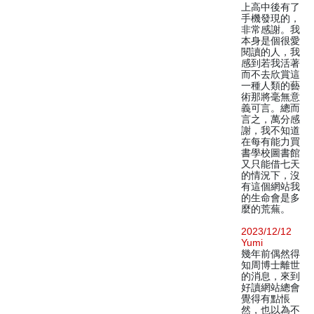
上高中後有了
手機發現的，
非常感謝。我
本身是個很愛
閱讀的人，我
感到若我活著
而不去欣賞這
一種人類的藝
術那將毫無意
義可言。總而
言之，萬分感
謝，我不知道
在每有能力買
書學校圖書館
又只能借七天
的情況下，沒
有這個網站我
的生命會是多
麼的荒蕪。
2023/12/12
Yumi
幾年前偶然得
知周博士離世
的消息，來到
好讀網站總會
覺得有點悵
然，也以為不