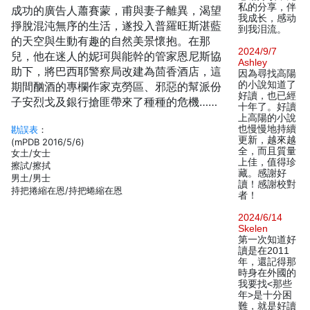
私的分享，伴
成功的廣告人蕭賽蒙，甫與妻子離異，渴望
我成长，感动
掙脫混沌無序的生活，遂投入普羅旺斯湛藍
到我泪流。
的天空與生動有趣的自然美景懷抱。在那
2024/9/7
兒，他在迷人的妮珂與能幹的管家恩尼斯協
Ashley
助下，將巴西耶警察局改建為茴香酒店，這
因為尋找高陽
的小說知道了
期間酗酒的專欄作家克勞區、邪惡的幫派份
好讀，也已經
子安烈戈及銀行搶匪帶來了種種的危機……
十年了。好讀
上高陽的小說
也慢慢地持續
勘誤表
：
更新，越來越
(mPDB 2016/5/6)
全，而且質量
女土/女士
上佳，值得珍
擦試/擦拭
藏。感謝好
男土/男士
讀！感謝校對
持把捲縮在恩/持把蜷縮在恩
者！
2024/6/14
Skelen
第一次知道好
讀是在2011
年，還記得那
時身在外國的
我要找<那些
年>是十分困
難，就是好讀