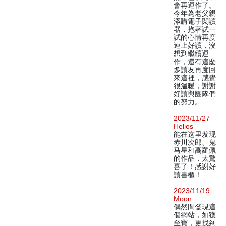
會再運作了。
今年為老父親
添購電子閱讀
器，抱著試一
試的心情再度
連上好讀，沒
想到繼續運
作，還有這麼
多讀友再度回
來這裡，感覺
很溫暖，謝謝
好讀與團隊們
的努力。
2023/11/27
Helios
能在这里发现
赤川次郎、鬼
马星和高羅佩
的作品，太驚
喜了！感謝好
讀書櫃！
2023/11/19
Moon
偶然間發現這
個網站，如獲
至寶，更找到