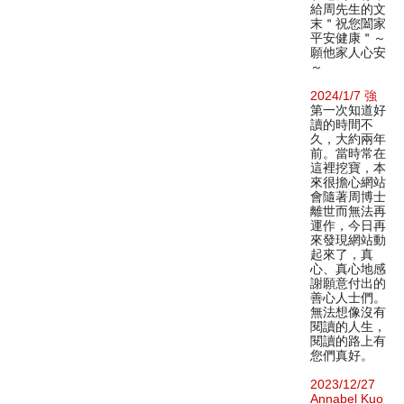
給周先生的文
末＂祝您闔家
平安健康＂～
願他家人心安
～
2024/1/7 強
第一次知道好
讀的時間不
久，大約兩年
前。當時常在
這裡挖寶，本
來很擔心網站
會隨著周博士
離世而無法再
運作，今日再
來發現網站動
起來了，真
心、真心地感
謝願意付出的
善心人士們。
無法想像沒有
閱讀的人生，
閱讀的路上有
您們真好。
2023/12/27
Annabel Kuo