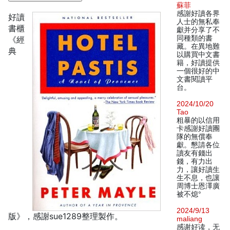
蘇菲
感謝好讀各界
好讀
人士的無私奉
書櫃
獻并分享了不
同種類的書
《經
藏。在異地難
典
以購買中文書
籍，好讀提供
一個很好的中
文書閱讀平
台。
2024/10/20
Tao
粗暴的以信用
卡感謝好讀團
隊的無償奉
獻。懇請各位
讀友有錢出
錢，有力出
力，讓好讀生
生不息，也讓
周博士恩澤廣
被不熄°
2024/9/13
版》，感謝sue1289整理製作。
maliang
感谢好读，无