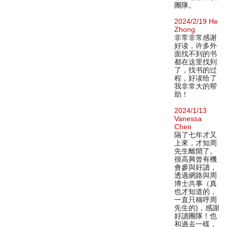
團隊。
2024/2/19 He
Zhong
非常非常感谢
好读，许多外
面找不到的书
都在这里找到
了，找书的过
程，好读给了
我非常大的帮
助！
2024/1/13
Vanessa
Chen
隔了七年才又
上來，才知周
先生離開了。
很高興曾有機
會參與好讀，
透過網路與周
博士共事（真
也才知道的，
一直只稱呼周
先生的)，感謝
好讀團隊！也
和過去一樣，