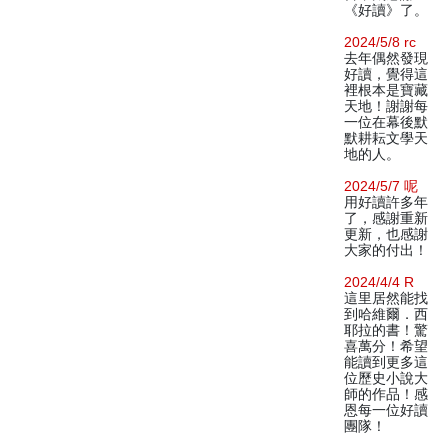
《好讀》了。
2024/5/8 rc
去年偶然發現
好讀，覺得這
裡根本是寶藏
天地！謝謝每
一位在幕後默
默耕耘文學天
地的人。
2024/5/7 呢
用好讀許多年
了，感謝重新
更新，也感謝
大家的付出！
2024/4/4 R
這里居然能找
到哈維爾．西
耶拉的書！驚
喜萬分！希望
能讀到更多這
位歷史小說大
師的作品！感
恩每一位好讀
團隊！