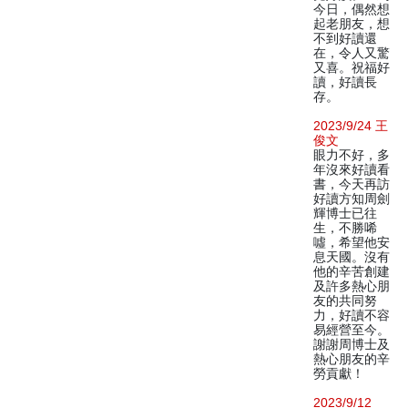
今日，偶然想
起老朋友，想
不到好讀還
在，令人又驚
又喜。祝福好
讀，好讀長
存。
2023/9/24 王
俊文
眼力不好，多
年沒來好讀看
書，今天再訪
好讀方知周劍
輝博士已往
生，不勝唏
噓，希望他安
息天國。沒有
他的辛苦創建
及許多熱心朋
友的共同努
力，好讀不容
易經營至今。
謝謝周博士及
熱心朋友的辛
勞貢獻！
2023/9/12