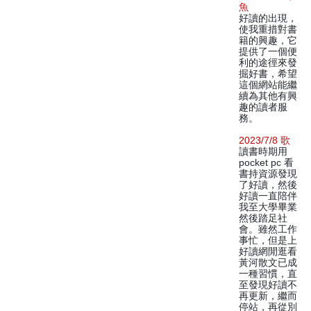
魚
好讀的出現，
使我重措對書
籍的興趣，它
提供了一個便
利的途徑來發
掘好書，希望
這個網站能繼
續為其他有興
趣的讀者服
務。
2023/7/8 歌
讀書時期用
pocket pc 看
書持資源發現
了好讀，然後
好讀一直陪伴
我至大學畢業
然後踏足社
會。雖然工作
事忙，但是上
好讀網閒逛看
黃河散文已成
一種習慣，直
至發現好讀不
再更新，繼而
停站，再從別