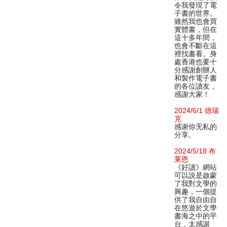
令我發現了電
子書的世界。
雖然我也會買
實體書，但在
這十多年間，
也會不斷在這
裡找書看。身
處香港也要十
分感謝創辦人
和製作電子書
的各位讀友，
感謝大家！
2024/6/1 德瑞
克
感谢你无私的
分享。
2024/5/18 布
莱恩
《好讀》網站
可以說是啟蒙
了我對文學的
興趣，一個提
供了我自由自
在悠遊於文學
書海之中的平
台，太感謝