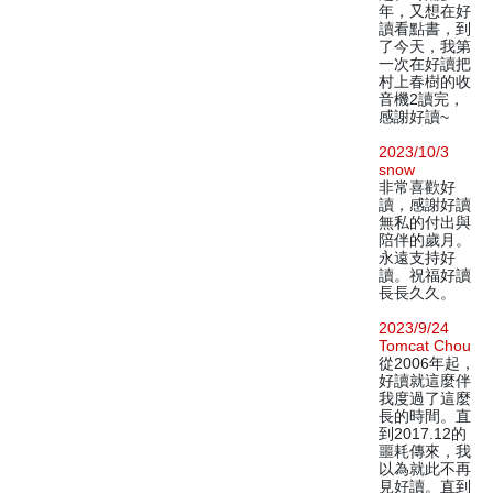
年，又想在好
讀看點書，到
了今天，我第
一次在好讀把
村上春樹的收
音機2讀完，
感謝好讀~
2023/10/3
snow
非常喜歡好
讀，感謝好讀
無私的付出與
陪伴的歲月。
永遠支持好
讀。祝福好讀
長長久久。
2023/9/24
Tomcat Chou
從2006年起，
好讀就這麼伴
我度過了這麼
長的時間。直
到2017.12的
噩耗傳來，我
以為就此不再
見好讀。直到