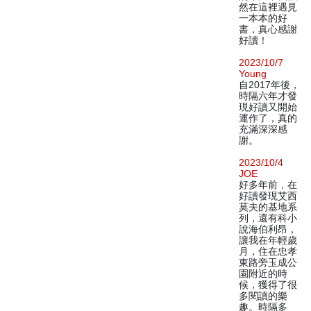
然在這裡遇見
一本本的好
書，真心感謝
好讀！
2023/10/7
Young
自2017年後，
時隔六年才發
現好讀又開始
運作了，真的
充滿深深感
謝。
2023/10/4
JOE
好多年前，在
好讀發現艾西
莫夫的基地系
列，還有科小
說海伯利昂，
讓我在年輕歲
月，住在忠孝
東路旁玉成公
園附近的時
候，獲得了很
多閱讀的樂
趣。時隔多