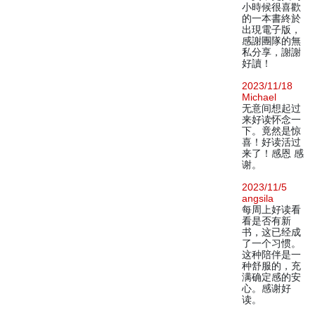
小時候很喜歡
的一本書終於
出現電子版，
感謝團隊的無
私分享，謝謝
好讀！
2023/11/18
Michael
无意间想起过
来好读怀念一
下。竟然是惊
喜！好读活过
来了！感恩 感
谢。
2023/11/5
angsila
每周上好读看
看是否有新
书，这已经成
了一个习惯。
这种陪伴是一
种舒服的，充
满确定感的安
心。感谢好
读。