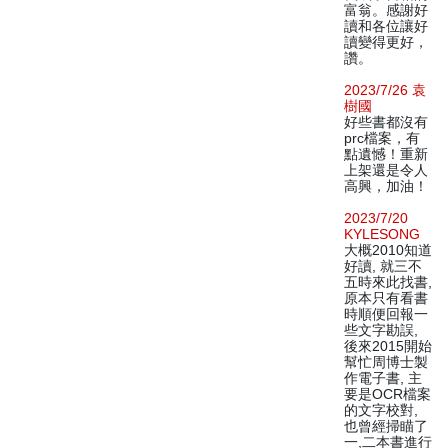
富翁。感謝好
讀和各位讓好
讀變得更好，
讚。
2023/7/26 袁
樹國
好些書都沒有
prc檔案，有
點遺憾！重新
上架還是令人
高興，加油！
2023/7/20
KYLESONG
大概2010知道
好讀, 就三不
五時來此找書,
原本只有看書
時順便回報一
些文字勘誤,
後來2015開始
幫忙周博士製
作電子書, 主
要是OCR檔案
的文字校對,
也曾經掃瞄了
一,二本書進行