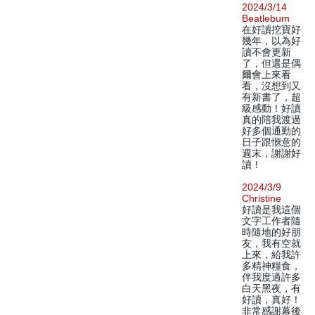
2024/3/14
Beatlebum
在好讀挖寶好
幾年，以為好
讀不會更新
了，但還是偶
爾會上來看
看，沒想到又
有新書了，超
級感動！好讀
真的陪我渡過
好多個通勤的
日子跟愜意的
週末，謝謝好
讀！
2024/3/9
Christine
好讀是我這個
文字工作者隨
時隨地的好朋
友，我有空就
上來，給我許
多精神糧食，
伴我度過許多
白天黑夜，有
好讀，真好！
非常感謝幕後