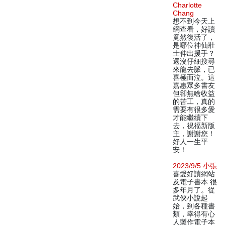
Charlotte
Chang
想不到今天上
網查看，好讀
竟然復活了，
是哪位神仙壯
士伸出援手？
還沒仔細搜尋
來龍去脈，已
喜極而泣。這
嘉惠眾多書友
但卻無啥收益
的苦工，真的
需要有很多愛
才能繼續下
去，祝福新版
主，謝謝您！
好人一生平
安！
2023/9/5 小張
喜愛好讀網站
及電子書本 很
多年月了。從
武俠小說起
始，到各種書
類，幸得有心
人製作電子本