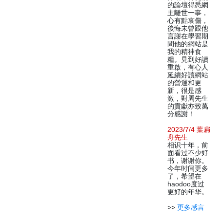
的論壇得悉網
主離世一事，
心有點哀傷，
後悔未曾跟他
言謝在學習期
間他的網站是
我的精神食
糧。見到好讀
重啟，有心人
延續好讀網站
的營運和更
新，很是感
激，對周先生
的貢獻亦致萬
分感謝！
2023/7/4 葉扁
舟先生
相识十年，前
面看过不少好
书，谢谢你。
今年时间更多
了，希望在
haodoo度过
更好的年华。
>>
更多感言