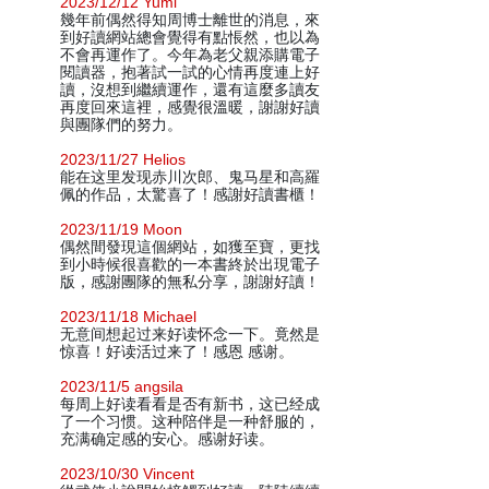
2023/12/12 Yumi
幾年前偶然得知周博士離世的消息，來
到好讀網站總會覺得有點悵然，也以為
不會再運作了。今年為老父親添購電子
閱讀器，抱著試一試的心情再度連上好
讀，沒想到繼續運作，還有這麼多讀友
再度回來這裡，感覺很溫暖，謝謝好讀
與團隊們的努力。
2023/11/27 Helios
能在这里发现赤川次郎、鬼马星和高羅
佩的作品，太驚喜了！感謝好讀書櫃！
2023/11/19 Moon
偶然間發現這個網站，如獲至寶，更找
到小時候很喜歡的一本書終於出現電子
版，感謝團隊的無私分享，謝謝好讀！
2023/11/18 Michael
无意间想起过来好读怀念一下。竟然是
惊喜！好读活过来了！感恩 感谢。
2023/11/5 angsila
每周上好读看看是否有新书，这已经成
了一个习惯。这种陪伴是一种舒服的，
充满确定感的安心。感谢好读。
2023/10/30 Vincent