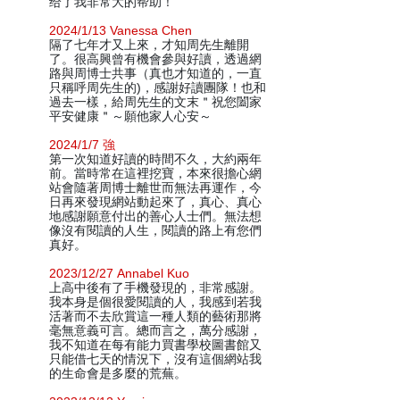
给了我非常大的帮助！
2024/1/13 Vanessa Chen
隔了七年才又上來，才知周先生離開
了。很高興曾有機會參與好讀，透過網
路與周博士共事（真也才知道的，一直
只稱呼周先生的)，感謝好讀團隊！也和
過去一樣，給周先生的文末＂祝您闔家
平安健康＂～願他家人心安～
2024/1/7 強
第一次知道好讀的時間不久，大約兩年
前。當時常在這裡挖寶，本來很擔心網
站會隨著周博士離世而無法再運作，今
日再來發現網站動起來了，真心、真心
地感謝願意付出的善心人士們。無法想
像沒有閱讀的人生，閱讀的路上有您們
真好。
2023/12/27 Annabel Kuo
上高中後有了手機發現的，非常感謝。
我本身是個很愛閱讀的人，我感到若我
活著而不去欣賞這一種人類的藝術那將
毫無意義可言。總而言之，萬分感謝，
我不知道在每有能力買書學校圖書館又
只能借七天的情況下，沒有這個網站我
的生命會是多麼的荒蕪。