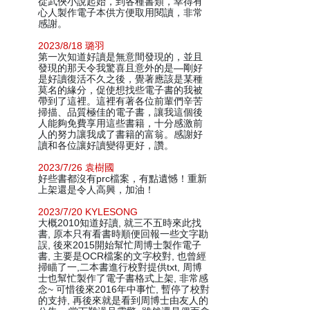
從武俠小說起始，到各種書類，幸得有
心人製作電子本供方便取用閱讀，非常
感謝。
2023/8/18 璐羽
第一次知道好讀是無意間發現的，並且
發現的那天令我驚喜且意外的是—剛好
是好讀復活不久之後，覺著應該是某種
莫名的緣分，促使想找些電子書的我被
帶到了這裡。這裡有著各位前輩們辛苦
掃描、品質極佳的電子書，讓我這個後
人能夠免費享用這些書籍，十分感激前
人的努力讓我成了書籍的富翁。感謝好
讀和各位讓好讀變得更好，讚。
2023/7/26 袁樹國
好些書都沒有prc檔案，有點遺憾！重新
上架還是令人高興，加油！
2023/7/20 KYLESONG
大概2010知道好讀, 就三不五時來此找
書, 原本只有看書時順便回報一些文字勘
誤, 後來2015開始幫忙周博士製作電子
書, 主要是OCR檔案的文字校對, 也曾經
掃瞄了一,二本書進行校對提供txt, 周博
士也幫忙製作了電子書格式上架, 非常感
念~ 可惜後來2016年中事忙, 暫停了校對
的支持, 再後來就是看到周博士由友人的