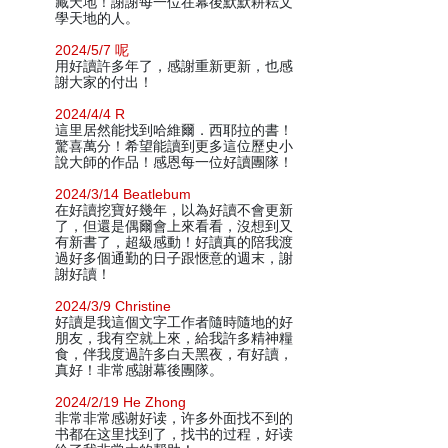
藏天地！謝謝每一位在幕後默默耕耘文
學天地的人。
2024/5/7 呢
用好讀許多年了，感謝重新更新，也感
謝大家的付出！
2024/4/4 R
這里居然能找到哈維爾．西耶拉的書！
驚喜萬分！希望能讀到更多這位歷史小
說大師的作品！感恩每一位好讀團隊！
2024/3/14 Beatlebum
在好讀挖寶好幾年，以為好讀不會更新
了，但還是偶爾會上來看看，沒想到又
有新書了，超級感動！好讀真的陪我渡
過好多個通勤的日子跟愜意的週末，謝
謝好讀！
2024/3/9 Christine
好讀是我這個文字工作者隨時隨地的好
朋友，我有空就上來，給我許多精神糧
食，伴我度過許多白天黑夜，有好讀，
真好！非常感謝幕後團隊。
2024/2/19 He Zhong
非常非常感谢好读，许多外面找不到的
书都在这里找到了，找书的过程，好读