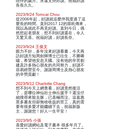
陪伴的歲月。永遠支持好讀。祝福好讀
長長久久。
2023/9/24 Tomcat Chou
從2006年起，好讀就這麼伴我度過了這
麼長的時間。直到2017.12的噩耗傳來，
我以為就此不再見好讀。直到今日，偶
然想起老朋友，想不到好讀還在，令人
又驚又喜。祝福好讀，好讀長存。
2023/9/24 王俊文
眼力不好，多年沒來好讀看書，今天再
訪好讀方知周劍輝博士已往生，不勝唏
噓，希望他安息天國。沒有他的辛苦創
建及許多熱心朋友的共同努力，好讀不
容易經營至今。謝謝周博士及熱心朋友
的辛勞貢獻！
2023/9/12 Charlotte Chang
想不到今天上網查看，好讀竟然復活
了，是哪位神仙壯士伸出援手？還沒仔
細搜尋來龍去脈，已喜極而泣。這嘉惠
眾多書友但卻無啥收益的苦工，真的需
要有很多愛才能繼續下去，祝福新版
主，謝謝您！好人一生平安！
2023/9/5 小張
喜愛好讀網站及電子書本 很多年月了。