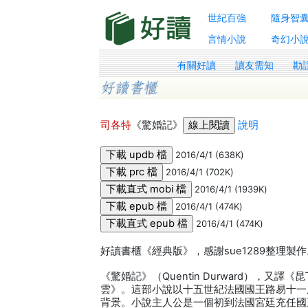
世紀百強
隨身智
言情小說
奇幻小
有關好讀
讀友需知
勘
司各特
《驚婚記》
說明
2016/4/1 (638K)
2016/4/1 (702K)
2016/4/1 (1939K)
2016/4/1 (474K)
2016/4/1 (474K)
好讀書櫃《經典版》，感謝sue1289整理製
《驚婚記》（Quentin Durward），又
雲》。這部小說以十五世紀法國國王路易十一
背景。小說主人公是一個初到法國宮廷充任國