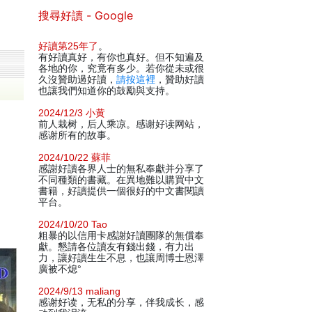
搜尋好讀 - Google
好讀第25年了
。
有好讀真好，有你也真好。但不知遍及
各地的你，究竟有多少。若你從未或很
久沒贊助過好讀，
請按這裡
，贊助好讀
也讓我們知道你的鼓勵與支持。
2024/12/3 小黄
前人栽树，后人乘凉。感谢好读网站，
感谢所有的故事。
2024/10/22 蘇菲
感謝好讀各界人士的無私奉獻并分享了
不同種類的書藏。在異地難以購買中文
書籍，好讀提供一個很好的中文書閱讀
平台。
2024/10/20 Tao
粗暴的以信用卡感謝好讀團隊的無償奉
獻。懇請各位讀友有錢出錢，有力出
力，讓好讀生生不息，也讓周博士恩澤
廣被不熄°
2024/9/13 maliang
感谢好读，无私的分享，伴我成长，感