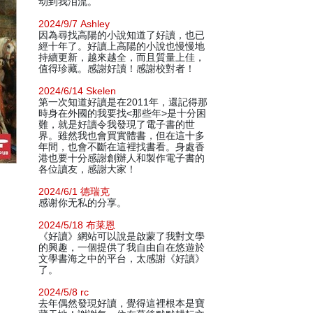
动到我泪流。
2024/9/7 Ashley
因為尋找高陽的小說知道了好讀，也已
經十年了。好讀上高陽的小說也慢慢地
持續更新，越來越全，而且質量上佳，
值得珍藏。感謝好讀！感謝校對者！
2024/6/14 Skelen
第一次知道好讀是在2011年，還記得那
時身在外國的我要找<那些年>是十分困
難，就是好讀令我發現了電子書的世
界。雖然我也會買實體書，但在這十多
年間，也會不斷在這裡找書看。身處香
港也要十分感謝創辦人和製作電子書的
各位讀友，感謝大家！
2024/6/1 德瑞克
感谢你无私的分享。
2024/5/18 布莱恩
《好讀》網站可以說是啟蒙了我對文學
的興趣，一個提供了我自由自在悠遊於
文學書海之中的平台，太感謝《好讀》
了。
2024/5/8 rc
去年偶然發現好讀，覺得這裡根本是寶