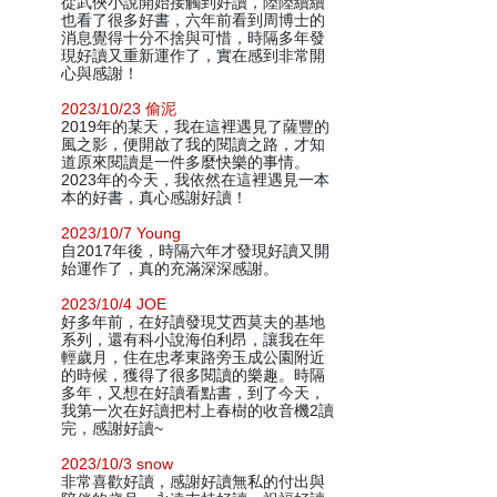
從武俠小說開始接觸到好讀，陸陸續續
也看了很多好書，六年前看到周博士的
消息覺得十分不捨與可惜，時隔多年發
現好讀又重新運作了，實在感到非常開
心與感謝！
2023/10/23 偷泥
2019年的某天，我在這裡遇見了薩豐的
風之影，便開啟了我的閱讀之路，才知
道原來閱讀是一件多麼快樂的事情。
2023年的今天，我依然在這裡遇見一本
本的好書，真心感謝好讀！
2023/10/7 Young
自2017年後，時隔六年才發現好讀又開
始運作了，真的充滿深深感謝。
2023/10/4 JOE
好多年前，在好讀發現艾西莫夫的基地
系列，還有科小說海伯利昂，讓我在年
輕歲月，住在忠孝東路旁玉成公園附近
的時候，獲得了很多閱讀的樂趣。時隔
多年，又想在好讀看點書，到了今天，
我第一次在好讀把村上春樹的收音機2讀
完，感謝好讀~
2023/10/3 snow
非常喜歡好讀，感謝好讀無私的付出與