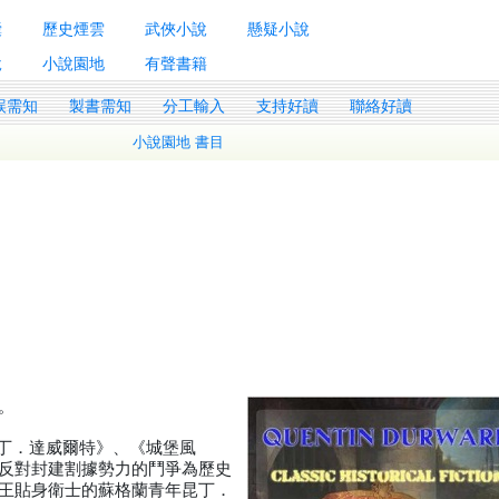
囊
歷史煙雲
武俠小說
懸疑小說
說
小說園地
有聲書籍
誤需知
製書需知
分工輸入
支持好讀
聯絡好讀
小說園地 書目
作。
譯《昆丁．達威爾特》、《城堡風
反對封建割據勢力的鬥爭為歷史
王貼身衛士的蘇格蘭青年昆丁．