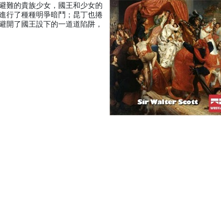
避難的貴族少女，國王和少女的
進行了種種明爭暗鬥；昆丁也捲
避開了國王設下的一道道陷阱，