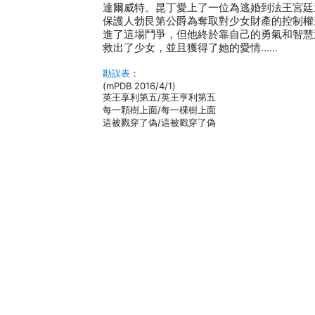
達爾威特。昆丁愛上了一位為逃婚到法王宮廷
保護人勃艮第公爵為奪取對少女財產的控制權
進了這場鬥爭，但他終於靠自己的勇氣和智慧
救出了少女，並且獲得了她的愛情……
勘誤表
：
(mPDB 2016/4/1)
英王享利第五/英王亨利第五
每一顆樹上面/每一棵樹上面
這被戮穿了偽/這被戳穿了偽