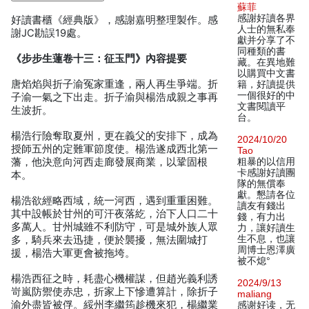
蘇菲
感謝好讀各界
好讀書櫃《經典版》，感謝嘉明整理製作。感
人士的無私奉
謝JC勘誤19處。
獻并分享了不
同種類的書
《步步生蓮卷十三：征玉門》內容提要
藏。在異地難
以購買中文書
唐焰焰與折子渝冤家重逢，兩人再生爭端。折
籍，好讀提供
一個很好的中
子渝一氣之下出走。折子渝與楊浩成親之事再
文書閱讀平
生波折。
台。
楊浩行險奪取夏州，更在義父的安排下，成為
2024/10/20
授師五州的定難軍節度使。楊浩遂成西北第一
Tao
藩，他決意向河西走廊發展商業，以鞏固根
粗暴的以信用
卡感謝好讀團
本。
隊的無償奉
獻。懇請各位
楊浩欲經略西域，統一河西，遇到重重困難。
讀友有錢出
其中設帳於甘州的可汗夜落紇，治下人口二十
錢，有力出
多萬人。甘州城雖不利防守，可是城外族人眾
力，讓好讀生
生不息，也讓
多，騎兵來去迅捷，便於襲擾，無法圍城打
周博士恩澤廣
援，楊浩大軍更會被拖垮。
被不熄°
楊浩西征之時，耗盡心機權謀，但趙光義利誘
2024/9/13
岢嵐防禦使赤忠，折家上下慘遭算計，除折子
maliang
渝外盡皆被俘。綏州李繼筠趁機來犯，楊繼業
感谢好读，无