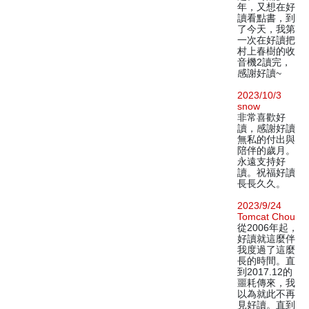
年，又想在好
讀看點書，到
了今天，我第
一次在好讀把
村上春樹的收
音機2讀完，
感謝好讀~
2023/10/3
snow
非常喜歡好
讀，感謝好讀
無私的付出與
陪伴的歲月。
永遠支持好
讀。祝福好讀
長長久久。
2023/9/24
Tomcat Chou
從2006年起，
好讀就這麼伴
我度過了這麼
長的時間。直
到2017.12的
噩耗傳來，我
以為就此不再
見好讀。直到