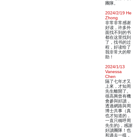
團隊。
2024/2/19 He
Zhong
非常非常感谢
好读，许多外
面找不到的书
都在这里找到
了，找书的过
程，好读给了
我非常大的帮
助！
2024/1/13
Vanessa
Chen
隔了七年才又
上來，才知周
先生離開了。
很高興曾有機
會參與好讀，
透過網路與周
博士共事（真
也才知道的，
一直只稱呼周
先生的)，感謝
好讀團隊！也
和過去一樣，