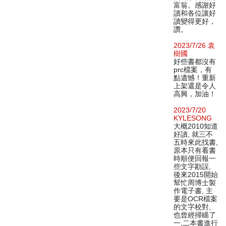
富翁。感謝好
讀和各位讓好
讀變得更好，
讚。
2023/7/26 袁
樹國
好些書都沒有
prc檔案，有
點遺憾！重新
上架還是令人
高興，加油！
2023/7/20
KYLESONG
大概2010知道
好讀, 就三不
五時來此找書,
原本只有看書
時順便回報一
些文字勘誤,
後來2015開始
幫忙周博士製
作電子書, 主
要是OCR檔案
的文字校對,
也曾經掃瞄了
一,二本書進行