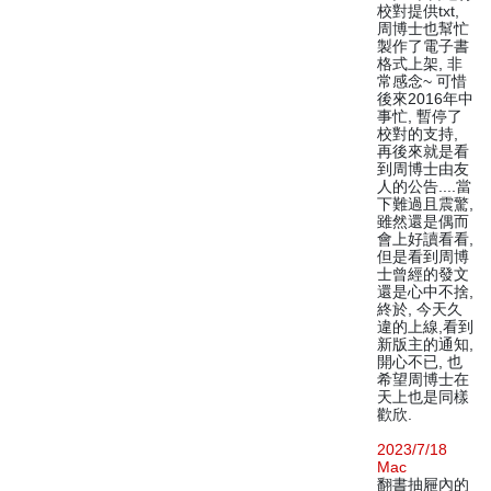
校對提供txt,
周博士也幫忙
製作了電子書
格式上架, 非
常感念~ 可惜
後來2016年中
事忙, 暫停了
校對的支持,
再後來就是看
到周博士由友
人的公告....當
下難過且震驚,
雖然還是偶而
會上好讀看看,
但是看到周博
士曾經的發文
還是心中不捨,
終於, 今天久
違的上線,看到
新版主的通知,
開心不已, 也
希望周博士在
天上也是同樣
歡欣.
2023/7/18
Mac
翻書抽屜內的