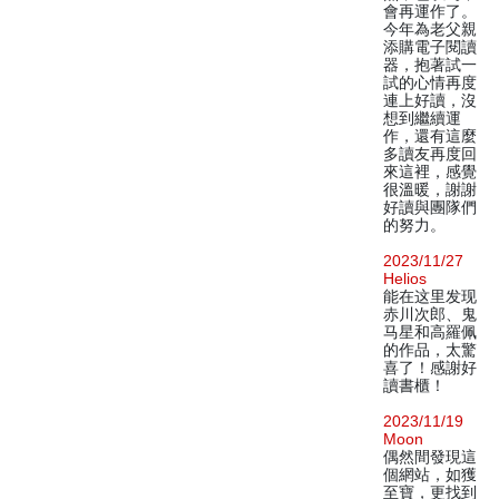
會再運作了。
今年為老父親
添購電子閱讀
器，抱著試一
試的心情再度
連上好讀，沒
想到繼續運
作，還有這麼
多讀友再度回
來這裡，感覺
很溫暖，謝謝
好讀與團隊們
的努力。
2023/11/27
Helios
能在这里发现
赤川次郎、鬼
马星和高羅佩
的作品，太驚
喜了！感謝好
讀書櫃！
2023/11/19
Moon
偶然間發現這
個網站，如獲
至寶，更找到