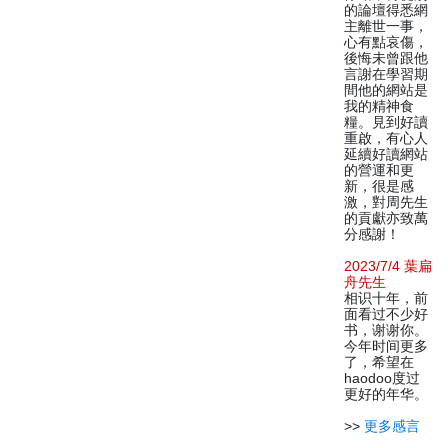
的論壇得悉網
主離世一事，
心有點哀傷，
後悔未曾跟他
言謝在學習期
間他的網站是
我的精神食
糧。見到好讀
重啟，有心人
延續好讀網站
的營運和更
新，很是感
激，對周先生
的貢獻亦致萬
分感謝！
2023/7/4 葉扁
舟先生
相识十年，前
面看过不少好
书，谢谢你。
今年时间更多
了，希望在
haodoo度过
更好的年华。
>>
更多感言