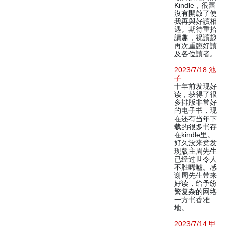
Kindle，很舊
沒有開啟了使
我再與好讀相
遇。期待重拾
讀趣，祝讀趣
再次重臨好讀
及各位讀者。
2023/7/18 池
子
十年前发现好
读，获得了很
多排版非常好
的电子书，现
在还有当年下
载的很多书存
在kindle里。
好久没来竟发
现版主周先生
已经过世令人
不胜唏嘘。感
谢周先生带来
好读，给予纷
繁复杂的网络
一方书香雅
地。
2023/7/14 甲