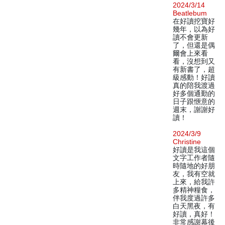
2024/3/14
Beatlebum
在好讀挖寶好
幾年，以為好
讀不會更新
了，但還是偶
爾會上來看
看，沒想到又
有新書了，超
級感動！好讀
真的陪我渡過
好多個通勤的
日子跟愜意的
週末，謝謝好
讀！
2024/3/9
Christine
好讀是我這個
文字工作者隨
時隨地的好朋
友，我有空就
上來，給我許
多精神糧食，
伴我度過許多
白天黑夜，有
好讀，真好！
非常感謝幕後