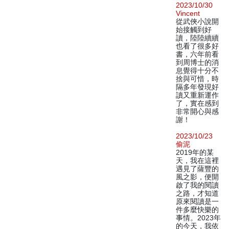
2023/10/30
Vincent
從武俠小說開
始接觸到好
讀，陸陸續續
也看了很多好
書，六年前看
到周博士的消
息覺得十分不
捨與可惜，時
隔多年發現好
讀又重新運作
了，實在感到
非常開心與感
謝！
2023/10/23
偷泥
2019年的某
天，我在這裡
遇見了薩豐的
風之影，便開
啟了我的閱讀
之路，才知道
原來閱讀是一
件多麼快樂的
事情。2023年
的今天，我依