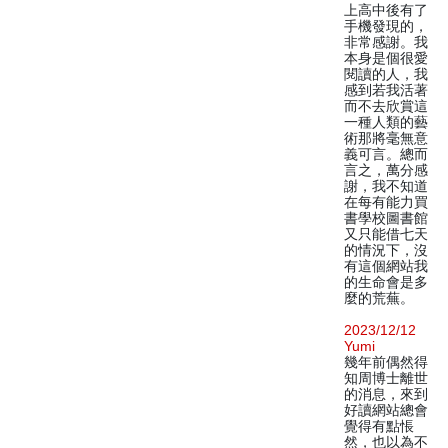
上高中後有了
手機發現的，
非常感謝。我
本身是個很愛
閱讀的人，我
感到若我活著
而不去欣賞這
一種人類的藝
術那將毫無意
義可言。總而
言之，萬分感
謝，我不知道
在每有能力買
書學校圖書館
又只能借七天
的情況下，沒
有這個網站我
的生命會是多
麼的荒蕪。
2023/12/12
Yumi
幾年前偶然得
知周博士離世
的消息，來到
好讀網站總會
覺得有點悵
然，也以為不