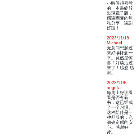
小時候很喜歡
的一本書終於
出現電子版，
感謝團隊的無
私分享，謝謝
好讀！
2023/11/18
Michael
无意间想起过
来好读怀念一
下。竟然是惊
喜！好读活过
来了！感恩 感
谢。
2023/11/5
angsila
每周上好读看
看是否有新
书，这已经成
了一个习惯。
这种陪伴是一
种舒服的，充
满确定感的安
心。感谢好
读。