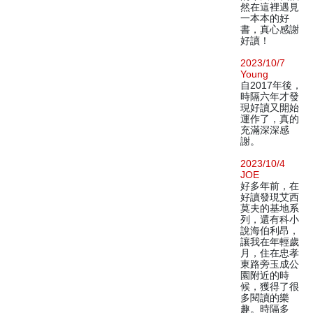
然在這裡遇見
一本本的好
書，真心感謝
好讀！
2023/10/7
Young
自2017年後，
時隔六年才發
現好讀又開始
運作了，真的
充滿深深感
謝。
2023/10/4
JOE
好多年前，在
好讀發現艾西
莫夫的基地系
列，還有科小
說海伯利昂，
讓我在年輕歲
月，住在忠孝
東路旁玉成公
園附近的時
候，獲得了很
多閱讀的樂
趣。時隔多