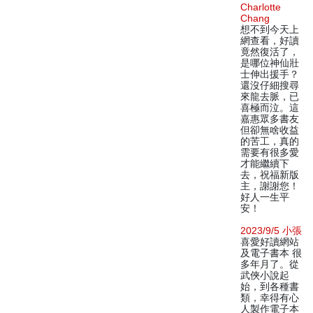
Charlotte
Chang
想不到今天上
網查看，好讀
竟然復活了，
是哪位神仙壯
士伸出援手？
還沒仔細搜尋
來龍去脈，已
喜極而泣。這
嘉惠眾多書友
但卻無啥收益
的苦工，真的
需要有很多愛
才能繼續下
去，祝福新版
主，謝謝您！
好人一生平
安！
2023/9/5 小張
喜愛好讀網站
及電子書本 很
多年月了。從
武俠小說起
始，到各種書
類，幸得有心
人製作電子本