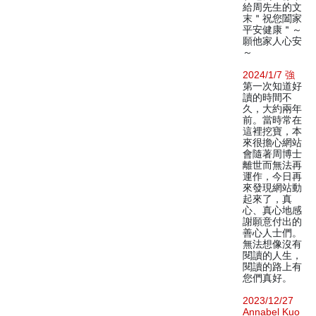
給周先生的文
末＂祝您闔家
平安健康＂～
願他家人心安
～
2024/1/7 強
第一次知道好
讀的時間不
久，大約兩年
前。當時常在
這裡挖寶，本
來很擔心網站
會隨著周博士
離世而無法再
運作，今日再
來發現網站動
起來了，真
心、真心地感
謝願意付出的
善心人士們。
無法想像沒有
閱讀的人生，
閱讀的路上有
您們真好。
2023/12/27
Annabel Kuo