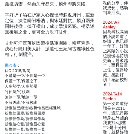
私的分享，伴
雖擅防禦，然而久守易失，麟州即將失陷。
我成长，感动
到我泪流。
幸好折子渝在折家人心惶惶時趕返府州，重新
定位，決意歸附楊浩，與宋廷對抗。麟府兩州
2024/9/7
同時後撤，據守橫山，成功擊潰來犯。楊浩遂
Ashley
無後顧之憂，更可全力攻打甘州。
因為尋找高陽
的小說知道了
好讀，也已經
甘州可汗夜落紇因遭楊浩軍圍困，糧草耗盡，
十年了。好讀
決心行險用美人計，派遣七王妃阿古麗犧牲色
上高陽的小說
相，行刺楊浩。
也慢慢地持續
更新，越來越
勘誤表
：
全，而且質量
上佳，值得珍
(JC 2016/6/3)
藏。感謝好
不是是一位/不但是一位
讀！感謝校對
保護一下/保護之下
者！
人多勢從/人多勢眾
竹仗劍/竹杖劍
2024/6/14
無無一壟/地無一壟
Skelen
不該叫訓/不該教訓
第一次知道好
折惟信已經進城/折惟昌已經進城
讀是在2011
折惟信風塵/折惟昌風塵
年，還記得那
時身在外國的
折惟信作為/折惟昌作為
我要找<那些
折惟信心憂/折惟昌心憂
年>是十分困
折惟信一見/折惟昌一見
難，就是好讀