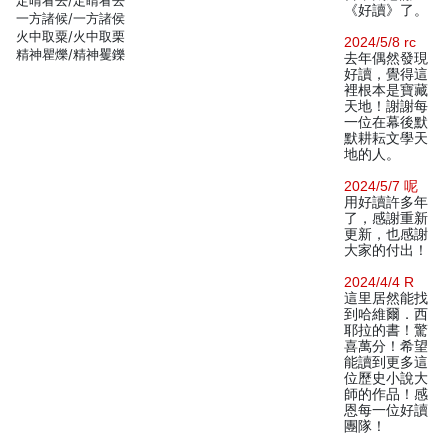
定晴看去/定睛看去
《好讀》了。
一方諸候/一方諸侯
火中取粟/火中取栗
2024/5/8 rc
精神瞿爍/精神矍鑠
去年偶然發現
好讀，覺得這
裡根本是寶藏
天地！謝謝每
一位在幕後默
默耕耘文學天
地的人。
2024/5/7 呢
用好讀許多年
了，感謝重新
更新，也感謝
大家的付出！
2024/4/4 R
這里居然能找
到哈維爾．西
耶拉的書！驚
喜萬分！希望
能讀到更多這
位歷史小說大
師的作品！感
恩每一位好讀
團隊！