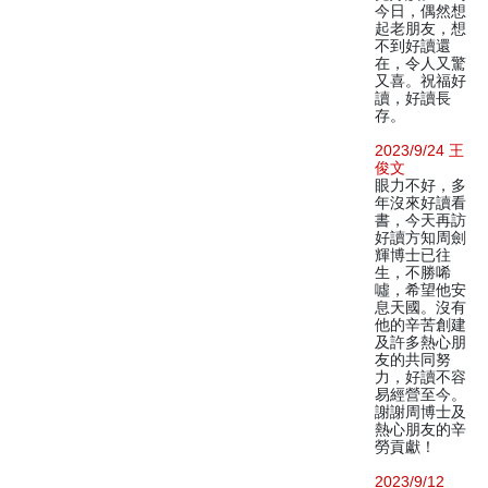
今日，偶然想
起老朋友，想
不到好讀還
在，令人又驚
又喜。祝福好
讀，好讀長
存。
2023/9/24 王
俊文
眼力不好，多
年沒來好讀看
書，今天再訪
好讀方知周劍
輝博士已往
生，不勝唏
噓，希望他安
息天國。沒有
他的辛苦創建
及許多熱心朋
友的共同努
力，好讀不容
易經營至今。
謝謝周博士及
熱心朋友的辛
勞貢獻！
2023/9/12