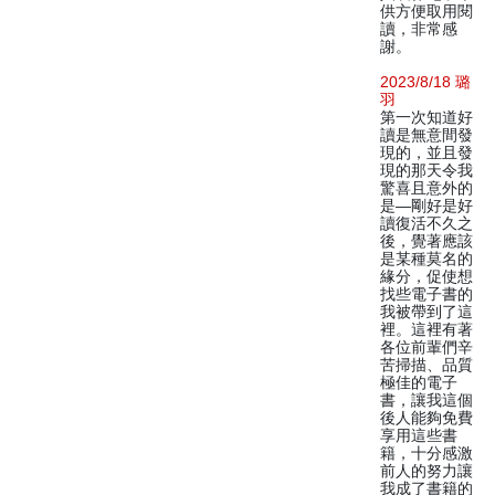
供方便取用閱
讀，非常感
謝。
2023/8/18 璐
羽
第一次知道好
讀是無意間發
現的，並且發
現的那天令我
驚喜且意外的
是—剛好是好
讀復活不久之
後，覺著應該
是某種莫名的
緣分，促使想
找些電子書的
我被帶到了這
裡。這裡有著
各位前輩們辛
苦掃描、品質
極佳的電子
書，讓我這個
後人能夠免費
享用這些書
籍，十分感激
前人的努力讓
我成了書籍的