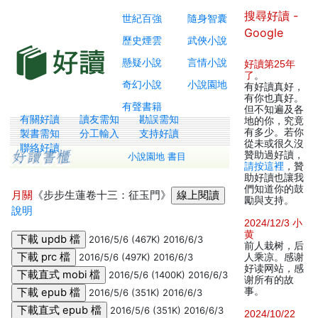
搜尋好讀 -
世紀百強
隨身智囊
Google
歷史煙雲
武俠小說
懸疑小說
言情小說
好讀第25年
了
。
奇幻小說
小說園地
有好讀真好，
有你也真好。
有聲書籍
但不知遍及各
有關好讀
讀友需知
勘誤需知
地的你，究竟
有多少。若你
製書需知
分工輸入
支持好讀
從未或很久沒
聯絡好讀
贊助過好讀，
小說園地 書目
請按這裡
，贊
助好讀也讓我
們知道你的鼓
月關
《步步生蓮卷十三：征玉門》
勵與支持。
說明
2024/12/3 小
黄
2016/5/6 (467K) 2016/6/3
前人栽树，后
2016/5/6 (497K) 2016/6/3
人乘凉。感谢
好读网站，感
2016/5/6 (1400K) 2016/6/3
谢所有的故
事。
2016/5/6 (351K) 2016/6/3
2016/5/6 (351K) 2016/6/3
2024/10/22