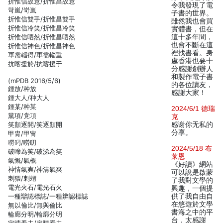
折惟信故意/折惟昌故意
令我發現了電
苛嵐/岢嵐
子書的世界。
折惟信雙手/折惟昌雙手
雖然我也會買
折惟信冷笑/折惟昌冷笑
實體書，但在
折惟信哂然/折惟昌哂然
這十多年間，
也會不斷在這
折惟信神色/折惟昌神色
裡找書看。身
軍需輜得/軍需輜重
處香港也要十
抗喀援於/抗喀援于
分感謝創辦人
和製作電子書
(mPDB 2016/5/6)
的各位讀友，
鍾放/种放
感謝大家！
鍾大人/种大人
鍾某/种某
2024/6/1 德瑞
黨項/党項
克
笑顏逐開/笑逐顏開
感谢你无私的
分享。
甲胄/甲冑
嘮叼/嘮叨
2024/5/18 布
破啼為笑/破涕為笑
莱恩
氣慨/氣概
《好讀》網站
神情氣爽/神清氣爽
可以說是啟蒙
刺猥/刺蝟
了我對文學的
電光火石/電光石火
興趣，一個提
一種辯認標誌/一種辨認標誌
供了我自由自
在悠遊於文學
無以倫比/無與倫比
書海之中的平
輪廊分明/輪廓分明
台，太感謝