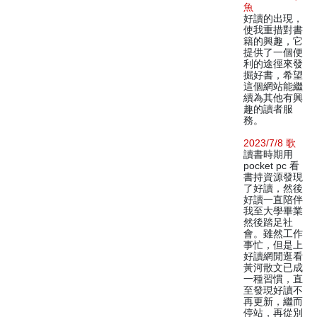
魚
好讀的出現，
使我重措對書
籍的興趣，它
提供了一個便
利的途徑來發
掘好書，希望
這個網站能繼
續為其他有興
趣的讀者服
務。
2023/7/8 歌
讀書時期用
pocket pc 看
書持資源發現
了好讀，然後
好讀一直陪伴
我至大學畢業
然後踏足社
會。雖然工作
事忙，但是上
好讀網閒逛看
黃河散文已成
一種習慣，直
至發現好讀不
再更新，繼而
停站，再從別