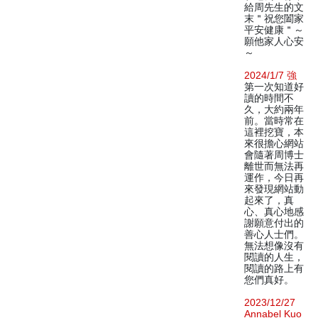
給周先生的文
末＂祝您闔家
平安健康＂～
願他家人心安
～
2024/1/7 強
第一次知道好
讀的時間不
久，大約兩年
前。當時常在
這裡挖寶，本
來很擔心網站
會隨著周博士
離世而無法再
運作，今日再
來發現網站動
起來了，真
心、真心地感
謝願意付出的
善心人士們。
無法想像沒有
閱讀的人生，
閱讀的路上有
您們真好。
2023/12/27
Annabel Kuo