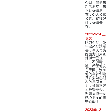
今日，偶然想
起老朋友，想
不到好讀還
在，令人又驚
又喜。祝福好
讀，好讀長
存。
2023/9/24 王
俊文
眼力不好，多
年沒來好讀看
書，今天再訪
好讀方知周劍
輝博士已往
生，不勝唏
噓，希望他安
息天國。沒有
他的辛苦創建
及許多熱心朋
友的共同努
力，好讀不容
易經營至今。
謝謝周博士及
熱心朋友的辛
勞貢獻！
2023/9/12