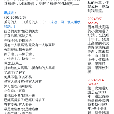
私的分享，伴
迷楊浩，因緣際會，竟解了楊浩的孤陽煞……
我成长，感动
到我泪流。
勘誤表
：
(JC 2016/5/6)
2024/9/7
瓜分的人︙︙/瓜分的人︙︙﹂
(未改，同一個人繼續
Ashley
說話。)
因為尋找高陽
姐己的美女/妲己的美女
的小說知道了
好讀，也已經
拓跋浩風/拓跋昊風
十年了。好讀
莽撞子兒/莽撞兒子
上高陽的小說
竟有一人敢高聲/竟沒有一人敢高聲
也慢慢地持續
著想提醒/想著提醒
更新，越來越
妳子渝，/﹁妳子渝，
全，而且質量
。快去！/。快去！﹂
上佳，值得珍
馬虎上/馬上
藏。感謝好
折御勳的人馬還/﹁折御勳的人馬還
讀！感謝校對
者！
了結了/了解了
何其不意/何其不易
2024/6/14
是官人是沒有/是官人沒有
Skelen
渾可飯吃/混可飯吃
第一次知道好
小冬道/小東道
讀是在2011
他他就不會/他就不會
年，還記得那
已經高得多了/已經好得多了
時身在外國的
有有要去/有人要去
我要找<那些
年>是十分困
早是總這麼/要是總這麼
難，就是好讀
大哥二可/大哥二哥