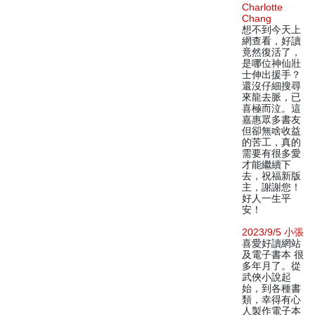
Charlotte
Chang
想不到今天上
網查看，好讀
竟然復活了，
是哪位神仙壯
士伸出援手？
還沒仔細搜尋
來龍去脈，已
喜極而泣。這
嘉惠眾多書友
但卻無啥收益
的苦工，真的
需要有很多愛
才能繼續下
去，祝福新版
主，謝謝您！
好人一生平
安！
2023/9/5 小張
喜愛好讀網站
及電子書本 很
多年月了。從
武俠小說起
始，到各種書
類，幸得有心
人製作電子本