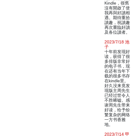
Kindle，很舊
沒有開啟了使
我再與好讀相
遇。期待重拾
讀趣，祝讀趣
再次重臨好讀
及各位讀者。
2023/7/18 池
子
十年前发现好
读，获得了很
多排版非常好
的电子书，现
在还有当年下
载的很多书存
在kindle里。
好久没来竟发
现版主周先生
已经过世令人
不胜唏嘘。感
谢周先生带来
好读，给予纷
繁复杂的网络
一方书香雅
地。
2023/7/14 甲