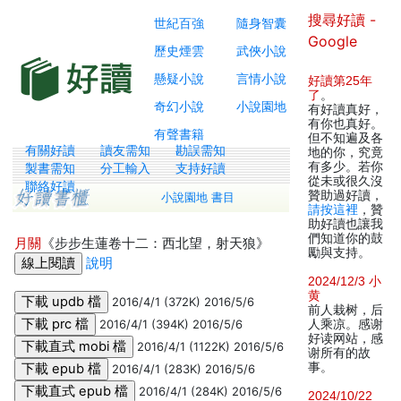
搜尋好讀 -
世紀百強
隨身智囊
Google
歷史煙雲
武俠小說
懸疑小說
言情小說
好讀第25年
了
。
奇幻小說
小說園地
有好讀真好，
有你也真好。
有聲書籍
但不知遍及各
有關好讀
讀友需知
勘誤需知
地的你，究竟
有多少。若你
製書需知
分工輸入
支持好讀
從未或很久沒
聯絡好讀
贊助過好讀，
小說園地 書目
請按這裡
，贊
助好讀也讓我
們知道你的鼓
月關
《步步生蓮卷十二：西北望，射天狼》
勵與支持。
說明
2024/12/3 小
黄
2016/4/1 (372K) 2016/5/6
前人栽树，后
2016/4/1 (394K) 2016/5/6
人乘凉。感谢
好读网站，感
2016/4/1 (1122K) 2016/5/6
谢所有的故
事。
2016/4/1 (283K) 2016/5/6
2016/4/1 (284K) 2016/5/6
2024/10/22