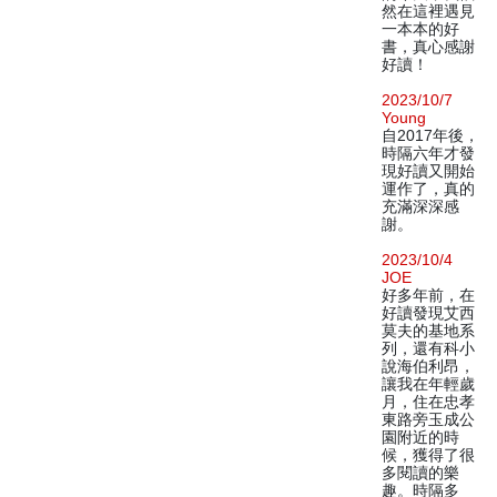
然在這裡遇見
一本本的好
書，真心感謝
好讀！
2023/10/7
Young
自2017年後，
時隔六年才發
現好讀又開始
運作了，真的
充滿深深感
謝。
2023/10/4
JOE
好多年前，在
好讀發現艾西
莫夫的基地系
列，還有科小
說海伯利昂，
讓我在年輕歲
月，住在忠孝
東路旁玉成公
園附近的時
候，獲得了很
多閱讀的樂
趣。時隔多