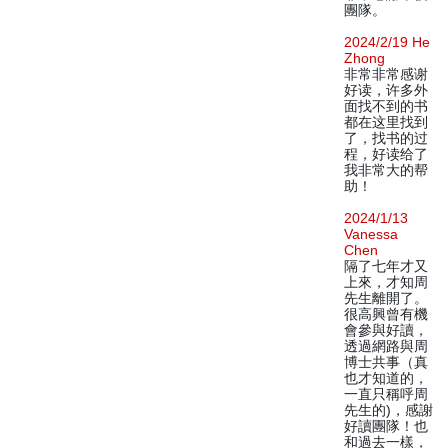
團隊。
2024/2/19 He
Zhong
非常非常感谢
好读，许多外
面找不到的书
都在这里找到
了，找书的过
程，好读给了
我非常大的帮
助！
2024/1/13
Vanessa
Chen
隔了七年才又
上來，才知周
先生離開了。
很高興曾有機
會參與好讀，
透過網路與周
博士共事（真
也才知道的，
一直只稱呼周
先生的)，感謝
好讀團隊！也
和過去一樣，