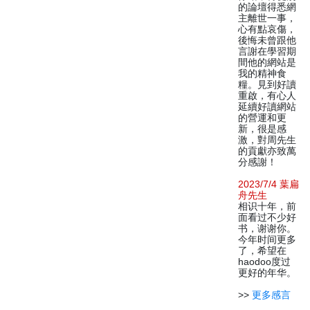
的論壇得悉網
主離世一事，
心有點哀傷，
後悔未曾跟他
言謝在學習期
間他的網站是
我的精神食
糧。見到好讀
重啟，有心人
延續好讀網站
的營運和更
新，很是感
激，對周先生
的貢獻亦致萬
分感謝！
2023/7/4 葉扁
舟先生
相识十年，前
面看过不少好
书，谢谢你。
今年时间更多
了，希望在
haodoo度过
更好的年华。
>>
更多感言