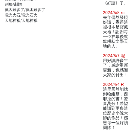
《好讀》了。
刺猥/刺蝟
就因難多了/就困難多了
2024/5/8 rc
電光火石/電光石火
去年偶然發現
天地神祗/天地神祇
好讀，覺得這
裡根本是寶藏
天地！謝謝每
一位在幕後默
默耕耘文學天
地的人。
2024/5/7 呢
用好讀許多年
了，感謝重新
更新，也感謝
大家的付出！
2024/4/4 R
這里居然能找
到哈維爾．西
耶拉的書！驚
喜萬分！希望
能讀到更多這
位歷史小說大
師的作品！感
恩每一位好讀
團隊！