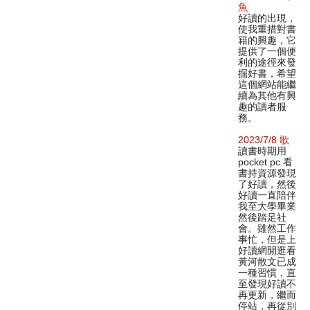
魚
好讀的出現，
使我重措對書
籍的興趣，它
提供了一個便
利的途徑來發
掘好書，希望
這個網站能繼
續為其他有興
趣的讀者服
務。
2023/7/8 歌
讀書時期用
pocket pc 看
書持資源發現
了好讀，然後
好讀一直陪伴
我至大學畢業
然後踏足社
會。雖然工作
事忙，但是上
好讀網閒逛看
黃河散文已成
一種習慣，直
至發現好讀不
再更新，繼而
停站，再從別