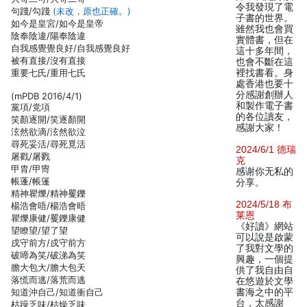
令我發現了電
句踐/勾踐
(未改，原也正確。)
子書的世界。
如今是皇宮/如今是皇帝
雖然我也會買
陰奉陰違/陽奉陰違
實體書，但在
自我感覺覺良好/自我感覺良好
這十多年間，
被有直接/沒有直接
也會不斷在這
重要七氏/重用七氏
裡找書看。身
處香港也要十
分感謝創辦人
(mPDB 2016/4/1)
和製作電子書
黨項/党項
的各位讀友，
笑顏逐開/笑逐顏開
感謝大家！
泫然欲滴/泫然欲泣
尋死妥活/尋死覓活
2024/6/1 德瑞
屠戳/屠戮
克
甲胄/甲冑
感谢你无私的
帳蓬/帳篷
分享。
精神瞿爍/精神矍鑠
2024/5/18 布
楊浩會唔/楊浩會晤
莱恩
瞿爍康健/矍鑠康健
《好讀》網站
望瞭望/望了望
可以說是啟蒙
戌守前方/戍守前方
了我對文學的
破啼為笑/破涕為笑
興趣，一個提
膽大包大/膽大包天
供了我自由自
落慌而逃/落荒而逃
在悠遊於文學
知道沖自己/知道衝自己
書海之中的平
台，太感謝
枯躁乏味/枯燥乏味