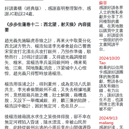
蘇菲
感謝好讀各界
好讀書櫃《經典版》，感謝嘉明整理製作。感
人士的無私奉
謝JC勘誤24處。
獻并分享了不
同種類的書
《步步生蓮卷十二：西北望，射天狼》內容提
藏。在異地難
要
以購買中文書
籍，好讀提供
一個很好的中
趙光義先施驅虎吞狼之計，再來火中取栗分化
文書閱讀平
西北諸方勢力。楊浩知道李光睿會趁自己響應
台。
宋室攻打北漢出兵攻打銀州，乃預作準備，順
勢而行，討得討逆詔書，又得趙光義調撥箭
2024/10/20
矢、糧米。當楊浩率兵返回銀州時，傳來蜀
Tao
粗暴的以信用
地、江南、閩地叛亂消息，汴梁城中人心惶
卡感謝好讀團
惶。趙光義只得暫時放過楊浩。
隊的無償奉
獻。懇請各位
楊浩用張浦之計，得到夏州，成為党項八氏新
讀友有錢出
共主。李光睿偷襲銀州不成，又失去根據地夏
錢，有力出
州，竟然能藉兵敗之機，壯士解腕，藉機逃
力，讓好讀生
生不息，也讓
脫，又設下一舉殲滅銀、府、麟三藩的陷阱，
周博士恩澤廣
楊浩誤中敵計，困於無定河，危在旦夕……
被不熄°
後楊浩雖藉跳水求生之策僥倖得脫，卻不幸在
2024/9/13
無定河裡陷入昏迷，隨水漂流，幸被山民所
maliang
救。此時從銀州出逃的小周后竟在山間偶遇昏
感谢好读，无