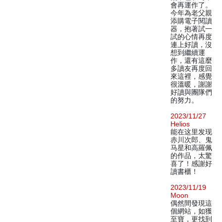
會再運作了。
今年為老父親
添購電子閱讀
器，抱著試一
試的心情再度
連上好讀，沒
想到繼續運
作，還有這麼
多讀友再度回
來這裡，感覺
很溫暖，謝謝
好讀與團隊們
的努力。
2023/11/27
Helios
能在这里发现
赤川次郎、鬼
马星和高羅佩
的作品，太驚
喜了！感謝好
讀書櫃！
2023/11/19
Moon
偶然間發現這
個網站，如獲
至寶，更找到