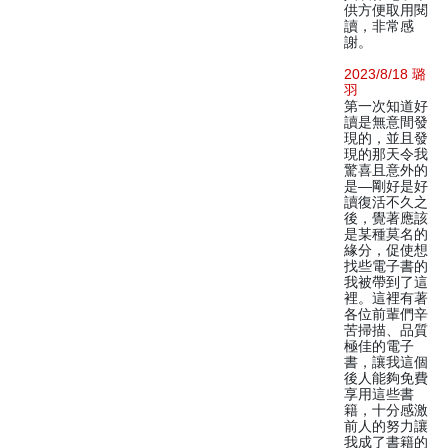
供方便取用閱
讀，非常感
謝。
2023/8/18 璐
羽
第一次知道好
讀是無意間發
現的，並且發
現的那天令我
驚喜且意外的
是—剛好是好
讀復活不久之
後，覺著應該
是某種莫名的
緣分，促使想
找些電子書的
我被帶到了這
裡。這裡有著
各位前輩們辛
苦掃描、品質
極佳的電子
書，讓我這個
後人能夠免費
享用這些書
籍，十分感激
前人的努力讓
我成了書籍的