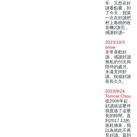
年，又想在好
讀看點書，到
了今天，我第
一次在好讀把
村上春樹的收
音機2讀完，
感謝好讀~
2023/10/3
snow
非常喜歡好
讀，感謝好讀
無私的付出與
陪伴的歲月。
永遠支持好
讀。祝福好讀
長長久久。
2023/9/24
Tomcat Chou
從2006年起，
好讀就這麼伴
我度過了這麼
長的時間。直
到2017.12的
噩耗傳來，我
以為就此不再
見好讀。直到