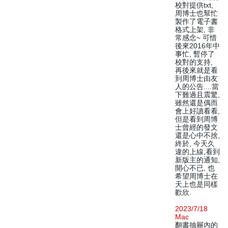
校對提供txt,
周博士也幫忙
製作了電子書
格式上架, 非
常感念~ 可惜
後來2016年中
事忙, 暫停了
校對的支持,
再後來就是看
到周博士由友
人的公告....當
下難過且震驚,
雖然還是偶而
會上好讀看看,
但是看到周博
士曾經的發文
還是心中不捨,
終於, 今天久
違的上線,看到
新版主的通知,
開心不已, 也
希望周博士在
天上也是同樣
歡欣.
2023/7/18
Mac
翻書抽屜內的