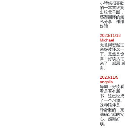
小時候很喜歡
的一本書終於
出現電子版，
感謝團隊的無
私分享，謝謝
好讀！
2023/11/18
Michael
无意间想起过
来好读怀念一
下。竟然是惊
喜！好读活过
来了！感恩 感
谢。
2023/11/5
angsila
每周上好读看
看是否有新
书，这已经成
了一个习惯。
这种陪伴是一
种舒服的，充
满确定感的安
心。感谢好
读。