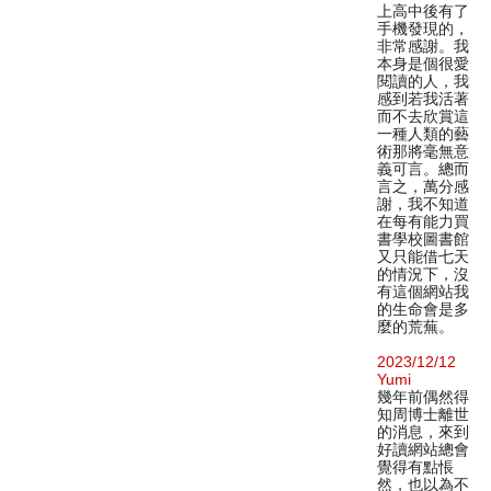
上高中後有了
手機發現的，
非常感謝。我
本身是個很愛
閱讀的人，我
感到若我活著
而不去欣賞這
一種人類的藝
術那將毫無意
義可言。總而
言之，萬分感
謝，我不知道
在每有能力買
書學校圖書館
又只能借七天
的情況下，沒
有這個網站我
的生命會是多
麼的荒蕪。
2023/12/12
Yumi
幾年前偶然得
知周博士離世
的消息，來到
好讀網站總會
覺得有點悵
然，也以為不