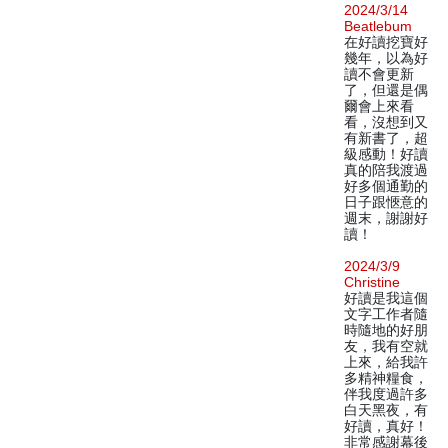
2024/3/14
Beatlebum
在好讀挖寶好
幾年，以為好
讀不會更新
了，但還是偶
爾會上來看
看，沒想到又
有新書了，超
級感動！好讀
真的陪我渡過
好多個通勤的
日子跟愜意的
週末，謝謝好
讀！
2024/3/9
Christine
好讀是我這個
文字工作者隨
時隨地的好朋
友，我有空就
上來，給我許
多精神糧食，
伴我度過許多
白天黑夜，有
好讀，真好！
非常感謝幕後