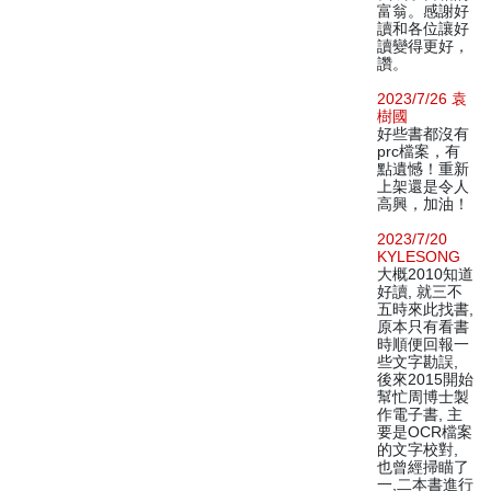
富翁。感謝好
讀和各位讓好
讀變得更好，
讚。
2023/7/26 袁
樹國
好些書都沒有
prc檔案，有
點遺憾！重新
上架還是令人
高興，加油！
2023/7/20
KYLESONG
大概2010知道
好讀, 就三不
五時來此找書,
原本只有看書
時順便回報一
些文字勘誤,
後來2015開始
幫忙周博士製
作電子書, 主
要是OCR檔案
的文字校對,
也曾經掃瞄了
一,二本書進行