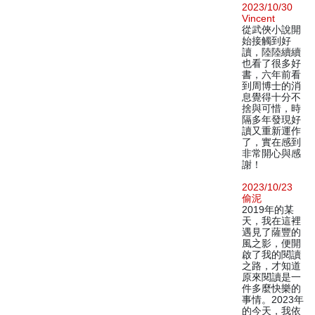
2023/10/30
Vincent
從武俠小說開
始接觸到好
讀，陸陸續續
也看了很多好
書，六年前看
到周博士的消
息覺得十分不
捨與可惜，時
隔多年發現好
讀又重新運作
了，實在感到
非常開心與感
謝！
2023/10/23
偷泥
2019年的某
天，我在這裡
遇見了薩豐的
風之影，便開
啟了我的閱讀
之路，才知道
原來閱讀是一
件多麼快樂的
事情。2023年
的今天，我依