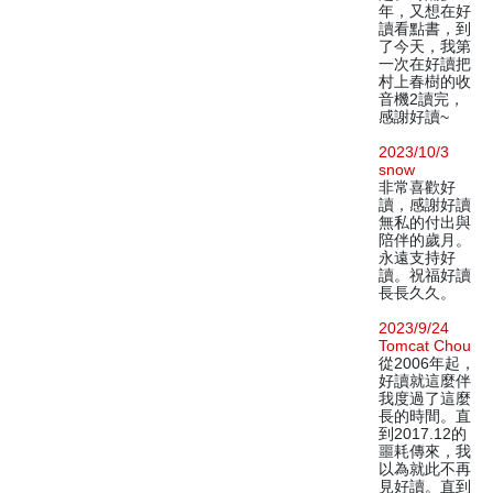
年，又想在好
讀看點書，到
了今天，我第
一次在好讀把
村上春樹的收
音機2讀完，
感謝好讀~
2023/10/3
snow
非常喜歡好
讀，感謝好讀
無私的付出與
陪伴的歲月。
永遠支持好
讀。祝福好讀
長長久久。
2023/9/24
Tomcat Chou
從2006年起，
好讀就這麼伴
我度過了這麼
長的時間。直
到2017.12的
噩耗傳來，我
以為就此不再
見好讀。直到