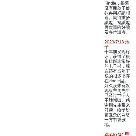
Kindle，很舊
沒有開啟了使
我再與好讀相
遇。期待重拾
讀趣，祝讀趣
再次重臨好讀
及各位讀者。
2023/7/18 池
子
十年前发现好
读，获得了很
多排版非常好
的电子书，现
在还有当年下
载的很多书存
在kindle里。
好久没来竟发
现版主周先生
已经过世令人
不胜唏嘘。感
谢周先生带来
好读，给予纷
繁复杂的网络
一方书香雅
地。
2023/7/14 甲