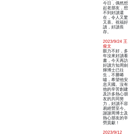
今日，偶然想
起老朋友，想
不到好讀還
在，令人又驚
又喜。祝福好
讀，好讀長
存。
2023/9/24 王
俊文
眼力不好，多
年沒來好讀看
書，今天再訪
好讀方知周劍
輝博士已往
生，不勝唏
噓，希望他安
息天國。沒有
他的辛苦創建
及許多熱心朋
友的共同努
力，好讀不容
易經營至今。
謝謝周博士及
熱心朋友的辛
勞貢獻！
2023/9/12