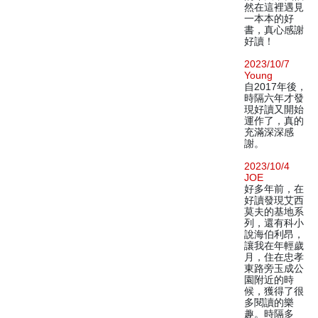
然在這裡遇見
一本本的好
書，真心感謝
好讀！
2023/10/7
Young
自2017年後，
時隔六年才發
現好讀又開始
運作了，真的
充滿深深感
謝。
2023/10/4
JOE
好多年前，在
好讀發現艾西
莫夫的基地系
列，還有科小
說海伯利昂，
讓我在年輕歲
月，住在忠孝
東路旁玉成公
園附近的時
候，獲得了很
多閱讀的樂
趣。時隔多