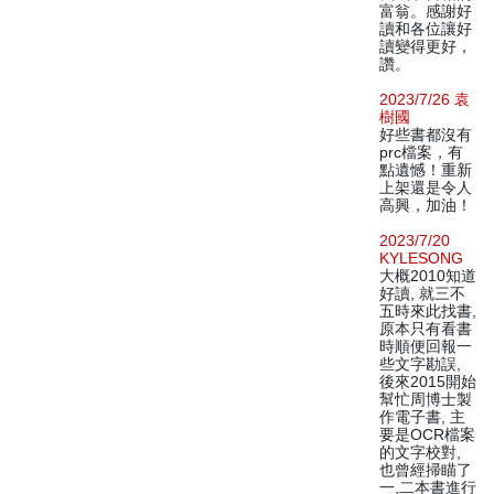
富翁。感謝好
讀和各位讓好
讀變得更好，
讚。
2023/7/26 袁
樹國
好些書都沒有
prc檔案，有
點遺憾！重新
上架還是令人
高興，加油！
2023/7/20
KYLESONG
大概2010知道
好讀, 就三不
五時來此找書,
原本只有看書
時順便回報一
些文字勘誤,
後來2015開始
幫忙周博士製
作電子書, 主
要是OCR檔案
的文字校對,
也曾經掃瞄了
一,二本書進行