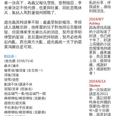
睿一決高下，為義父報仇雪恨。形勢險惡，李
私的分享，伴
我成长，感动
光睿決定不惜代價，也要與吐蕃、回紇息戰休
到我泪流。
兵，集結人馬對蘆嶺州開戰了。
2024/9/7
趙光義其時諸事不順：處處受制於楊浩、李煜
Ashley
諸人逃離京師，他疼愛的兒子對他得位百般猜
因為尋找高陽
的小說知道了
疑。但當傳來李光睿出兵的消息、契丹皇帝耶
好讀，也已經
律賢的駕崩，皇后蕭綽把持朝政，契丹必然再
十年了。好讀
起內亂。西北兩方大亂，趙光義統一天下的霸
上高陽的小說
業鴻圖自是可期。
也慢慢地持續
更新，越來越
勘誤表
：
全，而且質量
上佳，值得珍
(敖先榮 2016/11/4)
藏。感謝好
鹵水/滷水
讀！感謝校對
穆青璿/穆清漩 (全文統一)
者！
清璇/清漩
墳煢/墳塋
2024/6/14
歉讓不休/謙讓不休
Skelen
室闈/室韋 (部族名)
第一次知道好
他這城門一看/他這城門一開
讀是在2011
年，還記得那
稀裡嘩啦/稀里嘩啦 (見辭典)
時身在外國的
趙德光/趙光義
我要找<那些
手柱著劍/手拄著劍
年>是十分困
稀哩嘩啦/稀里嘩啦 (見辭典)
難，就是好讀