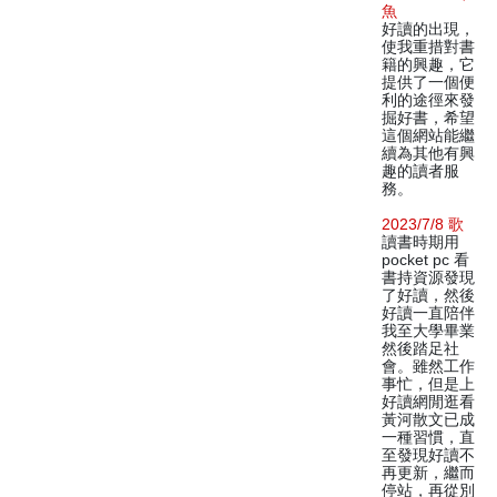
魚
好讀的出現，
使我重措對書
籍的興趣，它
提供了一個便
利的途徑來發
掘好書，希望
這個網站能繼
續為其他有興
趣的讀者服
務。
2023/7/8 歌
讀書時期用
pocket pc 看
書持資源發現
了好讀，然後
好讀一直陪伴
我至大學畢業
然後踏足社
會。雖然工作
事忙，但是上
好讀網閒逛看
黃河散文已成
一種習慣，直
至發現好讀不
再更新，繼而
停站，再從別