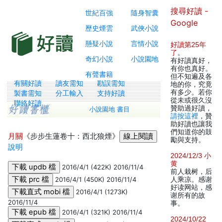
搜尋好讀 -
世紀百強
隨身智囊
Google
歷史煙雲
武俠小說
懸疑小說
言情小說
好讀第25年
了
。
奇幻小說
小說園地
有好讀真好，
有你也真好。
有聲書籍
但不知遍及各
有關好讀
讀友需知
勘誤需知
地的你，究竟
有多少。若你
製書需知
分工輸入
支持好讀
從未或很久沒
聯絡好讀
贊助過好讀，
小說園地 書目
請按這裡
，贊
助好讀也讓我
們知道你的鼓
月關
《步步生蓮卷十：西北狼煙》
勵與支持。
說明
2024/12/3 小
黄
2016/4/1 (422K) 2016/11/4
前人栽树，后
2016/4/1 (450K) 2016/11/4
人乘凉。感谢
好读网站，感
2016/4/1 (1273K)
谢所有的故
2016/11/4
事。
2016/4/1 (321K) 2016/11/4
2024/10/22