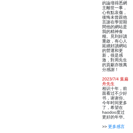
的論壇得悉網
主離世一事，
心有點哀傷，
後悔未曾跟他
言謝在學習期
間他的網站是
我的精神食
糧。見到好讀
重啟，有心人
延續好讀網站
的營運和更
新，很是感
激，對周先生
的貢獻亦致萬
分感謝！
2023/7/4 葉扁
舟先生
相识十年，前
面看过不少好
书，谢谢你。
今年时间更多
了，希望在
haodoo度过
更好的年华。
>>
更多感言