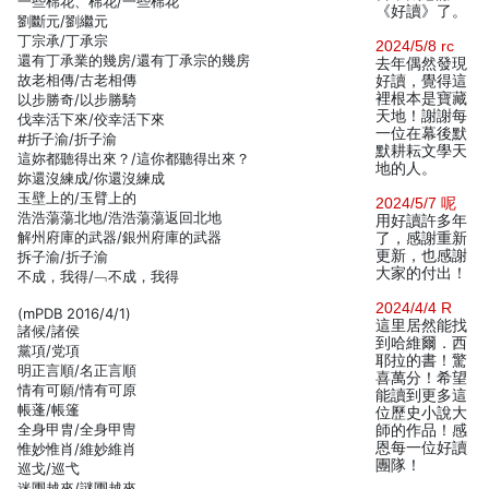
一些棉花、棉花/一些棉花
《好讀》了。
劉斷元/劉繼元
丁宗承/丁承宗
2024/5/8 rc
還有丁承業的幾房/還有丁承宗的幾房
去年偶然發現
故老相傳/古老相傳
好讀，覺得這
裡根本是寶藏
以步勝奇/以步勝騎
天地！謝謝每
伐幸活下來/佼幸活下來
一位在幕後默
#折子渝/折子渝
默耕耘文學天
這妳都聽得出來？/這你都聽得出來？
地的人。
妳還沒練成/你還沒練成
玉壁上的/玉臂上的
2024/5/7 呢
浩浩蕩蕩北地/浩浩蕩蕩返回北地
用好讀許多年
解州府庫的武器/銀州府庫的武器
了，感謝重新
更新，也感謝
拆子渝/折子渝
大家的付出！
不成，我得/﹁不成，我得
2024/4/4 R
(mPDB 2016/4/1)
這里居然能找
諸候/諸侯
到哈維爾．西
黨項/党項
耶拉的書！驚
明正言順/名正言順
喜萬分！希望
情有可願/情有可原
能讀到更多這
帳蓬/帳篷
位歷史小說大
全身甲胄/全身甲冑
師的作品！感
恩每一位好讀
惟妙惟肖/維妙維肖
團隊！
巡戈/巡弋
迷團越來/謎團越來