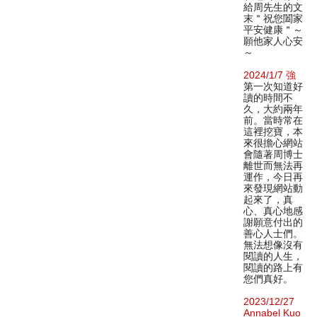
給周先生的文
末＂祝您闔家
平安健康＂～
願他家人心安
～
2024/1/7 強
第一次知道好
讀的時間不
久，大約兩年
前。當時常在
這裡挖寶，本
來很擔心網站
會隨著周博士
離世而無法再
運作，今日再
來發現網站動
起來了，真
心、真心地感
謝願意付出的
善心人士們。
無法想像沒有
閱讀的人生，
閱讀的路上有
您們真好。
2023/12/27
Annabel Kuo