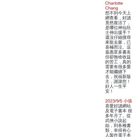
Charlotte
Chang
想不到今天上
網查看，好讀
竟然復活了，
是哪位神仙壯
士伸出援手？
還沒仔細搜尋
來龍去脈，已
喜極而泣。這
嘉惠眾多書友
但卻無啥收益
的苦工，真的
需要有很多愛
才能繼續下
去，祝福新版
主，謝謝您！
好人一生平
安！
2023/9/5 小張
喜愛好讀網站
及電子書本 很
多年月了。從
武俠小說起
始，到各種書
類，幸得有心
人製作電子本