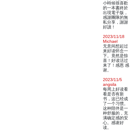
小時候很喜歡
的一本書終於
出現電子版，
感謝團隊的無
私分享，謝謝
好讀！
2023/11/18
Michael
无意间想起过
来好读怀念一
下。竟然是惊
喜！好读活过
来了！感恩 感
谢。
2023/11/5
angsila
每周上好读看
看是否有新
书，这已经成
了一个习惯。
这种陪伴是一
种舒服的，充
满确定感的安
心。感谢好
读。