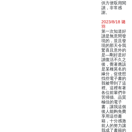
供方便取用閱
讀，非常感
謝。
2023/8/18 璐
羽
第一次知道好
讀是無意間發
現的，並且發
現的那天令我
驚喜且意外的
是—剛好是好
讀復活不久之
後，覺著應該
是某種莫名的
緣分，促使想
找些電子書的
我被帶到了這
裡。這裡有著
各位前輩們辛
苦掃描、品質
極佳的電子
書，讓我這個
後人能夠免費
享用這些書
籍，十分感激
前人的努力讓
我成了書籍的