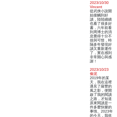
2023/10/30
Vincent
從武俠小說開
始接觸到好
讀，陸陸續續
也看了很多好
書，六年前看
到周博士的消
息覺得十分不
捨與可惜，時
隔多年發現好
讀又重新運作
了，實在感到
非常開心與感
謝！
2023/10/23
偷泥
2019年的某
天，我在這裡
遇見了薩豐的
風之影，便開
啟了我的閱讀
之路，才知道
原來閱讀是一
件多麼快樂的
事情。2023年
的今天，我依