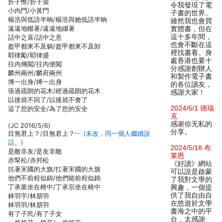
折子惟/折子渝
令我發現了電
小內門/小黃門
子書的世界。
楊浩與低語半晌/楊浩與她低語半晌
雖然我也會買
遠遠地輟著/遠遠地綴著
實體書，但在
這十多年間，
話中之喜/話中之意
也會不斷在這
盔甲都來不及躺/盔甲都來不及卸
裡找書看。身
耶律勵/耶律盛
處香港也要十
往內傳闖/往內便闖
分感謝創辦人
麟州兩州/麟府兩州
和製作電子書
博一出身/搏一出身
的各位讀友，
張過疏朗的花木/經過疏朗的花木
感謝大家！
以後就不回了/以後就不會了
2024/6/1 德瑞
這了您的安全/為了您的安全
克
感谢你无私的
(JC 2016/5/6)
分享。
目無君上？/目無君上？﹂
(未改，同一個人繼續說
話。)
2024/5/18 布
是敵非友/是友非敵
莱恩
赤幫松/赤邦松
《好讀》網站
抗著宋國的大旗/扛著宋國的大旗
可以說是啟蒙
他們不前程似錦/他們能前程似錦
了我對文學的
丁承業坐在椅中/丁承宗坐在椅中
興趣，一個提
供了我自由自
林羽宇/林朋羽
在悠遊於文學
林羽羽/林朋羽
書海之中的平
有了子民/有了子女
台，太感謝