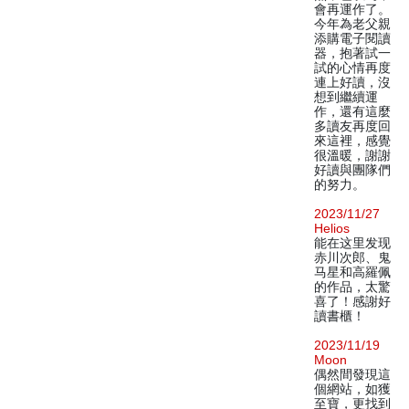
會再運作了。
今年為老父親
添購電子閱讀
器，抱著試一
試的心情再度
連上好讀，沒
想到繼續運
作，還有這麼
多讀友再度回
來這裡，感覺
很溫暖，謝謝
好讀與團隊們
的努力。
2023/11/27
Helios
能在这里发现
赤川次郎、鬼
马星和高羅佩
的作品，太驚
喜了！感謝好
讀書櫃！
2023/11/19
Moon
偶然間發現這
個網站，如獲
至寶，更找到