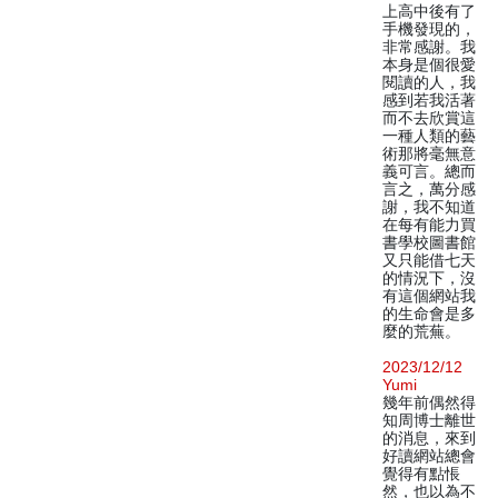
上高中後有了
手機發現的，
非常感謝。我
本身是個很愛
閱讀的人，我
感到若我活著
而不去欣賞這
一種人類的藝
術那將毫無意
義可言。總而
言之，萬分感
謝，我不知道
在每有能力買
書學校圖書館
又只能借七天
的情況下，沒
有這個網站我
的生命會是多
麼的荒蕪。
2023/12/12
Yumi
幾年前偶然得
知周博士離世
的消息，來到
好讀網站總會
覺得有點悵
然，也以為不