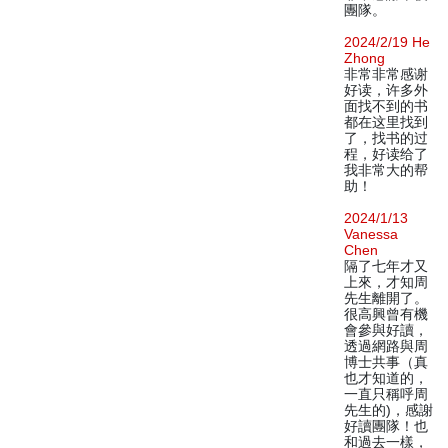
團隊。
2024/2/19 He
Zhong
非常非常感谢
好读，许多外
面找不到的书
都在这里找到
了，找书的过
程，好读给了
我非常大的帮
助！
2024/1/13
Vanessa
Chen
隔了七年才又
上來，才知周
先生離開了。
很高興曾有機
會參與好讀，
透過網路與周
博士共事（真
也才知道的，
一直只稱呼周
先生的)，感謝
好讀團隊！也
和過去一樣，