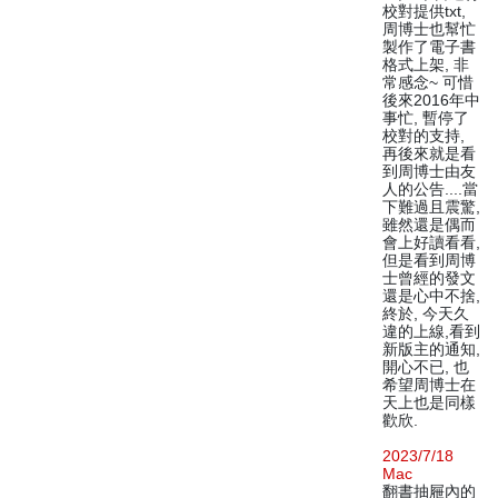
校對提供txt,
周博士也幫忙
製作了電子書
格式上架, 非
常感念~ 可惜
後來2016年中
事忙, 暫停了
校對的支持,
再後來就是看
到周博士由友
人的公告....當
下難過且震驚,
雖然還是偶而
會上好讀看看,
但是看到周博
士曾經的發文
還是心中不捨,
終於, 今天久
違的上線,看到
新版主的通知,
開心不已, 也
希望周博士在
天上也是同樣
歡欣.
2023/7/18
Mac
翻書抽屜內的