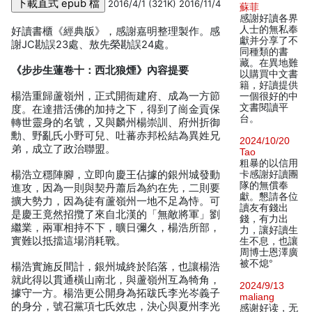
2016/4/1 (321K) 2016/11/4
蘇菲
感謝好讀各界
人士的無私奉
好讀書櫃《經典版》，感謝嘉明整理製作。感
獻并分享了不
謝JC勘誤23處、敖先榮勘誤24處。
同種類的書
藏。在異地難
《步步生蓮卷十：西北狼煙》內容提要
以購買中文書
籍，好讀提供
楊浩重歸蘆嶺州，正式開衙建府、成為一方節
一個很好的中
文書閱讀平
度。在達措活佛的加持之下，得到了崗金貢保
台。
轉世靈身的名號，又與麟州楊崇訓、府州折御
勳、野亂氏小野可兒、吐蕃赤邦松結為異姓兄
2024/10/20
弟，成立了政治聯盟。
Tao
粗暴的以信用
楊浩立穩陣腳，立即向慶王佔據的銀州城發動
卡感謝好讀團
隊的無償奉
進攻，因為一則與契丹蕭后為約在先，二則要
獻。懇請各位
擴大勢力，因為徒有蘆嶺州一地不足為恃。可
讀友有錢出
是慶王竟然招攬了來自北漢的「無敵將軍」劉
錢，有力出
繼業，兩軍相持不下，曠日彌久，楊浩所部，
力，讓好讀生
實難以抵擋這場消耗戰。
生不息，也讓
周博士恩澤廣
被不熄°
楊浩實施反間計，銀州城終於陷落，也讓楊浩
就此得以貫通橫山南北，與蘆嶺州互為犄角，
2024/9/13
據守一方。楊浩更公開身為拓跋氏李光岑義子
maliang
的身分，號召黨項七氏效忠，決心與夏州李光
感谢好读，无