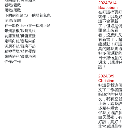
2024/3/14
殺戳/殺戮
Beatlebum
屠戳/屠戮
在好讀挖寶好
下的胡茬兒也/下的鬍茬兒也
幾年，以為好
刺猥/刺蝟
讀不會更新
在一顆樹上吊/在一棵樹上吊
了，但還是偶
爾會上來看
銀州紮根/銀州扎根
看，沒想到又
勿庸置疑/毋庸置疑
有新書了，超
定晴向前/定睛向前
級感動！好讀
沉屙不起/沉痾不起
真的陪我渡過
精神瞿爍/精神矍鑠
好多個通勤的
會唔塔利/會晤塔利
日子跟愜意的
忤作/仵作
週末，謝謝好
讀！
2024/3/9
Christine
好讀是我這個
文字工作者隨
時隨地的好朋
友，我有空就
上來，給我許
多精神糧食，
伴我度過許多
白天黑夜，有
好讀，真好！
非常感謝幕後