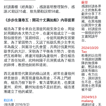
蘇菲
感謝好讀各界
好讀書櫃《經典版》，感謝嘉明整理製作。感
人士的無私奉
謝JC勘誤15處、敖先榮勘誤燈58處。
獻并分享了不
同種類的書
《步步生蓮卷五：開花十丈藕如船》內容提要
藏。在異地難
以購買中文書
楊浩為了要令來自北漢徙民能安身立命，周旋
籍，好讀提供
一個很好的中
於周圍的各大勢力之中，在蘆河嶺成立了一個
文書閱讀平
類似後世的「貿易特區」，令徙民能夠安居樂
台。
業。為了鞏固勢力，又認了拓跋氏舊少主李光
岑為義父，與黨項七氏會盟，共商討伐夏州拓
2024/10/20
跋李氏的大計。宋朝為了平衡各方勢力，使他
Tao
粗暴的以信用
們互相牽制，將蘆河嶺劃為蘆嶺州，委任楊浩
卡感謝好讀團
成了首任知府。此時純陽子呂洞賓成為了楊浩
隊的無償奉
的師傅，教授他劍術和道術。
獻。懇請各位
讀友有錢出
西北邊塞世代聚居的橫山諸羌，經常在蘆嶺州
錢，有力出
肆意搶掠，商賈視蘆嶺為畏途，不再上門經
力，讓好讀生
生不息，也讓
商。楊浩乃狠下殺手，奮力還擊諸羌，也要讓
周博士恩澤廣
夏州、府州、麟州知道他不是好惹的。楊浩逐
被不熄°
漸建立了他的威望。
2024/9/13
勘誤表
：
maliang
(敖先榮 2016/9/2)
感谢好读，无