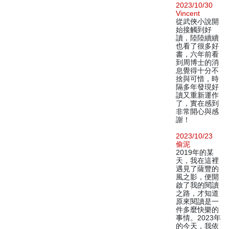
2023/10/30
Vincent
從武俠小說開
始接觸到好
讀，陸陸續續
也看了很多好
書，六年前看
到周博士的消
息覺得十分不
捨與可惜，時
隔多年發現好
讀又重新運作
了，實在感到
非常開心與感
謝！
2023/10/23
偷泥
2019年的某
天，我在這裡
遇見了薩豐的
風之影，便開
啟了我的閱讀
之路，才知道
原來閱讀是一
件多麼快樂的
事情。2023年
的今天，我依