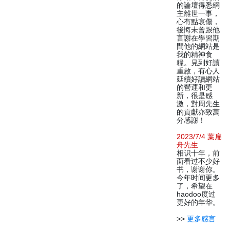
的論壇得悉網
主離世一事，
心有點哀傷，
後悔未曾跟他
言謝在學習期
間他的網站是
我的精神食
糧。見到好讀
重啟，有心人
延續好讀網站
的營運和更
新，很是感
激，對周先生
的貢獻亦致萬
分感謝！
2023/7/4 葉扁
舟先生
相识十年，前
面看过不少好
书，谢谢你。
今年时间更多
了，希望在
haodoo度过
更好的年华。
>>
更多感言