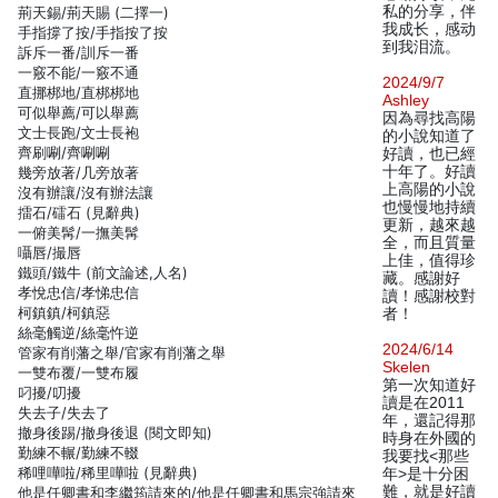
私的分享，伴
荊天錫/荊天賜 (二擇一)
我成长，感动
手指撐了按/手指按了按
到我泪流。
訴斥一番/訓斥一番
一竅不能/一竅不通
2024/9/7
直挪梆地/直梆梆地
Ashley
可似舉薦/可以舉薦
因為尋找高陽
文士長跑/文士長袍
的小說知道了
齊刷唰/齊唰唰
好讀，也已經
十年了。好讀
幾旁放著/几旁放著
上高陽的小說
沒有辦讓/沒有辦法讓
也慢慢地持續
擂石/礌石 (見辭典)
更新，越來越
一俯美髯/一撫美髯
全，而且質量
囁唇/撮唇
上佳，值得珍
鐵頭/鐵牛 (前文論述,人名)
藏。感謝好
孝悅忠信/孝悌忠信
讀！感謝校對
柯鎮鎮/柯鎮惡
者！
絲毫觸逆/絲毫忤逆
2024/6/14
管家有削藩之舉/官家有削藩之舉
Skelen
一雙布覆/一雙布履
第一次知道好
叼擾/叨擾
讀是在2011
失去子/失去了
年，還記得那
撤身後踢/撤身後退 (閱文即知)
時身在外國的
勤練不輾/勤練不輟
我要找<那些
稀哩嘩啦/稀里嘩啦 (見辭典)
年>是十分困
難，就是好讀
他是任卿書和李繼筠請來的/他是任卿書和馬宗強請來