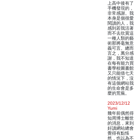
上高中後有了
手機發現的，
非常感謝。我
本身是個很愛
閱讀的人，我
感到若我活著
而不去欣賞這
一種人類的藝
術那將毫無意
義可言。總而
言之，萬分感
謝，我不知道
在每有能力買
書學校圖書館
又只能借七天
的情況下，沒
有這個網站我
的生命會是多
麼的荒蕪。
2023/12/12
Yumi
幾年前偶然得
知周博士離世
的消息，來到
好讀網站總會
覺得有點悵
然，也以為不