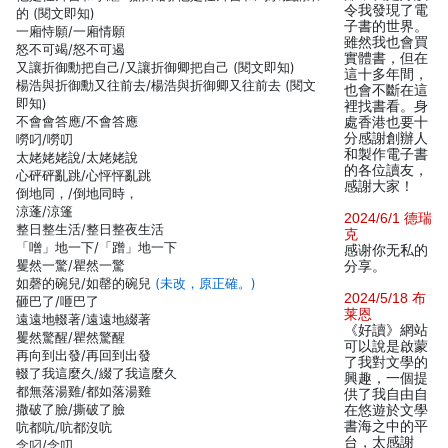
令我發現了電
的 (閱文即知)
子書的世界。
一廂恃願/一廂情願
雖然我也會買
怒不可竭/怒不可遏
實體書，但在
又讓折御勳把自己/又讓折御卿把自己 (閱文即知)
這十多年間，
楊浩與折御勳又往前去/楊浩與折御卿又往前去 (閱文
也會不斷在這
即知)
裡找書看。身
不會會答應/不會答應
處香港也要十
分感謝創辦人
嘮叼/嘮叨
和製作電子書
太姥姥姥說/太姥姥說
的各位讀友，
心砰砰亂跳/心怦怦亂跳
感謝大家！
倒地同，/倒地同時，
涼蓬/涼篷
2024/6/1 德瑞
整日整生活/整日整夜生活
克
「噌」地一下/「蹭」地一下
感谢你无私的
矍然一驚/瞿然一驚
分享。
如磬的碗兒/如罄的碗兒
(未改，原正確。)
2024/5/18 布
砸巴了/咂巴了
莱恩
遠遠地輟著/遠遠地綴著
《好讀》網站
矍然驚醒/瞿然驚醒
可以說是啟蒙
再向到出發/再回到出發
了我對文學的
輟了我這麼久/綴了我這麼久
興趣，一個提
都無落湯雞/都如落湯雞
供了我自由自
撒破了臉/撕破了臉
在悠遊於文學
書海之中的平
吭都吭/吭都沒吭
台，太感謝
念叼/念叨