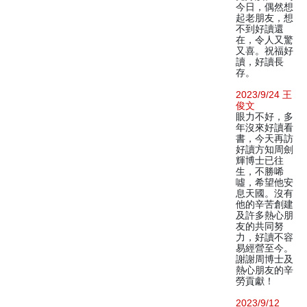
今日，偶然想
起老朋友，想
不到好讀還
在，令人又驚
又喜。祝福好
讀，好讀長
存。
2023/9/24 王
俊文
眼力不好，多
年沒來好讀看
書，今天再訪
好讀方知周劍
輝博士已往
生，不勝唏
噓，希望他安
息天國。沒有
他的辛苦創建
及許多熱心朋
友的共同努
力，好讀不容
易經營至今。
謝謝周博士及
熱心朋友的辛
勞貢獻！
2023/9/12