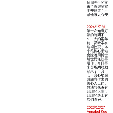
給周先生的文
末＂祝您闔家
平安健康＂～
願他家人心安
～
2024/1/7 強
第一次知道好
讀的時間不
久，大約兩年
前。當時常在
這裡挖寶，本
來很擔心網站
會隨著周博士
離世而無法再
運作，今日再
來發現網站動
起來了，真
心、真心地感
謝願意付出的
善心人士們。
無法想像沒有
閱讀的人生，
閱讀的路上有
您們真好。
2023/12/27
Annabel Kuo