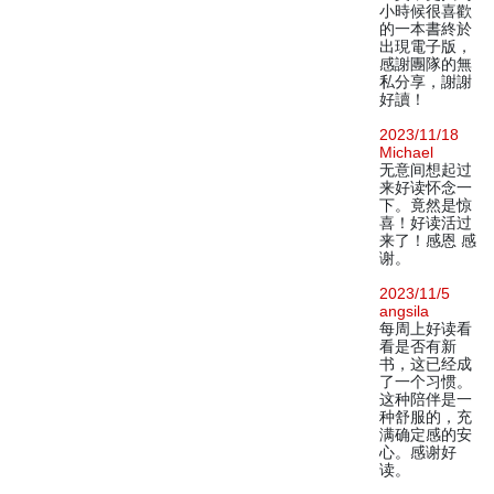
小時候很喜歡
的一本書終於
出現電子版，
感謝團隊的無
私分享，謝謝
好讀！
2023/11/18
Michael
无意间想起过
来好读怀念一
下。竟然是惊
喜！好读活过
来了！感恩 感
谢。
2023/11/5
angsila
每周上好读看
看是否有新
书，这已经成
了一个习惯。
这种陪伴是一
种舒服的，充
满确定感的安
心。感谢好
读。