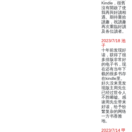
Kindle，很舊
沒有開啟了使
我再與好讀相
遇。期待重拾
讀趣，祝讀趣
再次重臨好讀
及各位讀者。
2023/7/18 池
子
十年前发现好
读，获得了很
多排版非常好
的电子书，现
在还有当年下
载的很多书存
在kindle里。
好久没来竟发
现版主周先生
已经过世令人
不胜唏嘘。感
谢周先生带来
好读，给予纷
繁复杂的网络
一方书香雅
地。
2023/7/14 甲