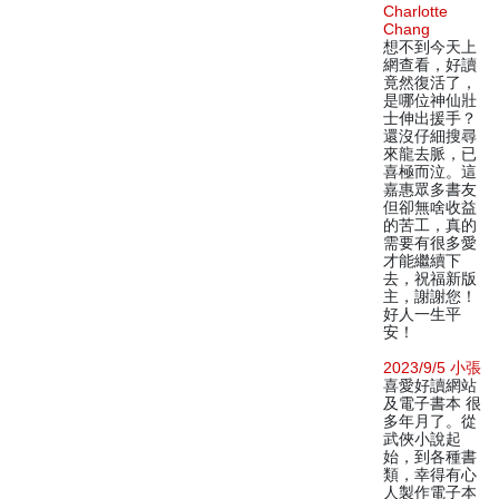
Charlotte
Chang
想不到今天上
網查看，好讀
竟然復活了，
是哪位神仙壯
士伸出援手？
還沒仔細搜尋
來龍去脈，已
喜極而泣。這
嘉惠眾多書友
但卻無啥收益
的苦工，真的
需要有很多愛
才能繼續下
去，祝福新版
主，謝謝您！
好人一生平
安！
2023/9/5 小張
喜愛好讀網站
及電子書本 很
多年月了。從
武俠小說起
始，到各種書
類，幸得有心
人製作電子本