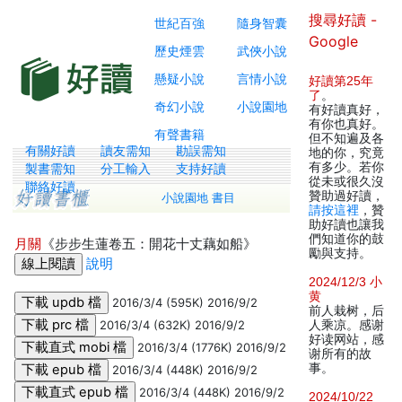
搜尋好讀 -
世紀百強
隨身智囊
Google
歷史煙雲
武俠小說
懸疑小說
言情小說
好讀第25年
了
。
奇幻小說
小說園地
有好讀真好，
有你也真好。
有聲書籍
但不知遍及各
有關好讀
讀友需知
勘誤需知
地的你，究竟
有多少。若你
製書需知
分工輸入
支持好讀
從未或很久沒
聯絡好讀
贊助過好讀，
小說園地 書目
請按這裡
，贊
助好讀也讓我
們知道你的鼓
月關
《步步生蓮卷五：開花十丈藕如船》
勵與支持。
說明
2024/12/3 小
黄
2016/3/4 (595K) 2016/9/2
前人栽树，后
2016/3/4 (632K) 2016/9/2
人乘凉。感谢
好读网站，感
2016/3/4 (1776K) 2016/9/2
谢所有的故
事。
2016/3/4 (448K) 2016/9/2
2016/3/4 (448K) 2016/9/2
2024/10/22