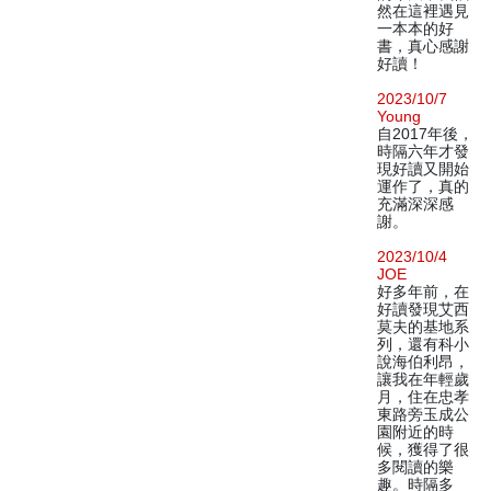
然在這裡遇見
一本本的好
書，真心感謝
好讀！
2023/10/7
Young
自2017年後，
時隔六年才發
現好讀又開始
運作了，真的
充滿深深感
謝。
2023/10/4
JOE
好多年前，在
好讀發現艾西
莫夫的基地系
列，還有科小
說海伯利昂，
讓我在年輕歲
月，住在忠孝
東路旁玉成公
園附近的時
候，獲得了很
多閱讀的樂
趣。時隔多