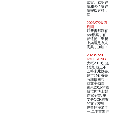
富翁。感謝好
讀和各位讓好
讀變得更好，
讚。
2023/7/26 袁
樹國
好些書都沒有
prc檔案，有
點遺憾！重新
上架還是令人
高興，加油！
2023/7/20
KYLESONG
大概2010知道
好讀, 就三不
五時來此找書,
原本只有看書
時順便回報一
些文字勘誤,
後來2015開始
幫忙周博士製
作電子書, 主
要是OCR檔案
的文字校對,
也曾經掃瞄了
一,二本書進行