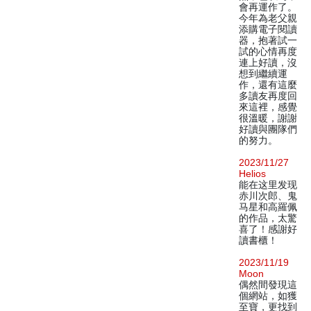
會再運作了。
今年為老父親
添購電子閱讀
器，抱著試一
試的心情再度
連上好讀，沒
想到繼續運
作，還有這麼
多讀友再度回
來這裡，感覺
很溫暖，謝謝
好讀與團隊們
的努力。
2023/11/27
Helios
能在这里发现
赤川次郎、鬼
马星和高羅佩
的作品，太驚
喜了！感謝好
讀書櫃！
2023/11/19
Moon
偶然間發現這
個網站，如獲
至寶，更找到