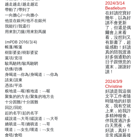
2024/3/14
越走越走/越走越近
Beatlebum
帶動了/帶到了
在好讀挖寶好
一向膽心/一向膽小
幾年，以為好
他並在銀州/他不在銀州
讀不會更新
我能行/我還行
了，但還是偶
用來割刀腿/用來割馬腿
爾會上來看
看，沒想到又
(mPDB 2016/3/4)
有新書了，超
帳蓬/帳篷
級感動！好讀
真的陪我渡過
樹影婆姿/樹影婆娑
好多個通勤的
黨項/党項
日子跟愜意的
駿馬馳聘/駿馬馳騁
週末，謝謝好
彷佛/彷彿
讀！
身喝道﹁你為/身喝道：﹁你為
請束/請柬
2024/3/9
憑添/平添
Christine
糗地道﹁喔/糗地道：﹁喔
好讀是我這個
文字工作者隨
聚集的的方去/聚集的地方去
時隨地的好朋
十分因難/十分困難
友，我有空就
回訖/回紇
上來，給我許
起的名宇/起的名字
多精神糧食，
緩說道﹁大哥/緩說道：﹁大哥
伴我度過許多
嬌嗔道﹁哥/嬌嗔道：﹁哥
白天黑夜，有
嘆道；﹁女生/嘆道：﹁女生
好讀，真好！
會唔/會晤
非常感謝幕後