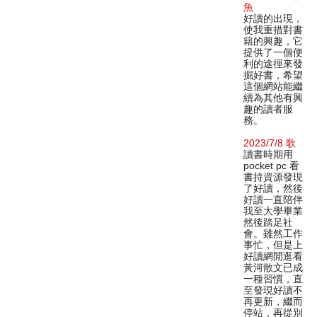
魚
好讀的出現，
使我重措對書
籍的興趣，它
提供了一個便
利的途徑來發
掘好書，希望
這個網站能繼
續為其他有興
趣的讀者服
務。
2023/7/8 歌
讀書時期用
pocket pc 看
書持資源發現
了好讀，然後
好讀一直陪伴
我至大學畢業
然後踏足社
會。雖然工作
事忙，但是上
好讀網閒逛看
黃河散文已成
一種習慣，直
至發現好讀不
再更新，繼而
停站，再從別