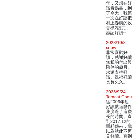
年，又想在好
讀看點書，到
了今天，我第
一次在好讀把
村上春樹的收
音機2讀完，
感謝好讀~
2023/10/3
snow
非常喜歡好
讀，感謝好讀
無私的付出與
陪伴的歲月。
永遠支持好
讀。祝福好讀
長長久久。
2023/9/24
Tomcat Chou
從2006年起，
好讀就這麼伴
我度過了這麼
長的時間。直
到2017.12的
噩耗傳來，我
以為就此不再
見好讀。直到