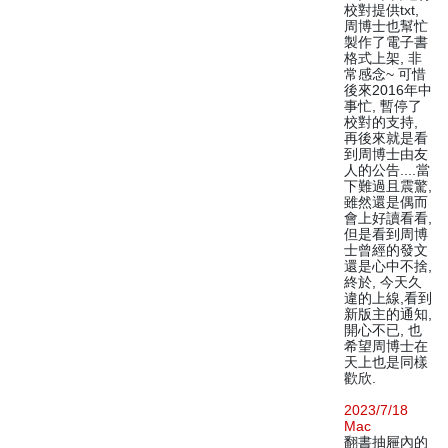
校對提供txt,
周博士也幫忙
製作了電子書
格式上架, 非
常感念~ 可惜
後來2016年中
事忙, 暫停了
校對的支持,
再後來就是看
到周博士由友
人的公告....當
下難過且震驚,
雖然還是偶而
會上好讀看看,
但是看到周博
士曾經的發文
還是心中不捨,
終於, 今天久
違的上線,看到
新版主的通知,
開心不已, 也
希望周博士在
天上也是同樣
歡欣.
2023/7/18
Mac
翻書抽屜內的