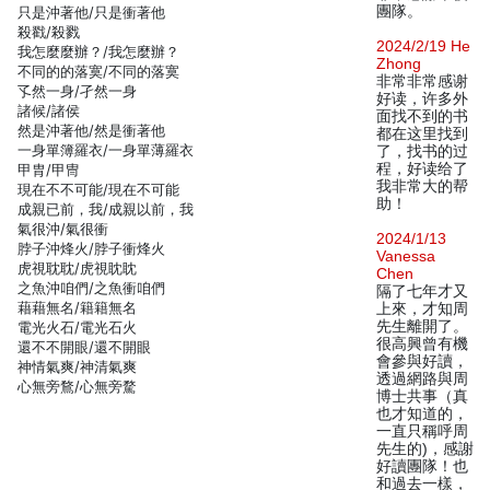
團隊。
只是沖著他/只是衝著他
殺戳/殺戮
2024/2/19 He
我怎麼麼辦？/我怎麼辦？
Zhong
不同的的落寞/不同的落寞
非常非常感谢
孓然一身/孑然一身
好读，许多外
諸候/諸侯
面找不到的书
然是沖著他/然是衝著他
都在这里找到
一身單簿羅衣/一身單薄羅衣
了，找书的过
程，好读给了
甲胄/甲冑
我非常大的帮
現在不不可能/現在不可能
助！
成親已前，我/成親以前，我
氣很沖/氣很衝
2024/1/13
脖子沖烽火/脖子衝烽火
Vanessa
虎視耽耽/虎視眈眈
Chen
之魚沖咱們/之魚衝咱們
隔了七年才又
藉藉無名/籍籍無名
上來，才知周
先生離開了。
電光火石/電光石火
很高興曾有機
還不不開眼/還不開眼
會參與好讀，
神情氣爽/神清氣爽
透過網路與周
心無旁鶩/心無旁騖
博士共事（真
也才知道的，
一直只稱呼周
先生的)，感謝
好讀團隊！也
和過去一樣，