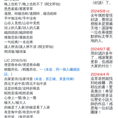
《好讀》了。
晚上也乾了/晚上也乾不了 (閱文即知)
悉悉索索/窸窸窣窣
2024/5/8 rc
逃開。時楊浩眸/逃開時，楊浩睨眸
去年偶然發現
手中無沒有/手中沒有
好讀，覺得這
山谷人竟然/山谷中竟然
裡根本是寶藏
頭上的几案/頭人的几案
天地！謝謝每
一位在幕後默
鐵蹄踏踏/鐵蹄嗒嗒
默耕耘文學天
捲旗息鼓/偃旗息鼓
地的人。
一句佐將/一名佐將
讓人辨清/讓人辨不清 (閱文即知)
2024/5/7 呢
稍清璇/穆清漩
用好讀許多年
了，感謝重新
(JC 2016/5/6)
更新，也感謝
便是救命命/便是救命錢
大家的付出！
精髓所在。/精髓所在。﹂
(未改，同一個人繼續說
話。)
2024/4/4 R
這里居然能找
自家妾侍/自家侍妾
(未改，原正確。美妾侍婢)
到哈維爾．西
西北不必中原/西北不似中原
耶拉的書！驚
這是折唯昌/這時折唯昌
喜萬分！希望
昭然若渴/昭然若揭
能讀到更多這
心身上一襲/身上一襲
位歷史小說大
楊天人/楊大人
師的作品！感
的確是了人家/的確是看了人家
恩每一位好讀
有意每中原/有意向中原
團隊！
有些道。/有些道理。