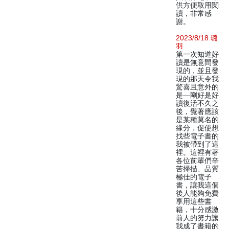
供方便取用閱
讀，非常感
謝。
2023/8/18 璐
羽
第一次知道好
讀是無意間發
現的，並且發
現的那天令我
驚喜且意外的
是—剛好是好
讀復活不久之
後，覺著應該
是某種莫名的
緣分，促使想
找些電子書的
我被帶到了這
裡。這裡有著
各位前輩們辛
苦掃描、品質
極佳的電子
書，讓我這個
後人能夠免費
享用這些書
籍，十分感激
前人的努力讓
我成了書籍的