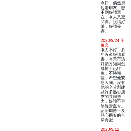
今日，偶然想
起老朋友，想
不到好讀還
在，令人又驚
又喜。祝福好
讀，好讀長
存。
2023/9/24 王
俊文
眼力不好，多
年沒來好讀看
書，今天再訪
好讀方知周劍
輝博士已往
生，不勝唏
噓，希望他安
息天國。沒有
他的辛苦創建
及許多熱心朋
友的共同努
力，好讀不容
易經營至今。
謝謝周博士及
熱心朋友的辛
勞貢獻！
2023/9/12