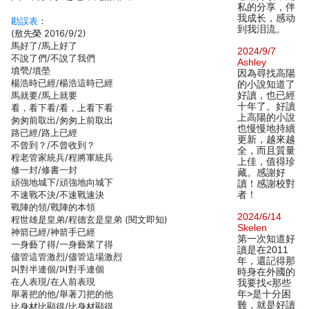
私的分享，伴
我成长，感动
勘誤表
：
到我泪流。
(敖先榮 2016/9/2)
馬好了/馬上好了
2024/9/7
不說了們/不說了我們
Ashley
墳煢/墳塋
因為尋找高陽
楊浩時已經/楊浩這時已經
的小說知道了
馬就要/馬上就要
好讀，也已經
十年了。好讀
看，看下看/看，上看下看
上高陽的小說
匆匆前取出/匆匆上前取出
也慢慢地持續
路已經/路上已經
更新，越來越
不曾到？/不曾收到？
全，而且質量
程老管家統兵/程將軍統兵
上佳，值得珍
修一封/修書一封
藏。感謝好
頑強地城下/頑強地向城下
讀！感謝校對
不速戰不決/不速戰速決
者！
戰陣的領/戰陣的本領
2024/6/14
程世雄是皇弟/程德玄是皇弟 (閱文即知)
Skelen
神箭已經/神箭手已經
第一次知道好
一身藝了得/一身藝業了得
讀是在2011
儘管這管激烈/儘管這場激烈
年，還記得那
叫對半連個/叫對手連個
時身在外國的
在人表現/在人前表現
我要找<那些
舉著把的他/舉著刀把的他
年>是十分困
難，就是好讀
比身材比顯得/比身材顯得