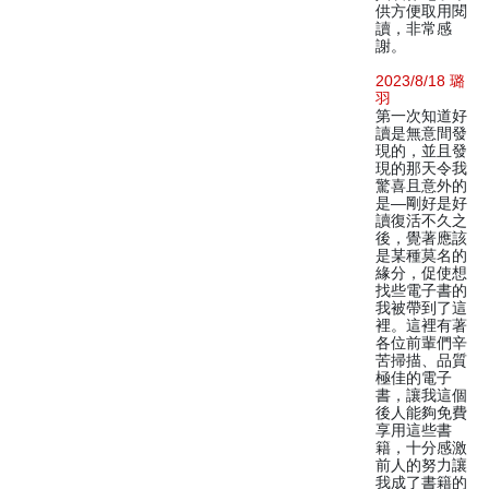
供方便取用閱
讀，非常感
謝。
2023/8/18 璐
羽
第一次知道好
讀是無意間發
現的，並且發
現的那天令我
驚喜且意外的
是—剛好是好
讀復活不久之
後，覺著應該
是某種莫名的
緣分，促使想
找些電子書的
我被帶到了這
裡。這裡有著
各位前輩們辛
苦掃描、品質
極佳的電子
書，讓我這個
後人能夠免費
享用這些書
籍，十分感激
前人的努力讓
我成了書籍的