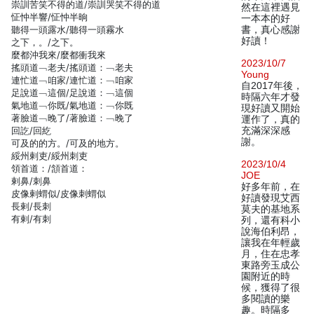
崇訓苦笑不得的道/崇訓哭笑不得的道
然在這裡遇見
怔忡半響/怔忡半晌
一本本的好
聽得一頭露水/聽得一頭霧水
書，真心感謝
好讀！
之下，。/之下。
麼都沖我來/麼都衝我來
2023/10/7
搖頭道﹁老夫/搖頭道：﹁老夫
Young
連忙道﹁咱家/連忙道：﹁咱家
自2017年後，
足說道﹁這個/足說道：﹁這個
時隔六年才發
氣地道﹁你既/氣地道：﹁你既
現好讀又開始
著臉道﹁晚了/著臉道：﹁晚了
運作了，真的
回訖/回紇
充滿深深感
謝。
可及的的方。/可及的地方。
綏州剌吏/綏州刺吏
2023/10/4
領首道：/頷首道：
JOE
剌鼻/刺鼻
好多年前，在
皮像剌蝟似/皮像刺蝟似
好讀發現艾西
長剌/長刺
莫夫的基地系
有剌/有刺
列，還有科小
說海伯利昂，
讓我在年輕歲
月，住在忠孝
東路旁玉成公
園附近的時
候，獲得了很
多閱讀的樂
趣。時隔多