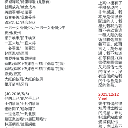
稀裡嘩啦/稀里嘩啦 (見辭典)
上高中後有了
就回成為/就會成為
手機發現的，
將贖罪/將功贖罪
非常感謝。我
本身是個很愛
我會要善/我會妥善
閱讀的人，我
跌宏起伏/跌宕起伏
感到若我活著
一男一女兩個少女/一男一女兩個少年
而不去欣賞這
夏洲/夏州
一種人類的藝
招手喚米/招手喚來
術那將毫無意
一直未地/一直未得
義可言。總而
一各罪證/一個罪證
言之，萬分感
起匡胤/趙匡胤
謝，我不知道
在每有能力買
攝脣呼嘯/撮脣呼嘯
書學校圖書館
蘇略/蘇喀 (依據卷五都用”蘇喀”定調)
又只能借七天
蘇咯/蘇喀 (依據卷五都用”蘇喀”定調)
的情況下，沒
寂箕/寂寞
有這個網站我
大紅的披飛/大紅的披風
的生命會是多
根牙箭/狼牙箭
麼的荒蕪。
(JC 2016/5/6)
2023/12/12
他的上已/他的手上已
Yumi
士們嘻嘻/士兵們嘻嘻
幾年前偶然得
知周博士離世
也敝開了/也敞開了
的消息，來到
一道北漢/一到北漢
好讀網站總會
趙匡胤義暗忖/趙匡胤暗忖
覺得有點悵
林羅綢緞/綾羅綢緞
然，也以為不