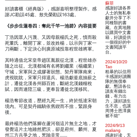
蘇菲
感謝好讀各界
好讀書櫃《經典版》，感謝嘉明整理製作。感
人士的無私奉
謝JC勘誤45處、敖先榮勘誤163處。
獻并分享了不
同種類的書
《步步生蓮卷四：奪此千竿一池碧》內容提要
藏。在異地難
以購買中文書
丁浩因眾人污蔑、又因母親楊氏之死，憤而殺
籍，好讀提供
一個很好的中
死董氏，離開丁家，並改姓楊，以示與丁家一
文書閱讀平
刀兩斷，下定決心到廣原城投靠程世雄將軍。
台。
其時適值北宋皇帝趙匡胤親征北漢，程世雄亦
2024/10/20
隨之出征。北漢都城有名將劉繼業（楊繼業）
Tao
守城，宋軍與之成膠著狀態。契丹軍隊南來，
粗暴的以信用
卡感謝好讀團
虎視眈眈，宋軍只得退兵。楊浩獻釜底抽薪之
隊的無償奉
計，遷徙北漢各州縣百姓，斷絕北漢錢糧稅
獻。懇請各位
賦，因而連陞三級，更奉旨遷徙北漢移民。
讀友有錢出
錢，有力出
楊浩奪節改道，歷經九死一生，終於抵達宋朝
力，讓好讀生
生不息，也讓
境內。可是契丹鐵騎依舊鍥而不捨，緊跟身
周博士恩澤廣
後。
被不熄°
最終楊浩他們落腳在蘆河嶺這片無主之地，才
2024/9/13
發覺這片土地雖然肥沃，卻是府州、麟州、夏
maliang
州三方兵爭之地，兇險非常……
感谢好读，无