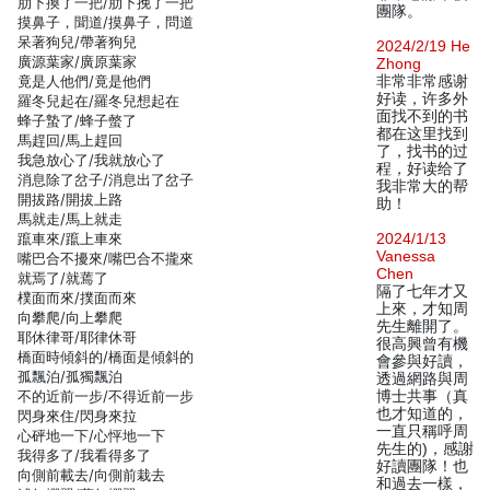
肋下換了一把/肋下挽了一把
團隊。
摸鼻子，聞道/摸鼻子，問道
呆著狗兒/帶著狗兒
2024/2/19 He
廣源葉家/廣原葉家
Zhong
竟是人他們/竟是他們
非常非常感谢
好读，许多外
羅冬兒起在/羅冬兒想起在
面找不到的书
蜂子蟄了/蜂子螫了
都在这里找到
馬趕回/馬上趕回
了，找书的过
我急放心了/我就放心了
程，好读给了
消息除了岔子/消息出了岔子
我非常大的帮
開拔路/開拔上路
助！
馬就走/馬上就走
躥車來/躥上車來
2024/1/13
Vanessa
嘴巴合不擾來/嘴巴合不攏來
Chen
就焉了/就蔫了
隔了七年才又
樸面而來/撲面而來
上來，才知周
向攀爬/向上攀爬
先生離開了。
耶休律哥/耶律休哥
很高興曾有機
橋面時傾斜的/橋面是傾斜的
會參與好讀，
孤飄泊/孤獨飄泊
透過網路與周
不的近前一步/不得近前一步
博士共事（真
也才知道的，
閃身來住/閃身來拉
一直只稱呼周
心砰地一下/心怦地一下
先生的)，感謝
我得多了/我看得多了
好讀團隊！也
向側前載去/向側前栽去
和過去一樣，