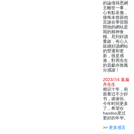
的論壇得悉網
主離世一事，
心有點哀傷，
後悔未曾跟他
言謝在學習期
間他的網站是
我的精神食
糧。見到好讀
重啟，有心人
延續好讀網站
的營運和更
新，很是感
激，對周先生
的貢獻亦致萬
分感謝！
2023/7/4 葉扁
舟先生
相识十年，前
面看过不少好
书，谢谢你。
今年时间更多
了，希望在
haodoo度过
更好的年华。
>>
更多感言