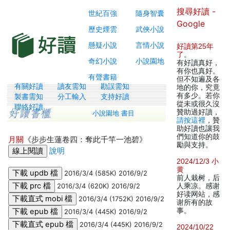
搜尋好讀 -
世紀百強
隨身智囊
Google
歷史煙雲
武俠小說
懸疑小說
言情小說
好讀第25年
了
。
奇幻小說
小說園地
有好讀真好，
有你也真好。
有聲書籍
但不知遍及各
有關好讀
讀友需知
勘誤需知
地的你，究竟
有多少。若你
製書需知
分工輸入
支持好讀
從未或很久沒
聯絡好讀
贊助過好讀，
小說園地 書目
請按這裡
，贊
助好讀也讓我
們知道你的鼓
月關
《步步生蓮卷四：奪此千竿一池碧》
勵與支持。
說明
2024/12/3 小
黄
2016/3/4 (585K) 2016/9/2
前人栽树，后
2016/3/4 (620K) 2016/9/2
人乘凉。感谢
好读网站，感
2016/3/4 (1752K) 2016/9/2
谢所有的故
事。
2016/3/4 (445K) 2016/9/2
2016/3/4 (445K) 2016/9/2
2024/10/22