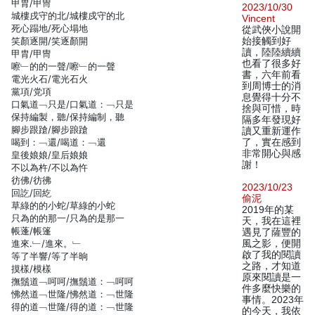
甲胄/甲冑
2023/10/30
城樓戌守的北/城樓戍守的北
Vincent
死心蹋地/死心塌地
從武俠小說開
笑顏逐開/笑逐顏開
始接觸到好
讀，陸陸續續
甲胄/甲冑
也看了很多好
嚓﹂的的一聲/嚓﹂的一聲
書，六年前看
電光火石/電光石火
到周博士的消
黨項/党項
息覺得十分不
口氣道﹁只是/口氣道：﹁只是
捨與可惜，時
保持編製，聽/保持編制，聽
隔多年發現好
腳步跟蹌/腳步踉蹌
讀又重新運作
喝到：﹁還/喝道：﹁還
了，實在感到
非常開心與感
皇後娘娘/皇后娘娘
謝！
不以為杵/不以為忤
彷佛/彷彿
2023/10/23
回訖/回紇
偷泥
草綠的的小蛇/草綠的小蛇
2019年的某
只為的的那一/只為的是那一
天，我在這裡
帳蓬/帳篷
遇見了薩豐的
進來.﹂/進來。﹂
風之影，便開
啟了我的閱讀
等了半響/等了半晌
之路，才知道
摸樣/模樣
原來閱讀是一
撫鬚道﹁呵呵/撫鬚道：﹁呵呵
件多麼快樂的
怫然道﹁世隆/怫然道：﹁世隆
事情。2023年
得的道﹁世隆/得的道：﹁世隆
的今天，我依