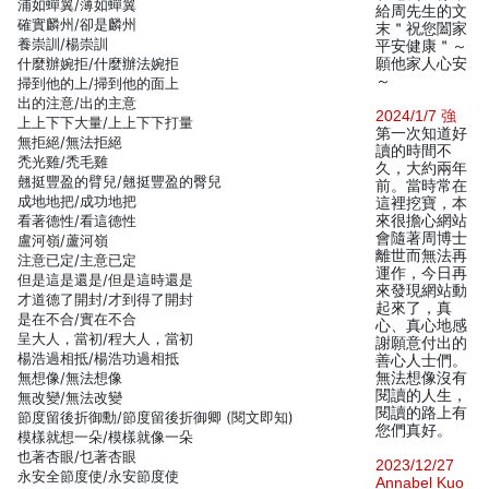
浦如蟬翼/薄如蟬翼
給周先生的文
確實麟州/卻是麟州
末＂祝您闔家
養崇訓/楊崇訓
平安健康＂～
什麼辦婉拒/什麼辦法婉拒
願他家人心安
～
掃到他的上/掃到他的面上
出的注意/出的主意
2024/1/7 強
上上下下大量/上上下下打量
第一次知道好
無拒絕/無法拒絕
讀的時間不
禿光雞/禿毛雞
久，大約兩年
翹挺豐盈的臂兒/翹挺豐盈的臀兒
前。當時常在
成地地把/成功地把
這裡挖寶，本
看著德性/看這德性
來很擔心網站
會隨著周博士
盧河嶺/蘆河嶺
離世而無法再
注意已定/主意已定
運作，今日再
但是這是還是/但是這時還是
來發現網站動
才道德了開封/才到得了開封
起來了，真
是在不合/實在不合
心、真心地感
呈大人，當初/程大人，當初
謝願意付出的
楊浩過相抵/楊浩功過相抵
善心人士們。
無想像/無法想像
無法想像沒有
閱讀的人生，
無改變/無法改變
閱讀的路上有
節度留後折御勳/節度留後折御卿 (閱文即知)
您們真好。
模樣就想一朵/模樣就像一朵
也著杏眼/乜著杏眼
2023/12/27
永安全節度使/永安節度使
Annabel Kuo