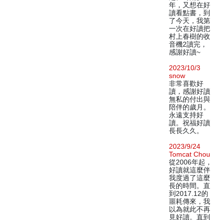
年，又想在好
讀看點書，到
了今天，我第
一次在好讀把
村上春樹的收
音機2讀完，
感謝好讀~
2023/10/3
snow
非常喜歡好
讀，感謝好讀
無私的付出與
陪伴的歲月。
永遠支持好
讀。祝福好讀
長長久久。
2023/9/24
Tomcat Chou
從2006年起，
好讀就這麼伴
我度過了這麼
長的時間。直
到2017.12的
噩耗傳來，我
以為就此不再
見好讀。直到