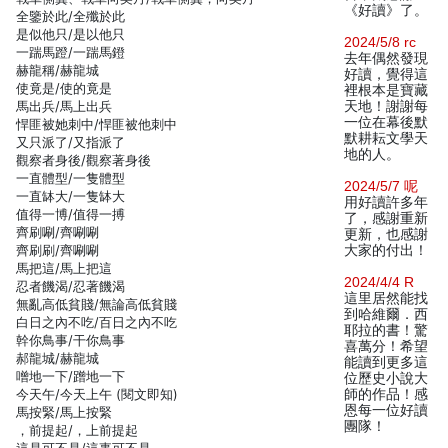
《好讀》了。
全鑒於此/全殲於此
是似他只/是以他只
2024/5/8 rc
一踹馬蹬/一踹馬鐙
去年偶然發現
赫龍稱/赫龍城
好讀，覺得這
使竟是/使的竟是
裡根本是寶藏
馬出兵/馬上出兵
天地！謝謝每
一位在幕後默
悍匪被她刺中/悍匪被他刺中
默耕耘文學天
又只派了/又指派了
地的人。
觀察者身後/觀察著身後
一直體型/一隻體型
2024/5/7 呢
一直缽大/一隻缽大
用好讀許多年
值得一博/值得一搏
了，感謝重新
齊刷唰/齊唰唰
更新，也感謝
齊刷刷/齊唰唰
大家的付出！
馬把這/馬上把這
2024/4/4 R
忍者饑渴/忍著饑渴
這里居然能找
無亂高低貧賤/無論高低貧賤
到哈維爾．西
白日之內不吃/百日之內不吃
耶拉的書！驚
幹你鳥事/干你鳥事
喜萬分！希望
郝龍城/赫龍城
能讀到更多這
噌地一下/蹭地一下
位歷史小說大
今天午/今天上午 (閱文即知)
師的作品！感
恩每一位好讀
馬按緊/馬上按緊
團隊！
，前提起/，上前提起