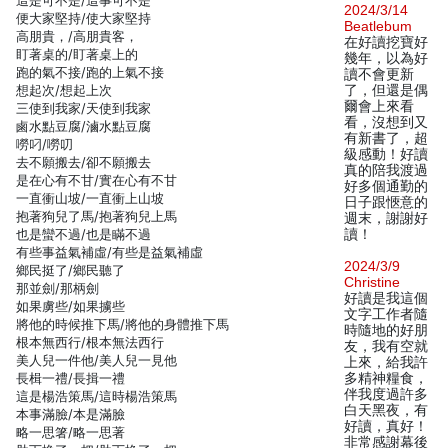
這是可不是/這事可不是
2024/3/14
便大家堅持/使大家堅持
Beatlebum
高朋貴，/高朋貴客，
在好讀挖寶好
盯著桌的/盯著桌上的
幾年，以為好
跑的氣不接/跑的上氣不接
讀不會更新
想起次/想起上次
了，但還是偶
爾會上來看
三使到我家/天使到我家
看，沒想到又
鹵水點豆腐/滷水點豆腐
有新書了，超
嘮叼/嘮叨
級感動！好讀
去不願搬去/卻不願搬去
真的陪我渡過
是在心有不甘/實在心有不甘
好多個通勤的
一直衝山坡/一直衝上山坡
日子跟愜意的
抱著狗兒了馬/抱著狗兒上馬
週末，謝謝好
也是蠻不過/也是瞞不過
讀！
有些事益氣補虛/有些是益氣補虛
2024/3/9
鄉民挺了/鄉民聽了
Christine
那並劍/那柄劍
好讀是我這個
如果虜些/如果擄些
文字工作者隨
將他的時候推下馬/將他的身體推下馬
時隨地的好朋
根本無西行/根本無法西行
友，我有空就
美人兒一件他/美人兒一見他
上來，給我許
長楫一禮/長揖一禮
多精神糧食，
伴我度過許多
這是楊浩策馬/這時楊浩策馬
白天黑夜，有
本事滿臉/本是滿臉
好讀，真好！
略一思箸/略一思著
非常感謝幕後