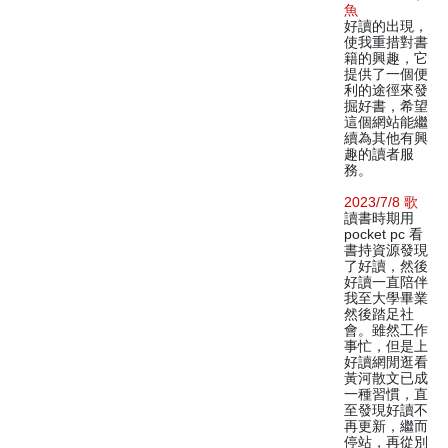
魚
好讀的出現，
使我重措對書
籍的興趣，它
提供了一個便
利的途徑來發
掘好書，希望
這個網站能繼
續為其他有興
趣的讀者服
務。
2023/7/8 歌
讀書時期用
pocket pc 看
書持資源發現
了好讀，然後
好讀一直陪伴
我至大學畢業
然後踏足社
會。雖然工作
事忙，但是上
好讀網閒逛看
黃河散文已成
一種習慣，直
至發現好讀不
再更新，繼而
停站，再從別