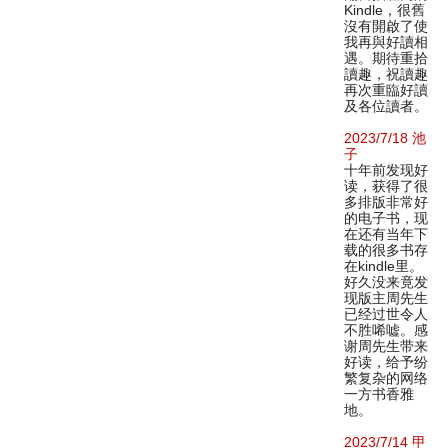
Kindle，很舊
沒有開啟了使
我再與好讀相
遇。期待重拾
讀趣，祝讀趣
再次重臨好讀
及各位讀者。
2023/7/18 池
子
十年前发现好
读，获得了很
多排版非常好
的电子书，现
在还有当年下
载的很多书存
在kindle里。
好久没来竟发
现版主周先生
已经过世令人
不胜唏嘘。感
谢周先生带来
好读，给予纷
繁复杂的网络
一方书香雅
地。
2023/7/14 甲