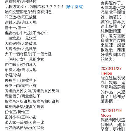
這種對候/這種時候
會再運作了。
，程德玄和 /，程德玄和？？？？？
(缺字待補)
今年為老父親
始終沒豐消息/始終沒有消息
添購電子閱讀
即已放權/既已放權
器，抱著試一
試的心情再度
這對人馬/這隊人馬
連上好讀，沒
盧十一/盧一生
想到繼續運
也說出心中/也說不出心中
作，還有這麼
一鍵欽差/一見欽差
多讀友再度回
天降破曉/天將破曉
來這裡，感覺
大賞風景/大煞風景
很溫暖，謝謝
大了一個奇怪/打了一個奇怪
好讀與團隊們
一件那少女/一見那少女
的努力。
你們喊人/你們漢人
2023/11/27
昭得大地/照得大地
Helios
小焱/小燚
能在这里发现
再被單下/在被單下
赤川次郎、鬼
家中正由/家中正有
马星和高羅佩
旁邊的男扮女裝/旁邊的女扮男裝
的作品，太驚
商量個子/商量個法子
喜了！感謝好
折惟昌河折御卿/折惟昌和折御卿
讀書櫃！
威夏的暑氣/盛夏的暑氣
2023/11/19
任惟正/折惟正
Moon
正與小泰/正與小秦
偶然間發現這
跟人家一筆/跟人家一比
個網站，如獲
高強的武便/高強的武藝
至寶，更找到