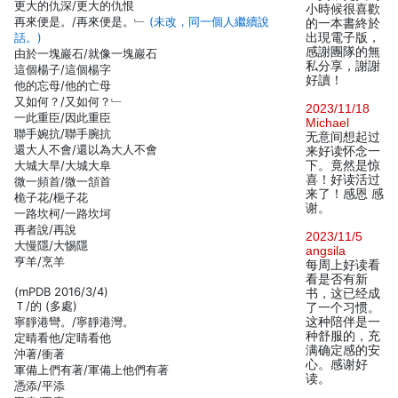
更大的仇深/更大的仇恨
小時候很喜歡
再來便是。/再來便是。﹂
(未改，同一個人繼續說
的一本書終於
話。)
出現電子版，
感謝團隊的無
由於一塊巖石/就像一塊巖石
私分享，謝謝
這個楊子/這個楊字
好讀！
他的忘母/他的亡母
又如何？/又如何？﹂
2023/11/18
一此重臣/因此重臣
Michael
聯手婉抗/聯手腕抗
无意间想起过
還大人不會/還以為大人不會
来好读怀念一
大城大旱/大城大阜
下。竟然是惊
喜！好读活过
微一頻首/微一頷首
来了！感恩 感
桅子花/梔子花
谢。
一路坎柯/一路坎坷
再者說/再說
2023/11/5
大慢隱/大惕隱
angsila
亨羊/烹羊
每周上好读看
看是否有新
(mPDB 2016/3/4)
书，这已经成
Ｔ/的 (多處)
了一个习惯。
寧靜港彎。/寧靜港灣。
这种陪伴是一
种舒服的，充
定晴看他/定睛看他
满确定感的安
沖著/衝著
心。感谢好
軍備上們有著/軍備上他們有著
读。
憑添/平添