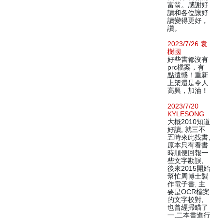
富翁。感謝好
讀和各位讓好
讀變得更好，
讚。
2023/7/26 袁
樹國
好些書都沒有
prc檔案，有
點遺憾！重新
上架還是令人
高興，加油！
2023/7/20
KYLESONG
大概2010知道
好讀, 就三不
五時來此找書,
原本只有看書
時順便回報一
些文字勘誤,
後來2015開始
幫忙周博士製
作電子書, 主
要是OCR檔案
的文字校對,
也曾經掃瞄了
一,二本書進行