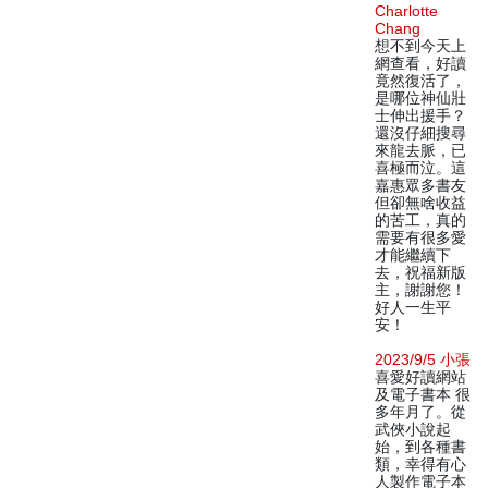
Charlotte
Chang
想不到今天上
網查看，好讀
竟然復活了，
是哪位神仙壯
士伸出援手？
還沒仔細搜尋
來龍去脈，已
喜極而泣。這
嘉惠眾多書友
但卻無啥收益
的苦工，真的
需要有很多愛
才能繼續下
去，祝福新版
主，謝謝您！
好人一生平
安！
2023/9/5 小張
喜愛好讀網站
及電子書本 很
多年月了。從
武俠小說起
始，到各種書
類，幸得有心
人製作電子本