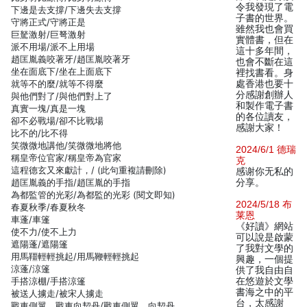
令我發現了電
下邊是去支撐/下邊失去支撐
子書的世界。
守將正式/守將正是
雖然我也會買
巨駑激射/巨弩激射
實體書，但在
派不用場/派不上用場
這十多年間，
趙匡胤義咬著牙/趙匡胤咬著牙
也會不斷在這
坐在面底下/坐在上面底下
裡找書看。身
就等不的麼/就等不得麼
處香港也要十
分感謝創辦人
與他們對了/與他們對上了
和製作電子書
真實一塊/真是一塊
的各位讀友，
卻不必戰場/卻不比戰場
感謝大家！
比不的/比不得
笑微微地講他/笑微微地將他
2024/6/1 德瑞
稱皇帝位官家/稱皇帝為官家
克
這程德玄又來獻計，/ (此句重複請刪除)
感谢你无私的
趙匡胤義的手指/趙匡胤的手指
分享。
為都監管的光彩/為都監的光彩 (閱文即知)
2024/5/18 布
春夏秋季/春夏秋冬
莱恩
車蓬/車篷
《好讀》網站
使不力/使不上力
可以說是啟蒙
遮陽蓬/遮陽篷
了我對文學的
用馬韁輕輕挑起/用馬鞭輕輕挑起
興趣，一個提
涼蓬/涼篷
供了我自由自
手搭涼棚/手搭涼篷
在悠遊於文學
書海之中的平
被送人擄走/被宋人擄走
台，太感謝
戰車側翼、戰車向契丹/戰車側翼，向契丹