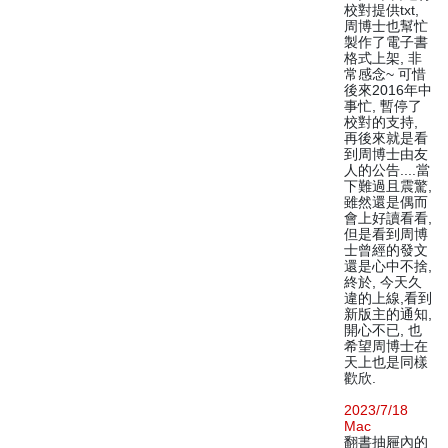
校對提供txt,
周博士也幫忙
製作了電子書
格式上架, 非
常感念~ 可惜
後來2016年中
事忙, 暫停了
校對的支持,
再後來就是看
到周博士由友
人的公告....當
下難過且震驚,
雖然還是偶而
會上好讀看看,
但是看到周博
士曾經的發文
還是心中不捨,
終於, 今天久
違的上線,看到
新版主的通知,
開心不已, 也
希望周博士在
天上也是同樣
歡欣.
2023/7/18
Mac
翻書抽屜內的