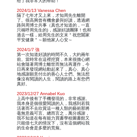
给了我非常大的帮助！
2024/1/13 Vanessa Chen
隔了七年才又上來，才知周先生離開
了。很高興曾有機會參與好讀，透過網
路與周博士共事（真也才知道的，一直
只稱呼周先生的)，感謝好讀團隊！也和
過去一樣，給周先生的文末＂祝您闔家
平安健康＂～願他家人心安～
2024/1/7 強
第一次知道好讀的時間不久，大約兩年
前。當時常在這裡挖寶，本來很擔心網
站會隨著周博士離世而無法再運作，今
日再來發現網站動起來了，真心、真心
地感謝願意付出的善心人士們。無法想
像沒有閱讀的人生，閱讀的路上有您們
真好。
2023/12/27 Annabel Kuo
上高中後有了手機發現的，非常感謝。
我本身是個很愛閱讀的人，我感到若我
活著而不去欣賞這一種人類的藝術那將
毫無意義可言。總而言之，萬分感謝，
我不知道在每有能力買書學校圖書館又
只能借七天的情況下，沒有這個網站我
的生命會是多麼的荒蕪。