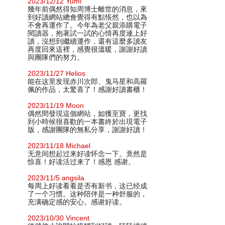
2023/12/12 Yumi
幾年前偶然得知周博士離世的消息，來
到好讀網站總會覺得有點悵然，也以為
不會再運作了。今年為老父親添購電子
閱讀器，抱著試一試的心情再度連上好
讀，沒想到繼續運作，還有這麼多讀友
再度回來這裡，感覺很溫暖，謝謝好讀
與團隊們的努力。
2023/11/27 Helios
能在这里发现赤川次郎、鬼马星和高羅
佩的作品，太驚喜了！感謝好讀書櫃！
2023/11/19 Moon
偶然間發現這個網站，如獲至寶，更找
到小時候很喜歡的一本書終於出現電子
版，感謝團隊的無私分享，謝謝好讀！
2023/11/18 Michael
无意间想起过来好读怀念一下。竟然是
惊喜！好读活过来了！感恩 感谢。
2023/11/5 angsila
每周上好读看看是否有新书，这已经成
了一个习惯。这种陪伴是一种舒服的，
充满确定感的安心。感谢好读。
2023/10/30 Vincent