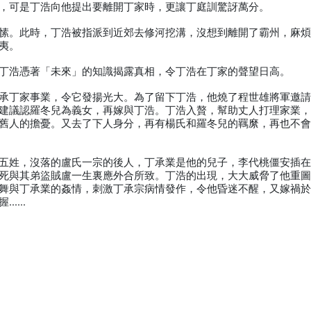
，可是丁浩向他提出要離開丁家時，更讓丁庭訓驚訝萬分。
愫。此時，丁浩被指派到近郊去修河挖溝，沒想到離開了霸州，麻
夷。
丁浩憑著「未來」的知識揭露真相，令丁浩在丁家的聲望日高。
承丁家事業，令它發揚光大。為了留下丁浩，他燒了程世雄將軍邀
建議認羅冬兒為義女，再嫁與丁浩。丁浩入贅，幫助丈人打理家業
舊人的擔憂。又去了下人身分，再有楊氏和羅冬兒的羈縻，再也不
五姓，沒落的盧氏一宗的後人，丁承業是他的兒子，李代桃僵安插
死與其弟盜賊盧一生裏應外合所致。丁浩的出現，大大威脅了他重
舞與丁承業的姦情，刺激丁承宗病情發作，令他昏迷不醒，又嫁禍
握……