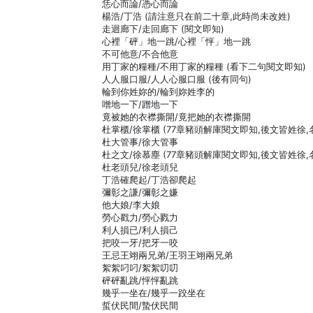
恁心而論/憑心而論
楊浩/丁浩 (請注意只在前二十章,此時尚未改姓)
走迴廊下/走回廊下 (閱文即知)
心裡「砰」地一跳/心裡「怦」地一跳
不可他意/不合他意
用丁家的糧種/不用丁家的糧種 (看下二句閱文即知)
人人服口服/人人心服口服 (後有同句)
輪到你姓妳的/輪到妳姓李的
噌地一下/蹭地一下
竟被她的衣襟撕開/竟把她的衣襟撕開
杜掌櫃/徐掌櫃 (77章豬頭解庫閱文即知,後文皆姓徐,
杜大管事/徐大管事
杜之文/徐慕塵 (77章豬頭解庫閱文即知,後文皆姓徐,
杜老頭兒/徐老頭兒
丁浩確爬起/丁浩卻爬起
彌彰之謙/彌彰之嫌
他大娘/李大娘
勞心戳力/勞心戮力
利人損已/利人損己
把咬一牙/把牙一咬
王忌王翊兩兄弟/王羽王翊兩兄弟
絮絮叼叼/絮絮叨叨
砰砰亂跳/怦怦亂跳
幾乎一坐在/幾乎一跤坐在
蜇伏民間/蟄伏民間