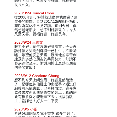
陪伴的歲月。永遠支持好讀。祝福好讀
長長久久。
2023/9/24 Tomcat Chou
從2006年起，好讀就這麼伴我度過了這
麼長的時間。直到2017.12的噩耗傳來，
我以為就此不再見好讀。直到今日，偶
然想起老朋友，想不到好讀還在，令人
又驚又喜。祝福好讀，好讀長存。
2023/9/24 王俊文
眼力不好，多年沒來好讀看書，今天再
訪好讀方知周劍輝博士已往生，不勝唏
噓，希望他安息天國。沒有他的辛苦創
建及許多熱心朋友的共同努力，好讀不
容易經營至今。謝謝周博士及熱心朋友
的辛勞貢獻！
2023/9/12 Charlotte Chang
想不到今天上網查看，好讀竟然復活
了，是哪位神仙壯士伸出援手？還沒仔
細搜尋來龍去脈，已喜極而泣。這嘉惠
眾多書友但卻無啥收益的苦工，真的需
要有很多愛才能繼續下去，祝福新版
主，謝謝您！好人一生平安！
2023/9/5 小張
喜愛好讀網站及電子書本 很多年月了。