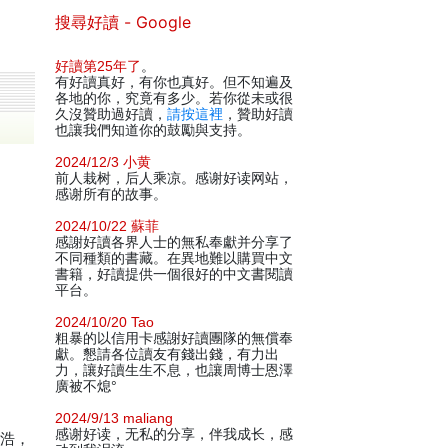
搜尋好讀 - Google
好讀第25年了
。
有好讀真好，有你也真好。但不知遍及
各地的你，究竟有多少。若你從未或很
久沒贊助過好讀，
請按這裡
，贊助好讀
也讓我們知道你的鼓勵與支持。
2024/12/3 小黄
前人栽树，后人乘凉。感谢好读网站，
感谢所有的故事。
2024/10/22 蘇菲
感謝好讀各界人士的無私奉獻并分享了
不同種類的書藏。在異地難以購買中文
書籍，好讀提供一個很好的中文書閱讀
平台。
2024/10/20 Tao
粗暴的以信用卡感謝好讀團隊的無償奉
獻。懇請各位讀友有錢出錢，有力出
力，讓好讀生生不息，也讓周博士恩澤
廣被不熄°
2024/9/13 maliang
感谢好读，无私的分享，伴我成长，感
丁浩，