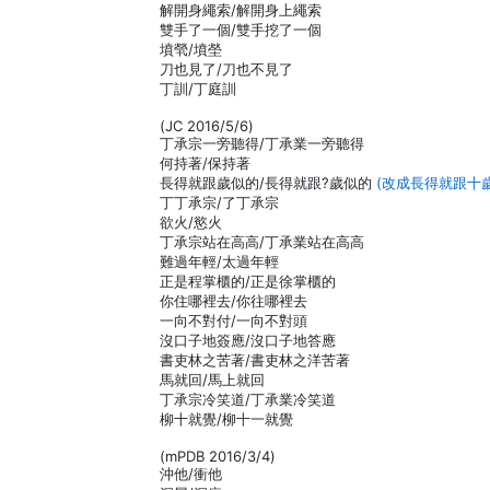
解開身繩索/解開身上繩索
雙手了一個/雙手挖了一個
墳煢/墳塋
刀也見了/刀也不見了
丁訓/丁庭訓
(JC 2016/5/6)
丁承宗一旁聽得/丁承業一旁聽得
何持著/保持著
長得就跟歲似的/長得就跟?歲似的
(改成長得就跟十
丁丁承宗/了丁承宗
欲火/慾火
丁承宗站在高高/丁承業站在高高
難過年輕/太過年輕
正是程掌櫃的/正是徐掌櫃的
你住哪裡去/你往哪裡去
一向不對付/一向不對頭
沒口子地簽應/沒口子地答應
書吏林之苦著/書吏林之洋苦著
馬就回/馬上就回
丁承宗冷笑道/丁承業冷笑道
柳十就覺/柳十一就覺
(mPDB 2016/3/4)
沖他/衝他