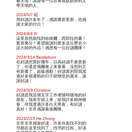
藏天地！謝謝每一位在幕後默默耕耘文
學天地的人。
2024/5/7 呢
用好讀許多年了，感謝重新更新，也感
謝大家的付出！
2024/4/4 R
這里居然能找到哈維爾．西耶拉的書！
驚喜萬分！希望能讀到更多這位歷史小
說大師的作品！感恩每一位好讀團隊！
2024/3/14 Beatlebum
在好讀挖寶好幾年，以為好讀不會更新
了，但還是偶爾會上來看看，沒想到又
有新書了，超級感動！好讀真的陪我渡
過好多個通勤的日子跟愜意的週末，謝
謝好讀！
2024/3/9 Christine
好讀是我這個文字工作者隨時隨地的好
朋友，我有空就上來，給我許多精神糧
食，伴我度過許多白天黑夜，有好讀，
真好！非常感謝幕後團隊。
2024/2/19 He Zhong
非常非常感谢好读，许多外面找不到的
书都在这里找到了，找书的过程，好读