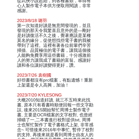
從武俠小說起始，到各種書類，幸得有
心人製作電子本供方便取用閱讀，非常
感謝。
2023/8/18 璐羽
第一次知道好讀是無意間發現的，並且
發現的那天令我驚喜且意外的是—剛好
是好讀復活不久之後，覺著應該是某種
莫名的緣分，促使想找些電子書的我被
帶到了這裡。這裡有著各位前輩們辛苦
掃描、品質極佳的電子書，讓我這個後
人能夠免費享用這些書籍，十分感激前
人的努力讓我成了書籍的富翁。感謝好
讀和各位讓好讀變得更好，讚。
2023/7/26 袁樹國
好些書都沒有prc檔案，有點遺憾！重新
上架還是令人高興，加油！
2023/7/20 KYLESONG
大概2010知道好讀, 就三不五時來此找
書, 原本只有看書時順便回報一些文字勘
誤, 後來2015開始幫忙周博士製作電子
書, 主要是OCR檔案的文字校對, 也曾經
掃瞄了一,二本書進行校對提供txt, 周博
士也幫忙製作了電子書格式上架, 非常感
念~ 可惜後來2016年中事忙, 暫停了校對
的支持, 再後來就是看到周博士由友人的