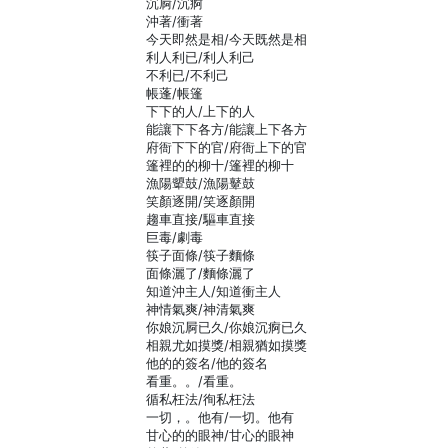
沉屙/沉痾
沖著/衝著
今天即然是相/今天既然是相
利人利已/利人利己
不利已/不利己
帳蓬/帳篷
下下的人/上下的人
能讓下下各方/能讓上下各方
府衙下下的官/府衙上下的官
篷裡的的柳十/篷裡的柳十
漁陽顰鼓/漁陽鼙鼓
笑顏逐開/笑逐顏開
趨車直接/驅車直接
巨毒/劇毒
筷子面條/筷子麵條
面條灑了/麵條灑了
知道沖主人/知道衝主人
神情氣爽/神清氣爽
你娘沉屙已久/你娘沉痾已久
相親尤如摸獎/相親猶如摸獎
他的的簽名/他的簽名
看重。。/看重。
循私枉法/徇私枉法
一切，。他有/一切。他有
甘心的的眼神/甘心的眼神