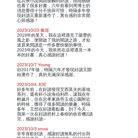
從武俠小說開始接觸到好讀，陸陸續續
也看了很多好書，六年前看到周博士的
消息覺得十分不捨與可惜，時隔多年發
現好讀又重新運作了，實在感到非常開
心與感謝！
2023/10/23 偷泥
2019年的某天，我在這裡遇見了薩豐的
風之影，便開啟了我的閱讀之路，才知
道原來閱讀是一件多麼快樂的事情。
2023年的今天，我依然在這裡遇見一本
本的好書，真心感謝好讀！
2023/10/7 Young
自2017年後，時隔六年才發現好讀又開
始運作了，真的充滿深深感謝。
2023/10/4 JOE
好多年前，在好讀發現艾西莫夫的基地
系列，還有科小說海伯利昂，讓我在年
輕歲月，住在忠孝東路旁玉成公園附近
的時候，獲得了很多閱讀的樂趣。時隔
多年，又想在好讀看點書，到了今天，
我第一次在好讀把村上春樹的收音機2讀
完，感謝好讀~
2023/10/3 snow
非常喜歡好讀，感謝好讀無私的付出與