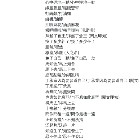
心中砰地一動/心中怦地一動
纖腰豐腰/纖腰豐臀
打鹵麵/打滷麵
鹵醬/滷醬
油嘖麻花/油漬麻花
稀哩嘩啦/稀里嘩啦 (見辭典)
拜起了蒼王/拜起了倉王 (閱文即知)
換了多少茬了/換了多少任了
臞然/瞿然
穆塵/慕塵 (人之名)
免了自己一動/免了自己一劫
馬知會/馬上知會
馬下去/馬上下去
必胡亂猜/勿胡亂猜
丁承宗因為要躲避自己/丁承業因為要躲避自己 (閱文
丁宗業/丁承業
再無問/再無疑問
也應如此衰弱/也不應如此衰弱 (閱文即知)
得馬去/得馬上去
十複雜/十分複雜
問你問後一遍/問你最後一遍
正知所措/正不知所措
泛起片/泛起一片
知道生了/知道發生了
忍不住出/忍不住發出