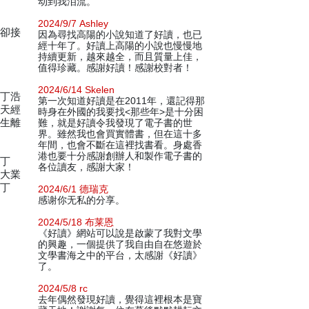
动到我泪流。
2024/9/7 Ashley
煩卻接
因為尋找高陽的小說知道了好讀，也已
經十年了。好讀上高陽的小說也慢慢地
持續更新，越來越全，而且質量上佳，
值得珍藏。感謝好讀！感謝校對者！
2024/6/14 Skelen
請丁浩
第一次知道好讀是在2011年，還記得那
，天經
時身在外國的我要找<那些年>是十分困
會生離
難，就是好讀令我發現了電子書的世
界。雖然我也會買實體書，但在這十多
年間，也會不斷在這裡找書看。身處香
港也要十分感謝創辦人和製作電子書的
在丁
各位讀友，感謝大家！
圖大業
於丁
2024/6/1 德瑞克
感谢你无私的分享。
2024/5/18 布莱恩
《好讀》網站可以說是啟蒙了我對文學
的興趣，一個提供了我自由自在悠遊於
文學書海之中的平台，太感謝《好讀》
了。
2024/5/8 rc
去年偶然發現好讀，覺得這裡根本是寶