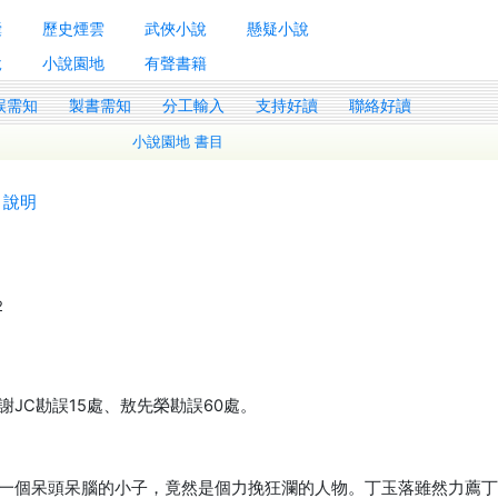
囊
歷史煙雲
武俠小說
懸疑小說
說
小說園地
有聲書籍
誤需知
製書需知
分工輸入
支持好讀
聯絡好讀
小說園地 書目
說明
2
JC勘誤15處、敖先榮勘誤60處。
一個呆頭呆腦的小子，竟然是個力挽狂瀾的人物。丁玉落雖然力薦