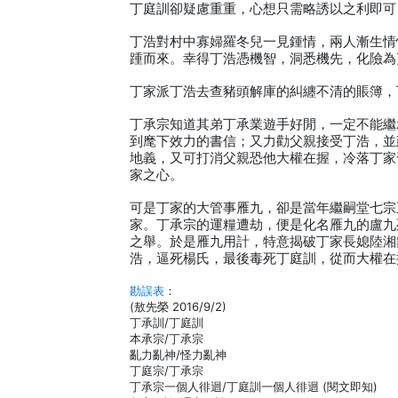
丁庭訓卻疑慮重重，心想只需略誘以之利即可
丁浩對村中寡婦羅冬兒一見鍾情，兩人漸生情
踵而來。幸得丁浩憑機智，洞悉機先，化險為
丁家派丁浩去查豬頭解庫的糾纏不清的賬簿，
丁承宗知道其弟丁承業遊手好閒，一定不能繼
到麾下效力的書信；又力勸父親接受丁浩，並
地義，又可打消父親恐他大權在握，冷落丁家
家之心。
可是丁家的大管事雁九，卻是當年繼嗣堂七宗
家。丁承宗的運糧遭劫，便是化名雁九的盧九
之舉。於是雁九用計，特意揭破丁家長媳陸湘
浩，逼死楊氏，最後毒死丁庭訓，從而大權在
勘誤表
：
(敖先榮 2016/9/2)
丁承訓/丁庭訓
本承宗/丁承宗
亂力亂神/怪力亂神
丁庭宗/丁承宗
丁承宗一個人徘迴/丁庭訓一個人徘迴 (閱文即知)