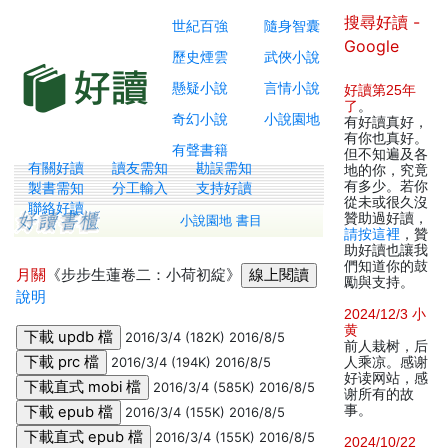
搜尋好讀 -
世紀百強
隨身智囊
Google
歷史煙雲
武俠小說
懸疑小說
言情小說
好讀第25年
了
。
奇幻小說
小說園地
有好讀真好，
有你也真好。
有聲書籍
但不知遍及各
有關好讀
讀友需知
勘誤需知
地的你，究竟
有多少。若你
製書需知
分工輸入
支持好讀
從未或很久沒
聯絡好讀
贊助過好讀，
小說園地 書目
請按這裡
，贊
助好讀也讓我
們知道你的鼓
月關
《步步生蓮卷二：小荷初綻》
勵與支持。
說明
2024/12/3 小
黄
2016/3/4 (182K) 2016/8/5
前人栽树，后
2016/3/4 (194K) 2016/8/5
人乘凉。感谢
好读网站，感
2016/3/4 (585K) 2016/8/5
谢所有的故
事。
2016/3/4 (155K) 2016/8/5
2016/3/4 (155K) 2016/8/5
2024/10/22