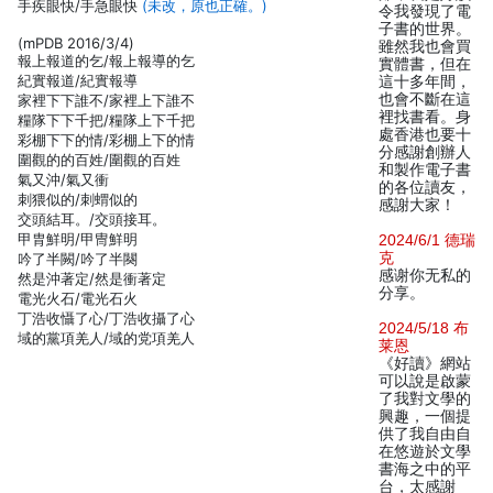
手疾眼快/手急眼快
(未改，原也正確。)
令我發現了電
子書的世界。
(mPDB 2016/3/4)
雖然我也會買
報上報道的乞/報上報導的乞
實體書，但在
紀實報道/紀實報導
這十多年間，
也會不斷在這
家裡下下誰不/家裡上下誰不
裡找書看。身
糧隊下下千把/糧隊上下千把
處香港也要十
彩棚下下的情/彩棚上下的情
分感謝創辦人
圍觀的的百姓/圍觀的百姓
和製作電子書
氣又沖/氣又衝
的各位讀友，
刺猥似的/刺蝟似的
感謝大家！
交頭結耳。/交頭接耳。
甲胄鮮明/甲冑鮮明
2024/6/1 德瑞
克
吟了半闕/吟了半闋
感谢你无私的
然是沖著定/然是衝著定
分享。
電光火石/電光石火
丁浩收懾了心/丁浩收攝了心
2024/5/18 布
域的黨項羌人/域的党項羌人
莱恩
《好讀》網站
可以說是啟蒙
了我對文學的
興趣，一個提
供了我自由自
在悠遊於文學
書海之中的平
台，太感謝