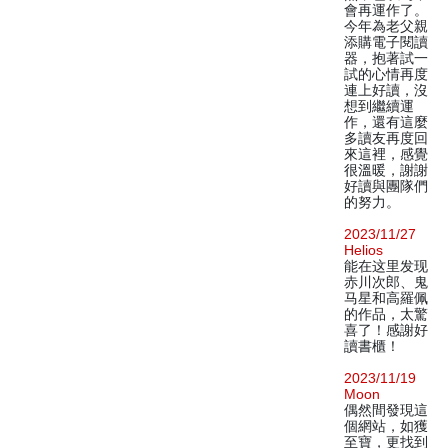
會再運作了。
今年為老父親
添購電子閱讀
器，抱著試一
試的心情再度
連上好讀，沒
想到繼續運
作，還有這麼
多讀友再度回
來這裡，感覺
很溫暖，謝謝
好讀與團隊們
的努力。
2023/11/27
Helios
能在这里发现
赤川次郎、鬼
马星和高羅佩
的作品，太驚
喜了！感謝好
讀書櫃！
2023/11/19
Moon
偶然間發現這
個網站，如獲
至寶，更找到