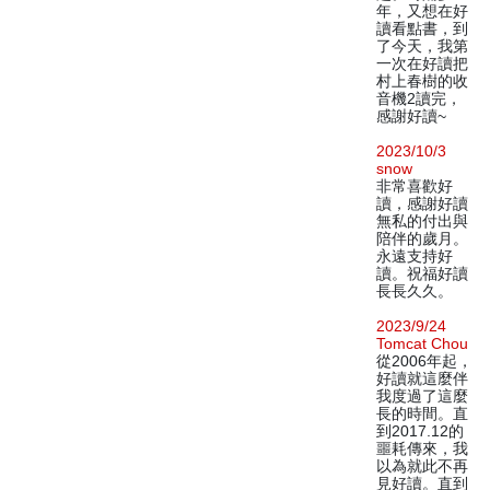
年，又想在好
讀看點書，到
了今天，我第
一次在好讀把
村上春樹的收
音機2讀完，
感謝好讀~
2023/10/3
snow
非常喜歡好
讀，感謝好讀
無私的付出與
陪伴的歲月。
永遠支持好
讀。祝福好讀
長長久久。
2023/9/24
Tomcat Chou
從2006年起，
好讀就這麼伴
我度過了這麼
長的時間。直
到2017.12的
噩耗傳來，我
以為就此不再
見好讀。直到