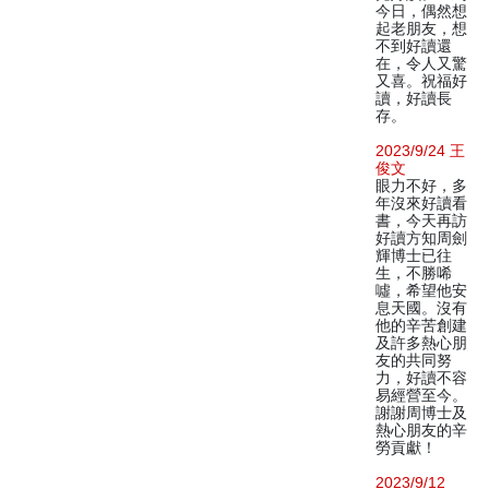
今日，偶然想
起老朋友，想
不到好讀還
在，令人又驚
又喜。祝福好
讀，好讀長
存。
2023/9/24 王
俊文
眼力不好，多
年沒來好讀看
書，今天再訪
好讀方知周劍
輝博士已往
生，不勝唏
噓，希望他安
息天國。沒有
他的辛苦創建
及許多熱心朋
友的共同努
力，好讀不容
易經營至今。
謝謝周博士及
熱心朋友的辛
勞貢獻！
2023/9/12