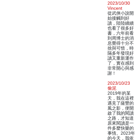
2023/10/30
Vincent
從武俠小說開
始接觸到好
讀，陸陸續續
也看了很多好
書，六年前看
到周博士的消
息覺得十分不
捨與可惜，時
隔多年發現好
讀又重新運作
了，實在感到
非常開心與感
謝！
2023/10/23
偷泥
2019年的某
天，我在這裡
遇見了薩豐的
風之影，便開
啟了我的閱讀
之路，才知道
原來閱讀是一
件多麼快樂的
事情。2023年
的今天，我依