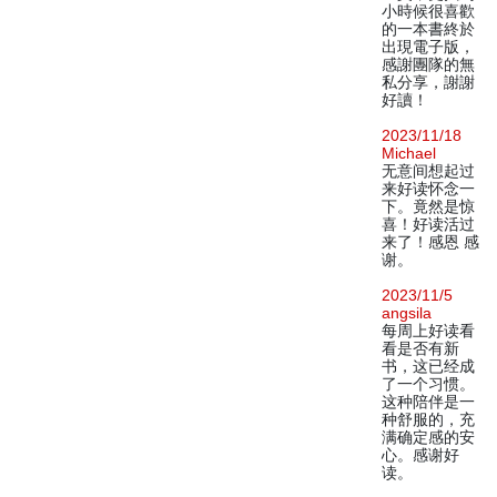
小時候很喜歡
的一本書終於
出現電子版，
感謝團隊的無
私分享，謝謝
好讀！
2023/11/18
Michael
无意间想起过
来好读怀念一
下。竟然是惊
喜！好读活过
来了！感恩 感
谢。
2023/11/5
angsila
每周上好读看
看是否有新
书，这已经成
了一个习惯。
这种陪伴是一
种舒服的，充
满确定感的安
心。感谢好
读。