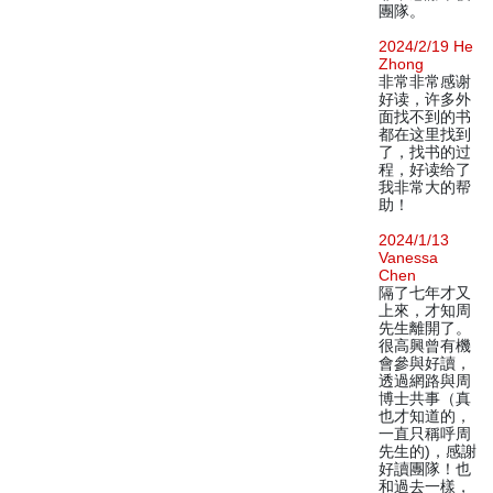
團隊。
2024/2/19 He
Zhong
非常非常感谢
好读，许多外
面找不到的书
都在这里找到
了，找书的过
程，好读给了
我非常大的帮
助！
2024/1/13
Vanessa
Chen
隔了七年才又
上來，才知周
先生離開了。
很高興曾有機
會參與好讀，
透過網路與周
博士共事（真
也才知道的，
一直只稱呼周
先生的)，感謝
好讀團隊！也
和過去一樣，