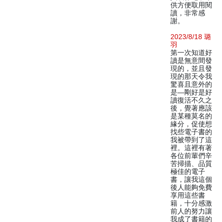
供方便取用閱
讀，非常感
謝。
2023/8/18 璐
羽
第一次知道好
讀是無意間發
現的，並且發
現的那天令我
驚喜且意外的
是—剛好是好
讀復活不久之
後，覺著應該
是某種莫名的
緣分，促使想
找些電子書的
我被帶到了這
裡。這裡有著
各位前輩們辛
苦掃描、品質
極佳的電子
書，讓我這個
後人能夠免費
享用這些書
籍，十分感激
前人的努力讓
我成了書籍的