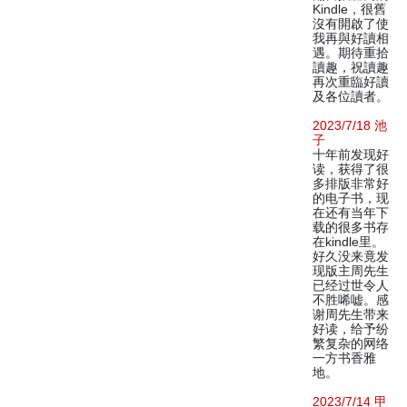
Kindle，很舊
沒有開啟了使
我再與好讀相
遇。期待重拾
讀趣，祝讀趣
再次重臨好讀
及各位讀者。
2023/7/18 池
子
十年前发现好
读，获得了很
多排版非常好
的电子书，现
在还有当年下
载的很多书存
在kindle里。
好久没来竟发
现版主周先生
已经过世令人
不胜唏嘘。感
谢周先生带来
好读，给予纷
繁复杂的网络
一方书香雅
地。
2023/7/14 甲