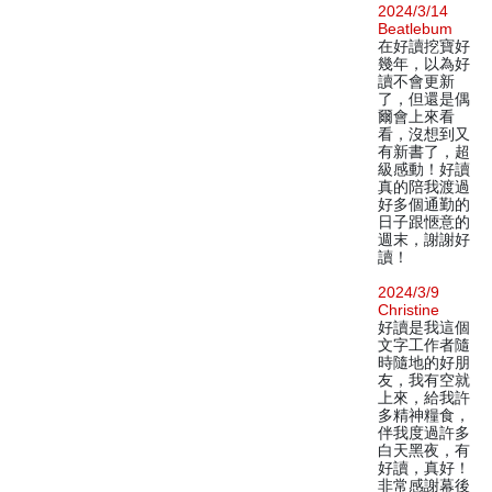
2024/3/14
Beatlebum
在好讀挖寶好
幾年，以為好
讀不會更新
了，但還是偶
爾會上來看
看，沒想到又
有新書了，超
級感動！好讀
真的陪我渡過
好多個通勤的
日子跟愜意的
週末，謝謝好
讀！
2024/3/9
Christine
好讀是我這個
文字工作者隨
時隨地的好朋
友，我有空就
上來，給我許
多精神糧食，
伴我度過許多
白天黑夜，有
好讀，真好！
非常感謝幕後