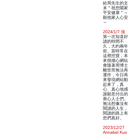
給周先生的文
末＂祝您闔家
平安健康＂～
願他家人心安
～
2024/1/7 強
第一次知道好
讀的時間不
久，大約兩年
前。當時常在
這裡挖寶，本
來很擔心網站
會隨著周博士
離世而無法再
運作，今日再
來發現網站動
起來了，真
心、真心地感
謝願意付出的
善心人士們。
無法想像沒有
閱讀的人生，
閱讀的路上有
您們真好。
2023/12/27
Annabel Kuo