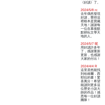
《好讀》了。
2024/5/8 rc
去年偶然發現
好讀，覺得這
裡根本是寶藏
天地！謝謝每
一位在幕後默
默耕耘文學天
地的人。
2024/5/7 呢
用好讀許多年
了，感謝重新
更新，也感謝
大家的付出！
2024/4/4 R
這里居然能找
到哈維爾．西
耶拉的書！驚
喜萬分！希望
能讀到更多這
位歷史小說大
師的作品！感
恩每一位好讀
團隊！