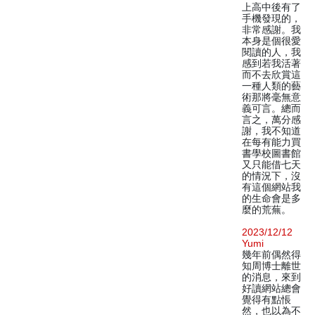
上高中後有了
手機發現的，
非常感謝。我
本身是個很愛
閱讀的人，我
感到若我活著
而不去欣賞這
一種人類的藝
術那將毫無意
義可言。總而
言之，萬分感
謝，我不知道
在每有能力買
書學校圖書館
又只能借七天
的情況下，沒
有這個網站我
的生命會是多
麼的荒蕪。
2023/12/12
Yumi
幾年前偶然得
知周博士離世
的消息，來到
好讀網站總會
覺得有點悵
然，也以為不