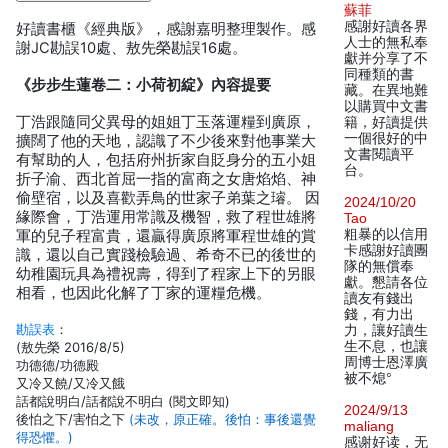
蘇菲
感謝好讀各界
好讀書櫃《經典版》，感謝嘉明整理製作。感
人士的無私奉
謝JC勘誤10處、敖先榮勘誤16處。
獻并分享了不
同種類的書
《步步生蓮卷二：小荷初綻》內容提要
藏。在異地難
以購買中文書
丁浩跟隨同父異母的姐姐丁玉落運糧到廣原，
籍，好讀提供
一個很好的中
擴闊了他的天地，認識了不少後來對他事業大
文書閱讀平
有幫助的人，包括府州折家自貶身分的五小姐
台。
折子渝、西北首屈一指的富商之女唐焰焰、神
偷壁宿，以及喜歡弄鳥的世家子弟葉之璿。 因
2024/10/20
緣際會，丁浩運用常識及機智，救了程世雄將
Tao
粗暴的以信用
軍的兒子程富貴，還贏得廣原將軍程世雄的賞
卡感謝好讀團
識，還以自己實踐檢驗過、希奇不已的後世的
隊的無償奉
幼稚園玩具為禮祝壽，得到了程家上下的另眼
獻。懇請各位
相看，也因此化解了丁家的運糧危機。
讀友有錢出
錢，有力出
勘誤表
：
力，讓好讀生
生不息，也讓
(敖先榮 2016/8/5)
周博士恩澤廣
功德德/功德殿
被不熄°
又冷又饒/又冷又餓
話都說明白/話都說不明白 (閱文即知)
2024/9/13
後怕之下/害怕之下
(未改，原正確。後怕：事後還覺
maliang
得恐懼。)
感谢好读，无