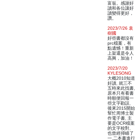
富翁。感謝好
讀和各位讓好
讀變得更好，
讚。
2023/7/26 袁
樹國
好些書都沒有
prc檔案，有
點遺憾！重新
上架還是令人
高興，加油！
2023/7/20
KYLESONG
大概2010知道
好讀, 就三不
五時來此找書,
原本只有看書
時順便回報一
些文字勘誤,
後來2015開始
幫忙周博士製
作電子書, 主
要是OCR檔案
的文字校對,
也曾經掃瞄了
一,二本書進行