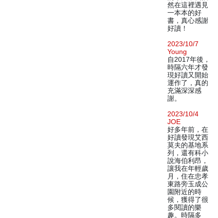
然在這裡遇見
一本本的好
書，真心感謝
好讀！
2023/10/7
Young
自2017年後，
時隔六年才發
現好讀又開始
運作了，真的
充滿深深感
謝。
2023/10/4
JOE
好多年前，在
好讀發現艾西
莫夫的基地系
列，還有科小
說海伯利昂，
讓我在年輕歲
月，住在忠孝
東路旁玉成公
園附近的時
候，獲得了很
多閱讀的樂
趣。時隔多