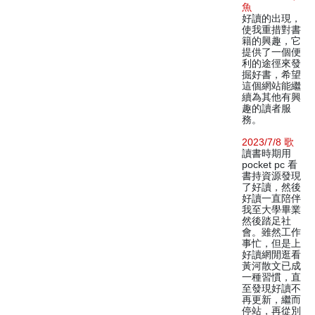
魚
好讀的出現，
使我重措對書
籍的興趣，它
提供了一個便
利的途徑來發
掘好書，希望
這個網站能繼
續為其他有興
趣的讀者服
務。
2023/7/8 歌
讀書時期用
pocket pc 看
書持資源發現
了好讀，然後
好讀一直陪伴
我至大學畢業
然後踏足社
會。雖然工作
事忙，但是上
好讀網閒逛看
黃河散文已成
一種習慣，直
至發現好讀不
再更新，繼而
停站，再從別