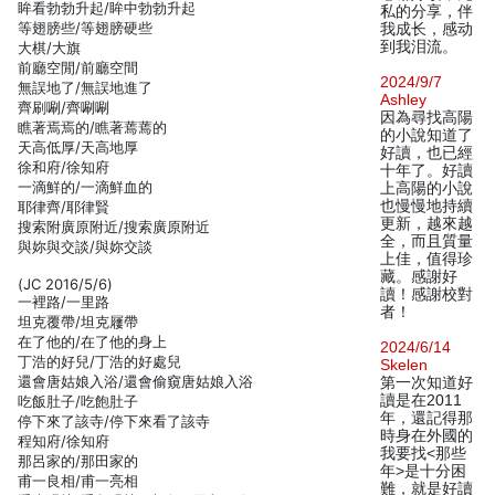
眸看勃勃升起/眸中勃勃升起
私的分享，伴
等翅膀些/等翅膀硬些
我成长，感动
到我泪流。
大棋/大旗
前廳空閒/前廳空間
2024/9/7
無誤地了/無誤地進了
Ashley
齊刷唰/齊唰唰
因為尋找高陽
瞧著焉焉的/瞧著蔫蔫的
的小說知道了
天高低厚/天高地厚
好讀，也已經
徐和府/徐知府
十年了。好讀
一滴鮮的/一滴鮮血的
上高陽的小說
也慢慢地持續
耶律齊/耶律賢
更新，越來越
搜索附廣原附近/搜索廣原附近
全，而且質量
與妳與交談/與妳交談
上佳，值得珍
藏。感謝好
(JC 2016/5/6)
讀！感謝校對
一裡路/一里路
者！
坦克覆帶/坦克屨帶
在了他的/在了他的身上
2024/6/14
丁浩的好兒/丁浩的好處兒
Skelen
還會唐姑娘入浴/還會偷窺唐姑娘入浴
第一次知道好
讀是在2011
吃飯肚子/吃飽肚子
年，還記得那
停下來了該寺/停下來看了該寺
時身在外國的
程知府/徐知府
我要找<那些
那呂家的/那田家的
年>是十分困
甫一良相/甫一亮相
難，就是好讀