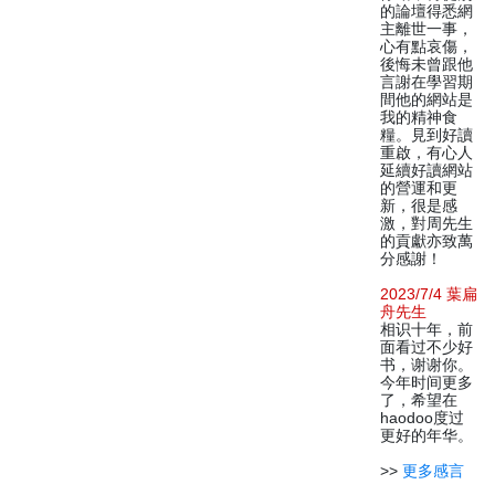
的論壇得悉網
主離世一事，
心有點哀傷，
後悔未曾跟他
言謝在學習期
間他的網站是
我的精神食
糧。見到好讀
重啟，有心人
延續好讀網站
的營運和更
新，很是感
激，對周先生
的貢獻亦致萬
分感謝！
2023/7/4 葉扁
舟先生
相识十年，前
面看过不少好
书，谢谢你。
今年时间更多
了，希望在
haodoo度过
更好的年华。
>>
更多感言