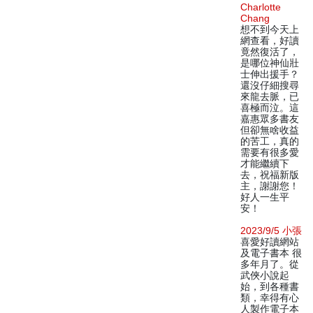
Charlotte
Chang
想不到今天上
網查看，好讀
竟然復活了，
是哪位神仙壯
士伸出援手？
還沒仔細搜尋
來龍去脈，已
喜極而泣。這
嘉惠眾多書友
但卻無啥收益
的苦工，真的
需要有很多愛
才能繼續下
去，祝福新版
主，謝謝您！
好人一生平
安！
2023/9/5 小張
喜愛好讀網站
及電子書本 很
多年月了。從
武俠小說起
始，到各種書
類，幸得有心
人製作電子本