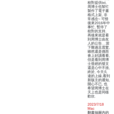
校對提供txt,
周博士也幫忙
製作了電子書
格式上架, 非
常感念~ 可惜
後來2016年中
事忙, 暫停了
校對的支持,
再後來就是看
到周博士由友
人的公告....當
下難過且震驚,
雖然還是偶而
會上好讀看看,
但是看到周博
士曾經的發文
還是心中不捨,
終於, 今天久
違的上線,看到
新版主的通知,
開心不已, 也
希望周博士在
天上也是同樣
歡欣.
2023/7/18
Mac
翻書抽屜內的